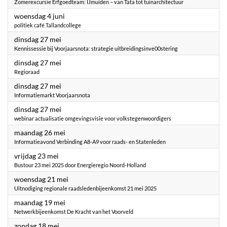
Zomerexcursie Erfgoedteam: IJmuiden – van Tata tot tuinarchitectuur
2025
woensdag 4 juni
politiek café Tallandcollege
2025
dinsdag 27 mei
Kennissessie bij Voorjaarsnota: strategie uitbreidingsinve00stering
2025
dinsdag 27 mei
Regioraad
2025
dinsdag 27 mei
Informatiemarkt Voorjaarsnota
2025
dinsdag 27 mei
webinar actualisatie omgevingsvisie voor volkstegenwoordigers
2025
maandag 26 mei
Informatieavond Verbinding A8-A9 voor raads- en Statenleden
2025
vrijdag 23 mei
Bustour 23 mei 2025 door Energieregio Noord-Holland
2025
woensdag 21 mei
Uitnodiging regionale raadsledenbijeenkomst 21 mei 2025
2025
maandag 19 mei
Netwerkbijeenkomst De Kracht van het Voorveld
2025
zondag 18 mei