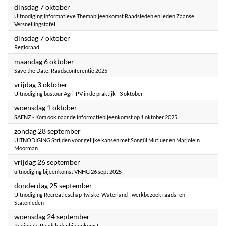
2025
dinsdag 7 oktober
Uitnodiging Informatieve Themabijeenkomst Raadsleden en leden Zaanse
Versnellingstafel
2025
dinsdag 7 oktober
Regioraad
2025
maandag 6 oktober
Save the Date: Raadsconferentie 2025
2025
vrijdag 3 oktober
Uitnodiging bustour Agri-PV in de praktijk - 3 oktober
2025
woensdag 1 oktober
SAENZ - Kom ook naar de informatiebijeenkomst op 1 oktober 2025
2025
zondag 28 september
UITNODIGING Strijden voor gelijke kansen met Songül Mutluer en Marjolein
Moorman
2025
vrijdag 26 september
uitnodiging bijeenkomst VNHG 26 sept 2025
2025
donderdag 25 september
Uitnodiging Recreatieschap Twiske-Waterland - werkbezoek raads- en
Statenleden
2025
woensdag 24 september
Regionale Raadsledenbijeenkomst