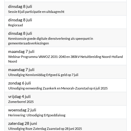
2025
dinsdag 8 juli
Sessie 8 juli participatie en uitdaagrecht
2025
dinsdag 8 juli
Regioraad
2025
dinsdag 8 juli
Kennissessie goede digitale dienstverlening als speerpunt in
gemeenteraadsverkiezingen
2025
maandag 7 juli
Webinar Programma VAWOZ 2031-2040 en 380kV-Netuitbreiding Noord-Holland
Noord
2025
maandag 7 juli
Uitnodiging Kennismiddag Erfgoed & geld op 7 juli
2025
zondag 6 juli
Uitnodiging eenwording Zaankerk en Menorah-Zaanstad op 6 juli 2025
2025
vrijdag 4 juli
Zomerborrel 2025
2025
woensdag 2 juli
Herinnering: Uitnodiging Erfgoeddialoog
2025
zaterdag 28 juni
Uitnodiging Roze Zaterdag Zaanstad op 28 juni 2025