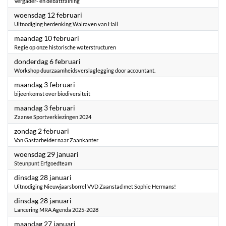
Vergader- en debattraining
2025
woensdag 12 februari
Uitnodiging herdenking Walraven van Hall
2025
maandag 10 februari
Regie op onze historische waterstructuren
2025
donderdag 6 februari
Workshop duurzaamheidsverslaglegging door accountant.
2025
maandag 3 februari
bijeenkomst over biodiversiteit
2025
maandag 3 februari
Zaanse Sportverkiezingen 2024
2025
zondag 2 februari
Van Gastarbeider naar Zaankanter
2025
woensdag 29 januari
Steunpunt Erfgoedteam
2025
dinsdag 28 januari
Uitnodiging Nieuwjaarsborrel VVD Zaanstad met Sophie Hermans!
2025
dinsdag 28 januari
Lancering MRA Agenda 2025-2028
2025
maandag 27 januari