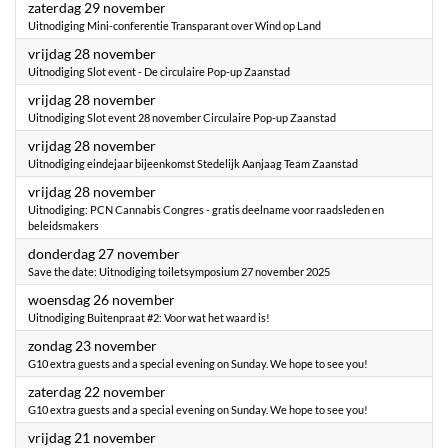
2025
zaterdag 29 november
Uitnodiging Mini-conferentie Transparant over Wind op Land
2025
vrijdag 28 november
Uitnodiging Slot event - De circulaire Pop-up Zaanstad
2025
vrijdag 28 november
Uitnodiging Slot event 28 november Circulaire Pop-up Zaanstad
2025
vrijdag 28 november
Uitnodiging eindejaar bijeenkomst Stedelijk Aanjaag Team Zaanstad
2025
vrijdag 28 november
Uitnodiging: PCN Cannabis Congres - gratis deelname voor raadsleden en
beleidsmakers
2025
donderdag 27 november
Save the date: Uitnodiging toiletsymposium 27 november 2025
2025
woensdag 26 november
Uitnodiging Buitenpraat #2: Voor wat het waard is!
2025
zondag 23 november
G10 extra guests and a special evening on Sunday. We hope to see you!
2025
zaterdag 22 november
G10 extra guests and a special evening on Sunday. We hope to see you!
2025
vrijdag 21 november