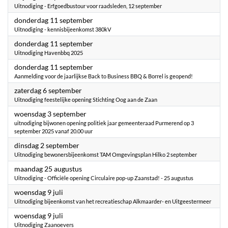
Uitnodiging - Erfgoedbustour voor raadsleden, 12 september
2025
donderdag 11 september
Uitnodiging - kennisbijeenkomst 380kV
2025
donderdag 11 september
Uitnodiging Havenbbq 2025
2025
donderdag 11 september
Aanmelding voor de jaarlijkse Back to Business BBQ & Borrel is geopend!
2025
zaterdag 6 september
Uitnodiging feestelijke opening Stichting Oog aan de Zaan
2025
woensdag 3 september
uitnodiging bijwonen opening politiek jaar gemeenteraad Purmerend op 3
september 2025 vanaf 20.00 uur
2025
dinsdag 2 september
Uitnodiging bewonersbijeenkomst TAM Omgevingsplan Hilko 2 september
2025
maandag 25 augustus
Uitnodiging - Officiële opening Circulaire pop-up Zaanstad! - 25 augustus
2025
woensdag 9 juli
Uitnodiging bijeenkomst van het recreatieschap Alkmaarder- en Uitgeestermeer
2025
woensdag 9 juli
Uitnodiging Zaanoevers