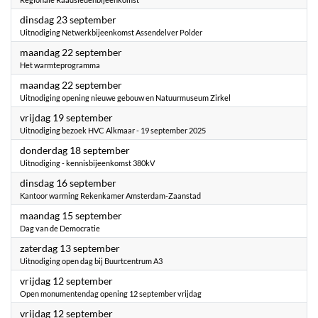
2025
dinsdag 23 september
Uitnodiging Netwerkbijeenkomst Assendelver Polder
2025
maandag 22 september
Het warmteprogramma
2025
maandag 22 september
Uitnodiging opening nieuwe gebouw en Natuurmuseum Zirkel
2025
vrijdag 19 september
Uitnodiging bezoek HVC Alkmaar - 19 september 2025
2025
donderdag 18 september
Uitnodiging - kennisbijeenkomst 380kV
2025
dinsdag 16 september
Kantoor warming Rekenkamer Amsterdam-Zaanstad
2025
maandag 15 september
Dag van de Democratie
2025
zaterdag 13 september
Uitnodiging open dag bij Buurtcentrum A3
2025
vrijdag 12 september
Open monumentendag opening 12 september vrijdag
2025
vrijdag 12 september