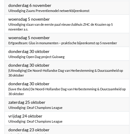
2025
donderdag 6 november
Uitnodiging Zaans Preventiemodel netwerkbijeenkomst
2025
woensdag 5 november
Uitnodiging slaan van de eerste paal nieuw clubhuis ZHC de Kraaien op 5
november a.s.
2025
woensdag 5 november
Erfgoedteam: Glas in monumenten – praktische bijeenkomst op 5 november
2025
donderdag 30 oktober
Uitnodiging Open Dag project Guisweg
2025
donderdag 30 oktober
{Uitnodiging} De Noord-Hollandse Dag van Herbestemming & Duurzaamheid op
30 oktober
2025
donderdag 30 oktober
{Save the date} De Noord-Hollandse Dag van Herbestemming & Duurzaamheid op
30 oktober
2025
zaterdag 25 oktober
Uitnodiging: Deaf Champions League
2025
vrijdag 24 oktober
Uitnodiging: Deaf Champions League
2025
donderdag 23 oktober