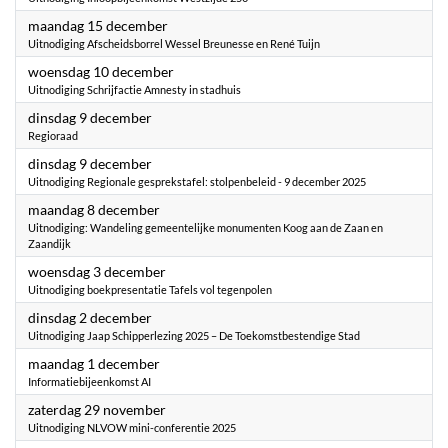
2025
maandag 15 december
Uitnodiging Afscheidsborrel Wessel Breunesse en René Tuijn
2025
woensdag 10 december
Uitnodiging Schrijfactie Amnesty in stadhuis
2025
dinsdag 9 december
Regioraad
2025
dinsdag 9 december
Uitnodiging Regionale gesprekstafel: stolpenbeleid - 9 december 2025
2025
maandag 8 december
Uitnodiging: Wandeling gemeentelijke monumenten Koog aan de Zaan en
Zaandijk
2025
woensdag 3 december
Uitnodiging boekpresentatie Tafels vol tegenpolen
2025
dinsdag 2 december
Uitnodiging Jaap Schipperlezing 2025 – De Toekomstbestendige Stad
2025
maandag 1 december
Informatiebijeenkomst AI
2025
zaterdag 29 november
Uitnodiging NLVOW mini-conferentie 2025