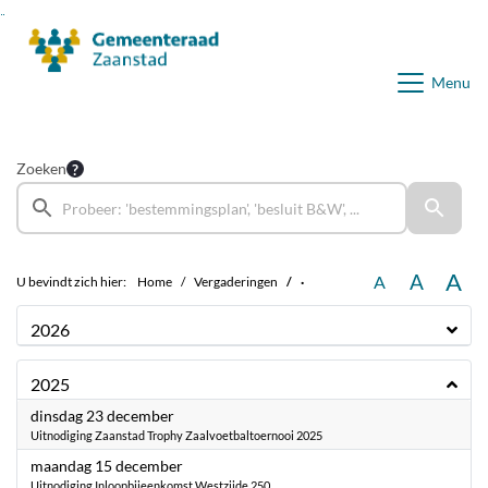
Ga naar de inhoud van deze pagina
Ga naar het zoeken
Ga naar het menu
Menu
Zoeken
A
A
A
U bevindt zich hier:
Home
Vergaderingen
·
2026
2025
2025
dinsdag 23 december
Uitnodiging Zaanstad Trophy Zaalvoetbaltoernooi 2025
2025
maandag 15 december
Uitnodiging Inloopbijeenkomst Westzijde 250