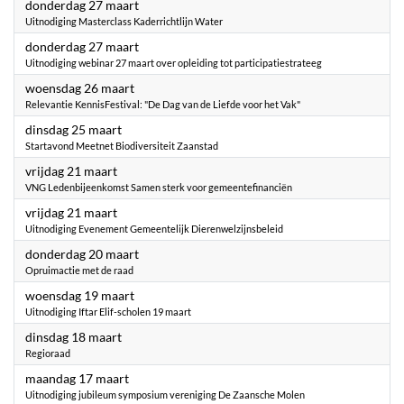
2025
donderdag 27 maart
Uitnodiging Masterclass Kaderrichtlijn Water
2025
donderdag 27 maart
Uitnodiging webinar 27 maart over opleiding tot participatiestrateeg
2025
woensdag 26 maart
Relevantie KennisFestival: "De Dag van de Liefde voor het Vak"
2025
dinsdag 25 maart
Startavond Meetnet Biodiversiteit Zaanstad
2025
vrijdag 21 maart
VNG Ledenbijeenkomst Samen sterk voor gemeentefinanciën
2025
vrijdag 21 maart
Uitnodiging Evenement Gemeentelijk Dierenwelzijnsbeleid
2025
donderdag 20 maart
Opruimactie met de raad
2025
woensdag 19 maart
Uitnodiging Iftar Elif-scholen 19 maart
2025
dinsdag 18 maart
Regioraad
2025
maandag 17 maart
Uitnodiging jubileum symposium vereniging De Zaansche Molen