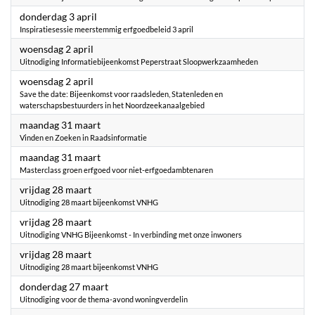
2025
donderdag 3 april
Inspiratiesessie meerstemmig erfgoedbeleid 3 april
2025
woensdag 2 april
Uitnodiging Informatiebijeenkomst Peperstraat Sloopwerkzaamheden
2025
woensdag 2 april
Save the date: Bijeenkomst voor raadsleden, Statenleden en
waterschapsbestuurders in het Noordzeekanaalgebied
2025
maandag 31 maart
Vinden en Zoeken in Raadsinformatie
2025
maandag 31 maart
Masterclass groen erfgoed voor niet-erfgoedambtenaren
2025
vrijdag 28 maart
Uitnodiging 28 maart bijeenkomst VNHG
2025
vrijdag 28 maart
Uitnodiging VNHG Bijeenkomst - In verbinding met onze inwoners
2025
vrijdag 28 maart
Uitnodiging 28 maart bijeenkomst VNHG
2025
donderdag 27 maart
Uitnodiging voor de thema-avond woningverdelin