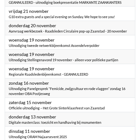
GEANNULEERD - uitnodiging boekpresentatie MARKANTE ZAANKANTERS
2025
vrijdag 21 november
G10 extra guests and a special evening on Sunday. We hope to see you!
2025
donderdag 20 november
Aanvraag werkbezoek - Raadsleden Circulaire pop-up Zaanstad - 20 november
2025
woensdag 19 november
Uitnodiging tweede netwerkbijeenkomst Assendelverpolder
2025
woensdag 19 november
Uitnodiging Stellingenavond 19 november - alleen voor politieke partijen
2025
woensdag 19 november
Regionale Raadsledenbijeenkomst - GEANNULEERD
2025
zondag 16 november
Uitnodiging ​Panelgesprek “Femicide, zwijgcultuur en rode vlaggen” zondag 16
november OBA Postjesweg
2025
zaterdag 15 november
Officiële uitnodiging – Het Grote Sinterklaasfeest van Zaanstad
2025
donderdag 13 november
Digitale masterclass: toezicht en handhaving bij monumenten
2025
dinsdag 11 november
Uitnodiging ORAM Najaarsevent 2025