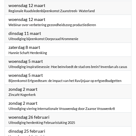
2025
woensdag 12 maart
Regionale Raadsledenbijeenkomst Zaanstreek- Waterland
2025
woensdag 12 maart
Webinar over verbetering gezondheidszorg productiedieren
2025
dinsdag 11 maart
Uitnodiging bijeenkomst Dorpsraad Krommenie
2025
zaterdag 8 maart
Hannie Schaft Herdenking
2025
woensdag 5 maart
Uitnodiging inspiratiesessie: Hoe beïnvloedt de stad ons brein? Inverdan als casus
2025
woensdag 5 maart
Bijeenkomst Erfgoedteam: de impact van het Ravijnjaar op erfgoedbudgetten
2025
zondag 2 maart
Zincafé Kogerkerk
2025
zondag 2 maart
Uitnodiging viering Internationale Vrouwendag door Zaanse Vrouwenkr8
2025
woensdag 26 februari
Uitnodiging herdenking Februaristaking 2025
2025
dinsdag 25 februari