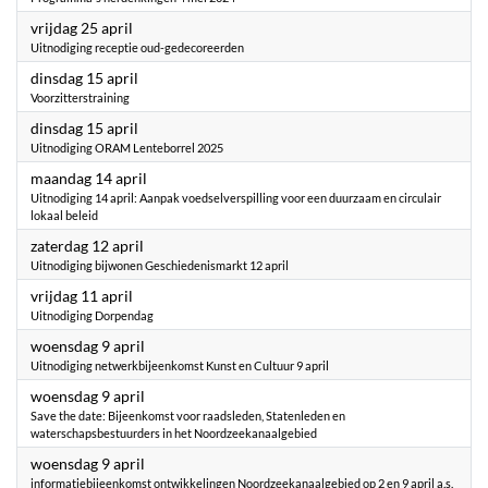
2025
vrijdag 25 april
Uitnodiging receptie oud-gedecoreerden
2025
dinsdag 15 april
Voorzitterstraining
2025
dinsdag 15 april
Uitnodiging ORAM Lenteborrel 2025
2025
maandag 14 april
Uitnodiging 14 april: Aanpak voedselverspilling voor een duurzaam en circulair
lokaal beleid
2025
zaterdag 12 april
Uitnodiging bijwonen Geschiedenismarkt 12 april
2025
vrijdag 11 april
Uitnodiging Dorpendag
2025
woensdag 9 april
Uitnodiging netwerkbijeenkomst Kunst en Cultuur 9 april
2025
woensdag 9 april
Save the date: Bijeenkomst voor raadsleden, Statenleden en
waterschapsbestuurders in het Noordzeekanaalgebied
2025
woensdag 9 april
informatiebijeenkomst ontwikkelingen Noordzeekanaalgebied op 2 en 9 april a.s.