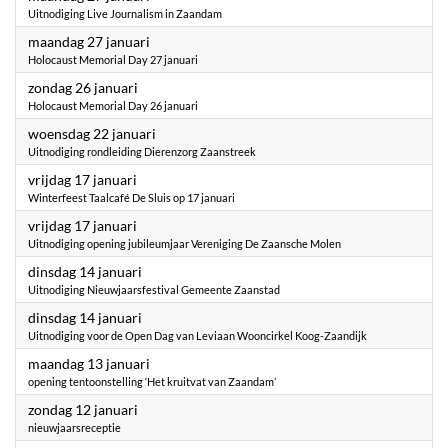
Uitnodiging Live Journalism in Zaandam
2025
maandag 27 januari
Holocaust Memorial Day 27 januari
2025
zondag 26 januari
Holocaust Memorial Day 26 januari
2025
woensdag 22 januari
Uitnodiging rondleiding Dierenzorg Zaanstreek
2025
vrijdag 17 januari
Winterfeest Taalcafé De Sluis op 17 januari
2025
vrijdag 17 januari
Uitnodiging opening jubileumjaar Vereniging De Zaansche Molen
2025
dinsdag 14 januari
Uitnodiging Nieuwjaarsfestival Gemeente Zaanstad
2025
dinsdag 14 januari
Uitnodiging voor de Open Dag van Leviaan Wooncirkel Koog-Zaandijk
2025
maandag 13 januari
opening tentoonstelling ‘Het kruitvat van Zaandam’
2025
zondag 12 januari
nieuwjaarsreceptie