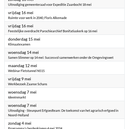
Uitnodiging gemeenteraad voor Expeditie Zaanbocht 18 mei
2025
vrijdag 16 mei
Ruimte voor werk in 2040, Floris Alkemade
2025
vrijdag 16 mei
Feestelijke overdracht Parochiearchief Bonifatiuskerk op 16 mei
2025
donderdag 15 mei
Klimaatexamen
2025
woensdag 14 mei
Samen Slimmer op 14 mei: Succesvol samenwerken onder de Omgevingswet
2025
maandag 12 mei
Webinar Fietstunnel N515
2025
vrijdag 9 mei
Werkbezoek Zaanse Schans
2025
woensdag 7 mei
Ideeënmarkt
2025
woensdag 7 mei
Uitnodiging - Steunpunt Erfgoedteam: De toekomst van het agrarisch erfgoed in
Noord-Holland
2025
zondag 4 mei
Programma's herdenkingen 4 mei 2024