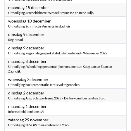
2025
maandag 15 december
Uitnodiging Afscheidsborrel Wessel Breunesse en René Tuijn
2025
woensdag 10 december
Uitnodiging Schrijfactie Amnesty in stadhuis
2025
dinsdag 9 december
Regioraad
2025
dinsdag 9 december
Uitnodiging Regionale gesprekstafel: stolpenbeleid - 9 december 2025
2025
maandag 8 december
Uitnodiging: Wandeling gemeentelijke monumenten Koog aan de Zaan en
Zaandijk
2025
woensdag 3 december
Uitnodiging boekpresentatie Tafels vol tegenpolen
2025
dinsdag 2 december
Uitnodiging Jaap Schipperlezing 2025 – De Toekomstbestendige Stad
2025
maandag 1 december
Informatiebijeenkomst AI
2025
zaterdag 29 november
Uitnodiging NLVOW mini-conferentie 2025