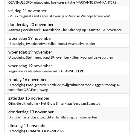
GEANNULEERD - uitnodiging boekpresentatie MARKANTE ZAANKANTERS
2025
vrijdag 21 november
G10 extra guests and a special evening on Sunday. We hope to see you!
2025
donderdag 20 november
Aanvraag werkbezoek - Raadsleden Circulaire pop-up Zaanstad - 20 november
2025
woensdag 19 november
Uitnodiging tweede netwerkbijeenkomst Assendelverpolder
2025
woensdag 19 november
Uitnodiging Stellingenavond 19 november - alleen voor politieke partijen
2025
woensdag 19 november
Regionale Raadsledenbijeenkomst - GEANNULEERD
2025
zondag 16 november
Uitnodiging ​Panelgesprek “Femicide, zwijgcultuur en rode vlaggen” zondag 16
november OBA Postjesweg
2025
zaterdag 15 november
Officiële uitnodiging – Het Grote Sinterklaasfeest van Zaanstad
2025
donderdag 13 november
Digitale masterclass: toezicht en handhaving bij monumenten
2025
dinsdag 11 november
Uitnodiging ORAM Najaarsevent 2025