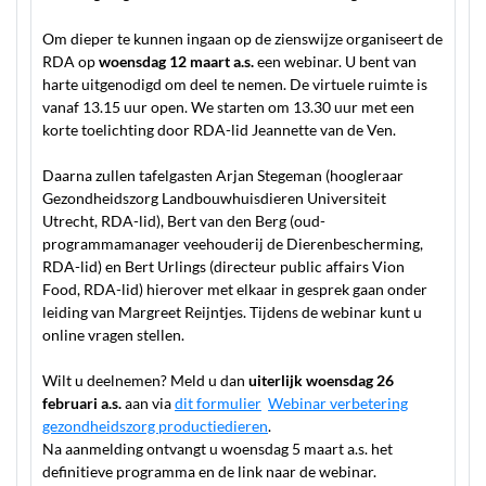
Om dieper te kunnen ingaan op de zienswijze organiseert de
RDA op
woensdag 12 maart a.s.
een webinar. U bent van
harte uitgenodigd om deel te nemen. De virtuele ruimte is
vanaf 13.15 uur open. We starten om 13.30 uur met een
korte toelichting door RDA-lid Jeannette van de Ven.
Daarna zullen tafelgasten Arjan Stegeman (hoogleraar
Gezondheidszorg Landbouwhuisdieren Universiteit
Utrecht, RDA-lid), Bert van den Berg (oud-
programmamanager veehouderij de Dierenbescherming,
RDA-lid) en Bert Urlings (directeur public affairs Vion
Food, RDA-lid) hierover met elkaar in gesprek gaan onder
leiding van Margreet Reijntjes. Tijdens de webinar kunt u
online vragen stellen.
Wilt u deelnemen? Meld u dan
uiterlijk woensdag 26
februari a.s.
aan via
dit formulier
Webinar verbetering
gezondheidszorg productiedieren
.
Na aanmelding ontvangt u woensdag 5 maart a.s. het
definitieve programma en de link naar de webinar.