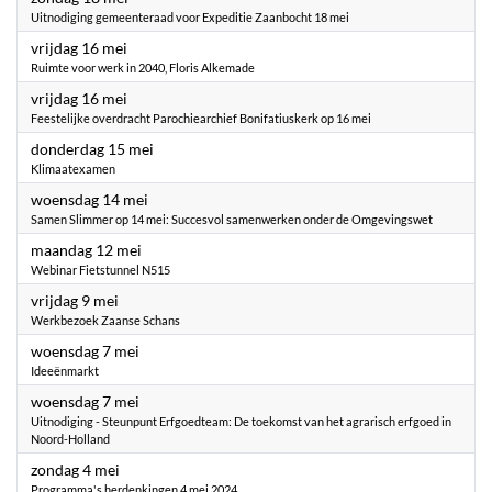
Uitnodiging gemeenteraad voor Expeditie Zaanbocht 18 mei
2025
vrijdag 16 mei
Ruimte voor werk in 2040, Floris Alkemade
2025
vrijdag 16 mei
Feestelijke overdracht Parochiearchief Bonifatiuskerk op 16 mei
2025
donderdag 15 mei
Klimaatexamen
2025
woensdag 14 mei
Samen Slimmer op 14 mei: Succesvol samenwerken onder de Omgevingswet
2025
maandag 12 mei
Webinar Fietstunnel N515
2025
vrijdag 9 mei
Werkbezoek Zaanse Schans
2025
woensdag 7 mei
Ideeënmarkt
2025
woensdag 7 mei
Uitnodiging - Steunpunt Erfgoedteam: De toekomst van het agrarisch erfgoed in
Noord-Holland
2025
zondag 4 mei
Programma's herdenkingen 4 mei 2024