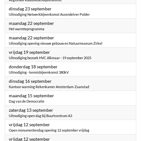
2025
dinsdag 23 september
Uitnodiging Netwerkbijeenkomst Assendelver Polder
2025
maandag 22 september
Het warmteprogramma
2025
maandag 22 september
Uitnodiging opening nieuwe gebouw en Natuurmuseum Zirkel
2025
vrijdag 19 september
Uitnodiging bezoek HVC Alkmaar - 19 september 2025
2025
donderdag 18 september
Uitnodiging - kennisbijeenkomst 380kV
2025
dinsdag 16 september
Kantoor warming Rekenkamer Amsterdam-Zaanstad
2025
maandag 15 september
Dag van de Democratie
2025
zaterdag 13 september
Uitnodiging open dag bij Buurtcentrum A3
2025
vrijdag 12 september
Open monumentendag opening 12 september vrijdag
2025
vrijdag 12 september