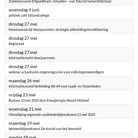
Zomerexcursie Erfgoedteam: IJmuiden – van Tata tot tuinarchitectuur
2025
woensdag 4 juni
politiek café Tallandcollege
2025
dinsdag 27 mei
Kennissessie bij Voorjaarsnota: strategie uitbreidingsinve00stering
2025
dinsdag 27 mei
Regioraad
2025
dinsdag 27 mei
Informatiemarkt Voorjaarsnota
2025
dinsdag 27 mei
webinar actualisatie omgevingsvisie voor volkstegenwoordigers
2025
maandag 26 mei
Informatieavond Verbinding A8-A9 voor raads- en Statenleden
2025
vrijdag 23 mei
Bustour 23 mei 2025 door Energieregio Noord-Holland
2025
woensdag 21 mei
Uitnodiging regionale raadsledenbijeenkomst 21 mei 2025
2025
maandag 19 mei
Netwerkbijeenkomst De Kracht van het Voorveld
2025
zondag 18 mei