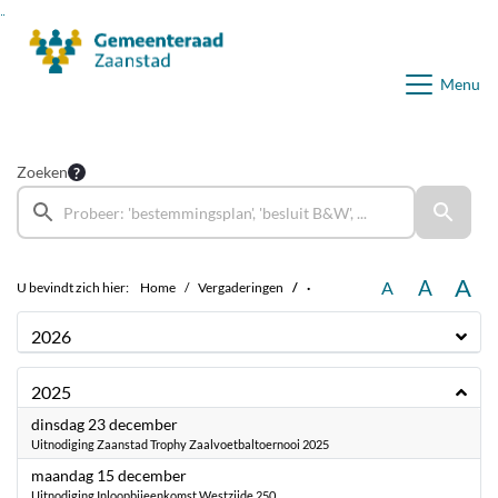
Ga naar de inhoud van deze pagina
Ga naar het zoeken
Ga naar het menu
Menu
Zoeken
A
A
A
U bevindt zich hier:
Home
Vergaderingen
·
2026
2025
2025
dinsdag 23 december
Uitnodiging Zaanstad Trophy Zaalvoetbaltoernooi 2025
2025
maandag 15 december
Uitnodiging Inloopbijeenkomst Westzijde 250