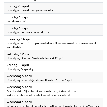
2025
vrijdag 25 april
Uitnodiging receptie oud-gedecoreerden
2025
dinsdag 15 april
Voorzitterstraining
2025
dinsdag 15 april
Uitnodiging ORAM Lenteborrel 2025
2025
maandag 14 april
Uitnodiging 14 april: Aanpak voedselverspilling voor een duurzaam en circulair
lokaal beleid
2025
zaterdag 12 april
Uitnodiging bijwonen Geschiedenismarkt 12 april
2025
vrijdag 11 april
Uitnodiging Dorpendag
2025
woensdag 9 april
Uitnodiging netwerkbijeenkomst Kunst en Cultuur 9 april
2025
woensdag 9 april
Save the date: Bijeenkomst voor raadsleden, Statenleden en
waterschapsbestuurders in het Noordzeekanaalgebied
2025
woensdag 9 april
informatiebijeenkomst ontwikkelingen Noordzeekanaalgebied op 2 en 9 april a.s.