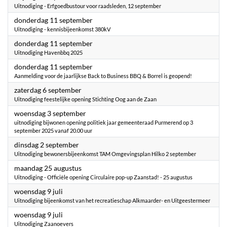
Uitnodiging - Erfgoedbustour voor raadsleden, 12 september
2025
donderdag 11 september
Uitnodiging - kennisbijeenkomst 380kV
2025
donderdag 11 september
Uitnodiging Havenbbq 2025
2025
donderdag 11 september
Aanmelding voor de jaarlijkse Back to Business BBQ & Borrel is geopend!
2025
zaterdag 6 september
Uitnodiging feestelijke opening Stichting Oog aan de Zaan
2025
woensdag 3 september
uitnodiging bijwonen opening politiek jaar gemeenteraad Purmerend op 3
september 2025 vanaf 20.00 uur
2025
dinsdag 2 september
Uitnodiging bewonersbijeenkomst TAM Omgevingsplan Hilko 2 september
2025
maandag 25 augustus
Uitnodiging - Officiële opening Circulaire pop-up Zaanstad! - 25 augustus
2025
woensdag 9 juli
Uitnodiging bijeenkomst van het recreatieschap Alkmaarder- en Uitgeestermeer
2025
woensdag 9 juli
Uitnodiging Zaanoevers