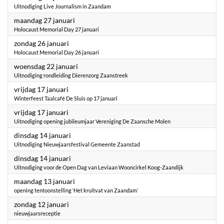
Uitnodiging Live Journalism in Zaandam
2025
maandag 27 januari
Holocaust Memorial Day 27 januari
2025
zondag 26 januari
Holocaust Memorial Day 26 januari
2025
woensdag 22 januari
Uitnodiging rondleiding Dierenzorg Zaanstreek
2025
vrijdag 17 januari
Winterfeest Taalcafé De Sluis op 17 januari
2025
vrijdag 17 januari
Uitnodiging opening jubileumjaar Vereniging De Zaansche Molen
2025
dinsdag 14 januari
Uitnodiging Nieuwjaarsfestival Gemeente Zaanstad
2025
dinsdag 14 januari
Uitnodiging voor de Open Dag van Leviaan Wooncirkel Koog-Zaandijk
2025
maandag 13 januari
opening tentoonstelling ‘Het kruitvat van Zaandam’
2025
zondag 12 januari
nieuwjaarsreceptie