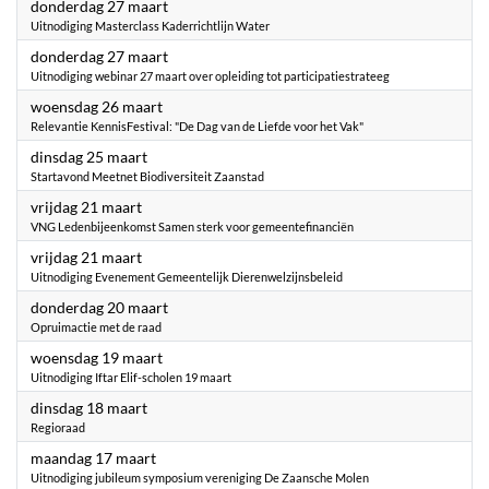
2025
donderdag 27 maart
Uitnodiging Masterclass Kaderrichtlijn Water
2025
donderdag 27 maart
Uitnodiging webinar 27 maart over opleiding tot participatiestrateeg
2025
woensdag 26 maart
Relevantie KennisFestival: "De Dag van de Liefde voor het Vak"
2025
dinsdag 25 maart
Startavond Meetnet Biodiversiteit Zaanstad
2025
vrijdag 21 maart
VNG Ledenbijeenkomst Samen sterk voor gemeentefinanciën
2025
vrijdag 21 maart
Uitnodiging Evenement Gemeentelijk Dierenwelzijnsbeleid
2025
donderdag 20 maart
Opruimactie met de raad
2025
woensdag 19 maart
Uitnodiging Iftar Elif-scholen 19 maart
2025
dinsdag 18 maart
Regioraad
2025
maandag 17 maart
Uitnodiging jubileum symposium vereniging De Zaansche Molen