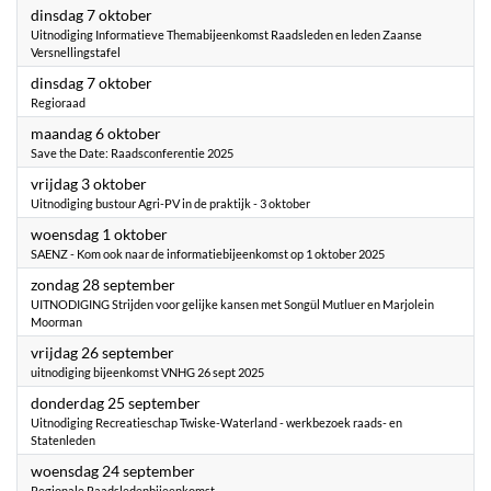
2025
dinsdag 7 oktober
Uitnodiging Informatieve Themabijeenkomst Raadsleden en leden Zaanse
Versnellingstafel
2025
dinsdag 7 oktober
Regioraad
2025
maandag 6 oktober
Save the Date: Raadsconferentie 2025
2025
vrijdag 3 oktober
Uitnodiging bustour Agri-PV in de praktijk - 3 oktober
2025
woensdag 1 oktober
SAENZ - Kom ook naar de informatiebijeenkomst op 1 oktober 2025
2025
zondag 28 september
UITNODIGING Strijden voor gelijke kansen met Songül Mutluer en Marjolein
Moorman
2025
vrijdag 26 september
uitnodiging bijeenkomst VNHG 26 sept 2025
2025
donderdag 25 september
Uitnodiging Recreatieschap Twiske-Waterland - werkbezoek raads- en
Statenleden
2025
woensdag 24 september
Regionale Raadsledenbijeenkomst