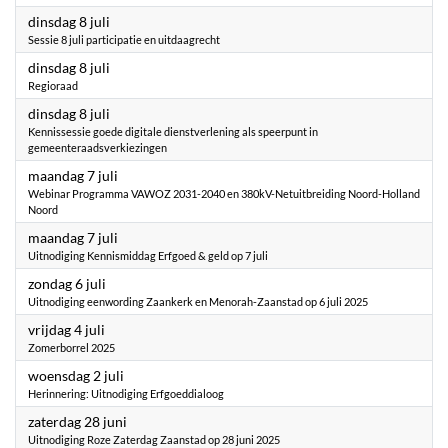
2025
dinsdag 8 juli
Sessie 8 juli participatie en uitdaagrecht
2025
dinsdag 8 juli
Regioraad
2025
dinsdag 8 juli
Kennissessie goede digitale dienstverlening als speerpunt in
gemeenteraadsverkiezingen
2025
maandag 7 juli
Webinar Programma VAWOZ 2031-2040 en 380kV-Netuitbreiding Noord-Holland
Noord
2025
maandag 7 juli
Uitnodiging Kennismiddag Erfgoed & geld op 7 juli
2025
zondag 6 juli
Uitnodiging eenwording Zaankerk en Menorah-Zaanstad op 6 juli 2025
2025
vrijdag 4 juli
Zomerborrel 2025
2025
woensdag 2 juli
Herinnering: Uitnodiging Erfgoeddialoog
2025
zaterdag 28 juni
Uitnodiging Roze Zaterdag Zaanstad op 28 juni 2025