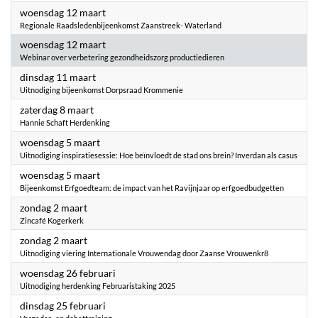
2025
woensdag 12 maart
Regionale Raadsledenbijeenkomst Zaanstreek- Waterland
2025
woensdag 12 maart
Webinar over verbetering gezondheidszorg productiedieren
2025
dinsdag 11 maart
Uitnodiging bijeenkomst Dorpsraad Krommenie
2025
zaterdag 8 maart
Hannie Schaft Herdenking
2025
woensdag 5 maart
Uitnodiging inspiratiesessie: Hoe beïnvloedt de stad ons brein? Inverdan als casus
2025
woensdag 5 maart
Bijeenkomst Erfgoedteam: de impact van het Ravijnjaar op erfgoedbudgetten
2025
zondag 2 maart
Zincafé Kogerkerk
2025
zondag 2 maart
Uitnodiging viering Internationale Vrouwendag door Zaanse Vrouwenkr8
2025
woensdag 26 februari
Uitnodiging herdenking Februaristaking 2025
2025
dinsdag 25 februari