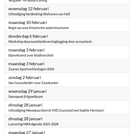
Vergader- en debattraining
2025
woensdag 12 februari
Uitnodiging herdenking Walraven van Hall
2025
maandag 10 februari
Regie op onze historische waterstructuren
2025
donderdag 6 februari
Workshop duurzaamheidsverslaglegging door accountant.
2025
maandag 3 februari
bijeenkomst over biodiversiteit
2025
maandag 3 februari
Zaanse Sportverkiezingen 2024
2025
zondag 2 februari
Van Gastarbeider naar Zaankanter
2025
woensdag 29 januari
Steunpunt Erfgoedteam
2025
dinsdag 28 januari
Uitnodiging Nieuwjaarsborrel VVD Zaanstad met Sophie Hermans!
2025
dinsdag 28 januari
Lancering MRA Agenda 2025-2028
2025
maandag 27 januari