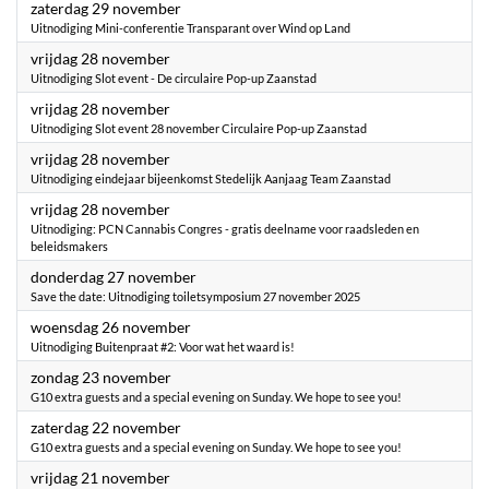
2025
zaterdag 29 november
Uitnodiging Mini-conferentie Transparant over Wind op Land
2025
vrijdag 28 november
Uitnodiging Slot event - De circulaire Pop-up Zaanstad
2025
vrijdag 28 november
Uitnodiging Slot event 28 november Circulaire Pop-up Zaanstad
2025
vrijdag 28 november
Uitnodiging eindejaar bijeenkomst Stedelijk Aanjaag Team Zaanstad
2025
vrijdag 28 november
Uitnodiging: PCN Cannabis Congres - gratis deelname voor raadsleden en
beleidsmakers
2025
donderdag 27 november
Save the date: Uitnodiging toiletsymposium 27 november 2025
2025
woensdag 26 november
Uitnodiging Buitenpraat #2: Voor wat het waard is!
2025
zondag 23 november
G10 extra guests and a special evening on Sunday. We hope to see you!
2025
zaterdag 22 november
G10 extra guests and a special evening on Sunday. We hope to see you!
2025
vrijdag 21 november