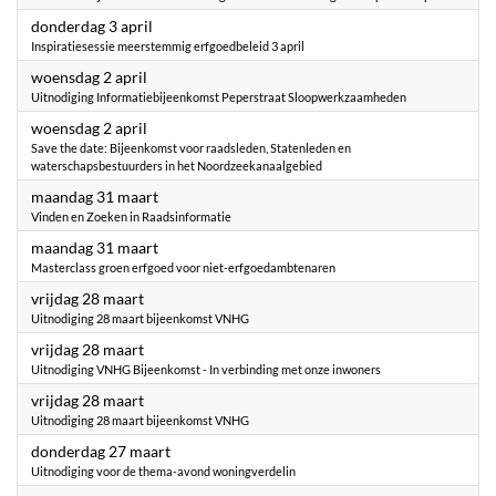
2025
donderdag 3 april
Inspiratiesessie meerstemmig erfgoedbeleid 3 april
2025
woensdag 2 april
Uitnodiging Informatiebijeenkomst Peperstraat Sloopwerkzaamheden
2025
woensdag 2 april
Save the date: Bijeenkomst voor raadsleden, Statenleden en
waterschapsbestuurders in het Noordzeekanaalgebied
2025
maandag 31 maart
Vinden en Zoeken in Raadsinformatie
2025
maandag 31 maart
Masterclass groen erfgoed voor niet-erfgoedambtenaren
2025
vrijdag 28 maart
Uitnodiging 28 maart bijeenkomst VNHG
2025
vrijdag 28 maart
Uitnodiging VNHG Bijeenkomst - In verbinding met onze inwoners
2025
vrijdag 28 maart
Uitnodiging 28 maart bijeenkomst VNHG
2025
donderdag 27 maart
Uitnodiging voor de thema-avond woningverdelin