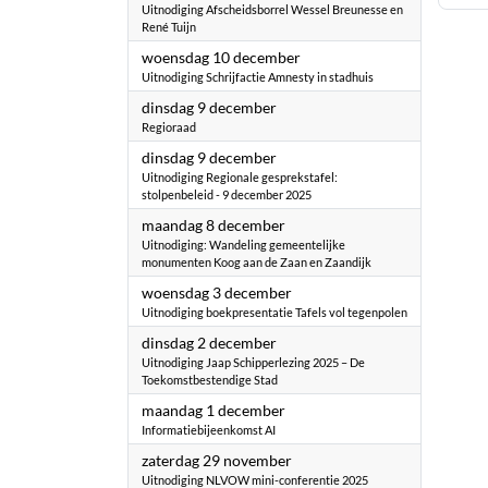
Uitnodiging Afscheidsborrel Wessel Breunesse en
René Tuijn
2025
woensdag 10 december
Uitnodiging Schrijfactie Amnesty in stadhuis
2025
dinsdag 9 december
Regioraad
2025
dinsdag 9 december
Uitnodiging Regionale gesprekstafel:
stolpenbeleid - 9 december 2025
2025
maandag 8 december
Uitnodiging: Wandeling gemeentelijke
monumenten Koog aan de Zaan en Zaandijk
2025
woensdag 3 december
Uitnodiging boekpresentatie Tafels vol tegenpolen
2025
dinsdag 2 december
Uitnodiging Jaap Schipperlezing 2025 – De
Toekomstbestendige Stad
2025
maandag 1 december
Informatiebijeenkomst AI
2025
zaterdag 29 november
Uitnodiging NLVOW mini-conferentie 2025