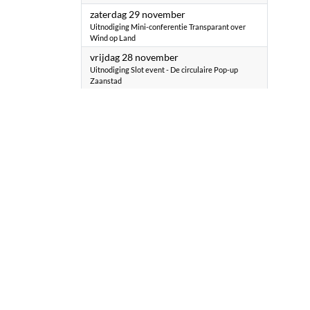
2025
zaterdag 29 november
Uitnodiging Mini-conferentie Transparant over
Wind op Land
2025
vrijdag 28 november
Uitnodiging Slot event - De circulaire Pop-up
Zaanstad
2025
vrijdag 28 november
Uitnodiging Slot event 28 november Circulaire
Pop-up Zaanstad
2025
vrijdag 28 november
Uitnodiging eindejaar bijeenkomst Stedelijk
Aanjaag Team Zaanstad
2025
vrijdag 28 november
Uitnodiging: PCN Cannabis Congres - gratis
deelname voor raadsleden en beleidsmakers
2025
donderdag 27 november
Save the date: Uitnodiging toiletsymposium 27
november 2025
2025
woensdag 26 november
Uitnodiging Buitenpraat #2: Voor wat het waard is!
2025
zondag 23 november