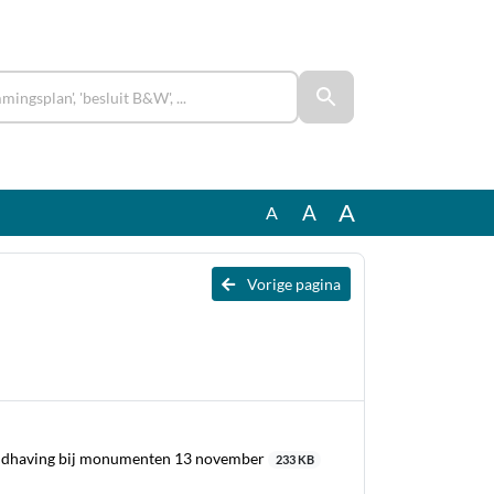
A
A
A
Vorige pagina
handhaving bij monumenten 13 november
233 KB