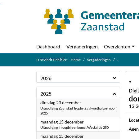
Ga naar de inhoud van deze pagina
Ga naar het zoeken
Ga naar het menu
Dashboard
Vergaderingen
Overzichten
U bevindt zich hier:
Home
Vergaderingen
·
·
2026
Digi
2025
do
2025
dinsdag 23 december
13:3
Uitnodiging Zaanstad Trophy Zaalvoetbaltoernooi
2025
Locat
2025
maandag 15 december
Uitnodiging Inloopbijeenkomst Westzijde 250
Agen
2025
maandag 15 december