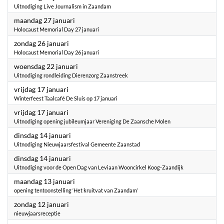
Uitnodiging Live Journalism in Zaandam
2025
maandag 27 januari
Holocaust Memorial Day 27 januari
2025
zondag 26 januari
Holocaust Memorial Day 26 januari
2025
woensdag 22 januari
Uitnodiging rondleiding Dierenzorg Zaanstreek
2025
vrijdag 17 januari
Winterfeest Taalcafé De Sluis op 17 januari
2025
vrijdag 17 januari
Uitnodiging opening jubileumjaar Vereniging De Zaansche Molen
2025
dinsdag 14 januari
Uitnodiging Nieuwjaarsfestival Gemeente Zaanstad
2025
dinsdag 14 januari
Uitnodiging voor de Open Dag van Leviaan Wooncirkel Koog-Zaandijk
2025
maandag 13 januari
opening tentoonstelling ‘Het kruitvat van Zaandam’
2025
zondag 12 januari
nieuwjaarsreceptie