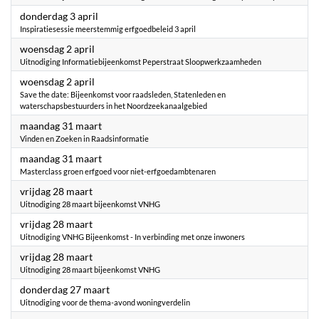
2025
donderdag 3 april
Inspiratiesessie meerstemmig erfgoedbeleid 3 april
2025
woensdag 2 april
Uitnodiging Informatiebijeenkomst Peperstraat Sloopwerkzaamheden
2025
woensdag 2 april
Save the date: Bijeenkomst voor raadsleden, Statenleden en
waterschapsbestuurders in het Noordzeekanaalgebied
2025
maandag 31 maart
Vinden en Zoeken in Raadsinformatie
2025
maandag 31 maart
Masterclass groen erfgoed voor niet-erfgoedambtenaren
2025
vrijdag 28 maart
Uitnodiging 28 maart bijeenkomst VNHG
2025
vrijdag 28 maart
Uitnodiging VNHG Bijeenkomst - In verbinding met onze inwoners
2025
vrijdag 28 maart
Uitnodiging 28 maart bijeenkomst VNHG
2025
donderdag 27 maart
Uitnodiging voor de thema-avond woningverdelin