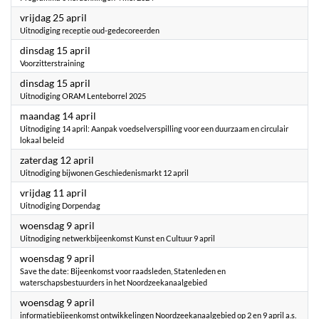
2025
vrijdag 25 april
Uitnodiging receptie oud-gedecoreerden
2025
dinsdag 15 april
Voorzitterstraining
2025
dinsdag 15 april
Uitnodiging ORAM Lenteborrel 2025
2025
maandag 14 april
Uitnodiging 14 april: Aanpak voedselverspilling voor een duurzaam en circulair
lokaal beleid
2025
zaterdag 12 april
Uitnodiging bijwonen Geschiedenismarkt 12 april
2025
vrijdag 11 april
Uitnodiging Dorpendag
2025
woensdag 9 april
Uitnodiging netwerkbijeenkomst Kunst en Cultuur 9 april
2025
woensdag 9 april
Save the date: Bijeenkomst voor raadsleden, Statenleden en
waterschapsbestuurders in het Noordzeekanaalgebied
2025
woensdag 9 april
informatiebijeenkomst ontwikkelingen Noordzeekanaalgebied op 2 en 9 april a.s.