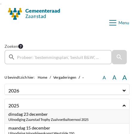
Ga naar de inhoud van deze pagina
Ga naar het zoeken
Ga naar het menu
Menu
Zoeken
A
A
A
U bevindt zich hier:
Home
Vergaderingen
·
2026
2025
2025
dinsdag 23 december
Uitnodiging Zaanstad Trophy Zaalvoetbaltoernooi 2025
2025
maandag 15 december
Uitnodiging Inloopbijeenkomst Westzijde 250