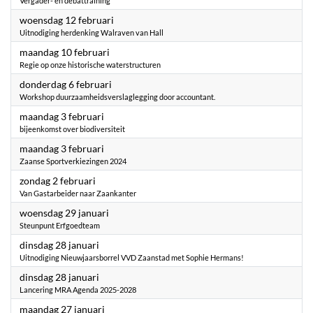
Vergader- en debattraining
2025
woensdag 12 februari
Uitnodiging herdenking Walraven van Hall
2025
maandag 10 februari
Regie op onze historische waterstructuren
2025
donderdag 6 februari
Workshop duurzaamheidsverslaglegging door accountant.
2025
maandag 3 februari
bijeenkomst over biodiversiteit
2025
maandag 3 februari
Zaanse Sportverkiezingen 2024
2025
zondag 2 februari
Van Gastarbeider naar Zaankanter
2025
woensdag 29 januari
Steunpunt Erfgoedteam
2025
dinsdag 28 januari
Uitnodiging Nieuwjaarsborrel VVD Zaanstad met Sophie Hermans!
2025
dinsdag 28 januari
Lancering MRA Agenda 2025-2028
2025
maandag 27 januari