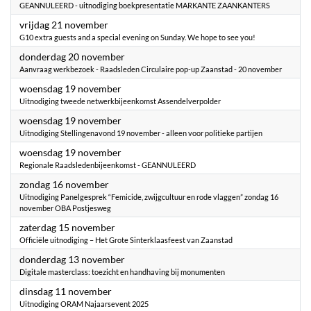
GEANNULEERD - uitnodiging boekpresentatie MARKANTE ZAANKANTERS
2025
vrijdag 21 november
G10 extra guests and a special evening on Sunday. We hope to see you!
2025
donderdag 20 november
Aanvraag werkbezoek - Raadsleden Circulaire pop-up Zaanstad - 20 november
2025
woensdag 19 november
Uitnodiging tweede netwerkbijeenkomst Assendelverpolder
2025
woensdag 19 november
Uitnodiging Stellingenavond 19 november - alleen voor politieke partijen
2025
woensdag 19 november
Regionale Raadsledenbijeenkomst - GEANNULEERD
2025
zondag 16 november
Uitnodiging ​Panelgesprek “Femicide, zwijgcultuur en rode vlaggen” zondag 16
november OBA Postjesweg
2025
zaterdag 15 november
Officiële uitnodiging – Het Grote Sinterklaasfeest van Zaanstad
2025
donderdag 13 november
Digitale masterclass: toezicht en handhaving bij monumenten
2025
dinsdag 11 november
Uitnodiging ORAM Najaarsevent 2025