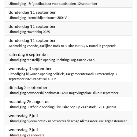
Uitnodiging - Erfgoedbustour voor raadsleden, 12 september
2025
donderdag 11 september
Uitnodiging - kennisbijeenkomst 380kV
2025
donderdag 11 september
Uitnodiging Havenbbq 2025
2025
donderdag 11 september
Aanmelding voor de jaarlijkse Back to Business BBQ & Borrel is geopend!
2025
zaterdag 6 september
Uitnodiging feestelijke opening Stichting Oog aan de Zaan
2025
woensdag 3 september
uitnodiging bijwonen opening politiek jaar gemeenteraad Purmerend op 3
september 2025 vanaf 20.00 uur
2025
dinsdag 2 september
Uitnodiging bewonersbijeenkomst TAM Omgevingsplan Hilko 2 september
2025
maandag 25 augustus
Uitnodiging - Officiële opening Circulaire pop-up Zaanstad! - 25 augustus
2025
woensdag 9 juli
Uitnodiging bijeenkomst van het recreatieschap Alkmaarder- en Uitgeestermeer
2025
woensdag 9 juli
Uitnodiging Zaanoevers