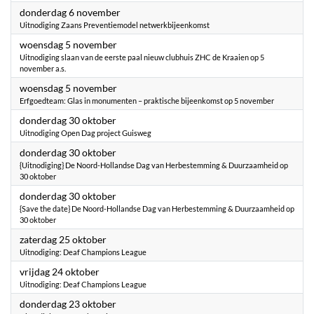
2025
donderdag 6 november
Uitnodiging Zaans Preventiemodel netwerkbijeenkomst
2025
woensdag 5 november
Uitnodiging slaan van de eerste paal nieuw clubhuis ZHC de Kraaien op 5
november a.s.
2025
woensdag 5 november
Erfgoedteam: Glas in monumenten – praktische bijeenkomst op 5 november
2025
donderdag 30 oktober
Uitnodiging Open Dag project Guisweg
2025
donderdag 30 oktober
{Uitnodiging} De Noord-Hollandse Dag van Herbestemming & Duurzaamheid op
30 oktober
2025
donderdag 30 oktober
{Save the date} De Noord-Hollandse Dag van Herbestemming & Duurzaamheid op
30 oktober
2025
zaterdag 25 oktober
Uitnodiging: Deaf Champions League
2025
vrijdag 24 oktober
Uitnodiging: Deaf Champions League
2025
donderdag 23 oktober