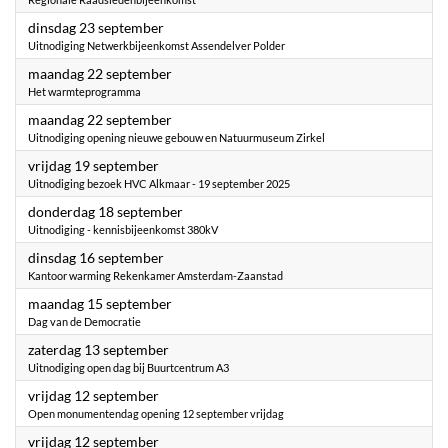
2025
dinsdag 23 september
Uitnodiging Netwerkbijeenkomst Assendelver Polder
2025
maandag 22 september
Het warmteprogramma
2025
maandag 22 september
Uitnodiging opening nieuwe gebouw en Natuurmuseum Zirkel
2025
vrijdag 19 september
Uitnodiging bezoek HVC Alkmaar - 19 september 2025
2025
donderdag 18 september
Uitnodiging - kennisbijeenkomst 380kV
2025
dinsdag 16 september
Kantoor warming Rekenkamer Amsterdam-Zaanstad
2025
maandag 15 september
Dag van de Democratie
2025
zaterdag 13 september
Uitnodiging open dag bij Buurtcentrum A3
2025
vrijdag 12 september
Open monumentendag opening 12 september vrijdag
2025
vrijdag 12 september