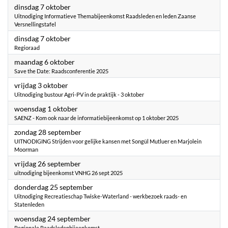
2025
dinsdag 7 oktober
Uitnodiging Informatieve Themabijeenkomst Raadsleden en leden Zaanse
Versnellingstafel
2025
dinsdag 7 oktober
Regioraad
2025
maandag 6 oktober
Save the Date: Raadsconferentie 2025
2025
vrijdag 3 oktober
Uitnodiging bustour Agri-PV in de praktijk - 3 oktober
2025
woensdag 1 oktober
SAENZ - Kom ook naar de informatiebijeenkomst op 1 oktober 2025
2025
zondag 28 september
UITNODIGING Strijden voor gelijke kansen met Songül Mutluer en Marjolein
Moorman
2025
vrijdag 26 september
uitnodiging bijeenkomst VNHG 26 sept 2025
2025
donderdag 25 september
Uitnodiging Recreatieschap Twiske-Waterland - werkbezoek raads- en
Statenleden
2025
woensdag 24 september
Regionale Raadsledenbijeenkomst