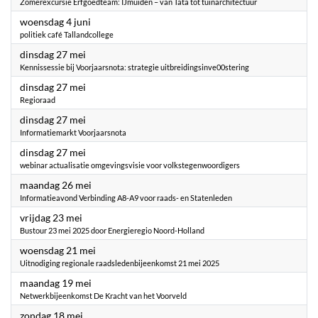
Zomerexcursie Erfgoedteam: IJmuiden – van Tata tot tuinarchitectuur
2025
woensdag 4 juni
politiek café Tallandcollege
2025
dinsdag 27 mei
Kennissessie bij Voorjaarsnota: strategie uitbreidingsinve00stering
2025
dinsdag 27 mei
Regioraad
2025
dinsdag 27 mei
Informatiemarkt Voorjaarsnota
2025
dinsdag 27 mei
webinar actualisatie omgevingsvisie voor volkstegenwoordigers
2025
maandag 26 mei
Informatieavond Verbinding A8-A9 voor raads- en Statenleden
2025
vrijdag 23 mei
Bustour 23 mei 2025 door Energieregio Noord-Holland
2025
woensdag 21 mei
Uitnodiging regionale raadsledenbijeenkomst 21 mei 2025
2025
maandag 19 mei
Netwerkbijeenkomst De Kracht van het Voorveld
2025
zondag 18 mei