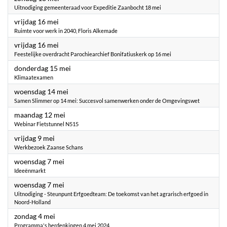
Uitnodiging gemeenteraad voor Expeditie Zaanbocht 18 mei
2025
vrijdag 16 mei
Ruimte voor werk in 2040, Floris Alkemade
2025
vrijdag 16 mei
Feestelijke overdracht Parochiearchief Bonifatiuskerk op 16 mei
2025
donderdag 15 mei
Klimaatexamen
2025
woensdag 14 mei
Samen Slimmer op 14 mei: Succesvol samenwerken onder de Omgevingswet
2025
maandag 12 mei
Webinar Fietstunnel N515
2025
vrijdag 9 mei
Werkbezoek Zaanse Schans
2025
woensdag 7 mei
Ideeënmarkt
2025
woensdag 7 mei
Uitnodiging - Steunpunt Erfgoedteam: De toekomst van het agrarisch erfgoed in
Noord-Holland
2025
zondag 4 mei
Programma's herdenkingen 4 mei 2024