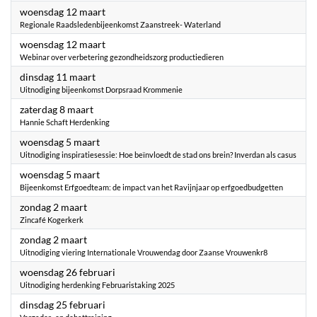
2025
woensdag 12 maart
Regionale Raadsledenbijeenkomst Zaanstreek- Waterland
2025
woensdag 12 maart
Webinar over verbetering gezondheidszorg productiedieren
2025
dinsdag 11 maart
Uitnodiging bijeenkomst Dorpsraad Krommenie
2025
zaterdag 8 maart
Hannie Schaft Herdenking
2025
woensdag 5 maart
Uitnodiging inspiratiesessie: Hoe beïnvloedt de stad ons brein? Inverdan als casus
2025
woensdag 5 maart
Bijeenkomst Erfgoedteam: de impact van het Ravijnjaar op erfgoedbudgetten
2025
zondag 2 maart
Zincafé Kogerkerk
2025
zondag 2 maart
Uitnodiging viering Internationale Vrouwendag door Zaanse Vrouwenkr8
2025
woensdag 26 februari
Uitnodiging herdenking Februaristaking 2025
2025
dinsdag 25 februari