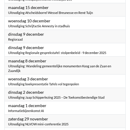
2025
maandag 15 december
Uitnodiging Afscheidsborrel Wessel Breunesse en René Tuijn
2025
woensdag 10 december
Uitnodiging Schrijfactie Amnesty in stadhuis
2025
dinsdag 9 december
Regioraad
2025
dinsdag 9 december
Uitnodiging Regionale gesprekstafel: stolpenbeleid - 9 december 2025
2025
maandag 8 december
Uitnodiging: Wandeling gemeentelijke monumenten Koog aan de Zaan en
Zaandijk
2025
woensdag 3 december
Uitnodiging boekpresentatie Tafels vol tegenpolen
2025
dinsdag 2 december
Uitnodiging Jaap Schipperlezing 2025 – De Toekomstbestendige Stad
2025
maandag 1 december
Informatiebijeenkomst AI
2025
zaterdag 29 november
Uitnodiging NLVOW mini-conferentie 2025