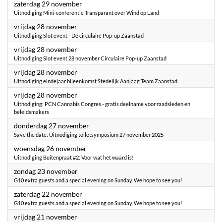
2025
zaterdag 29 november
Uitnodiging Mini-conferentie Transparant over Wind op Land
2025
vrijdag 28 november
Uitnodiging Slot event - De circulaire Pop-up Zaanstad
2025
vrijdag 28 november
Uitnodiging Slot event 28 november Circulaire Pop-up Zaanstad
2025
vrijdag 28 november
Uitnodiging eindejaar bijeenkomst Stedelijk Aanjaag Team Zaanstad
2025
vrijdag 28 november
Uitnodiging: PCN Cannabis Congres - gratis deelname voor raadsleden en
beleidsmakers
2025
donderdag 27 november
Save the date: Uitnodiging toiletsymposium 27 november 2025
2025
woensdag 26 november
Uitnodiging Buitenpraat #2: Voor wat het waard is!
2025
zondag 23 november
G10 extra guests and a special evening on Sunday. We hope to see you!
2025
zaterdag 22 november
G10 extra guests and a special evening on Sunday. We hope to see you!
2025
vrijdag 21 november