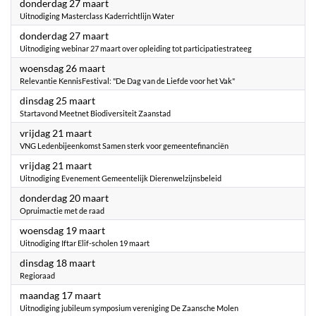
2025
donderdag 27 maart
Uitnodiging Masterclass Kaderrichtlijn Water
2025
donderdag 27 maart
Uitnodiging webinar 27 maart over opleiding tot participatiestrateeg
2025
woensdag 26 maart
Relevantie KennisFestival: "De Dag van de Liefde voor het Vak"
2025
dinsdag 25 maart
Startavond Meetnet Biodiversiteit Zaanstad
2025
vrijdag 21 maart
VNG Ledenbijeenkomst Samen sterk voor gemeentefinanciën
2025
vrijdag 21 maart
Uitnodiging Evenement Gemeentelijk Dierenwelzijnsbeleid
2025
donderdag 20 maart
Opruimactie met de raad
2025
woensdag 19 maart
Uitnodiging Iftar Elif-scholen 19 maart
2025
dinsdag 18 maart
Regioraad
2025
maandag 17 maart
Uitnodiging jubileum symposium vereniging De Zaansche Molen