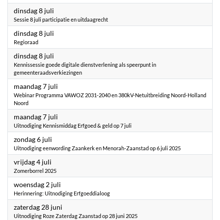
2025
dinsdag 8 juli
Sessie 8 juli participatie en uitdaagrecht
2025
dinsdag 8 juli
Regioraad
2025
dinsdag 8 juli
Kennissessie goede digitale dienstverlening als speerpunt in
gemeenteraadsverkiezingen
2025
maandag 7 juli
Webinar Programma VAWOZ 2031-2040 en 380kV-Netuitbreiding Noord-Holland
Noord
2025
maandag 7 juli
Uitnodiging Kennismiddag Erfgoed & geld op 7 juli
2025
zondag 6 juli
Uitnodiging eenwording Zaankerk en Menorah-Zaanstad op 6 juli 2025
2025
vrijdag 4 juli
Zomerborrel 2025
2025
woensdag 2 juli
Herinnering: Uitnodiging Erfgoeddialoog
2025
zaterdag 28 juni
Uitnodiging Roze Zaterdag Zaanstad op 28 juni 2025