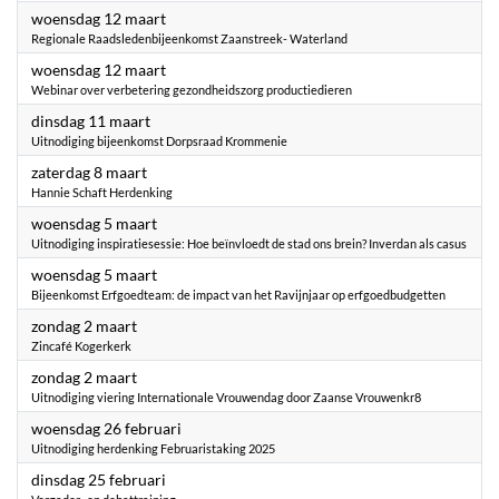
2025
woensdag 12 maart
Regionale Raadsledenbijeenkomst Zaanstreek- Waterland
2025
woensdag 12 maart
Webinar over verbetering gezondheidszorg productiedieren
2025
dinsdag 11 maart
Uitnodiging bijeenkomst Dorpsraad Krommenie
2025
zaterdag 8 maart
Hannie Schaft Herdenking
2025
woensdag 5 maart
Uitnodiging inspiratiesessie: Hoe beïnvloedt de stad ons brein? Inverdan als casus
2025
woensdag 5 maart
Bijeenkomst Erfgoedteam: de impact van het Ravijnjaar op erfgoedbudgetten
2025
zondag 2 maart
Zincafé Kogerkerk
2025
zondag 2 maart
Uitnodiging viering Internationale Vrouwendag door Zaanse Vrouwenkr8
2025
woensdag 26 februari
Uitnodiging herdenking Februaristaking 2025
2025
dinsdag 25 februari