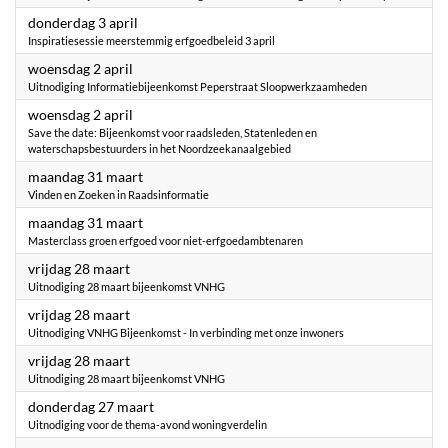
2025
donderdag 3 april
Inspiratiesessie meerstemmig erfgoedbeleid 3 april
2025
woensdag 2 april
Uitnodiging Informatiebijeenkomst Peperstraat Sloopwerkzaamheden
2025
woensdag 2 april
Save the date: Bijeenkomst voor raadsleden, Statenleden en
waterschapsbestuurders in het Noordzeekanaalgebied
2025
maandag 31 maart
Vinden en Zoeken in Raadsinformatie
2025
maandag 31 maart
Masterclass groen erfgoed voor niet-erfgoedambtenaren
2025
vrijdag 28 maart
Uitnodiging 28 maart bijeenkomst VNHG
2025
vrijdag 28 maart
Uitnodiging VNHG Bijeenkomst - In verbinding met onze inwoners
2025
vrijdag 28 maart
Uitnodiging 28 maart bijeenkomst VNHG
2025
donderdag 27 maart
Uitnodiging voor de thema-avond woningverdelin