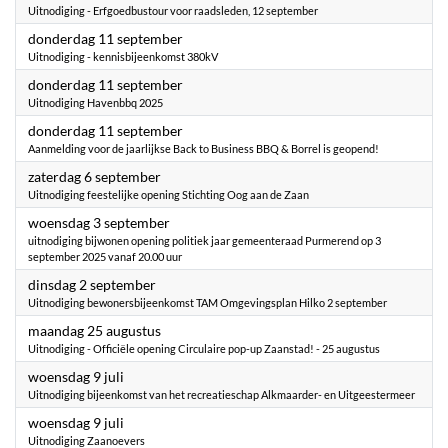
Uitnodiging - Erfgoedbustour voor raadsleden, 12 september
2025
donderdag 11 september
Uitnodiging - kennisbijeenkomst 380kV
2025
donderdag 11 september
Uitnodiging Havenbbq 2025
2025
donderdag 11 september
Aanmelding voor de jaarlijkse Back to Business BBQ & Borrel is geopend!
2025
zaterdag 6 september
Uitnodiging feestelijke opening Stichting Oog aan de Zaan
2025
woensdag 3 september
uitnodiging bijwonen opening politiek jaar gemeenteraad Purmerend op 3
september 2025 vanaf 20.00 uur
2025
dinsdag 2 september
Uitnodiging bewonersbijeenkomst TAM Omgevingsplan Hilko 2 september
2025
maandag 25 augustus
Uitnodiging - Officiële opening Circulaire pop-up Zaanstad! - 25 augustus
2025
woensdag 9 juli
Uitnodiging bijeenkomst van het recreatieschap Alkmaarder- en Uitgeestermeer
2025
woensdag 9 juli
Uitnodiging Zaanoevers