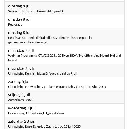
2025
dinsdag 8 juli
Sessie 8 juli participatie en uitdaagrecht
2025
dinsdag 8 juli
Regioraad
2025
dinsdag 8 juli
Kennissessie goede digitale dienstverlening als speerpunt in
gemeenteraadsverkiezingen
2025
maandag 7 juli
Webinar Programma VAWOZ 2031-2040 en 380kV-Netuitbreiding Noord-Holland
Noord
2025
maandag 7 juli
Uitnodiging Kennismiddag Erfgoed & geld op 7 juli
2025
zondag 6 juli
Uitnodiging eenwording Zaankerk en Menorah-Zaanstad op 6 juli 2025
2025
vrijdag 4 juli
Zomerborrel 2025
2025
woensdag 2 juli
Herinnering: Uitnodiging Erfgoeddialoog
2025
zaterdag 28 juni
Uitnodiging Roze Zaterdag Zaanstad op 28 juni 2025