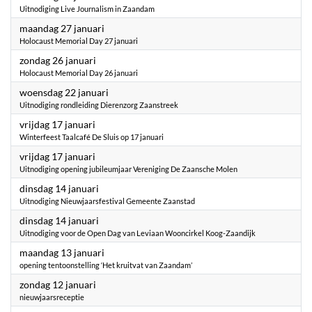
Uitnodiging Live Journalism in Zaandam
2025
maandag 27 januari
Holocaust Memorial Day 27 januari
2025
zondag 26 januari
Holocaust Memorial Day 26 januari
2025
woensdag 22 januari
Uitnodiging rondleiding Dierenzorg Zaanstreek
2025
vrijdag 17 januari
Winterfeest Taalcafé De Sluis op 17 januari
2025
vrijdag 17 januari
Uitnodiging opening jubileumjaar Vereniging De Zaansche Molen
2025
dinsdag 14 januari
Uitnodiging Nieuwjaarsfestival Gemeente Zaanstad
2025
dinsdag 14 januari
Uitnodiging voor de Open Dag van Leviaan Wooncirkel Koog-Zaandijk
2025
maandag 13 januari
opening tentoonstelling ‘Het kruitvat van Zaandam’
2025
zondag 12 januari
nieuwjaarsreceptie