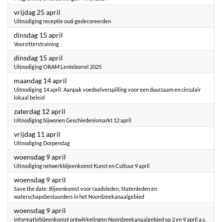
2025
vrijdag 25 april
Uitnodiging receptie oud-gedecoreerden
2025
dinsdag 15 april
Voorzitterstraining
2025
dinsdag 15 april
Uitnodiging ORAM Lenteborrel 2025
2025
maandag 14 april
Uitnodiging 14 april: Aanpak voedselverspilling voor een duurzaam en circulair
lokaal beleid
2025
zaterdag 12 april
Uitnodiging bijwonen Geschiedenismarkt 12 april
2025
vrijdag 11 april
Uitnodiging Dorpendag
2025
woensdag 9 april
Uitnodiging netwerkbijeenkomst Kunst en Cultuur 9 april
2025
woensdag 9 april
Save the date: Bijeenkomst voor raadsleden, Statenleden en
waterschapsbestuurders in het Noordzeekanaalgebied
2025
woensdag 9 april
informatiebijeenkomst ontwikkelingen Noordzeekanaalgebied op 2 en 9 april a.s.