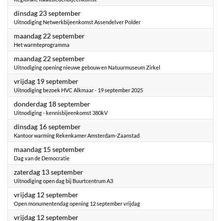
2025
dinsdag 23 september
Uitnodiging Netwerkbijeenkomst Assendelver Polder
2025
maandag 22 september
Het warmteprogramma
2025
maandag 22 september
Uitnodiging opening nieuwe gebouw en Natuurmuseum Zirkel
2025
vrijdag 19 september
Uitnodiging bezoek HVC Alkmaar - 19 september 2025
2025
donderdag 18 september
Uitnodiging - kennisbijeenkomst 380kV
2025
dinsdag 16 september
Kantoor warming Rekenkamer Amsterdam-Zaanstad
2025
maandag 15 september
Dag van de Democratie
2025
zaterdag 13 september
Uitnodiging open dag bij Buurtcentrum A3
2025
vrijdag 12 september
Open monumentendag opening 12 september vrijdag
2025
vrijdag 12 september