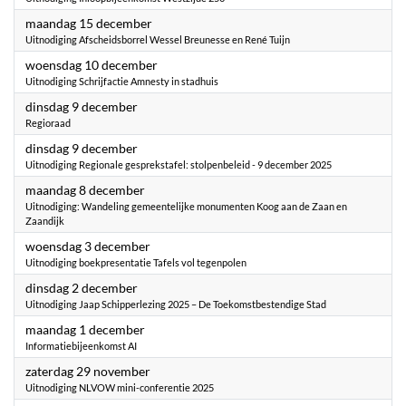
2025
maandag 15 december
Uitnodiging Afscheidsborrel Wessel Breunesse en René Tuijn
2025
woensdag 10 december
Uitnodiging Schrijfactie Amnesty in stadhuis
2025
dinsdag 9 december
Regioraad
2025
dinsdag 9 december
Uitnodiging Regionale gesprekstafel: stolpenbeleid - 9 december 2025
2025
maandag 8 december
Uitnodiging: Wandeling gemeentelijke monumenten Koog aan de Zaan en
Zaandijk
2025
woensdag 3 december
Uitnodiging boekpresentatie Tafels vol tegenpolen
2025
dinsdag 2 december
Uitnodiging Jaap Schipperlezing 2025 – De Toekomstbestendige Stad
2025
maandag 1 december
Informatiebijeenkomst AI
2025
zaterdag 29 november
Uitnodiging NLVOW mini-conferentie 2025