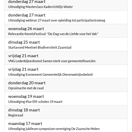
2025
donderdag 27 maart
Uitnodiging Masterclass Kaderrichtlijn Water
2025
donderdag 27 maart
Uitnodiging webinar 27 maart over opleiding tot participatiestrateeg
2025
woensdag 26 maart
Relevantie KennisFestival: "De Dag van de Liefde voor het Vak"
2025
dinsdag 25 maart
Startavond Meetnet Biodiversiteit Zaanstad
2025
vrijdag 21 maart
VNG Ledenbijeenkomst Samen sterk voor gemeentefinanciën
2025
vrijdag 21 maart
Uitnodiging Evenement Gemeentelijk Dierenwelzijnsbeleid
2025
donderdag 20 maart
Opruimactie met de raad
2025
woensdag 19 maart
Uitnodiging Iftar Elif-scholen 19 maart
2025
dinsdag 18 maart
Regioraad
2025
maandag 17 maart
Uitnodiging jubileum symposium vereniging De Zaansche Molen