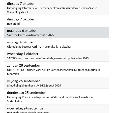
2025
dinsdag 7 oktober
Uitnodiging Informatieve Themabijeenkomst Raadsleden en leden Zaanse
Versnellingstafel
2025
dinsdag 7 oktober
Regioraad
2025
maandag 6 oktober
Save the Date: Raadsconferentie 2025
2025
vrijdag 3 oktober
Uitnodiging bustour Agri-PV in de praktijk - 3 oktober
2025
woensdag 1 oktober
SAENZ - Kom ook naar de informatiebijeenkomst op 1 oktober 2025
2025
zondag 28 september
UITNODIGING Strijden voor gelijke kansen met Songül Mutluer en Marjolein
Moorman
2025
vrijdag 26 september
uitnodiging bijeenkomst VNHG 26 sept 2025
2025
donderdag 25 september
Uitnodiging Recreatieschap Twiske-Waterland - werkbezoek raads- en
Statenleden
2025
woensdag 24 september
Regionale Raadsledenbijeenkomst