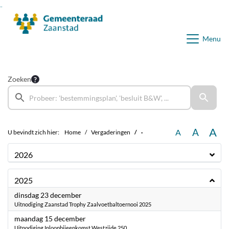
Ga naar de inhoud van deze pagina
Ga naar het zoeken
Ga naar het menu
Menu
Zoeken
A
A
A
U bevindt zich hier:
Home
Vergaderingen
·
2026
2025
2025
dinsdag 23 december
Uitnodiging Zaanstad Trophy Zaalvoetbaltoernooi 2025
2025
maandag 15 december
Uitnodiging Inloopbijeenkomst Westzijde 250