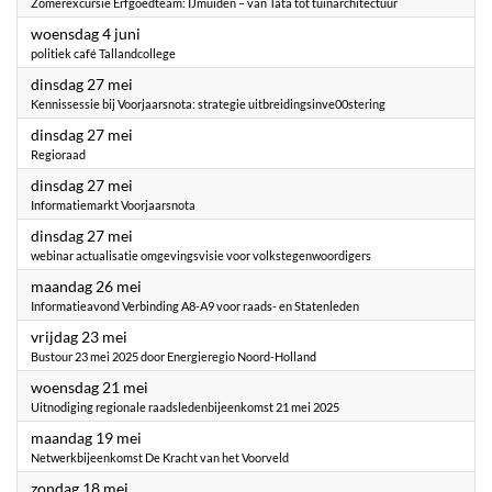
Zomerexcursie Erfgoedteam: IJmuiden – van Tata tot tuinarchitectuur
2025
woensdag 4 juni
politiek café Tallandcollege
2025
dinsdag 27 mei
Kennissessie bij Voorjaarsnota: strategie uitbreidingsinve00stering
2025
dinsdag 27 mei
Regioraad
2025
dinsdag 27 mei
Informatiemarkt Voorjaarsnota
2025
dinsdag 27 mei
webinar actualisatie omgevingsvisie voor volkstegenwoordigers
2025
maandag 26 mei
Informatieavond Verbinding A8-A9 voor raads- en Statenleden
2025
vrijdag 23 mei
Bustour 23 mei 2025 door Energieregio Noord-Holland
2025
woensdag 21 mei
Uitnodiging regionale raadsledenbijeenkomst 21 mei 2025
2025
maandag 19 mei
Netwerkbijeenkomst De Kracht van het Voorveld
2025
zondag 18 mei