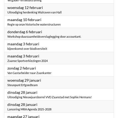
Vergader- en debattraining
2025
woensdag 12 februari
Uitnodiging herdenking Walraven van Hall
2025
maandag 10 februari
Regie op onze historische waterstructuren
2025
donderdag 6 februari
Workshop duurzaamheidsverslaglegging door accountant.
2025
maandag 3 februari
bijeenkomst over biodiversiteit
2025
maandag 3 februari
Zaanse Sportverkiezingen 2024
2025
zondag 2 februari
Van Gastarbeider naar Zaankanter
2025
woensdag 29 januari
Steunpunt Erfgoedteam
2025
dinsdag 28 januari
Uitnodiging Nieuwjaarsborrel VVD Zaanstad met Sophie Hermans!
2025
dinsdag 28 januari
Lancering MRA Agenda 2025-2028
2025
maandag 27 januari