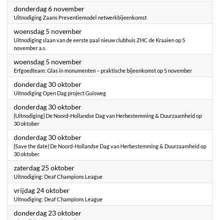
2025
donderdag 6 november
Uitnodiging Zaans Preventiemodel netwerkbijeenkomst
2025
woensdag 5 november
Uitnodiging slaan van de eerste paal nieuw clubhuis ZHC de Kraaien op 5
november a.s.
2025
woensdag 5 november
Erfgoedteam: Glas in monumenten – praktische bijeenkomst op 5 november
2025
donderdag 30 oktober
Uitnodiging Open Dag project Guisweg
2025
donderdag 30 oktober
{Uitnodiging} De Noord-Hollandse Dag van Herbestemming & Duurzaamheid op
30 oktober
2025
donderdag 30 oktober
{Save the date} De Noord-Hollandse Dag van Herbestemming & Duurzaamheid op
30 oktober
2025
zaterdag 25 oktober
Uitnodiging: Deaf Champions League
2025
vrijdag 24 oktober
Uitnodiging: Deaf Champions League
2025
donderdag 23 oktober