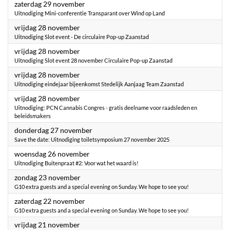
2025
zaterdag 29 november
Uitnodiging Mini-conferentie Transparant over Wind op Land
2025
vrijdag 28 november
Uitnodiging Slot event - De circulaire Pop-up Zaanstad
2025
vrijdag 28 november
Uitnodiging Slot event 28 november Circulaire Pop-up Zaanstad
2025
vrijdag 28 november
Uitnodiging eindejaar bijeenkomst Stedelijk Aanjaag Team Zaanstad
2025
vrijdag 28 november
Uitnodiging: PCN Cannabis Congres - gratis deelname voor raadsleden en
beleidsmakers
2025
donderdag 27 november
Save the date: Uitnodiging toiletsymposium 27 november 2025
2025
woensdag 26 november
Uitnodiging Buitenpraat #2: Voor wat het waard is!
2025
zondag 23 november
G10 extra guests and a special evening on Sunday. We hope to see you!
2025
zaterdag 22 november
G10 extra guests and a special evening on Sunday. We hope to see you!
2025
vrijdag 21 november