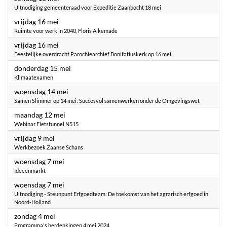
Uitnodiging gemeenteraad voor Expeditie Zaanbocht 18 mei
2025
vrijdag 16 mei
Ruimte voor werk in 2040, Floris Alkemade
2025
vrijdag 16 mei
Feestelijke overdracht Parochiearchief Bonifatiuskerk op 16 mei
2025
donderdag 15 mei
Klimaatexamen
2025
woensdag 14 mei
Samen Slimmer op 14 mei: Succesvol samenwerken onder de Omgevingswet
2025
maandag 12 mei
Webinar Fietstunnel N515
2025
vrijdag 9 mei
Werkbezoek Zaanse Schans
2025
woensdag 7 mei
Ideeënmarkt
2025
woensdag 7 mei
Uitnodiging - Steunpunt Erfgoedteam: De toekomst van het agrarisch erfgoed in
Noord-Holland
2025
zondag 4 mei
Programma's herdenkingen 4 mei 2024