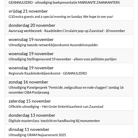
GEANNULEERD - uitnodiging boekpresentatie MARKANTE ZAANKANTERS
2025
vrijdag 21 november
G10 extra guests and a special evening on Sunday. We hope to see you!
2025
donderdag 20 november
Aanvraag werkbezoek - Raadsleden Circulaire pop-up Zaanstad - 20 november
2025
woensdag 19 november
Uitnodiging tweede netwerkbijeenkomst Assendelverpolder
2025
woensdag 19 november
Uitnodiging Stellingenavond 19 november - alleen voor politieke partijen
2025
woensdag 19 november
Regionale Raadsledenbijeenkomst - GEANNULEERD
2025
zondag 16 november
Uitnodiging ​Panelgesprek “Femicide, zwijgcultuur en rode vlaggen” zondag 16
november OBA Postjesweg
2025
zaterdag 15 november
Officiële uitnodiging – Het Grote Sinterklaasfeest van Zaanstad
2025
donderdag 13 november
Digitale masterclass: toezicht en handhaving bij monumenten
2025
dinsdag 11 november
Uitnodiging ORAM Najaarsevent 2025