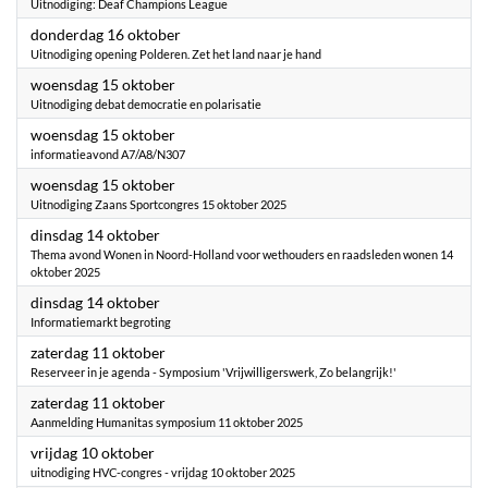
Uitnodiging: Deaf Champions League
2025
donderdag 16 oktober
Uitnodiging opening Polderen. Zet het land naar je hand
2025
woensdag 15 oktober
Uitnodiging debat democratie en polarisatie
2025
woensdag 15 oktober
informatieavond A7/A8/N307
2025
woensdag 15 oktober
Uitnodiging Zaans Sportcongres 15 oktober 2025
2025
dinsdag 14 oktober
Thema avond Wonen in Noord-Holland voor wethouders en raadsleden wonen 14
oktober 2025
2025
dinsdag 14 oktober
Informatiemarkt begroting
2025
zaterdag 11 oktober
Reserveer in je agenda - Symposium 'Vrijwilligerswerk, Zo belangrijk!'
2025
zaterdag 11 oktober
Aanmelding Humanitas symposium 11 oktober 2025
2025
vrijdag 10 oktober
uitnodiging HVC-congres - vrijdag 10 oktober 2025