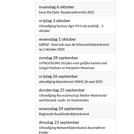
2025
maandag 6 oktober
Save the Date: Raadsconferentie 2025
2025
vrijdag 3 oktober
Uitnodiging bustour Agri-PV in de praktijk - 3
oktober
2025
woensdag 1 oktober
SAENZ - Kom ook naar de informatiebijeenkomst
op 1 oktober 2025
2025
zondag 28 september
UITNODIGING Strijden voor gelijke kansen met
Songül Mutluer en Marjolein Moorman
2025
vrijdag 26 september
uitnodiging bijeenkomst VNHG 26 sept 2025
2025
donderdag 25 september
Uitnodiging Recreatieschap Twiske-Waterland -
werkbezoek raads- en Statenleden
2025
woensdag 24 september
Regionale Raadsledenbijeenkomst
2025
dinsdag 23 september
Uitnodiging Netwerkbijeenkomst Assendelver
Polder