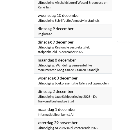
Uitnodiging Afscheidsborrel Wessel Breunesse en
René Tuijn
2025
woensdag 10 december
Uitnodiging Schrijfactie Amnesty in stadhuis
2025
dinsdag 9 december
Regioraad
2025
dinsdag 9 december
Uitnodiging Regionale gesprekstafel:
stolpenbeleid - 9 december 2025
2025
maandag 8 december
Uitnodiging: Wandeling gemeentelijke
monumenten Koog aan de Zaan en Zaandijk
2025
woensdag 3 december
Uitnodiging boekpresentatie Tafels vol tegenpolen
2025
dinsdag 2 december
Uitnodiging Jaap Schipperlezing 2025 – De
Toekomstbestendige Stad
2025
maandag 1 december
Informatiebijeenkomst AI
2025
zaterdag 29 november
Uitnodiging NLVOW mini-conferentie 2025