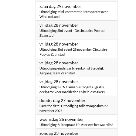
2025
zaterdag 29 november
Uitnodiging Mini-conferentie Transparant over
Wind op Land
2025
vrijdag 28 november
Uitnodiging Slot event - De circulaire Pop-up
Zaanstad
2025
vrijdag 28 november
Uitnodiging Slot event 28 november Circulaire
Pop-up Zaanstad
2025
vrijdag 28 november
Uitnodiging eindejaar bijeenkomst Stedelijk
Aanjaag Team Zaanstad
2025
vrijdag 28 november
Uitnodiging: PCN Cannabis Congres - gratis
deelname voor raadsleden en beleidsmakers
2025
donderdag 27 november
Save the date: Uitnodiging toiletsymposium 27
november 2025
2025
woensdag 26 november
Uitnodiging Buitenpraat #2: Voor wat het waard is!
2025
zondag 23 november