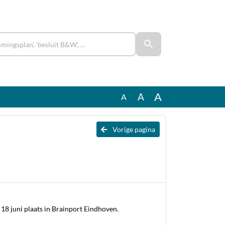
A
A
A
Vorige pagina
18 juni plaats in Brainport Eindhoven.