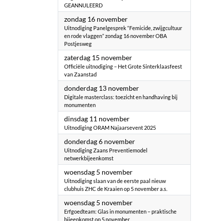
GEANNULEERD
2025
zondag 16 november
Uitnodiging ​Panelgesprek “Femicide, zwijgcultuur
en rode vlaggen” zondag 16 november OBA
Postjesweg
2025
zaterdag 15 november
Officiële uitnodiging – Het Grote Sinterklaasfeest
van Zaanstad
2025
donderdag 13 november
Digitale masterclass: toezicht en handhaving bij
monumenten
2025
dinsdag 11 november
Uitnodiging ORAM Najaarsevent 2025
2025
donderdag 6 november
Uitnodiging Zaans Preventiemodel
netwerkbijeenkomst
2025
woensdag 5 november
Uitnodiging slaan van de eerste paal nieuw
clubhuis ZHC de Kraaien op 5 november a.s.
2025
woensdag 5 november
Erfgoedteam: Glas in monumenten – praktische
bijeenkomst op 5 november