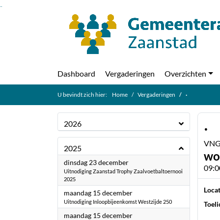
Ga naar de inhoud van deze pagina
Ga naar het zoeken
Ga naar het menu
Dashboard
Vergaderingen
Overzichten
U bevindt zich hier:
Home
Vergaderingen
·
·
2026
VNG 
2025
wo
2025
dinsdag 23 december
09:0
Uitnodiging Zaanstad Trophy Zaalvoetbaltoernooi
2025
Locat
2025
maandag 15 december
Uitnodiging Inloopbijeenkomst Westzijde 250
Toeli
2025
maandag 15 december