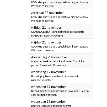
G10 extra guests and a special evening on Sunday.
We hope to see you!
2025
zaterdag 22 november
G10 extra guests and a special evening on Sunday.
We hope to see you!
2025
vrijdag 21 november
GEANNULEERD - uitnodiging boekpresentatie
MARKANTE ZAANKANTERS
2025
vrijdag 21 november
G10 extra guests and a special evening on Sunday.
We hope to see you!
2025
donderdag 20 november
Aanvraag werkbezoek - Raadsleden Circulaire
pop-up Zaanstad - 20 november
2025
woensdag 19 november
Uitnodiging tweede netwerkbijeenkomst
Assendelverpolder
2025
woensdag 19 november
Uitnodiging Stellingenavond 19 november - alleen
voor politieke partijen
2025
woensdag 19 november
Regionale Raadsledenbijeenkomst -