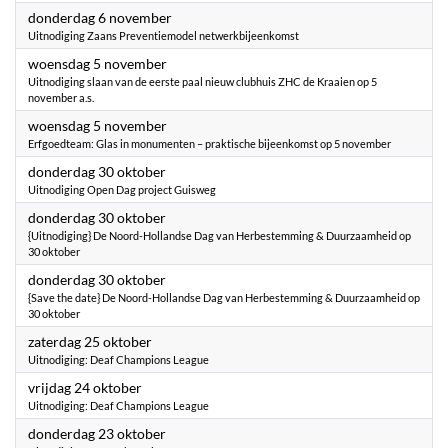
2025
donderdag 6 november
Uitnodiging Zaans Preventiemodel netwerkbijeenkomst
2025
woensdag 5 november
Uitnodiging slaan van de eerste paal nieuw clubhuis ZHC de Kraaien op 5
november a.s.
2025
woensdag 5 november
Erfgoedteam: Glas in monumenten – praktische bijeenkomst op 5 november
2025
donderdag 30 oktober
Uitnodiging Open Dag project Guisweg
2025
donderdag 30 oktober
{Uitnodiging} De Noord-Hollandse Dag van Herbestemming & Duurzaamheid op
30 oktober
2025
donderdag 30 oktober
{Save the date} De Noord-Hollandse Dag van Herbestemming & Duurzaamheid op
30 oktober
2025
zaterdag 25 oktober
Uitnodiging: Deaf Champions League
2025
vrijdag 24 oktober
Uitnodiging: Deaf Champions League
2025
donderdag 23 oktober