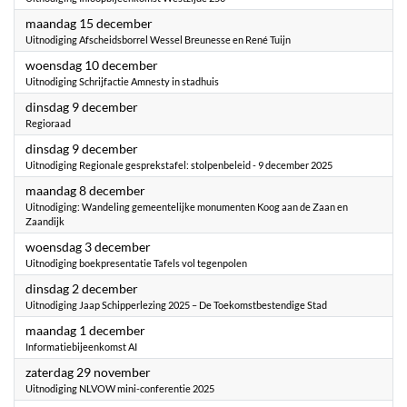
2025
maandag 15 december
Uitnodiging Afscheidsborrel Wessel Breunesse en René Tuijn
2025
woensdag 10 december
Uitnodiging Schrijfactie Amnesty in stadhuis
2025
dinsdag 9 december
Regioraad
2025
dinsdag 9 december
Uitnodiging Regionale gesprekstafel: stolpenbeleid - 9 december 2025
2025
maandag 8 december
Uitnodiging: Wandeling gemeentelijke monumenten Koog aan de Zaan en
Zaandijk
2025
woensdag 3 december
Uitnodiging boekpresentatie Tafels vol tegenpolen
2025
dinsdag 2 december
Uitnodiging Jaap Schipperlezing 2025 – De Toekomstbestendige Stad
2025
maandag 1 december
Informatiebijeenkomst AI
2025
zaterdag 29 november
Uitnodiging NLVOW mini-conferentie 2025