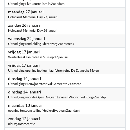
Uitnodiging Live Journalism in Zaandam
2025
maandag 27 januari
Holocaust Memorial Day 27 januari
2025
zondag 26 januari
Holocaust Memorial Day 26 januari
2025
woensdag 22 januari
Uitnodiging rondleiding Dierenzorg Zaanstreek
2025
vrijdag 17 januari
Winterfeest Taalcafé De Sluis op 17 januari
2025
vrijdag 17 januari
Uitnodiging opening jubileumjaar Vereniging De Zaansche Molen
2025
dinsdag 14 januari
Uitnodiging Nieuwjaarsfestival Gemeente Zaanstad
2025
dinsdag 14 januari
Uitnodiging voor de Open Dag van Leviaan Wooncirkel Koog-Zaandijk
2025
maandag 13 januari
opening tentoonstelling ‘Het kruitvat van Zaandam’
2025
zondag 12 januari
nieuwjaarsreceptie