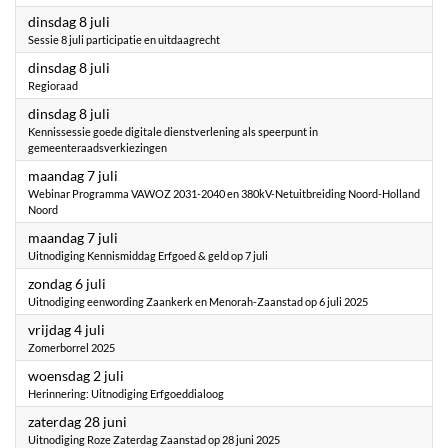
2025
dinsdag 8 juli
Sessie 8 juli participatie en uitdaagrecht
2025
dinsdag 8 juli
Regioraad
2025
dinsdag 8 juli
Kennissessie goede digitale dienstverlening als speerpunt in
gemeenteraadsverkiezingen
2025
maandag 7 juli
Webinar Programma VAWOZ 2031-2040 en 380kV-Netuitbreiding Noord-Holland
Noord
2025
maandag 7 juli
Uitnodiging Kennismiddag Erfgoed & geld op 7 juli
2025
zondag 6 juli
Uitnodiging eenwording Zaankerk en Menorah-Zaanstad op 6 juli 2025
2025
vrijdag 4 juli
Zomerborrel 2025
2025
woensdag 2 juli
Herinnering: Uitnodiging Erfgoeddialoog
2025
zaterdag 28 juni
Uitnodiging Roze Zaterdag Zaanstad op 28 juni 2025