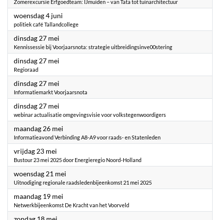
Zomerexcursie Erfgoedteam: IJmuiden – van Tata tot tuinarchitectuur
2025
woensdag 4 juni
politiek café Tallandcollege
2025
dinsdag 27 mei
Kennissessie bij Voorjaarsnota: strategie uitbreidingsinve00stering
2025
dinsdag 27 mei
Regioraad
2025
dinsdag 27 mei
Informatiemarkt Voorjaarsnota
2025
dinsdag 27 mei
webinar actualisatie omgevingsvisie voor volkstegenwoordigers
2025
maandag 26 mei
Informatieavond Verbinding A8-A9 voor raads- en Statenleden
2025
vrijdag 23 mei
Bustour 23 mei 2025 door Energieregio Noord-Holland
2025
woensdag 21 mei
Uitnodiging regionale raadsledenbijeenkomst 21 mei 2025
2025
maandag 19 mei
Netwerkbijeenkomst De Kracht van het Voorveld
2025
zondag 18 mei