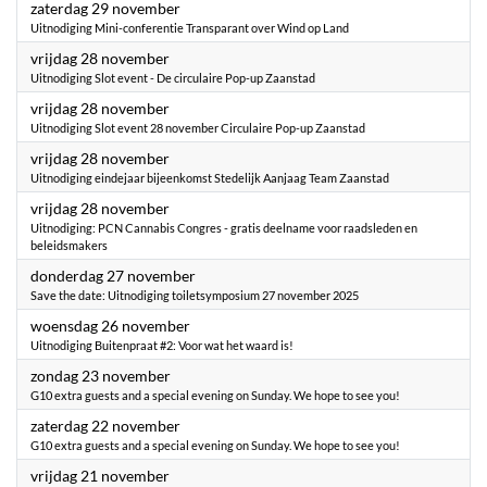
2025
zaterdag 29 november
Uitnodiging Mini-conferentie Transparant over Wind op Land
2025
vrijdag 28 november
Uitnodiging Slot event - De circulaire Pop-up Zaanstad
2025
vrijdag 28 november
Uitnodiging Slot event 28 november Circulaire Pop-up Zaanstad
2025
vrijdag 28 november
Uitnodiging eindejaar bijeenkomst Stedelijk Aanjaag Team Zaanstad
2025
vrijdag 28 november
Uitnodiging: PCN Cannabis Congres - gratis deelname voor raadsleden en
beleidsmakers
2025
donderdag 27 november
Save the date: Uitnodiging toiletsymposium 27 november 2025
2025
woensdag 26 november
Uitnodiging Buitenpraat #2: Voor wat het waard is!
2025
zondag 23 november
G10 extra guests and a special evening on Sunday. We hope to see you!
2025
zaterdag 22 november
G10 extra guests and a special evening on Sunday. We hope to see you!
2025
vrijdag 21 november