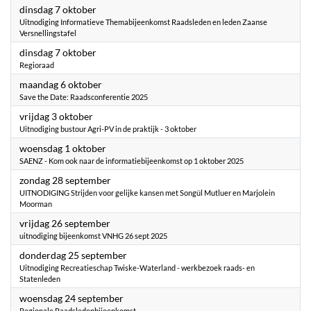
2025
dinsdag 7 oktober
Uitnodiging Informatieve Themabijeenkomst Raadsleden en leden Zaanse
Versnellingstafel
2025
dinsdag 7 oktober
Regioraad
2025
maandag 6 oktober
Save the Date: Raadsconferentie 2025
2025
vrijdag 3 oktober
Uitnodiging bustour Agri-PV in de praktijk - 3 oktober
2025
woensdag 1 oktober
SAENZ - Kom ook naar de informatiebijeenkomst op 1 oktober 2025
2025
zondag 28 september
UITNODIGING Strijden voor gelijke kansen met Songül Mutluer en Marjolein
Moorman
2025
vrijdag 26 september
uitnodiging bijeenkomst VNHG 26 sept 2025
2025
donderdag 25 september
Uitnodiging Recreatieschap Twiske-Waterland - werkbezoek raads- en
Statenleden
2025
woensdag 24 september
Regionale Raadsledenbijeenkomst