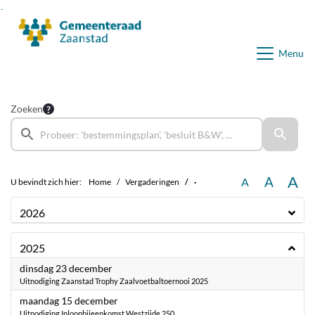
Ga naar de inhoud van deze pagina
Ga naar het zoeken
Ga naar het menu
Menu
Zoeken
A
A
A
U bevindt zich hier:
Home
Vergaderingen
·
2026
2025
2025
dinsdag 23 december
Uitnodiging Zaanstad Trophy Zaalvoetbaltoernooi 2025
2025
maandag 15 december
Uitnodiging Inloopbijeenkomst Westzijde 250