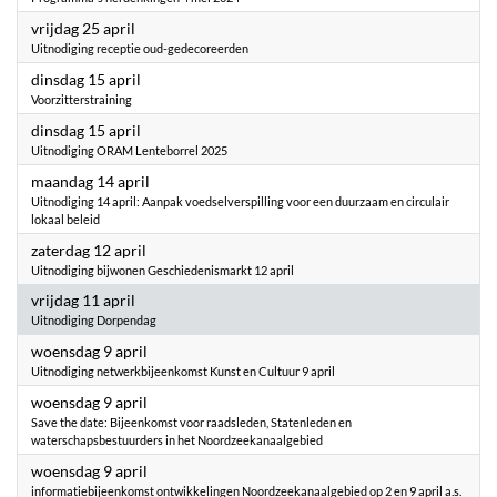
2025
vrijdag 25 april
Uitnodiging receptie oud-gedecoreerden
2025
dinsdag 15 april
Voorzitterstraining
2025
dinsdag 15 april
Uitnodiging ORAM Lenteborrel 2025
2025
maandag 14 april
Uitnodiging 14 april: Aanpak voedselverspilling voor een duurzaam en circulair
lokaal beleid
2025
zaterdag 12 april
Uitnodiging bijwonen Geschiedenismarkt 12 april
2025
vrijdag 11 april
Uitnodiging Dorpendag
2025
woensdag 9 april
Uitnodiging netwerkbijeenkomst Kunst en Cultuur 9 april
2025
woensdag 9 april
Save the date: Bijeenkomst voor raadsleden, Statenleden en
waterschapsbestuurders in het Noordzeekanaalgebied
2025
woensdag 9 april
informatiebijeenkomst ontwikkelingen Noordzeekanaalgebied op 2 en 9 april a.s.