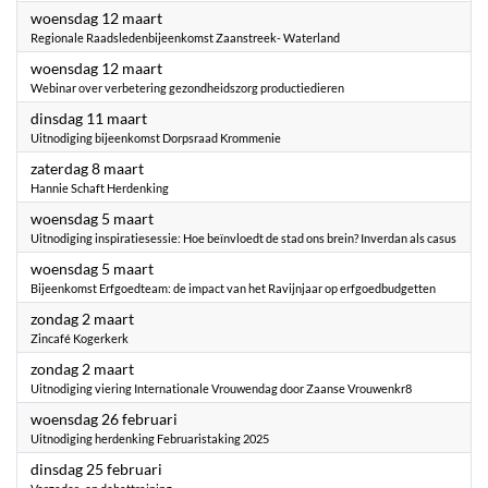
2025
woensdag 12 maart
Regionale Raadsledenbijeenkomst Zaanstreek- Waterland
2025
woensdag 12 maart
Webinar over verbetering gezondheidszorg productiedieren
2025
dinsdag 11 maart
Uitnodiging bijeenkomst Dorpsraad Krommenie
2025
zaterdag 8 maart
Hannie Schaft Herdenking
2025
woensdag 5 maart
Uitnodiging inspiratiesessie: Hoe beïnvloedt de stad ons brein? Inverdan als casus
2025
woensdag 5 maart
Bijeenkomst Erfgoedteam: de impact van het Ravijnjaar op erfgoedbudgetten
2025
zondag 2 maart
Zincafé Kogerkerk
2025
zondag 2 maart
Uitnodiging viering Internationale Vrouwendag door Zaanse Vrouwenkr8
2025
woensdag 26 februari
Uitnodiging herdenking Februaristaking 2025
2025
dinsdag 25 februari