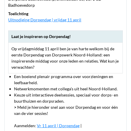
Badhoevedorp
Toelichting
Uitnodiging Dorpendag | vrijdag 11 april
Laat je inspireren op Dorpendag!
Op vrijdagmiddag 11 april ben je van harte welkom bij de
eerste Dorpendag van Dorpswerk Noord-Holland: een
inspirerende middag voor onze leden en relaties. Wat kun je
verwachten?
Een boeiend plenair programma over voorzieningen en
leefbaarheid.
Netwerkmomenten met collega’s uit heel Noord-Holland.
Keuze uit interactieve deelsessies, speciaal voor dorps- en
buurthuizen en dorpsraden.
>
Meld je hieronder snel aan voor Dorpendag en voor één
van de vier sessies!
Aanmelden:
Vr 11 april | Dorpendag
|