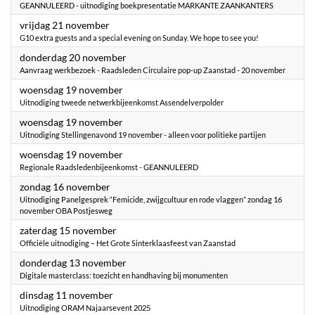
GEANNULEERD - uitnodiging boekpresentatie MARKANTE ZAANKANTERS
2025
vrijdag 21 november
G10 extra guests and a special evening on Sunday. We hope to see you!
2025
donderdag 20 november
Aanvraag werkbezoek - Raadsleden Circulaire pop-up Zaanstad - 20 november
2025
woensdag 19 november
Uitnodiging tweede netwerkbijeenkomst Assendelverpolder
2025
woensdag 19 november
Uitnodiging Stellingenavond 19 november - alleen voor politieke partijen
2025
woensdag 19 november
Regionale Raadsledenbijeenkomst - GEANNULEERD
2025
zondag 16 november
Uitnodiging ​Panelgesprek “Femicide, zwijgcultuur en rode vlaggen” zondag 16
november OBA Postjesweg
2025
zaterdag 15 november
Officiële uitnodiging – Het Grote Sinterklaasfeest van Zaanstad
2025
donderdag 13 november
Digitale masterclass: toezicht en handhaving bij monumenten
2025
dinsdag 11 november
Uitnodiging ORAM Najaarsevent 2025