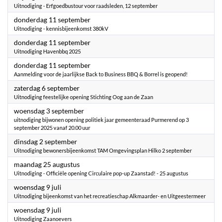
Uitnodiging - Erfgoedbustour voor raadsleden, 12 september
2025
donderdag 11 september
Uitnodiging - kennisbijeenkomst 380kV
2025
donderdag 11 september
Uitnodiging Havenbbq 2025
2025
donderdag 11 september
Aanmelding voor de jaarlijkse Back to Business BBQ & Borrel is geopend!
2025
zaterdag 6 september
Uitnodiging feestelijke opening Stichting Oog aan de Zaan
2025
woensdag 3 september
uitnodiging bijwonen opening politiek jaar gemeenteraad Purmerend op 3
september 2025 vanaf 20.00 uur
2025
dinsdag 2 september
Uitnodiging bewonersbijeenkomst TAM Omgevingsplan Hilko 2 september
2025
maandag 25 augustus
Uitnodiging - Officiële opening Circulaire pop-up Zaanstad! - 25 augustus
2025
woensdag 9 juli
Uitnodiging bijeenkomst van het recreatieschap Alkmaarder- en Uitgeestermeer
2025
woensdag 9 juli
Uitnodiging Zaanoevers