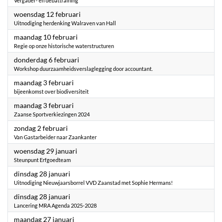
Vergader- en debattraining
2025
woensdag 12 februari
Uitnodiging herdenking Walraven van Hall
2025
maandag 10 februari
Regie op onze historische waterstructuren
2025
donderdag 6 februari
Workshop duurzaamheidsverslaglegging door accountant.
2025
maandag 3 februari
bijeenkomst over biodiversiteit
2025
maandag 3 februari
Zaanse Sportverkiezingen 2024
2025
zondag 2 februari
Van Gastarbeider naar Zaankanter
2025
woensdag 29 januari
Steunpunt Erfgoedteam
2025
dinsdag 28 januari
Uitnodiging Nieuwjaarsborrel VVD Zaanstad met Sophie Hermans!
2025
dinsdag 28 januari
Lancering MRA Agenda 2025-2028
2025
maandag 27 januari