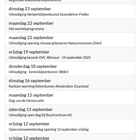
2025
dinsdag 23 september
Uitnodiging Netwerkbijeenkomst Assendelver Polder
2025
maandag 22 september
Het warmteprogramma
2025
maandag 22 september
Uitnodiging opening nieuwe gebouw en Natuurmuseum Zirkel
2025
vrijdag 19 september
Uitnodiging bezoek HVC Alkmaar - 19 september 2025
2025
donderdag 18 september
Uitnodiging - kennisbijeenkomst 380kV
2025
dinsdag 16 september
Kantoor warming Rekenkamer Amsterdam-Zaanstad
2025
maandag 15 september
Dag van de Democratie
2025
zaterdag 13 september
Uitnodiging open dag bij Buurtcentrum A3
2025
vrijdag 12 september
Open monumentendag opening 12 september vrijdag
2025
vrijdag 12 september