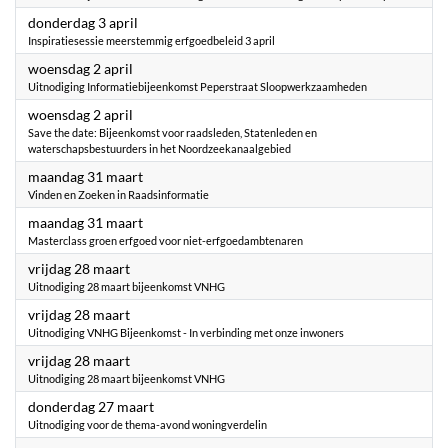
2025
donderdag 3 april
Inspiratiesessie meerstemmig erfgoedbeleid 3 april
2025
woensdag 2 april
Uitnodiging Informatiebijeenkomst Peperstraat Sloopwerkzaamheden
2025
woensdag 2 april
Save the date: Bijeenkomst voor raadsleden, Statenleden en
waterschapsbestuurders in het Noordzeekanaalgebied
2025
maandag 31 maart
Vinden en Zoeken in Raadsinformatie
2025
maandag 31 maart
Masterclass groen erfgoed voor niet-erfgoedambtenaren
2025
vrijdag 28 maart
Uitnodiging 28 maart bijeenkomst VNHG
2025
vrijdag 28 maart
Uitnodiging VNHG Bijeenkomst - In verbinding met onze inwoners
2025
vrijdag 28 maart
Uitnodiging 28 maart bijeenkomst VNHG
2025
donderdag 27 maart
Uitnodiging voor de thema-avond woningverdelin