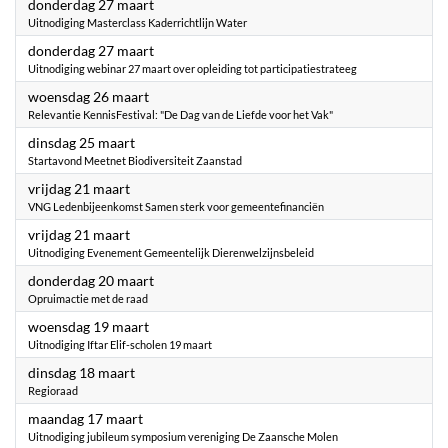
2025
donderdag 27 maart
Uitnodiging Masterclass Kaderrichtlijn Water
2025
donderdag 27 maart
Uitnodiging webinar 27 maart over opleiding tot participatiestrateeg
2025
woensdag 26 maart
Relevantie KennisFestival: "De Dag van de Liefde voor het Vak"
2025
dinsdag 25 maart
Startavond Meetnet Biodiversiteit Zaanstad
2025
vrijdag 21 maart
VNG Ledenbijeenkomst Samen sterk voor gemeentefinanciën
2025
vrijdag 21 maart
Uitnodiging Evenement Gemeentelijk Dierenwelzijnsbeleid
2025
donderdag 20 maart
Opruimactie met de raad
2025
woensdag 19 maart
Uitnodiging Iftar Elif-scholen 19 maart
2025
dinsdag 18 maart
Regioraad
2025
maandag 17 maart
Uitnodiging jubileum symposium vereniging De Zaansche Molen