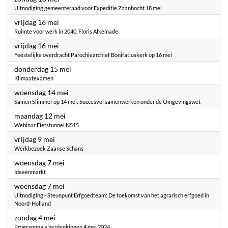
Uitnodiging gemeenteraad voor Expeditie Zaanbocht 18 mei
2025
vrijdag 16 mei
Ruimte voor werk in 2040, Floris Alkemade
2025
vrijdag 16 mei
Feestelijke overdracht Parochiearchief Bonifatiuskerk op 16 mei
2025
donderdag 15 mei
Klimaatexamen
2025
woensdag 14 mei
Samen Slimmer op 14 mei: Succesvol samenwerken onder de Omgevingswet
2025
maandag 12 mei
Webinar Fietstunnel N515
2025
vrijdag 9 mei
Werkbezoek Zaanse Schans
2025
woensdag 7 mei
Ideeënmarkt
2025
woensdag 7 mei
Uitnodiging - Steunpunt Erfgoedteam: De toekomst van het agrarisch erfgoed in
Noord-Holland
2025
zondag 4 mei
Programma's herdenkingen 4 mei 2024