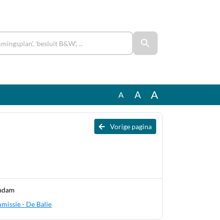
A
A
A
Vorige pagina
andam
mmissie - De Balie