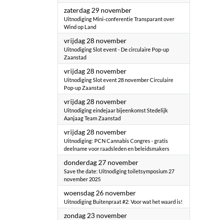
2025
zaterdag 29 november
Uitnodiging Mini-conferentie Transparant over
Wind op Land
2025
vrijdag 28 november
Uitnodiging Slot event - De circulaire Pop-up
Zaanstad
2025
vrijdag 28 november
Uitnodiging Slot event 28 november Circulaire
Pop-up Zaanstad
2025
vrijdag 28 november
Uitnodiging eindejaar bijeenkomst Stedelijk
Aanjaag Team Zaanstad
2025
vrijdag 28 november
Uitnodiging: PCN Cannabis Congres - gratis
deelname voor raadsleden en beleidsmakers
2025
donderdag 27 november
Save the date: Uitnodiging toiletsymposium 27
november 2025
2025
woensdag 26 november
Uitnodiging Buitenpraat #2: Voor wat het waard is!
2025
zondag 23 november