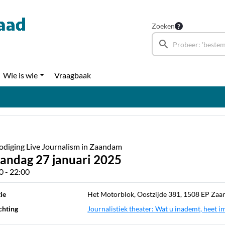
Zoeken
Wie is wie
Vraagbaak
odiging Live Journalism in Zaandam
andag 27 januari 2025
0 - 22:00
ie
Het Motorblok, Oostzijde 381, 1508 EP Za
chting
Journalistiek theater: Wat u inademt, heet i