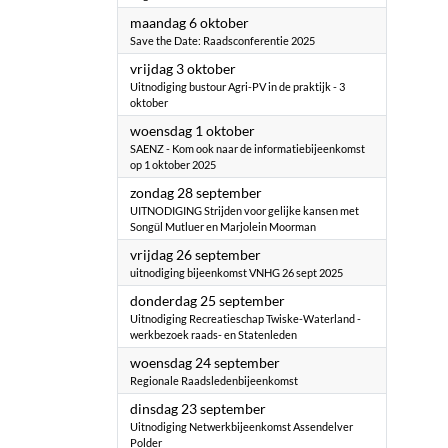
2025
maandag 6 oktober
Save the Date: Raadsconferentie 2025
2025
vrijdag 3 oktober
Uitnodiging bustour Agri-PV in de praktijk - 3
oktober
2025
woensdag 1 oktober
SAENZ - Kom ook naar de informatiebijeenkomst
op 1 oktober 2025
2025
zondag 28 september
UITNODIGING Strijden voor gelijke kansen met
Songül Mutluer en Marjolein Moorman
2025
vrijdag 26 september
uitnodiging bijeenkomst VNHG 26 sept 2025
2025
donderdag 25 september
Uitnodiging Recreatieschap Twiske-Waterland -
werkbezoek raads- en Statenleden
2025
woensdag 24 september
Regionale Raadsledenbijeenkomst
2025
dinsdag 23 september
Uitnodiging Netwerkbijeenkomst Assendelver
Polder