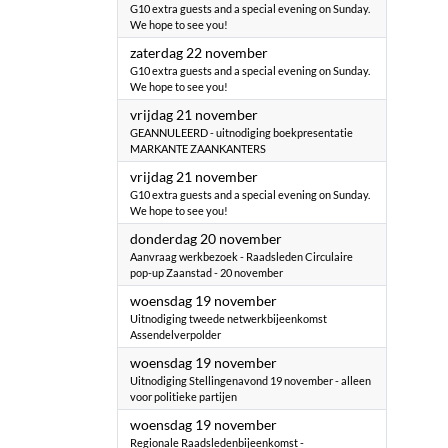
G10 extra guests and a special evening on Sunday.
We hope to see you!
2025
zaterdag 22 november
G10 extra guests and a special evening on Sunday.
We hope to see you!
2025
vrijdag 21 november
GEANNULEERD - uitnodiging boekpresentatie
MARKANTE ZAANKANTERS
2025
vrijdag 21 november
G10 extra guests and a special evening on Sunday.
We hope to see you!
2025
donderdag 20 november
Aanvraag werkbezoek - Raadsleden Circulaire
pop-up Zaanstad - 20 november
2025
woensdag 19 november
Uitnodiging tweede netwerkbijeenkomst
Assendelverpolder
2025
woensdag 19 november
Uitnodiging Stellingenavond 19 november - alleen
voor politieke partijen
2025
woensdag 19 november
Regionale Raadsledenbijeenkomst -