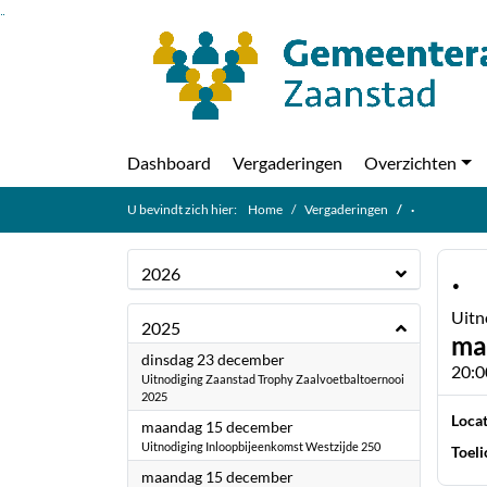
Ga naar de inhoud van deze pagina
Ga naar het zoeken
Ga naar het menu
Dashboard
Vergaderingen
Overzichten
U bevindt zich hier:
Home
Vergaderingen
·
·
2026
Uitn
2025
ma
2025
dinsdag 23 december
20:0
Uitnodiging Zaanstad Trophy Zaalvoetbaltoernooi
2025
Locat
2025
maandag 15 december
Uitnodiging Inloopbijeenkomst Westzijde 250
Toeli
2025
maandag 15 december