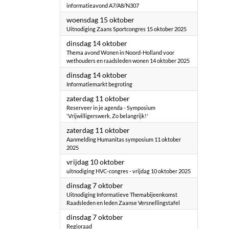
informatieavond A7/A8/N307
2025
woensdag 15 oktober
Uitnodiging Zaans Sportcongres 15 oktober 2025
2025
dinsdag 14 oktober
Thema avond Wonen in Noord-Holland voor
wethouders en raadsleden wonen 14 oktober 2025
2025
dinsdag 14 oktober
Informatiemarkt begroting
2025
zaterdag 11 oktober
Reserveer in je agenda - Symposium
'Vrijwilligerswerk, Zo belangrijk!'
2025
zaterdag 11 oktober
Aanmelding Humanitas symposium 11 oktober
2025
2025
vrijdag 10 oktober
uitnodiging HVC-congres - vrijdag 10 oktober 2025
2025
dinsdag 7 oktober
Uitnodiging Informatieve Themabijeenkomst
Raadsleden en leden Zaanse Versnellingstafel
2025
dinsdag 7 oktober
Regioraad