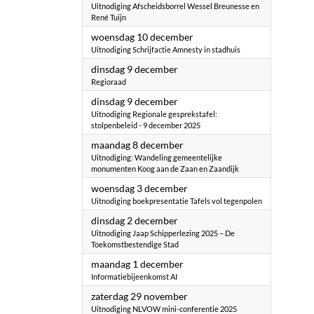
Uitnodiging Afscheidsborrel Wessel Breunesse en
René Tuijn
2025
woensdag 10 december
Uitnodiging Schrijfactie Amnesty in stadhuis
2025
dinsdag 9 december
Regioraad
2025
dinsdag 9 december
Uitnodiging Regionale gesprekstafel:
stolpenbeleid - 9 december 2025
2025
maandag 8 december
Uitnodiging: Wandeling gemeentelijke
monumenten Koog aan de Zaan en Zaandijk
2025
woensdag 3 december
Uitnodiging boekpresentatie Tafels vol tegenpolen
2025
dinsdag 2 december
Uitnodiging Jaap Schipperlezing 2025 – De
Toekomstbestendige Stad
2025
maandag 1 december
Informatiebijeenkomst AI
2025
zaterdag 29 november
Uitnodiging NLVOW mini-conferentie 2025