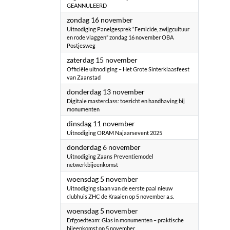
GEANNULEERD
2025
zondag 16 november
Uitnodiging ​Panelgesprek “Femicide, zwijgcultuur
en rode vlaggen” zondag 16 november OBA
Postjesweg
2025
zaterdag 15 november
Officiële uitnodiging – Het Grote Sinterklaasfeest
van Zaanstad
2025
donderdag 13 november
Digitale masterclass: toezicht en handhaving bij
monumenten
2025
dinsdag 11 november
Uitnodiging ORAM Najaarsevent 2025
2025
donderdag 6 november
Uitnodiging Zaans Preventiemodel
netwerkbijeenkomst
2025
woensdag 5 november
Uitnodiging slaan van de eerste paal nieuw
clubhuis ZHC de Kraaien op 5 november a.s.
2025
woensdag 5 november
Erfgoedteam: Glas in monumenten – praktische
bijeenkomst op 5 november