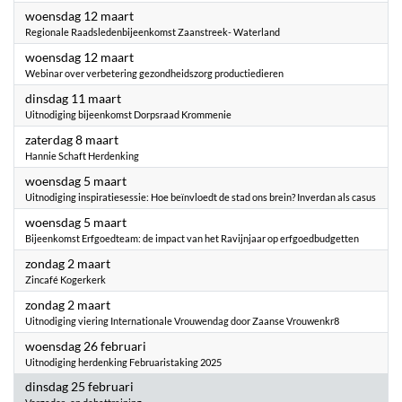
2025
woensdag 12 maart
Regionale Raadsledenbijeenkomst Zaanstreek- Waterland
2025
woensdag 12 maart
Webinar over verbetering gezondheidszorg productiedieren
2025
dinsdag 11 maart
Uitnodiging bijeenkomst Dorpsraad Krommenie
2025
zaterdag 8 maart
Hannie Schaft Herdenking
2025
woensdag 5 maart
Uitnodiging inspiratiesessie: Hoe beïnvloedt de stad ons brein? Inverdan als casus
2025
woensdag 5 maart
Bijeenkomst Erfgoedteam: de impact van het Ravijnjaar op erfgoedbudgetten
2025
zondag 2 maart
Zincafé Kogerkerk
2025
zondag 2 maart
Uitnodiging viering Internationale Vrouwendag door Zaanse Vrouwenkr8
2025
woensdag 26 februari
Uitnodiging herdenking Februaristaking 2025
2025
dinsdag 25 februari