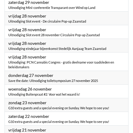
2025
zaterdag 29 november
Uitnodiging Mini-conferentie Transparant over Wind op Land
2025
vrijdag 28 november
Uitnodiging Slot event - De circulaire Pop-up Zaanstad
2025
vrijdag 28 november
Uitnodiging Slot event 28 november Circulaire Pop-up Zaanstad
2025
vrijdag 28 november
Uitnodiging eindejaar bijeenkomst Stedelijk Aanjaag Team Zaanstad
2025
vrijdag 28 november
Uitnodiging: PCN Cannabis Congres - gratis deelname voor raadsleden en
beleidsmakers
2025
donderdag 27 november
Save the date: Uitnodiging toiletsymposium 27 november 2025
2025
woensdag 26 november
Uitnodiging Buitenpraat #2: Voor wat het waard is!
2025
zondag 23 november
G10 extra guests and a special evening on Sunday. We hope to see you!
2025
zaterdag 22 november
G10 extra guests and a special evening on Sunday. We hope to see you!
2025
vrijdag 21 november