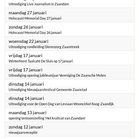
Uitnodiging Live Journalism in Zaandam
2025
maandag 27 januari
Holocaust Memorial Day 27 januari
2025
zondag 26 januari
Holocaust Memorial Day 26 januari
2025
woensdag 22 januari
Uitnodiging rondleiding Dierenzorg Zaanstreek
2025
vrijdag 17 januari
Winterfeest Taalcafé De Sluis op 17 januari
2025
vrijdag 17 januari
Uitnodiging opening jubileumjaar Vereniging De Zaansche Molen
2025
dinsdag 14 januari
Uitnodiging Nieuwjaarsfestival Gemeente Zaanstad
2025
dinsdag 14 januari
Uitnodiging voor de Open Dag van Leviaan Wooncirkel Koog-Zaandijk
2025
maandag 13 januari
opening tentoonstelling ‘Het kruitvat van Zaandam’
2025
zondag 12 januari
nieuwjaarsreceptie