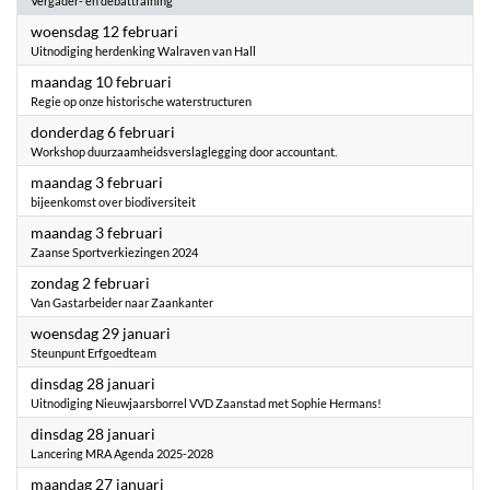
Vergader- en debattraining
2025
woensdag 12 februari
Uitnodiging herdenking Walraven van Hall
2025
maandag 10 februari
Regie op onze historische waterstructuren
2025
donderdag 6 februari
Workshop duurzaamheidsverslaglegging door accountant.
2025
maandag 3 februari
bijeenkomst over biodiversiteit
2025
maandag 3 februari
Zaanse Sportverkiezingen 2024
2025
zondag 2 februari
Van Gastarbeider naar Zaankanter
2025
woensdag 29 januari
Steunpunt Erfgoedteam
2025
dinsdag 28 januari
Uitnodiging Nieuwjaarsborrel VVD Zaanstad met Sophie Hermans!
2025
dinsdag 28 januari
Lancering MRA Agenda 2025-2028
2025
maandag 27 januari