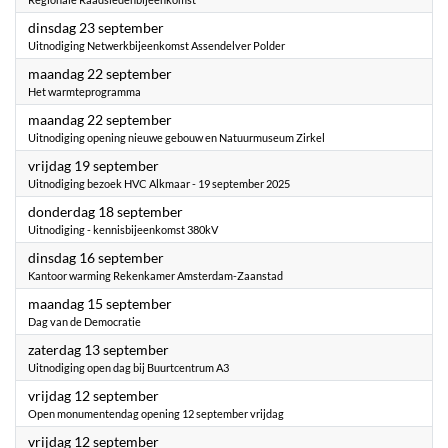
2025
dinsdag 23 september
Uitnodiging Netwerkbijeenkomst Assendelver Polder
2025
maandag 22 september
Het warmteprogramma
2025
maandag 22 september
Uitnodiging opening nieuwe gebouw en Natuurmuseum Zirkel
2025
vrijdag 19 september
Uitnodiging bezoek HVC Alkmaar - 19 september 2025
2025
donderdag 18 september
Uitnodiging - kennisbijeenkomst 380kV
2025
dinsdag 16 september
Kantoor warming Rekenkamer Amsterdam-Zaanstad
2025
maandag 15 september
Dag van de Democratie
2025
zaterdag 13 september
Uitnodiging open dag bij Buurtcentrum A3
2025
vrijdag 12 september
Open monumentendag opening 12 september vrijdag
2025
vrijdag 12 september