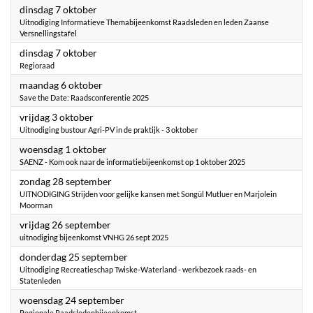
2025
dinsdag 7 oktober
Uitnodiging Informatieve Themabijeenkomst Raadsleden en leden Zaanse
Versnellingstafel
2025
dinsdag 7 oktober
Regioraad
2025
maandag 6 oktober
Save the Date: Raadsconferentie 2025
2025
vrijdag 3 oktober
Uitnodiging bustour Agri-PV in de praktijk - 3 oktober
2025
woensdag 1 oktober
SAENZ - Kom ook naar de informatiebijeenkomst op 1 oktober 2025
2025
zondag 28 september
UITNODIGING Strijden voor gelijke kansen met Songül Mutluer en Marjolein
Moorman
2025
vrijdag 26 september
uitnodiging bijeenkomst VNHG 26 sept 2025
2025
donderdag 25 september
Uitnodiging Recreatieschap Twiske-Waterland - werkbezoek raads- en
Statenleden
2025
woensdag 24 september
Regionale Raadsledenbijeenkomst