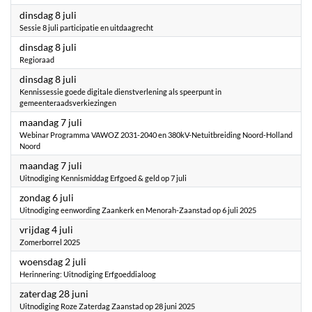
2025
dinsdag 8 juli
Sessie 8 juli participatie en uitdaagrecht
2025
dinsdag 8 juli
Regioraad
2025
dinsdag 8 juli
Kennissessie goede digitale dienstverlening als speerpunt in
gemeenteraadsverkiezingen
2025
maandag 7 juli
Webinar Programma VAWOZ 2031-2040 en 380kV-Netuitbreiding Noord-Holland
Noord
2025
maandag 7 juli
Uitnodiging Kennismiddag Erfgoed & geld op 7 juli
2025
zondag 6 juli
Uitnodiging eenwording Zaankerk en Menorah-Zaanstad op 6 juli 2025
2025
vrijdag 4 juli
Zomerborrel 2025
2025
woensdag 2 juli
Herinnering: Uitnodiging Erfgoeddialoog
2025
zaterdag 28 juni
Uitnodiging Roze Zaterdag Zaanstad op 28 juni 2025