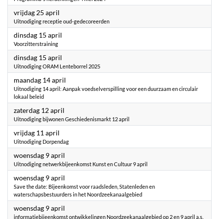
2025
vrijdag 25 april
Uitnodiging receptie oud-gedecoreerden
2025
dinsdag 15 april
Voorzitterstraining
2025
dinsdag 15 april
Uitnodiging ORAM Lenteborrel 2025
2025
maandag 14 april
Uitnodiging 14 april: Aanpak voedselverspilling voor een duurzaam en circulair
lokaal beleid
2025
zaterdag 12 april
Uitnodiging bijwonen Geschiedenismarkt 12 april
2025
vrijdag 11 april
Uitnodiging Dorpendag
2025
woensdag 9 april
Uitnodiging netwerkbijeenkomst Kunst en Cultuur 9 april
2025
woensdag 9 april
Save the date: Bijeenkomst voor raadsleden, Statenleden en
waterschapsbestuurders in het Noordzeekanaalgebied
2025
woensdag 9 april
informatiebijeenkomst ontwikkelingen Noordzeekanaalgebied op 2 en 9 april a.s.