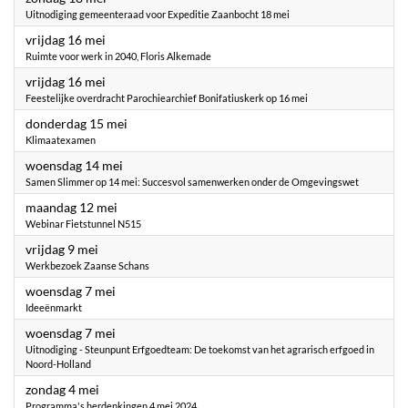
Uitnodiging gemeenteraad voor Expeditie Zaanbocht 18 mei
2025
vrijdag 16 mei
Ruimte voor werk in 2040, Floris Alkemade
2025
vrijdag 16 mei
Feestelijke overdracht Parochiearchief Bonifatiuskerk op 16 mei
2025
donderdag 15 mei
Klimaatexamen
2025
woensdag 14 mei
Samen Slimmer op 14 mei: Succesvol samenwerken onder de Omgevingswet
2025
maandag 12 mei
Webinar Fietstunnel N515
2025
vrijdag 9 mei
Werkbezoek Zaanse Schans
2025
woensdag 7 mei
Ideeënmarkt
2025
woensdag 7 mei
Uitnodiging - Steunpunt Erfgoedteam: De toekomst van het agrarisch erfgoed in
Noord-Holland
2025
zondag 4 mei
Programma's herdenkingen 4 mei 2024