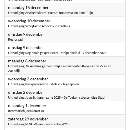
2025
maandag 15 december
Uitnodiging Afscheidsborrel Wessel Breunesse en René Tuijn
2025
woensdag 10 december
Uitnodiging Schrijfactie Amnesty in stadhuis
2025
dinsdag 9 december
Regioraad
2025
dinsdag 9 december
Uitnodiging Regionale gesprekstafel: stolpenbeleid - 9 december 2025
2025
maandag 8 december
Uitnodiging: Wandeling gemeentelijke monumenten Koog aan de Zaan en
Zaandijk
2025
woensdag 3 december
Uitnodiging boekpresentatie Tafels vol tegenpolen
2025
dinsdag 2 december
Uitnodiging Jaap Schipperlezing 2025 – De Toekomstbestendige Stad
2025
maandag 1 december
Informatiebijeenkomst AI
2025
zaterdag 29 november
Uitnodiging NLVOW mini-conferentie 2025