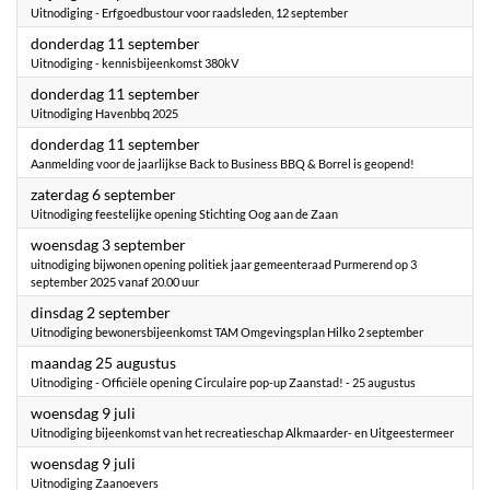
Uitnodiging - Erfgoedbustour voor raadsleden, 12 september
2025
donderdag 11 september
Uitnodiging - kennisbijeenkomst 380kV
2025
donderdag 11 september
Uitnodiging Havenbbq 2025
2025
donderdag 11 september
Aanmelding voor de jaarlijkse Back to Business BBQ & Borrel is geopend!
2025
zaterdag 6 september
Uitnodiging feestelijke opening Stichting Oog aan de Zaan
2025
woensdag 3 september
uitnodiging bijwonen opening politiek jaar gemeenteraad Purmerend op 3
september 2025 vanaf 20.00 uur
2025
dinsdag 2 september
Uitnodiging bewonersbijeenkomst TAM Omgevingsplan Hilko 2 september
2025
maandag 25 augustus
Uitnodiging - Officiële opening Circulaire pop-up Zaanstad! - 25 augustus
2025
woensdag 9 juli
Uitnodiging bijeenkomst van het recreatieschap Alkmaarder- en Uitgeestermeer
2025
woensdag 9 juli
Uitnodiging Zaanoevers