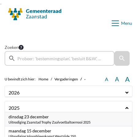
Ga naar de inhoud van deze pagina
Ga naar het zoeken
Ga naar het menu
Menu
Zoeken
A
A
A
U bevindt zich hier:
Home
Vergaderingen
·
2026
2025
2025
dinsdag 23 december
Uitnodiging Zaanstad Trophy Zaalvoetbaltoernooi 2025
2025
maandag 15 december
Uitnodiging Inloopbijeenkomst Westzijde 250