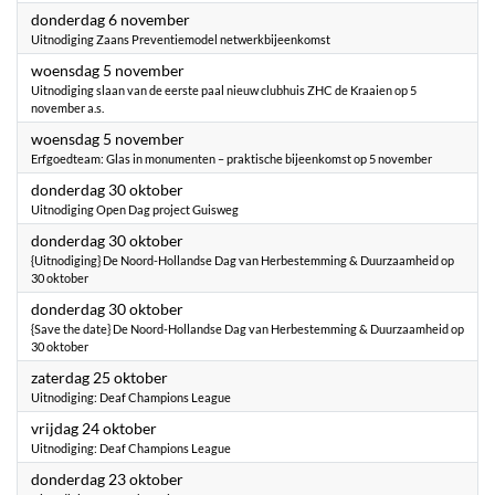
2025
donderdag 6 november
Uitnodiging Zaans Preventiemodel netwerkbijeenkomst
2025
woensdag 5 november
Uitnodiging slaan van de eerste paal nieuw clubhuis ZHC de Kraaien op 5
november a.s.
2025
woensdag 5 november
Erfgoedteam: Glas in monumenten – praktische bijeenkomst op 5 november
2025
donderdag 30 oktober
Uitnodiging Open Dag project Guisweg
2025
donderdag 30 oktober
{Uitnodiging} De Noord-Hollandse Dag van Herbestemming & Duurzaamheid op
30 oktober
2025
donderdag 30 oktober
{Save the date} De Noord-Hollandse Dag van Herbestemming & Duurzaamheid op
30 oktober
2025
zaterdag 25 oktober
Uitnodiging: Deaf Champions League
2025
vrijdag 24 oktober
Uitnodiging: Deaf Champions League
2025
donderdag 23 oktober