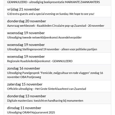
GEANNULEERD - uitnodiging boekpresentatie MARKANTE ZAANKANTERS
2025
vrijdag 21 november
G10 extra guests and a special evening on Sunday. We hope to see you!
2025
donderdag 20 november
Aanvraag werkbezoek - Raadsleden Circulaire pop-up Zaanstad - 20 november
2025
woensdag 19 november
Uitnodiging tweede netwerkbijeenkomst Assendelverpolder
2025
woensdag 19 november
Uitnodiging Stellingenavond 19 november - alleen voor politieke partijen
2025
woensdag 19 november
Regionale Raadsledenbijeenkomst - GEANNULEERD
2025
zondag 16 november
Uitnodiging ​Panelgesprek “Femicide, zwijgcultuur en rode vlaggen” zondag 16
november OBA Postjesweg
2025
zaterdag 15 november
Officiële uitnodiging – Het Grote Sinterklaasfeest van Zaanstad
2025
donderdag 13 november
Digitale masterclass: toezicht en handhaving bij monumenten
2025
dinsdag 11 november
Uitnodiging ORAM Najaarsevent 2025