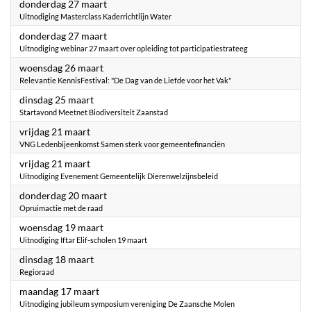
2025
donderdag 27 maart
Uitnodiging Masterclass Kaderrichtlijn Water
2025
donderdag 27 maart
Uitnodiging webinar 27 maart over opleiding tot participatiestrateeg
2025
woensdag 26 maart
Relevantie KennisFestival: "De Dag van de Liefde voor het Vak"
2025
dinsdag 25 maart
Startavond Meetnet Biodiversiteit Zaanstad
2025
vrijdag 21 maart
VNG Ledenbijeenkomst Samen sterk voor gemeentefinanciën
2025
vrijdag 21 maart
Uitnodiging Evenement Gemeentelijk Dierenwelzijnsbeleid
2025
donderdag 20 maart
Opruimactie met de raad
2025
woensdag 19 maart
Uitnodiging Iftar Elif-scholen 19 maart
2025
dinsdag 18 maart
Regioraad
2025
maandag 17 maart
Uitnodiging jubileum symposium vereniging De Zaansche Molen