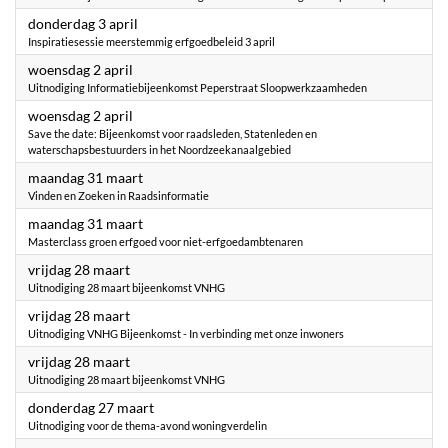
2025
donderdag 3 april
Inspiratiesessie meerstemmig erfgoedbeleid 3 april
2025
woensdag 2 april
Uitnodiging Informatiebijeenkomst Peperstraat Sloopwerkzaamheden
2025
woensdag 2 april
Save the date: Bijeenkomst voor raadsleden, Statenleden en
waterschapsbestuurders in het Noordzeekanaalgebied
2025
maandag 31 maart
Vinden en Zoeken in Raadsinformatie
2025
maandag 31 maart
Masterclass groen erfgoed voor niet-erfgoedambtenaren
2025
vrijdag 28 maart
Uitnodiging 28 maart bijeenkomst VNHG
2025
vrijdag 28 maart
Uitnodiging VNHG Bijeenkomst - In verbinding met onze inwoners
2025
vrijdag 28 maart
Uitnodiging 28 maart bijeenkomst VNHG
2025
donderdag 27 maart
Uitnodiging voor de thema-avond woningverdelin