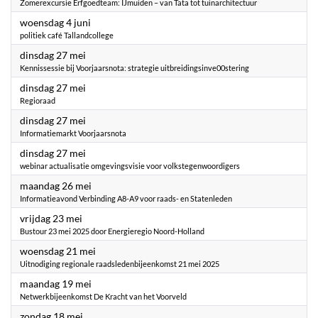
Zomerexcursie Erfgoedteam: IJmuiden – van Tata tot tuinarchitectuur
2025
woensdag 4 juni
politiek café Tallandcollege
2025
dinsdag 27 mei
Kennissessie bij Voorjaarsnota: strategie uitbreidingsinve00stering
2025
dinsdag 27 mei
Regioraad
2025
dinsdag 27 mei
Informatiemarkt Voorjaarsnota
2025
dinsdag 27 mei
webinar actualisatie omgevingsvisie voor volkstegenwoordigers
2025
maandag 26 mei
Informatieavond Verbinding A8-A9 voor raads- en Statenleden
2025
vrijdag 23 mei
Bustour 23 mei 2025 door Energieregio Noord-Holland
2025
woensdag 21 mei
Uitnodiging regionale raadsledenbijeenkomst 21 mei 2025
2025
maandag 19 mei
Netwerkbijeenkomst De Kracht van het Voorveld
2025
zondag 18 mei