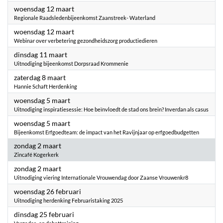
2025
woensdag 12 maart
Regionale Raadsledenbijeenkomst Zaanstreek- Waterland
2025
woensdag 12 maart
Webinar over verbetering gezondheidszorg productiedieren
2025
dinsdag 11 maart
Uitnodiging bijeenkomst Dorpsraad Krommenie
2025
zaterdag 8 maart
Hannie Schaft Herdenking
2025
woensdag 5 maart
Uitnodiging inspiratiesessie: Hoe beïnvloedt de stad ons brein? Inverdan als casus
2025
woensdag 5 maart
Bijeenkomst Erfgoedteam: de impact van het Ravijnjaar op erfgoedbudgetten
2025
zondag 2 maart
Zincafé Kogerkerk
2025
zondag 2 maart
Uitnodiging viering Internationale Vrouwendag door Zaanse Vrouwenkr8
2025
woensdag 26 februari
Uitnodiging herdenking Februaristaking 2025
2025
dinsdag 25 februari