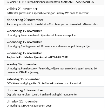
GEANNULEERD - uitnodiging boekpresentatie MARKANTE ZAANKANTERS
2025
vrijdag 21 november
G10 extra guests and a special evening on Sunday. We hope to see you!
2025
donderdag 20 november
Aanvraag werkbezoek - Raadsleden Circulaire pop-up Zaanstad - 20 november
2025
woensdag 19 november
Uitnodiging tweede netwerkbijeenkomst Assendelverpolder
2025
woensdag 19 november
Uitnodiging Stellingenavond 19 november - alleen voor politieke partijen
2025
woensdag 19 november
Regionale Raadsledenbijeenkomst - GEANNULEERD
2025
zondag 16 november
Uitnodiging ​Panelgesprek “Femicide, zwijgcultuur en rode vlaggen” zondag 16
november OBA Postjesweg
2025
zaterdag 15 november
Officiële uitnodiging – Het Grote Sinterklaasfeest van Zaanstad
2025
donderdag 13 november
Digitale masterclass: toezicht en handhaving bij monumenten
2025
dinsdag 11 november
Uitnodiging ORAM Najaarsevent 2025