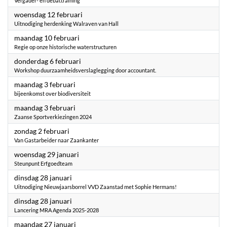
Vergader- en debattraining
2025
woensdag 12 februari
Uitnodiging herdenking Walraven van Hall
2025
maandag 10 februari
Regie op onze historische waterstructuren
2025
donderdag 6 februari
Workshop duurzaamheidsverslaglegging door accountant.
2025
maandag 3 februari
bijeenkomst over biodiversiteit
2025
maandag 3 februari
Zaanse Sportverkiezingen 2024
2025
zondag 2 februari
Van Gastarbeider naar Zaankanter
2025
woensdag 29 januari
Steunpunt Erfgoedteam
2025
dinsdag 28 januari
Uitnodiging Nieuwjaarsborrel VVD Zaanstad met Sophie Hermans!
2025
dinsdag 28 januari
Lancering MRA Agenda 2025-2028
2025
maandag 27 januari