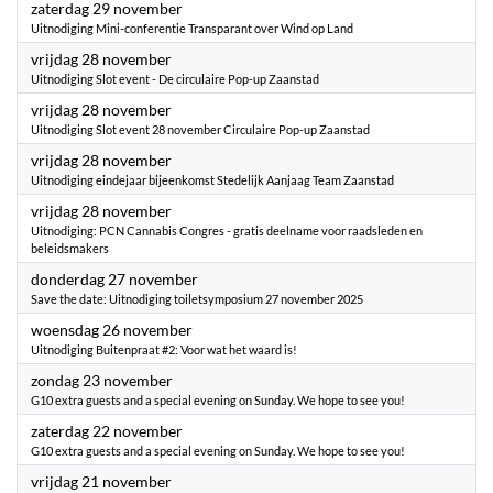
2025
zaterdag 29 november
Uitnodiging Mini-conferentie Transparant over Wind op Land
2025
vrijdag 28 november
Uitnodiging Slot event - De circulaire Pop-up Zaanstad
2025
vrijdag 28 november
Uitnodiging Slot event 28 november Circulaire Pop-up Zaanstad
2025
vrijdag 28 november
Uitnodiging eindejaar bijeenkomst Stedelijk Aanjaag Team Zaanstad
2025
vrijdag 28 november
Uitnodiging: PCN Cannabis Congres - gratis deelname voor raadsleden en
beleidsmakers
2025
donderdag 27 november
Save the date: Uitnodiging toiletsymposium 27 november 2025
2025
woensdag 26 november
Uitnodiging Buitenpraat #2: Voor wat het waard is!
2025
zondag 23 november
G10 extra guests and a special evening on Sunday. We hope to see you!
2025
zaterdag 22 november
G10 extra guests and a special evening on Sunday. We hope to see you!
2025
vrijdag 21 november