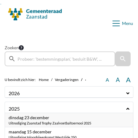
Ga naar de inhoud van deze pagina
Ga naar het zoeken
Ga naar het menu
Menu
Zoeken
A
A
A
U bevindt zich hier:
Home
Vergaderingen
·
2026
2025
2025
dinsdag 23 december
Uitnodiging Zaanstad Trophy Zaalvoetbaltoernooi 2025
2025
maandag 15 december
Uitnodiging Inloopbijeenkomst Westzijde 250