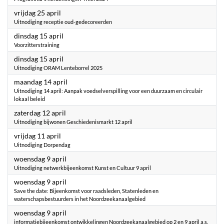
2025
vrijdag 25 april
Uitnodiging receptie oud-gedecoreerden
2025
dinsdag 15 april
Voorzitterstraining
2025
dinsdag 15 april
Uitnodiging ORAM Lenteborrel 2025
2025
maandag 14 april
Uitnodiging 14 april: Aanpak voedselverspilling voor een duurzaam en circulair
lokaal beleid
2025
zaterdag 12 april
Uitnodiging bijwonen Geschiedenismarkt 12 april
2025
vrijdag 11 april
Uitnodiging Dorpendag
2025
woensdag 9 april
Uitnodiging netwerkbijeenkomst Kunst en Cultuur 9 april
2025
woensdag 9 april
Save the date: Bijeenkomst voor raadsleden, Statenleden en
waterschapsbestuurders in het Noordzeekanaalgebied
2025
woensdag 9 april
informatiebijeenkomst ontwikkelingen Noordzeekanaalgebied op 2 en 9 april a.s.