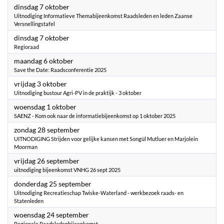
2025
dinsdag 7 oktober
Uitnodiging Informatieve Themabijeenkomst Raadsleden en leden Zaanse
Versnellingstafel
2025
dinsdag 7 oktober
Regioraad
2025
maandag 6 oktober
Save the Date: Raadsconferentie 2025
2025
vrijdag 3 oktober
Uitnodiging bustour Agri-PV in de praktijk - 3 oktober
2025
woensdag 1 oktober
SAENZ - Kom ook naar de informatiebijeenkomst op 1 oktober 2025
2025
zondag 28 september
UITNODIGING Strijden voor gelijke kansen met Songül Mutluer en Marjolein
Moorman
2025
vrijdag 26 september
uitnodiging bijeenkomst VNHG 26 sept 2025
2025
donderdag 25 september
Uitnodiging Recreatieschap Twiske-Waterland - werkbezoek raads- en
Statenleden
2025
woensdag 24 september
Regionale Raadsledenbijeenkomst