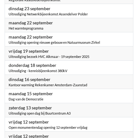
2025
dinsdag 23 september
Uitnodiging Netwerkbijeenkomst Assendelver Polder
2025
maandag 22 september
Het warmteprogramma
2025
maandag 22 september
Uitnodiging opening nieuwe gebouw en Natuurmuseum Zirkel
2025
vrijdag 19 september
Uitnodiging bezoek HVC Alkmaar - 19 september 2025
2025
donderdag 18 september
Uitnodiging - kennisbijeenkomst 380kV
2025
dinsdag 16 september
Kantoor warming Rekenkamer Amsterdam-Zaanstad
2025
maandag 15 september
Dag van de Democratie
2025
zaterdag 13 september
Uitnodiging open dag bij Buurtcentrum A3
2025
vrijdag 12 september
Open monumentendag opening 12 september vrijdag
2025
vrijdag 12 september