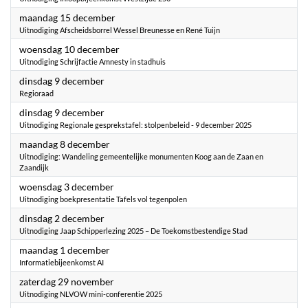
2025
maandag 15 december
Uitnodiging Afscheidsborrel Wessel Breunesse en René Tuijn
2025
woensdag 10 december
Uitnodiging Schrijfactie Amnesty in stadhuis
2025
dinsdag 9 december
Regioraad
2025
dinsdag 9 december
Uitnodiging Regionale gesprekstafel: stolpenbeleid - 9 december 2025
2025
maandag 8 december
Uitnodiging: Wandeling gemeentelijke monumenten Koog aan de Zaan en
Zaandijk
2025
woensdag 3 december
Uitnodiging boekpresentatie Tafels vol tegenpolen
2025
dinsdag 2 december
Uitnodiging Jaap Schipperlezing 2025 – De Toekomstbestendige Stad
2025
maandag 1 december
Informatiebijeenkomst AI
2025
zaterdag 29 november
Uitnodiging NLVOW mini-conferentie 2025