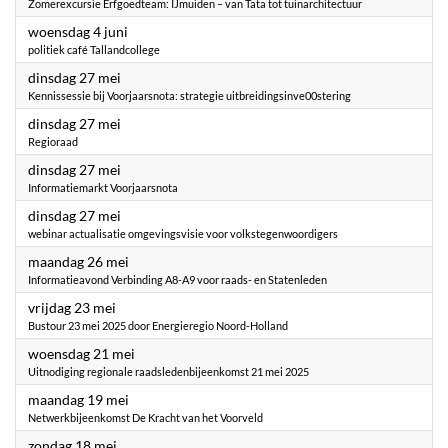
Zomerexcursie Erfgoedteam: IJmuiden – van Tata tot tuinarchitectuur
2025
woensdag 4 juni
politiek café Tallandcollege
2025
dinsdag 27 mei
Kennissessie bij Voorjaarsnota: strategie uitbreidingsinve00stering
2025
dinsdag 27 mei
Regioraad
2025
dinsdag 27 mei
Informatiemarkt Voorjaarsnota
2025
dinsdag 27 mei
webinar actualisatie omgevingsvisie voor volkstegenwoordigers
2025
maandag 26 mei
Informatieavond Verbinding A8-A9 voor raads- en Statenleden
2025
vrijdag 23 mei
Bustour 23 mei 2025 door Energieregio Noord-Holland
2025
woensdag 21 mei
Uitnodiging regionale raadsledenbijeenkomst 21 mei 2025
2025
maandag 19 mei
Netwerkbijeenkomst De Kracht van het Voorveld
2025
zondag 18 mei