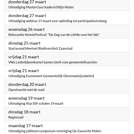
2025
donderdag 27 maart
Uitnodiging Masterclass Kaderrichtlijn Water
2025
donderdag 27 maart
Uitnodiging webinar 27 maart over opleiding tot participatiestrateeg
2025
woensdag 26 maart
Relevantie KennisFestival: "De Dag van de Liefde voor het Vak"
2025
dinsdag 25 maart
Startavond Meetnet Biodiversiteit Zaanstad
2025
vrijdag 21 maart
VNG Ledenbijeenkomst Samen sterk voor gemeentefinanciën
2025
vrijdag 21 maart
Uitnodiging Evenement Gemeentelijk Dierenwelzijnsbeleid
2025
donderdag 20 maart
Opruimactie met de raad
2025
woensdag 19 maart
Uitnodiging Iftar Elif-scholen 19 maart
2025
dinsdag 18 maart
Regioraad
2025
maandag 17 maart
Uitnodiging jubileum symposium vereniging De Zaansche Molen