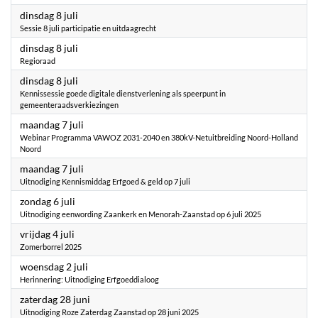
2025
dinsdag 8 juli
Sessie 8 juli participatie en uitdaagrecht
2025
dinsdag 8 juli
Regioraad
2025
dinsdag 8 juli
Kennissessie goede digitale dienstverlening als speerpunt in
gemeenteraadsverkiezingen
2025
maandag 7 juli
Webinar Programma VAWOZ 2031-2040 en 380kV-Netuitbreiding Noord-Holland
Noord
2025
maandag 7 juli
Uitnodiging Kennismiddag Erfgoed & geld op 7 juli
2025
zondag 6 juli
Uitnodiging eenwording Zaankerk en Menorah-Zaanstad op 6 juli 2025
2025
vrijdag 4 juli
Zomerborrel 2025
2025
woensdag 2 juli
Herinnering: Uitnodiging Erfgoeddialoog
2025
zaterdag 28 juni
Uitnodiging Roze Zaterdag Zaanstad op 28 juni 2025