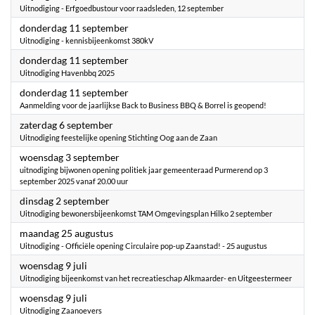
Uitnodiging - Erfgoedbustour voor raadsleden, 12 september
2025
donderdag 11 september
Uitnodiging - kennisbijeenkomst 380kV
2025
donderdag 11 september
Uitnodiging Havenbbq 2025
2025
donderdag 11 september
Aanmelding voor de jaarlijkse Back to Business BBQ & Borrel is geopend!
2025
zaterdag 6 september
Uitnodiging feestelijke opening Stichting Oog aan de Zaan
2025
woensdag 3 september
uitnodiging bijwonen opening politiek jaar gemeenteraad Purmerend op 3
september 2025 vanaf 20.00 uur
2025
dinsdag 2 september
Uitnodiging bewonersbijeenkomst TAM Omgevingsplan Hilko 2 september
2025
maandag 25 augustus
Uitnodiging - Officiële opening Circulaire pop-up Zaanstad! - 25 augustus
2025
woensdag 9 juli
Uitnodiging bijeenkomst van het recreatieschap Alkmaarder- en Uitgeestermeer
2025
woensdag 9 juli
Uitnodiging Zaanoevers