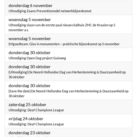
2025
donderdag 6 november
Uitnodiging Zaans Preventiemodel netwerkbijeenkomst
2025
woensdag 5 november
Uitnodiging slaan van de eerste paal nieuw clubhuis ZHC de Kraaien op 5
november a.s.
2025
woensdag 5 november
Erfgoedteam: Glas in monumenten – praktische bijeenkomst op 5 november
2025
donderdag 30 oktober
Uitnodiging Open Dag project Guisweg
2025
donderdag 30 oktober
{Uitnodiging} De Noord-Hollandse Dag van Herbestemming & Duurzaamheid op
30 oktober
2025
donderdag 30 oktober
{Save the date} De Noord-Hollandse Dag van Herbestemming & Duurzaamheid op
30 oktober
2025
zaterdag 25 oktober
Uitnodiging: Deaf Champions League
2025
vrijdag 24 oktober
Uitnodiging: Deaf Champions League
2025
donderdag 23 oktober