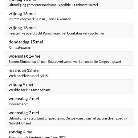
Uitnodiging gemeenteraad voor Expeditie Zaanbocht 18 mei
2025
vrijdag 16 mei
Ruimte voor werk in 2040, Floris Alkemade
2025
vrijdag 16 mei
Feestelijke overdracht Parochiearchief Bonifatiuskerk op 16 mei
2025
donderdag 15 mei
Klimaatexamen
2025
woensdag 14 mei
Samen Slimmer op 14 mei: Succesvol samenwerken onder de Omgevingswet
2025
maandag 12 mei
Webinar Fietstunnel N515
2025
vrijdag 9 mei
Werkbezoek Zaanse Schans
2025
woensdag 7 mei
Ideeënmarkt
2025
woensdag 7 mei
Uitnodiging - Steunpunt Erfgoedteam: De toekomst van het agrarisch erfgoed in
Noord-Holland
2025
zondag 4 mei
Programma's herdenkingen 4 mei 2024