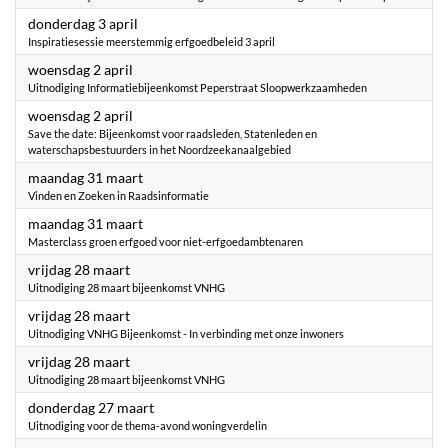
2025
donderdag 3 april
Inspiratiesessie meerstemmig erfgoedbeleid 3 april
2025
woensdag 2 april
Uitnodiging Informatiebijeenkomst Peperstraat Sloopwerkzaamheden
2025
woensdag 2 april
Save the date: Bijeenkomst voor raadsleden, Statenleden en
waterschapsbestuurders in het Noordzeekanaalgebied
2025
maandag 31 maart
Vinden en Zoeken in Raadsinformatie
2025
maandag 31 maart
Masterclass groen erfgoed voor niet-erfgoedambtenaren
2025
vrijdag 28 maart
Uitnodiging 28 maart bijeenkomst VNHG
2025
vrijdag 28 maart
Uitnodiging VNHG Bijeenkomst - In verbinding met onze inwoners
2025
vrijdag 28 maart
Uitnodiging 28 maart bijeenkomst VNHG
2025
donderdag 27 maart
Uitnodiging voor de thema-avond woningverdelin