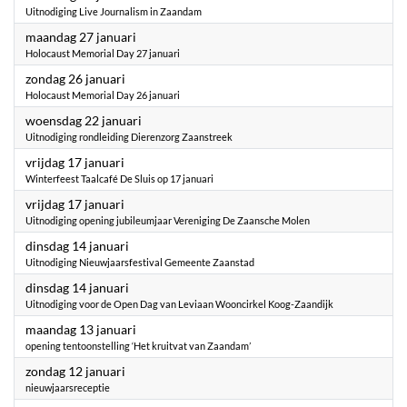
Uitnodiging Live Journalism in Zaandam
2025
maandag 27 januari
Holocaust Memorial Day 27 januari
2025
zondag 26 januari
Holocaust Memorial Day 26 januari
2025
woensdag 22 januari
Uitnodiging rondleiding Dierenzorg Zaanstreek
2025
vrijdag 17 januari
Winterfeest Taalcafé De Sluis op 17 januari
2025
vrijdag 17 januari
Uitnodiging opening jubileumjaar Vereniging De Zaansche Molen
2025
dinsdag 14 januari
Uitnodiging Nieuwjaarsfestival Gemeente Zaanstad
2025
dinsdag 14 januari
Uitnodiging voor de Open Dag van Leviaan Wooncirkel Koog-Zaandijk
2025
maandag 13 januari
opening tentoonstelling ‘Het kruitvat van Zaandam’
2025
zondag 12 januari
nieuwjaarsreceptie