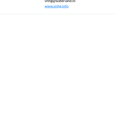
vnhg@waterland.nl
www.vnhg.info