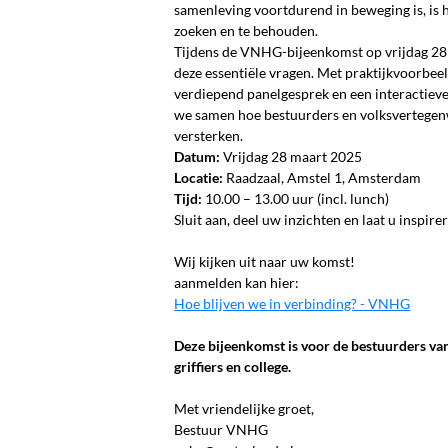
samenleving voortdurend in beweging is, is h
zoeken en te behouden.
Tijdens de VNHG-bijeenkomst op vrijdag 28
deze essentiële vragen. Met praktijkvoorbe
verdiepend panelgesprek en een interactieve
we samen hoe bestuurders en volksvertege
versterken.
Datum:
Vrijdag 28 maart 2025
Locatie:
Raadzaal, Amstel 1, Amsterdam
Tijd:
10.00 – 13.00 uur (incl. lunch)
Sluit aan, deel uw inzichten en laat u inspir
Wij kijken uit naar uw komst!
aanmelden kan hier:
Hoe blijven we in verbinding? - VNHG
Deze bijeenkomst is voor de bestuurders va
griffiers en college.
Met vriendelijke groet,
Bestuur VNHG