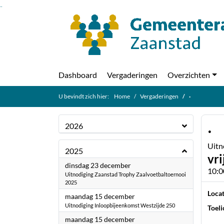
Ga naar de inhoud van deze pagina
Ga naar het zoeken
Ga naar het menu
Dashboard
Vergaderingen
Overzichten
U bevindt zich hier:
Home
Vergaderingen
·
·
2026
Uitn
2025
vr
2025
dinsdag 23 december
10:0
Uitnodiging Zaanstad Trophy Zaalvoetbaltoernooi
2025
Locat
2025
maandag 15 december
Uitnodiging Inloopbijeenkomst Westzijde 250
Toeli
2025
maandag 15 december