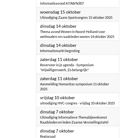
informatieavond A7/A8/N307
2025
woensdag 15 oktober
Uitnodiging Zaans Sportcongres 15 oktober 2025
2025
dinsdag 14 oktober
Thema avond Wonen in Noord-Holland voor
wethouders en raadsleden wonen 14 oktober 2025
2025
dinsdag 14 oktober
Informatiemarkt begroting
2025
zaterdag 11 oktober
Reserveer in je agenda - Symposium
'Vrijwilligerswerk, Zo belangrijk!'
2025
zaterdag 11 oktober
Aanmelding Humanitas symposium 11 oktober
2025
2025
vrijdag 10 oktober
uitnodiging HVC-congres - vrijdag 10 oktober 2025
2025
dinsdag 7 oktober
Uitnodiging Informatieve Themabijeenkomst
Raadsleden en leden Zaanse Versnellingstafel
2025
dinsdag 7 oktober
Regioraad