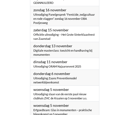
GEANNULEERD
2025
zondag 16 november
Uitnodiging ​Panelgesprek “Femicide, zwijgcultuur
en rode vlaggen” zondag 16 november OBA
Postjesweg
2025
zaterdag 15 november
Officiële uitnodiging – Het Grote Sinterklaasfeest
van Zaanstad
2025
donderdag 13 november
Digitale masterclass: toezicht en handhaving bij
monumenten
2025
dinsdag 11 november
Uitnodiging ORAM Najaarsevent 2025
2025
donderdag 6 november
Uitnodiging Zaans Preventiemodel
netwerkbijeenkomst
2025
woensdag 5 november
Uitnodiging slaan van de eerste paal nieuw
clubhuis ZHC de Kraaien op 5 november a.s.
2025
woensdag 5 november
Erfgoedteam: Glas in monumenten – praktische
bijeenkomst op 5 november