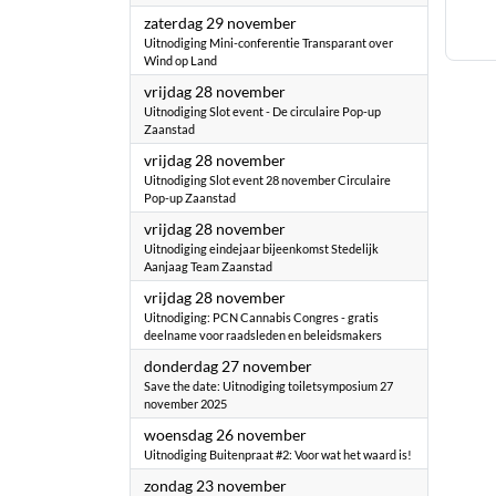
2025
zaterdag 29 november
Uitnodiging Mini-conferentie Transparant over
Wind op Land
2025
vrijdag 28 november
Uitnodiging Slot event - De circulaire Pop-up
Zaanstad
2025
vrijdag 28 november
Uitnodiging Slot event 28 november Circulaire
Pop-up Zaanstad
2025
vrijdag 28 november
Uitnodiging eindejaar bijeenkomst Stedelijk
Aanjaag Team Zaanstad
2025
vrijdag 28 november
Uitnodiging: PCN Cannabis Congres - gratis
deelname voor raadsleden en beleidsmakers
2025
donderdag 27 november
Save the date: Uitnodiging toiletsymposium 27
november 2025
2025
woensdag 26 november
Uitnodiging Buitenpraat #2: Voor wat het waard is!
2025
zondag 23 november