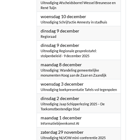
Uitnodiging Afscheidsborrel Wessel Breunesse en
René Tuijn
2025
woensdag 10 december
Uitnodiging Schrijfactie Amnesty in stadhuis
2025
dinsdag 9 december
Regioraad
2025
dinsdag 9 december
Uitnodiging Regionale gesprekstafel:
stolpenbeleid - 9 december 2025
2025
maandag 8 december
Uitnodiging: Wandeling gemeentelijke
monumenten Koog aan de Zaan en Zaandijk
2025
woensdag 3 december
Uitnodiging boekpresentatie Tafels vol tegenpolen
2025
dinsdag 2 december
Uitnodiging Jaap Schipperlezing 2025 – De
Toekomstbestendige Stad
2025
maandag 1 december
Informatiebijeenkomst AI
2025
zaterdag 29 november
Uitnodiging NLVOW mini-conferentie 2025