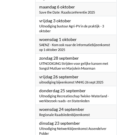
2025
maandag 6 oktober
Save the Date: Raadsconferentie 2025
2025
vrijdag 3 oktober
Uitnodiging bustour Agri-PV in de praktijk - 3
oktober
2025
woensdag 1 oktober
SAENZ - Kom ook naar de informatiebijeenkomst
op 1 oktober 2025
2025
zondag 28 september
UITNODIGING Strijden voor gelijke kansen met
Songül Mutluer en Marjolein Moorman
2025
vrijdag 26 september
uitnodiging bijeenkomst VNHG 26 sept 2025
2025
donderdag 25 september
Uitnodiging Recreatieschap Twiske-Waterland -
werkbezoek raads- en Statenleden
2025
woensdag 24 september
Regionale Raadsledenbijeenkomst
2025
dinsdag 23 september
Uitnodiging Netwerkbijeenkomst Assendelver
Polder