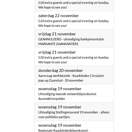
G10 extra guests and a special evening on Sunday.
We hope to see you!
2025
zaterdag 22 november
G10 extra guests and a special evening on Sunday.
We hope to see you!
2025
vrijdag 21 november
GEANNULEERD - uitnodiging boekpresentatie
MARKANTE ZAANKANTERS
2025
vrijdag 21 november
G10 extra guests and a special evening on Sunday.
We hope to see you!
2025
donderdag 20 november
Aanvraag werkbezoek - Raadsleden Circulaire
pop-up Zaanstad - 20 november
2025
woensdag 19 november
Uitnodiging tweede netwerkbijeenkomst
Assendelverpolder
2025
woensdag 19 november
Uitnodiging Stellingenavond 19 november - alleen
voor politieke partijen
2025
woensdag 19 november
Regionale Raadsledenbijeenkomst -