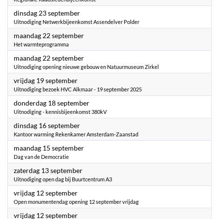
2025
dinsdag 23 september
Uitnodiging Netwerkbijeenkomst Assendelver Polder
2025
maandag 22 september
Het warmteprogramma
2025
maandag 22 september
Uitnodiging opening nieuwe gebouw en Natuurmuseum Zirkel
2025
vrijdag 19 september
Uitnodiging bezoek HVC Alkmaar - 19 september 2025
2025
donderdag 18 september
Uitnodiging - kennisbijeenkomst 380kV
2025
dinsdag 16 september
Kantoor warming Rekenkamer Amsterdam-Zaanstad
2025
maandag 15 september
Dag van de Democratie
2025
zaterdag 13 september
Uitnodiging open dag bij Buurtcentrum A3
2025
vrijdag 12 september
Open monumentendag opening 12 september vrijdag
2025
vrijdag 12 september