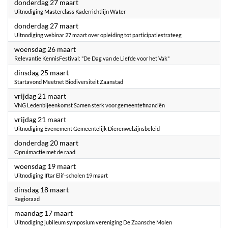
2025
donderdag 27 maart
Uitnodiging Masterclass Kaderrichtlijn Water
2025
donderdag 27 maart
Uitnodiging webinar 27 maart over opleiding tot participatiestrateeg
2025
woensdag 26 maart
Relevantie KennisFestival: "De Dag van de Liefde voor het Vak"
2025
dinsdag 25 maart
Startavond Meetnet Biodiversiteit Zaanstad
2025
vrijdag 21 maart
VNG Ledenbijeenkomst Samen sterk voor gemeentefinanciën
2025
vrijdag 21 maart
Uitnodiging Evenement Gemeentelijk Dierenwelzijnsbeleid
2025
donderdag 20 maart
Opruimactie met de raad
2025
woensdag 19 maart
Uitnodiging Iftar Elif-scholen 19 maart
2025
dinsdag 18 maart
Regioraad
2025
maandag 17 maart
Uitnodiging jubileum symposium vereniging De Zaansche Molen