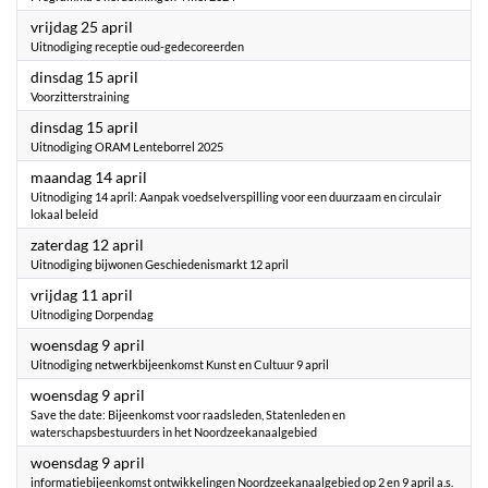
2025
vrijdag 25 april
Uitnodiging receptie oud-gedecoreerden
2025
dinsdag 15 april
Voorzitterstraining
2025
dinsdag 15 april
Uitnodiging ORAM Lenteborrel 2025
2025
maandag 14 april
Uitnodiging 14 april: Aanpak voedselverspilling voor een duurzaam en circulair
lokaal beleid
2025
zaterdag 12 april
Uitnodiging bijwonen Geschiedenismarkt 12 april
2025
vrijdag 11 april
Uitnodiging Dorpendag
2025
woensdag 9 april
Uitnodiging netwerkbijeenkomst Kunst en Cultuur 9 april
2025
woensdag 9 april
Save the date: Bijeenkomst voor raadsleden, Statenleden en
waterschapsbestuurders in het Noordzeekanaalgebied
2025
woensdag 9 april
informatiebijeenkomst ontwikkelingen Noordzeekanaalgebied op 2 en 9 april a.s.