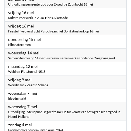
Uitnodiging gemeenteraad voor Expeditie Zaanbocht 18 mei
2025
vrijdag 16 mei
Ruimte voor werk in 2040, Floris Alkemade
2025
vrijdag 16 mei
Feestelijke overdracht Parochiearchief Bonifatiuskerk op 16 mei
2025
donderdag 15 mei
Klimaatexamen
2025
woensdag 14 mei
Samen Slimmer op 14 mei: Succesvol samenwerken onder de Omgevingswet
2025
maandag 12 mei
Webinar Fietstunnel N515
2025
vrijdag 9 mei
Werkbezoek Zaanse Schans
2025
woensdag 7 mei
Ideeënmarkt
2025
woensdag 7 mei
Uitnodiging - Steunpunt Erfgoedteam: De toekomst van het agrarisch erfgoed in
Noord-Holland
2025
zondag 4 mei
Programma's herdenkingen 4 mei 2024