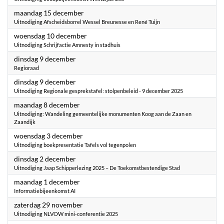
2025
maandag 15 december
Uitnodiging Afscheidsborrel Wessel Breunesse en René Tuijn
2025
woensdag 10 december
Uitnodiging Schrijfactie Amnesty in stadhuis
2025
dinsdag 9 december
Regioraad
2025
dinsdag 9 december
Uitnodiging Regionale gesprekstafel: stolpenbeleid - 9 december 2025
2025
maandag 8 december
Uitnodiging: Wandeling gemeentelijke monumenten Koog aan de Zaan en
Zaandijk
2025
woensdag 3 december
Uitnodiging boekpresentatie Tafels vol tegenpolen
2025
dinsdag 2 december
Uitnodiging Jaap Schipperlezing 2025 – De Toekomstbestendige Stad
2025
maandag 1 december
Informatiebijeenkomst AI
2025
zaterdag 29 november
Uitnodiging NLVOW mini-conferentie 2025