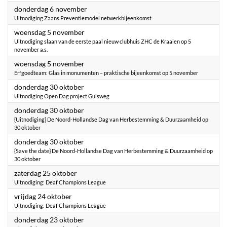
2025
donderdag 6 november
Uitnodiging Zaans Preventiemodel netwerkbijeenkomst
2025
woensdag 5 november
Uitnodiging slaan van de eerste paal nieuw clubhuis ZHC de Kraaien op 5
november a.s.
2025
woensdag 5 november
Erfgoedteam: Glas in monumenten – praktische bijeenkomst op 5 november
2025
donderdag 30 oktober
Uitnodiging Open Dag project Guisweg
2025
donderdag 30 oktober
{Uitnodiging} De Noord-Hollandse Dag van Herbestemming & Duurzaamheid op
30 oktober
2025
donderdag 30 oktober
{Save the date} De Noord-Hollandse Dag van Herbestemming & Duurzaamheid op
30 oktober
2025
zaterdag 25 oktober
Uitnodiging: Deaf Champions League
2025
vrijdag 24 oktober
Uitnodiging: Deaf Champions League
2025
donderdag 23 oktober