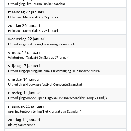
Uitnodiging Live Journalism in Zaandam
2025
maandag 27 januari
Holocaust Memorial Day 27 januari
2025
zondag 26 januari
Holocaust Memorial Day 26 januari
2025
woensdag 22 januari
Uitnodiging rondleiding Dierenzorg Zaanstreek
2025
vrijdag 17 januari
Winterfeest Taalcafé De Sluis op 17 januari
2025
vrijdag 17 januari
Uitnodiging opening jubileumjaar Vereniging De Zaansche Molen
2025
dinsdag 14 januari
Uitnodiging Nieuwjaarsfestival Gemeente Zaanstad
2025
dinsdag 14 januari
Uitnodiging voor de Open Dag van Leviaan Wooncirkel Koog-Zaandijk
2025
maandag 13 januari
opening tentoonstelling ‘Het kruitvat van Zaandam’
2025
zondag 12 januari
nieuwjaarsreceptie