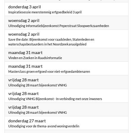
2025
donderdag 3 april
Inspiratiesessie meerstemmig erfgoedbeleid 3 april
2025
woensdag 2 april
Uitnodiging Informatiebijeenkomst Peperstraat Sloopwerkzaamheden
2025
woensdag 2 april
Save the date: Bijeenkomst voor raadsleden, Statenleden en
waterschapsbestuurders in het Noordzeekanaalgebied
2025
maandag 31 maart
Vinden en Zoeken in Raadsinformatie
2025
maandag 31 maart
Masterclass groen erfgoed voor niet-erfgoedambtenaren
2025
vrijdag 28 maart
Uitnodiging 28 maart bijeenkomst VNHG
2025
vrijdag 28 maart
Uitnodiging VNHG Bijeenkomst - In verbinding met onze inwoners
2025
vrijdag 28 maart
Uitnodiging 28 maart bijeenkomst VNHG
2025
donderdag 27 maart
Uitnodiging voor de thema-avond woningverdelin