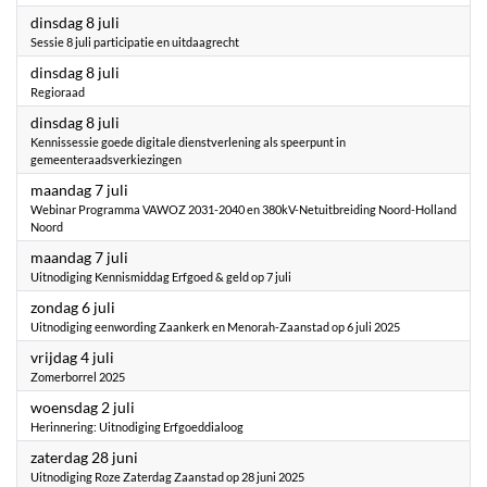
2025
dinsdag 8 juli
Sessie 8 juli participatie en uitdaagrecht
2025
dinsdag 8 juli
Regioraad
2025
dinsdag 8 juli
Kennissessie goede digitale dienstverlening als speerpunt in
gemeenteraadsverkiezingen
2025
maandag 7 juli
Webinar Programma VAWOZ 2031-2040 en 380kV-Netuitbreiding Noord-Holland
Noord
2025
maandag 7 juli
Uitnodiging Kennismiddag Erfgoed & geld op 7 juli
2025
zondag 6 juli
Uitnodiging eenwording Zaankerk en Menorah-Zaanstad op 6 juli 2025
2025
vrijdag 4 juli
Zomerborrel 2025
2025
woensdag 2 juli
Herinnering: Uitnodiging Erfgoeddialoog
2025
zaterdag 28 juni
Uitnodiging Roze Zaterdag Zaanstad op 28 juni 2025