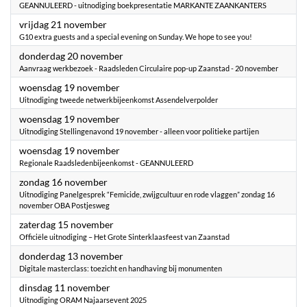
GEANNULEERD - uitnodiging boekpresentatie MARKANTE ZAANKANTERS
2025
vrijdag 21 november
G10 extra guests and a special evening on Sunday. We hope to see you!
2025
donderdag 20 november
Aanvraag werkbezoek - Raadsleden Circulaire pop-up Zaanstad - 20 november
2025
woensdag 19 november
Uitnodiging tweede netwerkbijeenkomst Assendelverpolder
2025
woensdag 19 november
Uitnodiging Stellingenavond 19 november - alleen voor politieke partijen
2025
woensdag 19 november
Regionale Raadsledenbijeenkomst - GEANNULEERD
2025
zondag 16 november
Uitnodiging ​Panelgesprek “Femicide, zwijgcultuur en rode vlaggen” zondag 16
november OBA Postjesweg
2025
zaterdag 15 november
Officiële uitnodiging – Het Grote Sinterklaasfeest van Zaanstad
2025
donderdag 13 november
Digitale masterclass: toezicht en handhaving bij monumenten
2025
dinsdag 11 november
Uitnodiging ORAM Najaarsevent 2025