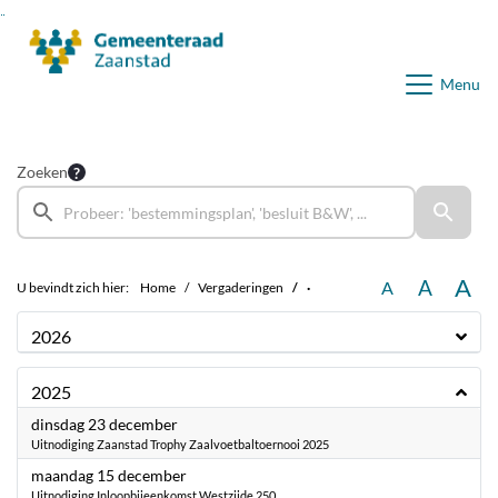
Ga naar de inhoud van deze pagina
Ga naar het zoeken
Ga naar het menu
Menu
Zoeken
A
A
A
U bevindt zich hier:
Home
Vergaderingen
·
2026
2025
2025
dinsdag 23 december
Uitnodiging Zaanstad Trophy Zaalvoetbaltoernooi 2025
2025
maandag 15 december
Uitnodiging Inloopbijeenkomst Westzijde 250