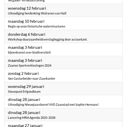
Vergader- en debattraining
2025
woensdag 12 februari
Uitnodiging herdenking Walraven van Hall
2025
maandag 10 februari
Regie op onze historische waterstructuren
2025
donderdag 6 februari
Workshop duurzaamheidsverslaglegging door accountant.
2025
maandag 3 februari
bijeenkomst over biodiversiteit
2025
maandag 3 februari
Zaanse Sportverkiezingen 2024
2025
zondag 2 februari
Van Gastarbeider naar Zaankanter
2025
woensdag 29 januari
Steunpunt Erfgoedteam
2025
dinsdag 28 januari
Uitnodiging Nieuwjaarsborrel VVD Zaanstad met Sophie Hermans!
2025
dinsdag 28 januari
Lancering MRA Agenda 2025-2028
2025
maandag 27 januari