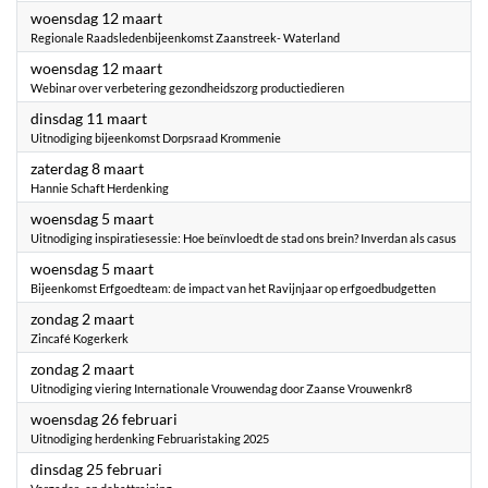
2025
woensdag 12 maart
Regionale Raadsledenbijeenkomst Zaanstreek- Waterland
2025
woensdag 12 maart
Webinar over verbetering gezondheidszorg productiedieren
2025
dinsdag 11 maart
Uitnodiging bijeenkomst Dorpsraad Krommenie
2025
zaterdag 8 maart
Hannie Schaft Herdenking
2025
woensdag 5 maart
Uitnodiging inspiratiesessie: Hoe beïnvloedt de stad ons brein? Inverdan als casus
2025
woensdag 5 maart
Bijeenkomst Erfgoedteam: de impact van het Ravijnjaar op erfgoedbudgetten
2025
zondag 2 maart
Zincafé Kogerkerk
2025
zondag 2 maart
Uitnodiging viering Internationale Vrouwendag door Zaanse Vrouwenkr8
2025
woensdag 26 februari
Uitnodiging herdenking Februaristaking 2025
2025
dinsdag 25 februari