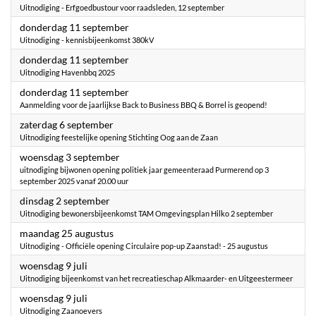
Uitnodiging - Erfgoedbustour voor raadsleden, 12 september
2025
donderdag 11 september
Uitnodiging - kennisbijeenkomst 380kV
2025
donderdag 11 september
Uitnodiging Havenbbq 2025
2025
donderdag 11 september
Aanmelding voor de jaarlijkse Back to Business BBQ & Borrel is geopend!
2025
zaterdag 6 september
Uitnodiging feestelijke opening Stichting Oog aan de Zaan
2025
woensdag 3 september
uitnodiging bijwonen opening politiek jaar gemeenteraad Purmerend op 3
september 2025 vanaf 20.00 uur
2025
dinsdag 2 september
Uitnodiging bewonersbijeenkomst TAM Omgevingsplan Hilko 2 september
2025
maandag 25 augustus
Uitnodiging - Officiële opening Circulaire pop-up Zaanstad! - 25 augustus
2025
woensdag 9 juli
Uitnodiging bijeenkomst van het recreatieschap Alkmaarder- en Uitgeestermeer
2025
woensdag 9 juli
Uitnodiging Zaanoevers