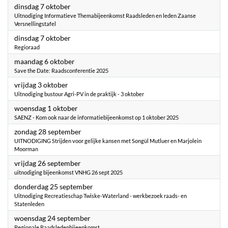
2025
dinsdag 7 oktober
Uitnodiging Informatieve Themabijeenkomst Raadsleden en leden Zaanse
Versnellingstafel
2025
dinsdag 7 oktober
Regioraad
2025
maandag 6 oktober
Save the Date: Raadsconferentie 2025
2025
vrijdag 3 oktober
Uitnodiging bustour Agri-PV in de praktijk - 3 oktober
2025
woensdag 1 oktober
SAENZ - Kom ook naar de informatiebijeenkomst op 1 oktober 2025
2025
zondag 28 september
UITNODIGING Strijden voor gelijke kansen met Songül Mutluer en Marjolein
Moorman
2025
vrijdag 26 september
uitnodiging bijeenkomst VNHG 26 sept 2025
2025
donderdag 25 september
Uitnodiging Recreatieschap Twiske-Waterland - werkbezoek raads- en
Statenleden
2025
woensdag 24 september
Regionale Raadsledenbijeenkomst