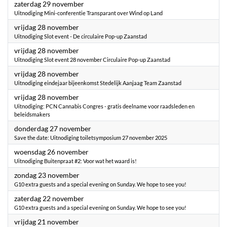
2025
zaterdag 29 november
Uitnodiging Mini-conferentie Transparant over Wind op Land
2025
vrijdag 28 november
Uitnodiging Slot event - De circulaire Pop-up Zaanstad
2025
vrijdag 28 november
Uitnodiging Slot event 28 november Circulaire Pop-up Zaanstad
2025
vrijdag 28 november
Uitnodiging eindejaar bijeenkomst Stedelijk Aanjaag Team Zaanstad
2025
vrijdag 28 november
Uitnodiging: PCN Cannabis Congres - gratis deelname voor raadsleden en
beleidsmakers
2025
donderdag 27 november
Save the date: Uitnodiging toiletsymposium 27 november 2025
2025
woensdag 26 november
Uitnodiging Buitenpraat #2: Voor wat het waard is!
2025
zondag 23 november
G10 extra guests and a special evening on Sunday. We hope to see you!
2025
zaterdag 22 november
G10 extra guests and a special evening on Sunday. We hope to see you!
2025
vrijdag 21 november