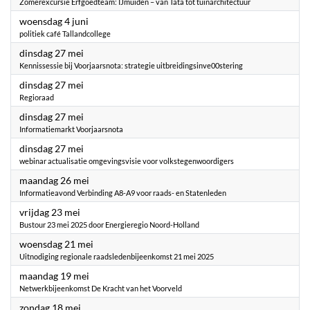
Zomerexcursie Erfgoedteam: IJmuiden – van Tata tot tuinarchitectuur
2025
woensdag 4 juni
politiek café Tallandcollege
2025
dinsdag 27 mei
Kennissessie bij Voorjaarsnota: strategie uitbreidingsinve00stering
2025
dinsdag 27 mei
Regioraad
2025
dinsdag 27 mei
Informatiemarkt Voorjaarsnota
2025
dinsdag 27 mei
webinar actualisatie omgevingsvisie voor volkstegenwoordigers
2025
maandag 26 mei
Informatieavond Verbinding A8-A9 voor raads- en Statenleden
2025
vrijdag 23 mei
Bustour 23 mei 2025 door Energieregio Noord-Holland
2025
woensdag 21 mei
Uitnodiging regionale raadsledenbijeenkomst 21 mei 2025
2025
maandag 19 mei
Netwerkbijeenkomst De Kracht van het Voorveld
2025
zondag 18 mei