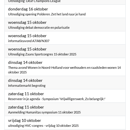
Uitnodiging: Deaf Champions League
2025
donderdag 16 oktober
Uitnodiging opening Polderen. Zet het land naar je hand
2025
woensdag 15 oktober
Uitnodiging debat democratie en polarisatie
2025
woensdag 15 oktober
informatieavond A7/A8/N307
2025
woensdag 15 oktober
Uitnodiging Zaans Sportcongres 15 oktober 2025
2025
dinsdag 14 oktober
Thema avond Wonen in Noord-Holland voor wethouders en raadsleden wonen 14
oktober 2025
2025
dinsdag 14 oktober
Informatiemarkt begroting
2025
zaterdag 11 oktober
Reserveer in je agenda - Symposium 'Vrijwilligerswerk, Zo belangrijk!'
2025
zaterdag 11 oktober
Aanmelding Humanitas symposium 11 oktober 2025
2025
vrijdag 10 oktober
uitnodiging HVC-congres - vrijdag 10 oktober 2025