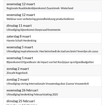
2025
woensdag 12 maart
Regionale Raadsledenbijeenkomst Zaanstreek- Waterland
2025
woensdag 12 maart
Webinar over verbetering gezondheidszorg productiedieren
2025
dinsdag 11 maart
Uitnodiging bijeenkomst Dorpsraad Krommenie
2025
zaterdag 8 maart
Hannie Schaft Herdenking
2025
woensdag 5 maart
Uitnodiging inspiratiesessie: Hoe beïnvloedt de stad ons brein? Inverdan als casus
2025
woensdag 5 maart
Bijeenkomst Erfgoedteam: de impact van het Ravijnjaar op erfgoedbudgetten
2025
zondag 2 maart
Zincafé Kogerkerk
2025
zondag 2 maart
Uitnodiging viering Internationale Vrouwendag door Zaanse Vrouwenkr8
2025
woensdag 26 februari
Uitnodiging herdenking Februaristaking 2025
2025
dinsdag 25 februari