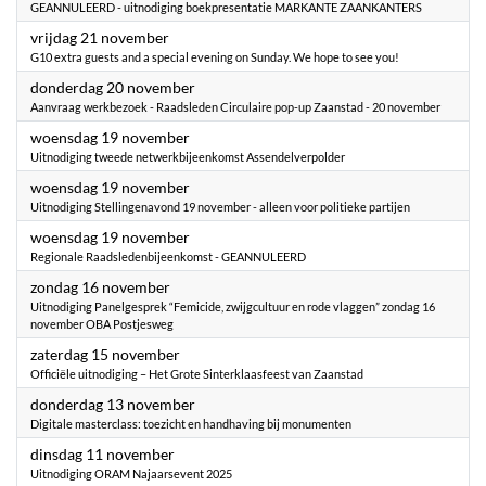
GEANNULEERD - uitnodiging boekpresentatie MARKANTE ZAANKANTERS
2025
vrijdag 21 november
G10 extra guests and a special evening on Sunday. We hope to see you!
2025
donderdag 20 november
Aanvraag werkbezoek - Raadsleden Circulaire pop-up Zaanstad - 20 november
2025
woensdag 19 november
Uitnodiging tweede netwerkbijeenkomst Assendelverpolder
2025
woensdag 19 november
Uitnodiging Stellingenavond 19 november - alleen voor politieke partijen
2025
woensdag 19 november
Regionale Raadsledenbijeenkomst - GEANNULEERD
2025
zondag 16 november
Uitnodiging ​Panelgesprek “Femicide, zwijgcultuur en rode vlaggen” zondag 16
november OBA Postjesweg
2025
zaterdag 15 november
Officiële uitnodiging – Het Grote Sinterklaasfeest van Zaanstad
2025
donderdag 13 november
Digitale masterclass: toezicht en handhaving bij monumenten
2025
dinsdag 11 november
Uitnodiging ORAM Najaarsevent 2025