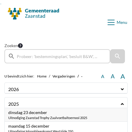
Ga naar de inhoud van deze pagina
Ga naar het zoeken
Ga naar het menu
Menu
Zoeken
A
A
A
U bevindt zich hier:
Home
Vergaderingen
·
2026
2025
2025
dinsdag 23 december
Uitnodiging Zaanstad Trophy Zaalvoetbaltoernooi 2025
2025
maandag 15 december
Uitnodiging Inloopbijeenkomst Westzijde 250