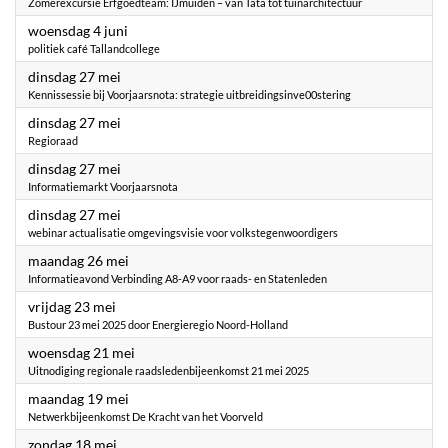
Zomerexcursie Erfgoedteam: IJmuiden – van Tata tot tuinarchitectuur
2025
woensdag 4 juni
politiek café Tallandcollege
2025
dinsdag 27 mei
Kennissessie bij Voorjaarsnota: strategie uitbreidingsinve00stering
2025
dinsdag 27 mei
Regioraad
2025
dinsdag 27 mei
Informatiemarkt Voorjaarsnota
2025
dinsdag 27 mei
webinar actualisatie omgevingsvisie voor volkstegenwoordigers
2025
maandag 26 mei
Informatieavond Verbinding A8-A9 voor raads- en Statenleden
2025
vrijdag 23 mei
Bustour 23 mei 2025 door Energieregio Noord-Holland
2025
woensdag 21 mei
Uitnodiging regionale raadsledenbijeenkomst 21 mei 2025
2025
maandag 19 mei
Netwerkbijeenkomst De Kracht van het Voorveld
2025
zondag 18 mei