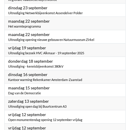
2025
dinsdag 23 september
Uitnodiging Netwerkbijeenkomst Assendelver Polder
2025
maandag 22 september
Het warmteprogramma
2025
maandag 22 september
Uitnodiging opening nieuwe gebouw en Natuurmuseum Zirkel
2025
vrijdag 19 september
Uitnodiging bezoek HVC Alkmaar - 19 september 2025
2025
donderdag 18 september
Uitnodiging - kennisbijeenkomst 380kV
2025
dinsdag 16 september
Kantoor warming Rekenkamer Amsterdam-Zaanstad
2025
maandag 15 september
Dag van de Democratie
2025
zaterdag 13 september
Uitnodiging open dag bij Buurtcentrum A3
2025
vrijdag 12 september
Open monumentendag opening 12 september vrijdag
2025
vrijdag 12 september