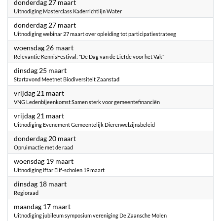
2025
donderdag 27 maart
Uitnodiging Masterclass Kaderrichtlijn Water
2025
donderdag 27 maart
Uitnodiging webinar 27 maart over opleiding tot participatiestrateeg
2025
woensdag 26 maart
Relevantie KennisFestival: "De Dag van de Liefde voor het Vak"
2025
dinsdag 25 maart
Startavond Meetnet Biodiversiteit Zaanstad
2025
vrijdag 21 maart
VNG Ledenbijeenkomst Samen sterk voor gemeentefinanciën
2025
vrijdag 21 maart
Uitnodiging Evenement Gemeentelijk Dierenwelzijnsbeleid
2025
donderdag 20 maart
Opruimactie met de raad
2025
woensdag 19 maart
Uitnodiging Iftar Elif-scholen 19 maart
2025
dinsdag 18 maart
Regioraad
2025
maandag 17 maart
Uitnodiging jubileum symposium vereniging De Zaansche Molen