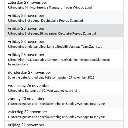
2025
zaterdag 29 november
Uitnodiging Mini-conferentie Transparant over Wind op Land
2025
vrijdag 28 november
Uitnodiging Slot event - De circulaire Pop-up Zaanstad
2025
vrijdag 28 november
Uitnodiging Slot event 28 november Circulaire Pop-up Zaanstad
2025
vrijdag 28 november
Uitnodiging eindejaar bijeenkomst Stedelijk Aanjaag Team Zaanstad
2025
vrijdag 28 november
Uitnodiging: PCN Cannabis Congres - gratis deelname voor raadsleden en
beleidsmakers
2025
donderdag 27 november
Save the date: Uitnodiging toiletsymposium 27 november 2025
2025
woensdag 26 november
Uitnodiging Buitenpraat #2: Voor wat het waard is!
2025
zondag 23 november
G10 extra guests and a special evening on Sunday. We hope to see you!
2025
zaterdag 22 november
G10 extra guests and a special evening on Sunday. We hope to see you!
2025
vrijdag 21 november