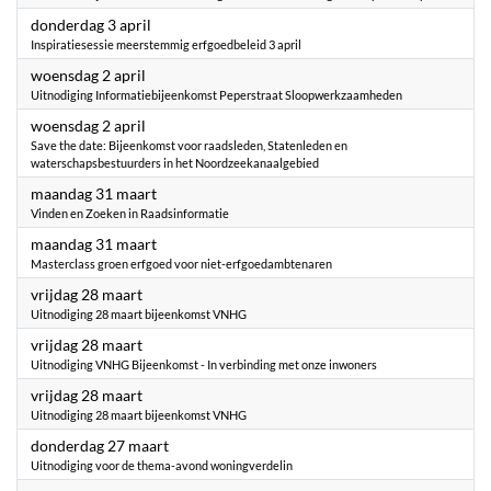
2025
donderdag 3 april
Inspiratiesessie meerstemmig erfgoedbeleid 3 april
2025
woensdag 2 april
Uitnodiging Informatiebijeenkomst Peperstraat Sloopwerkzaamheden
2025
woensdag 2 april
Save the date: Bijeenkomst voor raadsleden, Statenleden en
waterschapsbestuurders in het Noordzeekanaalgebied
2025
maandag 31 maart
Vinden en Zoeken in Raadsinformatie
2025
maandag 31 maart
Masterclass groen erfgoed voor niet-erfgoedambtenaren
2025
vrijdag 28 maart
Uitnodiging 28 maart bijeenkomst VNHG
2025
vrijdag 28 maart
Uitnodiging VNHG Bijeenkomst - In verbinding met onze inwoners
2025
vrijdag 28 maart
Uitnodiging 28 maart bijeenkomst VNHG
2025
donderdag 27 maart
Uitnodiging voor de thema-avond woningverdelin