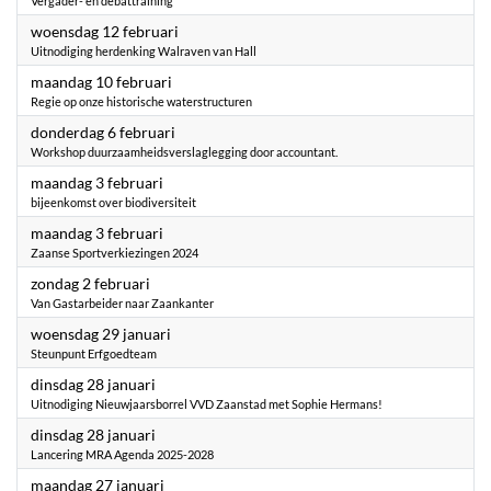
Vergader- en debattraining
2025
woensdag 12 februari
Uitnodiging herdenking Walraven van Hall
2025
maandag 10 februari
Regie op onze historische waterstructuren
2025
donderdag 6 februari
Workshop duurzaamheidsverslaglegging door accountant.
2025
maandag 3 februari
bijeenkomst over biodiversiteit
2025
maandag 3 februari
Zaanse Sportverkiezingen 2024
2025
zondag 2 februari
Van Gastarbeider naar Zaankanter
2025
woensdag 29 januari
Steunpunt Erfgoedteam
2025
dinsdag 28 januari
Uitnodiging Nieuwjaarsborrel VVD Zaanstad met Sophie Hermans!
2025
dinsdag 28 januari
Lancering MRA Agenda 2025-2028
2025
maandag 27 januari