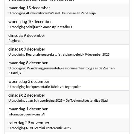
2025
maandag 15 december
Uitnodiging Afscheidsborrel Wessel Breunesse en René Tuijn
2025
woensdag 10 december
Uitnodiging Schrijfactie Amnesty in stadhuis
2025
dinsdag 9 december
Regioraad
2025
dinsdag 9 december
Uitnodiging Regionale gesprekstafel: stolpenbeleid - 9 december 2025
2025
maandag 8 december
Uitnodiging: Wandeling gemeentelijke monumenten Koog aan de Zaan en
Zaandijk
2025
woensdag 3 december
Uitnodiging boekpresentatie Tafels vol tegenpolen
2025
dinsdag 2 december
Uitnodiging Jaap Schipperlezing 2025 – De Toekomstbestendige Stad
2025
maandag 1 december
Informatiebijeenkomst AI
2025
zaterdag 29 november
Uitnodiging NLVOW mini-conferentie 2025