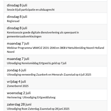
2025
dinsdag 8 juli
Sessie 8 juli participatie en uitdaagrecht
2025
dinsdag 8 juli
Regioraad
2025
dinsdag 8 juli
Kennissessie goede digitale dienstverlening als speerpunt in
gemeenteraadsverkiezingen
2025
maandag 7 juli
Webinar Programma VAWOZ 2031-2040 en 380kV-Netuitbreiding Noord-Holland
Noord
2025
maandag 7 juli
Uitnodiging Kennismiddag Erfgoed & geld op 7 juli
2025
zondag 6 juli
Uitnodiging eenwording Zaankerk en Menorah-Zaanstad op 6 juli 2025
2025
vrijdag 4 juli
Zomerborrel 2025
2025
woensdag 2 juli
Herinnering: Uitnodiging Erfgoeddialoog
2025
zaterdag 28 juni
Uitnodiging Roze Zaterdag Zaanstad op 28 juni 2025