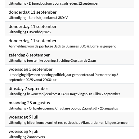
Uitnodiging - Erfgoedbustour voor raadsleden, 12 september
2025
donderdag 11 september
Uitnodiging - kennisbijeenkomst 380kV
2025
donderdag 11 september
Uitnodiging Havenbbq 2025
2025
donderdag 11 september
Aanmelding voor de jaarlijkse Back to Business BBQ & Borrel is geopend!
2025
zaterdag 6 september
Uitnodiging feestelijke opening Stichting Oog aan de Zaan
2025
woensdag 3 september
uitnodiging bijwonen opening politiek jaar gemeenteraad Purmerend op 3
september 2025 vanaf 20.00 uur
2025
dinsdag 2 september
Uitnodiging bewonersbijeenkomst TAM Omgevingsplan Hilko 2 september
2025
maandag 25 augustus
Uitnodiging - Officiële opening Circulaire pop-up Zaanstad! - 25 augustus
2025
woensdag 9 juli
Uitnodiging bijeenkomst van het recreatieschap Alkmaarder- en Uitgeestermeer
2025
woensdag 9 juli
Uitnodiging Zaanoevers