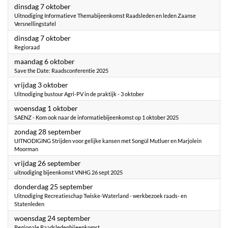
2025
dinsdag 7 oktober
Uitnodiging Informatieve Themabijeenkomst Raadsleden en leden Zaanse
Versnellingstafel
2025
dinsdag 7 oktober
Regioraad
2025
maandag 6 oktober
Save the Date: Raadsconferentie 2025
2025
vrijdag 3 oktober
Uitnodiging bustour Agri-PV in de praktijk - 3 oktober
2025
woensdag 1 oktober
SAENZ - Kom ook naar de informatiebijeenkomst op 1 oktober 2025
2025
zondag 28 september
UITNODIGING Strijden voor gelijke kansen met Songül Mutluer en Marjolein
Moorman
2025
vrijdag 26 september
uitnodiging bijeenkomst VNHG 26 sept 2025
2025
donderdag 25 september
Uitnodiging Recreatieschap Twiske-Waterland - werkbezoek raads- en
Statenleden
2025
woensdag 24 september
Regionale Raadsledenbijeenkomst