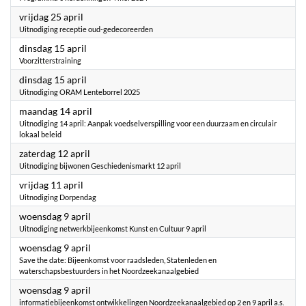
2025
vrijdag 25 april
Uitnodiging receptie oud-gedecoreerden
2025
dinsdag 15 april
Voorzitterstraining
2025
dinsdag 15 april
Uitnodiging ORAM Lenteborrel 2025
2025
maandag 14 april
Uitnodiging 14 april: Aanpak voedselverspilling voor een duurzaam en circulair
lokaal beleid
2025
zaterdag 12 april
Uitnodiging bijwonen Geschiedenismarkt 12 april
2025
vrijdag 11 april
Uitnodiging Dorpendag
2025
woensdag 9 april
Uitnodiging netwerkbijeenkomst Kunst en Cultuur 9 april
2025
woensdag 9 april
Save the date: Bijeenkomst voor raadsleden, Statenleden en
waterschapsbestuurders in het Noordzeekanaalgebied
2025
woensdag 9 april
informatiebijeenkomst ontwikkelingen Noordzeekanaalgebied op 2 en 9 april a.s.