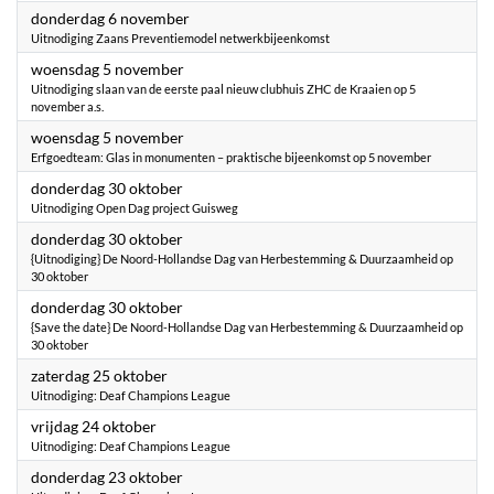
2025
donderdag 6 november
Uitnodiging Zaans Preventiemodel netwerkbijeenkomst
2025
woensdag 5 november
Uitnodiging slaan van de eerste paal nieuw clubhuis ZHC de Kraaien op 5
november a.s.
2025
woensdag 5 november
Erfgoedteam: Glas in monumenten – praktische bijeenkomst op 5 november
2025
donderdag 30 oktober
Uitnodiging Open Dag project Guisweg
2025
donderdag 30 oktober
{Uitnodiging} De Noord-Hollandse Dag van Herbestemming & Duurzaamheid op
30 oktober
2025
donderdag 30 oktober
{Save the date} De Noord-Hollandse Dag van Herbestemming & Duurzaamheid op
30 oktober
2025
zaterdag 25 oktober
Uitnodiging: Deaf Champions League
2025
vrijdag 24 oktober
Uitnodiging: Deaf Champions League
2025
donderdag 23 oktober