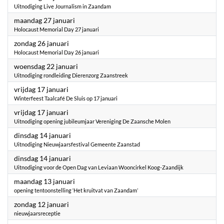
Uitnodiging Live Journalism in Zaandam
2025
maandag 27 januari
Holocaust Memorial Day 27 januari
2025
zondag 26 januari
Holocaust Memorial Day 26 januari
2025
woensdag 22 januari
Uitnodiging rondleiding Dierenzorg Zaanstreek
2025
vrijdag 17 januari
Winterfeest Taalcafé De Sluis op 17 januari
2025
vrijdag 17 januari
Uitnodiging opening jubileumjaar Vereniging De Zaansche Molen
2025
dinsdag 14 januari
Uitnodiging Nieuwjaarsfestival Gemeente Zaanstad
2025
dinsdag 14 januari
Uitnodiging voor de Open Dag van Leviaan Wooncirkel Koog-Zaandijk
2025
maandag 13 januari
opening tentoonstelling ‘Het kruitvat van Zaandam’
2025
zondag 12 januari
nieuwjaarsreceptie