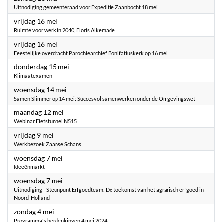
Uitnodiging gemeenteraad voor Expeditie Zaanbocht 18 mei
2025
vrijdag 16 mei
Ruimte voor werk in 2040, Floris Alkemade
2025
vrijdag 16 mei
Feestelijke overdracht Parochiearchief Bonifatiuskerk op 16 mei
2025
donderdag 15 mei
Klimaatexamen
2025
woensdag 14 mei
Samen Slimmer op 14 mei: Succesvol samenwerken onder de Omgevingswet
2025
maandag 12 mei
Webinar Fietstunnel N515
2025
vrijdag 9 mei
Werkbezoek Zaanse Schans
2025
woensdag 7 mei
Ideeënmarkt
2025
woensdag 7 mei
Uitnodiging - Steunpunt Erfgoedteam: De toekomst van het agrarisch erfgoed in
Noord-Holland
2025
zondag 4 mei
Programma's herdenkingen 4 mei 2024