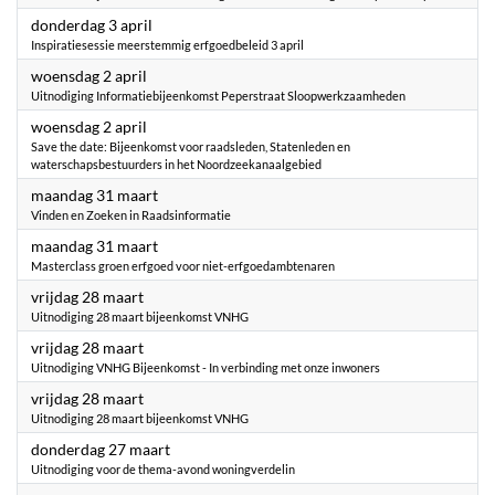
2025
donderdag 3 april
Inspiratiesessie meerstemmig erfgoedbeleid 3 april
2025
woensdag 2 april
Uitnodiging Informatiebijeenkomst Peperstraat Sloopwerkzaamheden
2025
woensdag 2 april
Save the date: Bijeenkomst voor raadsleden, Statenleden en
waterschapsbestuurders in het Noordzeekanaalgebied
2025
maandag 31 maart
Vinden en Zoeken in Raadsinformatie
2025
maandag 31 maart
Masterclass groen erfgoed voor niet-erfgoedambtenaren
2025
vrijdag 28 maart
Uitnodiging 28 maart bijeenkomst VNHG
2025
vrijdag 28 maart
Uitnodiging VNHG Bijeenkomst - In verbinding met onze inwoners
2025
vrijdag 28 maart
Uitnodiging 28 maart bijeenkomst VNHG
2025
donderdag 27 maart
Uitnodiging voor de thema-avond woningverdelin