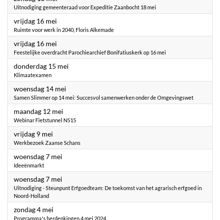
Uitnodiging gemeenteraad voor Expeditie Zaanbocht 18 mei
2025
vrijdag 16 mei
Ruimte voor werk in 2040, Floris Alkemade
2025
vrijdag 16 mei
Feestelijke overdracht Parochiearchief Bonifatiuskerk op 16 mei
2025
donderdag 15 mei
Klimaatexamen
2025
woensdag 14 mei
Samen Slimmer op 14 mei: Succesvol samenwerken onder de Omgevingswet
2025
maandag 12 mei
Webinar Fietstunnel N515
2025
vrijdag 9 mei
Werkbezoek Zaanse Schans
2025
woensdag 7 mei
Ideeënmarkt
2025
woensdag 7 mei
Uitnodiging - Steunpunt Erfgoedteam: De toekomst van het agrarisch erfgoed in
Noord-Holland
2025
zondag 4 mei
Programma's herdenkingen 4 mei 2024