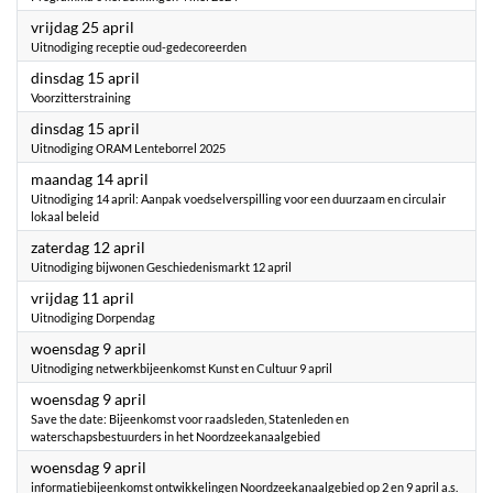
2025
vrijdag 25 april
Uitnodiging receptie oud-gedecoreerden
2025
dinsdag 15 april
Voorzitterstraining
2025
dinsdag 15 april
Uitnodiging ORAM Lenteborrel 2025
2025
maandag 14 april
Uitnodiging 14 april: Aanpak voedselverspilling voor een duurzaam en circulair
lokaal beleid
2025
zaterdag 12 april
Uitnodiging bijwonen Geschiedenismarkt 12 april
2025
vrijdag 11 april
Uitnodiging Dorpendag
2025
woensdag 9 april
Uitnodiging netwerkbijeenkomst Kunst en Cultuur 9 april
2025
woensdag 9 april
Save the date: Bijeenkomst voor raadsleden, Statenleden en
waterschapsbestuurders in het Noordzeekanaalgebied
2025
woensdag 9 april
informatiebijeenkomst ontwikkelingen Noordzeekanaalgebied op 2 en 9 april a.s.