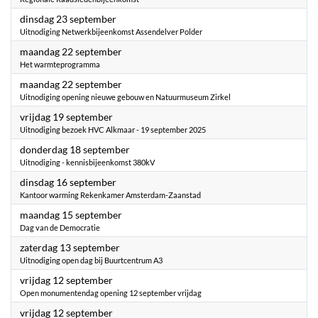
2025
dinsdag 23 september
Uitnodiging Netwerkbijeenkomst Assendelver Polder
2025
maandag 22 september
Het warmteprogramma
2025
maandag 22 september
Uitnodiging opening nieuwe gebouw en Natuurmuseum Zirkel
2025
vrijdag 19 september
Uitnodiging bezoek HVC Alkmaar - 19 september 2025
2025
donderdag 18 september
Uitnodiging - kennisbijeenkomst 380kV
2025
dinsdag 16 september
Kantoor warming Rekenkamer Amsterdam-Zaanstad
2025
maandag 15 september
Dag van de Democratie
2025
zaterdag 13 september
Uitnodiging open dag bij Buurtcentrum A3
2025
vrijdag 12 september
Open monumentendag opening 12 september vrijdag
2025
vrijdag 12 september