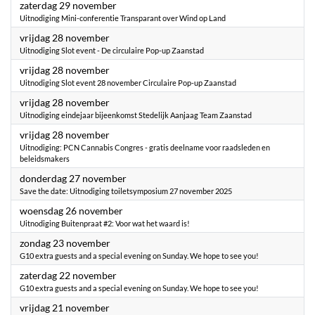
2025
zaterdag 29 november
Uitnodiging Mini-conferentie Transparant over Wind op Land
2025
vrijdag 28 november
Uitnodiging Slot event - De circulaire Pop-up Zaanstad
2025
vrijdag 28 november
Uitnodiging Slot event 28 november Circulaire Pop-up Zaanstad
2025
vrijdag 28 november
Uitnodiging eindejaar bijeenkomst Stedelijk Aanjaag Team Zaanstad
2025
vrijdag 28 november
Uitnodiging: PCN Cannabis Congres - gratis deelname voor raadsleden en
beleidsmakers
2025
donderdag 27 november
Save the date: Uitnodiging toiletsymposium 27 november 2025
2025
woensdag 26 november
Uitnodiging Buitenpraat #2: Voor wat het waard is!
2025
zondag 23 november
G10 extra guests and a special evening on Sunday. We hope to see you!
2025
zaterdag 22 november
G10 extra guests and a special evening on Sunday. We hope to see you!
2025
vrijdag 21 november