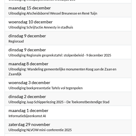
2025
maandag 15 december
Uitnodiging Afscheidsborrel Wessel Breunesse en René Tuijn
2025
woensdag 10 december
Uitnodiging Schrijfactie Amnesty in stadhuis
2025
dinsdag 9 december
Regioraad
2025
dinsdag 9 december
Uitnodiging Regionale gesprekstafel: stolpenbeleid - 9 december 2025
2025
maandag 8 december
Uitnodiging: Wandeling gemeentelijke monumenten Koog aan de Zaan en
Zaandijk
2025
woensdag 3 december
Uitnodiging boekpresentatie Tafels vol tegenpolen
2025
dinsdag 2 december
Uitnodiging Jaap Schipperlezing 2025 – De Toekomstbestendige Stad
2025
maandag 1 december
Informatiebijeenkomst AI
2025
zaterdag 29 november
Uitnodiging NLVOW mini-conferentie 2025