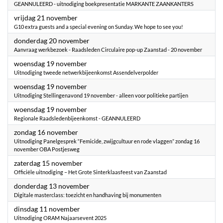
GEANNULEERD - uitnodiging boekpresentatie MARKANTE ZAANKANTERS
2025
vrijdag 21 november
G10 extra guests and a special evening on Sunday. We hope to see you!
2025
donderdag 20 november
Aanvraag werkbezoek - Raadsleden Circulaire pop-up Zaanstad - 20 november
2025
woensdag 19 november
Uitnodiging tweede netwerkbijeenkomst Assendelverpolder
2025
woensdag 19 november
Uitnodiging Stellingenavond 19 november - alleen voor politieke partijen
2025
woensdag 19 november
Regionale Raadsledenbijeenkomst - GEANNULEERD
2025
zondag 16 november
Uitnodiging ​Panelgesprek “Femicide, zwijgcultuur en rode vlaggen” zondag 16
november OBA Postjesweg
2025
zaterdag 15 november
Officiële uitnodiging – Het Grote Sinterklaasfeest van Zaanstad
2025
donderdag 13 november
Digitale masterclass: toezicht en handhaving bij monumenten
2025
dinsdag 11 november
Uitnodiging ORAM Najaarsevent 2025