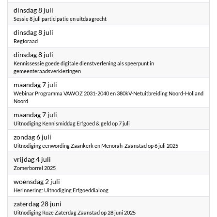
2025
dinsdag 8 juli
Sessie 8 juli participatie en uitdaagrecht
2025
dinsdag 8 juli
Regioraad
2025
dinsdag 8 juli
Kennissessie goede digitale dienstverlening als speerpunt in
gemeenteraadsverkiezingen
2025
maandag 7 juli
Webinar Programma VAWOZ 2031-2040 en 380kV-Netuitbreiding Noord-Holland
Noord
2025
maandag 7 juli
Uitnodiging Kennismiddag Erfgoed & geld op 7 juli
2025
zondag 6 juli
Uitnodiging eenwording Zaankerk en Menorah-Zaanstad op 6 juli 2025
2025
vrijdag 4 juli
Zomerborrel 2025
2025
woensdag 2 juli
Herinnering: Uitnodiging Erfgoeddialoog
2025
zaterdag 28 juni
Uitnodiging Roze Zaterdag Zaanstad op 28 juni 2025