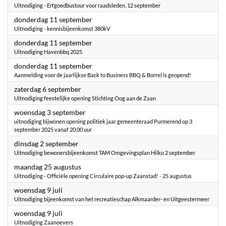
Uitnodiging - Erfgoedbustour voor raadsleden, 12 september
2025
donderdag 11 september
Uitnodiging - kennisbijeenkomst 380kV
2025
donderdag 11 september
Uitnodiging Havenbbq 2025
2025
donderdag 11 september
Aanmelding voor de jaarlijkse Back to Business BBQ & Borrel is geopend!
2025
zaterdag 6 september
Uitnodiging feestelijke opening Stichting Oog aan de Zaan
2025
woensdag 3 september
uitnodiging bijwonen opening politiek jaar gemeenteraad Purmerend op 3
september 2025 vanaf 20.00 uur
2025
dinsdag 2 september
Uitnodiging bewonersbijeenkomst TAM Omgevingsplan Hilko 2 september
2025
maandag 25 augustus
Uitnodiging - Officiële opening Circulaire pop-up Zaanstad! - 25 augustus
2025
woensdag 9 juli
Uitnodiging bijeenkomst van het recreatieschap Alkmaarder- en Uitgeestermeer
2025
woensdag 9 juli
Uitnodiging Zaanoevers