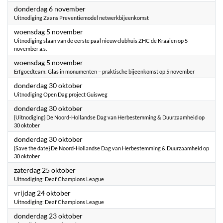
2025
donderdag 6 november
Uitnodiging Zaans Preventiemodel netwerkbijeenkomst
2025
woensdag 5 november
Uitnodiging slaan van de eerste paal nieuw clubhuis ZHC de Kraaien op 5
november a.s.
2025
woensdag 5 november
Erfgoedteam: Glas in monumenten – praktische bijeenkomst op 5 november
2025
donderdag 30 oktober
Uitnodiging Open Dag project Guisweg
2025
donderdag 30 oktober
{Uitnodiging} De Noord-Hollandse Dag van Herbestemming & Duurzaamheid op
30 oktober
2025
donderdag 30 oktober
{Save the date} De Noord-Hollandse Dag van Herbestemming & Duurzaamheid op
30 oktober
2025
zaterdag 25 oktober
Uitnodiging: Deaf Champions League
2025
vrijdag 24 oktober
Uitnodiging: Deaf Champions League
2025
donderdag 23 oktober