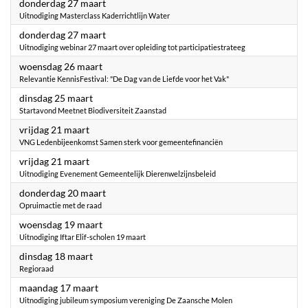
2025
donderdag 27 maart
Uitnodiging Masterclass Kaderrichtlijn Water
2025
donderdag 27 maart
Uitnodiging webinar 27 maart over opleiding tot participatiestrateeg
2025
woensdag 26 maart
Relevantie KennisFestival: "De Dag van de Liefde voor het Vak"
2025
dinsdag 25 maart
Startavond Meetnet Biodiversiteit Zaanstad
2025
vrijdag 21 maart
VNG Ledenbijeenkomst Samen sterk voor gemeentefinanciën
2025
vrijdag 21 maart
Uitnodiging Evenement Gemeentelijk Dierenwelzijnsbeleid
2025
donderdag 20 maart
Opruimactie met de raad
2025
woensdag 19 maart
Uitnodiging Iftar Elif-scholen 19 maart
2025
dinsdag 18 maart
Regioraad
2025
maandag 17 maart
Uitnodiging jubileum symposium vereniging De Zaansche Molen