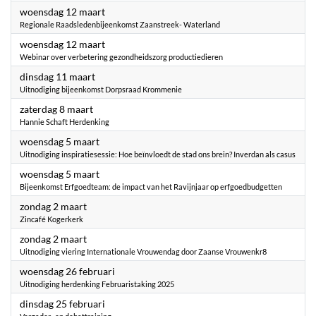
2025
woensdag 12 maart
Regionale Raadsledenbijeenkomst Zaanstreek- Waterland
2025
woensdag 12 maart
Webinar over verbetering gezondheidszorg productiedieren
2025
dinsdag 11 maart
Uitnodiging bijeenkomst Dorpsraad Krommenie
2025
zaterdag 8 maart
Hannie Schaft Herdenking
2025
woensdag 5 maart
Uitnodiging inspiratiesessie: Hoe beïnvloedt de stad ons brein? Inverdan als casus
2025
woensdag 5 maart
Bijeenkomst Erfgoedteam: de impact van het Ravijnjaar op erfgoedbudgetten
2025
zondag 2 maart
Zincafé Kogerkerk
2025
zondag 2 maart
Uitnodiging viering Internationale Vrouwendag door Zaanse Vrouwenkr8
2025
woensdag 26 februari
Uitnodiging herdenking Februaristaking 2025
2025
dinsdag 25 februari