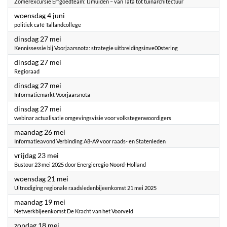
Zomerexcursie Erfgoedteam: IJmuiden – van Tata tot tuinarchitectuur
2025
woensdag 4 juni
politiek café Tallandcollege
2025
dinsdag 27 mei
Kennissessie bij Voorjaarsnota: strategie uitbreidingsinve00stering
2025
dinsdag 27 mei
Regioraad
2025
dinsdag 27 mei
Informatiemarkt Voorjaarsnota
2025
dinsdag 27 mei
webinar actualisatie omgevingsvisie voor volkstegenwoordigers
2025
maandag 26 mei
Informatieavond Verbinding A8-A9 voor raads- en Statenleden
2025
vrijdag 23 mei
Bustour 23 mei 2025 door Energieregio Noord-Holland
2025
woensdag 21 mei
Uitnodiging regionale raadsledenbijeenkomst 21 mei 2025
2025
maandag 19 mei
Netwerkbijeenkomst De Kracht van het Voorveld
2025
zondag 18 mei