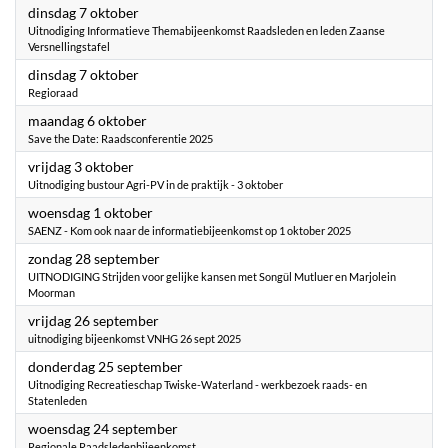
2025
dinsdag 7 oktober
Uitnodiging Informatieve Themabijeenkomst Raadsleden en leden Zaanse
Versnellingstafel
2025
dinsdag 7 oktober
Regioraad
2025
maandag 6 oktober
Save the Date: Raadsconferentie 2025
2025
vrijdag 3 oktober
Uitnodiging bustour Agri-PV in de praktijk - 3 oktober
2025
woensdag 1 oktober
SAENZ - Kom ook naar de informatiebijeenkomst op 1 oktober 2025
2025
zondag 28 september
UITNODIGING Strijden voor gelijke kansen met Songül Mutluer en Marjolein
Moorman
2025
vrijdag 26 september
uitnodiging bijeenkomst VNHG 26 sept 2025
2025
donderdag 25 september
Uitnodiging Recreatieschap Twiske-Waterland - werkbezoek raads- en
Statenleden
2025
woensdag 24 september
Regionale Raadsledenbijeenkomst