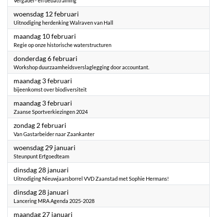
Vergader- en debattraining
2025
woensdag 12 februari
Uitnodiging herdenking Walraven van Hall
2025
maandag 10 februari
Regie op onze historische waterstructuren
2025
donderdag 6 februari
Workshop duurzaamheidsverslaglegging door accountant.
2025
maandag 3 februari
bijeenkomst over biodiversiteit
2025
maandag 3 februari
Zaanse Sportverkiezingen 2024
2025
zondag 2 februari
Van Gastarbeider naar Zaankanter
2025
woensdag 29 januari
Steunpunt Erfgoedteam
2025
dinsdag 28 januari
Uitnodiging Nieuwjaarsborrel VVD Zaanstad met Sophie Hermans!
2025
dinsdag 28 januari
Lancering MRA Agenda 2025-2028
2025
maandag 27 januari