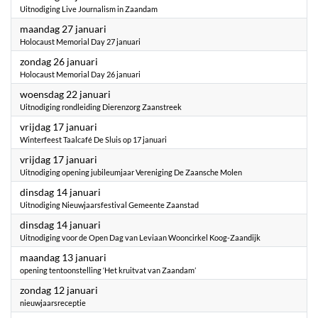
Uitnodiging Live Journalism in Zaandam
2025
maandag 27 januari
Holocaust Memorial Day 27 januari
2025
zondag 26 januari
Holocaust Memorial Day 26 januari
2025
woensdag 22 januari
Uitnodiging rondleiding Dierenzorg Zaanstreek
2025
vrijdag 17 januari
Winterfeest Taalcafé De Sluis op 17 januari
2025
vrijdag 17 januari
Uitnodiging opening jubileumjaar Vereniging De Zaansche Molen
2025
dinsdag 14 januari
Uitnodiging Nieuwjaarsfestival Gemeente Zaanstad
2025
dinsdag 14 januari
Uitnodiging voor de Open Dag van Leviaan Wooncirkel Koog-Zaandijk
2025
maandag 13 januari
opening tentoonstelling ‘Het kruitvat van Zaandam’
2025
zondag 12 januari
nieuwjaarsreceptie