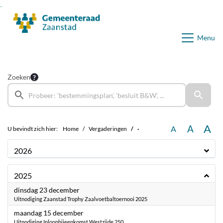
Ga naar de inhoud van deze pagina
Ga naar het zoeken
Ga naar het menu
Menu
Zoeken
A
A
A
U bevindt zich hier:
Home
Vergaderingen
·
2026
2025
2025
dinsdag 23 december
Uitnodiging Zaanstad Trophy Zaalvoetbaltoernooi 2025
2025
maandag 15 december
Uitnodiging Inloopbijeenkomst Westzijde 250