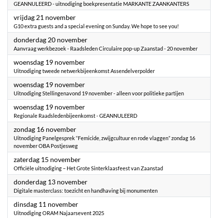
GEANNULEERD - uitnodiging boekpresentatie MARKANTE ZAANKANTERS
2025
vrijdag 21 november
G10 extra guests and a special evening on Sunday. We hope to see you!
2025
donderdag 20 november
Aanvraag werkbezoek - Raadsleden Circulaire pop-up Zaanstad - 20 november
2025
woensdag 19 november
Uitnodiging tweede netwerkbijeenkomst Assendelverpolder
2025
woensdag 19 november
Uitnodiging Stellingenavond 19 november - alleen voor politieke partijen
2025
woensdag 19 november
Regionale Raadsledenbijeenkomst - GEANNULEERD
2025
zondag 16 november
Uitnodiging ​Panelgesprek “Femicide, zwijgcultuur en rode vlaggen” zondag 16
november OBA Postjesweg
2025
zaterdag 15 november
Officiële uitnodiging – Het Grote Sinterklaasfeest van Zaanstad
2025
donderdag 13 november
Digitale masterclass: toezicht en handhaving bij monumenten
2025
dinsdag 11 november
Uitnodiging ORAM Najaarsevent 2025