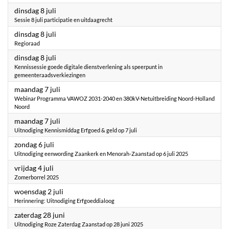
2025
dinsdag 8 juli
Sessie 8 juli participatie en uitdaagrecht
2025
dinsdag 8 juli
Regioraad
2025
dinsdag 8 juli
Kennissessie goede digitale dienstverlening als speerpunt in
gemeenteraadsverkiezingen
2025
maandag 7 juli
Webinar Programma VAWOZ 2031-2040 en 380kV-Netuitbreiding Noord-Holland
Noord
2025
maandag 7 juli
Uitnodiging Kennismiddag Erfgoed & geld op 7 juli
2025
zondag 6 juli
Uitnodiging eenwording Zaankerk en Menorah-Zaanstad op 6 juli 2025
2025
vrijdag 4 juli
Zomerborrel 2025
2025
woensdag 2 juli
Herinnering: Uitnodiging Erfgoeddialoog
2025
zaterdag 28 juni
Uitnodiging Roze Zaterdag Zaanstad op 28 juni 2025