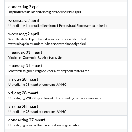
2025
donderdag 3 april
Inspiratiesessie meerstemmig erfgoedbeleid 3 april
2025
woensdag 2 april
Uitnodiging Informatiebijeenkomst Peperstraat Sloopwerkzaamheden
2025
woensdag 2 april
Save the date: Bijeenkomst voor raadsleden, Statenleden en
waterschapsbestuurders in het Noordzeekanaalgebied
2025
maandag 31 maart
Vinden en Zoeken in Raadsinformatie
2025
maandag 31 maart
Masterclass groen erfgoed voor niet-erfgoedambtenaren
2025
vrijdag 28 maart
Uitnodiging 28 maart bijeenkomst VNHG
2025
vrijdag 28 maart
Uitnodiging VNHG Bijeenkomst - In verbinding met onze inwoners
2025
vrijdag 28 maart
Uitnodiging 28 maart bijeenkomst VNHG
2025
donderdag 27 maart
Uitnodiging voor de thema-avond woningverdelin