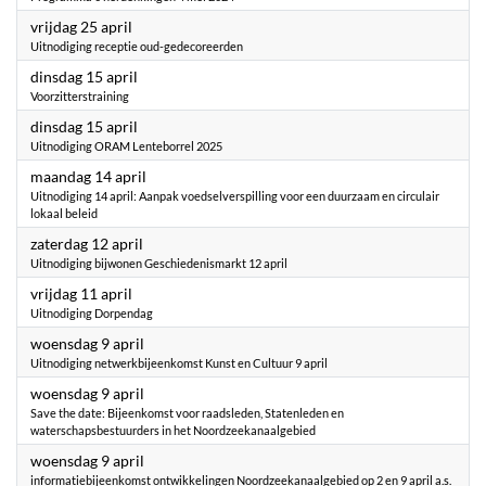
2025
vrijdag 25 april
Uitnodiging receptie oud-gedecoreerden
2025
dinsdag 15 april
Voorzitterstraining
2025
dinsdag 15 april
Uitnodiging ORAM Lenteborrel 2025
2025
maandag 14 april
Uitnodiging 14 april: Aanpak voedselverspilling voor een duurzaam en circulair
lokaal beleid
2025
zaterdag 12 april
Uitnodiging bijwonen Geschiedenismarkt 12 april
2025
vrijdag 11 april
Uitnodiging Dorpendag
2025
woensdag 9 april
Uitnodiging netwerkbijeenkomst Kunst en Cultuur 9 april
2025
woensdag 9 april
Save the date: Bijeenkomst voor raadsleden, Statenleden en
waterschapsbestuurders in het Noordzeekanaalgebied
2025
woensdag 9 april
informatiebijeenkomst ontwikkelingen Noordzeekanaalgebied op 2 en 9 april a.s.