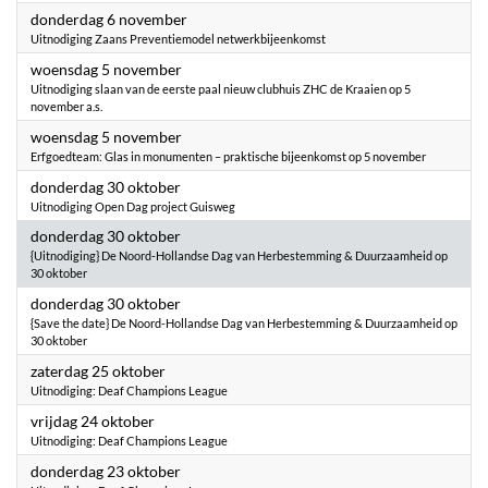
2025
donderdag 6 november
Uitnodiging Zaans Preventiemodel netwerkbijeenkomst
2025
woensdag 5 november
Uitnodiging slaan van de eerste paal nieuw clubhuis ZHC de Kraaien op 5
november a.s.
2025
woensdag 5 november
Erfgoedteam: Glas in monumenten – praktische bijeenkomst op 5 november
2025
donderdag 30 oktober
Uitnodiging Open Dag project Guisweg
2025
donderdag 30 oktober
{Uitnodiging} De Noord-Hollandse Dag van Herbestemming & Duurzaamheid op
30 oktober
2025
donderdag 30 oktober
{Save the date} De Noord-Hollandse Dag van Herbestemming & Duurzaamheid op
30 oktober
2025
zaterdag 25 oktober
Uitnodiging: Deaf Champions League
2025
vrijdag 24 oktober
Uitnodiging: Deaf Champions League
2025
donderdag 23 oktober