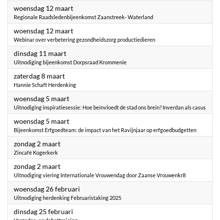
2025
woensdag 12 maart
Regionale Raadsledenbijeenkomst Zaanstreek- Waterland
2025
woensdag 12 maart
Webinar over verbetering gezondheidszorg productiedieren
2025
dinsdag 11 maart
Uitnodiging bijeenkomst Dorpsraad Krommenie
2025
zaterdag 8 maart
Hannie Schaft Herdenking
2025
woensdag 5 maart
Uitnodiging inspiratiesessie: Hoe beïnvloedt de stad ons brein? Inverdan als casus
2025
woensdag 5 maart
Bijeenkomst Erfgoedteam: de impact van het Ravijnjaar op erfgoedbudgetten
2025
zondag 2 maart
Zincafé Kogerkerk
2025
zondag 2 maart
Uitnodiging viering Internationale Vrouwendag door Zaanse Vrouwenkr8
2025
woensdag 26 februari
Uitnodiging herdenking Februaristaking 2025
2025
dinsdag 25 februari