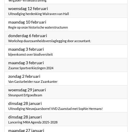
Vergader- en debattraining
2025
woensdag 12 februari
Uitnodiging herdenking Walraven van Hall
2025
maandag 10 februari
Regie op onze historische waterstructuren
2025
donderdag 6 februari
Workshop duurzaamheidsverslaglegging door accountant.
2025
maandag 3 februari
bijeenkomst over biodiversiteit
2025
maandag 3 februari
Zaanse Sportverkiezingen 2024
2025
zondag 2 februari
Van Gastarbeider naar Zaankanter
2025
woensdag 29 januari
Steunpunt Erfgoedteam
2025
dinsdag 28 januari
Uitnodiging Nieuwjaarsborrel VVD Zaanstad met Sophie Hermans!
2025
dinsdag 28 januari
Lancering MRA Agenda 2025-2028
2025
maandag 27 januari