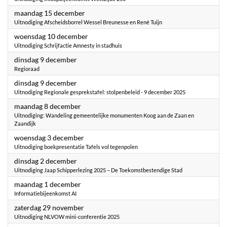
2025
maandag 15 december
Uitnodiging Afscheidsborrel Wessel Breunesse en René Tuijn
2025
woensdag 10 december
Uitnodiging Schrijfactie Amnesty in stadhuis
2025
dinsdag 9 december
Regioraad
2025
dinsdag 9 december
Uitnodiging Regionale gesprekstafel: stolpenbeleid - 9 december 2025
2025
maandag 8 december
Uitnodiging: Wandeling gemeentelijke monumenten Koog aan de Zaan en
Zaandijk
2025
woensdag 3 december
Uitnodiging boekpresentatie Tafels vol tegenpolen
2025
dinsdag 2 december
Uitnodiging Jaap Schipperlezing 2025 – De Toekomstbestendige Stad
2025
maandag 1 december
Informatiebijeenkomst AI
2025
zaterdag 29 november
Uitnodiging NLVOW mini-conferentie 2025