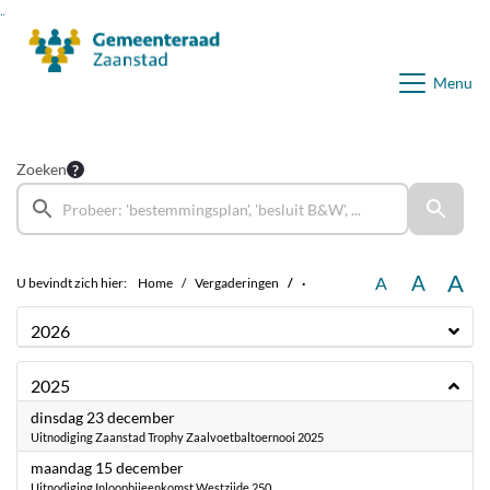
Ga naar de inhoud van deze pagina
Ga naar het zoeken
Ga naar het menu
Menu
Zoeken
A
A
A
U bevindt zich hier:
Home
Vergaderingen
·
2026
2025
2025
dinsdag 23 december
Uitnodiging Zaanstad Trophy Zaalvoetbaltoernooi 2025
2025
maandag 15 december
Uitnodiging Inloopbijeenkomst Westzijde 250