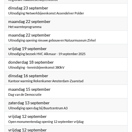
2025
dinsdag 23 september
Uitnodiging Netwerkbijeenkomst Assendelver Polder
2025
maandag 22 september
Het warmteprogramma
2025
maandag 22 september
Uitnodiging opening nieuwe gebouw en Natuurmuseum Zirkel
2025
vrijdag 19 september
Uitnodiging bezoek HVC Alkmaar - 19 september 2025
2025
donderdag 18 september
Uitnodiging - kennisbijeenkomst 380kV
2025
dinsdag 16 september
Kantoor warming Rekenkamer Amsterdam-Zaanstad
2025
maandag 15 september
Dag van de Democratie
2025
zaterdag 13 september
Uitnodiging open dag bij Buurtcentrum A3
2025
vrijdag 12 september
Open monumentendag opening 12 september vrijdag
2025
vrijdag 12 september