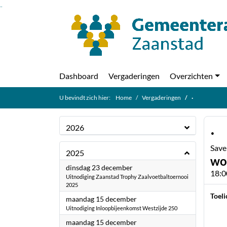
Ga naar de inhoud van deze pagina
Ga naar het zoeken
Ga naar het menu
Dashboard
Vergaderingen
Overzichten
U bevindt zich hier:
Home
Vergaderingen
·
·
2026
Save
2025
wo
2025
dinsdag 23 december
18:0
Uitnodiging Zaanstad Trophy Zaalvoetbaltoernooi
2025
Toeli
2025
maandag 15 december
Uitnodiging Inloopbijeenkomst Westzijde 250
2025
maandag 15 december