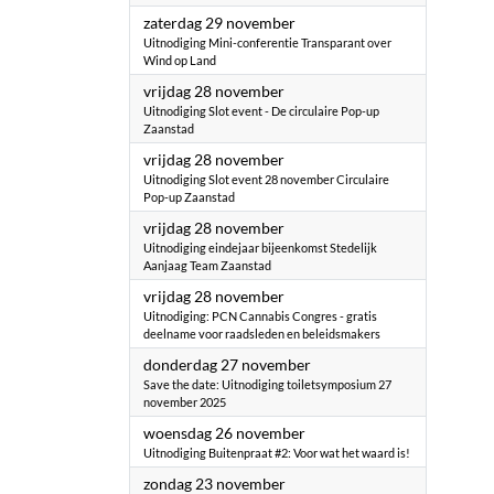
2025
zaterdag 29 november
Uitnodiging Mini-conferentie Transparant over
Wind op Land
2025
vrijdag 28 november
Uitnodiging Slot event - De circulaire Pop-up
Zaanstad
2025
vrijdag 28 november
Uitnodiging Slot event 28 november Circulaire
Pop-up Zaanstad
2025
vrijdag 28 november
Uitnodiging eindejaar bijeenkomst Stedelijk
Aanjaag Team Zaanstad
2025
vrijdag 28 november
Uitnodiging: PCN Cannabis Congres - gratis
deelname voor raadsleden en beleidsmakers
2025
donderdag 27 november
Save the date: Uitnodiging toiletsymposium 27
november 2025
2025
woensdag 26 november
Uitnodiging Buitenpraat #2: Voor wat het waard is!
2025
zondag 23 november