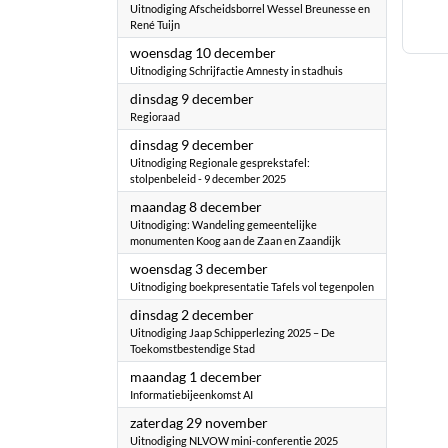
Uitnodiging Afscheidsborrel Wessel Breunesse en
René Tuijn
2025
woensdag 10 december
Uitnodiging Schrijfactie Amnesty in stadhuis
2025
dinsdag 9 december
Regioraad
2025
dinsdag 9 december
Uitnodiging Regionale gesprekstafel:
stolpenbeleid - 9 december 2025
2025
maandag 8 december
Uitnodiging: Wandeling gemeentelijke
monumenten Koog aan de Zaan en Zaandijk
2025
woensdag 3 december
Uitnodiging boekpresentatie Tafels vol tegenpolen
2025
dinsdag 2 december
Uitnodiging Jaap Schipperlezing 2025 – De
Toekomstbestendige Stad
2025
maandag 1 december
Informatiebijeenkomst AI
2025
zaterdag 29 november
Uitnodiging NLVOW mini-conferentie 2025