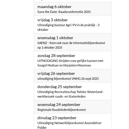
2025
maandag 6 oktober
Save the Date: Raadsconferentie 2025
2025
vrijdag 3 oktober
Uitnodiging bustour Agri-PV in de praktijk - 3
oktober
2025
woensdag 1 oktober
SAENZ - Kom ook naar de informatiebijeenkomst
op 1 oktober 2025
2025
zondag 28 september
UITNODIGING Strijden voor gelijke kansen met
Songül Mutluer en Marjolein Moorman
2025
vrijdag 26 september
uitnodiging bijeenkomst VNHG 26 sept 2025
2025
donderdag 25 september
Uitnodiging Recreatieschap Twiske-Waterland -
werkbezoek raads- en Statenleden
2025
woensdag 24 september
Regionale Raadsledenbijeenkomst
2025
dinsdag 23 september
Uitnodiging Netwerkbijeenkomst Assendelver
Polder