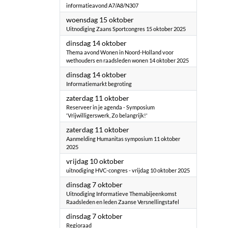
informatieavond A7/A8/N307
2025
woensdag 15 oktober
Uitnodiging Zaans Sportcongres 15 oktober 2025
2025
dinsdag 14 oktober
Thema avond Wonen in Noord-Holland voor
wethouders en raadsleden wonen 14 oktober 2025
2025
dinsdag 14 oktober
Informatiemarkt begroting
2025
zaterdag 11 oktober
Reserveer in je agenda - Symposium
'Vrijwilligerswerk, Zo belangrijk!'
2025
zaterdag 11 oktober
Aanmelding Humanitas symposium 11 oktober
2025
2025
vrijdag 10 oktober
uitnodiging HVC-congres - vrijdag 10 oktober 2025
2025
dinsdag 7 oktober
Uitnodiging Informatieve Themabijeenkomst
Raadsleden en leden Zaanse Versnellingstafel
2025
dinsdag 7 oktober
Regioraad