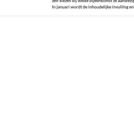
zelf kiezen bij welke bijeenkomst ze aanwezi
In januari wordt de inhoudelijke invulling e