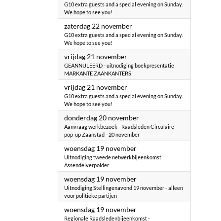
G10 extra guests and a special evening on Sunday.
We hope to see you!
2025
zaterdag 22 november
G10 extra guests and a special evening on Sunday.
We hope to see you!
2025
vrijdag 21 november
GEANNULEERD - uitnodiging boekpresentatie
MARKANTE ZAANKANTERS
2025
vrijdag 21 november
G10 extra guests and a special evening on Sunday.
We hope to see you!
2025
donderdag 20 november
Aanvraag werkbezoek - Raadsleden Circulaire
pop-up Zaanstad - 20 november
2025
woensdag 19 november
Uitnodiging tweede netwerkbijeenkomst
Assendelverpolder
2025
woensdag 19 november
Uitnodiging Stellingenavond 19 november - alleen
voor politieke partijen
2025
woensdag 19 november
Regionale Raadsledenbijeenkomst -