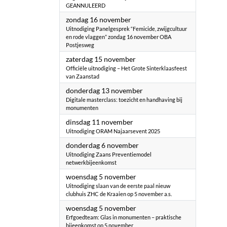
GEANNULEERD
2025
zondag 16 november
Uitnodiging ​Panelgesprek “Femicide, zwijgcultuur
en rode vlaggen” zondag 16 november OBA
Postjesweg
2025
zaterdag 15 november
Officiële uitnodiging – Het Grote Sinterklaasfeest
van Zaanstad
2025
donderdag 13 november
Digitale masterclass: toezicht en handhaving bij
monumenten
2025
dinsdag 11 november
Uitnodiging ORAM Najaarsevent 2025
2025
donderdag 6 november
Uitnodiging Zaans Preventiemodel
netwerkbijeenkomst
2025
woensdag 5 november
Uitnodiging slaan van de eerste paal nieuw
clubhuis ZHC de Kraaien op 5 november a.s.
2025
woensdag 5 november
Erfgoedteam: Glas in monumenten – praktische
bijeenkomst op 5 november