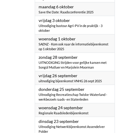
2025
maandag 6 oktober
Save the Date: Raadsconferentie 2025
2025
vrijdag 3 oktober
Uitnodiging bustour Agri-PV in de praktijk - 3
oktober
2025
woensdag 1 oktober
SAENZ - Kom ook naar de informatiebijeenkomst
op 1 oktober 2025
2025
zondag 28 september
UITNODIGING Strijden voor gelijke kansen met
Songül Mutluer en Marjolein Moorman
2025
vrijdag 26 september
uitnodiging bijeenkomst VNHG 26 sept 2025
2025
donderdag 25 september
Uitnodiging Recreatieschap Twiske-Waterland -
werkbezoek raads- en Statenleden
2025
woensdag 24 september
Regionale Raadsledenbijeenkomst
2025
dinsdag 23 september
Uitnodiging Netwerkbijeenkomst Assendelver
Polder