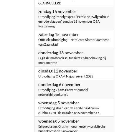
GEANNULEERD
2025
zondag 16 november
Uitnodiging ​Panelgesprek “Femicide, zwijgcultuur
en rode vlaggen” zondag 16 november OBA
Postjesweg
2025
zaterdag 15 november
Officiële uitnodiging – Het Grote Sinterklaasfeest
van Zaanstad
2025
donderdag 13 november
Digitale masterclass: toezicht en handhaving bij
monumenten
2025
dinsdag 11 november
Uitnodiging ORAM Najaarsevent 2025
2025
donderdag 6 november
Uitnodiging Zaans Preventiemodel
netwerkbijeenkomst
2025
woensdag 5 november
Uitnodiging slaan van de eerste paal nieuw
clubhuis ZHC de Kraaien op 5 november a.s.
2025
woensdag 5 november
Erfgoedteam: Glas in monumenten – praktische
bijeenkomst op 5 november