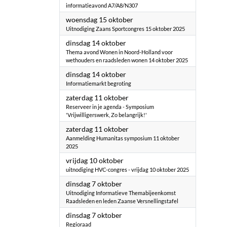
informatieavond A7/A8/N307
2025
woensdag 15 oktober
Uitnodiging Zaans Sportcongres 15 oktober 2025
2025
dinsdag 14 oktober
Thema avond Wonen in Noord-Holland voor
wethouders en raadsleden wonen 14 oktober 2025
2025
dinsdag 14 oktober
Informatiemarkt begroting
2025
zaterdag 11 oktober
Reserveer in je agenda - Symposium
'Vrijwilligerswerk, Zo belangrijk!'
2025
zaterdag 11 oktober
Aanmelding Humanitas symposium 11 oktober
2025
2025
vrijdag 10 oktober
uitnodiging HVC-congres - vrijdag 10 oktober 2025
2025
dinsdag 7 oktober
Uitnodiging Informatieve Themabijeenkomst
Raadsleden en leden Zaanse Versnellingstafel
2025
dinsdag 7 oktober
Regioraad