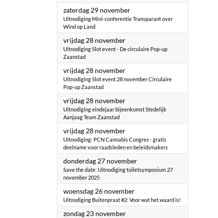
2025
zaterdag 29 november
Uitnodiging Mini-conferentie Transparant over
Wind op Land
2025
vrijdag 28 november
Uitnodiging Slot event - De circulaire Pop-up
Zaanstad
2025
vrijdag 28 november
Uitnodiging Slot event 28 november Circulaire
Pop-up Zaanstad
2025
vrijdag 28 november
Uitnodiging eindejaar bijeenkomst Stedelijk
Aanjaag Team Zaanstad
2025
vrijdag 28 november
Uitnodiging: PCN Cannabis Congres - gratis
deelname voor raadsleden en beleidsmakers
2025
donderdag 27 november
Save the date: Uitnodiging toiletsymposium 27
november 2025
2025
woensdag 26 november
Uitnodiging Buitenpraat #2: Voor wat het waard is!
2025
zondag 23 november