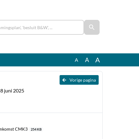
A
A
A
Vorige pagina
18 juni 2025
jeenkomst CMK3
254 KB