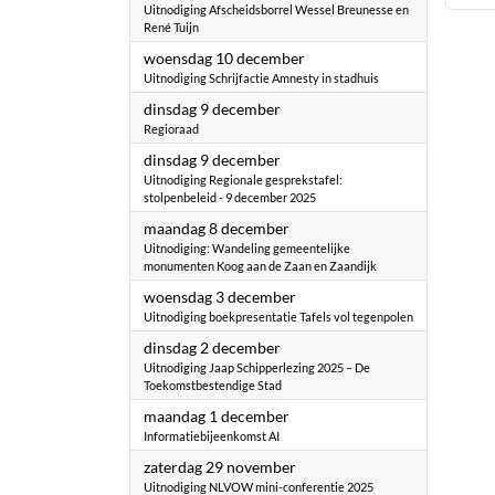
Uitnodiging Afscheidsborrel Wessel Breunesse en
René Tuijn
2025
woensdag 10 december
Uitnodiging Schrijfactie Amnesty in stadhuis
2025
dinsdag 9 december
Regioraad
2025
dinsdag 9 december
Uitnodiging Regionale gesprekstafel:
stolpenbeleid - 9 december 2025
2025
maandag 8 december
Uitnodiging: Wandeling gemeentelijke
monumenten Koog aan de Zaan en Zaandijk
2025
woensdag 3 december
Uitnodiging boekpresentatie Tafels vol tegenpolen
2025
dinsdag 2 december
Uitnodiging Jaap Schipperlezing 2025 – De
Toekomstbestendige Stad
2025
maandag 1 december
Informatiebijeenkomst AI
2025
zaterdag 29 november
Uitnodiging NLVOW mini-conferentie 2025