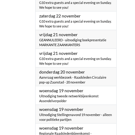
G10 extra guests and a special evening on Sunday.
We hope to see you!
2025
zaterdag 22 november
G10 extra guests and a special evening on Sunday.
We hope to see you!
2025
vrijdag 21 november
GEANNULEERD - uitnodiging boekpresentatie
MARKANTE ZAANKANTERS
2025
vrijdag 21 november
G10 extra guests and a special evening on Sunday.
We hope to see you!
2025
donderdag 20 november
Aanvraag werkbezoek - Raadsleden Circulaire
pop-up Zaanstad - 20 november
2025
woensdag 19 november
Uitnodiging tweede netwerkbijeenkomst
Assendelverpolder
2025
woensdag 19 november
Uitnodiging Stellingenavond 19 november - alleen
voor politieke partijen
2025
woensdag 19 november
Regionale Raadsledenbijeenkomst -