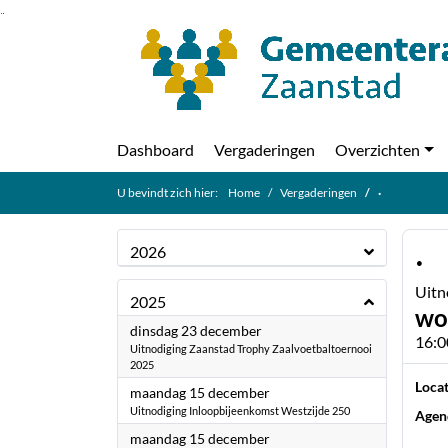
Ga naar de inhoud van deze pagina
Ga naar het zoeken
Ga naar het menu
Dashboard
Vergaderingen
Overzichten
U bevindt zich hier:
Home
Vergaderingen
·
·
2026
Uitn
2025
wo
2025
dinsdag 23 december
16:0
Uitnodiging Zaanstad Trophy Zaalvoetbaltoernooi
2025
Locat
2025
maandag 15 december
Uitnodiging Inloopbijeenkomst Westzijde 250
Agen
2025
maandag 15 december