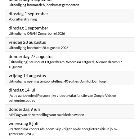
Uitnodiging informatiebijeenkomst gemeenten
2026
dinsdag 1 september
Voorzitterstraining
2026
dinsdag 1 september
Uitnodiging ORAM Zomerborrel 2026
2026
vrijdag 28 augustus
Uitnodiging boottocht 28 augustus 2026
2026
donderdag 27 augustus
{Uitnodiging} Steunpunt Erfgoedteam: Weerbaar erfgoed | Nieuwe datum 27
augustus
2026
vrijdag 14 augustus
Uitnodiging opening tentoonstelling: 40 edities Dam tot Damloop
2026
dinsdag 14 juli
[Actie aanbevolen] Persoonlijke video-avatarfunctie van Google Vids en
beheerdersopties
2026
donderdag 9 juli
MidDag van de Versnelling voor raadsleden wonen
2026
woensdag 8 juli
Startwebinar voor raadsleden: Grip krijgen op de energietransitie in jouw
gemeente (VNG)