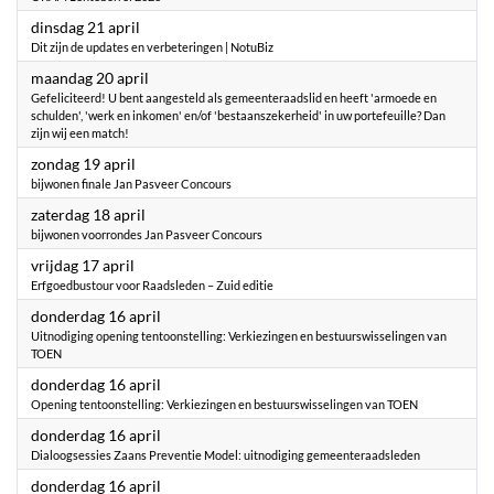
2026
dinsdag 21 april
Dit zijn de updates en verbeteringen | NotuBiz
2026
maandag 20 april
Gefeliciteerd! U bent aangesteld als gemeenteraadslid en heeft 'armoede en
schulden', 'werk en inkomen' en/of 'bestaanszekerheid' in uw portefeuille? Dan
zijn wij een match!
2026
zondag 19 april
bijwonen finale Jan Pasveer Concours
2026
zaterdag 18 april
bijwonen voorrondes Jan Pasveer Concours
2026
vrijdag 17 april
Erfgoedbustour voor Raadsleden – Zuid editie
2026
donderdag 16 april
Uitnodiging opening tentoonstelling: Verkiezingen en bestuurswisselingen van
TOEN
2026
donderdag 16 april
Opening tentoonstelling: Verkiezingen en bestuurswisselingen van TOEN
2026
donderdag 16 april
Dialoogsessies Zaans Preventie Model: uitnodiging gemeenteraadsleden
2026
donderdag 16 april