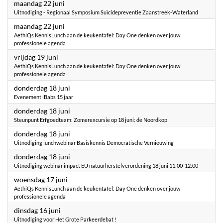
2026
maandag 22 juni
Uitnodiging - Regionaal Symposium Suïcidepreventie Zaanstreek-Waterland
2026
maandag 22 juni
AethiQs KennisLunch aan de keukentafel: Day One denken over jouw
professionele agenda
2026
vrijdag 19 juni
AethiQs KennisLunch aan de keukentafel: Day One denken over jouw
professionele agenda
2026
donderdag 18 juni
Evenement iBabs 15 jaar
2026
donderdag 18 juni
Steunpunt Erfgoedteam: Zomerexcursie op 18 juni: de Noordkop
2026
donderdag 18 juni
Uitnodiging lunchwebinar Basiskennis Democratische Vernieuwing
2026
donderdag 18 juni
Uitnodiging webinar impact EU natuurherstelverordening 18 juni 11:00-12:00
2026
woensdag 17 juni
AethiQs KennisLunch aan de keukentafel: Day One denken over jouw
professionele agenda
2026
dinsdag 16 juni
Uitnodiging voor Het Grote Parkeerdebat !