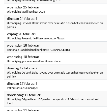
Uitnodiging herdenking Februaristaking 2026
2026
woensdag 25 februari
Uitnodiging jaarlijkse iftar 2026
2026
dinsdag 24 februari
Uitnodiging De Vonk Debat avond over de relatie tussen het lezen van boeken en
politiek
2026
vrijdag 20 februari
Uitnodiging Presentatie Plan van Aanpak Fluxus
2026
woensdag 18 februari
Regionale Raadsledenbijeenkomst - GEANNULEERD
2026
woensdag 18 februari
Uitnodiging gespreksavond Nooit meer slopen
2026
dinsdag 17 februari
Uitnodiging De Vonk Debat avond over de relatie tussen het lezen van boeken en
politiek
2026
dinsdag 17 februari
Pakhuissessie Samenspel
2026
donderdag 12 februari
Uitnodiging Erfgoedteam: Erfgoed op de agenda - 12 februari met aansluitend
lunch
2026
woensdag 11 februari