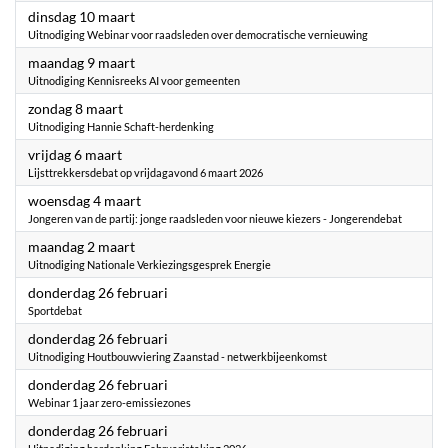
2026
dinsdag 10 maart
Uitnodiging Webinar voor raadsleden over democratische vernieuwing
2026
maandag 9 maart
Uitnodiging Kennisreeks AI voor gemeenten
2026
zondag 8 maart
Uitnodiging Hannie Schaft-herdenking
2026
vrijdag 6 maart
Lijsttrekkersdebat op vrijdagavond 6 maart 2026
2026
woensdag 4 maart
Jongeren van de partij: jonge raadsleden voor nieuwe kiezers - Jongerendebat
2026
maandag 2 maart
Uitnodiging Nationale Verkiezingsgesprek Energie
2026
donderdag 26 februari
Sportdebat
2026
donderdag 26 februari
Uitnodiging Houtbouwviering Zaanstad - netwerkbijeenkomst
2026
donderdag 26 februari
Webinar 1 jaar zero-emissiezones
2026
donderdag 26 februari