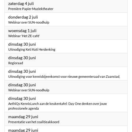
2026
zaterdag 4 juli
Première Papier Muziektheater
2026
donderdag 2 juli
Webinar over SUN-noodhulp
2026
woensdag 1 juli
Webinar 'Het ZE-café'
2026
dinsdag 30 juni
Uitnodiging Keti Koti Herdenking
2026
dinsdag 30 juni
Regioraad
2026
dinsdag 30 juni
Uitnodiging voor kennisbijeenkomst voor nieuwe gemeenteraad van Zaanstad,
2026
dinsdag 30 juni
Webinar over SUN-noodhulp
2026
dinsdag 30 juni
AethiQs KennisLunch aan de keukentafel: Day One denken over jouw
professionele agenda
2026
maandag 29 juni
Presentatie van het coalitieakkoord
2026
maandag 29 juni