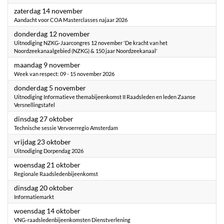
2026
zaterdag 14 november
Aandacht voor COA Masterclasses najaar 2026
2026
donderdag 12 november
Uitnodiging NZKG-Jaarcongres 12 november 'De kracht van het
Noordzeekanaalgebied (NZKG) & 150 jaar Noordzeekanaal'
2026
maandag 9 november
Week van respect: 09 - 15 november 2026
2026
donderdag 5 november
Uitnodiging Informatieve themabijeenkomst II Raadsleden en leden Zaanse
Versnellingstafel
2026
dinsdag 27 oktober
Technische sessie Vervoerregio Amsterdam
2026
vrijdag 23 oktober
Uitnodiging Dorpendag 2026
2026
woensdag 21 oktober
Regionale Raadsledenbijeenkomst
2026
dinsdag 20 oktober
Informatiemarkt
2026
woensdag 14 oktober
VNG-raadsledenbijeenkomsten Dienstverlening