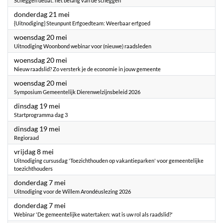
Scheggen debat: het belang van de scheggen
2026
donderdag 21 mei
{Uitnodiging} Steunpunt Erfgoedteam: Weerbaar erfgoed
2026
woensdag 20 mei
Uitnodiging Woonbond webinar voor (nieuwe) raadsleden
2026
woensdag 20 mei
Nieuw raadslid? Zo versterk je de economie in jouw gemeente
2026
woensdag 20 mei
Symposium Gemeentelijk Dierenwelzijnsbeleid 2026
2026
dinsdag 19 mei
Startprogramma dag 3
2026
dinsdag 19 mei
Regioraad
2026
vrijdag 8 mei
Uitnodiging cursusdag 'Toezichthouden op vakantieparken' voor gemeentelijke
toezichthouders
2026
donderdag 7 mei
Uitnodiging voor de Willem Arondéuslezing 2026
2026
donderdag 7 mei
Webinar 'De gemeentelijke watertaken: wat is uw rol als raadslid?'