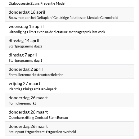
Dialoogsessie Zaans Preventie Model
2026
donderdag 16 april
Bouw mee aan het Deltaplan “Gelukkige Relaties en Mentale Gezondheid
2026
woensdag 15 april
Uitnodiging Film 'Leven na de dictatuur' met nagesprek ism Vonk
2026
dinsdag 14 april
Startprogramma dag 2
2026
dinsdag 7 april
Startprogramma dag 1
2026
donderdag 2 april
Formulierenmarkt steunfractieleden
2026
vrijdag 27 maart
Plantdag Plukgaard Darwinpark
2026
donderdag 26 maart
Formulierenmarkt
2026
donderdag 26 maart
Openbare zitting Centraal Stem Bureau
2026
donderdag 26 maart
Steunpunt Erfgoedteam: Erfgoed en overheid