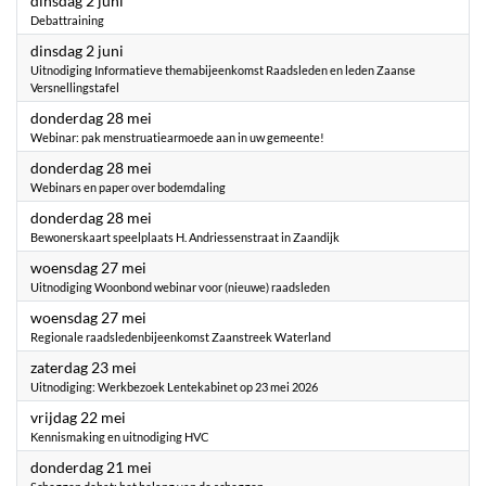
dinsdag 2 juni
Debattraining
2026
dinsdag 2 juni
Uitnodiging Informatieve themabijeenkomst Raadsleden en leden Zaanse
Versnellingstafel
2026
donderdag 28 mei
Webinar: pak menstruatiearmoede aan in uw gemeente!
2026
donderdag 28 mei
Webinars en paper over bodemdaling
2026
donderdag 28 mei
Bewonerskaart speelplaats H. Andriessenstraat in Zaandijk
2026
woensdag 27 mei
Uitnodiging Woonbond webinar voor (nieuwe) raadsleden
2026
woensdag 27 mei
Regionale raadsledenbijeenkomst Zaanstreek Waterland
2026
zaterdag 23 mei
Uitnodiging: Werkbezoek Lentekabinet op 23 mei 2026
2026
vrijdag 22 mei
Kennismaking en uitnodiging HVC
2026
donderdag 21 mei