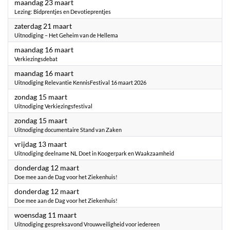
2026
maandag 23 maart
Lezing: Bidprentjes en Devotieprentjes
2026
zaterdag 21 maart
Uitnodiging – Het Geheim van de Hellema
2026
maandag 16 maart
Verkiezingsdebat
2026
maandag 16 maart
Uitnodiging Relevantie KennisFestival 16 maart 2026
2026
zondag 15 maart
Uitnodiging Verkiezingsfestival
2026
zondag 15 maart
Uitnodiging documentaire Stand van Zaken
2026
vrijdag 13 maart
Uitnodiging deelname NL Doet in Koogerpark en Waakzaamheid
2026
donderdag 12 maart
Doe mee aan de Dag voor het Ziekenhuis!
2026
donderdag 12 maart
Doe mee aan de Dag voor het Ziekenhuis!
2026
woensdag 11 maart
Uitnodiging gespreksavond Vrouwveiligheid voor iedereen