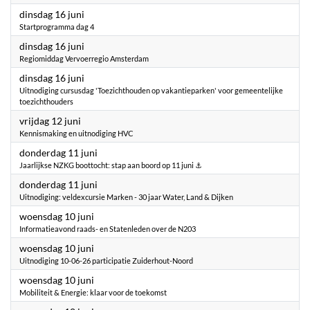
2026
dinsdag 16 juni
Startprogramma dag 4
2026
dinsdag 16 juni
Regiomiddag Vervoerregio Amsterdam
2026
dinsdag 16 juni
Uitnodiging cursusdag 'Toezichthouden op vakantieparken' voor gemeentelijke
toezichthouders
2026
vrijdag 12 juni
Kennismaking en uitnodiging HVC
2026
donderdag 11 juni
Jaarlijkse NZKG boottocht: stap aan boord op 11 juni ⚓
2026
donderdag 11 juni
Uitnodiging: veldexcursie Marken - 30 jaar Water, Land & Dijken
2026
woensdag 10 juni
Informatieavond raads- en Statenleden over de N203
2026
woensdag 10 juni
Uitnodiging 10-06-26 participatie Zuiderhout-Noord
2026
woensdag 10 juni
Mobiliteit & Energie: klaar voor de toekomst