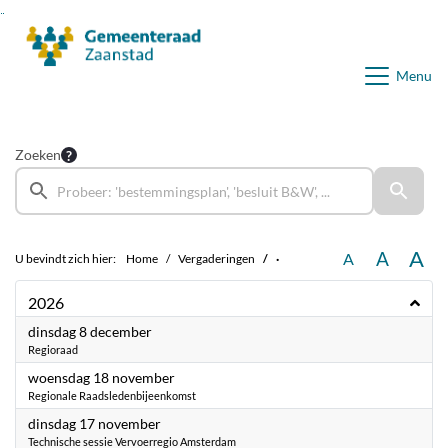
Ga naar de inhoud van deze pagina
Ga naar het zoeken
Ga naar het menu
Menu
Zoeken
A
A
A
U bevindt zich hier:
Home
Vergaderingen
·
2026
2026
dinsdag 8 december
Regioraad
2026
woensdag 18 november
Regionale Raadsledenbijeenkomst
2026
dinsdag 17 november
Technische sessie Vervoerregio Amsterdam