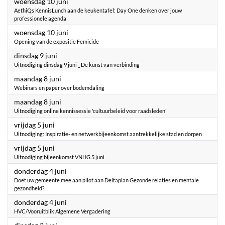
2026
woensdag 10 juni
AethiQs KennisLunch aan de keukentafel: Day One denken over jouw
professionele agenda
2026
woensdag 10 juni
Opening van de expositie Femicide
2026
dinsdag 9 juni
Uitnodiging dinsdag 9 juni _ De kunst van verbinding
2026
maandag 8 juni
Webinars en paper over bodemdaling
2026
maandag 8 juni
Uitnodiging online kennissessie 'cultuurbeleid voor raadsleden'
2026
vrijdag 5 juni
Uitnodiging: Inspiratie- en netwerkbijeenkomst aantrekkelijke stad en dorpen
2026
vrijdag 5 juni
Uitnodiging bijeenkomst VNHG 5 juni
2026
donderdag 4 juni
Doet uw gemeente mee aan pilot aan Deltaplan Gezonde relaties en mentale
gezondheid?
2026
donderdag 4 juni
HVC/Vooruitblik Algemene Vergadering
2026