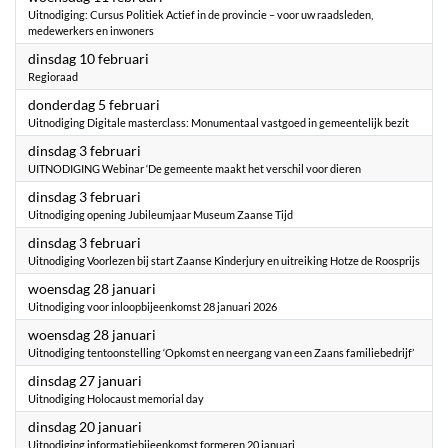
Uitnodiging: Cursus Politiek Actief in de provincie – voor uw raadsleden,
medewerkers en inwoners
2026
dinsdag 10 februari
Regioraad
2026
donderdag 5 februari
Uitnodiging Digitale masterclass: Monumentaal vastgoed in gemeentelijk bezit
2026
dinsdag 3 februari
UITNODIGING Webinar ‘De gemeente maakt het verschil voor dieren
2026
dinsdag 3 februari
Uitnodiging opening Jubileumjaar Museum Zaanse Tijd
2026
dinsdag 3 februari
Uitnodiging Voorlezen bij start Zaanse Kinderjury en uitreiking Hotze de Roosprijs
2026
woensdag 28 januari
Uitnodiging voor inloopbijeenkomst 28 januari 2026
2026
woensdag 28 januari
Uitnodiging tentoonstelling ‘Opkomst en neergang van een Zaans familiebedrijf’
2026
dinsdag 27 januari
Uitnodiging Holocaust memorial day
2026
dinsdag 20 januari
Uitnodiging informatiebijeenkomst formeren 20 januari