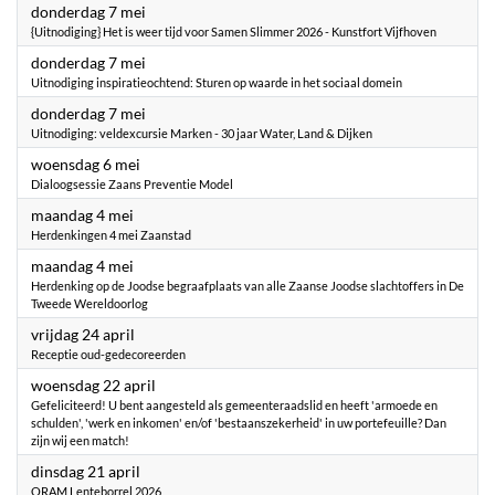
2026
donderdag 7 mei
{Uitnodiging} Het is weer tijd voor Samen Slimmer 2026 - Kunstfort Vijfhoven
2026
donderdag 7 mei
Uitnodiging inspiratieochtend: Sturen op waarde in het sociaal domein
2026
donderdag 7 mei
Uitnodiging: veldexcursie Marken - 30 jaar Water, Land & Dijken
2026
woensdag 6 mei
Dialoogsessie Zaans Preventie Model
2026
maandag 4 mei
Herdenkingen 4 mei Zaanstad
2026
maandag 4 mei
Herdenking op de Joodse begraafplaats van alle Zaanse Joodse slachtoffers in De
Tweede Wereldoorlog
2026
vrijdag 24 april
Receptie oud-gedecoreerden
2026
woensdag 22 april
Gefeliciteerd! U bent aangesteld als gemeenteraadslid en heeft 'armoede en
schulden', 'werk en inkomen' en/of 'bestaanszekerheid' in uw portefeuille? Dan
zijn wij een match!
2026
dinsdag 21 april
ORAM Lenteborrel 2026