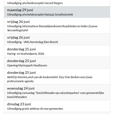
Uitnodiging afscheidsreceptie Gerard Slegers
2026
maandag 29 juni
Uitnodiging afscheidsreceptie Natasja Groothuismink
2026
vrijdag 26 juni
Uitnodiging Informatieve themabijeenkomst Raadsleden en leden Zaanse
Versnellingstafel
2026
vrijdag 26 juni
Uitnodiging - VNG Kennisdag (Den Bosch)
2026
donderdag 25 juni
Haring- en Seafoodparty 2026
2026
donderdag 25 juni
Opening Marinapark Houthaven
2026
donderdag 25 juni
AethiQs KennisLunch aan de keukentafel: Day One denken over jouw
professionele agenda
2026
woensdag 24 juni
Uitnodiging cursusdag 'Toezichthouden op vakantieparken' voor gemeentelijke
toezichthouders
2026
dinsdag 23 juni
Uitnodiging gratis webinar AI voor gemeentes