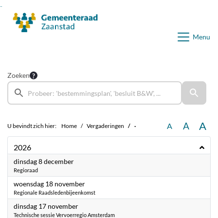
Ga naar de inhoud van deze pagina
Ga naar het zoeken
Ga naar het menu
Menu
Zoeken
A
A
A
U bevindt zich hier:
Home
Vergaderingen
·
2026
2026
dinsdag 8 december
Regioraad
2026
woensdag 18 november
Regionale Raadsledenbijeenkomst
2026
dinsdag 17 november
Technische sessie Vervoerregio Amsterdam