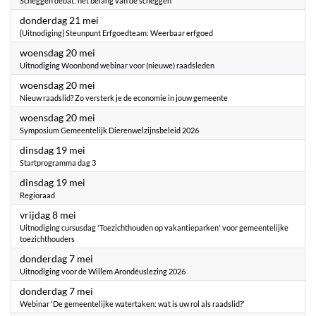
Scheggen debat: het belang van de scheggen
2026
donderdag 21 mei
{Uitnodiging} Steunpunt Erfgoedteam: Weerbaar erfgoed
2026
woensdag 20 mei
Uitnodiging Woonbond webinar voor (nieuwe) raadsleden
2026
woensdag 20 mei
Nieuw raadslid? Zo versterk je de economie in jouw gemeente
2026
woensdag 20 mei
Symposium Gemeentelijk Dierenwelzijnsbeleid 2026
2026
dinsdag 19 mei
Startprogramma dag 3
2026
dinsdag 19 mei
Regioraad
2026
vrijdag 8 mei
Uitnodiging cursusdag 'Toezichthouden op vakantieparken' voor gemeentelijke
toezichthouders
2026
donderdag 7 mei
Uitnodiging voor de Willem Arondéuslezing 2026
2026
donderdag 7 mei
Webinar 'De gemeentelijke watertaken: wat is uw rol als raadslid?'