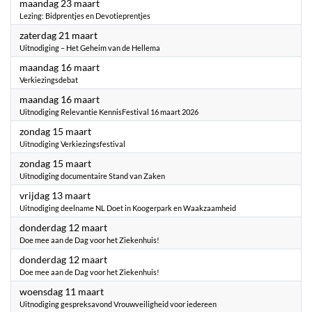
2026
maandag 23 maart
Lezing: Bidprentjes en Devotieprentjes
2026
zaterdag 21 maart
Uitnodiging – Het Geheim van de Hellema
2026
maandag 16 maart
Verkiezingsdebat
2026
maandag 16 maart
Uitnodiging Relevantie KennisFestival 16 maart 2026
2026
zondag 15 maart
Uitnodiging Verkiezingsfestival
2026
zondag 15 maart
Uitnodiging documentaire Stand van Zaken
2026
vrijdag 13 maart
Uitnodiging deelname NL Doet in Koogerpark en Waakzaamheid
2026
donderdag 12 maart
Doe mee aan de Dag voor het Ziekenhuis!
2026
donderdag 12 maart
Doe mee aan de Dag voor het Ziekenhuis!
2026
woensdag 11 maart
Uitnodiging gespreksavond Vrouwveiligheid voor iedereen