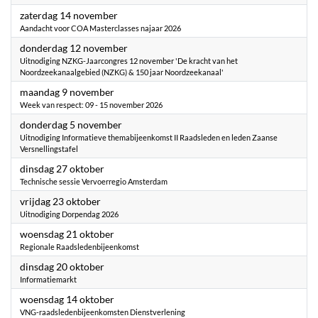
2026
zaterdag 14 november
Aandacht voor COA Masterclasses najaar 2026
2026
donderdag 12 november
Uitnodiging NZKG-Jaarcongres 12 november 'De kracht van het
Noordzeekanaalgebied (NZKG) & 150 jaar Noordzeekanaal'
2026
maandag 9 november
Week van respect: 09 - 15 november 2026
2026
donderdag 5 november
Uitnodiging Informatieve themabijeenkomst II Raadsleden en leden Zaanse
Versnellingstafel
2026
dinsdag 27 oktober
Technische sessie Vervoerregio Amsterdam
2026
vrijdag 23 oktober
Uitnodiging Dorpendag 2026
2026
woensdag 21 oktober
Regionale Raadsledenbijeenkomst
2026
dinsdag 20 oktober
Informatiemarkt
2026
woensdag 14 oktober
VNG-raadsledenbijeenkomsten Dienstverlening