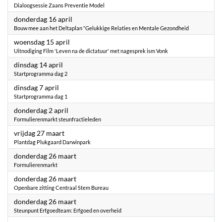
Dialoogsessie Zaans Preventie Model
2026
donderdag 16 april
Bouw mee aan het Deltaplan “Gelukkige Relaties en Mentale Gezondheid
2026
woensdag 15 april
Uitnodiging Film 'Leven na de dictatuur' met nagesprek ism Vonk
2026
dinsdag 14 april
Startprogramma dag 2
2026
dinsdag 7 april
Startprogramma dag 1
2026
donderdag 2 april
Formulierenmarkt steunfractieleden
2026
vrijdag 27 maart
Plantdag Plukgaard Darwinpark
2026
donderdag 26 maart
Formulierenmarkt
2026
donderdag 26 maart
Openbare zitting Centraal Stem Bureau
2026
donderdag 26 maart
Steunpunt Erfgoedteam: Erfgoed en overheid