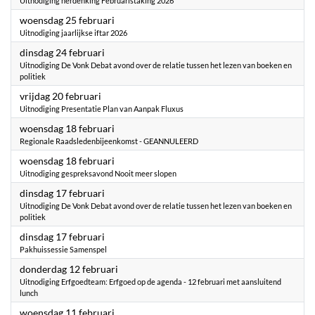
Uitnodiging herdenking Februaristaking 2026
2026
woensdag 25 februari
Uitnodiging jaarlijkse iftar 2026
2026
dinsdag 24 februari
Uitnodiging De Vonk Debat avond over de relatie tussen het lezen van boeken en
politiek
2026
vrijdag 20 februari
Uitnodiging Presentatie Plan van Aanpak Fluxus
2026
woensdag 18 februari
Regionale Raadsledenbijeenkomst - GEANNULEERD
2026
woensdag 18 februari
Uitnodiging gespreksavond Nooit meer slopen
2026
dinsdag 17 februari
Uitnodiging De Vonk Debat avond over de relatie tussen het lezen van boeken en
politiek
2026
dinsdag 17 februari
Pakhuissessie Samenspel
2026
donderdag 12 februari
Uitnodiging Erfgoedteam: Erfgoed op de agenda - 12 februari met aansluitend
lunch
2026
woensdag 11 februari