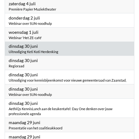
2026
zaterdag 4 juli
Première Papier Muziektheater
2026
donderdag 2 juli
Webinar over SUN-noodhulp
2026
woensdag 1 juli
Webinar 'Het ZE-café'
2026
dinsdag 30 juni
Uitnodiging Keti Koti Herdenking
2026
dinsdag 30 juni
Regioraad
2026
dinsdag 30 juni
Uitnodiging voor kennisbijeenkomst voor nieuwe gemeenteraad van Zaanstad,
2026
dinsdag 30 juni
Webinar over SUN-noodhulp
2026
dinsdag 30 juni
AethiQs KennisLunch aan de keukentafel: Day One denken over jouw
professionele agenda
2026
maandag 29 juni
Presentatie van het coalitieakkoord
2026
maandag 29 juni