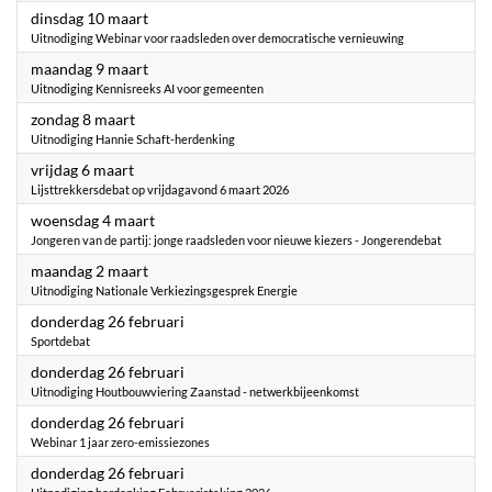
2026
dinsdag 10 maart
Uitnodiging Webinar voor raadsleden over democratische vernieuwing
2026
maandag 9 maart
Uitnodiging Kennisreeks AI voor gemeenten
2026
zondag 8 maart
Uitnodiging Hannie Schaft-herdenking
2026
vrijdag 6 maart
Lijsttrekkersdebat op vrijdagavond 6 maart 2026
2026
woensdag 4 maart
Jongeren van de partij: jonge raadsleden voor nieuwe kiezers - Jongerendebat
2026
maandag 2 maart
Uitnodiging Nationale Verkiezingsgesprek Energie
2026
donderdag 26 februari
Sportdebat
2026
donderdag 26 februari
Uitnodiging Houtbouwviering Zaanstad - netwerkbijeenkomst
2026
donderdag 26 februari
Webinar 1 jaar zero-emissiezones
2026
donderdag 26 februari