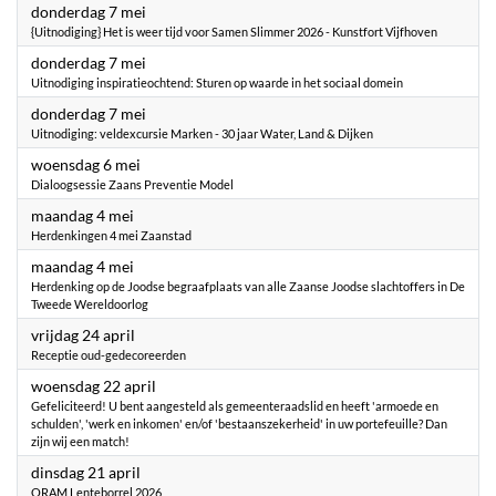
2026
donderdag 7 mei
{Uitnodiging} Het is weer tijd voor Samen Slimmer 2026 - Kunstfort Vijfhoven
2026
donderdag 7 mei
Uitnodiging inspiratieochtend: Sturen op waarde in het sociaal domein
2026
donderdag 7 mei
Uitnodiging: veldexcursie Marken - 30 jaar Water, Land & Dijken
2026
woensdag 6 mei
Dialoogsessie Zaans Preventie Model
2026
maandag 4 mei
Herdenkingen 4 mei Zaanstad
2026
maandag 4 mei
Herdenking op de Joodse begraafplaats van alle Zaanse Joodse slachtoffers in De
Tweede Wereldoorlog
2026
vrijdag 24 april
Receptie oud-gedecoreerden
2026
woensdag 22 april
Gefeliciteerd! U bent aangesteld als gemeenteraadslid en heeft 'armoede en
schulden', 'werk en inkomen' en/of 'bestaanszekerheid' in uw portefeuille? Dan
zijn wij een match!
2026
dinsdag 21 april
ORAM Lenteborrel 2026