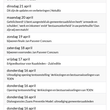
2026
dinsdag 21 april
Dit zijn de updates en verbeteringen | NotuBiz
2026
maandag 20 april
Gefeliciteerd! U bent aangesteld als gemeenteraadslid en heeft 'armoede en
schulden', 'werk en inkomen' en/of 'bestaanszekerheid' in uw portefeuille? Dan
zijn wij een match!
2026
zondag 19 april
bijwonen finale Jan Pasveer Concours
2026
zaterdag 18 april
bijwonen voorrondes Jan Pasveer Concours
2026
vrijdag 17 april
Erfgoedbustour voor Raadsleden – Zuid editie
2026
donderdag 16 april
Uitnodiging opening tentoonstelling: Verkiezingen en bestuurswisselingen van
TOEN
2026
donderdag 16 april
Opening tentoonstelling: Verkiezingen en bestuurswisselingen van TOEN
2026
donderdag 16 april
Dialoogsessies Zaans Preventie Model: uitnodiging gemeenteraadsleden
2026
donderdag 16 april