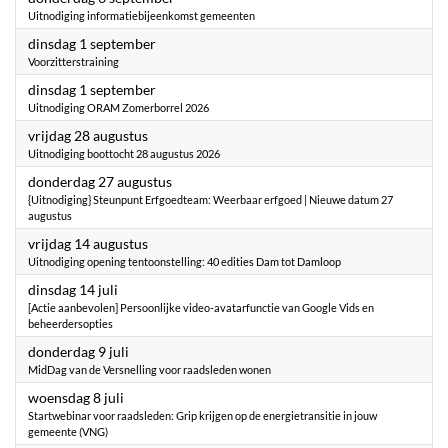
Uitnodiging informatiebijeenkomst gemeenten
2026
dinsdag 1 september
Voorzitterstraining
2026
dinsdag 1 september
Uitnodiging ORAM Zomerborrel 2026
2026
vrijdag 28 augustus
Uitnodiging boottocht 28 augustus 2026
2026
donderdag 27 augustus
{Uitnodiging} Steunpunt Erfgoedteam: Weerbaar erfgoed | Nieuwe datum 27
augustus
2026
vrijdag 14 augustus
Uitnodiging opening tentoonstelling: 40 edities Dam tot Damloop
2026
dinsdag 14 juli
[Actie aanbevolen] Persoonlijke video-avatarfunctie van Google Vids en
beheerdersopties
2026
donderdag 9 juli
MidDag van de Versnelling voor raadsleden wonen
2026
woensdag 8 juli
Startwebinar voor raadsleden: Grip krijgen op de energietransitie in jouw
gemeente (VNG)