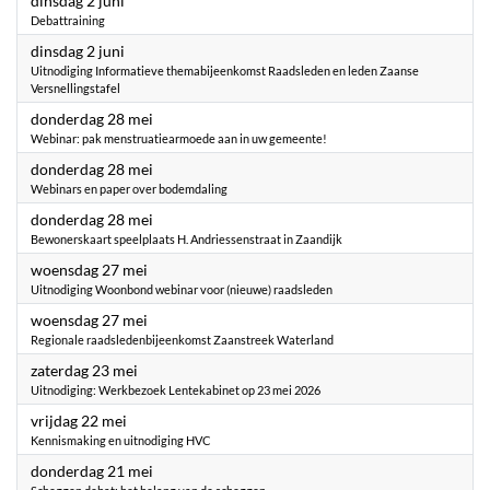
dinsdag 2 juni
Debattraining
2026
dinsdag 2 juni
Uitnodiging Informatieve themabijeenkomst Raadsleden en leden Zaanse
Versnellingstafel
2026
donderdag 28 mei
Webinar: pak menstruatiearmoede aan in uw gemeente!
2026
donderdag 28 mei
Webinars en paper over bodemdaling
2026
donderdag 28 mei
Bewonerskaart speelplaats H. Andriessenstraat in Zaandijk
2026
woensdag 27 mei
Uitnodiging Woonbond webinar voor (nieuwe) raadsleden
2026
woensdag 27 mei
Regionale raadsledenbijeenkomst Zaanstreek Waterland
2026
zaterdag 23 mei
Uitnodiging: Werkbezoek Lentekabinet op 23 mei 2026
2026
vrijdag 22 mei
Kennismaking en uitnodiging HVC
2026
donderdag 21 mei