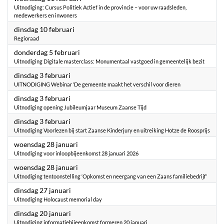
Uitnodiging: Cursus Politiek Actief in de provincie – voor uw raadsleden,
medewerkers en inwoners
2026
dinsdag 10 februari
Regioraad
2026
donderdag 5 februari
Uitnodiging Digitale masterclass: Monumentaal vastgoed in gemeentelijk bezit
2026
dinsdag 3 februari
UITNODIGING Webinar ‘De gemeente maakt het verschil voor dieren
2026
dinsdag 3 februari
Uitnodiging opening Jubileumjaar Museum Zaanse Tijd
2026
dinsdag 3 februari
Uitnodiging Voorlezen bij start Zaanse Kinderjury en uitreiking Hotze de Roosprijs
2026
woensdag 28 januari
Uitnodiging voor inloopbijeenkomst 28 januari 2026
2026
woensdag 28 januari
Uitnodiging tentoonstelling ‘Opkomst en neergang van een Zaans familiebedrijf’
2026
dinsdag 27 januari
Uitnodiging Holocaust memorial day
2026
dinsdag 20 januari
Uitnodiging informatiebijeenkomst formeren 20 januari