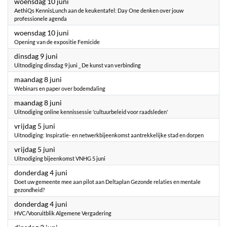
2026
woensdag 10 juni
AethiQs KennisLunch aan de keukentafel: Day One denken over jouw
professionele agenda
2026
woensdag 10 juni
Opening van de expositie Femicide
2026
dinsdag 9 juni
Uitnodiging dinsdag 9 juni _ De kunst van verbinding
2026
maandag 8 juni
Webinars en paper over bodemdaling
2026
maandag 8 juni
Uitnodiging online kennissessie 'cultuurbeleid voor raadsleden'
2026
vrijdag 5 juni
Uitnodiging: Inspiratie- en netwerkbijeenkomst aantrekkelijke stad en dorpen
2026
vrijdag 5 juni
Uitnodiging bijeenkomst VNHG 5 juni
2026
donderdag 4 juni
Doet uw gemeente mee aan pilot aan Deltaplan Gezonde relaties en mentale
gezondheid?
2026
donderdag 4 juni
HVC/Vooruitblik Algemene Vergadering
2026