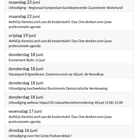
2026
maandag 22 juni
Uitnodiging - Regionaal Symposium Suïcidepreventie Zaanstreek-Waterland
2026
maandag 22 juni
AethiQs KennisLunch aan de keukentafel: Day One denken over jouw
professionele agenda
2026
vrijdag 19 juni
AethiQs KennisLunch aan de keukentafel: Day One denken over jouw
professionele agenda
2026
donderdag 18 juni
Evenement iBabs 15 jaar
2026
donderdag 18 juni
Steunpunt Erfgoedteam: Zomerexcursie op 18 juni: de Noordkop
2026
donderdag 18 juni
Uitnodiging lunchwebinar Basiskennis Democratische Vernieuwing
2026
donderdag 18 juni
Uitnodiging webinar impact EU natuurherstelverordening 18 juni 11:00-12:00
2026
woensdag 17 juni
AethiQs KennisLunch aan de keukentafel: Day One denken over jouw
professionele agenda
2026
dinsdag 16 juni
Uitnodiging voor Het Grote Parkeerdebat !