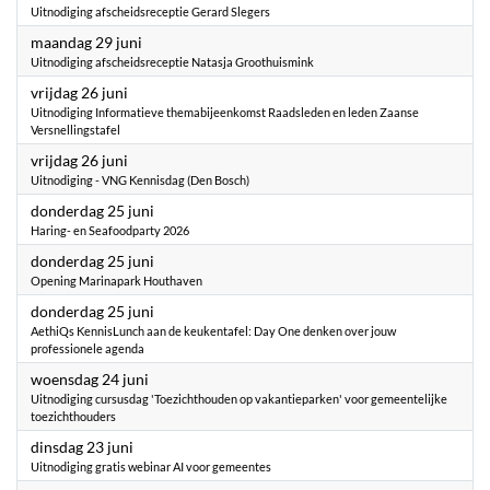
Uitnodiging afscheidsreceptie Gerard Slegers
2026
maandag 29 juni
Uitnodiging afscheidsreceptie Natasja Groothuismink
2026
vrijdag 26 juni
Uitnodiging Informatieve themabijeenkomst Raadsleden en leden Zaanse
Versnellingstafel
2026
vrijdag 26 juni
Uitnodiging - VNG Kennisdag (Den Bosch)
2026
donderdag 25 juni
Haring- en Seafoodparty 2026
2026
donderdag 25 juni
Opening Marinapark Houthaven
2026
donderdag 25 juni
AethiQs KennisLunch aan de keukentafel: Day One denken over jouw
professionele agenda
2026
woensdag 24 juni
Uitnodiging cursusdag 'Toezichthouden op vakantieparken' voor gemeentelijke
toezichthouders
2026
dinsdag 23 juni
Uitnodiging gratis webinar AI voor gemeentes