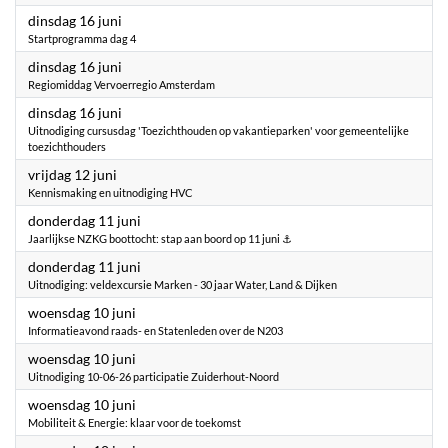
2026
dinsdag 16 juni
Startprogramma dag 4
2026
dinsdag 16 juni
Regiomiddag Vervoerregio Amsterdam
2026
dinsdag 16 juni
Uitnodiging cursusdag 'Toezichthouden op vakantieparken' voor gemeentelijke
toezichthouders
2026
vrijdag 12 juni
Kennismaking en uitnodiging HVC
2026
donderdag 11 juni
Jaarlijkse NZKG boottocht: stap aan boord op 11 juni ⚓
2026
donderdag 11 juni
Uitnodiging: veldexcursie Marken - 30 jaar Water, Land & Dijken
2026
woensdag 10 juni
Informatieavond raads- en Statenleden over de N203
2026
woensdag 10 juni
Uitnodiging 10-06-26 participatie Zuiderhout-Noord
2026
woensdag 10 juni
Mobiliteit & Energie: klaar voor de toekomst