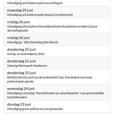
Uitnodiging afscheidsreceptie Gerard Slegers
2026
maandag 29 juni
Uitnodiging afscheidsreceptie Natasja Groothuismink
2026
vrijdag 26 juni
Uitnodiging Informatieve themabijeenkomst Raadsleden en leden Zaanse
Versnellingstafel
2026
vrijdag 26 juni
Uitnodiging - VNG Kennisdag (Den Bosch)
2026
donderdag 25 juni
Haring- en Seafoodparty 2026
2026
donderdag 25 juni
Opening Marinapark Houthaven
2026
donderdag 25 juni
AethiQs KennisLunch aan de keukentafel: Day One denken over jouw
professionele agenda
2026
woensdag 24 juni
Uitnodiging cursusdag 'Toezichthouden op vakantieparken' voor gemeentelijke
toezichthouders
2026
dinsdag 23 juni
Uitnodiging gratis webinar AI voor gemeentes