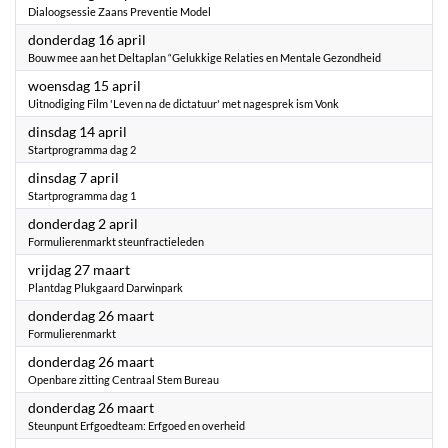
Dialoogsessie Zaans Preventie Model
2026
donderdag 16 april
Bouw mee aan het Deltaplan “Gelukkige Relaties en Mentale Gezondheid
2026
woensdag 15 april
Uitnodiging Film 'Leven na de dictatuur' met nagesprek ism Vonk
2026
dinsdag 14 april
Startprogramma dag 2
2026
dinsdag 7 april
Startprogramma dag 1
2026
donderdag 2 april
Formulierenmarkt steunfractieleden
2026
vrijdag 27 maart
Plantdag Plukgaard Darwinpark
2026
donderdag 26 maart
Formulierenmarkt
2026
donderdag 26 maart
Openbare zitting Centraal Stem Bureau
2026
donderdag 26 maart
Steunpunt Erfgoedteam: Erfgoed en overheid