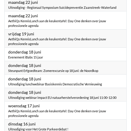
2026
maandag 22 juni
Uitnodiging - Regionaal Symposium Suïcidepreventie Zaanstreek-Waterland
2026
maandag 22 juni
AethiQs KennisLunch aan de keukentafel: Day One denken over jouw
professionele agenda
2026
vrijdag 19 juni
AethiQs KennisLunch aan de keukentafel: Day One denken over jouw
professionele agenda
2026
donderdag 18 juni
Evenement iBabs 15 jaar
2026
donderdag 18 juni
Steunpunt Erfgoedteam: Zomerexcursie op 18 juni: de Noordkop
2026
donderdag 18 juni
Uitnodiging lunchwebinar Basiskennis Democratische Vernieuwing
2026
donderdag 18 juni
Uitnodiging webinar impact EU natuurherstelverordening 18 juni 11:00-12:00
2026
woensdag 17 juni
AethiQs KennisLunch aan de keukentafel: Day One denken over jouw
professionele agenda
2026
dinsdag 16 juni
Uitnodiging voor Het Grote Parkeerdebat !