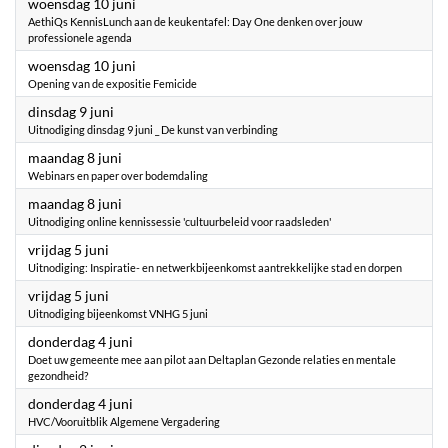
2026
woensdag 10 juni
AethiQs KennisLunch aan de keukentafel: Day One denken over jouw
professionele agenda
2026
woensdag 10 juni
Opening van de expositie Femicide
2026
dinsdag 9 juni
Uitnodiging dinsdag 9 juni _ De kunst van verbinding
2026
maandag 8 juni
Webinars en paper over bodemdaling
2026
maandag 8 juni
Uitnodiging online kennissessie 'cultuurbeleid voor raadsleden'
2026
vrijdag 5 juni
Uitnodiging: Inspiratie- en netwerkbijeenkomst aantrekkelijke stad en dorpen
2026
vrijdag 5 juni
Uitnodiging bijeenkomst VNHG 5 juni
2026
donderdag 4 juni
Doet uw gemeente mee aan pilot aan Deltaplan Gezonde relaties en mentale
gezondheid?
2026
donderdag 4 juni
HVC/Vooruitblik Algemene Vergadering