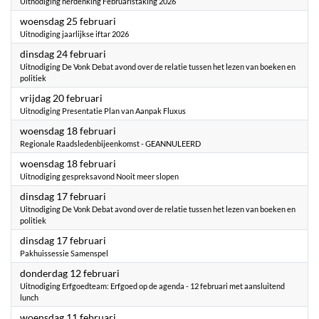
Uitnodiging herdenking Februaristaking 2026
2026
woensdag 25 februari
Uitnodiging jaarlijkse iftar 2026
2026
dinsdag 24 februari
Uitnodiging De Vonk Debat avond over de relatie tussen het lezen van boeken en
politiek
2026
vrijdag 20 februari
Uitnodiging Presentatie Plan van Aanpak Fluxus
2026
woensdag 18 februari
Regionale Raadsledenbijeenkomst - GEANNULEERD
2026
woensdag 18 februari
Uitnodiging gespreksavond Nooit meer slopen
2026
dinsdag 17 februari
Uitnodiging De Vonk Debat avond over de relatie tussen het lezen van boeken en
politiek
2026
dinsdag 17 februari
Pakhuissessie Samenspel
2026
donderdag 12 februari
Uitnodiging Erfgoedteam: Erfgoed op de agenda - 12 februari met aansluitend
lunch
2026
woensdag 11 februari