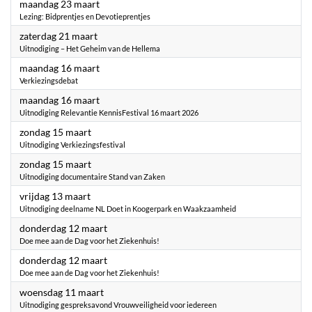
2026
maandag 23 maart
Lezing: Bidprentjes en Devotieprentjes
2026
zaterdag 21 maart
Uitnodiging – Het Geheim van de Hellema
2026
maandag 16 maart
Verkiezingsdebat
2026
maandag 16 maart
Uitnodiging Relevantie KennisFestival 16 maart 2026
2026
zondag 15 maart
Uitnodiging Verkiezingsfestival
2026
zondag 15 maart
Uitnodiging documentaire Stand van Zaken
2026
vrijdag 13 maart
Uitnodiging deelname NL Doet in Koogerpark en Waakzaamheid
2026
donderdag 12 maart
Doe mee aan de Dag voor het Ziekenhuis!
2026
donderdag 12 maart
Doe mee aan de Dag voor het Ziekenhuis!
2026
woensdag 11 maart
Uitnodiging gespreksavond Vrouwveiligheid voor iedereen