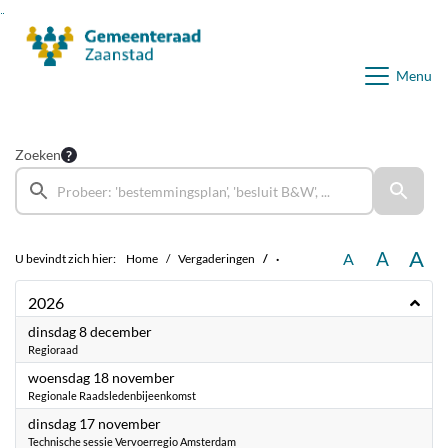
Ga naar de inhoud van deze pagina
Ga naar het zoeken
Ga naar het menu
Menu
Zoeken
A
A
A
U bevindt zich hier:
Home
Vergaderingen
·
2026
2026
dinsdag 8 december
Regioraad
2026
woensdag 18 november
Regionale Raadsledenbijeenkomst
2026
dinsdag 17 november
Technische sessie Vervoerregio Amsterdam