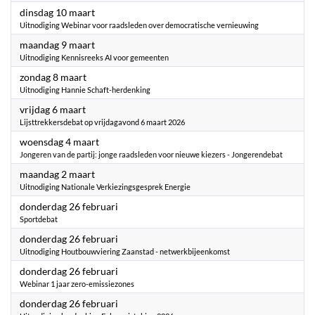
2026
dinsdag 10 maart
Uitnodiging Webinar voor raadsleden over democratische vernieuwing
2026
maandag 9 maart
Uitnodiging Kennisreeks AI voor gemeenten
2026
zondag 8 maart
Uitnodiging Hannie Schaft-herdenking
2026
vrijdag 6 maart
Lijsttrekkersdebat op vrijdagavond 6 maart 2026
2026
woensdag 4 maart
Jongeren van de partij: jonge raadsleden voor nieuwe kiezers - Jongerendebat
2026
maandag 2 maart
Uitnodiging Nationale Verkiezingsgesprek Energie
2026
donderdag 26 februari
Sportdebat
2026
donderdag 26 februari
Uitnodiging Houtbouwviering Zaanstad - netwerkbijeenkomst
2026
donderdag 26 februari
Webinar 1 jaar zero-emissiezones
2026
donderdag 26 februari