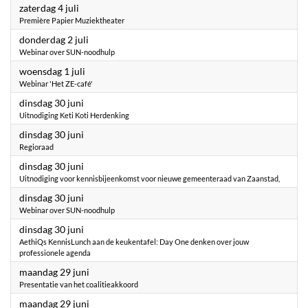
2026
zaterdag 4 juli
Première Papier Muziektheater
2026
donderdag 2 juli
Webinar over SUN-noodhulp
2026
woensdag 1 juli
Webinar 'Het ZE-café'
2026
dinsdag 30 juni
Uitnodiging Keti Koti Herdenking
2026
dinsdag 30 juni
Regioraad
2026
dinsdag 30 juni
Uitnodiging voor kennisbijeenkomst voor nieuwe gemeenteraad van Zaanstad,
2026
dinsdag 30 juni
Webinar over SUN-noodhulp
2026
dinsdag 30 juni
AethiQs KennisLunch aan de keukentafel: Day One denken over jouw
professionele agenda
2026
maandag 29 juni
Presentatie van het coalitieakkoord
2026
maandag 29 juni