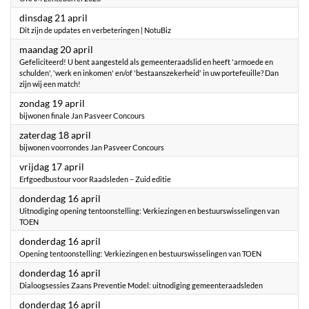
2026
dinsdag 21 april
Dit zijn de updates en verbeteringen | NotuBiz
2026
maandag 20 april
Gefeliciteerd! U bent aangesteld als gemeenteraadslid en heeft 'armoede en
schulden', 'werk en inkomen' en/of 'bestaanszekerheid' in uw portefeuille? Dan
zijn wij een match!
2026
zondag 19 april
bijwonen finale Jan Pasveer Concours
2026
zaterdag 18 april
bijwonen voorrondes Jan Pasveer Concours
2026
vrijdag 17 april
Erfgoedbustour voor Raadsleden – Zuid editie
2026
donderdag 16 april
Uitnodiging opening tentoonstelling: Verkiezingen en bestuurswisselingen van
TOEN
2026
donderdag 16 april
Opening tentoonstelling: Verkiezingen en bestuurswisselingen van TOEN
2026
donderdag 16 april
Dialoogsessies Zaans Preventie Model: uitnodiging gemeenteraadsleden
2026
donderdag 16 april