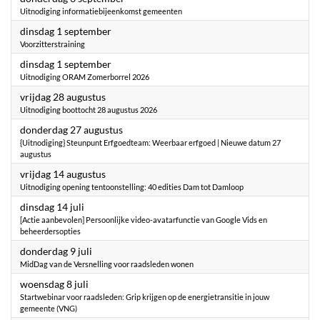
Uitnodiging informatiebijeenkomst gemeenten
2026
dinsdag 1 september
Voorzitterstraining
2026
dinsdag 1 september
Uitnodiging ORAM Zomerborrel 2026
2026
vrijdag 28 augustus
Uitnodiging boottocht 28 augustus 2026
2026
donderdag 27 augustus
{Uitnodiging} Steunpunt Erfgoedteam: Weerbaar erfgoed | Nieuwe datum 27
augustus
2026
vrijdag 14 augustus
Uitnodiging opening tentoonstelling: 40 edities Dam tot Damloop
2026
dinsdag 14 juli
[Actie aanbevolen] Persoonlijke video-avatarfunctie van Google Vids en
beheerdersopties
2026
donderdag 9 juli
MidDag van de Versnelling voor raadsleden wonen
2026
woensdag 8 juli
Startwebinar voor raadsleden: Grip krijgen op de energietransitie in jouw
gemeente (VNG)