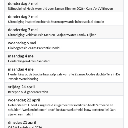
2026
donderdag 7 mei
{Uitnodiging} Het is weer tijd voor Samen Slimmer 2026 - Kunstfort Vijfhoven
2026
donderdag 7 mei
Uitnodiging inspiratieochtend: Sturen op waarde in het sociaal domein
2026
donderdag 7 mei
Uitnodiging: veldexcursie Marken - 30 jaar Water, Land & Dijken
2026
woensdag 6 mei
Dialoogsessie Zaans Preventie Model
2026
maandag 4 mei
Herdenkingen 4 mei Zaanstad
2026
maandag 4 mei
Herdenking op de Joodse begraafplaats van alle Zaanse Joodse slachtoffers in De
Tweede Wereldoorlog
2026
vrijdag 24 april
Receptie oud-gedecoreerden
2026
woensdag 22 april
Gefeliciteerd! U bent aangesteld als gemeenteraadslid en heeft 'armoede en
schulden', 'werk en inkomen' en/of 'bestaanszekerheid' in uw portefeuille? Dan
zijn wij een match!
2026
dinsdag 21 april
ORAM Lenteborrel 2026