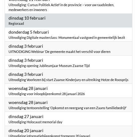
Uitnodiging: Cursus Politiek Actief in de provincie – voor uw raadsleden,
medewerkers en inwoners
2026
dinsdag 10 februari
Regioraad
2026
donderdag 5 februari
Uitnodiging Digitale masterclass: Monumentaal vastgoed in gemeentelijk bezit
2026
dinsdag 3 februari
UITNODIGING Webinar ‘De gemeente maakt het verschil voor dieren
2026
dinsdag 3 februari
Uitnodiging opening Jubileumjaar Museum Zaanse Tijd
2026
dinsdag 3 februari
Uitnodiging Voorlezen bij start Zaanse Kinderjury en uitreiking Hotze de Roosprijs
2026
woensdag 28 januari
Uitnodiging voor inloopbijeenkomst 28 januari 2026
2026
woensdag 28 januari
Uitnodiging tentoonstelling ‘Opkomst en neergang van een Zaans familiebedrijf’
2026
dinsdag 27 januari
Uitnodiging Holocaust memorial day
2026
dinsdag 20 januari
Uitnodiging informatiebijeenkomst formeren 20 januari