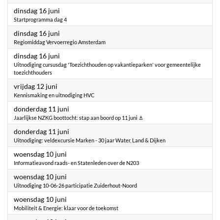
2026
dinsdag 16 juni
Startprogramma dag 4
2026
dinsdag 16 juni
Regiomiddag Vervoerregio Amsterdam
2026
dinsdag 16 juni
Uitnodiging cursusdag 'Toezichthouden op vakantieparken' voor gemeentelijke
toezichthouders
2026
vrijdag 12 juni
Kennismaking en uitnodiging HVC
2026
donderdag 11 juni
Jaarlijkse NZKG boottocht: stap aan boord op 11 juni ⚓
2026
donderdag 11 juni
Uitnodiging: veldexcursie Marken - 30 jaar Water, Land & Dijken
2026
woensdag 10 juni
Informatieavond raads- en Statenleden over de N203
2026
woensdag 10 juni
Uitnodiging 10-06-26 participatie Zuiderhout-Noord
2026
woensdag 10 juni
Mobiliteit & Energie: klaar voor de toekomst