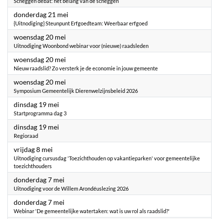
Scheggen debat: het belang van de scheggen
2026
donderdag 21 mei
{Uitnodiging} Steunpunt Erfgoedteam: Weerbaar erfgoed
2026
woensdag 20 mei
Uitnodiging Woonbond webinar voor (nieuwe) raadsleden
2026
woensdag 20 mei
Nieuw raadslid? Zo versterk je de economie in jouw gemeente
2026
woensdag 20 mei
Symposium Gemeentelijk Dierenwelzijnsbeleid 2026
2026
dinsdag 19 mei
Startprogramma dag 3
2026
dinsdag 19 mei
Regioraad
2026
vrijdag 8 mei
Uitnodiging cursusdag 'Toezichthouden op vakantieparken' voor gemeentelijke
toezichthouders
2026
donderdag 7 mei
Uitnodiging voor de Willem Arondéuslezing 2026
2026
donderdag 7 mei
Webinar 'De gemeentelijke watertaken: wat is uw rol als raadslid?'