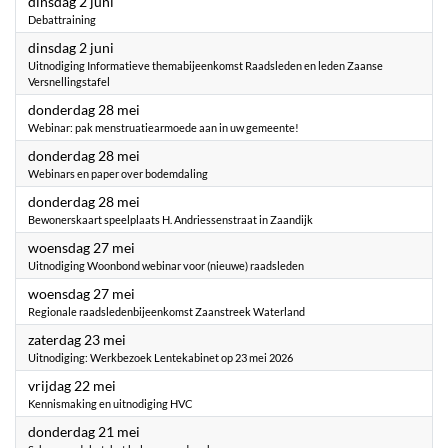
2026
dinsdag 2 juni
Debattraining
2026
dinsdag 2 juni
Uitnodiging Informatieve themabijeenkomst Raadsleden en leden Zaanse
Versnellingstafel
2026
donderdag 28 mei
Webinar: pak menstruatiearmoede aan in uw gemeente!
2026
donderdag 28 mei
Webinars en paper over bodemdaling
2026
donderdag 28 mei
Bewonerskaart speelplaats H. Andriessenstraat in Zaandijk
2026
woensdag 27 mei
Uitnodiging Woonbond webinar voor (nieuwe) raadsleden
2026
woensdag 27 mei
Regionale raadsledenbijeenkomst Zaanstreek Waterland
2026
zaterdag 23 mei
Uitnodiging: Werkbezoek Lentekabinet op 23 mei 2026
2026
vrijdag 22 mei
Kennismaking en uitnodiging HVC
2026
donderdag 21 mei