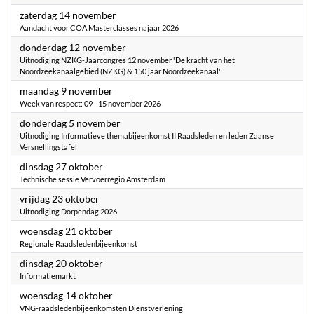
2026
zaterdag 14 november
Aandacht voor COA Masterclasses najaar 2026
2026
donderdag 12 november
Uitnodiging NZKG-Jaarcongres 12 november 'De kracht van het
Noordzeekanaalgebied (NZKG) & 150 jaar Noordzeekanaal'
2026
maandag 9 november
Week van respect: 09 - 15 november 2026
2026
donderdag 5 november
Uitnodiging Informatieve themabijeenkomst II Raadsleden en leden Zaanse
Versnellingstafel
2026
dinsdag 27 oktober
Technische sessie Vervoerregio Amsterdam
2026
vrijdag 23 oktober
Uitnodiging Dorpendag 2026
2026
woensdag 21 oktober
Regionale Raadsledenbijeenkomst
2026
dinsdag 20 oktober
Informatiemarkt
2026
woensdag 14 oktober
VNG-raadsledenbijeenkomsten Dienstverlening