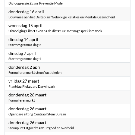
Dialoogsessie Zaans Preventie Model
2026
donderdag 16 april
Bouw mee aan het Deltaplan “Gelukkige Relaties en Mentale Gezondheid
2026
woensdag 15 april
Uitnodiging Film 'Leven na de dictatuur' met nagesprek ism Vonk
2026
dinsdag 14 april
Startprogramma dag 2
2026
dinsdag 7 april
Startprogramma dag 1
2026
donderdag 2 april
Formulierenmarkt steunfractieleden
2026
vrijdag 27 maart
Plantdag Plukgaard Darwinpark
2026
donderdag 26 maart
Formulierenmarkt
2026
donderdag 26 maart
Openbare zitting Centraal Stem Bureau
2026
donderdag 26 maart
Steunpunt Erfgoedteam: Erfgoed en overheid