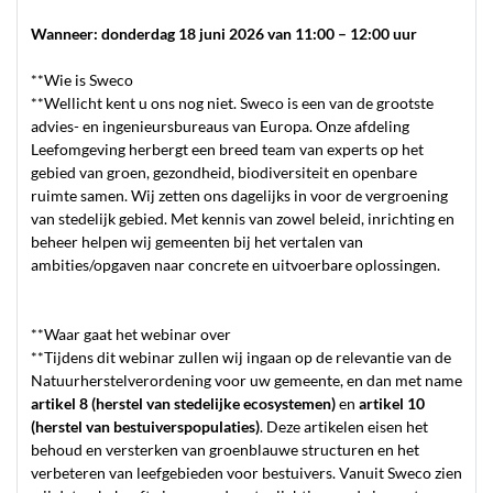
Wanneer:
donderdag 18 juni 2026 van 11:00 – 12:00 uur
**Wie is Sweco
**Wellicht kent u ons nog niet. Sweco is een van de grootste
advies- en ingenieursbureaus van Europa. Onze afdeling
Leefomgeving herbergt een breed team van experts op het
gebied van groen, gezondheid, biodiversiteit en openbare
ruimte samen. Wij zetten ons dagelijks in voor de vergroening
van stedelijk gebied. Met kennis van zowel beleid, inrichting en
beheer helpen wij gemeenten bij het vertalen van
ambities/opgaven naar concrete en uitvoerbare oplossingen.
**Waar gaat het webinar over
**Tijdens dit webinar zullen wij ingaan op de relevantie van de
Natuurherstelverordening voor uw gemeente, en dan met name
artikel 8 (herstel van stedelijke ecosystemen)
en
artikel 10
(herstel van bestuiverspopulaties)
. Deze artikelen eisen het
behoud en versterken van groenblauwe structuren en het
verbeteren van leefgebieden voor bestuivers. Vanuit Sweco zien