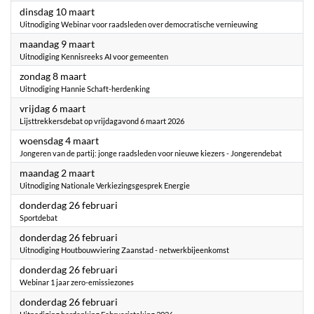
2026
dinsdag 10 maart
Uitnodiging Webinar voor raadsleden over democratische vernieuwing
2026
maandag 9 maart
Uitnodiging Kennisreeks AI voor gemeenten
2026
zondag 8 maart
Uitnodiging Hannie Schaft-herdenking
2026
vrijdag 6 maart
Lijsttrekkersdebat op vrijdagavond 6 maart 2026
2026
woensdag 4 maart
Jongeren van de partij: jonge raadsleden voor nieuwe kiezers - Jongerendebat
2026
maandag 2 maart
Uitnodiging Nationale Verkiezingsgesprek Energie
2026
donderdag 26 februari
Sportdebat
2026
donderdag 26 februari
Uitnodiging Houtbouwviering Zaanstad - netwerkbijeenkomst
2026
donderdag 26 februari
Webinar 1 jaar zero-emissiezones
2026
donderdag 26 februari