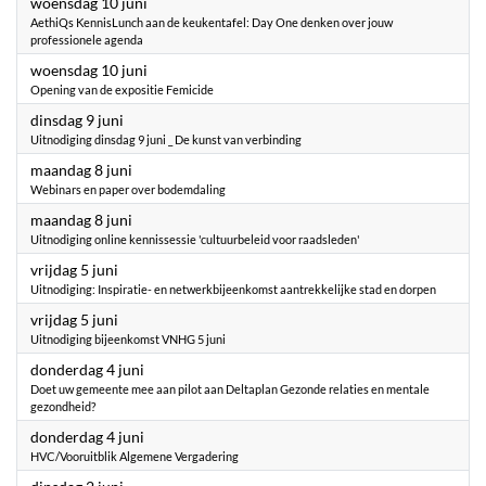
2026
woensdag 10 juni
AethiQs KennisLunch aan de keukentafel: Day One denken over jouw
professionele agenda
2026
woensdag 10 juni
Opening van de expositie Femicide
2026
dinsdag 9 juni
Uitnodiging dinsdag 9 juni _ De kunst van verbinding
2026
maandag 8 juni
Webinars en paper over bodemdaling
2026
maandag 8 juni
Uitnodiging online kennissessie 'cultuurbeleid voor raadsleden'
2026
vrijdag 5 juni
Uitnodiging: Inspiratie- en netwerkbijeenkomst aantrekkelijke stad en dorpen
2026
vrijdag 5 juni
Uitnodiging bijeenkomst VNHG 5 juni
2026
donderdag 4 juni
Doet uw gemeente mee aan pilot aan Deltaplan Gezonde relaties en mentale
gezondheid?
2026
donderdag 4 juni
HVC/Vooruitblik Algemene Vergadering
2026