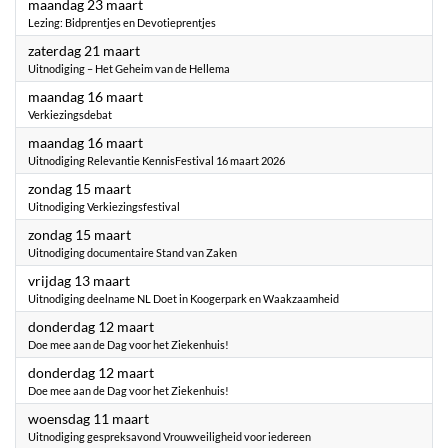
2026
maandag 23 maart
Lezing: Bidprentjes en Devotieprentjes
2026
zaterdag 21 maart
Uitnodiging – Het Geheim van de Hellema
2026
maandag 16 maart
Verkiezingsdebat
2026
maandag 16 maart
Uitnodiging Relevantie KennisFestival 16 maart 2026
2026
zondag 15 maart
Uitnodiging Verkiezingsfestival
2026
zondag 15 maart
Uitnodiging documentaire Stand van Zaken
2026
vrijdag 13 maart
Uitnodiging deelname NL Doet in Koogerpark en Waakzaamheid
2026
donderdag 12 maart
Doe mee aan de Dag voor het Ziekenhuis!
2026
donderdag 12 maart
Doe mee aan de Dag voor het Ziekenhuis!
2026
woensdag 11 maart
Uitnodiging gespreksavond Vrouwveiligheid voor iedereen