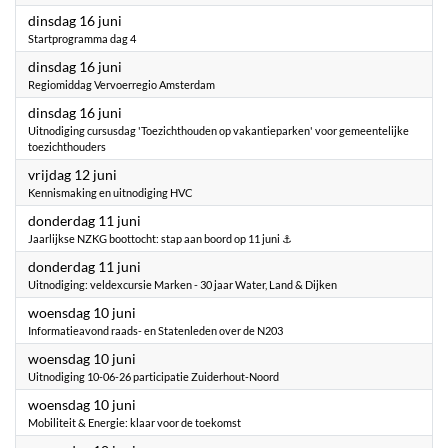
2026
dinsdag 16 juni
Startprogramma dag 4
2026
dinsdag 16 juni
Regiomiddag Vervoerregio Amsterdam
2026
dinsdag 16 juni
Uitnodiging cursusdag 'Toezichthouden op vakantieparken' voor gemeentelijke
toezichthouders
2026
vrijdag 12 juni
Kennismaking en uitnodiging HVC
2026
donderdag 11 juni
Jaarlijkse NZKG boottocht: stap aan boord op 11 juni ⚓
2026
donderdag 11 juni
Uitnodiging: veldexcursie Marken - 30 jaar Water, Land & Dijken
2026
woensdag 10 juni
Informatieavond raads- en Statenleden over de N203
2026
woensdag 10 juni
Uitnodiging 10-06-26 participatie Zuiderhout-Noord
2026
woensdag 10 juni
Mobiliteit & Energie: klaar voor de toekomst