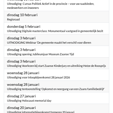
Uitnodiging: Cursus Politiek Actief in de provincie – voor uw raadsleden,
medewerkers en inwoners
2026
dinsdag 10 februari
Regioraad
2026
donderdag 5 februari
Uitnodiging Digitale masterclass: Monumentaal vastgoed in gemeentelijk bezit
2026
dinsdag 3 februari
UITNODIGING Webinar ‘De gemeente maakt het verschil voor dieren
2026
dinsdag 3 februari
Uitnodiging opening Jubileumjaar Museum Zaanse Tijd
2026
dinsdag 3 februari
Uitnodiging Voorlezen bij start Zaanse Kinderjury en uitreiking Hotze de Roosprijs
2026
woensdag 28 januari
Uitnodiging voor inloopbijeenkomst 28 januari 2026
2026
woensdag 28 januari
Uitnodiging tentoonstelling ‘Opkomst en neergang van een Zaans familiebedrijf’
2026
dinsdag 27 januari
Uitnodiging Holocaust memorial day
2026
dinsdag 20 januari
Uitnodiging informatiebijeenkomst formeren 20 januari