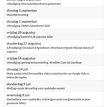
Uitnodiging informatiebijeenkomst gemeenten
2026
dinsdag 1 september
Voorzitterstraining
2026
dinsdag 1 september
Uitnodiging ORAM Zomerborrel 2026
2026
vrijdag 28 augustus
Uitnodiging boottocht 28 augustus 2026
2026
donderdag 27 augustus
{Uitnodiging} Steunpunt Erfgoedteam: Weerbaar erfgoed | Nieuwe datum 27
augustus
2026
vrijdag 14 augustus
Uitnodiging opening tentoonstelling: 40 edities Dam tot Damloop
2026
dinsdag 14 juli
[Actie aanbevolen] Persoonlijke video-avatarfunctie van Google Vids en
beheerdersopties
2026
donderdag 9 juli
MidDag van de Versnelling voor raadsleden wonen
2026
woensdag 8 juli
Startwebinar voor raadsleden: Grip krijgen op de energietransitie in jouw
gemeente (VNG)