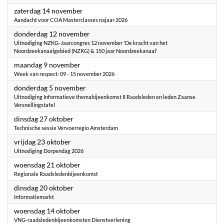
2026
zaterdag 14 november
Aandacht voor COA Masterclasses najaar 2026
2026
donderdag 12 november
Uitnodiging NZKG-Jaarcongres 12 november 'De kracht van het
Noordzeekanaalgebied (NZKG) & 150 jaar Noordzeekanaal'
2026
maandag 9 november
Week van respect: 09 - 15 november 2026
2026
donderdag 5 november
Uitnodiging Informatieve themabijeenkomst II Raadsleden en leden Zaanse
Versnellingstafel
2026
dinsdag 27 oktober
Technische sessie Vervoerregio Amsterdam
2026
vrijdag 23 oktober
Uitnodiging Dorpendag 2026
2026
woensdag 21 oktober
Regionale Raadsledenbijeenkomst
2026
dinsdag 20 oktober
Informatiemarkt
2026
woensdag 14 oktober
VNG-raadsledenbijeenkomsten Dienstverlening