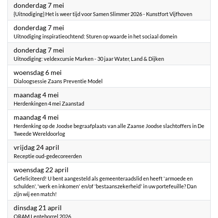
2026
donderdag 7 mei
{Uitnodiging} Het is weer tijd voor Samen Slimmer 2026 - Kunstfort Vijfhoven
2026
donderdag 7 mei
Uitnodiging inspiratieochtend: Sturen op waarde in het sociaal domein
2026
donderdag 7 mei
Uitnodiging: veldexcursie Marken - 30 jaar Water, Land & Dijken
2026
woensdag 6 mei
Dialoogsessie Zaans Preventie Model
2026
maandag 4 mei
Herdenkingen 4 mei Zaanstad
2026
maandag 4 mei
Herdenking op de Joodse begraafplaats van alle Zaanse Joodse slachtoffers in De
Tweede Wereldoorlog
2026
vrijdag 24 april
Receptie oud-gedecoreerden
2026
woensdag 22 april
Gefeliciteerd! U bent aangesteld als gemeenteraadslid en heeft 'armoede en
schulden', 'werk en inkomen' en/of 'bestaanszekerheid' in uw portefeuille? Dan
zijn wij een match!
2026
dinsdag 21 april
ORAM Lenteborrel 2026