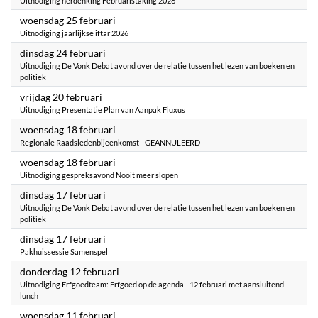
Uitnodiging herdenking Februaristaking 2026
2026
woensdag 25 februari
Uitnodiging jaarlijkse iftar 2026
2026
dinsdag 24 februari
Uitnodiging De Vonk Debat avond over de relatie tussen het lezen van boeken en
politiek
2026
vrijdag 20 februari
Uitnodiging Presentatie Plan van Aanpak Fluxus
2026
woensdag 18 februari
Regionale Raadsledenbijeenkomst - GEANNULEERD
2026
woensdag 18 februari
Uitnodiging gespreksavond Nooit meer slopen
2026
dinsdag 17 februari
Uitnodiging De Vonk Debat avond over de relatie tussen het lezen van boeken en
politiek
2026
dinsdag 17 februari
Pakhuissessie Samenspel
2026
donderdag 12 februari
Uitnodiging Erfgoedteam: Erfgoed op de agenda - 12 februari met aansluitend
lunch
2026
woensdag 11 februari