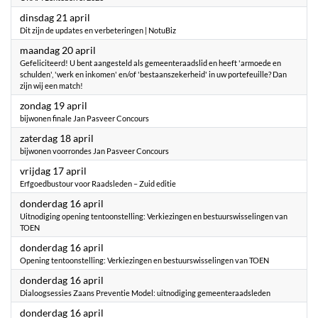
2026
dinsdag 21 april
Dit zijn de updates en verbeteringen | NotuBiz
2026
maandag 20 april
Gefeliciteerd! U bent aangesteld als gemeenteraadslid en heeft 'armoede en
schulden', 'werk en inkomen' en/of 'bestaanszekerheid' in uw portefeuille? Dan
zijn wij een match!
2026
zondag 19 april
bijwonen finale Jan Pasveer Concours
2026
zaterdag 18 april
bijwonen voorrondes Jan Pasveer Concours
2026
vrijdag 17 april
Erfgoedbustour voor Raadsleden – Zuid editie
2026
donderdag 16 april
Uitnodiging opening tentoonstelling: Verkiezingen en bestuurswisselingen van
TOEN
2026
donderdag 16 april
Opening tentoonstelling: Verkiezingen en bestuurswisselingen van TOEN
2026
donderdag 16 april
Dialoogsessies Zaans Preventie Model: uitnodiging gemeenteraadsleden
2026
donderdag 16 april