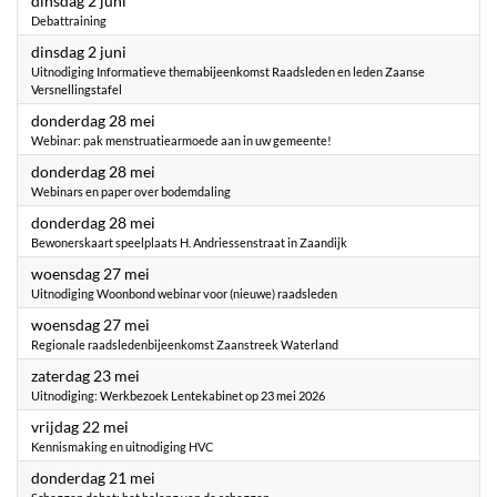
dinsdag 2 juni
Debattraining
2026
dinsdag 2 juni
Uitnodiging Informatieve themabijeenkomst Raadsleden en leden Zaanse
Versnellingstafel
2026
donderdag 28 mei
Webinar: pak menstruatiearmoede aan in uw gemeente!
2026
donderdag 28 mei
Webinars en paper over bodemdaling
2026
donderdag 28 mei
Bewonerskaart speelplaats H. Andriessenstraat in Zaandijk
2026
woensdag 27 mei
Uitnodiging Woonbond webinar voor (nieuwe) raadsleden
2026
woensdag 27 mei
Regionale raadsledenbijeenkomst Zaanstreek Waterland
2026
zaterdag 23 mei
Uitnodiging: Werkbezoek Lentekabinet op 23 mei 2026
2026
vrijdag 22 mei
Kennismaking en uitnodiging HVC
2026
donderdag 21 mei