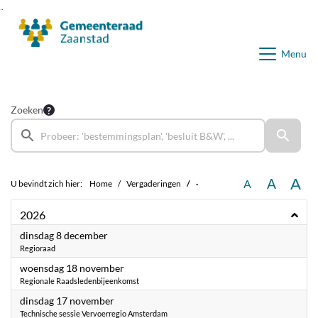
Ga naar de inhoud van deze pagina
Ga naar het zoeken
Ga naar het menu
Menu
Zoeken
A
A
A
U bevindt zich hier:
Home
Vergaderingen
·
2026
2026
dinsdag 8 december
Regioraad
2026
woensdag 18 november
Regionale Raadsledenbijeenkomst
2026
dinsdag 17 november
Technische sessie Vervoerregio Amsterdam