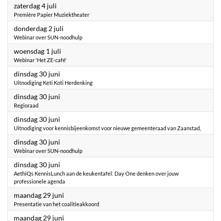
2026
zaterdag 4 juli
Première Papier Muziektheater
2026
donderdag 2 juli
Webinar over SUN-noodhulp
2026
woensdag 1 juli
Webinar 'Het ZE-café'
2026
dinsdag 30 juni
Uitnodiging Keti Koti Herdenking
2026
dinsdag 30 juni
Regioraad
2026
dinsdag 30 juni
Uitnodiging voor kennisbijeenkomst voor nieuwe gemeenteraad van Zaanstad,
2026
dinsdag 30 juni
Webinar over SUN-noodhulp
2026
dinsdag 30 juni
AethiQs KennisLunch aan de keukentafel: Day One denken over jouw
professionele agenda
2026
maandag 29 juni
Presentatie van het coalitieakkoord
2026
maandag 29 juni