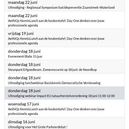
2026
maandag 22 juni
Uitnodiging - Regionaal Symposium Suïcidepreventie Zaanstreek-Waterland
2026
maandag 22 juni
AethiQs KennisLunch aan de keukentafel: Day One denken over jouw
professionele agenda
2026
vrijdag 19 juni
AethiQs KennisLunch aan de keukentafel: Day One denken over jouw
professionele agenda
2026
donderdag 18 juni
Evenement iBabs 15 jaar
2026
donderdag 18 juni
Steunpunt Erfgoedteam: Zomerexcursie op 18 juni: de Noordkop
2026
donderdag 18 juni
Uitnodiging lunchwebinar Basiskennis Democratische Vernieuwing
2026
donderdag 18 juni
Uitnodiging webinar impact EU natuurherstelverordening 18 juni 11:00-12:00
2026
woensdag 17 juni
AethiQs KennisLunch aan de keukentafel: Day One denken over jouw
professionele agenda
2026
dinsdag 16 juni
Uitnodiging voor Het Grote Parkeerdebat !