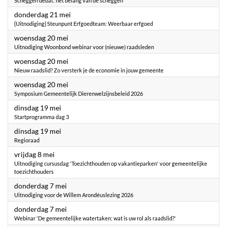
Scheggen debat: het belang van de scheggen
2026
donderdag 21 mei
{Uitnodiging} Steunpunt Erfgoedteam: Weerbaar erfgoed
2026
woensdag 20 mei
Uitnodiging Woonbond webinar voor (nieuwe) raadsleden
2026
woensdag 20 mei
Nieuw raadslid? Zo versterk je de economie in jouw gemeente
2026
woensdag 20 mei
Symposium Gemeentelijk Dierenwelzijnsbeleid 2026
2026
dinsdag 19 mei
Startprogramma dag 3
2026
dinsdag 19 mei
Regioraad
2026
vrijdag 8 mei
Uitnodiging cursusdag 'Toezichthouden op vakantieparken' voor gemeentelijke
toezichthouders
2026
donderdag 7 mei
Uitnodiging voor de Willem Arondéuslezing 2026
2026
donderdag 7 mei
Webinar 'De gemeentelijke watertaken: wat is uw rol als raadslid?'