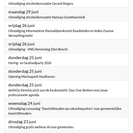
Uitnodiging afscheidsreceptie Gerard Slegers
2026
maandag 29 juni
Uitnodiging afscheidsreceptie Natasja Groothuismink
2026
vrijdag 26 juni
Uitnodiging Informatieve themabijeenkomst Raadsleden en leden Zaanse
Versnellingstafel
2026
vrijdag 26 juni
Uitnodiging - VNG Kennisdag (Den Bosch)
2026
donderdag 25 juni
Haring- en Seafoodparty 2026
2026
donderdag 25 juni
Opening Marinapark Houthaven
2026
donderdag 25 juni
AethiQs KennisLunch aan de keukentafel: Day One denken over jouw
professionele agenda
2026
woensdag 24 juni
Uitnodiging cursusdag 'Toezichthouden op vakantieparken' voor gemeentelijke
toezichthouders
2026
dinsdag 23 juni
Uitnodiging gratis webinar AI voor gemeentes