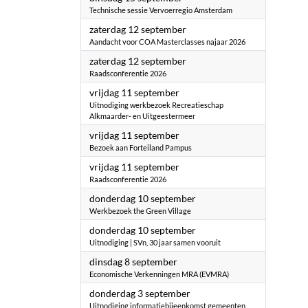
Technische sessie Vervoerregio Amsterdam
2026
zaterdag 12 september
Aandacht voor COA Masterclasses najaar 2026
2026
zaterdag 12 september
Raadsconferentie 2026
2026
vrijdag 11 september
Uitnodiging werkbezoek Recreatieschap
Alkmaarder- en Uitgeestermeer
2026
vrijdag 11 september
Bezoek aan Forteiland Pampus
2026
vrijdag 11 september
Raadsconferentie 2026
2026
donderdag 10 september
Werkbezoek the Green Village
2026
donderdag 10 september
Uitnodiging | SVn, 30 jaar samen vooruit
2026
dinsdag 8 september
Economische Verkenningen MRA (EVMRA)
2026
donderdag 3 september
Uitnodiging informatiebijeenkomst gemeenten