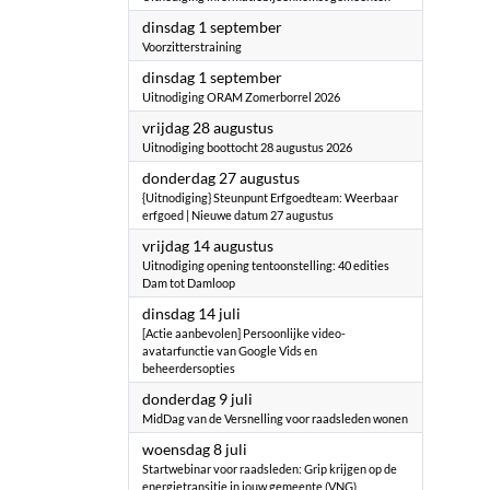
2026
dinsdag 1 september
Voorzitterstraining
2026
dinsdag 1 september
Uitnodiging ORAM Zomerborrel 2026
2026
vrijdag 28 augustus
Uitnodiging boottocht 28 augustus 2026
2026
donderdag 27 augustus
{Uitnodiging} Steunpunt Erfgoedteam: Weerbaar
erfgoed | Nieuwe datum 27 augustus
2026
vrijdag 14 augustus
Uitnodiging opening tentoonstelling: 40 edities
Dam tot Damloop
2026
dinsdag 14 juli
[Actie aanbevolen] Persoonlijke video-
avatarfunctie van Google Vids en
beheerdersopties
2026
donderdag 9 juli
MidDag van de Versnelling voor raadsleden wonen
2026
woensdag 8 juli
Startwebinar voor raadsleden: Grip krijgen op de
energietransitie in jouw gemeente (VNG)