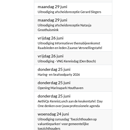
2026
maandag 29 juni
Uitnodiging afscheidsreceptie Gerard Slegers
2026
maandag 29 juni
Uitnodiging afscheidsreceptie Natasja
Groothuismink
2026
vrijdag 26 juni
Uitnodiging Informatieve themabijeenkomst
Raadsleden en leden Zaanse Versnellingstafel
2026
vrijdag 26 juni
Uitnodiging - VNG Kennisdag (Den Bosch)
2026
donderdag 25 juni
Haring- en Seafoodparty 2026
2026
donderdag 25 juni
Opening Marinapark Houthaven
2026
donderdag 25 juni
AethiQs KennisLunch aan de keukentafel: Day
One denken over jouw professionele agenda
2026
woensdag 24 juni
Uitnodiging cursusdag 'Toezichthouden op
vakantieparken' voor gemeentelijke
toezichthouders