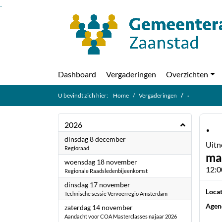
Ga naar de inhoud van deze pagina
Ga naar het zoeken
Ga naar het menu
Dashboard
Vergaderingen
Overzichten
U bevindt zich hier:
Home
Vergaderingen
·
·
2026
2026
dinsdag 8 december
Uitn
Regioraad
ma
2026
woensdag 18 november
12:0
Regionale Raadsledenbijeenkomst
2026
dinsdag 17 november
Locat
Technische sessie Vervoerregio Amsterdam
Agen
2026
zaterdag 14 november
Aandacht voor COA Masterclasses najaar 2026