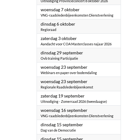
Uitnodiging Provincieconcert 8 oktober 2026
2026
woensdag 7 oktober
VNG-raadsledenbijeenkomsten Dienstverlening
2026
dinsdag 6 oktober
Regioraad
2026
zaterdag 3 oktober
Aandacht voor COA Masterclasses najaar 2026
2026
dinsdag 29 september
Ovb training Participatie
2026
woensdag 23 september
Webinars en paper over bodemdaling
2026
woensdag 23 september
Regionale Raadsledenbijeenkomst
2026
zaterdag 19 september
Uitnodiging - Zomerraad 2026 (tweedaagse)
2026
woensdag 16 september
VNG-raadsledenbijeenkomsten Dienstverlening
2026
dinsdag 15 september
Dag van de Democratie
2026
dinsdag 15 september