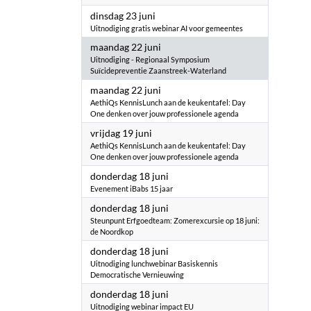
2026
dinsdag 23 juni
Uitnodiging gratis webinar AI voor gemeentes
2026
maandag 22 juni
Uitnodiging - Regionaal Symposium
Suïcidepreventie Zaanstreek-Waterland
2026
maandag 22 juni
AethiQs KennisLunch aan de keukentafel: Day
One denken over jouw professionele agenda
2026
vrijdag 19 juni
AethiQs KennisLunch aan de keukentafel: Day
One denken over jouw professionele agenda
2026
donderdag 18 juni
Evenement iBabs 15 jaar
2026
donderdag 18 juni
Steunpunt Erfgoedteam: Zomerexcursie op 18 juni:
de Noordkop
2026
donderdag 18 juni
Uitnodiging lunchwebinar Basiskennis
Democratische Vernieuwing
2026
donderdag 18 juni
Uitnodiging webinar impact EU