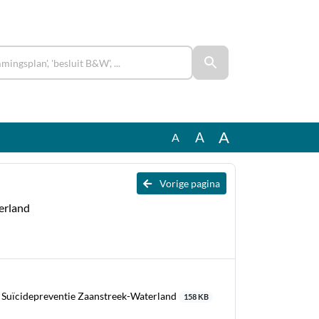
A
A
A
Vorige pagina
erland
 Suïcidepreventie Zaanstreek-Waterland
158 KB