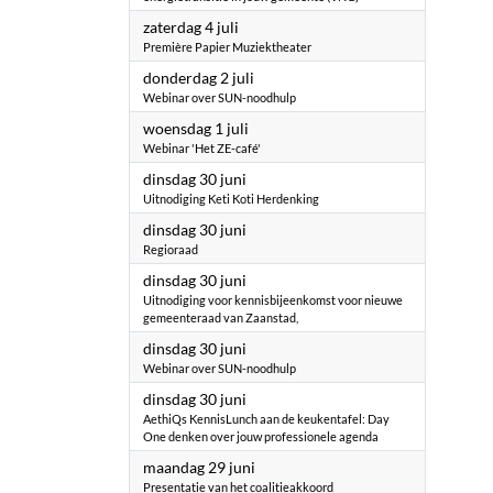
2026
zaterdag 4 juli
Première Papier Muziektheater
2026
donderdag 2 juli
Webinar over SUN-noodhulp
2026
woensdag 1 juli
Webinar 'Het ZE-café'
2026
dinsdag 30 juni
Uitnodiging Keti Koti Herdenking
2026
dinsdag 30 juni
Regioraad
2026
dinsdag 30 juni
Uitnodiging voor kennisbijeenkomst voor nieuwe
gemeenteraad van Zaanstad,
2026
dinsdag 30 juni
Webinar over SUN-noodhulp
2026
dinsdag 30 juni
AethiQs KennisLunch aan de keukentafel: Day
One denken over jouw professionele agenda
2026
maandag 29 juni
Presentatie van het coalitieakkoord