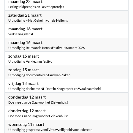
2026
maandag 23 maart
Lezing: Bidprentjes en Devotieprentjes
2026
zaterdag 21 maart
Uitnodiging – Het Geheim van de Hellema
2026
maandag 16 maart
Verkiezingsdebat
2026
maandag 16 maart
Uitnodiging Relevantie KennisFestival 16 maart 2026
2026
zondag 15 maart
Uitnodiging Verkiezingsfestival
2026
zondag 15 maart
Uitnodiging documentaire Stand van Zaken
2026
vrijdag 13 maart
Uitnodiging deelname NL Doet in Koogerpark en Waakzaamheid
2026
donderdag 12 maart
Doe mee aan de Dag voor het Ziekenhuis!
2026
donderdag 12 maart
Doe mee aan de Dag voor het Ziekenhuis!
2026
woensdag 11 maart
Uitnodiging gespreksavond Vrouwveiligheid voor iedereen