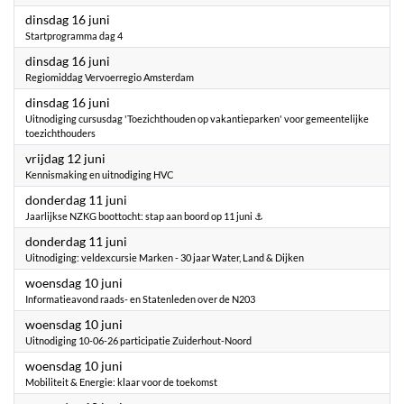
2026
dinsdag 16 juni
Startprogramma dag 4
2026
dinsdag 16 juni
Regiomiddag Vervoerregio Amsterdam
2026
dinsdag 16 juni
Uitnodiging cursusdag 'Toezichthouden op vakantieparken' voor gemeentelijke
toezichthouders
2026
vrijdag 12 juni
Kennismaking en uitnodiging HVC
2026
donderdag 11 juni
Jaarlijkse NZKG boottocht: stap aan boord op 11 juni ⚓
2026
donderdag 11 juni
Uitnodiging: veldexcursie Marken - 30 jaar Water, Land & Dijken
2026
woensdag 10 juni
Informatieavond raads- en Statenleden over de N203
2026
woensdag 10 juni
Uitnodiging 10-06-26 participatie Zuiderhout-Noord
2026
woensdag 10 juni
Mobiliteit & Energie: klaar voor de toekomst