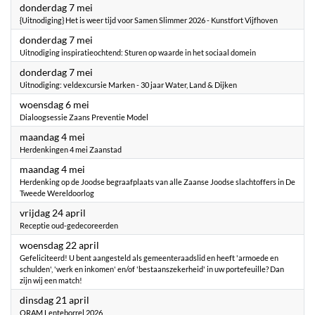
2026
donderdag 7 mei
{Uitnodiging} Het is weer tijd voor Samen Slimmer 2026 - Kunstfort Vijfhoven
2026
donderdag 7 mei
Uitnodiging inspiratieochtend: Sturen op waarde in het sociaal domein
2026
donderdag 7 mei
Uitnodiging: veldexcursie Marken - 30 jaar Water, Land & Dijken
2026
woensdag 6 mei
Dialoogsessie Zaans Preventie Model
2026
maandag 4 mei
Herdenkingen 4 mei Zaanstad
2026
maandag 4 mei
Herdenking op de Joodse begraafplaats van alle Zaanse Joodse slachtoffers in De
Tweede Wereldoorlog
2026
vrijdag 24 april
Receptie oud-gedecoreerden
2026
woensdag 22 april
Gefeliciteerd! U bent aangesteld als gemeenteraadslid en heeft 'armoede en
schulden', 'werk en inkomen' en/of 'bestaanszekerheid' in uw portefeuille? Dan
zijn wij een match!
2026
dinsdag 21 april
ORAM Lenteborrel 2026