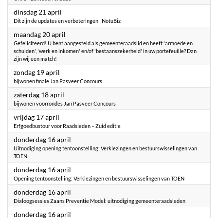
2026
dinsdag 21 april
Dit zijn de updates en verbeteringen | NotuBiz
2026
maandag 20 april
Gefeliciteerd! U bent aangesteld als gemeenteraadslid en heeft 'armoede en
schulden', 'werk en inkomen' en/of 'bestaanszekerheid' in uw portefeuille? Dan
zijn wij een match!
2026
zondag 19 april
bijwonen finale Jan Pasveer Concours
2026
zaterdag 18 april
bijwonen voorrondes Jan Pasveer Concours
2026
vrijdag 17 april
Erfgoedbustour voor Raadsleden – Zuid editie
2026
donderdag 16 april
Uitnodiging opening tentoonstelling: Verkiezingen en bestuurswisselingen van
TOEN
2026
donderdag 16 april
Opening tentoonstelling: Verkiezingen en bestuurswisselingen van TOEN
2026
donderdag 16 april
Dialoogsessies Zaans Preventie Model: uitnodiging gemeenteraadsleden
2026
donderdag 16 april