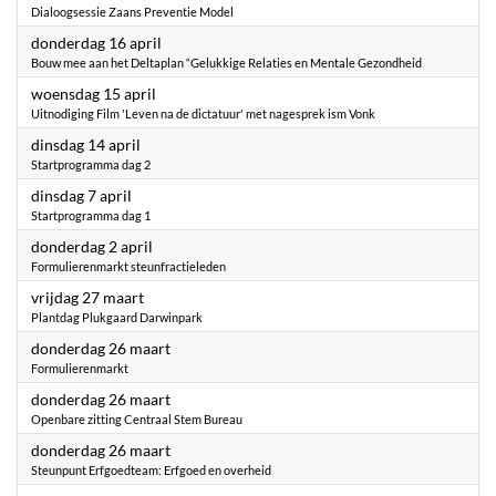
Dialoogsessie Zaans Preventie Model
2026
donderdag 16 april
Bouw mee aan het Deltaplan “Gelukkige Relaties en Mentale Gezondheid
2026
woensdag 15 april
Uitnodiging Film 'Leven na de dictatuur' met nagesprek ism Vonk
2026
dinsdag 14 april
Startprogramma dag 2
2026
dinsdag 7 april
Startprogramma dag 1
2026
donderdag 2 april
Formulierenmarkt steunfractieleden
2026
vrijdag 27 maart
Plantdag Plukgaard Darwinpark
2026
donderdag 26 maart
Formulierenmarkt
2026
donderdag 26 maart
Openbare zitting Centraal Stem Bureau
2026
donderdag 26 maart
Steunpunt Erfgoedteam: Erfgoed en overheid