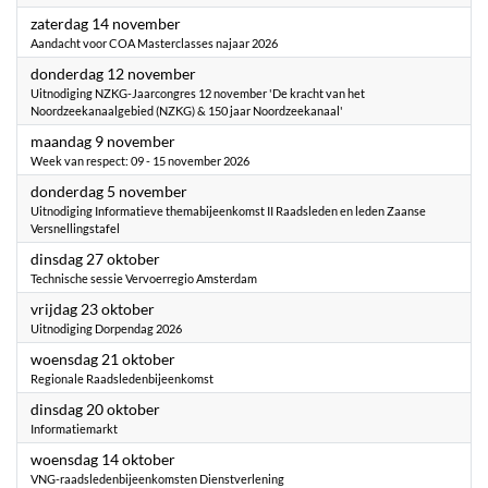
2026
zaterdag 14 november
Aandacht voor COA Masterclasses najaar 2026
2026
donderdag 12 november
Uitnodiging NZKG-Jaarcongres 12 november 'De kracht van het
Noordzeekanaalgebied (NZKG) & 150 jaar Noordzeekanaal'
2026
maandag 9 november
Week van respect: 09 - 15 november 2026
2026
donderdag 5 november
Uitnodiging Informatieve themabijeenkomst II Raadsleden en leden Zaanse
Versnellingstafel
2026
dinsdag 27 oktober
Technische sessie Vervoerregio Amsterdam
2026
vrijdag 23 oktober
Uitnodiging Dorpendag 2026
2026
woensdag 21 oktober
Regionale Raadsledenbijeenkomst
2026
dinsdag 20 oktober
Informatiemarkt
2026
woensdag 14 oktober
VNG-raadsledenbijeenkomsten Dienstverlening