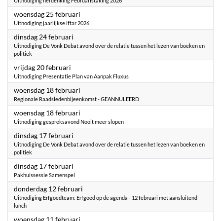
Uitnodiging herdenking Februaristaking 2026
2026
woensdag 25 februari
Uitnodiging jaarlijkse iftar 2026
2026
dinsdag 24 februari
Uitnodiging De Vonk Debat avond over de relatie tussen het lezen van boeken en
politiek
2026
vrijdag 20 februari
Uitnodiging Presentatie Plan van Aanpak Fluxus
2026
woensdag 18 februari
Regionale Raadsledenbijeenkomst - GEANNULEERD
2026
woensdag 18 februari
Uitnodiging gespreksavond Nooit meer slopen
2026
dinsdag 17 februari
Uitnodiging De Vonk Debat avond over de relatie tussen het lezen van boeken en
politiek
2026
dinsdag 17 februari
Pakhuissessie Samenspel
2026
donderdag 12 februari
Uitnodiging Erfgoedteam: Erfgoed op de agenda - 12 februari met aansluitend
lunch
2026
woensdag 11 februari