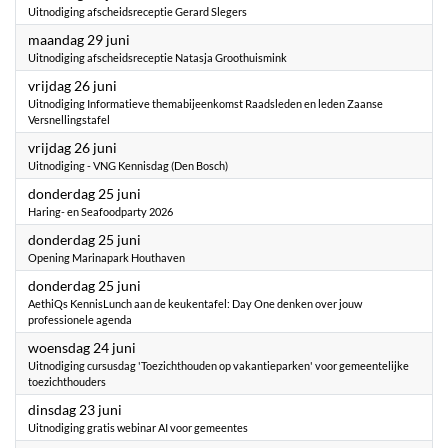
Uitnodiging afscheidsreceptie Gerard Slegers
2026
maandag 29 juni
Uitnodiging afscheidsreceptie Natasja Groothuismink
2026
vrijdag 26 juni
Uitnodiging Informatieve themabijeenkomst Raadsleden en leden Zaanse
Versnellingstafel
2026
vrijdag 26 juni
Uitnodiging - VNG Kennisdag (Den Bosch)
2026
donderdag 25 juni
Haring- en Seafoodparty 2026
2026
donderdag 25 juni
Opening Marinapark Houthaven
2026
donderdag 25 juni
AethiQs KennisLunch aan de keukentafel: Day One denken over jouw
professionele agenda
2026
woensdag 24 juni
Uitnodiging cursusdag 'Toezichthouden op vakantieparken' voor gemeentelijke
toezichthouders
2026
dinsdag 23 juni
Uitnodiging gratis webinar AI voor gemeentes