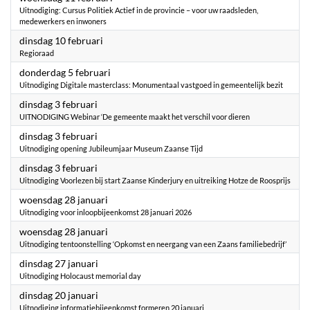
Uitnodiging: Cursus Politiek Actief in de provincie – voor uw raadsleden,
medewerkers en inwoners
2026
dinsdag 10 februari
Regioraad
2026
donderdag 5 februari
Uitnodiging Digitale masterclass: Monumentaal vastgoed in gemeentelijk bezit
2026
dinsdag 3 februari
UITNODIGING Webinar ‘De gemeente maakt het verschil voor dieren
2026
dinsdag 3 februari
Uitnodiging opening Jubileumjaar Museum Zaanse Tijd
2026
dinsdag 3 februari
Uitnodiging Voorlezen bij start Zaanse Kinderjury en uitreiking Hotze de Roosprijs
2026
woensdag 28 januari
Uitnodiging voor inloopbijeenkomst 28 januari 2026
2026
woensdag 28 januari
Uitnodiging tentoonstelling ‘Opkomst en neergang van een Zaans familiebedrijf’
2026
dinsdag 27 januari
Uitnodiging Holocaust memorial day
2026
dinsdag 20 januari
Uitnodiging informatiebijeenkomst formeren 20 januari