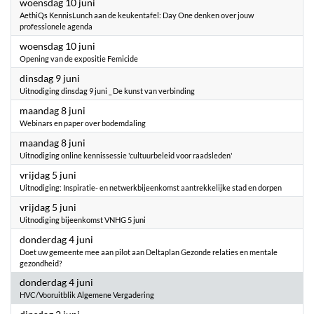
2026
woensdag 10 juni
AethiQs KennisLunch aan de keukentafel: Day One denken over jouw
professionele agenda
2026
woensdag 10 juni
Opening van de expositie Femicide
2026
dinsdag 9 juni
Uitnodiging dinsdag 9 juni _ De kunst van verbinding
2026
maandag 8 juni
Webinars en paper over bodemdaling
2026
maandag 8 juni
Uitnodiging online kennissessie 'cultuurbeleid voor raadsleden'
2026
vrijdag 5 juni
Uitnodiging: Inspiratie- en netwerkbijeenkomst aantrekkelijke stad en dorpen
2026
vrijdag 5 juni
Uitnodiging bijeenkomst VNHG 5 juni
2026
donderdag 4 juni
Doet uw gemeente mee aan pilot aan Deltaplan Gezonde relaties en mentale
gezondheid?
2026
donderdag 4 juni
HVC/Vooruitblik Algemene Vergadering
2026