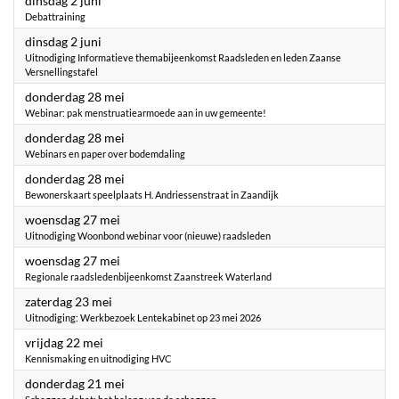
dinsdag 2 juni
Debattraining
2026
dinsdag 2 juni
Uitnodiging Informatieve themabijeenkomst Raadsleden en leden Zaanse
Versnellingstafel
2026
donderdag 28 mei
Webinar: pak menstruatiearmoede aan in uw gemeente!
2026
donderdag 28 mei
Webinars en paper over bodemdaling
2026
donderdag 28 mei
Bewonerskaart speelplaats H. Andriessenstraat in Zaandijk
2026
woensdag 27 mei
Uitnodiging Woonbond webinar voor (nieuwe) raadsleden
2026
woensdag 27 mei
Regionale raadsledenbijeenkomst Zaanstreek Waterland
2026
zaterdag 23 mei
Uitnodiging: Werkbezoek Lentekabinet op 23 mei 2026
2026
vrijdag 22 mei
Kennismaking en uitnodiging HVC
2026
donderdag 21 mei