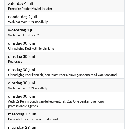
2026
zaterdag 4 juli
Première Papier Muziektheater
2026
donderdag 2 juli
Webinar over SUN-noodhulp
2026
woensdag 1 juli
Webinar 'Het ZE-café'
2026
dinsdag 30 juni
Uitnodiging Keti Koti Herdenking
2026
dinsdag 30 juni
Regioraad
2026
dinsdag 30 juni
Uitnodiging voor kennisbijeenkomst voor nieuwe gemeenteraad van Zaanstad,
2026
dinsdag 30 juni
Webinar over SUN-noodhulp
2026
dinsdag 30 juni
AethiQs KennisLunch aan de keukentafel: Day One denken over jouw
professionele agenda
2026
maandag 29 juni
Presentatie van het coalitieakkoord
2026
maandag 29 juni