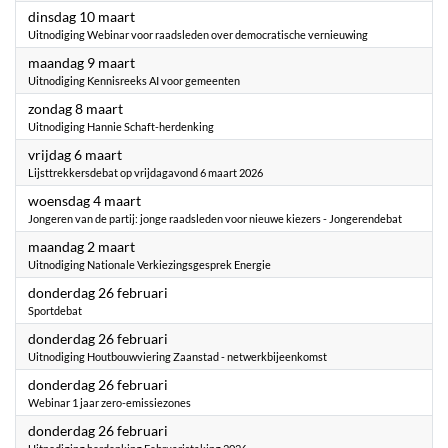
2026
dinsdag 10 maart
Uitnodiging Webinar voor raadsleden over democratische vernieuwing
2026
maandag 9 maart
Uitnodiging Kennisreeks AI voor gemeenten
2026
zondag 8 maart
Uitnodiging Hannie Schaft-herdenking
2026
vrijdag 6 maart
Lijsttrekkersdebat op vrijdagavond 6 maart 2026
2026
woensdag 4 maart
Jongeren van de partij: jonge raadsleden voor nieuwe kiezers - Jongerendebat
2026
maandag 2 maart
Uitnodiging Nationale Verkiezingsgesprek Energie
2026
donderdag 26 februari
Sportdebat
2026
donderdag 26 februari
Uitnodiging Houtbouwviering Zaanstad - netwerkbijeenkomst
2026
donderdag 26 februari
Webinar 1 jaar zero-emissiezones
2026
donderdag 26 februari