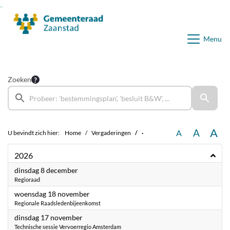
Ga naar de inhoud van deze pagina
Ga naar het zoeken
Ga naar het menu
Menu
Zoeken
A
A
A
U bevindt zich hier:
Home
Vergaderingen
·
2026
2026
dinsdag 8 december
Regioraad
2026
woensdag 18 november
Regionale Raadsledenbijeenkomst
2026
dinsdag 17 november
Technische sessie Vervoerregio Amsterdam