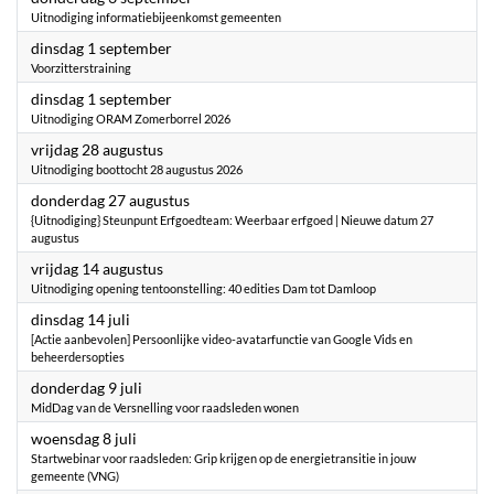
Uitnodiging informatiebijeenkomst gemeenten
2026
dinsdag 1 september
Voorzitterstraining
2026
dinsdag 1 september
Uitnodiging ORAM Zomerborrel 2026
2026
vrijdag 28 augustus
Uitnodiging boottocht 28 augustus 2026
2026
donderdag 27 augustus
{Uitnodiging} Steunpunt Erfgoedteam: Weerbaar erfgoed | Nieuwe datum 27
augustus
2026
vrijdag 14 augustus
Uitnodiging opening tentoonstelling: 40 edities Dam tot Damloop
2026
dinsdag 14 juli
[Actie aanbevolen] Persoonlijke video-avatarfunctie van Google Vids en
beheerdersopties
2026
donderdag 9 juli
MidDag van de Versnelling voor raadsleden wonen
2026
woensdag 8 juli
Startwebinar voor raadsleden: Grip krijgen op de energietransitie in jouw
gemeente (VNG)