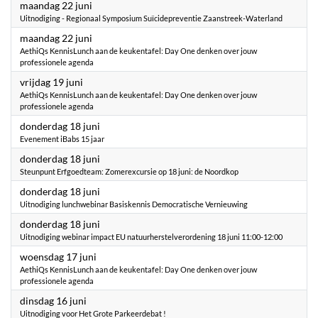
2026
maandag 22 juni
Uitnodiging - Regionaal Symposium Suïcidepreventie Zaanstreek-Waterland
2026
maandag 22 juni
AethiQs KennisLunch aan de keukentafel: Day One denken over jouw
professionele agenda
2026
vrijdag 19 juni
AethiQs KennisLunch aan de keukentafel: Day One denken over jouw
professionele agenda
2026
donderdag 18 juni
Evenement iBabs 15 jaar
2026
donderdag 18 juni
Steunpunt Erfgoedteam: Zomerexcursie op 18 juni: de Noordkop
2026
donderdag 18 juni
Uitnodiging lunchwebinar Basiskennis Democratische Vernieuwing
2026
donderdag 18 juni
Uitnodiging webinar impact EU natuurherstelverordening 18 juni 11:00-12:00
2026
woensdag 17 juni
AethiQs KennisLunch aan de keukentafel: Day One denken over jouw
professionele agenda
2026
dinsdag 16 juni
Uitnodiging voor Het Grote Parkeerdebat !