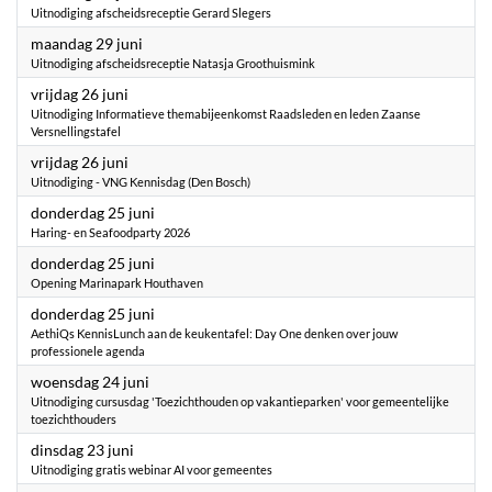
Uitnodiging afscheidsreceptie Gerard Slegers
2026
maandag 29 juni
Uitnodiging afscheidsreceptie Natasja Groothuismink
2026
vrijdag 26 juni
Uitnodiging Informatieve themabijeenkomst Raadsleden en leden Zaanse
Versnellingstafel
2026
vrijdag 26 juni
Uitnodiging - VNG Kennisdag (Den Bosch)
2026
donderdag 25 juni
Haring- en Seafoodparty 2026
2026
donderdag 25 juni
Opening Marinapark Houthaven
2026
donderdag 25 juni
AethiQs KennisLunch aan de keukentafel: Day One denken over jouw
professionele agenda
2026
woensdag 24 juni
Uitnodiging cursusdag 'Toezichthouden op vakantieparken' voor gemeentelijke
toezichthouders
2026
dinsdag 23 juni
Uitnodiging gratis webinar AI voor gemeentes