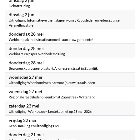
dinsdag 2 juni
Debattraining
2026
dinsdag 2 juni
Uitnodiging Informatieve themabijeenkomst Raadsleden en leden Zaanse
Versnellingstafel
2026
donderdag 28 mei
Webinar: pak menstruatiearmoede aan in uw gemeente!
2026
donderdag 28 mei
Webinars en paper over bodemdaling
2026
donderdag 28 mei
Bewonerskaart speelplaats H. Andriessenstraat in Zaandijk
2026
woensdag 27 mei
Uitnodiging Woonbond webinar voor (nieuwe) raadsleden
2026
woensdag 27 mei
Regionale raadsledenbijeenkomst Zaanstreek Waterland
2026
zaterdag 23 mei
Uitnodiging: Werkbezoek Lentekabinet op 23 mei 2026
2026
vrijdag 22 mei
Kennismaking en uitnodiging HVC
2026
donderdag 21 mei