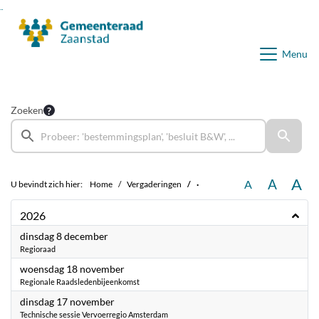
Ga naar de inhoud van deze pagina
Ga naar het zoeken
Ga naar het menu
Menu
Zoeken
A
A
A
U bevindt zich hier:
Home
Vergaderingen
·
2026
2026
dinsdag 8 december
Regioraad
2026
woensdag 18 november
Regionale Raadsledenbijeenkomst
2026
dinsdag 17 november
Technische sessie Vervoerregio Amsterdam