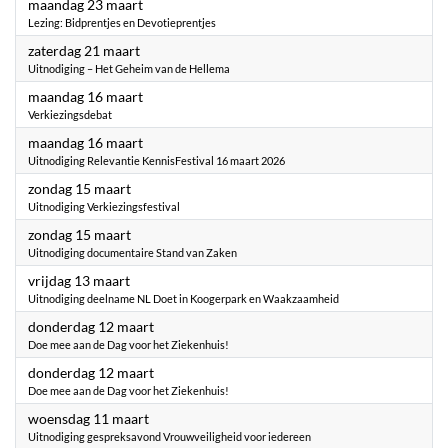
2026
maandag 23 maart
Lezing: Bidprentjes en Devotieprentjes
2026
zaterdag 21 maart
Uitnodiging – Het Geheim van de Hellema
2026
maandag 16 maart
Verkiezingsdebat
2026
maandag 16 maart
Uitnodiging Relevantie KennisFestival 16 maart 2026
2026
zondag 15 maart
Uitnodiging Verkiezingsfestival
2026
zondag 15 maart
Uitnodiging documentaire Stand van Zaken
2026
vrijdag 13 maart
Uitnodiging deelname NL Doet in Koogerpark en Waakzaamheid
2026
donderdag 12 maart
Doe mee aan de Dag voor het Ziekenhuis!
2026
donderdag 12 maart
Doe mee aan de Dag voor het Ziekenhuis!
2026
woensdag 11 maart
Uitnodiging gespreksavond Vrouwveiligheid voor iedereen