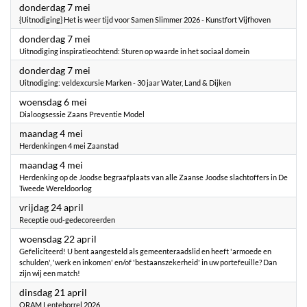
2026
donderdag 7 mei
{Uitnodiging} Het is weer tijd voor Samen Slimmer 2026 - Kunstfort Vijfhoven
2026
donderdag 7 mei
Uitnodiging inspiratieochtend: Sturen op waarde in het sociaal domein
2026
donderdag 7 mei
Uitnodiging: veldexcursie Marken - 30 jaar Water, Land & Dijken
2026
woensdag 6 mei
Dialoogsessie Zaans Preventie Model
2026
maandag 4 mei
Herdenkingen 4 mei Zaanstad
2026
maandag 4 mei
Herdenking op de Joodse begraafplaats van alle Zaanse Joodse slachtoffers in De
Tweede Wereldoorlog
2026
vrijdag 24 april
Receptie oud-gedecoreerden
2026
woensdag 22 april
Gefeliciteerd! U bent aangesteld als gemeenteraadslid en heeft 'armoede en
schulden', 'werk en inkomen' en/of 'bestaanszekerheid' in uw portefeuille? Dan
zijn wij een match!
2026
dinsdag 21 april
ORAM Lenteborrel 2026