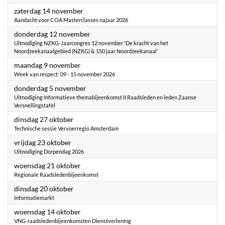
2026
zaterdag 14 november
Aandacht voor COA Masterclasses najaar 2026
2026
donderdag 12 november
Uitnodiging NZKG-Jaarcongres 12 november 'De kracht van het
Noordzeekanaalgebied (NZKG) & 150 jaar Noordzeekanaal'
2026
maandag 9 november
Week van respect: 09 - 15 november 2026
2026
donderdag 5 november
Uitnodiging Informatieve themabijeenkomst II Raadsleden en leden Zaanse
Versnellingstafel
2026
dinsdag 27 oktober
Technische sessie Vervoerregio Amsterdam
2026
vrijdag 23 oktober
Uitnodiging Dorpendag 2026
2026
woensdag 21 oktober
Regionale Raadsledenbijeenkomst
2026
dinsdag 20 oktober
Informatiemarkt
2026
woensdag 14 oktober
VNG-raadsledenbijeenkomsten Dienstverlening