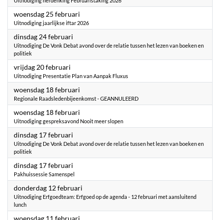
Uitnodiging herdenking Februaristaking 2026
2026
woensdag 25 februari
Uitnodiging jaarlijkse iftar 2026
2026
dinsdag 24 februari
Uitnodiging De Vonk Debat avond over de relatie tussen het lezen van boeken en
politiek
2026
vrijdag 20 februari
Uitnodiging Presentatie Plan van Aanpak Fluxus
2026
woensdag 18 februari
Regionale Raadsledenbijeenkomst - GEANNULEERD
2026
woensdag 18 februari
Uitnodiging gespreksavond Nooit meer slopen
2026
dinsdag 17 februari
Uitnodiging De Vonk Debat avond over de relatie tussen het lezen van boeken en
politiek
2026
dinsdag 17 februari
Pakhuissessie Samenspel
2026
donderdag 12 februari
Uitnodiging Erfgoedteam: Erfgoed op de agenda - 12 februari met aansluitend
lunch
2026
woensdag 11 februari