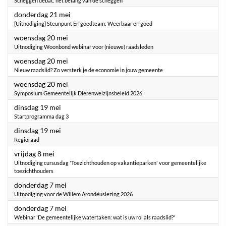
Scheggen debat: het belang van de scheggen
2026
donderdag 21 mei
{Uitnodiging} Steunpunt Erfgoedteam: Weerbaar erfgoed
2026
woensdag 20 mei
Uitnodiging Woonbond webinar voor (nieuwe) raadsleden
2026
woensdag 20 mei
Nieuw raadslid? Zo versterk je de economie in jouw gemeente
2026
woensdag 20 mei
Symposium Gemeentelijk Dierenwelzijnsbeleid 2026
2026
dinsdag 19 mei
Startprogramma dag 3
2026
dinsdag 19 mei
Regioraad
2026
vrijdag 8 mei
Uitnodiging cursusdag 'Toezichthouden op vakantieparken' voor gemeentelijke
toezichthouders
2026
donderdag 7 mei
Uitnodiging voor de Willem Arondéuslezing 2026
2026
donderdag 7 mei
Webinar 'De gemeentelijke watertaken: wat is uw rol als raadslid?'