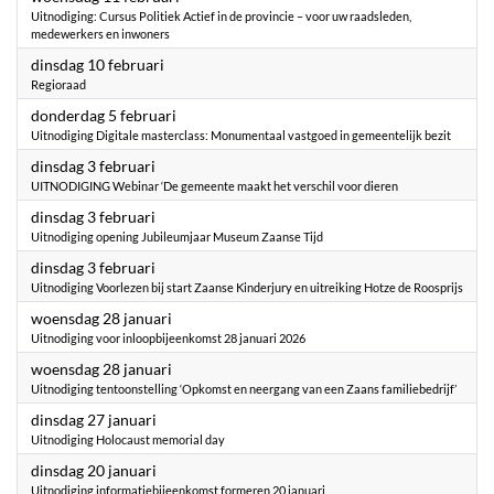
Uitnodiging: Cursus Politiek Actief in de provincie – voor uw raadsleden,
medewerkers en inwoners
2026
dinsdag 10 februari
Regioraad
2026
donderdag 5 februari
Uitnodiging Digitale masterclass: Monumentaal vastgoed in gemeentelijk bezit
2026
dinsdag 3 februari
UITNODIGING Webinar ‘De gemeente maakt het verschil voor dieren
2026
dinsdag 3 februari
Uitnodiging opening Jubileumjaar Museum Zaanse Tijd
2026
dinsdag 3 februari
Uitnodiging Voorlezen bij start Zaanse Kinderjury en uitreiking Hotze de Roosprijs
2026
woensdag 28 januari
Uitnodiging voor inloopbijeenkomst 28 januari 2026
2026
woensdag 28 januari
Uitnodiging tentoonstelling ‘Opkomst en neergang van een Zaans familiebedrijf’
2026
dinsdag 27 januari
Uitnodiging Holocaust memorial day
2026
dinsdag 20 januari
Uitnodiging informatiebijeenkomst formeren 20 januari