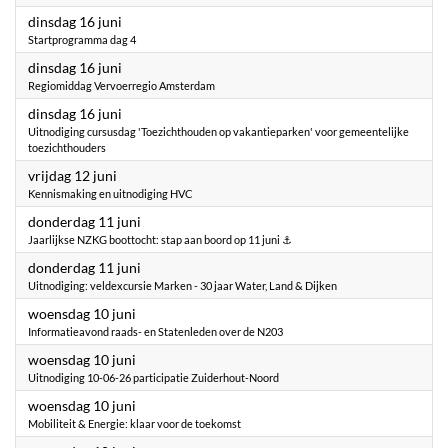
2026
dinsdag 16 juni
Startprogramma dag 4
2026
dinsdag 16 juni
Regiomiddag Vervoerregio Amsterdam
2026
dinsdag 16 juni
Uitnodiging cursusdag 'Toezichthouden op vakantieparken' voor gemeentelijke
toezichthouders
2026
vrijdag 12 juni
Kennismaking en uitnodiging HVC
2026
donderdag 11 juni
Jaarlijkse NZKG boottocht: stap aan boord op 11 juni ⚓
2026
donderdag 11 juni
Uitnodiging: veldexcursie Marken - 30 jaar Water, Land & Dijken
2026
woensdag 10 juni
Informatieavond raads- en Statenleden over de N203
2026
woensdag 10 juni
Uitnodiging 10-06-26 participatie Zuiderhout-Noord
2026
woensdag 10 juni
Mobiliteit & Energie: klaar voor de toekomst