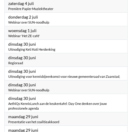
2026
zaterdag 4 juli
Première Papier Muziektheater
2026
donderdag 2 juli
Webinar over SUN-noodhulp
2026
woensdag 1 juli
Webinar 'Het ZE-café'
2026
dinsdag 30 juni
Uitnodiging Keti Koti Herdenking
2026
dinsdag 30 juni
Regioraad
2026
dinsdag 30 juni
Uitnodiging voor kennisbijeenkomst voor nieuwe gemeenteraad van Zaanstad,
2026
dinsdag 30 juni
Webinar over SUN-noodhulp
2026
dinsdag 30 juni
AethiQs KennisLunch aan de keukentafel: Day One denken over jouw
professionele agenda
2026
maandag 29 juni
Presentatie van het coalitieakkoord
2026
maandag 29 juni