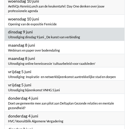
2026
woensdag 10 juni
AethiQs KennisLunch aan de keukentafel: Day One denken over jouw
professionele agenda
2026
woensdag 10 juni
Opening van de expositie Femicide
2026
dinsdag 9 juni
Uitnodiging dinsdag 9 juni _ De kunst van verbinding
2026
maandag 8 juni
Webinars en paper over bodemdaling
2026
maandag 8 juni
Uitnodiging online kennissessie 'cultuurbeleid voor raadsleden'
2026
vrijdag 5 juni
Uitnodiging: Inspiratie- en netwerkbijeenkomst aantrekkelijke stad en dorpen
2026
vrijdag 5 juni
Uitnodiging bijeenkomst VNHG 5 juni
2026
donderdag 4 juni
Doet uw gemeente mee aan pilot aan Deltaplan Gezonde relaties en mentale
gezondheid?
2026
donderdag 4 juni
HVC/Vooruitblik Algemene Vergadering
2026