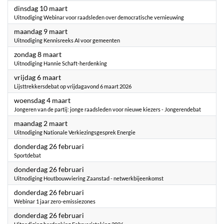
2026
dinsdag 10 maart
Uitnodiging Webinar voor raadsleden over democratische vernieuwing
2026
maandag 9 maart
Uitnodiging Kennisreeks AI voor gemeenten
2026
zondag 8 maart
Uitnodiging Hannie Schaft-herdenking
2026
vrijdag 6 maart
Lijsttrekkersdebat op vrijdagavond 6 maart 2026
2026
woensdag 4 maart
Jongeren van de partij: jonge raadsleden voor nieuwe kiezers - Jongerendebat
2026
maandag 2 maart
Uitnodiging Nationale Verkiezingsgesprek Energie
2026
donderdag 26 februari
Sportdebat
2026
donderdag 26 februari
Uitnodiging Houtbouwviering Zaanstad - netwerkbijeenkomst
2026
donderdag 26 februari
Webinar 1 jaar zero-emissiezones
2026
donderdag 26 februari