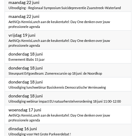
2026
maandag 22 juni
Uitnodiging - Regionaal Symposium Suïcidepreventie Zaanstreek-Waterland
2026
maandag 22 juni
AethiQs KennisLunch aan de keukentafel: Day One denken over jouw
professionele agenda
2026
vrijdag 19 juni
AethiQs KennisLunch aan de keukentafel: Day One denken over jouw
professionele agenda
2026
donderdag 18 juni
Evenement iBabs 15 jaar
2026
donderdag 18 juni
Steunpunt Erfgoedteam: Zomerexcursie op 18 juni: de Noordkop
2026
donderdag 18 juni
Uitnodiging lunchwebinar Basiskennis Democratische Vernieuwing
2026
donderdag 18 juni
Uitnodiging webinar impact EU natuurherstelverordening 18 juni 11:00-12:00
2026
woensdag 17 juni
AethiQs KennisLunch aan de keukentafel: Day One denken over jouw
professionele agenda
2026
dinsdag 16 juni
Uitnodiging voor Het Grote Parkeerdebat !