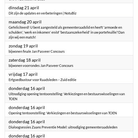
2026
dinsdag 21 april
Dit zijn de updates en verbeteringen | NotuBiz
2026
maandag 20 april
Gefeliciteerd! U bent aangesteld als gemeenteraadslid en heeft 'armoede en
schulden', 'werk en inkomen' en/of 'bestaanszekerheid' in uw portefeuille? Dan
zijn wij een match!
2026
zondag 19 april
bijwonen finale Jan Pasveer Concours
2026
zaterdag 18 april
bijwonen voorrondes Jan Pasveer Concours
2026
vrijdag 17 april
Erfgoedbustour voor Raadsleden – Zuid editie
2026
donderdag 16 april
Uitnodiging opening tentoonstelling: Verkiezingen en bestuurswisselingen van
TOEN
2026
donderdag 16 april
Opening tentoonstelling: Verkiezingen en bestuurswisselingen van TOEN
2026
donderdag 16 april
Dialoogsessies Zaans Preventie Model: uitnodiging gemeenteraadsleden
2026
donderdag 16 april