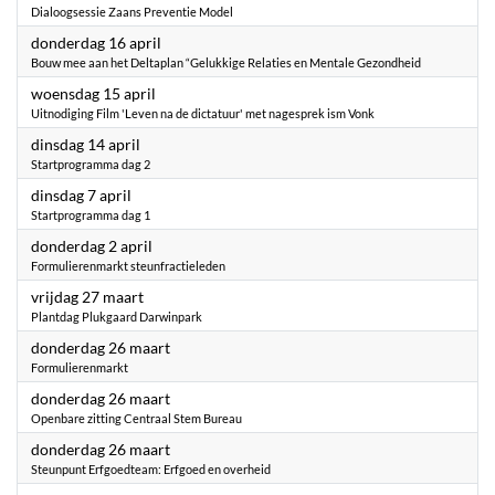
Dialoogsessie Zaans Preventie Model
2026
donderdag 16 april
Bouw mee aan het Deltaplan “Gelukkige Relaties en Mentale Gezondheid
2026
woensdag 15 april
Uitnodiging Film 'Leven na de dictatuur' met nagesprek ism Vonk
2026
dinsdag 14 april
Startprogramma dag 2
2026
dinsdag 7 april
Startprogramma dag 1
2026
donderdag 2 april
Formulierenmarkt steunfractieleden
2026
vrijdag 27 maart
Plantdag Plukgaard Darwinpark
2026
donderdag 26 maart
Formulierenmarkt
2026
donderdag 26 maart
Openbare zitting Centraal Stem Bureau
2026
donderdag 26 maart
Steunpunt Erfgoedteam: Erfgoed en overheid