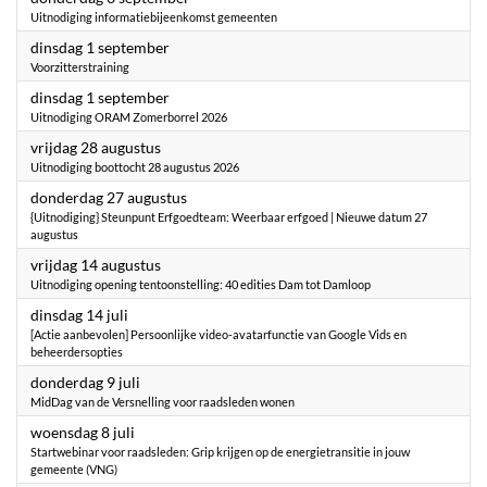
Uitnodiging informatiebijeenkomst gemeenten
2026
dinsdag 1 september
Voorzitterstraining
2026
dinsdag 1 september
Uitnodiging ORAM Zomerborrel 2026
2026
vrijdag 28 augustus
Uitnodiging boottocht 28 augustus 2026
2026
donderdag 27 augustus
{Uitnodiging} Steunpunt Erfgoedteam: Weerbaar erfgoed | Nieuwe datum 27
augustus
2026
vrijdag 14 augustus
Uitnodiging opening tentoonstelling: 40 edities Dam tot Damloop
2026
dinsdag 14 juli
[Actie aanbevolen] Persoonlijke video-avatarfunctie van Google Vids en
beheerdersopties
2026
donderdag 9 juli
MidDag van de Versnelling voor raadsleden wonen
2026
woensdag 8 juli
Startwebinar voor raadsleden: Grip krijgen op de energietransitie in jouw
gemeente (VNG)