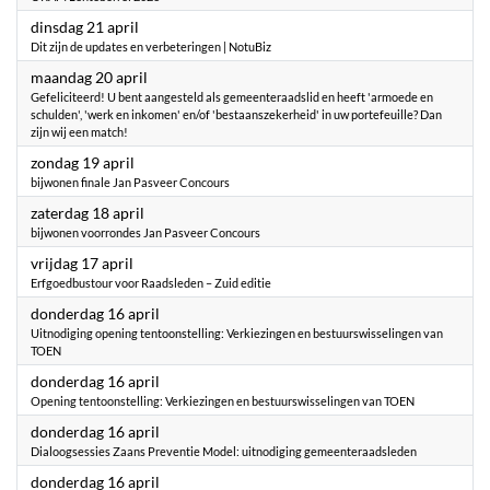
2026
dinsdag 21 april
Dit zijn de updates en verbeteringen | NotuBiz
2026
maandag 20 april
Gefeliciteerd! U bent aangesteld als gemeenteraadslid en heeft 'armoede en
schulden', 'werk en inkomen' en/of 'bestaanszekerheid' in uw portefeuille? Dan
zijn wij een match!
2026
zondag 19 april
bijwonen finale Jan Pasveer Concours
2026
zaterdag 18 april
bijwonen voorrondes Jan Pasveer Concours
2026
vrijdag 17 april
Erfgoedbustour voor Raadsleden – Zuid editie
2026
donderdag 16 april
Uitnodiging opening tentoonstelling: Verkiezingen en bestuurswisselingen van
TOEN
2026
donderdag 16 april
Opening tentoonstelling: Verkiezingen en bestuurswisselingen van TOEN
2026
donderdag 16 april
Dialoogsessies Zaans Preventie Model: uitnodiging gemeenteraadsleden
2026
donderdag 16 april