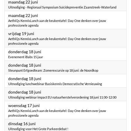
2026
maandag 22 juni
Uitnodiging - Regionaal Symposium Suïcidepreventie Zaanstreek-Waterland
2026
maandag 22 juni
AethiQs KennisLunch aan de keukentafel: Day One denken over jouw
professionele agenda
2026
vrijdag 19 juni
AethiQs KennisLunch aan de keukentafel: Day One denken over jouw
professionele agenda
2026
donderdag 18 juni
Evenement iBabs 15 jaar
2026
donderdag 18 juni
Steunpunt Erfgoedteam: Zomerexcursie op 18 juni: de Noordkop
2026
donderdag 18 juni
Uitnodiging lunchwebinar Basiskennis Democratische Vernieuwing
2026
donderdag 18 juni
Uitnodiging webinar impact EU natuurherstelverordening 18 juni 11:00-12:00
2026
woensdag 17 juni
AethiQs KennisLunch aan de keukentafel: Day One denken over jouw
professionele agenda
2026
dinsdag 16 juni
Uitnodiging voor Het Grote Parkeerdebat !