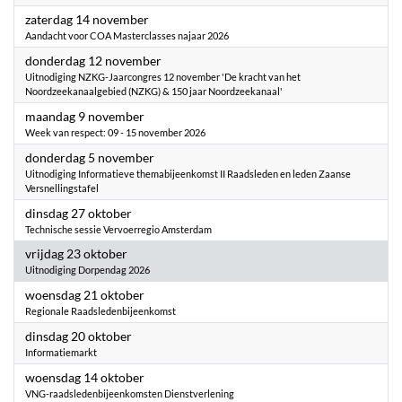
2026
zaterdag 14 november
Aandacht voor COA Masterclasses najaar 2026
2026
donderdag 12 november
Uitnodiging NZKG-Jaarcongres 12 november 'De kracht van het
Noordzeekanaalgebied (NZKG) & 150 jaar Noordzeekanaal'
2026
maandag 9 november
Week van respect: 09 - 15 november 2026
2026
donderdag 5 november
Uitnodiging Informatieve themabijeenkomst II Raadsleden en leden Zaanse
Versnellingstafel
2026
dinsdag 27 oktober
Technische sessie Vervoerregio Amsterdam
2026
vrijdag 23 oktober
Uitnodiging Dorpendag 2026
2026
woensdag 21 oktober
Regionale Raadsledenbijeenkomst
2026
dinsdag 20 oktober
Informatiemarkt
2026
woensdag 14 oktober
VNG-raadsledenbijeenkomsten Dienstverlening