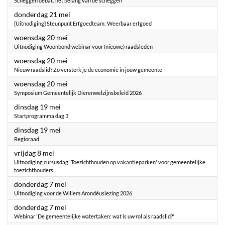
Scheggen debat: het belang van de scheggen
2026
donderdag 21 mei
{Uitnodiging} Steunpunt Erfgoedteam: Weerbaar erfgoed
2026
woensdag 20 mei
Uitnodiging Woonbond webinar voor (nieuwe) raadsleden
2026
woensdag 20 mei
Nieuw raadslid? Zo versterk je de economie in jouw gemeente
2026
woensdag 20 mei
Symposium Gemeentelijk Dierenwelzijnsbeleid 2026
2026
dinsdag 19 mei
Startprogramma dag 3
2026
dinsdag 19 mei
Regioraad
2026
vrijdag 8 mei
Uitnodiging cursusdag 'Toezichthouden op vakantieparken' voor gemeentelijke
toezichthouders
2026
donderdag 7 mei
Uitnodiging voor de Willem Arondéuslezing 2026
2026
donderdag 7 mei
Webinar 'De gemeentelijke watertaken: wat is uw rol als raadslid?'