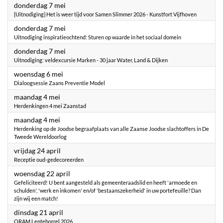
2026
donderdag 7 mei
{Uitnodiging} Het is weer tijd voor Samen Slimmer 2026 - Kunstfort Vijfhoven
2026
donderdag 7 mei
Uitnodiging inspiratieochtend: Sturen op waarde in het sociaal domein
2026
donderdag 7 mei
Uitnodiging: veldexcursie Marken - 30 jaar Water, Land & Dijken
2026
woensdag 6 mei
Dialoogsessie Zaans Preventie Model
2026
maandag 4 mei
Herdenkingen 4 mei Zaanstad
2026
maandag 4 mei
Herdenking op de Joodse begraafplaats van alle Zaanse Joodse slachtoffers in De
Tweede Wereldoorlog
2026
vrijdag 24 april
Receptie oud-gedecoreerden
2026
woensdag 22 april
Gefeliciteerd! U bent aangesteld als gemeenteraadslid en heeft 'armoede en
schulden', 'werk en inkomen' en/of 'bestaanszekerheid' in uw portefeuille? Dan
zijn wij een match!
2026
dinsdag 21 april
ORAM Lenteborrel 2026