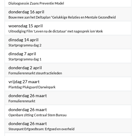
Dialoogsessie Zaans Preventie Model
2026
donderdag 16 april
Bouw mee aan het Deltaplan “Gelukkige Relaties en Mentale Gezondheid
2026
woensdag 15 april
Uitnodiging Film 'Leven na de dictatuur' met nagesprek ism Vonk
2026
dinsdag 14 april
Startprogramma dag 2
2026
dinsdag 7 april
Startprogramma dag 1
2026
donderdag 2 april
Formulierenmarkt steunfractieleden
2026
vrijdag 27 maart
Plantdag Plukgaard Darwinpark
2026
donderdag 26 maart
Formulierenmarkt
2026
donderdag 26 maart
Openbare zitting Centraal Stem Bureau
2026
donderdag 26 maart
Steunpunt Erfgoedteam: Erfgoed en overheid