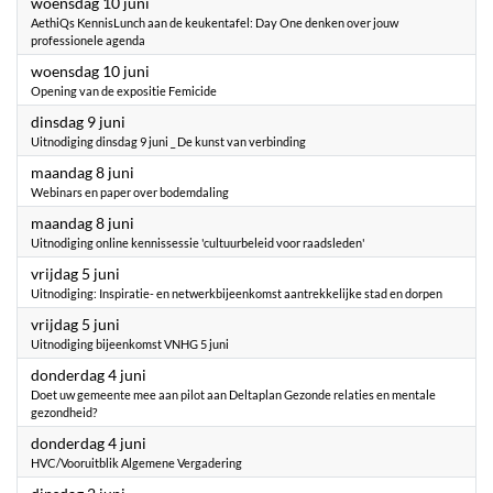
2026
woensdag 10 juni
AethiQs KennisLunch aan de keukentafel: Day One denken over jouw
professionele agenda
2026
woensdag 10 juni
Opening van de expositie Femicide
2026
dinsdag 9 juni
Uitnodiging dinsdag 9 juni _ De kunst van verbinding
2026
maandag 8 juni
Webinars en paper over bodemdaling
2026
maandag 8 juni
Uitnodiging online kennissessie 'cultuurbeleid voor raadsleden'
2026
vrijdag 5 juni
Uitnodiging: Inspiratie- en netwerkbijeenkomst aantrekkelijke stad en dorpen
2026
vrijdag 5 juni
Uitnodiging bijeenkomst VNHG 5 juni
2026
donderdag 4 juni
Doet uw gemeente mee aan pilot aan Deltaplan Gezonde relaties en mentale
gezondheid?
2026
donderdag 4 juni
HVC/Vooruitblik Algemene Vergadering
2026