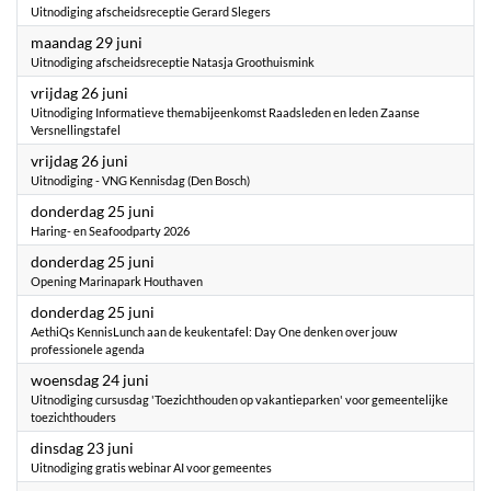
Uitnodiging afscheidsreceptie Gerard Slegers
2026
maandag 29 juni
Uitnodiging afscheidsreceptie Natasja Groothuismink
2026
vrijdag 26 juni
Uitnodiging Informatieve themabijeenkomst Raadsleden en leden Zaanse
Versnellingstafel
2026
vrijdag 26 juni
Uitnodiging - VNG Kennisdag (Den Bosch)
2026
donderdag 25 juni
Haring- en Seafoodparty 2026
2026
donderdag 25 juni
Opening Marinapark Houthaven
2026
donderdag 25 juni
AethiQs KennisLunch aan de keukentafel: Day One denken over jouw
professionele agenda
2026
woensdag 24 juni
Uitnodiging cursusdag 'Toezichthouden op vakantieparken' voor gemeentelijke
toezichthouders
2026
dinsdag 23 juni
Uitnodiging gratis webinar AI voor gemeentes