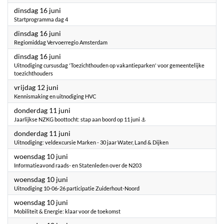
2026
dinsdag 16 juni
Startprogramma dag 4
2026
dinsdag 16 juni
Regiomiddag Vervoerregio Amsterdam
2026
dinsdag 16 juni
Uitnodiging cursusdag 'Toezichthouden op vakantieparken' voor gemeentelijke
toezichthouders
2026
vrijdag 12 juni
Kennismaking en uitnodiging HVC
2026
donderdag 11 juni
Jaarlijkse NZKG boottocht: stap aan boord op 11 juni ⚓
2026
donderdag 11 juni
Uitnodiging: veldexcursie Marken - 30 jaar Water, Land & Dijken
2026
woensdag 10 juni
Informatieavond raads- en Statenleden over de N203
2026
woensdag 10 juni
Uitnodiging 10-06-26 participatie Zuiderhout-Noord
2026
woensdag 10 juni
Mobiliteit & Energie: klaar voor de toekomst