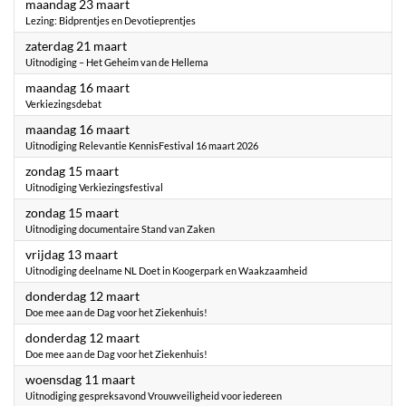
2026
maandag 23 maart
Lezing: Bidprentjes en Devotieprentjes
2026
zaterdag 21 maart
Uitnodiging – Het Geheim van de Hellema
2026
maandag 16 maart
Verkiezingsdebat
2026
maandag 16 maart
Uitnodiging Relevantie KennisFestival 16 maart 2026
2026
zondag 15 maart
Uitnodiging Verkiezingsfestival
2026
zondag 15 maart
Uitnodiging documentaire Stand van Zaken
2026
vrijdag 13 maart
Uitnodiging deelname NL Doet in Koogerpark en Waakzaamheid
2026
donderdag 12 maart
Doe mee aan de Dag voor het Ziekenhuis!
2026
donderdag 12 maart
Doe mee aan de Dag voor het Ziekenhuis!
2026
woensdag 11 maart
Uitnodiging gespreksavond Vrouwveiligheid voor iedereen