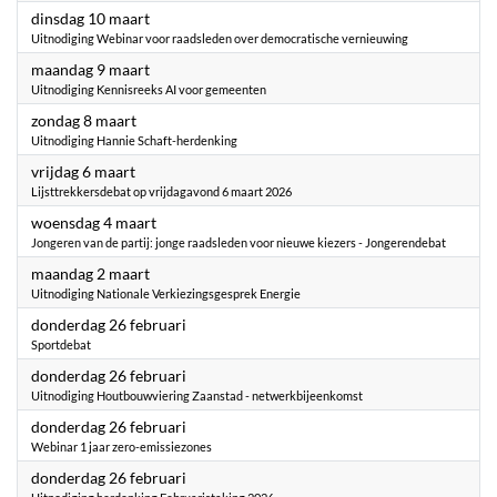
2026
dinsdag 10 maart
Uitnodiging Webinar voor raadsleden over democratische vernieuwing
2026
maandag 9 maart
Uitnodiging Kennisreeks AI voor gemeenten
2026
zondag 8 maart
Uitnodiging Hannie Schaft-herdenking
2026
vrijdag 6 maart
Lijsttrekkersdebat op vrijdagavond 6 maart 2026
2026
woensdag 4 maart
Jongeren van de partij: jonge raadsleden voor nieuwe kiezers - Jongerendebat
2026
maandag 2 maart
Uitnodiging Nationale Verkiezingsgesprek Energie
2026
donderdag 26 februari
Sportdebat
2026
donderdag 26 februari
Uitnodiging Houtbouwviering Zaanstad - netwerkbijeenkomst
2026
donderdag 26 februari
Webinar 1 jaar zero-emissiezones
2026
donderdag 26 februari