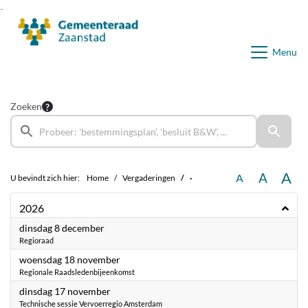
Ga naar de inhoud van deze pagina
Ga naar het zoeken
Ga naar het menu
Menu
Zoeken
A
A
A
U bevindt zich hier:
Home
Vergaderingen
·
2026
2026
dinsdag 8 december
Regioraad
2026
woensdag 18 november
Regionale Raadsledenbijeenkomst
2026
dinsdag 17 november
Technische sessie Vervoerregio Amsterdam