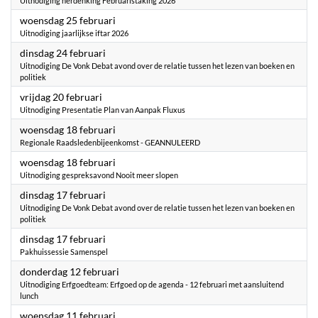
Uitnodiging herdenking Februaristaking 2026
2026
woensdag 25 februari
Uitnodiging jaarlijkse iftar 2026
2026
dinsdag 24 februari
Uitnodiging De Vonk Debat avond over de relatie tussen het lezen van boeken en
politiek
2026
vrijdag 20 februari
Uitnodiging Presentatie Plan van Aanpak Fluxus
2026
woensdag 18 februari
Regionale Raadsledenbijeenkomst - GEANNULEERD
2026
woensdag 18 februari
Uitnodiging gespreksavond Nooit meer slopen
2026
dinsdag 17 februari
Uitnodiging De Vonk Debat avond over de relatie tussen het lezen van boeken en
politiek
2026
dinsdag 17 februari
Pakhuissessie Samenspel
2026
donderdag 12 februari
Uitnodiging Erfgoedteam: Erfgoed op de agenda - 12 februari met aansluitend
lunch
2026
woensdag 11 februari