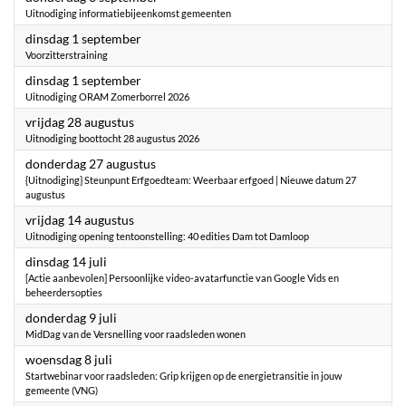
Uitnodiging informatiebijeenkomst gemeenten
2026
dinsdag 1 september
Voorzitterstraining
2026
dinsdag 1 september
Uitnodiging ORAM Zomerborrel 2026
2026
vrijdag 28 augustus
Uitnodiging boottocht 28 augustus 2026
2026
donderdag 27 augustus
{Uitnodiging} Steunpunt Erfgoedteam: Weerbaar erfgoed | Nieuwe datum 27
augustus
2026
vrijdag 14 augustus
Uitnodiging opening tentoonstelling: 40 edities Dam tot Damloop
2026
dinsdag 14 juli
[Actie aanbevolen] Persoonlijke video-avatarfunctie van Google Vids en
beheerdersopties
2026
donderdag 9 juli
MidDag van de Versnelling voor raadsleden wonen
2026
woensdag 8 juli
Startwebinar voor raadsleden: Grip krijgen op de energietransitie in jouw
gemeente (VNG)