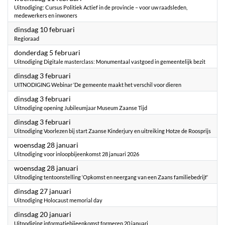
Uitnodiging: Cursus Politiek Actief in de provincie – voor uw raadsleden,
medewerkers en inwoners
2026
dinsdag 10 februari
Regioraad
2026
donderdag 5 februari
Uitnodiging Digitale masterclass: Monumentaal vastgoed in gemeentelijk bezit
2026
dinsdag 3 februari
UITNODIGING Webinar ‘De gemeente maakt het verschil voor dieren
2026
dinsdag 3 februari
Uitnodiging opening Jubileumjaar Museum Zaanse Tijd
2026
dinsdag 3 februari
Uitnodiging Voorlezen bij start Zaanse Kinderjury en uitreiking Hotze de Roosprijs
2026
woensdag 28 januari
Uitnodiging voor inloopbijeenkomst 28 januari 2026
2026
woensdag 28 januari
Uitnodiging tentoonstelling ‘Opkomst en neergang van een Zaans familiebedrijf’
2026
dinsdag 27 januari
Uitnodiging Holocaust memorial day
2026
dinsdag 20 januari
Uitnodiging informatiebijeenkomst formeren 20 januari