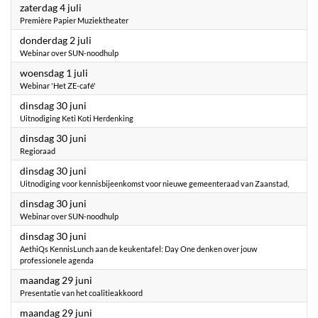
2026
zaterdag 4 juli
Première Papier Muziektheater
2026
donderdag 2 juli
Webinar over SUN-noodhulp
2026
woensdag 1 juli
Webinar 'Het ZE-café'
2026
dinsdag 30 juni
Uitnodiging Keti Koti Herdenking
2026
dinsdag 30 juni
Regioraad
2026
dinsdag 30 juni
Uitnodiging voor kennisbijeenkomst voor nieuwe gemeenteraad van Zaanstad,
2026
dinsdag 30 juni
Webinar over SUN-noodhulp
2026
dinsdag 30 juni
AethiQs KennisLunch aan de keukentafel: Day One denken over jouw
professionele agenda
2026
maandag 29 juni
Presentatie van het coalitieakkoord
2026
maandag 29 juni