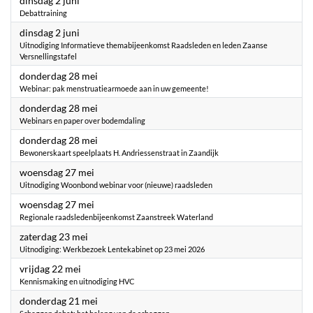
dinsdag 2 juni
Debattraining
2026
dinsdag 2 juni
Uitnodiging Informatieve themabijeenkomst Raadsleden en leden Zaanse
Versnellingstafel
2026
donderdag 28 mei
Webinar: pak menstruatiearmoede aan in uw gemeente!
2026
donderdag 28 mei
Webinars en paper over bodemdaling
2026
donderdag 28 mei
Bewonerskaart speelplaats H. Andriessenstraat in Zaandijk
2026
woensdag 27 mei
Uitnodiging Woonbond webinar voor (nieuwe) raadsleden
2026
woensdag 27 mei
Regionale raadsledenbijeenkomst Zaanstreek Waterland
2026
zaterdag 23 mei
Uitnodiging: Werkbezoek Lentekabinet op 23 mei 2026
2026
vrijdag 22 mei
Kennismaking en uitnodiging HVC
2026
donderdag 21 mei