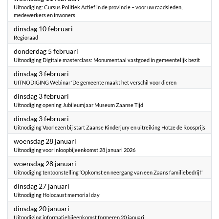
Uitnodiging: Cursus Politiek Actief in de provincie – voor uw raadsleden,
medewerkers en inwoners
2026
dinsdag 10 februari
Regioraad
2026
donderdag 5 februari
Uitnodiging Digitale masterclass: Monumentaal vastgoed in gemeentelijk bezit
2026
dinsdag 3 februari
UITNODIGING Webinar ‘De gemeente maakt het verschil voor dieren
2026
dinsdag 3 februari
Uitnodiging opening Jubileumjaar Museum Zaanse Tijd
2026
dinsdag 3 februari
Uitnodiging Voorlezen bij start Zaanse Kinderjury en uitreiking Hotze de Roosprijs
2026
woensdag 28 januari
Uitnodiging voor inloopbijeenkomst 28 januari 2026
2026
woensdag 28 januari
Uitnodiging tentoonstelling ‘Opkomst en neergang van een Zaans familiebedrijf’
2026
dinsdag 27 januari
Uitnodiging Holocaust memorial day
2026
dinsdag 20 januari
Uitnodiging informatiebijeenkomst formeren 20 januari