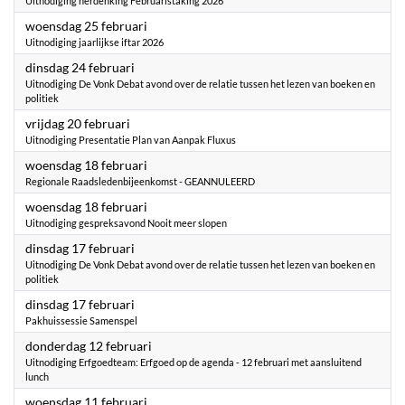
Uitnodiging herdenking Februaristaking 2026
2026
woensdag 25 februari
Uitnodiging jaarlijkse iftar 2026
2026
dinsdag 24 februari
Uitnodiging De Vonk Debat avond over de relatie tussen het lezen van boeken en
politiek
2026
vrijdag 20 februari
Uitnodiging Presentatie Plan van Aanpak Fluxus
2026
woensdag 18 februari
Regionale Raadsledenbijeenkomst - GEANNULEERD
2026
woensdag 18 februari
Uitnodiging gespreksavond Nooit meer slopen
2026
dinsdag 17 februari
Uitnodiging De Vonk Debat avond over de relatie tussen het lezen van boeken en
politiek
2026
dinsdag 17 februari
Pakhuissessie Samenspel
2026
donderdag 12 februari
Uitnodiging Erfgoedteam: Erfgoed op de agenda - 12 februari met aansluitend
lunch
2026
woensdag 11 februari