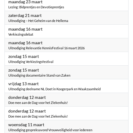
2026
maandag 23 maart
Lezing: Bidprentjes en Devotieprentjes
2026
zaterdag 21 maart
Uitnodiging – Het Geheim van de Hellema
2026
maandag 16 maart
Verkiezingsdebat
2026
maandag 16 maart
Uitnodiging Relevantie KennisFestival 16 maart 2026
2026
zondag 15 maart
Uitnodiging Verkiezingsfestival
2026
zondag 15 maart
Uitnodiging documentaire Stand van Zaken
2026
vrijdag 13 maart
Uitnodiging deelname NL Doet in Koogerpark en Waakzaamheid
2026
donderdag 12 maart
Doe mee aan de Dag voor het Ziekenhuis!
2026
donderdag 12 maart
Doe mee aan de Dag voor het Ziekenhuis!
2026
woensdag 11 maart
Uitnodiging gespreksavond Vrouwveiligheid voor iedereen