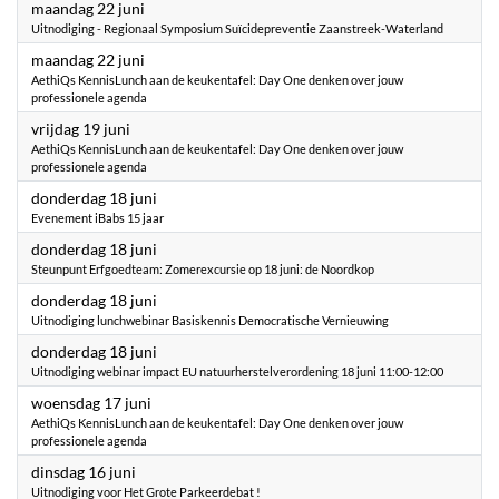
2026
maandag 22 juni
Uitnodiging - Regionaal Symposium Suïcidepreventie Zaanstreek-Waterland
2026
maandag 22 juni
AethiQs KennisLunch aan de keukentafel: Day One denken over jouw
professionele agenda
2026
vrijdag 19 juni
AethiQs KennisLunch aan de keukentafel: Day One denken over jouw
professionele agenda
2026
donderdag 18 juni
Evenement iBabs 15 jaar
2026
donderdag 18 juni
Steunpunt Erfgoedteam: Zomerexcursie op 18 juni: de Noordkop
2026
donderdag 18 juni
Uitnodiging lunchwebinar Basiskennis Democratische Vernieuwing
2026
donderdag 18 juni
Uitnodiging webinar impact EU natuurherstelverordening 18 juni 11:00-12:00
2026
woensdag 17 juni
AethiQs KennisLunch aan de keukentafel: Day One denken over jouw
professionele agenda
2026
dinsdag 16 juni
Uitnodiging voor Het Grote Parkeerdebat !