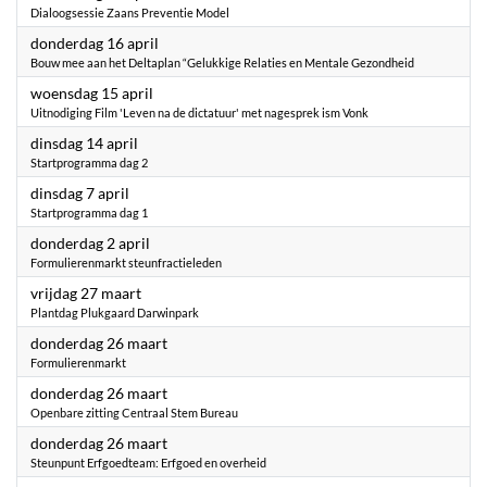
Dialoogsessie Zaans Preventie Model
2026
donderdag 16 april
Bouw mee aan het Deltaplan “Gelukkige Relaties en Mentale Gezondheid
2026
woensdag 15 april
Uitnodiging Film 'Leven na de dictatuur' met nagesprek ism Vonk
2026
dinsdag 14 april
Startprogramma dag 2
2026
dinsdag 7 april
Startprogramma dag 1
2026
donderdag 2 april
Formulierenmarkt steunfractieleden
2026
vrijdag 27 maart
Plantdag Plukgaard Darwinpark
2026
donderdag 26 maart
Formulierenmarkt
2026
donderdag 26 maart
Openbare zitting Centraal Stem Bureau
2026
donderdag 26 maart
Steunpunt Erfgoedteam: Erfgoed en overheid