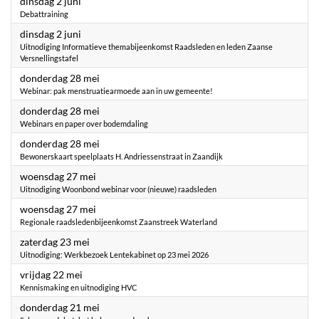
2026
dinsdag 2 juni
Debattraining
2026
dinsdag 2 juni
Uitnodiging Informatieve themabijeenkomst Raadsleden en leden Zaanse
Versnellingstafel
2026
donderdag 28 mei
Webinar: pak menstruatiearmoede aan in uw gemeente!
2026
donderdag 28 mei
Webinars en paper over bodemdaling
2026
donderdag 28 mei
Bewonerskaart speelplaats H. Andriessenstraat in Zaandijk
2026
woensdag 27 mei
Uitnodiging Woonbond webinar voor (nieuwe) raadsleden
2026
woensdag 27 mei
Regionale raadsledenbijeenkomst Zaanstreek Waterland
2026
zaterdag 23 mei
Uitnodiging: Werkbezoek Lentekabinet op 23 mei 2026
2026
vrijdag 22 mei
Kennismaking en uitnodiging HVC
2026
donderdag 21 mei