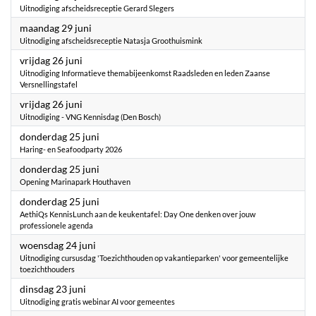
Uitnodiging afscheidsreceptie Gerard Slegers
2026
maandag 29 juni
Uitnodiging afscheidsreceptie Natasja Groothuismink
2026
vrijdag 26 juni
Uitnodiging Informatieve themabijeenkomst Raadsleden en leden Zaanse
Versnellingstafel
2026
vrijdag 26 juni
Uitnodiging - VNG Kennisdag (Den Bosch)
2026
donderdag 25 juni
Haring- en Seafoodparty 2026
2026
donderdag 25 juni
Opening Marinapark Houthaven
2026
donderdag 25 juni
AethiQs KennisLunch aan de keukentafel: Day One denken over jouw
professionele agenda
2026
woensdag 24 juni
Uitnodiging cursusdag 'Toezichthouden op vakantieparken' voor gemeentelijke
toezichthouders
2026
dinsdag 23 juni
Uitnodiging gratis webinar AI voor gemeentes