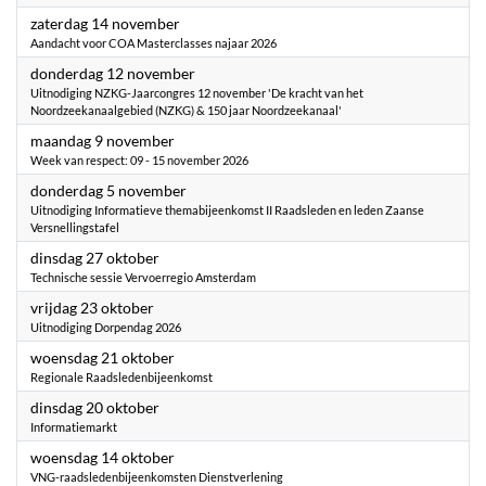
2026
zaterdag 14 november
Aandacht voor COA Masterclasses najaar 2026
2026
donderdag 12 november
Uitnodiging NZKG-Jaarcongres 12 november 'De kracht van het
Noordzeekanaalgebied (NZKG) & 150 jaar Noordzeekanaal'
2026
maandag 9 november
Week van respect: 09 - 15 november 2026
2026
donderdag 5 november
Uitnodiging Informatieve themabijeenkomst II Raadsleden en leden Zaanse
Versnellingstafel
2026
dinsdag 27 oktober
Technische sessie Vervoerregio Amsterdam
2026
vrijdag 23 oktober
Uitnodiging Dorpendag 2026
2026
woensdag 21 oktober
Regionale Raadsledenbijeenkomst
2026
dinsdag 20 oktober
Informatiemarkt
2026
woensdag 14 oktober
VNG-raadsledenbijeenkomsten Dienstverlening