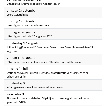
Uitnodiging informatiebijeenkomst gemeenten
2026
dinsdag 1 september
Voorzitterstraining
2026
dinsdag 1 september
Uitnodiging ORAM Zomerborrel 2026
2026
vrijdag 28 augustus
Uitnodiging boottocht 28 augustus 2026
2026
donderdag 27 augustus
{Uitnodiging} Steunpunt Erfgoedteam: Weerbaar erfgoed | Nieuwe datum 27
augustus
2026
vrijdag 14 augustus
Uitnodiging opening tentoonstelling: 40 edities Dam tot Damloop
2026
dinsdag 14 juli
[Actie aanbevolen] Persoonlijke video-avatarfunctie van Google Vids en
beheerdersopties
2026
donderdag 9 juli
MidDag van de Versnelling voor raadsleden wonen
2026
woensdag 8 juli
Startwebinar voor raadsleden: Grip krijgen op de energietransitie in jouw
gemeente (VNG)