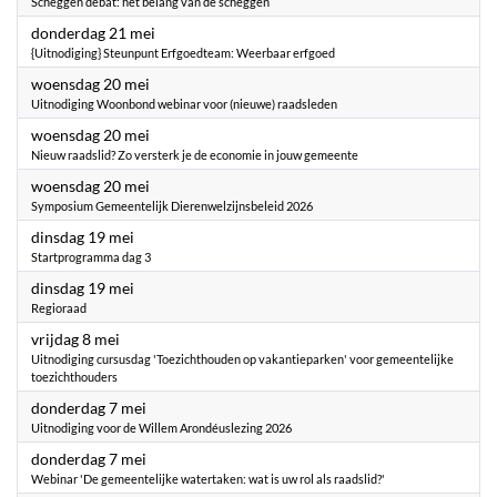
Scheggen debat: het belang van de scheggen
2026
donderdag 21 mei
{Uitnodiging} Steunpunt Erfgoedteam: Weerbaar erfgoed
2026
woensdag 20 mei
Uitnodiging Woonbond webinar voor (nieuwe) raadsleden
2026
woensdag 20 mei
Nieuw raadslid? Zo versterk je de economie in jouw gemeente
2026
woensdag 20 mei
Symposium Gemeentelijk Dierenwelzijnsbeleid 2026
2026
dinsdag 19 mei
Startprogramma dag 3
2026
dinsdag 19 mei
Regioraad
2026
vrijdag 8 mei
Uitnodiging cursusdag 'Toezichthouden op vakantieparken' voor gemeentelijke
toezichthouders
2026
donderdag 7 mei
Uitnodiging voor de Willem Arondéuslezing 2026
2026
donderdag 7 mei
Webinar 'De gemeentelijke watertaken: wat is uw rol als raadslid?'