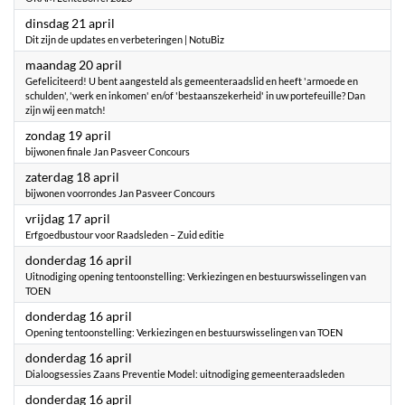
2026
dinsdag 21 april
Dit zijn de updates en verbeteringen | NotuBiz
2026
maandag 20 april
Gefeliciteerd! U bent aangesteld als gemeenteraadslid en heeft 'armoede en
schulden', 'werk en inkomen' en/of 'bestaanszekerheid' in uw portefeuille? Dan
zijn wij een match!
2026
zondag 19 april
bijwonen finale Jan Pasveer Concours
2026
zaterdag 18 april
bijwonen voorrondes Jan Pasveer Concours
2026
vrijdag 17 april
Erfgoedbustour voor Raadsleden – Zuid editie
2026
donderdag 16 april
Uitnodiging opening tentoonstelling: Verkiezingen en bestuurswisselingen van
TOEN
2026
donderdag 16 april
Opening tentoonstelling: Verkiezingen en bestuurswisselingen van TOEN
2026
donderdag 16 april
Dialoogsessies Zaans Preventie Model: uitnodiging gemeenteraadsleden
2026
donderdag 16 april