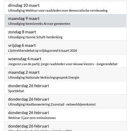
2026
dinsdag 10 maart
Uitnodiging Webinar voor raadsleden over democratische vernieuwing
2026
maandag 9 maart
Uitnodiging Kennisreeks AI voor gemeenten
2026
zondag 8 maart
Uitnodiging Hannie Schaft-herdenking
2026
vrijdag 6 maart
Lijsttrekkersdebat op vrijdagavond 6 maart 2026
2026
woensdag 4 maart
Jongeren van de partij: jonge raadsleden voor nieuwe kiezers - Jongerendebat
2026
maandag 2 maart
Uitnodiging Nationale Verkiezingsgesprek Energie
2026
donderdag 26 februari
Sportdebat
2026
donderdag 26 februari
Uitnodiging Houtbouwviering Zaanstad - netwerkbijeenkomst
2026
donderdag 26 februari
Webinar 1 jaar zero-emissiezones
2026
donderdag 26 februari