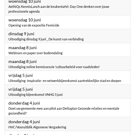
2026
woensdag 10 juni
AethiQs KennisLunch aan de keukentafel: Day One denken over jouw
professionele agenda
2026
woensdag 10 juni
Opening van de expositie Femicide
2026
dinsdag 9 juni
Uitnodiging dinsdag 9 juni _ De kunst van verbinding
2026
maandag 8 juni
Webinars en paper over bodemdaling
2026
maandag 8 juni
Uitnodiging online kennissessie 'cultuurbeleid voor raadsleden'
2026
vrijdag 5 juni
Uitnodiging: Inspiratie- en netwerkbijeenkomst aantrekkelijke stad en dorpen
2026
vrijdag 5 juni
Uitnodiging bijeenkomst VNHG 5 juni
2026
donderdag 4 juni
Doet uw gemeente mee aan pilot aan Deltaplan Gezonde relaties en mentale
gezondheid?
2026
donderdag 4 juni
HVC/Vooruitblik Algemene Vergadering