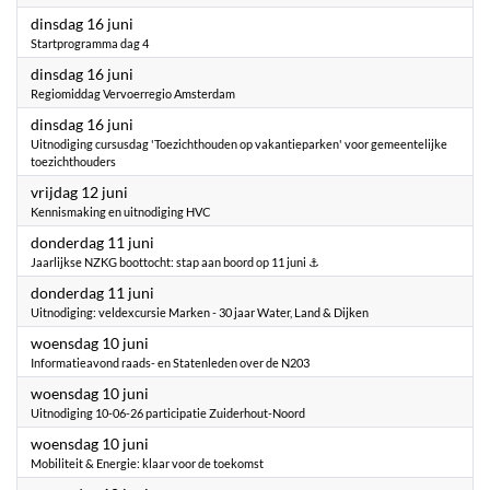
2026
dinsdag 16 juni
Startprogramma dag 4
2026
dinsdag 16 juni
Regiomiddag Vervoerregio Amsterdam
2026
dinsdag 16 juni
Uitnodiging cursusdag 'Toezichthouden op vakantieparken' voor gemeentelijke
toezichthouders
2026
vrijdag 12 juni
Kennismaking en uitnodiging HVC
2026
donderdag 11 juni
Jaarlijkse NZKG boottocht: stap aan boord op 11 juni ⚓
2026
donderdag 11 juni
Uitnodiging: veldexcursie Marken - 30 jaar Water, Land & Dijken
2026
woensdag 10 juni
Informatieavond raads- en Statenleden over de N203
2026
woensdag 10 juni
Uitnodiging 10-06-26 participatie Zuiderhout-Noord
2026
woensdag 10 juni
Mobiliteit & Energie: klaar voor de toekomst