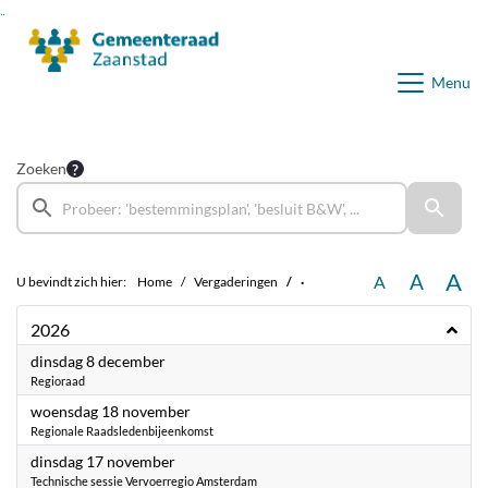
Ga naar de inhoud van deze pagina
Ga naar het zoeken
Ga naar het menu
Menu
Zoeken
A
A
A
U bevindt zich hier:
Home
Vergaderingen
·
2026
2026
dinsdag 8 december
Regioraad
2026
woensdag 18 november
Regionale Raadsledenbijeenkomst
2026
dinsdag 17 november
Technische sessie Vervoerregio Amsterdam