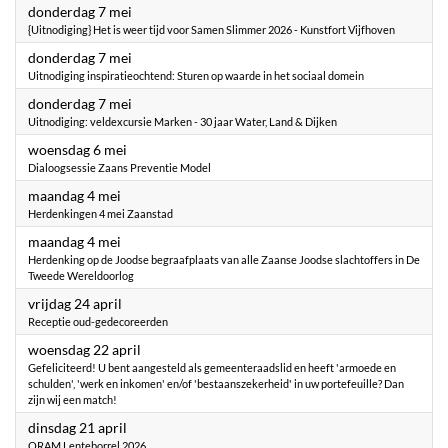
2026
donderdag 7 mei
{Uitnodiging} Het is weer tijd voor Samen Slimmer 2026 - Kunstfort Vijfhoven
2026
donderdag 7 mei
Uitnodiging inspiratieochtend: Sturen op waarde in het sociaal domein
2026
donderdag 7 mei
Uitnodiging: veldexcursie Marken - 30 jaar Water, Land & Dijken
2026
woensdag 6 mei
Dialoogsessie Zaans Preventie Model
2026
maandag 4 mei
Herdenkingen 4 mei Zaanstad
2026
maandag 4 mei
Herdenking op de Joodse begraafplaats van alle Zaanse Joodse slachtoffers in De
Tweede Wereldoorlog
2026
vrijdag 24 april
Receptie oud-gedecoreerden
2026
woensdag 22 april
Gefeliciteerd! U bent aangesteld als gemeenteraadslid en heeft 'armoede en
schulden', 'werk en inkomen' en/of 'bestaanszekerheid' in uw portefeuille? Dan
zijn wij een match!
2026
dinsdag 21 april
ORAM Lenteborrel 2026