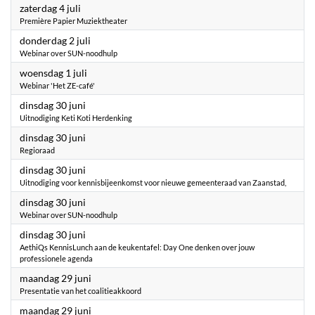
2026
zaterdag 4 juli
Première Papier Muziektheater
2026
donderdag 2 juli
Webinar over SUN-noodhulp
2026
woensdag 1 juli
Webinar 'Het ZE-café'
2026
dinsdag 30 juni
Uitnodiging Keti Koti Herdenking
2026
dinsdag 30 juni
Regioraad
2026
dinsdag 30 juni
Uitnodiging voor kennisbijeenkomst voor nieuwe gemeenteraad van Zaanstad,
2026
dinsdag 30 juni
Webinar over SUN-noodhulp
2026
dinsdag 30 juni
AethiQs KennisLunch aan de keukentafel: Day One denken over jouw
professionele agenda
2026
maandag 29 juni
Presentatie van het coalitieakkoord
2026
maandag 29 juni