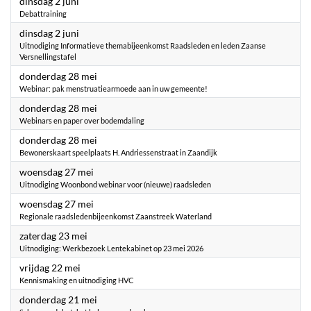
2026
dinsdag 2 juni
Debattraining
2026
dinsdag 2 juni
Uitnodiging Informatieve themabijeenkomst Raadsleden en leden Zaanse
Versnellingstafel
2026
donderdag 28 mei
Webinar: pak menstruatiearmoede aan in uw gemeente!
2026
donderdag 28 mei
Webinars en paper over bodemdaling
2026
donderdag 28 mei
Bewonerskaart speelplaats H. Andriessenstraat in Zaandijk
2026
woensdag 27 mei
Uitnodiging Woonbond webinar voor (nieuwe) raadsleden
2026
woensdag 27 mei
Regionale raadsledenbijeenkomst Zaanstreek Waterland
2026
zaterdag 23 mei
Uitnodiging: Werkbezoek Lentekabinet op 23 mei 2026
2026
vrijdag 22 mei
Kennismaking en uitnodiging HVC
2026
donderdag 21 mei