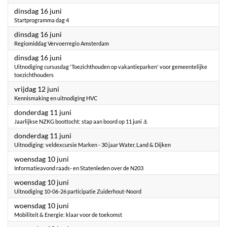
2026
dinsdag 16 juni
Startprogramma dag 4
2026
dinsdag 16 juni
Regiomiddag Vervoerregio Amsterdam
2026
dinsdag 16 juni
Uitnodiging cursusdag 'Toezichthouden op vakantieparken' voor gemeentelijke
toezichthouders
2026
vrijdag 12 juni
Kennismaking en uitnodiging HVC
2026
donderdag 11 juni
Jaarlijkse NZKG boottocht: stap aan boord op 11 juni ⚓
2026
donderdag 11 juni
Uitnodiging: veldexcursie Marken - 30 jaar Water, Land & Dijken
2026
woensdag 10 juni
Informatieavond raads- en Statenleden over de N203
2026
woensdag 10 juni
Uitnodiging 10-06-26 participatie Zuiderhout-Noord
2026
woensdag 10 juni
Mobiliteit & Energie: klaar voor de toekomst