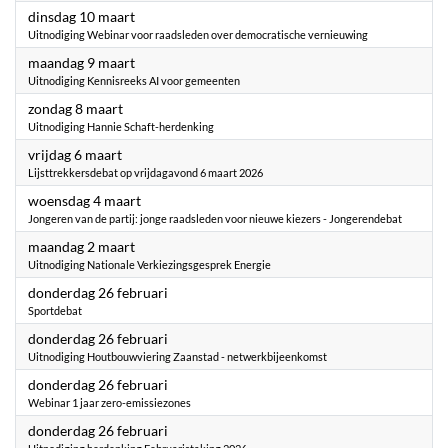
2026
dinsdag 10 maart
Uitnodiging Webinar voor raadsleden over democratische vernieuwing
2026
maandag 9 maart
Uitnodiging Kennisreeks AI voor gemeenten
2026
zondag 8 maart
Uitnodiging Hannie Schaft-herdenking
2026
vrijdag 6 maart
Lijsttrekkersdebat op vrijdagavond 6 maart 2026
2026
woensdag 4 maart
Jongeren van de partij: jonge raadsleden voor nieuwe kiezers - Jongerendebat
2026
maandag 2 maart
Uitnodiging Nationale Verkiezingsgesprek Energie
2026
donderdag 26 februari
Sportdebat
2026
donderdag 26 februari
Uitnodiging Houtbouwviering Zaanstad - netwerkbijeenkomst
2026
donderdag 26 februari
Webinar 1 jaar zero-emissiezones
2026
donderdag 26 februari