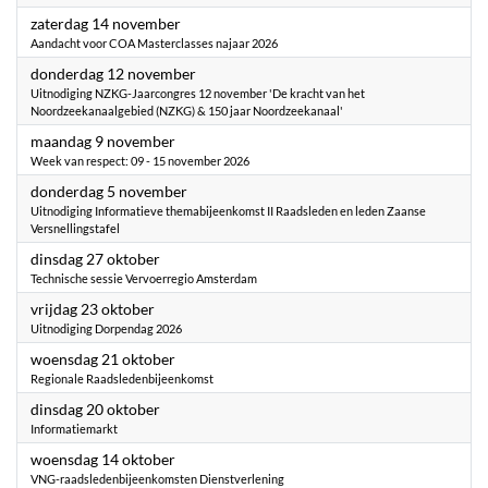
2026
zaterdag 14 november
Aandacht voor COA Masterclasses najaar 2026
2026
donderdag 12 november
Uitnodiging NZKG-Jaarcongres 12 november 'De kracht van het
Noordzeekanaalgebied (NZKG) & 150 jaar Noordzeekanaal'
2026
maandag 9 november
Week van respect: 09 - 15 november 2026
2026
donderdag 5 november
Uitnodiging Informatieve themabijeenkomst II Raadsleden en leden Zaanse
Versnellingstafel
2026
dinsdag 27 oktober
Technische sessie Vervoerregio Amsterdam
2026
vrijdag 23 oktober
Uitnodiging Dorpendag 2026
2026
woensdag 21 oktober
Regionale Raadsledenbijeenkomst
2026
dinsdag 20 oktober
Informatiemarkt
2026
woensdag 14 oktober
VNG-raadsledenbijeenkomsten Dienstverlening