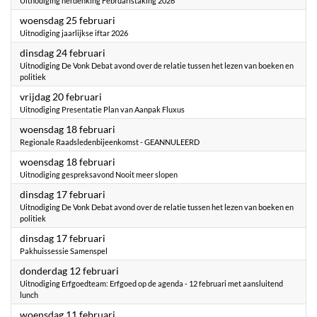
Uitnodiging herdenking Februaristaking 2026
2026
woensdag 25 februari
Uitnodiging jaarlijkse iftar 2026
2026
dinsdag 24 februari
Uitnodiging De Vonk Debat avond over de relatie tussen het lezen van boeken en
politiek
2026
vrijdag 20 februari
Uitnodiging Presentatie Plan van Aanpak Fluxus
2026
woensdag 18 februari
Regionale Raadsledenbijeenkomst - GEANNULEERD
2026
woensdag 18 februari
Uitnodiging gespreksavond Nooit meer slopen
2026
dinsdag 17 februari
Uitnodiging De Vonk Debat avond over de relatie tussen het lezen van boeken en
politiek
2026
dinsdag 17 februari
Pakhuissessie Samenspel
2026
donderdag 12 februari
Uitnodiging Erfgoedteam: Erfgoed op de agenda - 12 februari met aansluitend
lunch
2026
woensdag 11 februari