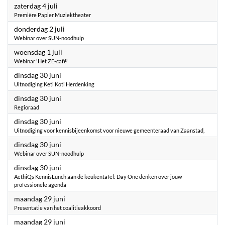
2026
zaterdag 4 juli
Première Papier Muziektheater
2026
donderdag 2 juli
Webinar over SUN-noodhulp
2026
woensdag 1 juli
Webinar 'Het ZE-café'
2026
dinsdag 30 juni
Uitnodiging Keti Koti Herdenking
2026
dinsdag 30 juni
Regioraad
2026
dinsdag 30 juni
Uitnodiging voor kennisbijeenkomst voor nieuwe gemeenteraad van Zaanstad,
2026
dinsdag 30 juni
Webinar over SUN-noodhulp
2026
dinsdag 30 juni
AethiQs KennisLunch aan de keukentafel: Day One denken over jouw
professionele agenda
2026
maandag 29 juni
Presentatie van het coalitieakkoord
2026
maandag 29 juni