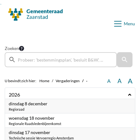
Ga naar de inhoud van deze pagina
Ga naar het zoeken
Ga naar het menu
Menu
Zoeken
A
A
A
U bevindt zich hier:
Home
Vergaderingen
·
2026
2026
dinsdag 8 december
Regioraad
2026
woensdag 18 november
Regionale Raadsledenbijeenkomst
2026
dinsdag 17 november
Technische sessie Vervoerregio Amsterdam