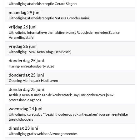
Uitnodiging afscheidsreceptie Gerard Slegers
2026
maandag 29 juni
Uitnodiging afscheidsreceptie Natasja Groothuismink
2026
vrijdag 26 juni
Uitnodiging Informatieve themabijeenkomst Raadsleden en leden Zaanse
Versnellingstafel
2026
vrijdag 26 juni
Uitnodiging - VNG Kennisdag (Den Bosch)
2026
donderdag 25 juni
Haring- en Seafoodparty 2026
2026
donderdag 25 juni
Opening Marinapark Houthaven
2026
donderdag 25 juni
AethiQs KennisLunch aan de keukentafel: Day One denken over jouw
professionele agenda
2026
woensdag 24 juni
Uitnodiging cursusdag 'Toezichthouden op vakantieparken' voor gemeentelijke
toezichthouders
2026
dinsdag 23 juni
Uitnodiging gratis webinar AI voor gemeentes