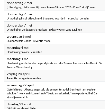
2026
donderdag 7 mei
{Uitnodiging} Het is weer tijd voor Samen Slimmer 2026 - Kunstfort Vijfhoven
2026
donderdag 7 mei
Uitnodiging inspiratieochtend: Sturen op waarde in het sociaal domein
2026
donderdag 7 mei
Uitnodiging: veldexcursie Marken - 30 jaar Water, Land & Dijken
2026
woensdag 6 mei
Dialoogsessie Zaans Preventie Model
2026
maandag 4 mei
Herdenkingen 4 mei Zaanstad
2026
maandag 4 mei
Herdenking op de Joodse begraafplaats van alle Zaanse Joodse slachtoffers in De
Tweede Wereldoorlog
2026
vrijdag 24 april
Receptie oud-gedecoreerden
2026
woensdag 22 april
Gefeliciteerd! U bent aangesteld als gemeenteraadslid en heeft 'armoede en
schulden', 'werk en inkomen' en/of 'bestaanszekerheid' in uw portefeuille? Dan
zijn wij een match!
2026
dinsdag 21 april
ORAM Lenteborrel 2026