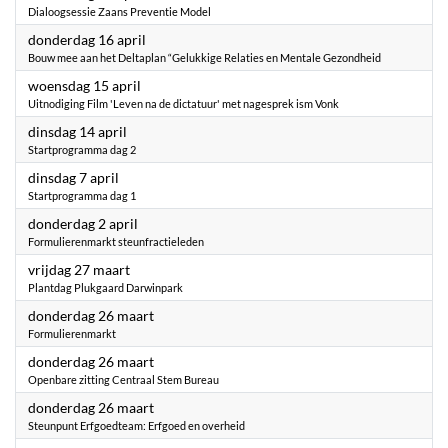
Dialoogsessie Zaans Preventie Model
2026
donderdag 16 april
Bouw mee aan het Deltaplan “Gelukkige Relaties en Mentale Gezondheid
2026
woensdag 15 april
Uitnodiging Film 'Leven na de dictatuur' met nagesprek ism Vonk
2026
dinsdag 14 april
Startprogramma dag 2
2026
dinsdag 7 april
Startprogramma dag 1
2026
donderdag 2 april
Formulierenmarkt steunfractieleden
2026
vrijdag 27 maart
Plantdag Plukgaard Darwinpark
2026
donderdag 26 maart
Formulierenmarkt
2026
donderdag 26 maart
Openbare zitting Centraal Stem Bureau
2026
donderdag 26 maart
Steunpunt Erfgoedteam: Erfgoed en overheid