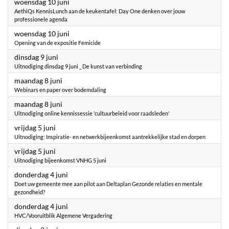
2026
woensdag 10 juni
AethiQs KennisLunch aan de keukentafel: Day One denken over jouw
professionele agenda
2026
woensdag 10 juni
Opening van de expositie Femicide
2026
dinsdag 9 juni
Uitnodiging dinsdag 9 juni _ De kunst van verbinding
2026
maandag 8 juni
Webinars en paper over bodemdaling
2026
maandag 8 juni
Uitnodiging online kennissessie 'cultuurbeleid voor raadsleden'
2026
vrijdag 5 juni
Uitnodiging: Inspiratie- en netwerkbijeenkomst aantrekkelijke stad en dorpen
2026
vrijdag 5 juni
Uitnodiging bijeenkomst VNHG 5 juni
2026
donderdag 4 juni
Doet uw gemeente mee aan pilot aan Deltaplan Gezonde relaties en mentale
gezondheid?
2026
donderdag 4 juni
HVC/Vooruitblik Algemene Vergadering