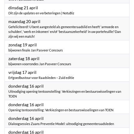
2026
dinsdag 21 april
Dit zijn de updates en verbeteringen | NotuBiz
2026
maandag 20 april
Gefeliciteerd! U bent aangesteld als gemeenteraadslid en heeft 'armoede en
schulden', 'werk en inkomen' en/of 'bestaanszekerheid' in uw portefeuille? Dan
zijn wij een match!
2026
zondag 19 april
bijwonen finale Jan Pasveer Concours
2026
zaterdag 18 april
bijwonen voorrondes Jan Pasveer Concours
2026
vrijdag 17 april
Erfgoedbustour voor Raadsleden – Zuid editie
2026
donderdag 16 april
Uitnodiging opening tentoonstelling: Verkiezingen en bestuurswisselingen van
TOEN
2026
donderdag 16 april
Opening tentoonstelling: Verkiezingen en bestuurswisselingen van TOEN
2026
donderdag 16 april
Dialoogsessies Zaans Preventie Model: uitnodiging gemeenteraadsleden
2026
donderdag 16 april