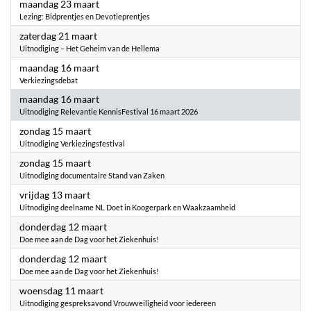
2026
maandag 23 maart
Lezing: Bidprentjes en Devotieprentjes
2026
zaterdag 21 maart
Uitnodiging – Het Geheim van de Hellema
2026
maandag 16 maart
Verkiezingsdebat
2026
maandag 16 maart
Uitnodiging Relevantie KennisFestival 16 maart 2026
2026
zondag 15 maart
Uitnodiging Verkiezingsfestival
2026
zondag 15 maart
Uitnodiging documentaire Stand van Zaken
2026
vrijdag 13 maart
Uitnodiging deelname NL Doet in Koogerpark en Waakzaamheid
2026
donderdag 12 maart
Doe mee aan de Dag voor het Ziekenhuis!
2026
donderdag 12 maart
Doe mee aan de Dag voor het Ziekenhuis!
2026
woensdag 11 maart
Uitnodiging gespreksavond Vrouwveiligheid voor iedereen