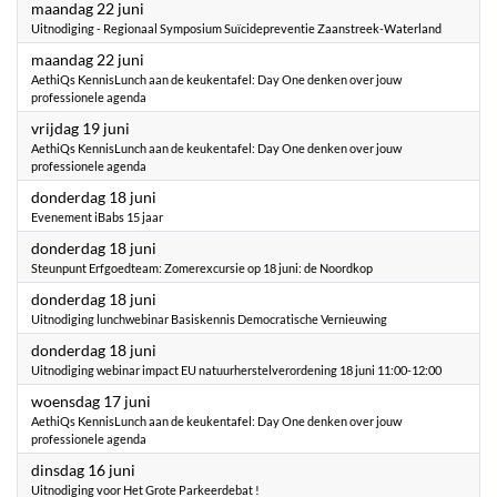
2026
maandag 22 juni
Uitnodiging - Regionaal Symposium Suïcidepreventie Zaanstreek-Waterland
2026
maandag 22 juni
AethiQs KennisLunch aan de keukentafel: Day One denken over jouw
professionele agenda
2026
vrijdag 19 juni
AethiQs KennisLunch aan de keukentafel: Day One denken over jouw
professionele agenda
2026
donderdag 18 juni
Evenement iBabs 15 jaar
2026
donderdag 18 juni
Steunpunt Erfgoedteam: Zomerexcursie op 18 juni: de Noordkop
2026
donderdag 18 juni
Uitnodiging lunchwebinar Basiskennis Democratische Vernieuwing
2026
donderdag 18 juni
Uitnodiging webinar impact EU natuurherstelverordening 18 juni 11:00-12:00
2026
woensdag 17 juni
AethiQs KennisLunch aan de keukentafel: Day One denken over jouw
professionele agenda
2026
dinsdag 16 juni
Uitnodiging voor Het Grote Parkeerdebat !