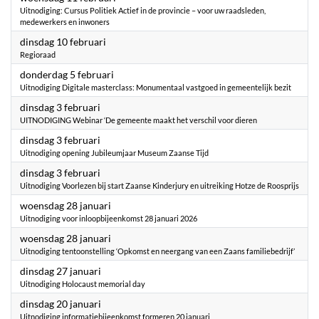
Uitnodiging: Cursus Politiek Actief in de provincie – voor uw raadsleden,
medewerkers en inwoners
2026
dinsdag 10 februari
Regioraad
2026
donderdag 5 februari
Uitnodiging Digitale masterclass: Monumentaal vastgoed in gemeentelijk bezit
2026
dinsdag 3 februari
UITNODIGING Webinar ‘De gemeente maakt het verschil voor dieren
2026
dinsdag 3 februari
Uitnodiging opening Jubileumjaar Museum Zaanse Tijd
2026
dinsdag 3 februari
Uitnodiging Voorlezen bij start Zaanse Kinderjury en uitreiking Hotze de Roosprijs
2026
woensdag 28 januari
Uitnodiging voor inloopbijeenkomst 28 januari 2026
2026
woensdag 28 januari
Uitnodiging tentoonstelling ‘Opkomst en neergang van een Zaans familiebedrijf’
2026
dinsdag 27 januari
Uitnodiging Holocaust memorial day
2026
dinsdag 20 januari
Uitnodiging informatiebijeenkomst formeren 20 januari