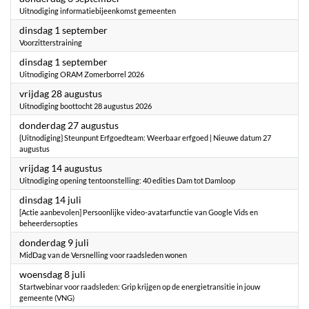
Uitnodiging informatiebijeenkomst gemeenten
2026
dinsdag 1 september
Voorzitterstraining
2026
dinsdag 1 september
Uitnodiging ORAM Zomerborrel 2026
2026
vrijdag 28 augustus
Uitnodiging boottocht 28 augustus 2026
2026
donderdag 27 augustus
{Uitnodiging} Steunpunt Erfgoedteam: Weerbaar erfgoed | Nieuwe datum 27
augustus
2026
vrijdag 14 augustus
Uitnodiging opening tentoonstelling: 40 edities Dam tot Damloop
2026
dinsdag 14 juli
[Actie aanbevolen] Persoonlijke video-avatarfunctie van Google Vids en
beheerdersopties
2026
donderdag 9 juli
MidDag van de Versnelling voor raadsleden wonen
2026
woensdag 8 juli
Startwebinar voor raadsleden: Grip krijgen op de energietransitie in jouw
gemeente (VNG)