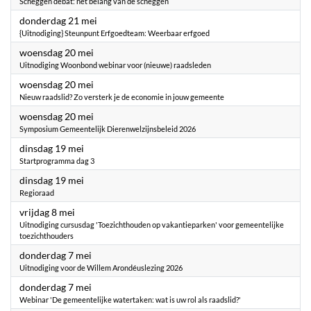
Scheggen debat: het belang van de scheggen
2026
donderdag 21 mei
{Uitnodiging} Steunpunt Erfgoedteam: Weerbaar erfgoed
2026
woensdag 20 mei
Uitnodiging Woonbond webinar voor (nieuwe) raadsleden
2026
woensdag 20 mei
Nieuw raadslid? Zo versterk je de economie in jouw gemeente
2026
woensdag 20 mei
Symposium Gemeentelijk Dierenwelzijnsbeleid 2026
2026
dinsdag 19 mei
Startprogramma dag 3
2026
dinsdag 19 mei
Regioraad
2026
vrijdag 8 mei
Uitnodiging cursusdag 'Toezichthouden op vakantieparken' voor gemeentelijke
toezichthouders
2026
donderdag 7 mei
Uitnodiging voor de Willem Arondéuslezing 2026
2026
donderdag 7 mei
Webinar 'De gemeentelijke watertaken: wat is uw rol als raadslid?'