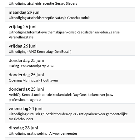
Uitnodiging afscheidsreceptie Gerard Slegers
2026
maandag 29 juni
Uitnodiging afscheidsreceptie Natasja Groothuismink
2026
vrijdag 26 juni
Uitnodiging Informatieve themabijeenkomst Raadsleden en leden Zaanse
Versnellingstafel
2026
vrijdag 26 juni
Uitnodiging - VNG Kennisdag (Den Bosch)
2026
donderdag 25 juni
Haring- en Seafoodparty 2026
2026
donderdag 25 juni
Opening Marinapark Houthaven
2026
donderdag 25 juni
AethiQs KennisLunch aan de keukentafel: Day One denken over jouw
professionele agenda
2026
woensdag 24 juni
Uitnodiging cursusdag 'Toezichthouden op vakantieparken' voor gemeentelijke
toezichthouders
2026
dinsdag 23 juni
Uitnodiging gratis webinar AI voor gemeentes