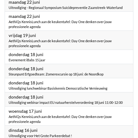
2026
maandag 22 juni
Uitnodiging - Regionaal Symposium Suïcidepreventie Zaanstreek-Waterland
2026
maandag 22 juni
AethiQs KennisLunch aan de keukentafel: Day One denken over jouw
professionele agenda
2026
vrijdag 19 juni
AethiQs KennisLunch aan de keukentafel: Day One denken over jouw
professionele agenda
2026
donderdag 18 juni
Evenement iBabs 15 jaar
2026
donderdag 18 juni
Steunpunt Erfgoedteam: Zomerexcursie op 18 juni: de Noordkop
2026
donderdag 18 juni
Uitnodiging lunchwebinar Basiskennis Democratische Vernieuwing
2026
donderdag 18 juni
Uitnodiging webinar impact EU natuurherstelverordening 18 juni 11:00-12:00
2026
woensdag 17 juni
AethiQs KennisLunch aan de keukentafel: Day One denken over jouw
professionele agenda
2026
dinsdag 16 juni
Uitnodiging voor Het Grote Parkeerdebat !