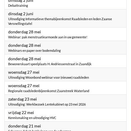
dinsdag 2 juni
Debattraining
2026
dinsdag 2 juni
Uitnodiging Informatieve themabijeenkomst Raadsleden en leden Zaanse
Versnellingstafel
2026
donderdag 28 mei
Webinar: pak menstruatiearmoede aan in uw gemeente!
2026
donderdag 28 mei
Webinars en paper over bodemdaling
2026
donderdag 28 mei
Bewonerskaart speelplaats H. Andriessenstraat in Zaandijk
2026
woensdag 27 mei
Uitnodiging Woonbond webinar voor (nieuwe) raadsleden
2026
woensdag 27 mei
Regionale raadsledenbijeenkomst Zaanstreek Waterland
2026
zaterdag 23 mei
Uitnodiging: Werkbezoek Lentekabinet op 23 mei 2026
2026
vrijdag 22 mei
Kennismaking en uitnodiging HVC
2026
donderdag 21 mei