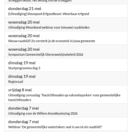
Scheggen debat: het belang van de scheggen
2026
donderdag 21 mei
{Uitnodiging} Steunpunt Erfgoedteam: Weerbaar erfgoed
2026
woensdag 20 mei
Uitnodiging Woonbond webinar voor (nieuwe) raadsleden
2026
woensdag 20 mei
Nieuw raadslid? Zo versterk je de economie in jouw gemeente
2026
woensdag 20 mei
Symposium Gemeentelijk Dierenwelzijnsbeleid 2026
2026
dinsdag 19 mei
Startprogramma dag 3
2026
dinsdag 19 mei
Regioraad
2026
vrijdag 8 mei
Uitnodiging cursusdag 'Toezichthouden op vakantieparken' voor gemeentelijke
toezichthouders
2026
donderdag 7 mei
Uitnodiging voor de Willem Arondéuslezing 2026
2026
donderdag 7 mei
Webinar 'De gemeentelijke watertaken: wat is uw rol als raadslid?'