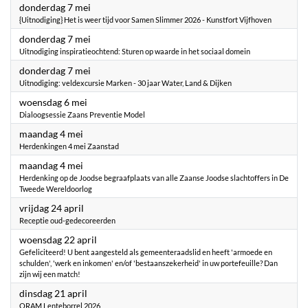
2026
donderdag 7 mei
{Uitnodiging} Het is weer tijd voor Samen Slimmer 2026 - Kunstfort Vijfhoven
2026
donderdag 7 mei
Uitnodiging inspiratieochtend: Sturen op waarde in het sociaal domein
2026
donderdag 7 mei
Uitnodiging: veldexcursie Marken - 30 jaar Water, Land & Dijken
2026
woensdag 6 mei
Dialoogsessie Zaans Preventie Model
2026
maandag 4 mei
Herdenkingen 4 mei Zaanstad
2026
maandag 4 mei
Herdenking op de Joodse begraafplaats van alle Zaanse Joodse slachtoffers in De
Tweede Wereldoorlog
2026
vrijdag 24 april
Receptie oud-gedecoreerden
2026
woensdag 22 april
Gefeliciteerd! U bent aangesteld als gemeenteraadslid en heeft 'armoede en
schulden', 'werk en inkomen' en/of 'bestaanszekerheid' in uw portefeuille? Dan
zijn wij een match!
2026
dinsdag 21 april
ORAM Lenteborrel 2026