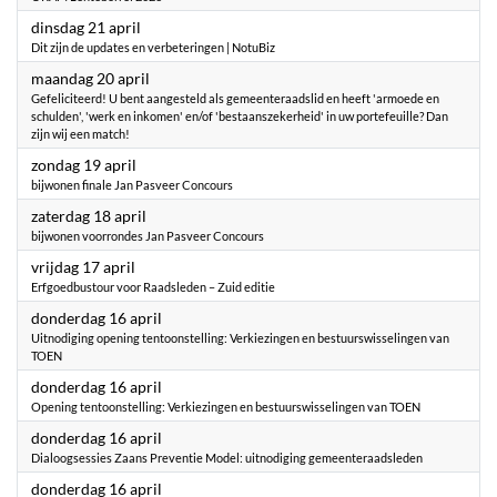
2026
dinsdag 21 april
Dit zijn de updates en verbeteringen | NotuBiz
2026
maandag 20 april
Gefeliciteerd! U bent aangesteld als gemeenteraadslid en heeft 'armoede en
schulden', 'werk en inkomen' en/of 'bestaanszekerheid' in uw portefeuille? Dan
zijn wij een match!
2026
zondag 19 april
bijwonen finale Jan Pasveer Concours
2026
zaterdag 18 april
bijwonen voorrondes Jan Pasveer Concours
2026
vrijdag 17 april
Erfgoedbustour voor Raadsleden – Zuid editie
2026
donderdag 16 april
Uitnodiging opening tentoonstelling: Verkiezingen en bestuurswisselingen van
TOEN
2026
donderdag 16 april
Opening tentoonstelling: Verkiezingen en bestuurswisselingen van TOEN
2026
donderdag 16 april
Dialoogsessies Zaans Preventie Model: uitnodiging gemeenteraadsleden
2026
donderdag 16 april