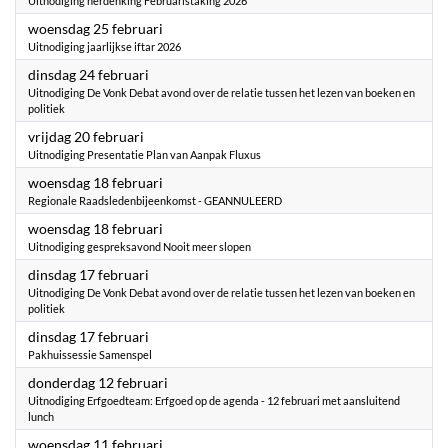
Uitnodiging herdenking Februaristaking 2026
2026
woensdag 25 februari
Uitnodiging jaarlijkse iftar 2026
2026
dinsdag 24 februari
Uitnodiging De Vonk Debat avond over de relatie tussen het lezen van boeken en
politiek
2026
vrijdag 20 februari
Uitnodiging Presentatie Plan van Aanpak Fluxus
2026
woensdag 18 februari
Regionale Raadsledenbijeenkomst - GEANNULEERD
2026
woensdag 18 februari
Uitnodiging gespreksavond Nooit meer slopen
2026
dinsdag 17 februari
Uitnodiging De Vonk Debat avond over de relatie tussen het lezen van boeken en
politiek
2026
dinsdag 17 februari
Pakhuissessie Samenspel
2026
donderdag 12 februari
Uitnodiging Erfgoedteam: Erfgoed op de agenda - 12 februari met aansluitend
lunch
2026
woensdag 11 februari