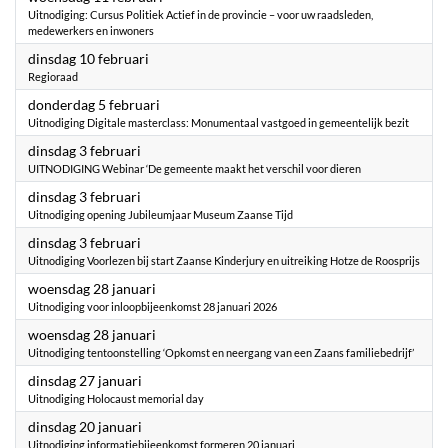
Uitnodiging: Cursus Politiek Actief in de provincie – voor uw raadsleden,
medewerkers en inwoners
2026
dinsdag 10 februari
Regioraad
2026
donderdag 5 februari
Uitnodiging Digitale masterclass: Monumentaal vastgoed in gemeentelijk bezit
2026
dinsdag 3 februari
UITNODIGING Webinar ‘De gemeente maakt het verschil voor dieren
2026
dinsdag 3 februari
Uitnodiging opening Jubileumjaar Museum Zaanse Tijd
2026
dinsdag 3 februari
Uitnodiging Voorlezen bij start Zaanse Kinderjury en uitreiking Hotze de Roosprijs
2026
woensdag 28 januari
Uitnodiging voor inloopbijeenkomst 28 januari 2026
2026
woensdag 28 januari
Uitnodiging tentoonstelling ‘Opkomst en neergang van een Zaans familiebedrijf’
2026
dinsdag 27 januari
Uitnodiging Holocaust memorial day
2026
dinsdag 20 januari
Uitnodiging informatiebijeenkomst formeren 20 januari