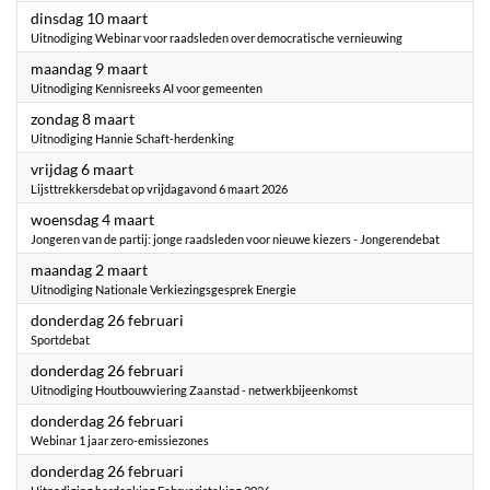
2026
dinsdag 10 maart
Uitnodiging Webinar voor raadsleden over democratische vernieuwing
2026
maandag 9 maart
Uitnodiging Kennisreeks AI voor gemeenten
2026
zondag 8 maart
Uitnodiging Hannie Schaft-herdenking
2026
vrijdag 6 maart
Lijsttrekkersdebat op vrijdagavond 6 maart 2026
2026
woensdag 4 maart
Jongeren van de partij: jonge raadsleden voor nieuwe kiezers - Jongerendebat
2026
maandag 2 maart
Uitnodiging Nationale Verkiezingsgesprek Energie
2026
donderdag 26 februari
Sportdebat
2026
donderdag 26 februari
Uitnodiging Houtbouwviering Zaanstad - netwerkbijeenkomst
2026
donderdag 26 februari
Webinar 1 jaar zero-emissiezones
2026
donderdag 26 februari