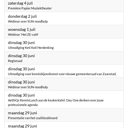
2026
zaterdag 4 juli
Première Papier Muziektheater
2026
donderdag 2 juli
Webinar over SUN-noodhulp
2026
woensdag 1 juli
Webinar 'Het ZE-café'
2026
dinsdag 30 juni
Uitnodiging Keti Koti Herdenking
2026
dinsdag 30 juni
Regioraad
2026
dinsdag 30 juni
Uitnodiging voor kennisbijeenkomst voor nieuwe gemeenteraad van Zaanstad,
2026
dinsdag 30 juni
Webinar over SUN-noodhulp
2026
dinsdag 30 juni
AethiQs KennisLunch aan de keukentafel: Day One denken over jouw
professionele agenda
2026
maandag 29 juni
Presentatie van het coalitieakkoord
2026
maandag 29 juni