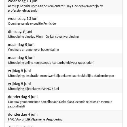
2026
woensdag 10 juni
AethiQs KennisLunch aan de keukentafel: Day One denken over jouw
professionele agenda
2026
woensdag 10 juni
Opening van de expositie Femicide
2026
dinsdag 9 juni
Uitnodiging dinsdag 9 juni _ De kunst van verbinding
2026
maandag 8 juni
Webinars en paper over bodemdaling
2026
maandag 8 juni
Uitnodiging online kennissessie 'cultuurbeleid voor raadsleden'
2026
vrijdag 5 juni
Uitnodiging: Inspiratie- en netwerkbijeenkomst aantrekkelijke stad en dorpen
2026
vrijdag 5 juni
Uitnodiging bijeenkomst VNHG 5 juni
2026
donderdag 4 juni
Doet uw gemeente mee aan pilot aan Deltaplan Gezonde relaties en mentale
gezondheid?
2026
donderdag 4 juni
HVC/Vooruitblik Algemene Vergadering
2026