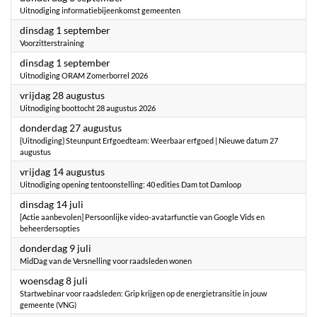
Uitnodiging informatiebijeenkomst gemeenten
2026
dinsdag 1 september
Voorzitterstraining
2026
dinsdag 1 september
Uitnodiging ORAM Zomerborrel 2026
2026
vrijdag 28 augustus
Uitnodiging boottocht 28 augustus 2026
2026
donderdag 27 augustus
{Uitnodiging} Steunpunt Erfgoedteam: Weerbaar erfgoed | Nieuwe datum 27
augustus
2026
vrijdag 14 augustus
Uitnodiging opening tentoonstelling: 40 edities Dam tot Damloop
2026
dinsdag 14 juli
[Actie aanbevolen] Persoonlijke video-avatarfunctie van Google Vids en
beheerdersopties
2026
donderdag 9 juli
MidDag van de Versnelling voor raadsleden wonen
2026
woensdag 8 juli
Startwebinar voor raadsleden: Grip krijgen op de energietransitie in jouw
gemeente (VNG)