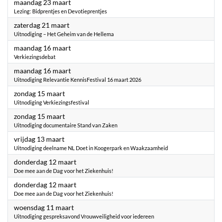
2026
maandag 23 maart
Lezing: Bidprentjes en Devotieprentjes
2026
zaterdag 21 maart
Uitnodiging – Het Geheim van de Hellema
2026
maandag 16 maart
Verkiezingsdebat
2026
maandag 16 maart
Uitnodiging Relevantie KennisFestival 16 maart 2026
2026
zondag 15 maart
Uitnodiging Verkiezingsfestival
2026
zondag 15 maart
Uitnodiging documentaire Stand van Zaken
2026
vrijdag 13 maart
Uitnodiging deelname NL Doet in Koogerpark en Waakzaamheid
2026
donderdag 12 maart
Doe mee aan de Dag voor het Ziekenhuis!
2026
donderdag 12 maart
Doe mee aan de Dag voor het Ziekenhuis!
2026
woensdag 11 maart
Uitnodiging gespreksavond Vrouwveiligheid voor iedereen