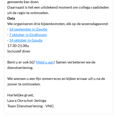
gemeente kan doen.
Daarnaast is het een uitstekend moment om collega raadsleden
uit de regio te ontmoeten.
Data
We organiseren drie bijeenkomsten, elk op de woensdagavond:
·
16 september in Zwolle
·
7 oktober in Eindhoven
·
14 oktober in Gouda
17.30-21.00u
Inclusief diner
Bent u er ook bij?
Meld u aan
! Samen verbeteren we de
dienstverlening.
We wensen u een fijn zomerreces en kijken ernaar uit u na de
zomer te ontmoeten.
Hartelijke groet,
Laura Oorschot-Jeninga
Team Dienstverlening - VNG