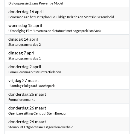
Dialoogsessie Zaans Preventie Model
2026
donderdag 16 april
Bouw mee aan het Deltaplan “Gelukkige Relaties en Mentale Gezondheid
2026
woensdag 15 april
Uitnodiging Film 'Leven na de dictatuur' met nagesprek ism Vonk
2026
dinsdag 14 april
Startprogramma dag 2
2026
dinsdag 7 april
Startprogramma dag 1
2026
donderdag 2 april
Formulierenmarkt steunfractieleden
2026
vrijdag 27 maart
Plantdag Plukgaard Darwinpark
2026
donderdag 26 maart
Formulierenmarkt
2026
donderdag 26 maart
Openbare zitting Centraal Stem Bureau
2026
donderdag 26 maart
Steunpunt Erfgoedteam: Erfgoed en overheid