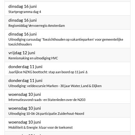
2026
dinsdag 16 juni
Startprogramma dag 4
2026
dinsdag 16 juni
Regiomiddag Vervoerregio Amsterdam
2026
dinsdag 16 juni
Uitnodiging cursusdag 'Toezichthouden op vakantieparken' voor gemeentelijke
toezichthouders
2026
vrijdag 12 juni
Kennismaking en uitnodiging HVC
2026
donderdag 11 juni
Jaarlijkse NZKG boottocht: stap aan boord op 11 juni ⚓
2026
donderdag 11 juni
Uitnodiging: veldexcursie Marken - 30 jaar Water, Land & Dijken
2026
woensdag 10 juni
Informatieavond raads- en Statenleden over de N203
2026
woensdag 10 juni
Uitnodiging 10-06-26 participatie Zuiderhout-Noord
2026
woensdag 10 juni
Mobiliteit & Energie: klaar voor de toekomst