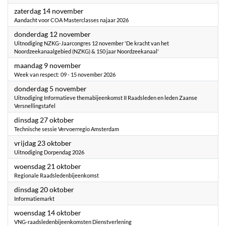
2026
zaterdag 14 november
Aandacht voor COA Masterclasses najaar 2026
2026
donderdag 12 november
Uitnodiging NZKG-Jaarcongres 12 november 'De kracht van het
Noordzeekanaalgebied (NZKG) & 150 jaar Noordzeekanaal'
2026
maandag 9 november
Week van respect: 09 - 15 november 2026
2026
donderdag 5 november
Uitnodiging Informatieve themabijeenkomst II Raadsleden en leden Zaanse
Versnellingstafel
2026
dinsdag 27 oktober
Technische sessie Vervoerregio Amsterdam
2026
vrijdag 23 oktober
Uitnodiging Dorpendag 2026
2026
woensdag 21 oktober
Regionale Raadsledenbijeenkomst
2026
dinsdag 20 oktober
Informatiemarkt
2026
woensdag 14 oktober
VNG-raadsledenbijeenkomsten Dienstverlening