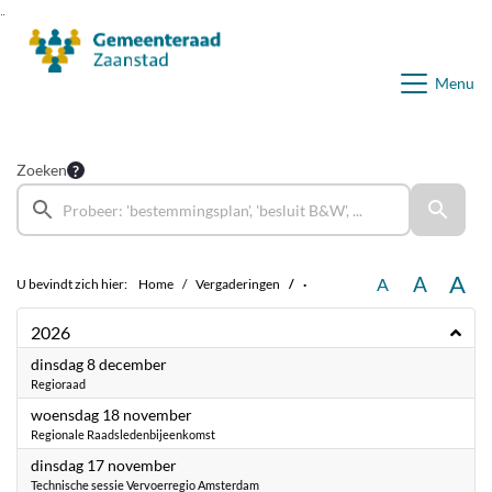
Ga naar de inhoud van deze pagina
Ga naar het zoeken
Ga naar het menu
Menu
Zoeken
A
A
A
U bevindt zich hier:
Home
Vergaderingen
·
2026
2026
dinsdag 8 december
Regioraad
2026
woensdag 18 november
Regionale Raadsledenbijeenkomst
2026
dinsdag 17 november
Technische sessie Vervoerregio Amsterdam