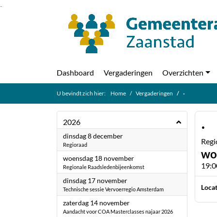
Ga naar de inhoud van deze pagina
Ga naar het zoeken
Ga naar het menu
Dashboard
Vergaderingen
Overzichten
U bevindt zich hier:
Home
Vergaderingen
·
·
2026
2026
dinsdag 8 december
Regi
Regioraad
wo
2026
woensdag 18 november
19:0
Regionale Raadsledenbijeenkomst
2026
dinsdag 17 november
Locat
Technische sessie Vervoerregio Amsterdam
2026
zaterdag 14 november
Aandacht voor COA Masterclasses najaar 2026