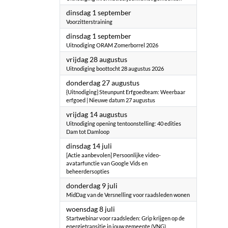
2026
dinsdag 1 september
Voorzitterstraining
2026
dinsdag 1 september
Uitnodiging ORAM Zomerborrel 2026
2026
vrijdag 28 augustus
Uitnodiging boottocht 28 augustus 2026
2026
donderdag 27 augustus
{Uitnodiging} Steunpunt Erfgoedteam: Weerbaar
erfgoed | Nieuwe datum 27 augustus
2026
vrijdag 14 augustus
Uitnodiging opening tentoonstelling: 40 edities
Dam tot Damloop
2026
dinsdag 14 juli
[Actie aanbevolen] Persoonlijke video-
avatarfunctie van Google Vids en
beheerdersopties
2026
donderdag 9 juli
MidDag van de Versnelling voor raadsleden wonen
2026
woensdag 8 juli
Startwebinar voor raadsleden: Grip krijgen op de
energietransitie in jouw gemeente (VNG)