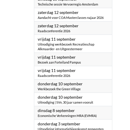
Technische sessie Vervoerregio Amsterdam
2026
zaterdag 12 september
Aandacht voor COA Masterclasses najaar 2026
2026
zaterdag 12 september
Raadsconferentie 2026
2026
vrijdag 11 september
Uitnodiging werkbezoek Recreatieschap
Alkmaarder- en Uitgeestermeer
2026
vrijdag 11 september
Bezoek aan Forteiland Pampus
2026
vrijdag 11 september
Raadsconferentie 2026
2026
donderdag 10 september
Werkbezoek the Green Village
2026
donderdag 10 september
Uitnodiging | SVn, 30 jaar samen vooruit
2026
dinsdag 8 september
Economische Verkenningen MRA (EVMRA)
2026
donderdag 3 september
Uitnodiging informatiebijeenkomst gemeenten