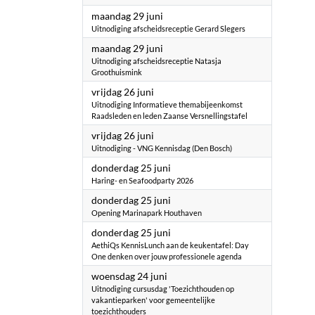
2026
maandag 29 juni
Uitnodiging afscheidsreceptie Gerard Slegers
2026
maandag 29 juni
Uitnodiging afscheidsreceptie Natasja
Groothuismink
2026
vrijdag 26 juni
Uitnodiging Informatieve themabijeenkomst
Raadsleden en leden Zaanse Versnellingstafel
2026
vrijdag 26 juni
Uitnodiging - VNG Kennisdag (Den Bosch)
2026
donderdag 25 juni
Haring- en Seafoodparty 2026
2026
donderdag 25 juni
Opening Marinapark Houthaven
2026
donderdag 25 juni
AethiQs KennisLunch aan de keukentafel: Day
One denken over jouw professionele agenda
2026
woensdag 24 juni
Uitnodiging cursusdag 'Toezichthouden op
vakantieparken' voor gemeentelijke
toezichthouders