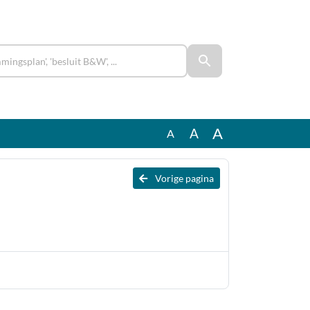
A
A
A
Vorige pagina