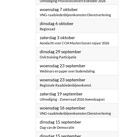
Uitnodiging Provincieconcert 8 oktober 2026
2026
woensdag 7 oktober
VNG-raadsledenbijeenkomsten Dienstverlening
2026
dinsdag 6 oktober
Regioraad
2026
zaterdag 3 oktober
Aandacht voor COA Masterclasses najaar 2026
2026
dinsdag 29 september
Ovb training Participatie
2026
woensdag 23 september
Webinars en paper over bodemdaling
2026
woensdag 23 september
Regionale Raadsledenbijeenkomst
2026
zaterdag 19 september
Uitnodiging - Zomerraad 2026 (tweedaagse)
2026
woensdag 16 september
VNG-raadsledenbijeenkomsten Dienstverlening
2026
dinsdag 15 september
Dag van de Democratie
2026
dinsdag 15 september