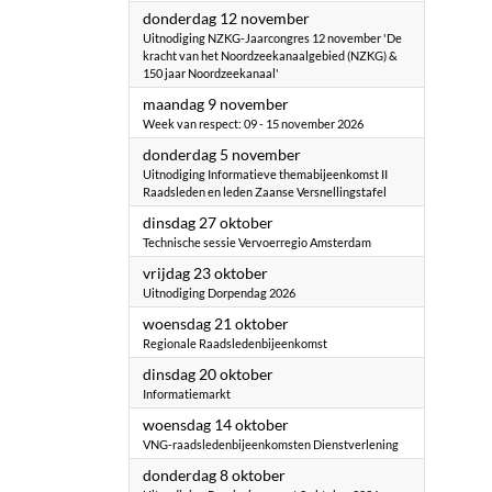
2026
donderdag 12 november
Uitnodiging NZKG-Jaarcongres 12 november 'De
kracht van het Noordzeekanaalgebied (NZKG) &
150 jaar Noordzeekanaal'
2026
maandag 9 november
Week van respect: 09 - 15 november 2026
2026
donderdag 5 november
Uitnodiging Informatieve themabijeenkomst II
Raadsleden en leden Zaanse Versnellingstafel
2026
dinsdag 27 oktober
Technische sessie Vervoerregio Amsterdam
2026
vrijdag 23 oktober
Uitnodiging Dorpendag 2026
2026
woensdag 21 oktober
Regionale Raadsledenbijeenkomst
2026
dinsdag 20 oktober
Informatiemarkt
2026
woensdag 14 oktober
VNG-raadsledenbijeenkomsten Dienstverlening
2026
donderdag 8 oktober