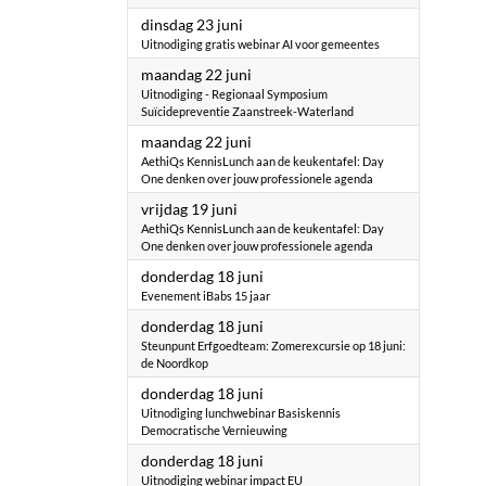
2026
dinsdag 23 juni
Uitnodiging gratis webinar AI voor gemeentes
2026
maandag 22 juni
Uitnodiging - Regionaal Symposium
Suïcidepreventie Zaanstreek-Waterland
2026
maandag 22 juni
AethiQs KennisLunch aan de keukentafel: Day
One denken over jouw professionele agenda
2026
vrijdag 19 juni
AethiQs KennisLunch aan de keukentafel: Day
One denken over jouw professionele agenda
2026
donderdag 18 juni
Evenement iBabs 15 jaar
2026
donderdag 18 juni
Steunpunt Erfgoedteam: Zomerexcursie op 18 juni:
de Noordkop
2026
donderdag 18 juni
Uitnodiging lunchwebinar Basiskennis
Democratische Vernieuwing
2026
donderdag 18 juni
Uitnodiging webinar impact EU