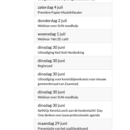
2026
zaterdag 4 juli
Première Papier Muziektheater
2026
donderdag 2 juli
Webinar over SUN-noodhulp
2026
woensdag 1 juli
Webinar 'Het ZE-café'
2026
dinsdag 30 juni
Uitnodiging Keti Koti Herdenking
2026
dinsdag 30 juni
Regioraad
2026
dinsdag 30 juni
Uitnodiging voor kennisbijeenkomst voor nieuwe
gemeenteraad van Zaanstad,
2026
dinsdag 30 juni
Webinar over SUN-noodhulp
2026
dinsdag 30 juni
AethiQs KennisLunch aan de keukentafel: Day
One denken over jouw professionele agenda
2026
maandag 29 juni
Presentatie van het coalitieakkoord