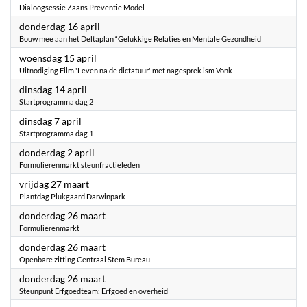
Dialoogsessie Zaans Preventie Model
2026
donderdag 16 april
Bouw mee aan het Deltaplan “Gelukkige Relaties en Mentale Gezondheid
2026
woensdag 15 april
Uitnodiging Film 'Leven na de dictatuur' met nagesprek ism Vonk
2026
dinsdag 14 april
Startprogramma dag 2
2026
dinsdag 7 april
Startprogramma dag 1
2026
donderdag 2 april
Formulierenmarkt steunfractieleden
2026
vrijdag 27 maart
Plantdag Plukgaard Darwinpark
2026
donderdag 26 maart
Formulierenmarkt
2026
donderdag 26 maart
Openbare zitting Centraal Stem Bureau
2026
donderdag 26 maart
Steunpunt Erfgoedteam: Erfgoed en overheid