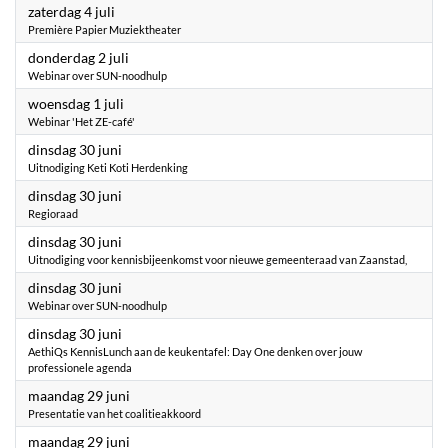
2026
zaterdag 4 juli
Première Papier Muziektheater
2026
donderdag 2 juli
Webinar over SUN-noodhulp
2026
woensdag 1 juli
Webinar 'Het ZE-café'
2026
dinsdag 30 juni
Uitnodiging Keti Koti Herdenking
2026
dinsdag 30 juni
Regioraad
2026
dinsdag 30 juni
Uitnodiging voor kennisbijeenkomst voor nieuwe gemeenteraad van Zaanstad,
2026
dinsdag 30 juni
Webinar over SUN-noodhulp
2026
dinsdag 30 juni
AethiQs KennisLunch aan de keukentafel: Day One denken over jouw
professionele agenda
2026
maandag 29 juni
Presentatie van het coalitieakkoord
2026
maandag 29 juni