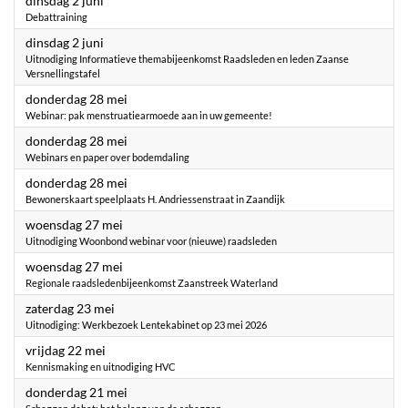
dinsdag 2 juni
Debattraining
2026
dinsdag 2 juni
Uitnodiging Informatieve themabijeenkomst Raadsleden en leden Zaanse
Versnellingstafel
2026
donderdag 28 mei
Webinar: pak menstruatiearmoede aan in uw gemeente!
2026
donderdag 28 mei
Webinars en paper over bodemdaling
2026
donderdag 28 mei
Bewonerskaart speelplaats H. Andriessenstraat in Zaandijk
2026
woensdag 27 mei
Uitnodiging Woonbond webinar voor (nieuwe) raadsleden
2026
woensdag 27 mei
Regionale raadsledenbijeenkomst Zaanstreek Waterland
2026
zaterdag 23 mei
Uitnodiging: Werkbezoek Lentekabinet op 23 mei 2026
2026
vrijdag 22 mei
Kennismaking en uitnodiging HVC
2026
donderdag 21 mei