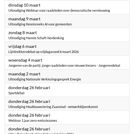
2026
dinsdag 10 maart
Uitnodiging Webinar voor raadsleden over democratische vernieuwing
2026
maandag 9 maart
Uitnodiging Kennisreeks AI voor gemeenten
2026
zondag 8 maart
Uitnodiging Hannie Schaft-herdenking
2026
vrijdag 6 maart
Lijsttrekkersdebat op vrijdagavond 6 maart 2026
2026
woensdag 4 maart
Jongeren van de partij: jonge raadsleden voor nieuwe kiezers - Jongerendebat
2026
maandag 2 maart
Uitnodiging Nationale Verkiezingsgesprek Energie
2026
donderdag 26 februari
Sportdebat
2026
donderdag 26 februari
Uitnodiging Houtbouwviering Zaanstad - netwerkbijeenkomst
2026
donderdag 26 februari
Webinar 1 jaar zero-emissiezones
2026
donderdag 26 februari