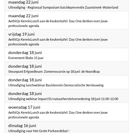
2026
maandag 22 juni
Uitnodiging - Regionaal Symposium Suïcidepreventie Zaanstreek-Waterland
2026
maandag 22 juni
AethiQs KennisLunch aan de keukentafel: Day One denken over jouw
professionele agenda
2026
vrijdag 19 juni
AethiQs KennisLunch aan de keukentafel: Day One denken over jouw
professionele agenda
2026
donderdag 18 juni
Evenement iBabs 15 jaar
2026
donderdag 18 juni
Steunpunt Erfgoedteam: Zomerexcursie op 18 juni: de Noordkop
2026
donderdag 18 juni
Uitnodiging lunchwebinar Basiskennis Democratische Vernieuwing
2026
donderdag 18 juni
Uitnodiging webinar impact EU natuurherstelverordening 18 juni 11:00-12:00
2026
woensdag 17 juni
AethiQs KennisLunch aan de keukentafel: Day One denken over jouw
professionele agenda
2026
dinsdag 16 juni
Uitnodiging voor Het Grote Parkeerdebat !