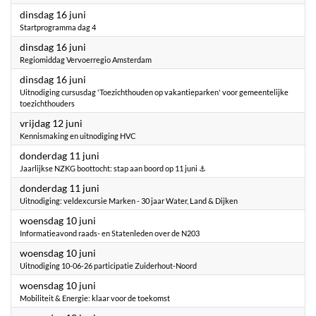
2026
dinsdag 16 juni
Startprogramma dag 4
2026
dinsdag 16 juni
Regiomiddag Vervoerregio Amsterdam
2026
dinsdag 16 juni
Uitnodiging cursusdag 'Toezichthouden op vakantieparken' voor gemeentelijke
toezichthouders
2026
vrijdag 12 juni
Kennismaking en uitnodiging HVC
2026
donderdag 11 juni
Jaarlijkse NZKG boottocht: stap aan boord op 11 juni ⚓
2026
donderdag 11 juni
Uitnodiging: veldexcursie Marken - 30 jaar Water, Land & Dijken
2026
woensdag 10 juni
Informatieavond raads- en Statenleden over de N203
2026
woensdag 10 juni
Uitnodiging 10-06-26 participatie Zuiderhout-Noord
2026
woensdag 10 juni
Mobiliteit & Energie: klaar voor de toekomst