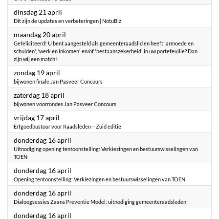
2026
dinsdag 21 april
Dit zijn de updates en verbeteringen | NotuBiz
2026
maandag 20 april
Gefeliciteerd! U bent aangesteld als gemeenteraadslid en heeft 'armoede en
schulden', 'werk en inkomen' en/of 'bestaanszekerheid' in uw portefeuille? Dan
zijn wij een match!
2026
zondag 19 april
bijwonen finale Jan Pasveer Concours
2026
zaterdag 18 april
bijwonen voorrondes Jan Pasveer Concours
2026
vrijdag 17 april
Erfgoedbustour voor Raadsleden – Zuid editie
2026
donderdag 16 april
Uitnodiging opening tentoonstelling: Verkiezingen en bestuurswisselingen van
TOEN
2026
donderdag 16 april
Opening tentoonstelling: Verkiezingen en bestuurswisselingen van TOEN
2026
donderdag 16 april
Dialoogsessies Zaans Preventie Model: uitnodiging gemeenteraadsleden
2026
donderdag 16 april