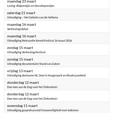
2026
maandag 23 maart
Lezing: Bidprentjes en Devotieprentjes
2026
zaterdag 21 maart
Uitnodiging – Het Geheim van de Hellema
2026
maandag 16 maart
Verkiezingsdebat
2026
maandag 16 maart
Uitnodiging Relevantie KennisFestival 16 maart 2026
2026
zondag 15 maart
Uitnodiging Verkiezingsfestival
2026
zondag 15 maart
Uitnodiging documentaire Stand van Zaken
2026
vrijdag 13 maart
Uitnodiging deelname NL Doet in Koogerpark en Waakzaamheid
2026
donderdag 12 maart
Doe mee aan de Dag voor het Ziekenhuis!
2026
donderdag 12 maart
Doe mee aan de Dag voor het Ziekenhuis!
2026
woensdag 11 maart
Uitnodiging gespreksavond Vrouwveiligheid voor iedereen