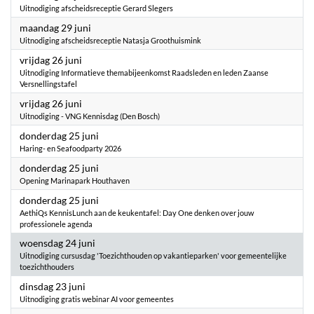
Uitnodiging afscheidsreceptie Gerard Slegers
2026
maandag 29 juni
Uitnodiging afscheidsreceptie Natasja Groothuismink
2026
vrijdag 26 juni
Uitnodiging Informatieve themabijeenkomst Raadsleden en leden Zaanse
Versnellingstafel
2026
vrijdag 26 juni
Uitnodiging - VNG Kennisdag (Den Bosch)
2026
donderdag 25 juni
Haring- en Seafoodparty 2026
2026
donderdag 25 juni
Opening Marinapark Houthaven
2026
donderdag 25 juni
AethiQs KennisLunch aan de keukentafel: Day One denken over jouw
professionele agenda
2026
woensdag 24 juni
Uitnodiging cursusdag 'Toezichthouden op vakantieparken' voor gemeentelijke
toezichthouders
2026
dinsdag 23 juni
Uitnodiging gratis webinar AI voor gemeentes