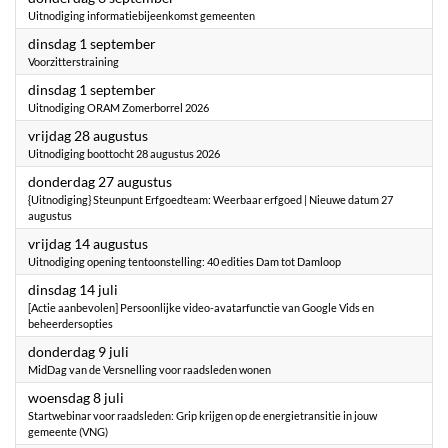
Uitnodiging informatiebijeenkomst gemeenten
2026
dinsdag 1 september
Voorzitterstraining
2026
dinsdag 1 september
Uitnodiging ORAM Zomerborrel 2026
2026
vrijdag 28 augustus
Uitnodiging boottocht 28 augustus 2026
2026
donderdag 27 augustus
{Uitnodiging} Steunpunt Erfgoedteam: Weerbaar erfgoed | Nieuwe datum 27
augustus
2026
vrijdag 14 augustus
Uitnodiging opening tentoonstelling: 40 edities Dam tot Damloop
2026
dinsdag 14 juli
[Actie aanbevolen] Persoonlijke video-avatarfunctie van Google Vids en
beheerdersopties
2026
donderdag 9 juli
MidDag van de Versnelling voor raadsleden wonen
2026
woensdag 8 juli
Startwebinar voor raadsleden: Grip krijgen op de energietransitie in jouw
gemeente (VNG)