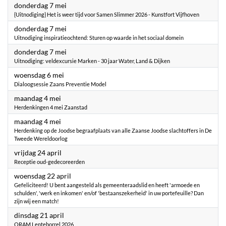
2026
donderdag 7 mei
{Uitnodiging} Het is weer tijd voor Samen Slimmer 2026 - Kunstfort Vijfhoven
2026
donderdag 7 mei
Uitnodiging inspiratieochtend: Sturen op waarde in het sociaal domein
2026
donderdag 7 mei
Uitnodiging: veldexcursie Marken - 30 jaar Water, Land & Dijken
2026
woensdag 6 mei
Dialoogsessie Zaans Preventie Model
2026
maandag 4 mei
Herdenkingen 4 mei Zaanstad
2026
maandag 4 mei
Herdenking op de Joodse begraafplaats van alle Zaanse Joodse slachtoffers in De
Tweede Wereldoorlog
2026
vrijdag 24 april
Receptie oud-gedecoreerden
2026
woensdag 22 april
Gefeliciteerd! U bent aangesteld als gemeenteraadslid en heeft 'armoede en
schulden', 'werk en inkomen' en/of 'bestaanszekerheid' in uw portefeuille? Dan
zijn wij een match!
2026
dinsdag 21 april
ORAM Lenteborrel 2026