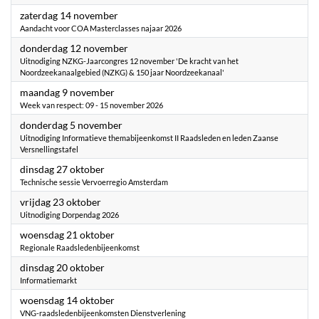
2026
zaterdag 14 november
Aandacht voor COA Masterclasses najaar 2026
2026
donderdag 12 november
Uitnodiging NZKG-Jaarcongres 12 november 'De kracht van het
Noordzeekanaalgebied (NZKG) & 150 jaar Noordzeekanaal'
2026
maandag 9 november
Week van respect: 09 - 15 november 2026
2026
donderdag 5 november
Uitnodiging Informatieve themabijeenkomst II Raadsleden en leden Zaanse
Versnellingstafel
2026
dinsdag 27 oktober
Technische sessie Vervoerregio Amsterdam
2026
vrijdag 23 oktober
Uitnodiging Dorpendag 2026
2026
woensdag 21 oktober
Regionale Raadsledenbijeenkomst
2026
dinsdag 20 oktober
Informatiemarkt
2026
woensdag 14 oktober
VNG-raadsledenbijeenkomsten Dienstverlening