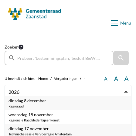
Ga naar de inhoud van deze pagina
Ga naar het zoeken
Ga naar het menu
Menu
Zoeken
A
A
A
U bevindt zich hier:
Home
Vergaderingen
·
2026
2026
dinsdag 8 december
Regioraad
2026
woensdag 18 november
Regionale Raadsledenbijeenkomst
2026
dinsdag 17 november
Technische sessie Vervoerregio Amsterdam