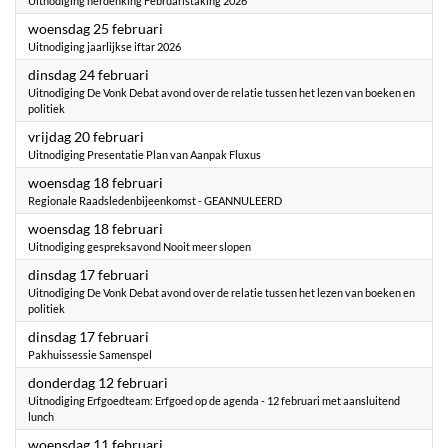
Uitnodiging herdenking Februaristaking 2026
2026
woensdag 25 februari
Uitnodiging jaarlijkse iftar 2026
2026
dinsdag 24 februari
Uitnodiging De Vonk Debat avond over de relatie tussen het lezen van boeken en
politiek
2026
vrijdag 20 februari
Uitnodiging Presentatie Plan van Aanpak Fluxus
2026
woensdag 18 februari
Regionale Raadsledenbijeenkomst - GEANNULEERD
2026
woensdag 18 februari
Uitnodiging gespreksavond Nooit meer slopen
2026
dinsdag 17 februari
Uitnodiging De Vonk Debat avond over de relatie tussen het lezen van boeken en
politiek
2026
dinsdag 17 februari
Pakhuissessie Samenspel
2026
donderdag 12 februari
Uitnodiging Erfgoedteam: Erfgoed op de agenda - 12 februari met aansluitend
lunch
2026
woensdag 11 februari