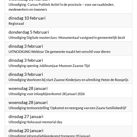
Uitnodiging: Cursus Politiek Actief in de provincie – voor uw raadsleden,
medewerkers en inwoners
2026
dinsdag 10 februari
Regioraad
2026
donderdag 5 februari
Uitnodiging Digitale masterclass: Monumentaal vastgoed in gemeentelijk bezit
2026
dinsdag 3 februari
UITNODIGING Webinar ‘De gemeente maakt het verschil voor dieren
2026
dinsdag 3 februari
Uitnodiging opening Jubileumjaar Museum Zaanse Tijd
2026
dinsdag 3 februari
Uitnodiging Voorlezen bij start Zaanse Kinderjury en uitreiking Hotze de Roosprijs
2026
woensdag 28 januari
Uitnodiging voor inloopbijeenkomst 28 januari 2026
2026
woensdag 28 januari
Uitnodiging tentoonstelling ‘Opkomst en neergang van een Zaans familiebedrijf’
2026
dinsdag 27 januari
Uitnodiging Holocaust memorial day
2026
dinsdag 20 januari
Uitnodiging informatiebijeenkomst formeren 20 januari