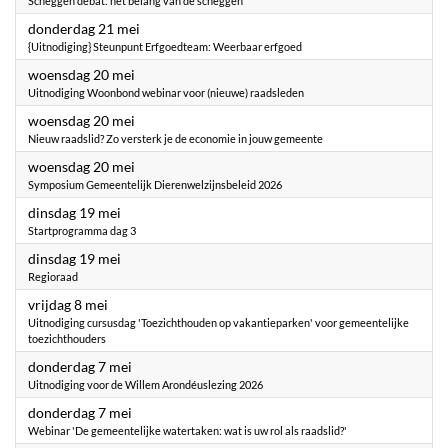
Scheggen debat: het belang van de scheggen
2026
donderdag 21 mei
{Uitnodiging} Steunpunt Erfgoedteam: Weerbaar erfgoed
2026
woensdag 20 mei
Uitnodiging Woonbond webinar voor (nieuwe) raadsleden
2026
woensdag 20 mei
Nieuw raadslid? Zo versterk je de economie in jouw gemeente
2026
woensdag 20 mei
Symposium Gemeentelijk Dierenwelzijnsbeleid 2026
2026
dinsdag 19 mei
Startprogramma dag 3
2026
dinsdag 19 mei
Regioraad
2026
vrijdag 8 mei
Uitnodiging cursusdag 'Toezichthouden op vakantieparken' voor gemeentelijke
toezichthouders
2026
donderdag 7 mei
Uitnodiging voor de Willem Arondéuslezing 2026
2026
donderdag 7 mei
Webinar 'De gemeentelijke watertaken: wat is uw rol als raadslid?'