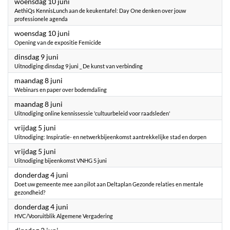
2026
woensdag 10 juni
AethiQs KennisLunch aan de keukentafel: Day One denken over jouw
professionele agenda
2026
woensdag 10 juni
Opening van de expositie Femicide
2026
dinsdag 9 juni
Uitnodiging dinsdag 9 juni _ De kunst van verbinding
2026
maandag 8 juni
Webinars en paper over bodemdaling
2026
maandag 8 juni
Uitnodiging online kennissessie 'cultuurbeleid voor raadsleden'
2026
vrijdag 5 juni
Uitnodiging: Inspiratie- en netwerkbijeenkomst aantrekkelijke stad en dorpen
2026
vrijdag 5 juni
Uitnodiging bijeenkomst VNHG 5 juni
2026
donderdag 4 juni
Doet uw gemeente mee aan pilot aan Deltaplan Gezonde relaties en mentale
gezondheid?
2026
donderdag 4 juni
HVC/Vooruitblik Algemene Vergadering
2026