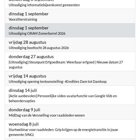
Uitnodiging informatiebijeenkomst gemeenten
2026
dinsdag 1 september
Voorzitterstraining
2026
dinsdag 1 september
Uitnodiging ORAM Zomerborrel 2026
2026
vrijdag 28 augustus
Uitnodiging boottocht 28 augustus 2026
2026
donderdag 27 augustus
{Uitnodiging} Steunpunt Erfgoedteam: Weerbaar erfgoed | Nieuwe datum 27
augustus
2026
vrijdag 14 augustus
Uitnodiging opening tentoonstelling: 40 edities Dam tot Damloop
2026
dinsdag 14 juli
[Actie aanbevolen] Persoonlijke video-avatarfunctie van Google Vids en
beheerdersopties
2026
donderdag 9 juli
MidDag van de Versnelling voor raadsleden wonen
2026
woensdag 8 juli
Startwebinar voor raadsleden: Grip krijgen op de energietransitie in jouw
gemeente (VNG)