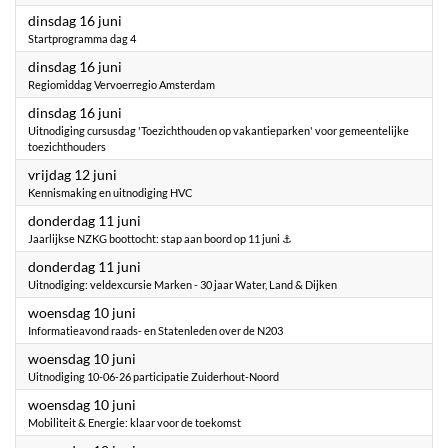
2026
dinsdag 16 juni
Startprogramma dag 4
2026
dinsdag 16 juni
Regiomiddag Vervoerregio Amsterdam
2026
dinsdag 16 juni
Uitnodiging cursusdag 'Toezichthouden op vakantieparken' voor gemeentelijke
toezichthouders
2026
vrijdag 12 juni
Kennismaking en uitnodiging HVC
2026
donderdag 11 juni
Jaarlijkse NZKG boottocht: stap aan boord op 11 juni ⚓
2026
donderdag 11 juni
Uitnodiging: veldexcursie Marken - 30 jaar Water, Land & Dijken
2026
woensdag 10 juni
Informatieavond raads- en Statenleden over de N203
2026
woensdag 10 juni
Uitnodiging 10-06-26 participatie Zuiderhout-Noord
2026
woensdag 10 juni
Mobiliteit & Energie: klaar voor de toekomst