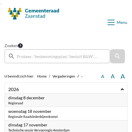
Ga naar de inhoud van deze pagina
Ga naar het zoeken
Ga naar het menu
Menu
Zoeken
A
A
A
U bevindt zich hier:
Home
Vergaderingen
·
2026
2026
dinsdag 8 december
Regioraad
2026
woensdag 18 november
Regionale Raadsledenbijeenkomst
2026
dinsdag 17 november
Technische sessie Vervoerregio Amsterdam