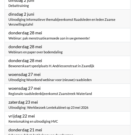
dinsdag 2 juni
Debattraining
2026
dinsdag 2 juni
Uitnodiging Informatieve themabijeenkomst Raadsleden en leden Zaanse
Versnellingstafel
2026
donderdag 28 mei
Webinar: pak menstruatiearmoede aan in uw gemeente!
2026
donderdag 28 mei
Webinars en paper over bodemdaling
2026
donderdag 28 mei
Bewonerskaart speelplaats H. Andriessenstraat in Zaandijk
2026
woensdag 27 mei
Uitnodiging Woonbond webinar voor (nieuwe) raadsleden
2026
woensdag 27 mei
Regionale raadsledenbijeenkomst Zaanstreek Waterland
2026
zaterdag 23 mei
Uitnodiging: Werkbezoek Lentekabinet op 23 mei 2026
2026
vrijdag 22 mei
Kennismaking en uitnodiging HVC
2026
donderdag 21 mei