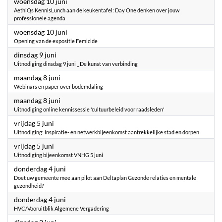
2026
woensdag 10 juni
AethiQs KennisLunch aan de keukentafel: Day One denken over jouw
professionele agenda
2026
woensdag 10 juni
Opening van de expositie Femicide
2026
dinsdag 9 juni
Uitnodiging dinsdag 9 juni _ De kunst van verbinding
2026
maandag 8 juni
Webinars en paper over bodemdaling
2026
maandag 8 juni
Uitnodiging online kennissessie 'cultuurbeleid voor raadsleden'
2026
vrijdag 5 juni
Uitnodiging: Inspiratie- en netwerkbijeenkomst aantrekkelijke stad en dorpen
2026
vrijdag 5 juni
Uitnodiging bijeenkomst VNHG 5 juni
2026
donderdag 4 juni
Doet uw gemeente mee aan pilot aan Deltaplan Gezonde relaties en mentale
gezondheid?
2026
donderdag 4 juni
HVC/Vooruitblik Algemene Vergadering
2026