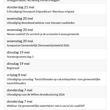
Scheggen debat: het belang van de scheggen
2026
donderdag 21 mei
{Uitnodiging} Steunpunt Erfgoedteam: Weerbaar erfgoed
2026
woensdag 20 mei
Uitnodiging Woonbond webinar voor (nieuwe) raadsleden
2026
woensdag 20 mei
Nieuw raadslid? Zo versterk je de economie in jouw gemeente
2026
woensdag 20 mei
Symposium Gemeentelijk Dierenwelzijnsbeleid 2026
2026
dinsdag 19 mei
Startprogramma dag 3
2026
dinsdag 19 mei
Regioraad
2026
vrijdag 8 mei
Uitnodiging cursusdag 'Toezichthouden op vakantieparken' voor gemeentelijke
toezichthouders
2026
donderdag 7 mei
Uitnodiging voor de Willem Arondéuslezing 2026
2026
donderdag 7 mei
Webinar 'De gemeentelijke watertaken: wat is uw rol als raadslid?'