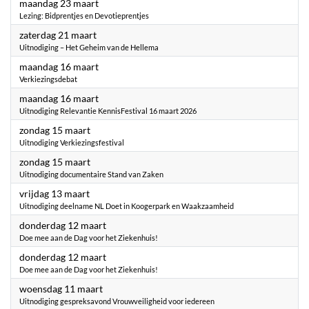
2026
maandag 23 maart
Lezing: Bidprentjes en Devotieprentjes
2026
zaterdag 21 maart
Uitnodiging – Het Geheim van de Hellema
2026
maandag 16 maart
Verkiezingsdebat
2026
maandag 16 maart
Uitnodiging Relevantie KennisFestival 16 maart 2026
2026
zondag 15 maart
Uitnodiging Verkiezingsfestival
2026
zondag 15 maart
Uitnodiging documentaire Stand van Zaken
2026
vrijdag 13 maart
Uitnodiging deelname NL Doet in Koogerpark en Waakzaamheid
2026
donderdag 12 maart
Doe mee aan de Dag voor het Ziekenhuis!
2026
donderdag 12 maart
Doe mee aan de Dag voor het Ziekenhuis!
2026
woensdag 11 maart
Uitnodiging gespreksavond Vrouwveiligheid voor iedereen