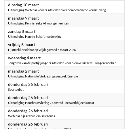
2026
dinsdag 10 maart
Uitnodiging Webinar voor raadsleden over democratische vernieuwing
2026
maandag 9 maart
Uitnodiging Kennisreeks AI voor gemeenten
2026
zondag 8 maart
Uitnodiging Hannie Schaft-herdenking
2026
vrijdag 6 maart
Lijsttrekkersdebat op vrijdagavond 6 maart 2026
2026
woensdag 4 maart
Jongeren van de partij: jonge raadsleden voor nieuwe kiezers - Jongerendebat
2026
maandag 2 maart
Uitnodiging Nationale Verkiezingsgesprek Energie
2026
donderdag 26 februari
Sportdebat
2026
donderdag 26 februari
Uitnodiging Houtbouwviering Zaanstad - netwerkbijeenkomst
2026
donderdag 26 februari
Webinar 1 jaar zero-emissiezones
2026
donderdag 26 februari