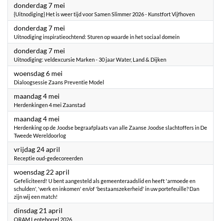
2026
donderdag 7 mei
{Uitnodiging} Het is weer tijd voor Samen Slimmer 2026 - Kunstfort Vijfhoven
2026
donderdag 7 mei
Uitnodiging inspiratieochtend: Sturen op waarde in het sociaal domein
2026
donderdag 7 mei
Uitnodiging: veldexcursie Marken - 30 jaar Water, Land & Dijken
2026
woensdag 6 mei
Dialoogsessie Zaans Preventie Model
2026
maandag 4 mei
Herdenkingen 4 mei Zaanstad
2026
maandag 4 mei
Herdenking op de Joodse begraafplaats van alle Zaanse Joodse slachtoffers in De
Tweede Wereldoorlog
2026
vrijdag 24 april
Receptie oud-gedecoreerden
2026
woensdag 22 april
Gefeliciteerd! U bent aangesteld als gemeenteraadslid en heeft 'armoede en
schulden', 'werk en inkomen' en/of 'bestaanszekerheid' in uw portefeuille? Dan
zijn wij een match!
2026
dinsdag 21 april
ORAM Lenteborrel 2026