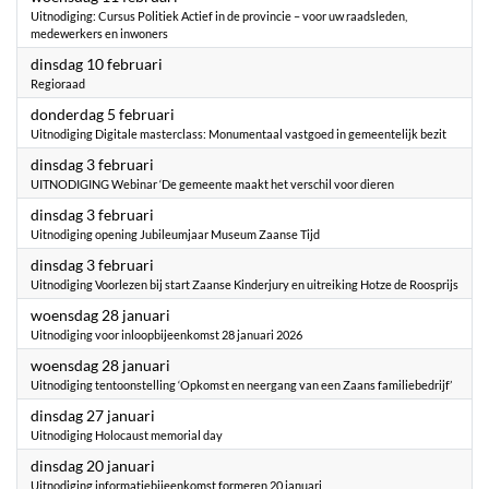
Uitnodiging: Cursus Politiek Actief in de provincie – voor uw raadsleden,
medewerkers en inwoners
2026
dinsdag 10 februari
Regioraad
2026
donderdag 5 februari
Uitnodiging Digitale masterclass: Monumentaal vastgoed in gemeentelijk bezit
2026
dinsdag 3 februari
UITNODIGING Webinar ‘De gemeente maakt het verschil voor dieren
2026
dinsdag 3 februari
Uitnodiging opening Jubileumjaar Museum Zaanse Tijd
2026
dinsdag 3 februari
Uitnodiging Voorlezen bij start Zaanse Kinderjury en uitreiking Hotze de Roosprijs
2026
woensdag 28 januari
Uitnodiging voor inloopbijeenkomst 28 januari 2026
2026
woensdag 28 januari
Uitnodiging tentoonstelling ‘Opkomst en neergang van een Zaans familiebedrijf’
2026
dinsdag 27 januari
Uitnodiging Holocaust memorial day
2026
dinsdag 20 januari
Uitnodiging informatiebijeenkomst formeren 20 januari