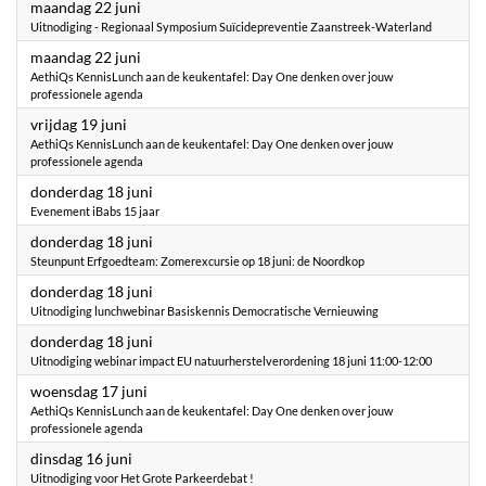
2026
maandag 22 juni
Uitnodiging - Regionaal Symposium Suïcidepreventie Zaanstreek-Waterland
2026
maandag 22 juni
AethiQs KennisLunch aan de keukentafel: Day One denken over jouw
professionele agenda
2026
vrijdag 19 juni
AethiQs KennisLunch aan de keukentafel: Day One denken over jouw
professionele agenda
2026
donderdag 18 juni
Evenement iBabs 15 jaar
2026
donderdag 18 juni
Steunpunt Erfgoedteam: Zomerexcursie op 18 juni: de Noordkop
2026
donderdag 18 juni
Uitnodiging lunchwebinar Basiskennis Democratische Vernieuwing
2026
donderdag 18 juni
Uitnodiging webinar impact EU natuurherstelverordening 18 juni 11:00-12:00
2026
woensdag 17 juni
AethiQs KennisLunch aan de keukentafel: Day One denken over jouw
professionele agenda
2026
dinsdag 16 juni
Uitnodiging voor Het Grote Parkeerdebat !