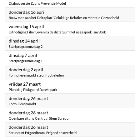
Dialoogsessie Zaans Preventie Model
2026
donderdag 16 april
Bouw mee aan het Deltaplan “Gelukkige Relaties en Mentale Gezondheid
2026
woensdag 15 april
Uitnodiging Film 'Leven na de dictatuur' met nagesprek ism Vonk
2026
dinsdag 14 april
Startprogramma dag 2
2026
dinsdag 7 april
Startprogramma dag 1
2026
donderdag 2 april
Formulierenmarkt steunfractieleden
2026
vrijdag 27 maart
Plantdag Plukgaard Darwinpark
2026
donderdag 26 maart
Formulierenmarkt
2026
donderdag 26 maart
Openbare zitting Centraal Stem Bureau
2026
donderdag 26 maart
Steunpunt Erfgoedteam: Erfgoed en overheid