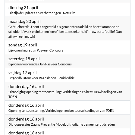
2026
dinsdag 21 april
Dit zijn de updates en verbeteringen | NotuBiz
2026
maandag 20 april
Gefeliciteerd! U bent aangesteld als gemeenteraadslid en heeft 'armoede en
schulden', 'werk en inkomen' en/of 'bestaanszekerheid' in uw portefeuille? Dan
zijn wij een match!
2026
zondag 19 april
bijwonen finale Jan Pasveer Concours
2026
zaterdag 18 april
bijwonen voorrondes Jan Pasveer Concours
2026
vrijdag 17 april
Erfgoedbustour voor Raadsleden – Zuid editie
2026
donderdag 16 april
Uitnodiging opening tentoonstelling: Verkiezingen en bestuurswisselingen van
TOEN
2026
donderdag 16 april
Opening tentoonstelling: Verkiezingen en bestuurswisselingen van TOEN
2026
donderdag 16 april
Dialoogsessies Zaans Preventie Model: uitnodiging gemeenteraadsleden
2026
donderdag 16 april