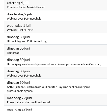
2026
zaterdag 4 juli
Première Papier Muziektheater
2026
donderdag 2 juli
Webinar over SUN-noodhulp
2026
woensdag 1 juli
Webinar 'Het ZE-café'
2026
dinsdag 30 juni
Uitnodiging Keti Koti Herdenking
2026
dinsdag 30 juni
Regioraad
2026
dinsdag 30 juni
Uitnodiging voor kennisbijeenkomst voor nieuwe gemeenteraad van Zaanstad,
2026
dinsdag 30 juni
Webinar over SUN-noodhulp
2026
dinsdag 30 juni
AethiQs KennisLunch aan de keukentafel: Day One denken over jouw
professionele agenda
2026
maandag 29 juni
Presentatie van het coalitieakkoord
2026
maandag 29 juni