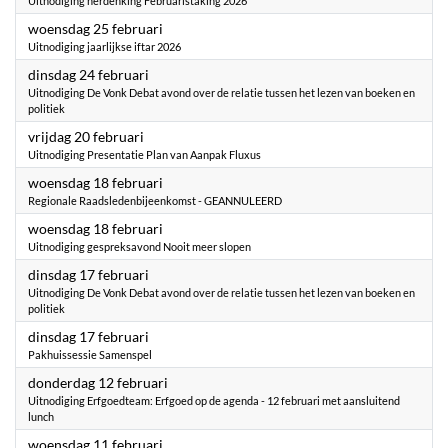
Uitnodiging herdenking Februaristaking 2026
2026
woensdag 25 februari
Uitnodiging jaarlijkse iftar 2026
2026
dinsdag 24 februari
Uitnodiging De Vonk Debat avond over de relatie tussen het lezen van boeken en
politiek
2026
vrijdag 20 februari
Uitnodiging Presentatie Plan van Aanpak Fluxus
2026
woensdag 18 februari
Regionale Raadsledenbijeenkomst - GEANNULEERD
2026
woensdag 18 februari
Uitnodiging gespreksavond Nooit meer slopen
2026
dinsdag 17 februari
Uitnodiging De Vonk Debat avond over de relatie tussen het lezen van boeken en
politiek
2026
dinsdag 17 februari
Pakhuissessie Samenspel
2026
donderdag 12 februari
Uitnodiging Erfgoedteam: Erfgoed op de agenda - 12 februari met aansluitend
lunch
2026
woensdag 11 februari