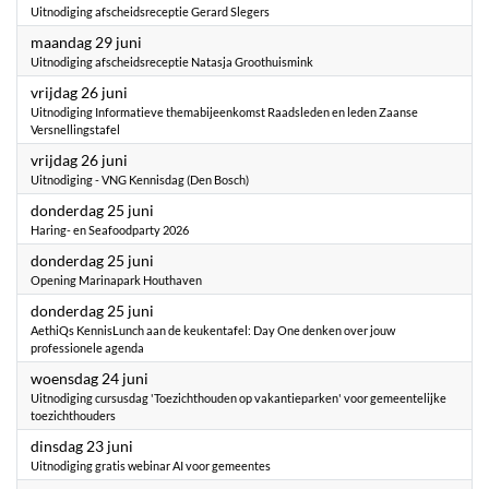
Uitnodiging afscheidsreceptie Gerard Slegers
2026
maandag 29 juni
Uitnodiging afscheidsreceptie Natasja Groothuismink
2026
vrijdag 26 juni
Uitnodiging Informatieve themabijeenkomst Raadsleden en leden Zaanse
Versnellingstafel
2026
vrijdag 26 juni
Uitnodiging - VNG Kennisdag (Den Bosch)
2026
donderdag 25 juni
Haring- en Seafoodparty 2026
2026
donderdag 25 juni
Opening Marinapark Houthaven
2026
donderdag 25 juni
AethiQs KennisLunch aan de keukentafel: Day One denken over jouw
professionele agenda
2026
woensdag 24 juni
Uitnodiging cursusdag 'Toezichthouden op vakantieparken' voor gemeentelijke
toezichthouders
2026
dinsdag 23 juni
Uitnodiging gratis webinar AI voor gemeentes