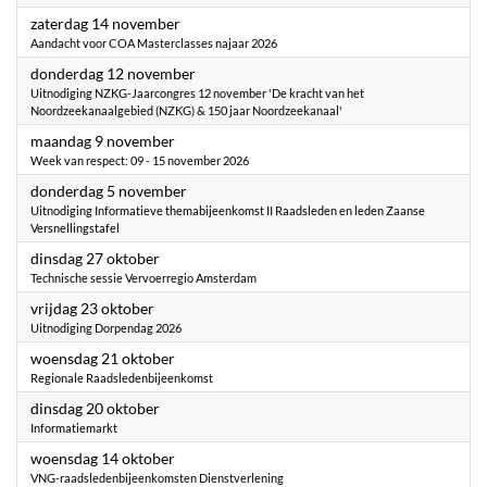
2026
zaterdag 14 november
Aandacht voor COA Masterclasses najaar 2026
2026
donderdag 12 november
Uitnodiging NZKG-Jaarcongres 12 november 'De kracht van het
Noordzeekanaalgebied (NZKG) & 150 jaar Noordzeekanaal'
2026
maandag 9 november
Week van respect: 09 - 15 november 2026
2026
donderdag 5 november
Uitnodiging Informatieve themabijeenkomst II Raadsleden en leden Zaanse
Versnellingstafel
2026
dinsdag 27 oktober
Technische sessie Vervoerregio Amsterdam
2026
vrijdag 23 oktober
Uitnodiging Dorpendag 2026
2026
woensdag 21 oktober
Regionale Raadsledenbijeenkomst
2026
dinsdag 20 oktober
Informatiemarkt
2026
woensdag 14 oktober
VNG-raadsledenbijeenkomsten Dienstverlening