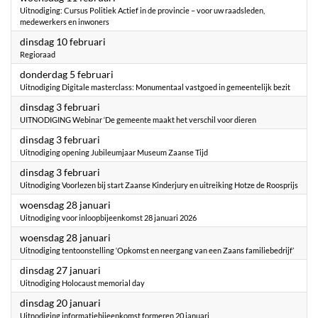
Uitnodiging: Cursus Politiek Actief in de provincie – voor uw raadsleden,
medewerkers en inwoners
2026
dinsdag 10 februari
Regioraad
2026
donderdag 5 februari
Uitnodiging Digitale masterclass: Monumentaal vastgoed in gemeentelijk bezit
2026
dinsdag 3 februari
UITNODIGING Webinar ‘De gemeente maakt het verschil voor dieren
2026
dinsdag 3 februari
Uitnodiging opening Jubileumjaar Museum Zaanse Tijd
2026
dinsdag 3 februari
Uitnodiging Voorlezen bij start Zaanse Kinderjury en uitreiking Hotze de Roosprijs
2026
woensdag 28 januari
Uitnodiging voor inloopbijeenkomst 28 januari 2026
2026
woensdag 28 januari
Uitnodiging tentoonstelling ‘Opkomst en neergang van een Zaans familiebedrijf’
2026
dinsdag 27 januari
Uitnodiging Holocaust memorial day
2026
dinsdag 20 januari
Uitnodiging informatiebijeenkomst formeren 20 januari