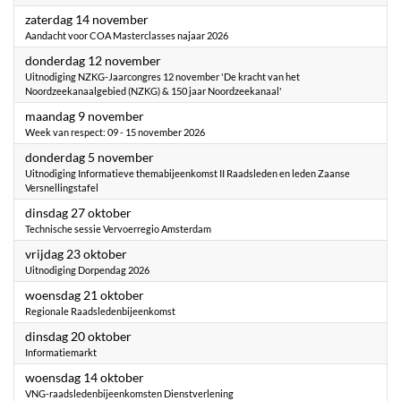
2026
zaterdag 14 november
Aandacht voor COA Masterclasses najaar 2026
2026
donderdag 12 november
Uitnodiging NZKG-Jaarcongres 12 november 'De kracht van het
Noordzeekanaalgebied (NZKG) & 150 jaar Noordzeekanaal'
2026
maandag 9 november
Week van respect: 09 - 15 november 2026
2026
donderdag 5 november
Uitnodiging Informatieve themabijeenkomst II Raadsleden en leden Zaanse
Versnellingstafel
2026
dinsdag 27 oktober
Technische sessie Vervoerregio Amsterdam
2026
vrijdag 23 oktober
Uitnodiging Dorpendag 2026
2026
woensdag 21 oktober
Regionale Raadsledenbijeenkomst
2026
dinsdag 20 oktober
Informatiemarkt
2026
woensdag 14 oktober
VNG-raadsledenbijeenkomsten Dienstverlening