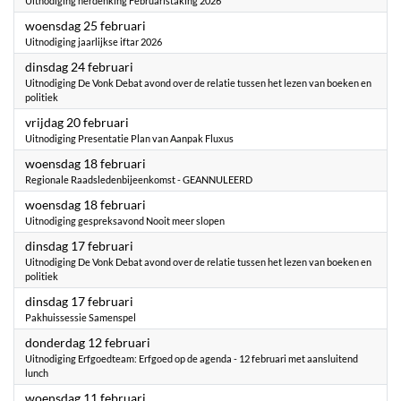
Uitnodiging herdenking Februaristaking 2026
2026
woensdag 25 februari
Uitnodiging jaarlijkse iftar 2026
2026
dinsdag 24 februari
Uitnodiging De Vonk Debat avond over de relatie tussen het lezen van boeken en
politiek
2026
vrijdag 20 februari
Uitnodiging Presentatie Plan van Aanpak Fluxus
2026
woensdag 18 februari
Regionale Raadsledenbijeenkomst - GEANNULEERD
2026
woensdag 18 februari
Uitnodiging gespreksavond Nooit meer slopen
2026
dinsdag 17 februari
Uitnodiging De Vonk Debat avond over de relatie tussen het lezen van boeken en
politiek
2026
dinsdag 17 februari
Pakhuissessie Samenspel
2026
donderdag 12 februari
Uitnodiging Erfgoedteam: Erfgoed op de agenda - 12 februari met aansluitend
lunch
2026
woensdag 11 februari