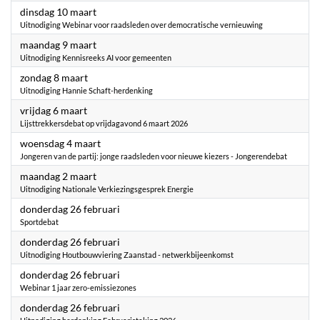
2026
dinsdag 10 maart
Uitnodiging Webinar voor raadsleden over democratische vernieuwing
2026
maandag 9 maart
Uitnodiging Kennisreeks AI voor gemeenten
2026
zondag 8 maart
Uitnodiging Hannie Schaft-herdenking
2026
vrijdag 6 maart
Lijsttrekkersdebat op vrijdagavond 6 maart 2026
2026
woensdag 4 maart
Jongeren van de partij: jonge raadsleden voor nieuwe kiezers - Jongerendebat
2026
maandag 2 maart
Uitnodiging Nationale Verkiezingsgesprek Energie
2026
donderdag 26 februari
Sportdebat
2026
donderdag 26 februari
Uitnodiging Houtbouwviering Zaanstad - netwerkbijeenkomst
2026
donderdag 26 februari
Webinar 1 jaar zero-emissiezones
2026
donderdag 26 februari