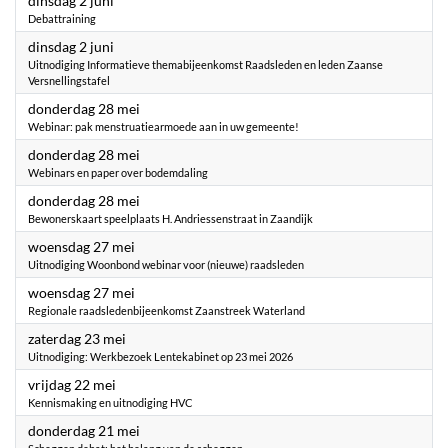
dinsdag 2 juni
Debattraining
2026
dinsdag 2 juni
Uitnodiging Informatieve themabijeenkomst Raadsleden en leden Zaanse
Versnellingstafel
2026
donderdag 28 mei
Webinar: pak menstruatiearmoede aan in uw gemeente!
2026
donderdag 28 mei
Webinars en paper over bodemdaling
2026
donderdag 28 mei
Bewonerskaart speelplaats H. Andriessenstraat in Zaandijk
2026
woensdag 27 mei
Uitnodiging Woonbond webinar voor (nieuwe) raadsleden
2026
woensdag 27 mei
Regionale raadsledenbijeenkomst Zaanstreek Waterland
2026
zaterdag 23 mei
Uitnodiging: Werkbezoek Lentekabinet op 23 mei 2026
2026
vrijdag 22 mei
Kennismaking en uitnodiging HVC
2026
donderdag 21 mei