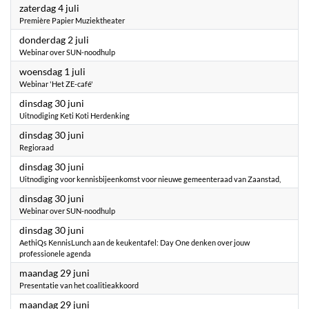
2026
zaterdag 4 juli
Première Papier Muziektheater
2026
donderdag 2 juli
Webinar over SUN-noodhulp
2026
woensdag 1 juli
Webinar 'Het ZE-café'
2026
dinsdag 30 juni
Uitnodiging Keti Koti Herdenking
2026
dinsdag 30 juni
Regioraad
2026
dinsdag 30 juni
Uitnodiging voor kennisbijeenkomst voor nieuwe gemeenteraad van Zaanstad,
2026
dinsdag 30 juni
Webinar over SUN-noodhulp
2026
dinsdag 30 juni
AethiQs KennisLunch aan de keukentafel: Day One denken over jouw
professionele agenda
2026
maandag 29 juni
Presentatie van het coalitieakkoord
2026
maandag 29 juni