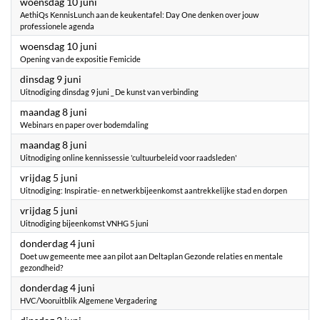
2026
woensdag 10 juni
AethiQs KennisLunch aan de keukentafel: Day One denken over jouw
professionele agenda
2026
woensdag 10 juni
Opening van de expositie Femicide
2026
dinsdag 9 juni
Uitnodiging dinsdag 9 juni _ De kunst van verbinding
2026
maandag 8 juni
Webinars en paper over bodemdaling
2026
maandag 8 juni
Uitnodiging online kennissessie 'cultuurbeleid voor raadsleden'
2026
vrijdag 5 juni
Uitnodiging: Inspiratie- en netwerkbijeenkomst aantrekkelijke stad en dorpen
2026
vrijdag 5 juni
Uitnodiging bijeenkomst VNHG 5 juni
2026
donderdag 4 juni
Doet uw gemeente mee aan pilot aan Deltaplan Gezonde relaties en mentale
gezondheid?
2026
donderdag 4 juni
HVC/Vooruitblik Algemene Vergadering
2026