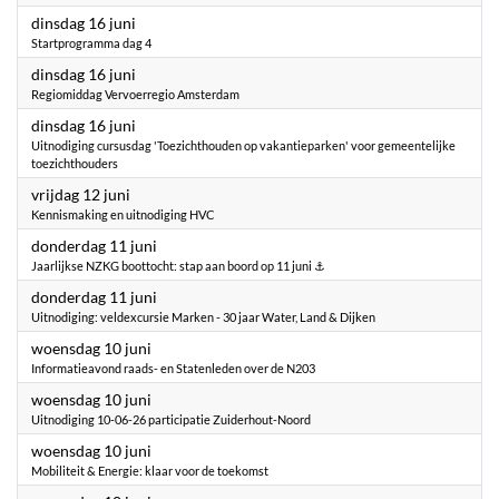
2026
dinsdag 16 juni
Startprogramma dag 4
2026
dinsdag 16 juni
Regiomiddag Vervoerregio Amsterdam
2026
dinsdag 16 juni
Uitnodiging cursusdag 'Toezichthouden op vakantieparken' voor gemeentelijke
toezichthouders
2026
vrijdag 12 juni
Kennismaking en uitnodiging HVC
2026
donderdag 11 juni
Jaarlijkse NZKG boottocht: stap aan boord op 11 juni ⚓
2026
donderdag 11 juni
Uitnodiging: veldexcursie Marken - 30 jaar Water, Land & Dijken
2026
woensdag 10 juni
Informatieavond raads- en Statenleden over de N203
2026
woensdag 10 juni
Uitnodiging 10-06-26 participatie Zuiderhout-Noord
2026
woensdag 10 juni
Mobiliteit & Energie: klaar voor de toekomst