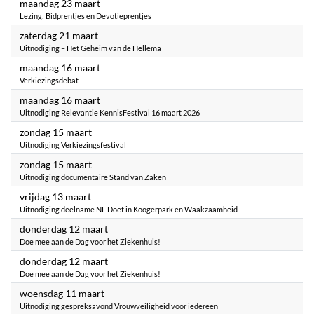
2026
maandag 23 maart
Lezing: Bidprentjes en Devotieprentjes
2026
zaterdag 21 maart
Uitnodiging – Het Geheim van de Hellema
2026
maandag 16 maart
Verkiezingsdebat
2026
maandag 16 maart
Uitnodiging Relevantie KennisFestival 16 maart 2026
2026
zondag 15 maart
Uitnodiging Verkiezingsfestival
2026
zondag 15 maart
Uitnodiging documentaire Stand van Zaken
2026
vrijdag 13 maart
Uitnodiging deelname NL Doet in Koogerpark en Waakzaamheid
2026
donderdag 12 maart
Doe mee aan de Dag voor het Ziekenhuis!
2026
donderdag 12 maart
Doe mee aan de Dag voor het Ziekenhuis!
2026
woensdag 11 maart
Uitnodiging gespreksavond Vrouwveiligheid voor iedereen