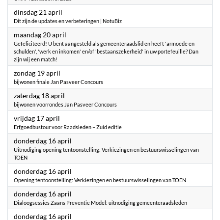
2026
dinsdag 21 april
Dit zijn de updates en verbeteringen | NotuBiz
2026
maandag 20 april
Gefeliciteerd! U bent aangesteld als gemeenteraadslid en heeft 'armoede en
schulden', 'werk en inkomen' en/of 'bestaanszekerheid' in uw portefeuille? Dan
zijn wij een match!
2026
zondag 19 april
bijwonen finale Jan Pasveer Concours
2026
zaterdag 18 april
bijwonen voorrondes Jan Pasveer Concours
2026
vrijdag 17 april
Erfgoedbustour voor Raadsleden – Zuid editie
2026
donderdag 16 april
Uitnodiging opening tentoonstelling: Verkiezingen en bestuurswisselingen van
TOEN
2026
donderdag 16 april
Opening tentoonstelling: Verkiezingen en bestuurswisselingen van TOEN
2026
donderdag 16 april
Dialoogsessies Zaans Preventie Model: uitnodiging gemeenteraadsleden
2026
donderdag 16 april