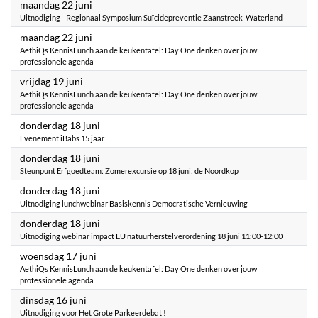
2026
maandag 22 juni
Uitnodiging - Regionaal Symposium Suïcidepreventie Zaanstreek-Waterland
2026
maandag 22 juni
AethiQs KennisLunch aan de keukentafel: Day One denken over jouw
professionele agenda
2026
vrijdag 19 juni
AethiQs KennisLunch aan de keukentafel: Day One denken over jouw
professionele agenda
2026
donderdag 18 juni
Evenement iBabs 15 jaar
2026
donderdag 18 juni
Steunpunt Erfgoedteam: Zomerexcursie op 18 juni: de Noordkop
2026
donderdag 18 juni
Uitnodiging lunchwebinar Basiskennis Democratische Vernieuwing
2026
donderdag 18 juni
Uitnodiging webinar impact EU natuurherstelverordening 18 juni 11:00-12:00
2026
woensdag 17 juni
AethiQs KennisLunch aan de keukentafel: Day One denken over jouw
professionele agenda
2026
dinsdag 16 juni
Uitnodiging voor Het Grote Parkeerdebat !