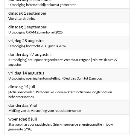
Uitnodiging informatiebijeenkomst gemeenten
2026
dinsdag 1 september
Voorzitterstraining
2026
dinsdag 1 september
Uitnodiging ORAM Zomerborrel 2026
2026
vrijdag 28 augustus
Uitnodiging boottocht 28 augustus 2026
2026
donderdag 27 augustus
{Uitnodiging} Steunpunt Erfgoedteam: Weerbaar erfgoed | Nieuwe datum 27
augustus
2026
vrijdag 14 augustus
Uitnodiging opening tentoonstelling: 40 edities Dam tot Damloop
2026
dinsdag 14 juli
[Actie aanbevolen] Persoonlijke video-avatarfunctie van Google Vids en
beheerdersopties
2026
donderdag 9 juli
MidDag van de Versnelling voor raadsleden wonen
2026
woensdag 8 juli
Startwebinar voor raadsleden: Grip krijgen op de energietransitie in jouw
gemeente (VNG)