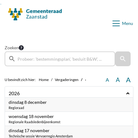
Ga naar de inhoud van deze pagina
Ga naar het zoeken
Ga naar het menu
Menu
Zoeken
A
A
A
U bevindt zich hier:
Home
Vergaderingen
·
2026
2026
dinsdag 8 december
Regioraad
2026
woensdag 18 november
Regionale Raadsledenbijeenkomst
2026
dinsdag 17 november
Technische sessie Vervoerregio Amsterdam