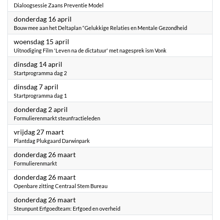
Dialoogsessie Zaans Preventie Model
2026
donderdag 16 april
Bouw mee aan het Deltaplan “Gelukkige Relaties en Mentale Gezondheid
2026
woensdag 15 april
Uitnodiging Film 'Leven na de dictatuur' met nagesprek ism Vonk
2026
dinsdag 14 april
Startprogramma dag 2
2026
dinsdag 7 april
Startprogramma dag 1
2026
donderdag 2 april
Formulierenmarkt steunfractieleden
2026
vrijdag 27 maart
Plantdag Plukgaard Darwinpark
2026
donderdag 26 maart
Formulierenmarkt
2026
donderdag 26 maart
Openbare zitting Centraal Stem Bureau
2026
donderdag 26 maart
Steunpunt Erfgoedteam: Erfgoed en overheid