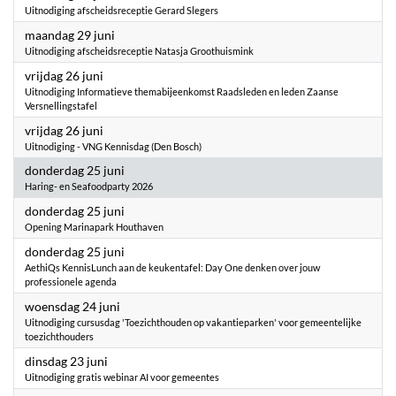
Uitnodiging afscheidsreceptie Gerard Slegers
2026
maandag 29 juni
Uitnodiging afscheidsreceptie Natasja Groothuismink
2026
vrijdag 26 juni
Uitnodiging Informatieve themabijeenkomst Raadsleden en leden Zaanse
Versnellingstafel
2026
vrijdag 26 juni
Uitnodiging - VNG Kennisdag (Den Bosch)
2026
donderdag 25 juni
Haring- en Seafoodparty 2026
2026
donderdag 25 juni
Opening Marinapark Houthaven
2026
donderdag 25 juni
AethiQs KennisLunch aan de keukentafel: Day One denken over jouw
professionele agenda
2026
woensdag 24 juni
Uitnodiging cursusdag 'Toezichthouden op vakantieparken' voor gemeentelijke
toezichthouders
2026
dinsdag 23 juni
Uitnodiging gratis webinar AI voor gemeentes