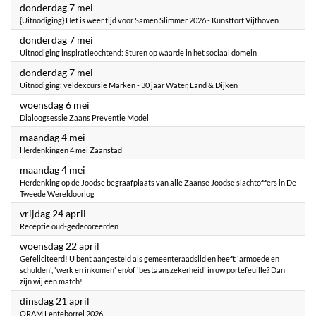
2026
donderdag 7 mei
{Uitnodiging} Het is weer tijd voor Samen Slimmer 2026 - Kunstfort Vijfhoven
2026
donderdag 7 mei
Uitnodiging inspiratieochtend: Sturen op waarde in het sociaal domein
2026
donderdag 7 mei
Uitnodiging: veldexcursie Marken - 30 jaar Water, Land & Dijken
2026
woensdag 6 mei
Dialoogsessie Zaans Preventie Model
2026
maandag 4 mei
Herdenkingen 4 mei Zaanstad
2026
maandag 4 mei
Herdenking op de Joodse begraafplaats van alle Zaanse Joodse slachtoffers in De
Tweede Wereldoorlog
2026
vrijdag 24 april
Receptie oud-gedecoreerden
2026
woensdag 22 april
Gefeliciteerd! U bent aangesteld als gemeenteraadslid en heeft 'armoede en
schulden', 'werk en inkomen' en/of 'bestaanszekerheid' in uw portefeuille? Dan
zijn wij een match!
2026
dinsdag 21 april
ORAM Lenteborrel 2026