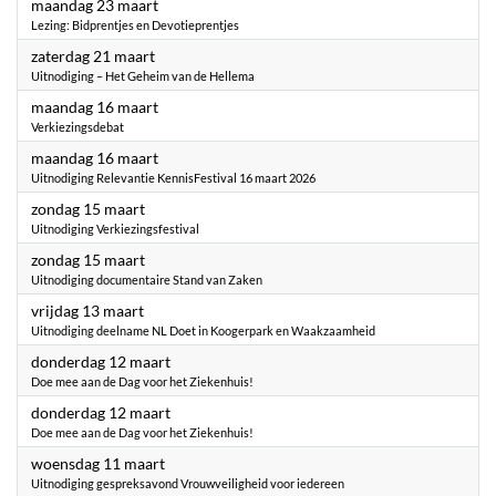
2026
maandag 23 maart
Lezing: Bidprentjes en Devotieprentjes
2026
zaterdag 21 maart
Uitnodiging – Het Geheim van de Hellema
2026
maandag 16 maart
Verkiezingsdebat
2026
maandag 16 maart
Uitnodiging Relevantie KennisFestival 16 maart 2026
2026
zondag 15 maart
Uitnodiging Verkiezingsfestival
2026
zondag 15 maart
Uitnodiging documentaire Stand van Zaken
2026
vrijdag 13 maart
Uitnodiging deelname NL Doet in Koogerpark en Waakzaamheid
2026
donderdag 12 maart
Doe mee aan de Dag voor het Ziekenhuis!
2026
donderdag 12 maart
Doe mee aan de Dag voor het Ziekenhuis!
2026
woensdag 11 maart
Uitnodiging gespreksavond Vrouwveiligheid voor iedereen