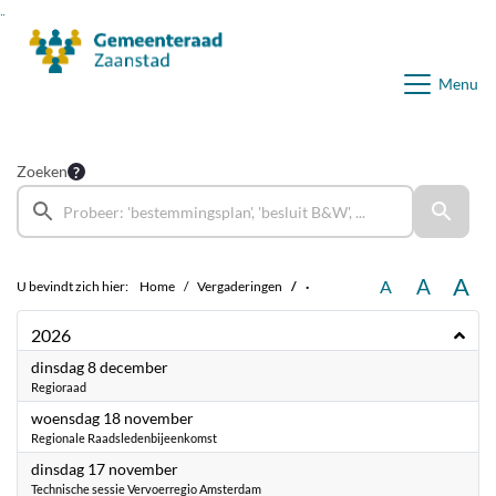
Ga naar de inhoud van deze pagina
Ga naar het zoeken
Ga naar het menu
Menu
Zoeken
A
A
A
U bevindt zich hier:
Home
Vergaderingen
·
2026
2026
dinsdag 8 december
Regioraad
2026
woensdag 18 november
Regionale Raadsledenbijeenkomst
2026
dinsdag 17 november
Technische sessie Vervoerregio Amsterdam