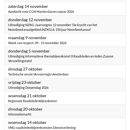
2026
zaterdag 14 november
Aandacht voor COA Masterclasses najaar 2026
2026
donderdag 12 november
Uitnodiging NZKG-Jaarcongres 12 november 'De kracht van het
Noordzeekanaalgebied (NZKG) & 150 jaar Noordzeekanaal'
2026
maandag 9 november
Week van respect: 09 - 15 november 2026
2026
donderdag 5 november
Uitnodiging Informatieve themabijeenkomst II Raadsleden en leden Zaanse
Versnellingstafel
2026
dinsdag 27 oktober
Technische sessie Vervoerregio Amsterdam
2026
vrijdag 23 oktober
Uitnodiging Dorpendag 2026
2026
woensdag 21 oktober
Regionale Raadsledenbijeenkomst
2026
dinsdag 20 oktober
Informatiemarkt
2026
woensdag 14 oktober
VNG-raadsledenbijeenkomsten Dienstverlening