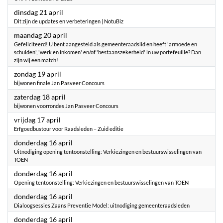
2026
dinsdag 21 april
Dit zijn de updates en verbeteringen | NotuBiz
2026
maandag 20 april
Gefeliciteerd! U bent aangesteld als gemeenteraadslid en heeft 'armoede en
schulden', 'werk en inkomen' en/of 'bestaanszekerheid' in uw portefeuille? Dan
zijn wij een match!
2026
zondag 19 april
bijwonen finale Jan Pasveer Concours
2026
zaterdag 18 april
bijwonen voorrondes Jan Pasveer Concours
2026
vrijdag 17 april
Erfgoedbustour voor Raadsleden – Zuid editie
2026
donderdag 16 april
Uitnodiging opening tentoonstelling: Verkiezingen en bestuurswisselingen van
TOEN
2026
donderdag 16 april
Opening tentoonstelling: Verkiezingen en bestuurswisselingen van TOEN
2026
donderdag 16 april
Dialoogsessies Zaans Preventie Model: uitnodiging gemeenteraadsleden
2026
donderdag 16 april