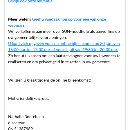
Bekijk ook onze animatie.
Meer weten?
Geef u vandaag nog op voor één van onze
webinars
Wij vertellen graag meer over SUN-noodhulp als aanvulling op
uw gemeentelijke voorzieningen.
U kunt zich opgeven voor de online bijeenkomst op 30 juni van
16:00 uur tot 17:00 uur of voor 2 juli van 19:30 tot 20:30 uur.
Zo benut u kansen om een laatste vangnet voor uw inwoners te
realiseren en om privaat geld in te zetten in uw gemeente.
Wij zien u graag tijdens de online bijeenkomst!
Met vriendelijke groet,
Nathalie Boerebach
directeur
06-51387989