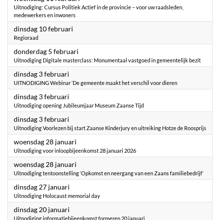
Uitnodiging: Cursus Politiek Actief in de provincie – voor uw raadsleden,
medewerkers en inwoners
2026
dinsdag 10 februari
Regioraad
2026
donderdag 5 februari
Uitnodiging Digitale masterclass: Monumentaal vastgoed in gemeentelijk bezit
2026
dinsdag 3 februari
UITNODIGING Webinar ‘De gemeente maakt het verschil voor dieren
2026
dinsdag 3 februari
Uitnodiging opening Jubileumjaar Museum Zaanse Tijd
2026
dinsdag 3 februari
Uitnodiging Voorlezen bij start Zaanse Kinderjury en uitreiking Hotze de Roosprijs
2026
woensdag 28 januari
Uitnodiging voor inloopbijeenkomst 28 januari 2026
2026
woensdag 28 januari
Uitnodiging tentoonstelling ‘Opkomst en neergang van een Zaans familiebedrijf’
2026
dinsdag 27 januari
Uitnodiging Holocaust memorial day
2026
dinsdag 20 januari
Uitnodiging informatiebijeenkomst formeren 20 januari