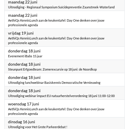
2026
maandag 22 juni
Uitnodiging - Regionaal Symposium Suïcidepreventie Zaanstreek-Waterland
2026
maandag 22 juni
AethiQs KennisLunch aan de keukentafel: Day One denken over jouw
professionele agenda
2026
vrijdag 19 juni
AethiQs KennisLunch aan de keukentafel: Day One denken over jouw
professionele agenda
2026
donderdag 18 juni
Evenement iBabs 15 jaar
2026
donderdag 18 juni
Steunpunt Erfgoedteam: Zomerexcursie op 18 juni: de Noordkop
2026
donderdag 18 juni
Uitnodiging lunchwebinar Basiskennis Democratische Vernieuwing
2026
donderdag 18 juni
Uitnodiging webinar impact EU natuurherstelverordening 18 juni 11:00-12:00
2026
woensdag 17 juni
AethiQs KennisLunch aan de keukentafel: Day One denken over jouw
professionele agenda
2026
dinsdag 16 juni
Uitnodiging voor Het Grote Parkeerdebat !