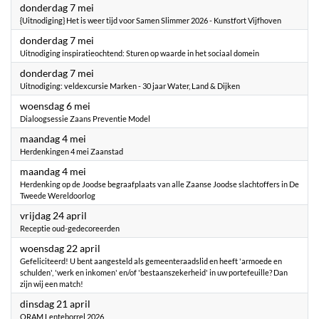
2026
donderdag 7 mei
{Uitnodiging} Het is weer tijd voor Samen Slimmer 2026 - Kunstfort Vijfhoven
2026
donderdag 7 mei
Uitnodiging inspiratieochtend: Sturen op waarde in het sociaal domein
2026
donderdag 7 mei
Uitnodiging: veldexcursie Marken - 30 jaar Water, Land & Dijken
2026
woensdag 6 mei
Dialoogsessie Zaans Preventie Model
2026
maandag 4 mei
Herdenkingen 4 mei Zaanstad
2026
maandag 4 mei
Herdenking op de Joodse begraafplaats van alle Zaanse Joodse slachtoffers in De
Tweede Wereldoorlog
2026
vrijdag 24 april
Receptie oud-gedecoreerden
2026
woensdag 22 april
Gefeliciteerd! U bent aangesteld als gemeenteraadslid en heeft 'armoede en
schulden', 'werk en inkomen' en/of 'bestaanszekerheid' in uw portefeuille? Dan
zijn wij een match!
2026
dinsdag 21 april
ORAM Lenteborrel 2026