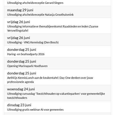
Uitnodiging afscheidsreceptie Gerard Slegers
2026
maandag 29 juni
Uitnodiging afscheidsreceptie Natasja Groothuismink
2026
vrijdag 26 juni
Uitnodiging Informatieve themabijeenkomst Raadsleden en leden Zaanse
Versnellingstafel
2026
vrijdag 26 juni
Uitnodiging - VNG Kennisdag (Den Bosch)
2026
donderdag 25 juni
Haring- en Seafoodparty 2026
2026
donderdag 25 juni
Opening Marinapark Houthaven
2026
donderdag 25 juni
AethiQs KennisLunch aan de keukentafel: Day One denken over jouw
professionele agenda
2026
woensdag 24 juni
Uitnodiging cursusdag 'Toezichthouden op vakantieparken' voor gemeentelijke
toezichthouders
2026
dinsdag 23 juni
Uitnodiging gratis webinar AI voor gemeentes