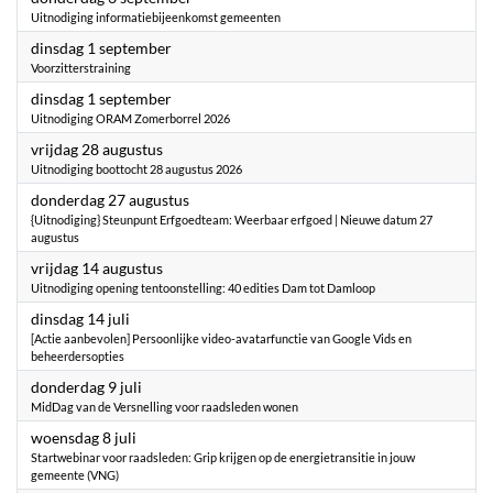
Uitnodiging informatiebijeenkomst gemeenten
2026
dinsdag 1 september
Voorzitterstraining
2026
dinsdag 1 september
Uitnodiging ORAM Zomerborrel 2026
2026
vrijdag 28 augustus
Uitnodiging boottocht 28 augustus 2026
2026
donderdag 27 augustus
{Uitnodiging} Steunpunt Erfgoedteam: Weerbaar erfgoed | Nieuwe datum 27
augustus
2026
vrijdag 14 augustus
Uitnodiging opening tentoonstelling: 40 edities Dam tot Damloop
2026
dinsdag 14 juli
[Actie aanbevolen] Persoonlijke video-avatarfunctie van Google Vids en
beheerdersopties
2026
donderdag 9 juli
MidDag van de Versnelling voor raadsleden wonen
2026
woensdag 8 juli
Startwebinar voor raadsleden: Grip krijgen op de energietransitie in jouw
gemeente (VNG)