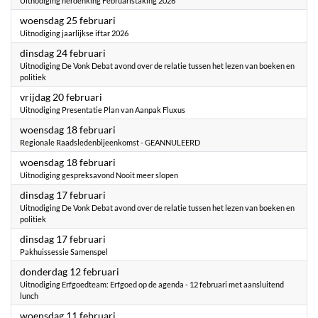
Uitnodiging herdenking Februaristaking 2026
2026
woensdag 25 februari
Uitnodiging jaarlijkse iftar 2026
2026
dinsdag 24 februari
Uitnodiging De Vonk Debat avond over de relatie tussen het lezen van boeken en
politiek
2026
vrijdag 20 februari
Uitnodiging Presentatie Plan van Aanpak Fluxus
2026
woensdag 18 februari
Regionale Raadsledenbijeenkomst - GEANNULEERD
2026
woensdag 18 februari
Uitnodiging gespreksavond Nooit meer slopen
2026
dinsdag 17 februari
Uitnodiging De Vonk Debat avond over de relatie tussen het lezen van boeken en
politiek
2026
dinsdag 17 februari
Pakhuissessie Samenspel
2026
donderdag 12 februari
Uitnodiging Erfgoedteam: Erfgoed op de agenda - 12 februari met aansluitend
lunch
2026
woensdag 11 februari