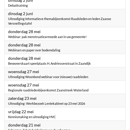
dinsdag 2 juni
Debattraining
2026
dinsdag 2 juni
Uitnodiging Informatieve themabijeenkomst Raadsleden en leden Zaanse
Versnellingstafel
2026
donderdag 28 mei
Webinar: pak menstruatiearmoede aan in uw gemeente!
2026
donderdag 28 mei
Webinars en paper over bodemdaling
2026
donderdag 28 mei
Bewonerskaart speelplaats H. Andriessenstraat in Zaandijk
2026
woensdag 27 mei
Uitnodiging Woonbond webinar voor (nieuwe) raadsleden
2026
woensdag 27 mei
Regionale raadsledenbijeenkomst Zaanstreek Waterland
2026
zaterdag 23 mei
Uitnodiging: Werkbezoek Lentekabinet op 23 mei 2026
2026
vrijdag 22 mei
Kennismaking en uitnodiging HVC
2026
donderdag 21 mei