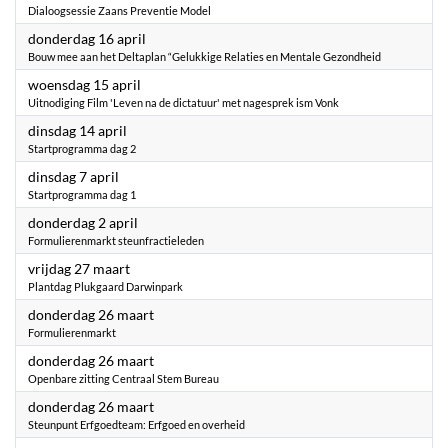
Dialoogsessie Zaans Preventie Model
2026
donderdag 16 april
Bouw mee aan het Deltaplan “Gelukkige Relaties en Mentale Gezondheid
2026
woensdag 15 april
Uitnodiging Film 'Leven na de dictatuur' met nagesprek ism Vonk
2026
dinsdag 14 april
Startprogramma dag 2
2026
dinsdag 7 april
Startprogramma dag 1
2026
donderdag 2 april
Formulierenmarkt steunfractieleden
2026
vrijdag 27 maart
Plantdag Plukgaard Darwinpark
2026
donderdag 26 maart
Formulierenmarkt
2026
donderdag 26 maart
Openbare zitting Centraal Stem Bureau
2026
donderdag 26 maart
Steunpunt Erfgoedteam: Erfgoed en overheid