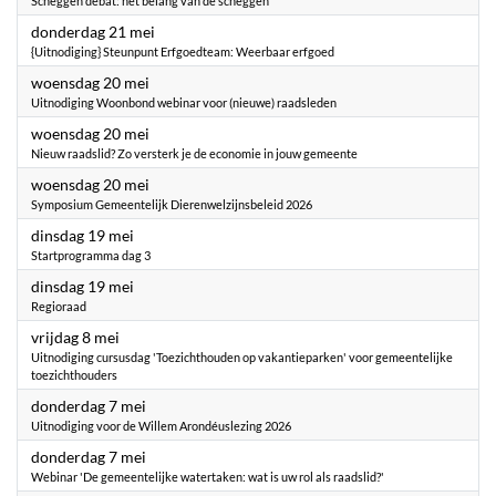
Scheggen debat: het belang van de scheggen
2026
donderdag 21 mei
{Uitnodiging} Steunpunt Erfgoedteam: Weerbaar erfgoed
2026
woensdag 20 mei
Uitnodiging Woonbond webinar voor (nieuwe) raadsleden
2026
woensdag 20 mei
Nieuw raadslid? Zo versterk je de economie in jouw gemeente
2026
woensdag 20 mei
Symposium Gemeentelijk Dierenwelzijnsbeleid 2026
2026
dinsdag 19 mei
Startprogramma dag 3
2026
dinsdag 19 mei
Regioraad
2026
vrijdag 8 mei
Uitnodiging cursusdag 'Toezichthouden op vakantieparken' voor gemeentelijke
toezichthouders
2026
donderdag 7 mei
Uitnodiging voor de Willem Arondéuslezing 2026
2026
donderdag 7 mei
Webinar 'De gemeentelijke watertaken: wat is uw rol als raadslid?'