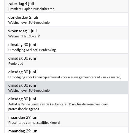
2026
zaterdag 4 juli
Première Papier Muziektheater
2026
donderdag 2 juli
Webinar over SUN-noodhulp
2026
woensdag 1 juli
Webinar 'Het ZE-café'
2026
dinsdag 30 juni
Uitnodiging Keti Koti Herdenking
2026
dinsdag 30 juni
Regioraad
2026
dinsdag 30 juni
Uitnodiging voor kennisbijeenkomst voor nieuwe gemeenteraad van Zaanstad,
2026
dinsdag 30 juni
Webinar over SUN-noodhulp
2026
dinsdag 30 juni
AethiQs KennisLunch aan de keukentafel: Day One denken over jouw
professionele agenda
2026
maandag 29 juni
Presentatie van het coalitieakkoord
2026
maandag 29 juni