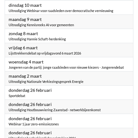
2026
dinsdag 10 maart
Uitnodiging Webinar voor raadsleden over democratische vernieuwing
2026
maandag 9 maart
Uitnodiging Kennisreeks AI voor gemeenten
2026
zondag 8 maart
Uitnodiging Hannie Schaft-herdenking
2026
vrijdag 6 maart
Lijsttrekkersdebat op vrijdagavond 6 maart 2026
2026
woensdag 4 maart
Jongeren van de partij: jonge raadsleden voor nieuwe kiezers - Jongerendebat
2026
maandag 2 maart
Uitnodiging Nationale Verkiezingsgesprek Energie
2026
donderdag 26 februari
Sportdebat
2026
donderdag 26 februari
Uitnodiging Houtbouwviering Zaanstad - netwerkbijeenkomst
2026
donderdag 26 februari
Webinar 1 jaar zero-emissiezones
2026
donderdag 26 februari