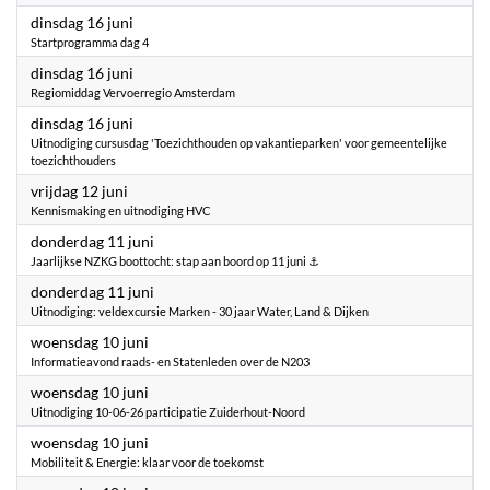
2026
dinsdag 16 juni
Startprogramma dag 4
2026
dinsdag 16 juni
Regiomiddag Vervoerregio Amsterdam
2026
dinsdag 16 juni
Uitnodiging cursusdag 'Toezichthouden op vakantieparken' voor gemeentelijke
toezichthouders
2026
vrijdag 12 juni
Kennismaking en uitnodiging HVC
2026
donderdag 11 juni
Jaarlijkse NZKG boottocht: stap aan boord op 11 juni ⚓
2026
donderdag 11 juni
Uitnodiging: veldexcursie Marken - 30 jaar Water, Land & Dijken
2026
woensdag 10 juni
Informatieavond raads- en Statenleden over de N203
2026
woensdag 10 juni
Uitnodiging 10-06-26 participatie Zuiderhout-Noord
2026
woensdag 10 juni
Mobiliteit & Energie: klaar voor de toekomst