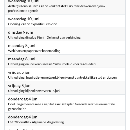
2026
woensdag 10 juni
AethiQs KennisLunch aan de keukentafel: Day One denken over jouw
professionele agenda
2026
woensdag 10 juni
Opening van de expositie Femicide
2026
dinsdag 9 juni
Uitnodiging dinsdag 9 juni _ De kunst van verbinding
2026
maandag 8 juni
Webinars en paper over bodemdaling
2026
maandag 8 juni
Uitnodiging online kennissessie 'cultuurbeleid voor raadsleden'
2026
vrijdag 5 juni
Uitnodiging: Inspiratie- en netwerkbijeenkomst aantrekkelijke stad en dorpen
2026
vrijdag 5 juni
Uitnodiging bijeenkomst VNHG 5 juni
2026
donderdag 4 juni
Doet uw gemeente mee aan pilot aan Deltaplan Gezonde relaties en mentale
gezondheid?
2026
donderdag 4 juni
HVC/Vooruitblik Algemene Vergadering
2026