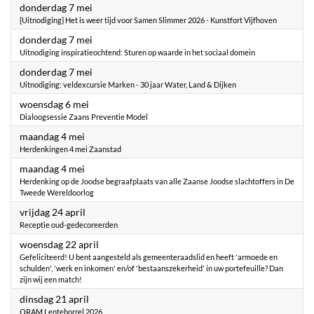
2026
donderdag 7 mei
{Uitnodiging} Het is weer tijd voor Samen Slimmer 2026 - Kunstfort Vijfhoven
2026
donderdag 7 mei
Uitnodiging inspiratieochtend: Sturen op waarde in het sociaal domein
2026
donderdag 7 mei
Uitnodiging: veldexcursie Marken - 30 jaar Water, Land & Dijken
2026
woensdag 6 mei
Dialoogsessie Zaans Preventie Model
2026
maandag 4 mei
Herdenkingen 4 mei Zaanstad
2026
maandag 4 mei
Herdenking op de Joodse begraafplaats van alle Zaanse Joodse slachtoffers in De
Tweede Wereldoorlog
2026
vrijdag 24 april
Receptie oud-gedecoreerden
2026
woensdag 22 april
Gefeliciteerd! U bent aangesteld als gemeenteraadslid en heeft 'armoede en
schulden', 'werk en inkomen' en/of 'bestaanszekerheid' in uw portefeuille? Dan
zijn wij een match!
2026
dinsdag 21 april
ORAM Lenteborrel 2026