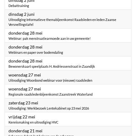
dinsdag 2 juni
Debattraining
2026
dinsdag 2 juni
Uitnodiging Informatieve themabijeenkomst Raadsleden en leden Zaanse
Versnellingstafel
2026
donderdag 28 mei
Webinar: pak menstruatiearmoede aan in uw gemeente!
2026
donderdag 28 mei
Webinars en paper over bodemdaling
2026
donderdag 28 mei
Bewonerskaart speelplaats H. Andriessenstraat in Zaandijk
2026
woensdag 27 mei
Uitnodiging Woonbond webinar voor (nieuwe) raadsleden
2026
woensdag 27 mei
Regionale raadsledenbijeenkomst Zaanstreek Waterland
2026
zaterdag 23 mei
Uitnodiging: Werkbezoek Lentekabinet op 23 mei 2026
2026
vrijdag 22 mei
Kennismaking en uitnodiging HVC
2026
donderdag 21 mei