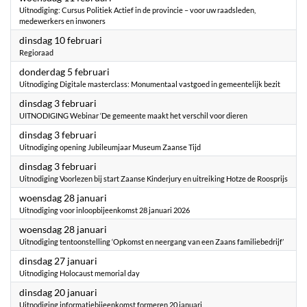
Uitnodiging: Cursus Politiek Actief in de provincie – voor uw raadsleden,
medewerkers en inwoners
2026
dinsdag 10 februari
Regioraad
2026
donderdag 5 februari
Uitnodiging Digitale masterclass: Monumentaal vastgoed in gemeentelijk bezit
2026
dinsdag 3 februari
UITNODIGING Webinar ‘De gemeente maakt het verschil voor dieren
2026
dinsdag 3 februari
Uitnodiging opening Jubileumjaar Museum Zaanse Tijd
2026
dinsdag 3 februari
Uitnodiging Voorlezen bij start Zaanse Kinderjury en uitreiking Hotze de Roosprijs
2026
woensdag 28 januari
Uitnodiging voor inloopbijeenkomst 28 januari 2026
2026
woensdag 28 januari
Uitnodiging tentoonstelling ‘Opkomst en neergang van een Zaans familiebedrijf’
2026
dinsdag 27 januari
Uitnodiging Holocaust memorial day
2026
dinsdag 20 januari
Uitnodiging informatiebijeenkomst formeren 20 januari