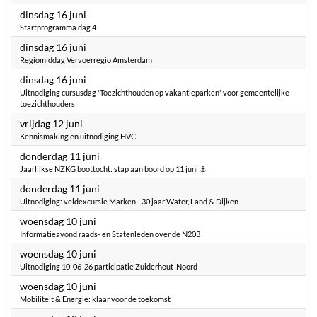
2026
dinsdag 16 juni
Startprogramma dag 4
2026
dinsdag 16 juni
Regiomiddag Vervoerregio Amsterdam
2026
dinsdag 16 juni
Uitnodiging cursusdag 'Toezichthouden op vakantieparken' voor gemeentelijke
toezichthouders
2026
vrijdag 12 juni
Kennismaking en uitnodiging HVC
2026
donderdag 11 juni
Jaarlijkse NZKG boottocht: stap aan boord op 11 juni ⚓
2026
donderdag 11 juni
Uitnodiging: veldexcursie Marken - 30 jaar Water, Land & Dijken
2026
woensdag 10 juni
Informatieavond raads- en Statenleden over de N203
2026
woensdag 10 juni
Uitnodiging 10-06-26 participatie Zuiderhout-Noord
2026
woensdag 10 juni
Mobiliteit & Energie: klaar voor de toekomst