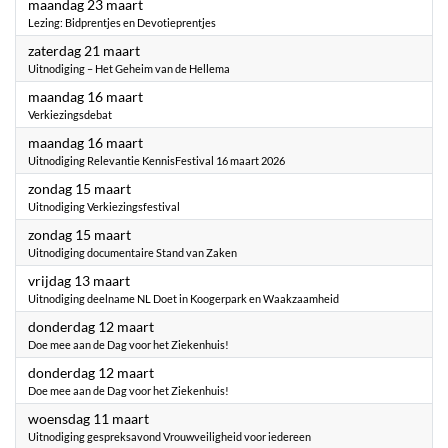
2026
maandag 23 maart
Lezing: Bidprentjes en Devotieprentjes
2026
zaterdag 21 maart
Uitnodiging – Het Geheim van de Hellema
2026
maandag 16 maart
Verkiezingsdebat
2026
maandag 16 maart
Uitnodiging Relevantie KennisFestival 16 maart 2026
2026
zondag 15 maart
Uitnodiging Verkiezingsfestival
2026
zondag 15 maart
Uitnodiging documentaire Stand van Zaken
2026
vrijdag 13 maart
Uitnodiging deelname NL Doet in Koogerpark en Waakzaamheid
2026
donderdag 12 maart
Doe mee aan de Dag voor het Ziekenhuis!
2026
donderdag 12 maart
Doe mee aan de Dag voor het Ziekenhuis!
2026
woensdag 11 maart
Uitnodiging gespreksavond Vrouwveiligheid voor iedereen