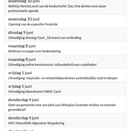
2026
woensdag 10 juni
AethiQs KennisLunch aan de keukentafel: Day One denken over jouw
professionele agenda
2026
woensdag 10 juni
Opening van de expositie Femicide
2026
dinsdag 9 juni
Uitnodiging dinsdag 9 juni _ De kunst van verbinding
2026
maandag 8 juni
Webinars en paper over bodemdaling
2026
maandag 8 juni
Uitnodiging online kennissessie 'cultuurbeleid voor raadsleden'
2026
vrijdag 5 juni
Uitnodiging: Inspiratie- en netwerkbijeenkomst aantrekkelijke stad en dorpen
2026
vrijdag 5 juni
Uitnodiging bijeenkomst VNHG 5 juni
2026
donderdag 4 juni
Doet uw gemeente mee aan pilot aan Deltaplan Gezonde relaties en mentale
gezondheid?
2026
donderdag 4 juni
HVC/Vooruitblik Algemene Vergadering
2026