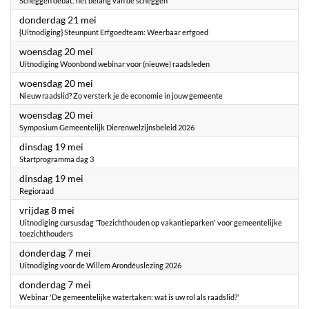
Scheggen debat: het belang van de scheggen
2026
donderdag 21 mei
{Uitnodiging} Steunpunt Erfgoedteam: Weerbaar erfgoed
2026
woensdag 20 mei
Uitnodiging Woonbond webinar voor (nieuwe) raadsleden
2026
woensdag 20 mei
Nieuw raadslid? Zo versterk je de economie in jouw gemeente
2026
woensdag 20 mei
Symposium Gemeentelijk Dierenwelzijnsbeleid 2026
2026
dinsdag 19 mei
Startprogramma dag 3
2026
dinsdag 19 mei
Regioraad
2026
vrijdag 8 mei
Uitnodiging cursusdag 'Toezichthouden op vakantieparken' voor gemeentelijke
toezichthouders
2026
donderdag 7 mei
Uitnodiging voor de Willem Arondéuslezing 2026
2026
donderdag 7 mei
Webinar 'De gemeentelijke watertaken: wat is uw rol als raadslid?'