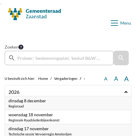
Ga naar de inhoud van deze pagina
Ga naar het zoeken
Ga naar het menu
Menu
Zoeken
A
A
A
U bevindt zich hier:
Home
Vergaderingen
·
2026
2026
dinsdag 8 december
Regioraad
2026
woensdag 18 november
Regionale Raadsledenbijeenkomst
2026
dinsdag 17 november
Technische sessie Vervoerregio Amsterdam