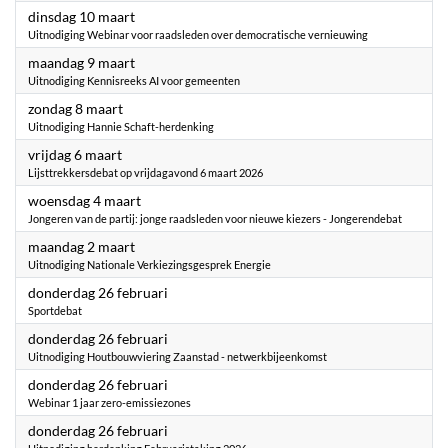
2026
dinsdag 10 maart
Uitnodiging Webinar voor raadsleden over democratische vernieuwing
2026
maandag 9 maart
Uitnodiging Kennisreeks AI voor gemeenten
2026
zondag 8 maart
Uitnodiging Hannie Schaft-herdenking
2026
vrijdag 6 maart
Lijsttrekkersdebat op vrijdagavond 6 maart 2026
2026
woensdag 4 maart
Jongeren van de partij: jonge raadsleden voor nieuwe kiezers - Jongerendebat
2026
maandag 2 maart
Uitnodiging Nationale Verkiezingsgesprek Energie
2026
donderdag 26 februari
Sportdebat
2026
donderdag 26 februari
Uitnodiging Houtbouwviering Zaanstad - netwerkbijeenkomst
2026
donderdag 26 februari
Webinar 1 jaar zero-emissiezones
2026
donderdag 26 februari