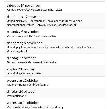
2026
zaterdag 14 november
Aandacht voor COA Masterclasses najaar 2026
2026
donderdag 12 november
Uitnodiging NZKG-Jaarcongres 12 november 'De kracht van het
Noordzeekanaalgebied (NZKG) & 150 jaar Noordzeekanaal'
2026
maandag 9 november
Week van respect: 09 - 15 november 2026
2026
donderdag 5 november
Uitnodiging Informatieve themabijeenkomst II Raadsleden en leden Zaanse
Versnellingstafel
2026
dinsdag 27 oktober
Technische sessie Vervoerregio Amsterdam
2026
vrijdag 23 oktober
Uitnodiging Dorpendag 2026
2026
woensdag 21 oktober
Regionale Raadsledenbijeenkomst
2026
dinsdag 20 oktober
Informatiemarkt
2026
woensdag 14 oktober
VNG-raadsledenbijeenkomsten Dienstverlening