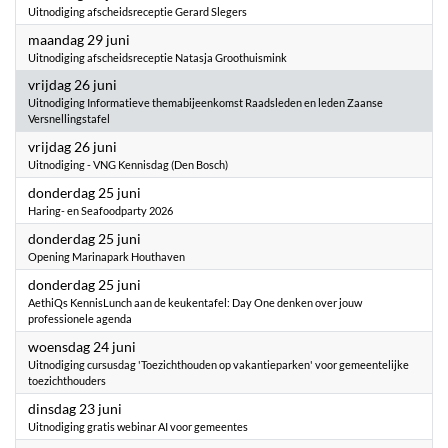
Uitnodiging afscheidsreceptie Gerard Slegers
2026
maandag 29 juni
Uitnodiging afscheidsreceptie Natasja Groothuismink
2026
vrijdag 26 juni
Uitnodiging Informatieve themabijeenkomst Raadsleden en leden Zaanse
Versnellingstafel
2026
vrijdag 26 juni
Uitnodiging - VNG Kennisdag (Den Bosch)
2026
donderdag 25 juni
Haring- en Seafoodparty 2026
2026
donderdag 25 juni
Opening Marinapark Houthaven
2026
donderdag 25 juni
AethiQs KennisLunch aan de keukentafel: Day One denken over jouw
professionele agenda
2026
woensdag 24 juni
Uitnodiging cursusdag 'Toezichthouden op vakantieparken' voor gemeentelijke
toezichthouders
2026
dinsdag 23 juni
Uitnodiging gratis webinar AI voor gemeentes