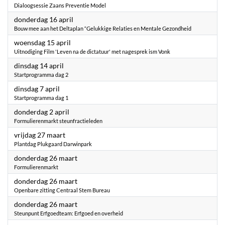
Dialoogsessie Zaans Preventie Model
2026
donderdag 16 april
Bouw mee aan het Deltaplan “Gelukkige Relaties en Mentale Gezondheid
2026
woensdag 15 april
Uitnodiging Film 'Leven na de dictatuur' met nagesprek ism Vonk
2026
dinsdag 14 april
Startprogramma dag 2
2026
dinsdag 7 april
Startprogramma dag 1
2026
donderdag 2 april
Formulierenmarkt steunfractieleden
2026
vrijdag 27 maart
Plantdag Plukgaard Darwinpark
2026
donderdag 26 maart
Formulierenmarkt
2026
donderdag 26 maart
Openbare zitting Centraal Stem Bureau
2026
donderdag 26 maart
Steunpunt Erfgoedteam: Erfgoed en overheid