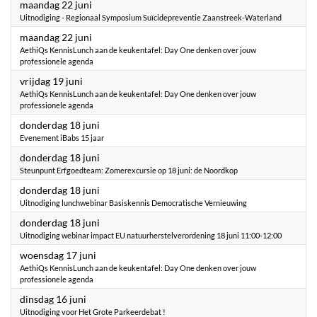
2026
maandag 22 juni
Uitnodiging - Regionaal Symposium Suïcidepreventie Zaanstreek-Waterland
2026
maandag 22 juni
AethiQs KennisLunch aan de keukentafel: Day One denken over jouw
professionele agenda
2026
vrijdag 19 juni
AethiQs KennisLunch aan de keukentafel: Day One denken over jouw
professionele agenda
2026
donderdag 18 juni
Evenement iBabs 15 jaar
2026
donderdag 18 juni
Steunpunt Erfgoedteam: Zomerexcursie op 18 juni: de Noordkop
2026
donderdag 18 juni
Uitnodiging lunchwebinar Basiskennis Democratische Vernieuwing
2026
donderdag 18 juni
Uitnodiging webinar impact EU natuurherstelverordening 18 juni 11:00-12:00
2026
woensdag 17 juni
AethiQs KennisLunch aan de keukentafel: Day One denken over jouw
professionele agenda
2026
dinsdag 16 juni
Uitnodiging voor Het Grote Parkeerdebat !