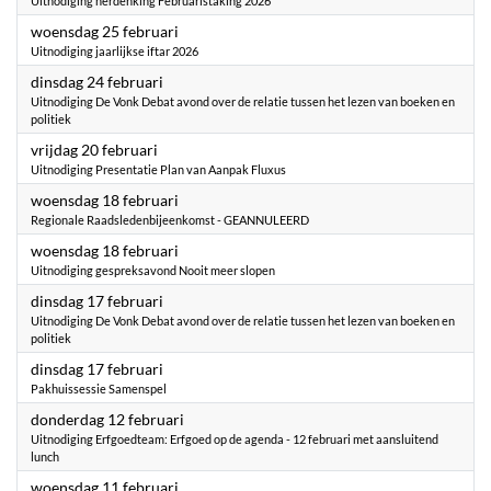
Uitnodiging herdenking Februaristaking 2026
2026
woensdag 25 februari
Uitnodiging jaarlijkse iftar 2026
2026
dinsdag 24 februari
Uitnodiging De Vonk Debat avond over de relatie tussen het lezen van boeken en
politiek
2026
vrijdag 20 februari
Uitnodiging Presentatie Plan van Aanpak Fluxus
2026
woensdag 18 februari
Regionale Raadsledenbijeenkomst - GEANNULEERD
2026
woensdag 18 februari
Uitnodiging gespreksavond Nooit meer slopen
2026
dinsdag 17 februari
Uitnodiging De Vonk Debat avond over de relatie tussen het lezen van boeken en
politiek
2026
dinsdag 17 februari
Pakhuissessie Samenspel
2026
donderdag 12 februari
Uitnodiging Erfgoedteam: Erfgoed op de agenda - 12 februari met aansluitend
lunch
2026
woensdag 11 februari