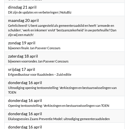
2026
dinsdag 21 april
Dit zijn de updates en verbeteringen | NotuBiz
2026
maandag 20 april
Gefeliciteerd! U bent aangesteld als gemeenteraadslid en heeft 'armoede en
schulden', 'werk en inkomen' en/of 'bestaanszekerheid' in uw portefeuille? Dan
zijn wij een match!
2026
zondag 19 april
bijwonen finale Jan Pasveer Concours
2026
zaterdag 18 april
bijwonen voorrondes Jan Pasveer Concours
2026
vrijdag 17 april
Erfgoedbustour voor Raadsleden – Zuid editie
2026
donderdag 16 april
Uitnodiging opening tentoonstelling: Verkiezingen en bestuurswisselingen van
TOEN
2026
donderdag 16 april
Opening tentoonstelling: Verkiezingen en bestuurswisselingen van TOEN
2026
donderdag 16 april
Dialoogsessies Zaans Preventie Model: uitnodiging gemeenteraadsleden
2026
donderdag 16 april