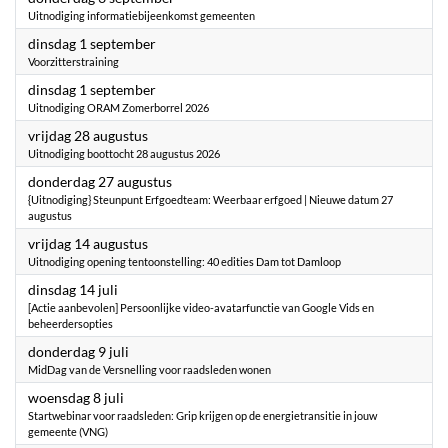
Uitnodiging informatiebijeenkomst gemeenten
2026
dinsdag 1 september
Voorzitterstraining
2026
dinsdag 1 september
Uitnodiging ORAM Zomerborrel 2026
2026
vrijdag 28 augustus
Uitnodiging boottocht 28 augustus 2026
2026
donderdag 27 augustus
{Uitnodiging} Steunpunt Erfgoedteam: Weerbaar erfgoed | Nieuwe datum 27
augustus
2026
vrijdag 14 augustus
Uitnodiging opening tentoonstelling: 40 edities Dam tot Damloop
2026
dinsdag 14 juli
[Actie aanbevolen] Persoonlijke video-avatarfunctie van Google Vids en
beheerdersopties
2026
donderdag 9 juli
MidDag van de Versnelling voor raadsleden wonen
2026
woensdag 8 juli
Startwebinar voor raadsleden: Grip krijgen op de energietransitie in jouw
gemeente (VNG)