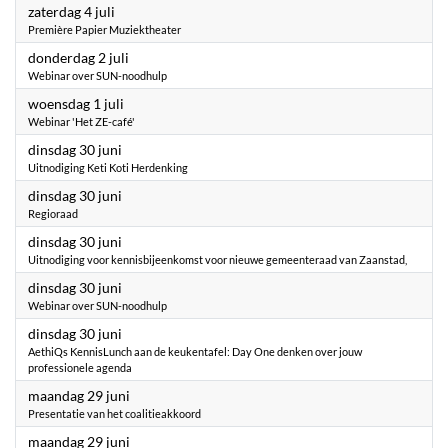
2026
zaterdag 4 juli
Première Papier Muziektheater
2026
donderdag 2 juli
Webinar over SUN-noodhulp
2026
woensdag 1 juli
Webinar 'Het ZE-café'
2026
dinsdag 30 juni
Uitnodiging Keti Koti Herdenking
2026
dinsdag 30 juni
Regioraad
2026
dinsdag 30 juni
Uitnodiging voor kennisbijeenkomst voor nieuwe gemeenteraad van Zaanstad,
2026
dinsdag 30 juni
Webinar over SUN-noodhulp
2026
dinsdag 30 juni
AethiQs KennisLunch aan de keukentafel: Day One denken over jouw
professionele agenda
2026
maandag 29 juni
Presentatie van het coalitieakkoord
2026
maandag 29 juni