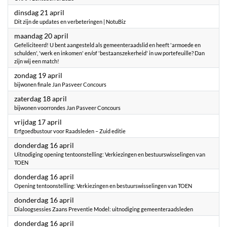
2026
dinsdag 21 april
Dit zijn de updates en verbeteringen | NotuBiz
2026
maandag 20 april
Gefeliciteerd! U bent aangesteld als gemeenteraadslid en heeft 'armoede en
schulden', 'werk en inkomen' en/of 'bestaanszekerheid' in uw portefeuille? Dan
zijn wij een match!
2026
zondag 19 april
bijwonen finale Jan Pasveer Concours
2026
zaterdag 18 april
bijwonen voorrondes Jan Pasveer Concours
2026
vrijdag 17 april
Erfgoedbustour voor Raadsleden – Zuid editie
2026
donderdag 16 april
Uitnodiging opening tentoonstelling: Verkiezingen en bestuurswisselingen van
TOEN
2026
donderdag 16 april
Opening tentoonstelling: Verkiezingen en bestuurswisselingen van TOEN
2026
donderdag 16 april
Dialoogsessies Zaans Preventie Model: uitnodiging gemeenteraadsleden
2026
donderdag 16 april