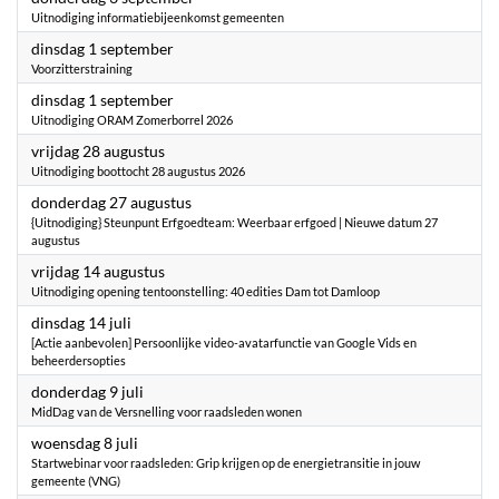
Uitnodiging informatiebijeenkomst gemeenten
2026
dinsdag 1 september
Voorzitterstraining
2026
dinsdag 1 september
Uitnodiging ORAM Zomerborrel 2026
2026
vrijdag 28 augustus
Uitnodiging boottocht 28 augustus 2026
2026
donderdag 27 augustus
{Uitnodiging} Steunpunt Erfgoedteam: Weerbaar erfgoed | Nieuwe datum 27
augustus
2026
vrijdag 14 augustus
Uitnodiging opening tentoonstelling: 40 edities Dam tot Damloop
2026
dinsdag 14 juli
[Actie aanbevolen] Persoonlijke video-avatarfunctie van Google Vids en
beheerdersopties
2026
donderdag 9 juli
MidDag van de Versnelling voor raadsleden wonen
2026
woensdag 8 juli
Startwebinar voor raadsleden: Grip krijgen op de energietransitie in jouw
gemeente (VNG)