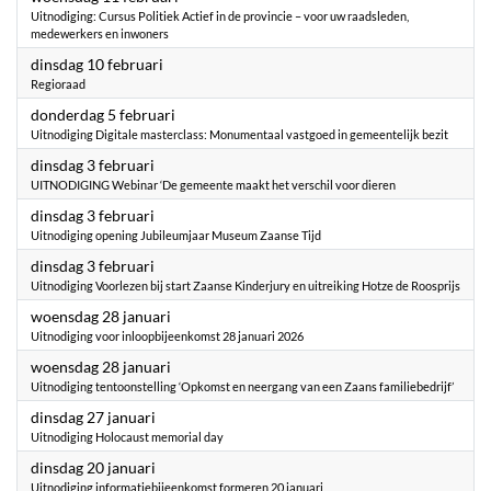
Uitnodiging: Cursus Politiek Actief in de provincie – voor uw raadsleden,
medewerkers en inwoners
2026
dinsdag 10 februari
Regioraad
2026
donderdag 5 februari
Uitnodiging Digitale masterclass: Monumentaal vastgoed in gemeentelijk bezit
2026
dinsdag 3 februari
UITNODIGING Webinar ‘De gemeente maakt het verschil voor dieren
2026
dinsdag 3 februari
Uitnodiging opening Jubileumjaar Museum Zaanse Tijd
2026
dinsdag 3 februari
Uitnodiging Voorlezen bij start Zaanse Kinderjury en uitreiking Hotze de Roosprijs
2026
woensdag 28 januari
Uitnodiging voor inloopbijeenkomst 28 januari 2026
2026
woensdag 28 januari
Uitnodiging tentoonstelling ‘Opkomst en neergang van een Zaans familiebedrijf’
2026
dinsdag 27 januari
Uitnodiging Holocaust memorial day
2026
dinsdag 20 januari
Uitnodiging informatiebijeenkomst formeren 20 januari