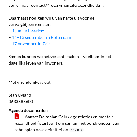
sturen naar
contact@rotarymentalegezondheid.nl
.
Daarnaast nodigen wij u van harte uit voor de
vervolgbijeenkomsten:
–
4 juni in Haarlem
–
11–13 september in Rotterdam
–
17 november in Zeist
Samen kunnen we het verschil maken – voelbaar in het
dagelijks leven van inwoners.
Met vriendelijke groet,
Stan Uyland
0633888600
Agenda documenten
Aanzet Deltaplan Gelukkige relaties en mentale
gezondheid ( startpunt om samen met bondgenoten van
schetsplan naar definitief on
112 KB