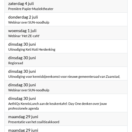
2026
zaterdag 4 juli
Première Papier Muziektheater
2026
donderdag 2 juli
Webinar over SUN-noodhulp
2026
woensdag 1 juli
Webinar 'Het ZE-café'
2026
dinsdag 30 juni
Uitnodiging Keti Koti Herdenking
2026
dinsdag 30 juni
Regioraad
2026
dinsdag 30 juni
Uitnodiging voor kennisbijeenkomst voor nieuwe gemeenteraad van Zaanstad,
2026
dinsdag 30 juni
Webinar over SUN-noodhulp
2026
dinsdag 30 juni
AethiQs KennisLunch aan de keukentafel: Day One denken over jouw
professionele agenda
2026
maandag 29 juni
Presentatie van het coalitieakkoord
2026
maandag 29 juni