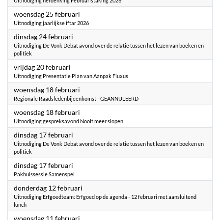
Uitnodiging herdenking Februaristaking 2026
2026
woensdag 25 februari
Uitnodiging jaarlijkse iftar 2026
2026
dinsdag 24 februari
Uitnodiging De Vonk Debat avond over de relatie tussen het lezen van boeken en
politiek
2026
vrijdag 20 februari
Uitnodiging Presentatie Plan van Aanpak Fluxus
2026
woensdag 18 februari
Regionale Raadsledenbijeenkomst - GEANNULEERD
2026
woensdag 18 februari
Uitnodiging gespreksavond Nooit meer slopen
2026
dinsdag 17 februari
Uitnodiging De Vonk Debat avond over de relatie tussen het lezen van boeken en
politiek
2026
dinsdag 17 februari
Pakhuissessie Samenspel
2026
donderdag 12 februari
Uitnodiging Erfgoedteam: Erfgoed op de agenda - 12 februari met aansluitend
lunch
2026
woensdag 11 februari