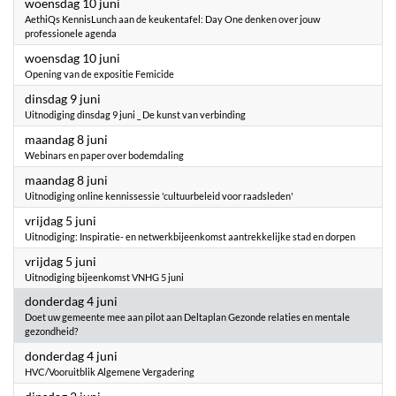
2026
woensdag 10 juni
AethiQs KennisLunch aan de keukentafel: Day One denken over jouw
professionele agenda
2026
woensdag 10 juni
Opening van de expositie Femicide
2026
dinsdag 9 juni
Uitnodiging dinsdag 9 juni _ De kunst van verbinding
2026
maandag 8 juni
Webinars en paper over bodemdaling
2026
maandag 8 juni
Uitnodiging online kennissessie 'cultuurbeleid voor raadsleden'
2026
vrijdag 5 juni
Uitnodiging: Inspiratie- en netwerkbijeenkomst aantrekkelijke stad en dorpen
2026
vrijdag 5 juni
Uitnodiging bijeenkomst VNHG 5 juni
2026
donderdag 4 juni
Doet uw gemeente mee aan pilot aan Deltaplan Gezonde relaties en mentale
gezondheid?
2026
donderdag 4 juni
HVC/Vooruitblik Algemene Vergadering
2026