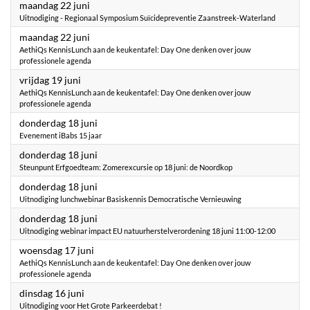
2026
maandag 22 juni
Uitnodiging - Regionaal Symposium Suïcidepreventie Zaanstreek-Waterland
2026
maandag 22 juni
AethiQs KennisLunch aan de keukentafel: Day One denken over jouw
professionele agenda
2026
vrijdag 19 juni
AethiQs KennisLunch aan de keukentafel: Day One denken over jouw
professionele agenda
2026
donderdag 18 juni
Evenement iBabs 15 jaar
2026
donderdag 18 juni
Steunpunt Erfgoedteam: Zomerexcursie op 18 juni: de Noordkop
2026
donderdag 18 juni
Uitnodiging lunchwebinar Basiskennis Democratische Vernieuwing
2026
donderdag 18 juni
Uitnodiging webinar impact EU natuurherstelverordening 18 juni 11:00-12:00
2026
woensdag 17 juni
AethiQs KennisLunch aan de keukentafel: Day One denken over jouw
professionele agenda
2026
dinsdag 16 juni
Uitnodiging voor Het Grote Parkeerdebat !