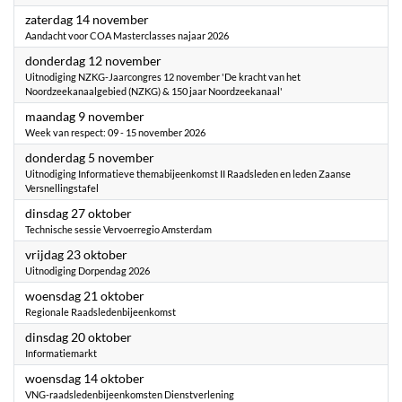
2026
zaterdag 14 november
Aandacht voor COA Masterclasses najaar 2026
2026
donderdag 12 november
Uitnodiging NZKG-Jaarcongres 12 november 'De kracht van het
Noordzeekanaalgebied (NZKG) & 150 jaar Noordzeekanaal'
2026
maandag 9 november
Week van respect: 09 - 15 november 2026
2026
donderdag 5 november
Uitnodiging Informatieve themabijeenkomst II Raadsleden en leden Zaanse
Versnellingstafel
2026
dinsdag 27 oktober
Technische sessie Vervoerregio Amsterdam
2026
vrijdag 23 oktober
Uitnodiging Dorpendag 2026
2026
woensdag 21 oktober
Regionale Raadsledenbijeenkomst
2026
dinsdag 20 oktober
Informatiemarkt
2026
woensdag 14 oktober
VNG-raadsledenbijeenkomsten Dienstverlening