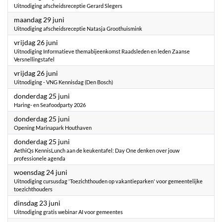
Uitnodiging afscheidsreceptie Gerard Slegers
2026
maandag 29 juni
Uitnodiging afscheidsreceptie Natasja Groothuismink
2026
vrijdag 26 juni
Uitnodiging Informatieve themabijeenkomst Raadsleden en leden Zaanse
Versnellingstafel
2026
vrijdag 26 juni
Uitnodiging - VNG Kennisdag (Den Bosch)
2026
donderdag 25 juni
Haring- en Seafoodparty 2026
2026
donderdag 25 juni
Opening Marinapark Houthaven
2026
donderdag 25 juni
AethiQs KennisLunch aan de keukentafel: Day One denken over jouw
professionele agenda
2026
woensdag 24 juni
Uitnodiging cursusdag 'Toezichthouden op vakantieparken' voor gemeentelijke
toezichthouders
2026
dinsdag 23 juni
Uitnodiging gratis webinar AI voor gemeentes