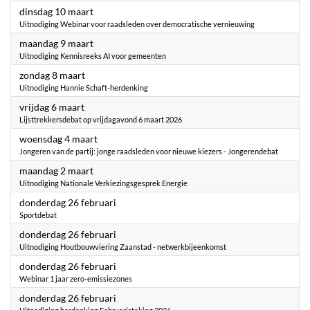
2026
dinsdag 10 maart
Uitnodiging Webinar voor raadsleden over democratische vernieuwing
2026
maandag 9 maart
Uitnodiging Kennisreeks AI voor gemeenten
2026
zondag 8 maart
Uitnodiging Hannie Schaft-herdenking
2026
vrijdag 6 maart
Lijsttrekkersdebat op vrijdagavond 6 maart 2026
2026
woensdag 4 maart
Jongeren van de partij: jonge raadsleden voor nieuwe kiezers - Jongerendebat
2026
maandag 2 maart
Uitnodiging Nationale Verkiezingsgesprek Energie
2026
donderdag 26 februari
Sportdebat
2026
donderdag 26 februari
Uitnodiging Houtbouwviering Zaanstad - netwerkbijeenkomst
2026
donderdag 26 februari
Webinar 1 jaar zero-emissiezones
2026
donderdag 26 februari