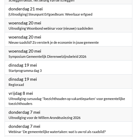
Scheggen debat: het belang van de scheggen
2026
donderdag 21 mei
{Uitnodiging} Steunpunt Erfgoedteam: Weerbaar erfgoed
2026
woensdag 20 mei
Uitnodiging Woonbond webinar voor (nieuwe) raadsleden
2026
woensdag 20 mei
Nieuw raadslid? Zo versterk je de economie in jouw gemeente
2026
woensdag 20 mei
Symposium Gemeentelijk Dierenwelzijnsbeleid 2026
2026
dinsdag 19 mei
Startprogramma dag 3
2026
dinsdag 19 mei
Regioraad
2026
vrijdag 8 mei
Uitnodiging cursusdag 'Toezichthouden op vakantieparken' voor gemeentelijke
toezichthouders
2026
donderdag 7 mei
Uitnodiging voor de Willem Arondéuslezing 2026
2026
donderdag 7 mei
Webinar 'De gemeentelijke watertaken: wat is uw rol als raadslid?'