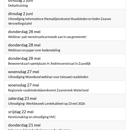
dinsdag 2 juni
Debattraining
2026
dinsdag 2 juni
Uitnodiging Informatieve themabijeenkomst Raadsleden en leden Zaanse
Versnellingstafel
2026
donderdag 28 mei
Webinar: pak menstruatiearmoede aan in uw gemeente!
2026
donderdag 28 mei
Webinars en paper over bodemdaling
2026
donderdag 28 mei
Bewonerskaart speelplaats H. Andriessenstraat in Zaandijk
2026
woensdag 27 mei
Uitnodiging Woonbond webinar voor (nieuwe) raadsleden
2026
woensdag 27 mei
Regionale raadsledenbijeenkomst Zaanstreek Waterland
2026
zaterdag 23 mei
Uitnodiging: Werkbezoek Lentekabinet op 23 mei 2026
2026
vrijdag 22 mei
Kennismaking en uitnodiging HVC
2026
donderdag 21 mei