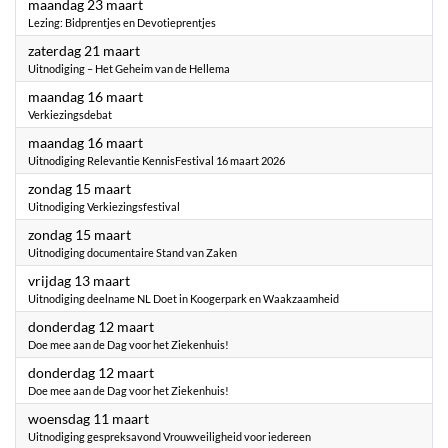
2026
maandag 23 maart
Lezing: Bidprentjes en Devotieprentjes
2026
zaterdag 21 maart
Uitnodiging – Het Geheim van de Hellema
2026
maandag 16 maart
Verkiezingsdebat
2026
maandag 16 maart
Uitnodiging Relevantie KennisFestival 16 maart 2026
2026
zondag 15 maart
Uitnodiging Verkiezingsfestival
2026
zondag 15 maart
Uitnodiging documentaire Stand van Zaken
2026
vrijdag 13 maart
Uitnodiging deelname NL Doet in Koogerpark en Waakzaamheid
2026
donderdag 12 maart
Doe mee aan de Dag voor het Ziekenhuis!
2026
donderdag 12 maart
Doe mee aan de Dag voor het Ziekenhuis!
2026
woensdag 11 maart
Uitnodiging gespreksavond Vrouwveiligheid voor iedereen