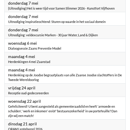
2026
donderdag 7 mei
{Uitnodiging} Het is weer tijd voor Samen Slimmer 2026 - Kunstfort Vijfhoven
2026
donderdag 7 mei
Uitnodiging inspiratieochtend: Sturen op waarde in het sociaal domein
2026
donderdag 7 mei
Uitnodiging: veldexcursie Marken - 30 jaar Water, Land & Dijken
2026
woensdag 6 mei
Dialoogsessie Zaans Preventie Model
2026
maandag 4 mei
Herdenkingen 4 mei Zaanstad
2026
maandag 4 mei
Herdenking op de Joodse begraafplaats van alle Zaanse Joodse slachtoffers in De
Tweede Wereldoorlog
2026
vrijdag 24 april
Receptie oud-gedecoreerden
2026
woensdag 22 april
Gefeliciteerd! U bent aangesteld als gemeenteraadslid en heeft 'armoede en
schulden', 'werk en inkomen' en/of 'bestaanszekerheid' in uw portefeuille? Dan
zijn wij een match!
2026
dinsdag 21 april
ORAM Lenteborrel 2026