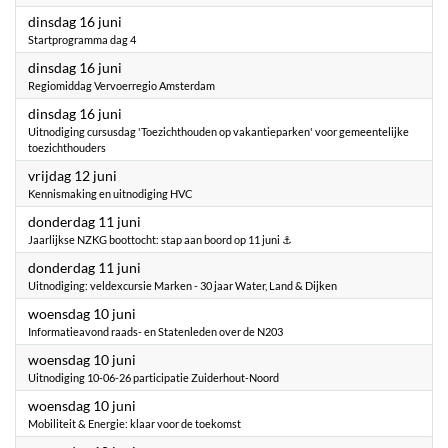
2026
dinsdag 16 juni
Startprogramma dag 4
2026
dinsdag 16 juni
Regiomiddag Vervoerregio Amsterdam
2026
dinsdag 16 juni
Uitnodiging cursusdag 'Toezichthouden op vakantieparken' voor gemeentelijke
toezichthouders
2026
vrijdag 12 juni
Kennismaking en uitnodiging HVC
2026
donderdag 11 juni
Jaarlijkse NZKG boottocht: stap aan boord op 11 juni ⚓
2026
donderdag 11 juni
Uitnodiging: veldexcursie Marken - 30 jaar Water, Land & Dijken
2026
woensdag 10 juni
Informatieavond raads- en Statenleden over de N203
2026
woensdag 10 juni
Uitnodiging 10-06-26 participatie Zuiderhout-Noord
2026
woensdag 10 juni
Mobiliteit & Energie: klaar voor de toekomst