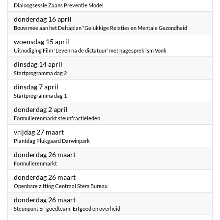
Dialoogsessie Zaans Preventie Model
2026
donderdag 16 april
Bouw mee aan het Deltaplan “Gelukkige Relaties en Mentale Gezondheid
2026
woensdag 15 april
Uitnodiging Film 'Leven na de dictatuur' met nagesprek ism Vonk
2026
dinsdag 14 april
Startprogramma dag 2
2026
dinsdag 7 april
Startprogramma dag 1
2026
donderdag 2 april
Formulierenmarkt steunfractieleden
2026
vrijdag 27 maart
Plantdag Plukgaard Darwinpark
2026
donderdag 26 maart
Formulierenmarkt
2026
donderdag 26 maart
Openbare zitting Centraal Stem Bureau
2026
donderdag 26 maart
Steunpunt Erfgoedteam: Erfgoed en overheid