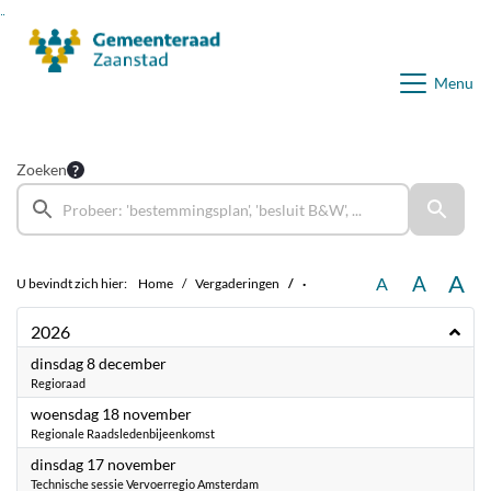
Ga naar de inhoud van deze pagina
Ga naar het zoeken
Ga naar het menu
Menu
Zoeken
A
A
A
U bevindt zich hier:
Home
Vergaderingen
·
2026
2026
dinsdag 8 december
Regioraad
2026
woensdag 18 november
Regionale Raadsledenbijeenkomst
2026
dinsdag 17 november
Technische sessie Vervoerregio Amsterdam