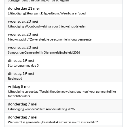
Scheggen debat: het belang van de scheggen
2026
donderdag 21 mei
{Uitnodiging} Steunpunt Erfgoedteam: Weerbaar erfgoed
2026
woensdag 20 mei
Uitnodiging Woonbond webinar voor (nieuwe) raadsleden
2026
woensdag 20 mei
Nieuw raadslid? Zo versterk je de economie in jouw gemeente
2026
woensdag 20 mei
Symposium Gemeentelijk Dierenwelzijnsbeleid 2026
2026
dinsdag 19 mei
Startprogramma dag 3
2026
dinsdag 19 mei
Regioraad
2026
vrijdag 8 mei
Uitnodiging cursusdag 'Toezichthouden op vakantieparken' voor gemeentelijke
toezichthouders
2026
donderdag 7 mei
Uitnodiging voor de Willem Arondéuslezing 2026
2026
donderdag 7 mei
Webinar 'De gemeentelijke watertaken: wat is uw rol als raadslid?'