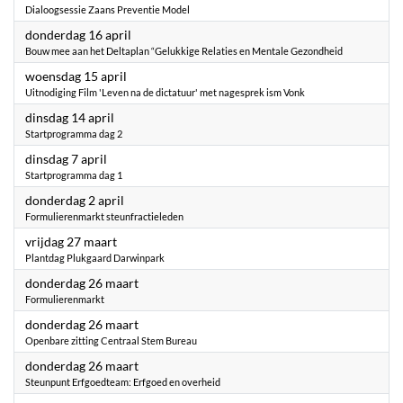
Dialoogsessie Zaans Preventie Model
2026
donderdag 16 april
Bouw mee aan het Deltaplan “Gelukkige Relaties en Mentale Gezondheid
2026
woensdag 15 april
Uitnodiging Film 'Leven na de dictatuur' met nagesprek ism Vonk
2026
dinsdag 14 april
Startprogramma dag 2
2026
dinsdag 7 april
Startprogramma dag 1
2026
donderdag 2 april
Formulierenmarkt steunfractieleden
2026
vrijdag 27 maart
Plantdag Plukgaard Darwinpark
2026
donderdag 26 maart
Formulierenmarkt
2026
donderdag 26 maart
Openbare zitting Centraal Stem Bureau
2026
donderdag 26 maart
Steunpunt Erfgoedteam: Erfgoed en overheid