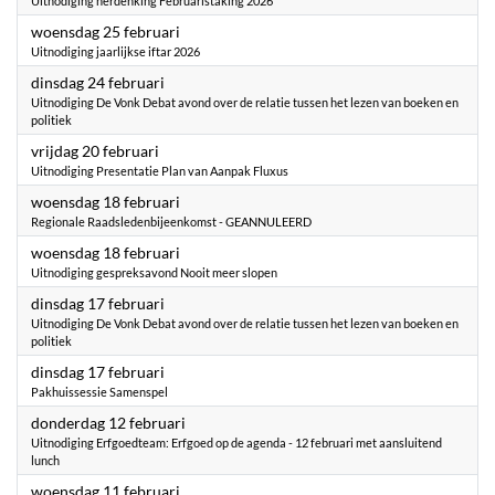
Uitnodiging herdenking Februaristaking 2026
2026
woensdag 25 februari
Uitnodiging jaarlijkse iftar 2026
2026
dinsdag 24 februari
Uitnodiging De Vonk Debat avond over de relatie tussen het lezen van boeken en
politiek
2026
vrijdag 20 februari
Uitnodiging Presentatie Plan van Aanpak Fluxus
2026
woensdag 18 februari
Regionale Raadsledenbijeenkomst - GEANNULEERD
2026
woensdag 18 februari
Uitnodiging gespreksavond Nooit meer slopen
2026
dinsdag 17 februari
Uitnodiging De Vonk Debat avond over de relatie tussen het lezen van boeken en
politiek
2026
dinsdag 17 februari
Pakhuissessie Samenspel
2026
donderdag 12 februari
Uitnodiging Erfgoedteam: Erfgoed op de agenda - 12 februari met aansluitend
lunch
2026
woensdag 11 februari