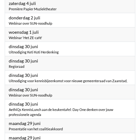
2026
zaterdag 4 juli
Première Papier Muziektheater
2026
donderdag 2 juli
Webinar over SUN-noodhulp
2026
woensdag 1 juli
Webinar 'Het ZE-café'
2026
dinsdag 30 juni
Uitnodiging Keti Koti Herdenking
2026
dinsdag 30 juni
Regioraad
2026
dinsdag 30 juni
Uitnodiging voor kennisbijeenkomst voor nieuwe gemeenteraad van Zaanstad,
2026
dinsdag 30 juni
Webinar over SUN-noodhulp
2026
dinsdag 30 juni
AethiQs KennisLunch aan de keukentafel: Day One denken over jouw
professionele agenda
2026
maandag 29 juni
Presentatie van het coalitieakkoord
2026
maandag 29 juni