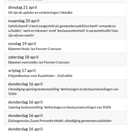
2026
dinsdag 21 april
Dit zijn de updates en verbeteringen | NotuBiz
2026
maandag 20 april
Gefeliciteerd! U bent aangesteld als gemeenteraadslid en heeft 'armoede en
schulden', 'werk en inkomen' en/of 'bestaanszekerheid' in uw portefeuille? Dan
zijn wij een match!
2026
zondag 19 april
bijwonen finale Jan Pasveer Concours
2026
zaterdag 18 april
bijwonen voorrondes Jan Pasveer Concours
2026
vrijdag 17 april
Erfgoedbustour voor Raadsleden – Zuid editie
2026
donderdag 16 april
Uitnodiging opening tentoonstelling: Verkiezingen en bestuurswisselingen van
TOEN
2026
donderdag 16 april
Opening tentoonstelling: Verkiezingen en bestuurswisselingen van TOEN
2026
donderdag 16 april
Dialoogsessies Zaans Preventie Model: uitnodiging gemeenteraadsleden
2026
donderdag 16 april