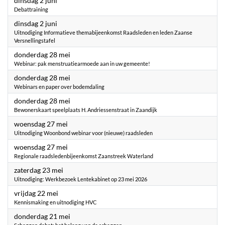
dinsdag 2 juni
Debattraining
2026
dinsdag 2 juni
Uitnodiging Informatieve themabijeenkomst Raadsleden en leden Zaanse
Versnellingstafel
2026
donderdag 28 mei
Webinar: pak menstruatiearmoede aan in uw gemeente!
2026
donderdag 28 mei
Webinars en paper over bodemdaling
2026
donderdag 28 mei
Bewonerskaart speelplaats H. Andriessenstraat in Zaandijk
2026
woensdag 27 mei
Uitnodiging Woonbond webinar voor (nieuwe) raadsleden
2026
woensdag 27 mei
Regionale raadsledenbijeenkomst Zaanstreek Waterland
2026
zaterdag 23 mei
Uitnodiging: Werkbezoek Lentekabinet op 23 mei 2026
2026
vrijdag 22 mei
Kennismaking en uitnodiging HVC
2026
donderdag 21 mei