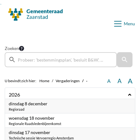
Ga naar de inhoud van deze pagina
Ga naar het zoeken
Ga naar het menu
Menu
Zoeken
A
A
A
U bevindt zich hier:
Home
Vergaderingen
·
2026
2026
dinsdag 8 december
Regioraad
2026
woensdag 18 november
Regionale Raadsledenbijeenkomst
2026
dinsdag 17 november
Technische sessie Vervoerregio Amsterdam