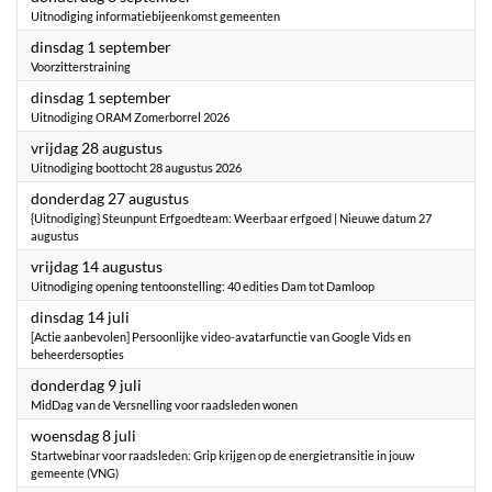
Uitnodiging informatiebijeenkomst gemeenten
2026
dinsdag 1 september
Voorzitterstraining
2026
dinsdag 1 september
Uitnodiging ORAM Zomerborrel 2026
2026
vrijdag 28 augustus
Uitnodiging boottocht 28 augustus 2026
2026
donderdag 27 augustus
{Uitnodiging} Steunpunt Erfgoedteam: Weerbaar erfgoed | Nieuwe datum 27
augustus
2026
vrijdag 14 augustus
Uitnodiging opening tentoonstelling: 40 edities Dam tot Damloop
2026
dinsdag 14 juli
[Actie aanbevolen] Persoonlijke video-avatarfunctie van Google Vids en
beheerdersopties
2026
donderdag 9 juli
MidDag van de Versnelling voor raadsleden wonen
2026
woensdag 8 juli
Startwebinar voor raadsleden: Grip krijgen op de energietransitie in jouw
gemeente (VNG)