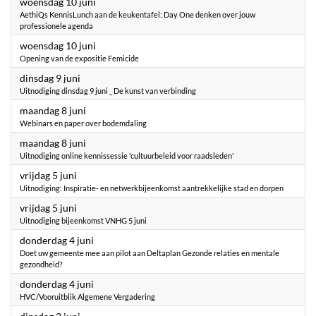
2026
woensdag 10 juni
AethiQs KennisLunch aan de keukentafel: Day One denken over jouw
professionele agenda
2026
woensdag 10 juni
Opening van de expositie Femicide
2026
dinsdag 9 juni
Uitnodiging dinsdag 9 juni _ De kunst van verbinding
2026
maandag 8 juni
Webinars en paper over bodemdaling
2026
maandag 8 juni
Uitnodiging online kennissessie 'cultuurbeleid voor raadsleden'
2026
vrijdag 5 juni
Uitnodiging: Inspiratie- en netwerkbijeenkomst aantrekkelijke stad en dorpen
2026
vrijdag 5 juni
Uitnodiging bijeenkomst VNHG 5 juni
2026
donderdag 4 juni
Doet uw gemeente mee aan pilot aan Deltaplan Gezonde relaties en mentale
gezondheid?
2026
donderdag 4 juni
HVC/Vooruitblik Algemene Vergadering
2026