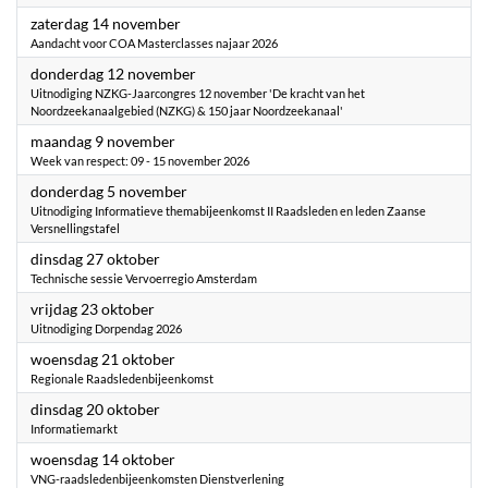
2026
zaterdag 14 november
Aandacht voor COA Masterclasses najaar 2026
2026
donderdag 12 november
Uitnodiging NZKG-Jaarcongres 12 november 'De kracht van het
Noordzeekanaalgebied (NZKG) & 150 jaar Noordzeekanaal'
2026
maandag 9 november
Week van respect: 09 - 15 november 2026
2026
donderdag 5 november
Uitnodiging Informatieve themabijeenkomst II Raadsleden en leden Zaanse
Versnellingstafel
2026
dinsdag 27 oktober
Technische sessie Vervoerregio Amsterdam
2026
vrijdag 23 oktober
Uitnodiging Dorpendag 2026
2026
woensdag 21 oktober
Regionale Raadsledenbijeenkomst
2026
dinsdag 20 oktober
Informatiemarkt
2026
woensdag 14 oktober
VNG-raadsledenbijeenkomsten Dienstverlening