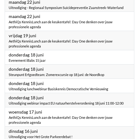
2026
maandag 22 juni
Uitnodiging - Regionaal Symposium Suïcidepreventie Zaanstreek-Waterland
2026
maandag 22 juni
AethiQs KennisLunch aan de keukentafel: Day One denken over jouw
professionele agenda
2026
vrijdag 19 juni
AethiQs KennisLunch aan de keukentafel: Day One denken over jouw
professionele agenda
2026
donderdag 18 juni
Evenement iBabs 15 jaar
2026
donderdag 18 juni
Steunpunt Erfgoedteam: Zomerexcursie op 18 juni: de Noordkop
2026
donderdag 18 juni
Uitnodiging lunchwebinar Basiskennis Democratische Vernieuwing
2026
donderdag 18 juni
Uitnodiging webinar impact EU natuurherstelverordening 18 juni 11:00-12:00
2026
woensdag 17 juni
AethiQs KennisLunch aan de keukentafel: Day One denken over jouw
professionele agenda
2026
dinsdag 16 juni
Uitnodiging voor Het Grote Parkeerdebat !