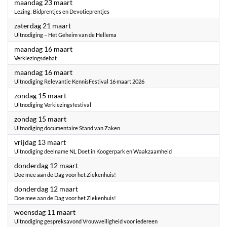
2026
maandag 23 maart
Lezing: Bidprentjes en Devotieprentjes
2026
zaterdag 21 maart
Uitnodiging – Het Geheim van de Hellema
2026
maandag 16 maart
Verkiezingsdebat
2026
maandag 16 maart
Uitnodiging Relevantie KennisFestival 16 maart 2026
2026
zondag 15 maart
Uitnodiging Verkiezingsfestival
2026
zondag 15 maart
Uitnodiging documentaire Stand van Zaken
2026
vrijdag 13 maart
Uitnodiging deelname NL Doet in Koogerpark en Waakzaamheid
2026
donderdag 12 maart
Doe mee aan de Dag voor het Ziekenhuis!
2026
donderdag 12 maart
Doe mee aan de Dag voor het Ziekenhuis!
2026
woensdag 11 maart
Uitnodiging gespreksavond Vrouwveiligheid voor iedereen