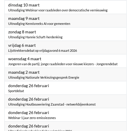
2026
dinsdag 10 maart
Uitnodiging Webinar voor raadsleden over democratische vernieuwing
2026
maandag 9 maart
Uitnodiging Kennisreeks AI voor gemeenten
2026
zondag 8 maart
Uitnodiging Hannie Schaft-herdenking
2026
vrijdag 6 maart
Lijsttrekkersdebat op vrijdagavond 6 maart 2026
2026
woensdag 4 maart
Jongeren van de partij: jonge raadsleden voor nieuwe kiezers - Jongerendebat
2026
maandag 2 maart
Uitnodiging Nationale Verkiezingsgesprek Energie
2026
donderdag 26 februari
Sportdebat
2026
donderdag 26 februari
Uitnodiging Houtbouwviering Zaanstad - netwerkbijeenkomst
2026
donderdag 26 februari
Webinar 1 jaar zero-emissiezones
2026
donderdag 26 februari