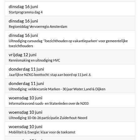
2026
dinsdag 16 juni
Startprogramma dag 4
2026
dinsdag 16 juni
Regiomiddag Vervoerregio Amsterdam
2026
dinsdag 16 juni
Uitnodiging cursusdag 'Toezichthouden op vakantieparken' voor gemeentelijke
toezichthouders
2026
vrijdag 12 juni
Kennismaking en uitnodiging HVC
2026
donderdag 11 juni
Jaarlijkse NZKG boottocht: stap aan boord op 11 juni ⚓
2026
donderdag 11 juni
Uitnodiging: veldexcursie Marken - 30 jaar Water, Land & Dijken
2026
woensdag 10 juni
Informatieavond raads- en Statenleden over de N203
2026
woensdag 10 juni
Uitnodiging 10-06-26 participatie Zuiderhout-Noord
2026
woensdag 10 juni
Mobiliteit & Energie: klaar voor de toekomst