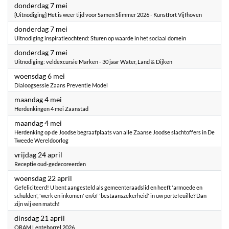
2026
donderdag 7 mei
{Uitnodiging} Het is weer tijd voor Samen Slimmer 2026 - Kunstfort Vijfhoven
2026
donderdag 7 mei
Uitnodiging inspiratieochtend: Sturen op waarde in het sociaal domein
2026
donderdag 7 mei
Uitnodiging: veldexcursie Marken - 30 jaar Water, Land & Dijken
2026
woensdag 6 mei
Dialoogsessie Zaans Preventie Model
2026
maandag 4 mei
Herdenkingen 4 mei Zaanstad
2026
maandag 4 mei
Herdenking op de Joodse begraafplaats van alle Zaanse Joodse slachtoffers in De
Tweede Wereldoorlog
2026
vrijdag 24 april
Receptie oud-gedecoreerden
2026
woensdag 22 april
Gefeliciteerd! U bent aangesteld als gemeenteraadslid en heeft 'armoede en
schulden', 'werk en inkomen' en/of 'bestaanszekerheid' in uw portefeuille? Dan
zijn wij een match!
2026
dinsdag 21 april
ORAM Lenteborrel 2026