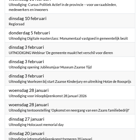
Uitnodiging: Cursus Politiek Actief in de provincie – voor uw raadsleden,
medewerkers en inwoners
2026
dinsdag 10 februari
Regioraad
2026
donderdag 5 februari
Uitnodiging Digitale masterclass: Monumentaal vastgoed in gemeentelijk bezit
2026
dinsdag 3 februari
UITNODIGING Webinar ‘De gemeente maakt het verschil voor dieren
2026
dinsdag 3 februari
Uitnodiging opening Jubileumjaar Museum Zaanse Tijd
2026
dinsdag 3 februari
Uitnodiging Voorlezen bij start Zaanse Kinderjury en uitreiking Hotze de Roosprijs
2026
woensdag 28 januari
Uitnodiging voor inloopbijeenkomst 28 januari 2026
2026
woensdag 28 januari
Uitnodiging tentoonstelling ‘Opkomst en neergang van een Zaans familiebedrijf’
2026
dinsdag 27 januari
Uitnodiging Holocaust memorial day
2026
dinsdag 20 januari
Uitnodiging informatiebijeenkomst formeren 20 januari