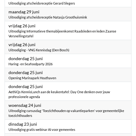
Uitnodiging afscheidsreceptie Gerard Slegers
2026
maandag 29 juni
Uitnodiging afscheidsreceptie Natasja Groothuismink
2026
vrijdag 26 juni
Uitnodiging Informatieve themabijeenkomst Raadsleden en leden Zaanse
Versnellingstafel
2026
vrijdag 26 juni
Uitnodiging - VNG Kennisdag (Den Bosch)
2026
donderdag 25 juni
Haring- en Seafoodparty 2026
2026
donderdag 25 juni
Opening Marinapark Houthaven
2026
donderdag 25 juni
AethiQs KennisLunch aan de keukentafel: Day One denken over jouw
professionele agenda
2026
woensdag 24 juni
Uitnodiging cursusdag 'Toezichthouden op vakantieparken' voor gemeentelijke
toezichthouders
2026
dinsdag 23 juni
Uitnodiging gratis webinar AI voor gemeentes