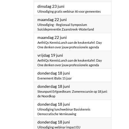
2026
dinsdag 23 juni
Uitnodiging gratis webinar AI voor gemeentes
2026
maandag 22 juni
Uitnodiging - Regionaal Symposium
Suïcidepreventie Zaanstreek-Waterland
2026
maandag 22 juni
AethiQs KennisLunch aan de keukentafel: Day
One denken over jouw professionele agenda
2026
vrijdag 19 juni
AethiQs KennisLunch aan de keukentafel: Day
One denken over jouw professionele agenda
2026
donderdag 18 juni
Evenement iBabs 15 jaar
2026
donderdag 18 juni
Steunpunt Erfgoedteam: Zomerexcursie op 18 juni:
de Noordkop
2026
donderdag 18 juni
Uitnodiging lunchwebinar Basiskennis
Democratische Vernieuwing
2026
donderdag 18 juni
Uitnodiging webinar impact EU