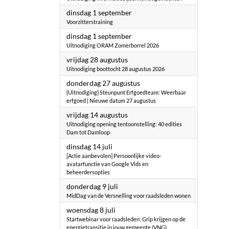
2026
dinsdag 1 september
Voorzitterstraining
2026
dinsdag 1 september
Uitnodiging ORAM Zomerborrel 2026
2026
vrijdag 28 augustus
Uitnodiging boottocht 28 augustus 2026
2026
donderdag 27 augustus
{Uitnodiging} Steunpunt Erfgoedteam: Weerbaar
erfgoed | Nieuwe datum 27 augustus
2026
vrijdag 14 augustus
Uitnodiging opening tentoonstelling: 40 edities
Dam tot Damloop
2026
dinsdag 14 juli
[Actie aanbevolen] Persoonlijke video-
avatarfunctie van Google Vids en
beheerdersopties
2026
donderdag 9 juli
MidDag van de Versnelling voor raadsleden wonen
2026
woensdag 8 juli
Startwebinar voor raadsleden: Grip krijgen op de
energietransitie in jouw gemeente (VNG)