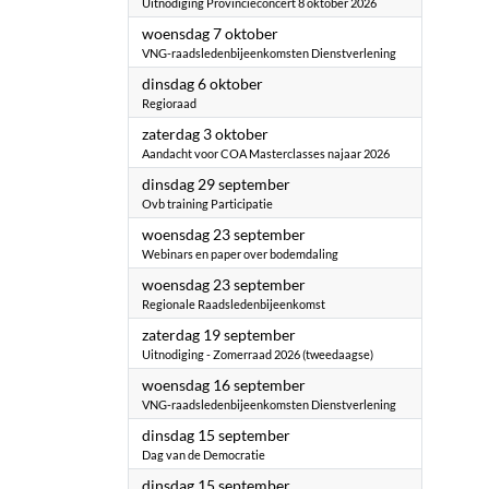
Uitnodiging Provincieconcert 8 oktober 2026
2026
woensdag 7 oktober
VNG-raadsledenbijeenkomsten Dienstverlening
2026
dinsdag 6 oktober
Regioraad
2026
zaterdag 3 oktober
Aandacht voor COA Masterclasses najaar 2026
2026
dinsdag 29 september
Ovb training Participatie
2026
woensdag 23 september
Webinars en paper over bodemdaling
2026
woensdag 23 september
Regionale Raadsledenbijeenkomst
2026
zaterdag 19 september
Uitnodiging - Zomerraad 2026 (tweedaagse)
2026
woensdag 16 september
VNG-raadsledenbijeenkomsten Dienstverlening
2026
dinsdag 15 september
Dag van de Democratie
2026
dinsdag 15 september