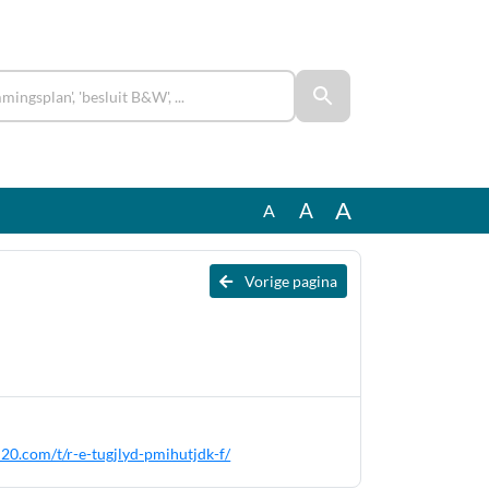
A
A
A
Vorige pagina
20.com/t/r-e-tugjlyd-pmihutjdk-f/