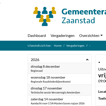
Ga naar de inhoud van deze pagina
Ga naar het zoeken
Ga naar het menu
Dashboard
Vergaderingen
Overzichten
U bevindt zich hier:
Home
Vergaderingen
·
·
2026
2026
dinsdag 8 december
Uitn
Regioraad
vri
2026
woensdag 18 november
09:0
Regionale Raadsledenbijeenkomst
2026
dinsdag 17 november
Locat
Technische sessie Vervoerregio Amsterdam
Toeli
2026
zaterdag 14 november
Aandacht voor COA Masterclasses najaar 2026