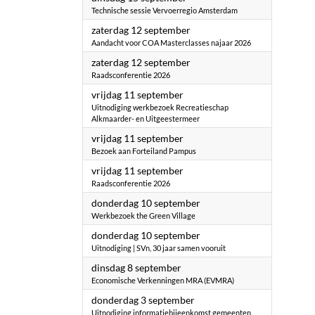
Technische sessie Vervoerregio Amsterdam
2026
zaterdag 12 september
Aandacht voor COA Masterclasses najaar 2026
2026
zaterdag 12 september
Raadsconferentie 2026
2026
vrijdag 11 september
Uitnodiging werkbezoek Recreatieschap
Alkmaarder- en Uitgeestermeer
2026
vrijdag 11 september
Bezoek aan Forteiland Pampus
2026
vrijdag 11 september
Raadsconferentie 2026
2026
donderdag 10 september
Werkbezoek the Green Village
2026
donderdag 10 september
Uitnodiging | SVn, 30 jaar samen vooruit
2026
dinsdag 8 september
Economische Verkenningen MRA (EVMRA)
2026
donderdag 3 september
Uitnodiging informatiebijeenkomst gemeenten