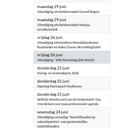
2026
maandag 29 juni
Uitnodiging afscheidsreceptie Gerard Slegers
2026
maandag 29 juni
Uitnodiging afscheidsreceptie Natasja
Groothuismink
2026
vrijdag 26 juni
Uitnodiging Informatieve themabijeenkomst
Raadsleden en leden Zaanse Versnellingstafel
2026
vrijdag 26 juni
Uitnodiging - VNG Kennisdag (Den Bosch)
2026
donderdag 25 juni
Haring- en Seafoodparty 2026
2026
donderdag 25 juni
Opening Marinapark Houthaven
2026
donderdag 25 juni
AethiQs KennisLunch aan de keukentafel: Day
One denken over jouw professionele agenda
2026
woensdag 24 juni
Uitnodiging cursusdag 'Toezichthouden op
vakantieparken' voor gemeentelijke
toezichthouders