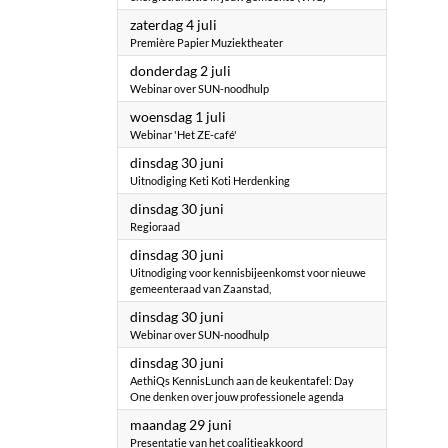
2026
zaterdag 4 juli
Première Papier Muziektheater
2026
donderdag 2 juli
Webinar over SUN-noodhulp
2026
woensdag 1 juli
Webinar 'Het ZE-café'
2026
dinsdag 30 juni
Uitnodiging Keti Koti Herdenking
2026
dinsdag 30 juni
Regioraad
2026
dinsdag 30 juni
Uitnodiging voor kennisbijeenkomst voor nieuwe
gemeenteraad van Zaanstad,
2026
dinsdag 30 juni
Webinar over SUN-noodhulp
2026
dinsdag 30 juni
AethiQs KennisLunch aan de keukentafel: Day
One denken over jouw professionele agenda
2026
maandag 29 juni
Presentatie van het coalitieakkoord