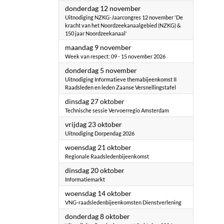
2026
donderdag 12 november
Uitnodiging NZKG-Jaarcongres 12 november 'De
kracht van het Noordzeekanaalgebied (NZKG) &
150 jaar Noordzeekanaal'
2026
maandag 9 november
Week van respect: 09 - 15 november 2026
2026
donderdag 5 november
Uitnodiging Informatieve themabijeenkomst II
Raadsleden en leden Zaanse Versnellingstafel
2026
dinsdag 27 oktober
Technische sessie Vervoerregio Amsterdam
2026
vrijdag 23 oktober
Uitnodiging Dorpendag 2026
2026
woensdag 21 oktober
Regionale Raadsledenbijeenkomst
2026
dinsdag 20 oktober
Informatiemarkt
2026
woensdag 14 oktober
VNG-raadsledenbijeenkomsten Dienstverlening
2026
donderdag 8 oktober