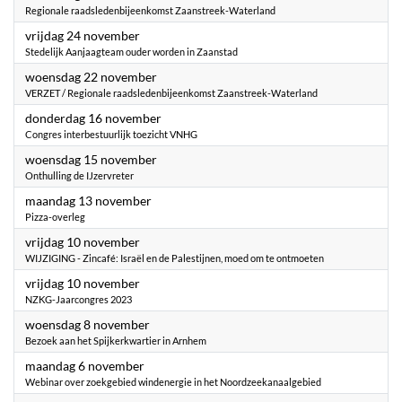
Regionale raadsledenbijeenkomst Zaanstreek-Waterland
2023
vrijdag 24 november
Stedelijk Aanjaagteam ouder worden in Zaanstad
2023
woensdag 22 november
VERZET / Regionale raadsledenbijeenkomst Zaanstreek-Waterland
2023
donderdag 16 november
Congres interbestuurlijk toezicht VNHG
2023
woensdag 15 november
Onthulling de IJzervreter
2023
maandag 13 november
Pizza-overleg
2023
vrijdag 10 november
WIJZIGING - Zincafé: Israël en de Palestijnen, moed om te ontmoeten
2023
vrijdag 10 november
NZKG-Jaarcongres 2023
2023
woensdag 8 november
Bezoek aan het Spijkerkwartier in Arnhem
2023
maandag 6 november
Webinar over zoekgebied windenergie in het Noordzeekanaalgebied