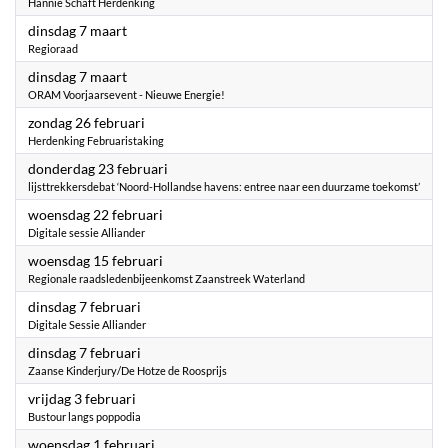
Hannie Schaft Herdenking
2023
dinsdag 7 maart
Regioraad
2023
dinsdag 7 maart
ORAM Voorjaarsevent - Nieuwe Energie!
2023
zondag 26 februari
Herdenking Februaristaking
2023
donderdag 23 februari
lijsttrekkersdebat ‘Noord-Hollandse havens: entree naar een duurzame toekomst’
2023
woensdag 22 februari
Digitale sessie Alliander
2023
woensdag 15 februari
Regionale raadsledenbijeenkomst Zaanstreek Waterland
2023
dinsdag 7 februari
Digitale Sessie Alliander
2023
dinsdag 7 februari
Zaanse Kinderjury/De Hotze de Roosprijs
2023
vrijdag 3 februari
Bustour langs poppodia
2023
woensdag 1 februari