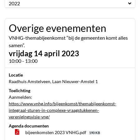
2022
Overige evenementen
VNHG-themabijeenkomst “bij de gemeenten komt alles
samen”.
vrijdag 14 april 2023
10:00 - 13:00
Locatie
Raadhuis Amstelveen, Laan Nieuwer-Amstel 1
Toelichting
Aanmelden:
https://www.vnhg.info/bijeenkomst/themabijeenkomst-
integraal-sturen-in-complexe-vraagstukkenen-
verenigingsvisie-vng/
Agenda documenten
bijeenkomsten 2023 VNHG.pdf
190 KB