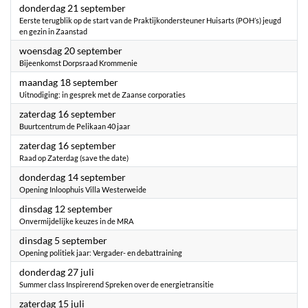
2023
donderdag 21 september
Eerste terugblik op de start van de Praktijkondersteuner Huisarts (POH’s) jeugd
en gezin in Zaanstad
2023
woensdag 20 september
Bijeenkomst Dorpsraad Krommenie
2023
maandag 18 september
Uitnodiging: in gesprek met de Zaanse corporaties
2023
zaterdag 16 september
Buurtcentrum de Pelikaan 40 jaar
2023
zaterdag 16 september
Raad op Zaterdag (save the date)
2023
donderdag 14 september
Opening Inloophuis Villa Westerweide
2023
dinsdag 12 september
Onvermijdelijke keuzes in de MRA
2023
dinsdag 5 september
Opening politiek jaar: Vergader- en debattraining
2023
donderdag 27 juli
Summer class Inspirerend Spreken over de energietransitie
2023
zaterdag 15 juli