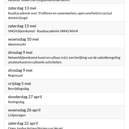
2023
zaterdag 13 mei
Raadsacademie over: Profileren en samenwerken, open overheid en sociaal
domein/jeugd
2023
zaterdag 13 mei
VNGH bijeenkomst - Raadsacademie VNHG/NVvR
2023
woensdag 10 mei
Ideeënmarkt
2023
dinsdag 9 mei
Netwerkbijeenkomst kunst en cultuur, m.b.t. een herijking van de subsidieregeling
amateurkunst en culturele activiteiten.
2023
dinsdag 9 mei
Regioraad
2023
vrijdag 5 mei
Bevrijdingsdag
2023
donderdag 27 april
Koningsdag
2023
woensdag 26 april
Lintjesregen
2023
zaterdag 22 april
Open Joodse Huizen/Huizen van Verzet