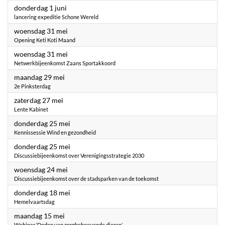
2023
donderdag 1 juni
lancering expeditie Schone Wereld
2023
woensdag 31 mei
Opening Keti Koti Maand
2023
woensdag 31 mei
Netwerkbijeenkomst Zaans Sportakkoord
2023
maandag 29 mei
2e Pinksterdag
2023
zaterdag 27 mei
Lente Kabinet
2023
donderdag 25 mei
Kennissessie Wind en gezondheid
2023
donderdag 25 mei
Discussiebijeenkomst over Verenigingsstrategie 2030
2023
woensdag 24 mei
Discussiebijeenkomst over de stadsparken van de toekomst
2023
donderdag 18 mei
Hemelvaartsdag
2023
maandag 15 mei
Webinar ‘Doden van zorgbehoevende dieren’