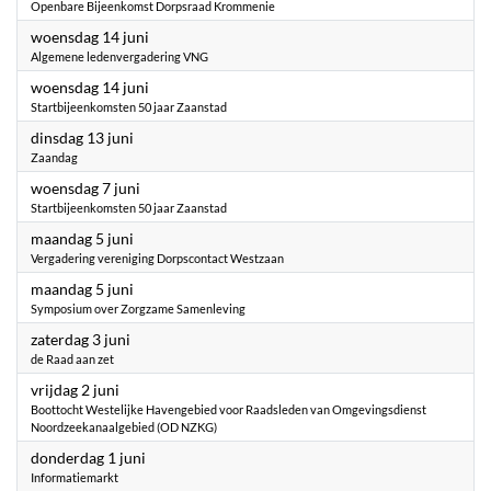
Openbare Bijeenkomst Dorpsraad Krommenie
2023
woensdag 14 juni
Algemene ledenvergadering VNG
2023
woensdag 14 juni
Startbijeenkomsten 50 jaar Zaanstad
2023
dinsdag 13 juni
Zaandag
2023
woensdag 7 juni
Startbijeenkomsten 50 jaar Zaanstad
2023
maandag 5 juni
Vergadering vereniging Dorpscontact Westzaan
2023
maandag 5 juni
Symposium over Zorgzame Samenleving
2023
zaterdag 3 juni
de Raad aan zet
2023
vrijdag 2 juni
Boottocht Westelijke Havengebied voor Raadsleden van Omgevingsdienst
Noordzeekanaalgebied (OD NZKG)
2023
donderdag 1 juni
Informatiemarkt