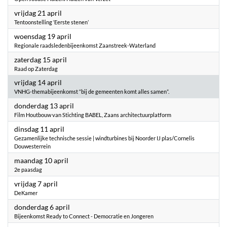
2023
vrijdag 21 april
Tentoonstelling ‘Eerste stenen’
2023
woensdag 19 april
Regionale raadsledenbijeenkomst Zaanstreek-Waterland
2023
zaterdag 15 april
Raad op Zaterdag
2023
vrijdag 14 april
VNHG-themabijeenkomst “bij de gemeenten komt alles samen”.
2023
donderdag 13 april
Film Houtbouw van Stichting BABEL, Zaans architectuurplatform
2023
dinsdag 11 april
Gezamenlijke technische sessie | windturbines bij Noorder IJ plas/Cornelis
Douwesterrein
2023
maandag 10 april
2e paasdag
2023
vrijdag 7 april
DeKamer
2023
donderdag 6 april
Bijeenkomst Ready to Connect - Democratie en Jongeren