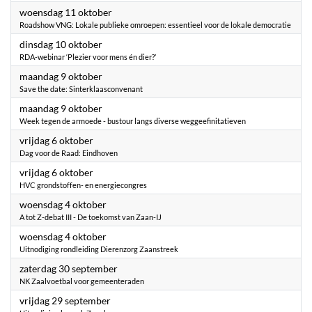
2023
woensdag 11 oktober
Roadshow VNG: Lokale publieke omroepen: essentieel voor de lokale democratie
2023
dinsdag 10 oktober
RDA-webinar ‘Plezier voor mens én dier?’
2023
maandag 9 oktober
Save the date: Sinterklaasconvenant
2023
maandag 9 oktober
Week tegen de armoede - bustour langs diverse weggeefinitatieven
2023
vrijdag 6 oktober
Dag voor de Raad: Eindhoven
2023
vrijdag 6 oktober
HVC grondstoffen- en energiecongres
2023
woensdag 4 oktober
A tot Z-debat III - De toekomst van Zaan-IJ
2023
woensdag 4 oktober
Uitnodiging rondleiding Dierenzorg Zaanstreek
2023
zaterdag 30 september
NK Zaalvoetbal voor gemeenteraden
2023
vrijdag 29 september