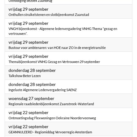
Uitnodiging bezoek Zaanbrug
2023
vrijdag 29 september
Onthullen struikelstenen en slotbijeenkomst Zaanstad
2023
vrijdag 29 september
VNGH bijeenkomst - Algemene ledenvergadering VNHG Thema “gezag en
vertrouwen”.
2023
vrijdag 29 september
Bustour voor ambtenaren: van HOE naar ZO in de energietransitie
2023
vrijdag 29 september
Themabijeenkomst VNHG Gezag en Vertrouwen 29 september
2023
donderdag 28 september
Talkshow Beter Lezen
2023
donderdag 28 september
Ingelaste Algemene Ledenvergadering SAENZ
2023
woensdag 27 september
Regionale raadsledenbijeenkomst Zaanstreek-Waterland
2023
vrijdag 22 september
Ontmoetingsdag Flexwoningen Oekraïne Noorderveenweg
2023
vrijdag 22 september
GEANNULEERD - Regiomiddag Vervoerregio Amsterdam