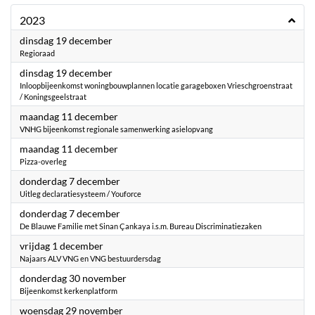
2023
2023
dinsdag 19 december
Regioraad
2023
dinsdag 19 december
Inloopbijeenkomst woningbouwplannen locatie garageboxen Vrieschgroenstraat
/ Koningsgeelstraat
2023
maandag 11 december
VNHG bijeenkomst regionale samenwerking asielopvang
2023
maandag 11 december
Pizza-overleg
2023
donderdag 7 december
Uitleg declaratiesysteem / Youforce
2023
donderdag 7 december
De Blauwe Familie met Sinan Çankaya i.s.m. Bureau Discriminatiezaken
2023
vrijdag 1 december
Najaars ALV VNG en VNG bestuurdersdag
2023
donderdag 30 november
Bijeenkomst kerkenplatform
2023
woensdag 29 november