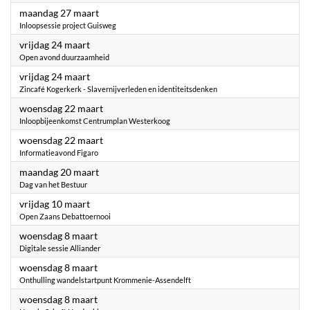
2023
maandag 27 maart
Inloopsessie project Guisweg
2023
vrijdag 24 maart
Open avond duurzaamheid
2023
vrijdag 24 maart
Zincafé Kogerkerk - Slavernijverleden en identiteitsdenken
2023
woensdag 22 maart
Inloopbijeenkomst Centrumplan Westerkoog
2023
woensdag 22 maart
Informatieavond Figaro
2023
maandag 20 maart
Dag van het Bestuur
2023
vrijdag 10 maart
Open Zaans Debattoernooi
2023
woensdag 8 maart
Digitale sessie Alliander
2023
woensdag 8 maart
Onthulling wandelstartpunt Krommenie-Assendelft
2023
woensdag 8 maart