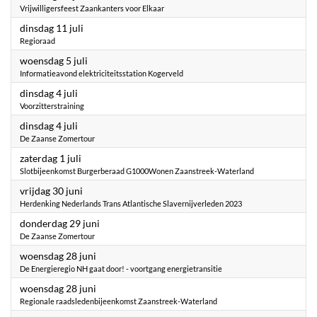
Vrijwilligersfeest Zaankanters voor Elkaar
2023
dinsdag 11 juli
Regioraad
2023
woensdag 5 juli
Informatieavond elektriciteitsstation Kogerveld
2023
dinsdag 4 juli
Voorzitterstraining
2023
dinsdag 4 juli
De Zaanse Zomertour
2023
zaterdag 1 juli
Slotbijeenkomst Burgerberaad G1000Wonen Zaanstreek-Waterland
2023
vrijdag 30 juni
Herdenking Nederlands Trans Atlantische Slavernijverleden 2023
2023
donderdag 29 juni
De Zaanse Zomertour
2023
woensdag 28 juni
De Energieregio NH gaat door! - voortgang energietransitie
2023
woensdag 28 juni
Regionale raadsledenbijeenkomst Zaanstreek-Waterland