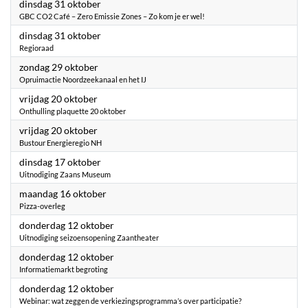
2023
dinsdag 31 oktober
GBC CO2 Café – Zero Emissie Zones – Zo kom je er wel!
2023
dinsdag 31 oktober
Regioraad
2023
zondag 29 oktober
Opruimactie Noordzeekanaal en het IJ
2023
vrijdag 20 oktober
Onthulling plaquette 20 oktober
2023
vrijdag 20 oktober
Bustour Energieregio NH
2023
dinsdag 17 oktober
Uitnodiging Zaans Museum
2023
maandag 16 oktober
Pizza-overleg
2023
donderdag 12 oktober
Uitnodiging seizoensopening Zaantheater
2023
donderdag 12 oktober
Informatiemarkt begroting
2023
donderdag 12 oktober
Webinar: wat zeggen de verkiezingsprogramma’s over participatie?