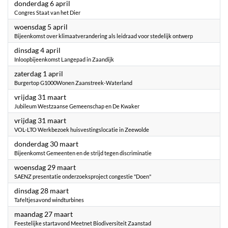
2023
donderdag 6 april
Congres Staat van het Dier
2023
woensdag 5 april
Bijeenkomst over klimaatverandering als leidraad voor stedelijk ontwerp
2023
dinsdag 4 april
Inloopbijeenkomst Langepad in Zaandijk
2023
zaterdag 1 april
Burgertop G1000Wonen Zaanstreek-Waterland
2023
vrijdag 31 maart
Jubileum Westzaanse Gemeenschap en De Kwaker
2023
vrijdag 31 maart
VOL-LTO Werkbezoek huisvestingslocatie in Zeewolde
2023
donderdag 30 maart
Bijeenkomst Gemeenten en de strijd tegen discriminatie
2023
woensdag 29 maart
SAENZ presentatie onderzoeksproject congestie "Doen"
2023
dinsdag 28 maart
Tafeltjesavond windturbines
2023
maandag 27 maart
Feestelijke startavond Meetnet Biodiversiteit Zaanstad