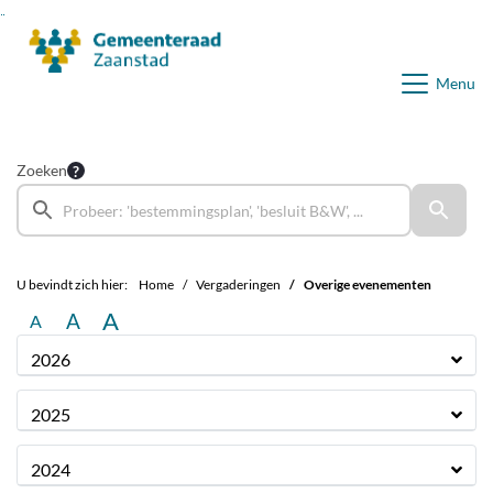
Ga naar de inhoud van deze pagina
Ga naar het zoeken
Ga naar het menu
Menu
Zoeken
U bevindt zich hier:
Home
Vergaderingen
Overige evenementen
A
A
A
2026
2025
2024