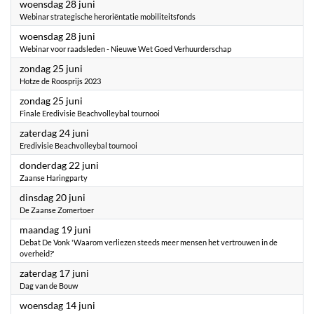
2023
woensdag 28 juni
Webinar strategische heroriëntatie mobiliteitsfonds
2023
woensdag 28 juni
Webinar voor raadsleden - Nieuwe Wet Goed Verhuurderschap
2023
zondag 25 juni
Hotze de Roosprijs 2023
2023
zondag 25 juni
Finale Eredivisie Beachvolleybal tournooi
2023
zaterdag 24 juni
Eredivisie Beachvolleybal tournooi
2023
donderdag 22 juni
Zaanse Haringparty
2023
dinsdag 20 juni
De Zaanse Zomertoer
2023
maandag 19 juni
Debat De Vonk 'Waarom verliezen steeds meer mensen het vertrouwen in de
overheid?'
2023
zaterdag 17 juni
Dag van de Bouw
2023
woensdag 14 juni