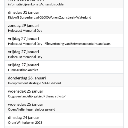
informatiebijeenkomst Achtersluispolder
2023
dinsdag 31 januari
Kick-off Burgerberaad G1000Wonen Zaanstreek-Waterland
2023
zondag 29 januari
Holocaust Memorial Day
2023
vrijdag 27 januari
Holocaust Memorial Day - Filmvertoning van Between mountains and wars
2023
vrijdag 27 januari
Holocaust Memorial Day
2023
vrijdag 27 januari
Filmmarathon Archief
2023
donderdag 26 januari
Inloopmoment strategie MAAK>Noord
2023
woensdag 25 januari
Opgaven landelijk gebied / thema stikstof
2023
woensdag 25 januari
Open Atelier tegen zinloos geweld
2023
dinsdag 24 januari
Oram Winterborrel 2023