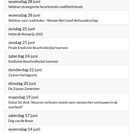
2023
woensdag 28 juni
Webinar strategische heroriëntatie mobiliteitsfonds
2023
woensdag 28 juni
Webinar voor raadsleden - Nieuwe Wet Goed Verhuurderschap
2023
zondag 25 juni
Hotze de Roosprijs 2023
2023
zondag 25 juni
Finale Eredivisie Beachvolleybal tournooi
2023
zaterdag 24 juni
Eredivisie Beachvolleybal tournooi
2023
donderdag 22 juni
Zaanse Haringparty
2023
dinsdag 20 juni
De Zaanse Zomertoer
2023
maandag 19 juni
Debat De Vonk 'Waarom verliezen steeds meer mensen het vertrouwen in de
overheid?'
2023
zaterdag 17 juni
Dag van de Bouw
2023
woensdag 14 juni