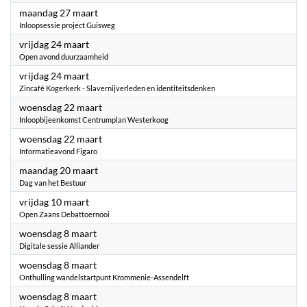
2023
maandag 27 maart
Inloopsessie project Guisweg
2023
vrijdag 24 maart
Open avond duurzaamheid
2023
vrijdag 24 maart
Zincafé Kogerkerk - Slavernijverleden en identiteitsdenken
2023
woensdag 22 maart
Inloopbijeenkomst Centrumplan Westerkoog
2023
woensdag 22 maart
Informatieavond Figaro
2023
maandag 20 maart
Dag van het Bestuur
2023
vrijdag 10 maart
Open Zaans Debattoernooi
2023
woensdag 8 maart
Digitale sessie Alliander
2023
woensdag 8 maart
Onthulling wandelstartpunt Krommenie-Assendelft
2023
woensdag 8 maart