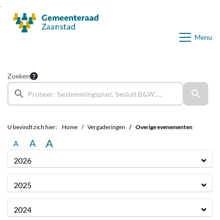
Ga naar de inhoud van deze pagina
Ga naar het zoeken
Ga naar het menu
Menu
Zoeken
U bevindt zich hier:
Home
Vergaderingen
Overige evenementen
A
A
A
2026
2025
2024