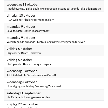
2023
woensdag 11 oktober
Roadshow VNG: Lokale publieke omroepen: essentieel voor de lokale democratie
2023
dinsdag 10 oktober
RDA-webinar ‘Plezier voor mens én dier?’
2023
maandag 9 oktober
Save the date: Sinterklaasconvenant
2023
maandag 9 oktober
Week tegen de armoede - bustour langs diverse weggeefinitatieven
2023
vrijdag 6 oktober
Dag voor de Raad: Eindhoven
2023
vrijdag 6 oktober
HVC grondstoffen- en energiecongres
2023
woensdag 4 oktober
A tot Z-debat III - De toekomst van Zaan-IJ
2023
woensdag 4 oktober
Uitnodiging rondleiding Dierenzorg Zaanstreek
2023
zaterdag 30 september
NK Zaalvoetbal voor gemeenteraden
2023
vrijdag 29 september