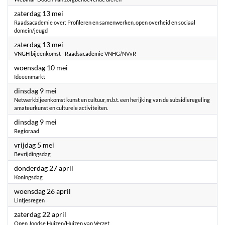
2023
zaterdag 13 mei
Raadsacademie over: Profileren en samenwerken, open overheid en sociaal
domein/jeugd
2023
zaterdag 13 mei
VNGH bijeenkomst - Raadsacademie VNHG/NVvR
2023
woensdag 10 mei
Ideeënmarkt
2023
dinsdag 9 mei
Netwerkbijeenkomst kunst en cultuur, m.b.t. een herijking van de subsidieregeling
amateurkunst en culturele activiteiten.
2023
dinsdag 9 mei
Regioraad
2023
vrijdag 5 mei
Bevrijdingsdag
2023
donderdag 27 april
Koningsdag
2023
woensdag 26 april
Lintjesregen
2023
zaterdag 22 april
Open Joodse Huizen/Huizen van Verzet