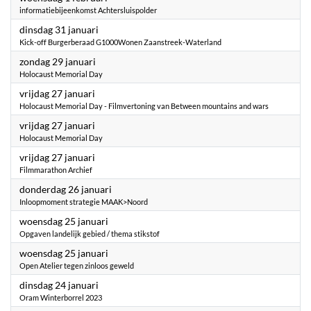
informatiebijeenkomst Achtersluispolder
2023
dinsdag 31 januari
Kick-off Burgerberaad G1000Wonen Zaanstreek-Waterland
2023
zondag 29 januari
Holocaust Memorial Day
2023
vrijdag 27 januari
Holocaust Memorial Day - Filmvertoning van Between mountains and wars
2023
vrijdag 27 januari
Holocaust Memorial Day
2023
vrijdag 27 januari
Filmmarathon Archief
2023
donderdag 26 januari
Inloopmoment strategie MAAK>Noord
2023
woensdag 25 januari
Opgaven landelijk gebied / thema stikstof
2023
woensdag 25 januari
Open Atelier tegen zinloos geweld
2023
dinsdag 24 januari
Oram Winterborrel 2023