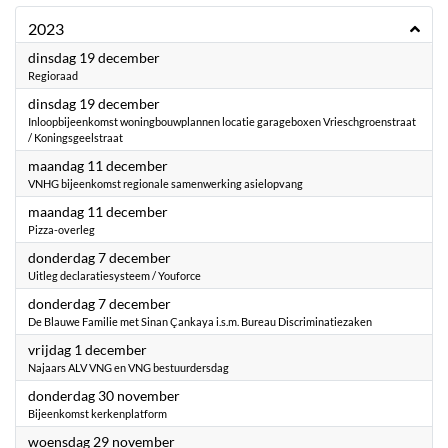
2023
2023
dinsdag 19 december
Regioraad
2023
dinsdag 19 december
Inloopbijeenkomst woningbouwplannen locatie garageboxen Vrieschgroenstraat
/ Koningsgeelstraat
2023
maandag 11 december
VNHG bijeenkomst regionale samenwerking asielopvang
2023
maandag 11 december
Pizza-overleg
2023
donderdag 7 december
Uitleg declaratiesysteem / Youforce
2023
donderdag 7 december
De Blauwe Familie met Sinan Çankaya i.s.m. Bureau Discriminatiezaken
2023
vrijdag 1 december
Najaars ALV VNG en VNG bestuurdersdag
2023
donderdag 30 november
Bijeenkomst kerkenplatform
2023
woensdag 29 november