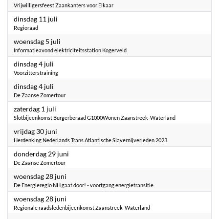
Vrijwilligersfeest Zaankanters voor Elkaar
2023
dinsdag 11 juli
Regioraad
2023
woensdag 5 juli
Informatieavond elektriciteitsstation Kogerveld
2023
dinsdag 4 juli
Voorzitterstraining
2023
dinsdag 4 juli
De Zaanse Zomertour
2023
zaterdag 1 juli
Slotbijeenkomst Burgerberaad G1000Wonen Zaanstreek-Waterland
2023
vrijdag 30 juni
Herdenking Nederlands Trans Atlantische Slavernijverleden 2023
2023
donderdag 29 juni
De Zaanse Zomertour
2023
woensdag 28 juni
De Energieregio NH gaat door! - voortgang energietransitie
2023
woensdag 28 juni
Regionale raadsledenbijeenkomst Zaanstreek-Waterland