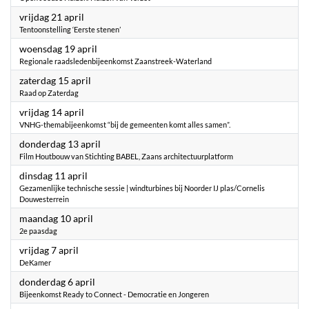
2023
vrijdag 21 april
Tentoonstelling ‘Eerste stenen’
2023
woensdag 19 april
Regionale raadsledenbijeenkomst Zaanstreek-Waterland
2023
zaterdag 15 april
Raad op Zaterdag
2023
vrijdag 14 april
VNHG-themabijeenkomst “bij de gemeenten komt alles samen”.
2023
donderdag 13 april
Film Houtbouw van Stichting BABEL, Zaans architectuurplatform
2023
dinsdag 11 april
Gezamenlijke technische sessie | windturbines bij Noorder IJ plas/Cornelis
Douwesterrein
2023
maandag 10 april
2e paasdag
2023
vrijdag 7 april
DeKamer
2023
donderdag 6 april
Bijeenkomst Ready to Connect - Democratie en Jongeren