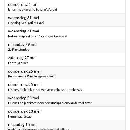
2023
donderdag 1 juni
lancering expeditie Schone Wereld
2023
woensdag 31 mei
Opening Keti Koti Maand
2023
woensdag 31 mei
Netwerkbijeenkomst Zaans Sportakkoord
2023
maandag 29 mei
2e Pinksterdag
2023
zaterdag 27 mei
Lente Kabinet
2023
donderdag 25 mei
Kennissessie Wind en gezondheid
2023
donderdag 25 mei
Discussiebijeenkomst over Verenigingsstrategie 2030
2023
woensdag 24 mei
Discussiebijeenkomst over de stadsparken van de toekomst
2023
donderdag 18 mei
Hemelvaartsdag
2023
maandag 15 mei
Webinar ‘Doden van zorgbehoevende dieren’