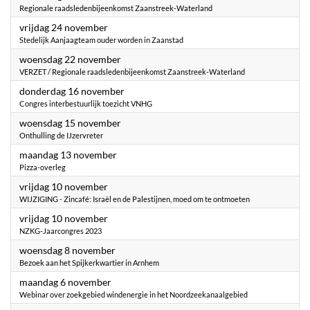
Regionale raadsledenbijeenkomst Zaanstreek-Waterland
2023
vrijdag 24 november
Stedelijk Aanjaagteam ouder worden in Zaanstad
2023
woensdag 22 november
VERZET / Regionale raadsledenbijeenkomst Zaanstreek-Waterland
2023
donderdag 16 november
Congres interbestuurlijk toezicht VNHG
2023
woensdag 15 november
Onthulling de IJzervreter
2023
maandag 13 november
Pizza-overleg
2023
vrijdag 10 november
WIJZIGING - Zincafé: Israël en de Palestijnen, moed om te ontmoeten
2023
vrijdag 10 november
NZKG-Jaarcongres 2023
2023
woensdag 8 november
Bezoek aan het Spijkerkwartier in Arnhem
2023
maandag 6 november
Webinar over zoekgebied windenergie in het Noordzeekanaalgebied