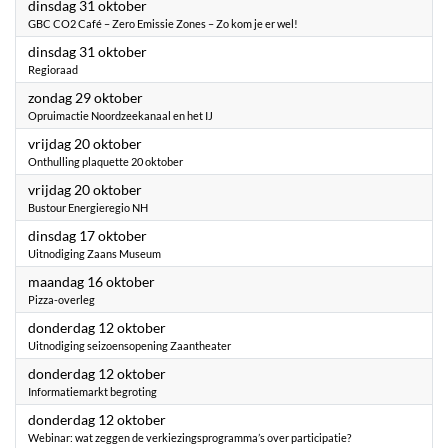
2023
dinsdag 31 oktober
GBC CO2 Café – Zero Emissie Zones – Zo kom je er wel!
2023
dinsdag 31 oktober
Regioraad
2023
zondag 29 oktober
Opruimactie Noordzeekanaal en het IJ
2023
vrijdag 20 oktober
Onthulling plaquette 20 oktober
2023
vrijdag 20 oktober
Bustour Energieregio NH
2023
dinsdag 17 oktober
Uitnodiging Zaans Museum
2023
maandag 16 oktober
Pizza-overleg
2023
donderdag 12 oktober
Uitnodiging seizoensopening Zaantheater
2023
donderdag 12 oktober
Informatiemarkt begroting
2023
donderdag 12 oktober
Webinar: wat zeggen de verkiezingsprogramma’s over participatie?