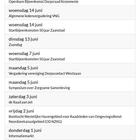
Openbare Bijeenkomst Dorpsraad Krommenie
2023
woensdag 14 juni
Algemene ledenvergadering VNG
2023
woensdag 14 juni
Startbijeenkomsten 50 jaar Zaanstad
2023
dinsdag 13 juni
Zaandag
2023
woensdag 7 juni
Startbijeenkomsten 50 jaar Zaanstad
2023
maandag 5 juni
Vergadering vereniging Dorpscontact Westzaan
2023
maandag 5 juni
Symposium over Zorgzame Samenleving
2023
zaterdag 3 juni
de Raad aan zet
2023
vrijdag 2 juni
Boottocht Westelijke Havengebied voor Raadsleden van Omgevingsdienst
Noordzeekanaalgebied (OD NZKG)
2023
donderdag 1 juni
Informatiemarkt