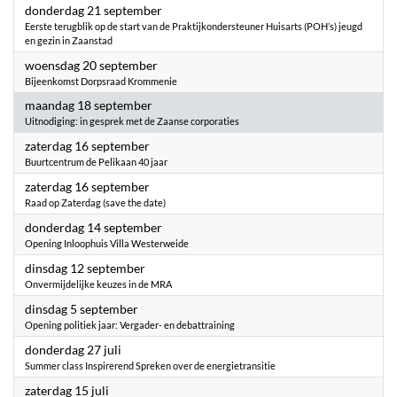
2023
donderdag 21 september
Eerste terugblik op de start van de Praktijkondersteuner Huisarts (POH’s) jeugd
en gezin in Zaanstad
2023
woensdag 20 september
Bijeenkomst Dorpsraad Krommenie
2023
maandag 18 september
Uitnodiging: in gesprek met de Zaanse corporaties
2023
zaterdag 16 september
Buurtcentrum de Pelikaan 40 jaar
2023
zaterdag 16 september
Raad op Zaterdag (save the date)
2023
donderdag 14 september
Opening Inloophuis Villa Westerweide
2023
dinsdag 12 september
Onvermijdelijke keuzes in de MRA
2023
dinsdag 5 september
Opening politiek jaar: Vergader- en debattraining
2023
donderdag 27 juli
Summer class Inspirerend Spreken over de energietransitie
2023
zaterdag 15 juli