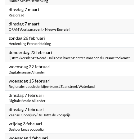
Hannie Schaft Herdenking
2023
dinsdag 7 maart
Regioraad
2023
dinsdag 7 maart
ORAM Voorjaarsevent - Nieuwe Energie!
2023
zondag 26 februari
Herdenking Februaristaking
2023
donderdag 23 februari
lijsttrekkersdebat ‘Noord-Hollandse havens: entree naar een duurzame toekomst’
2023
woensdag 22 februari
Digitale sessie Alliander
2023
woensdag 15 februari
Regionale raadsledenbijeenkomst Zaanstreek Waterland
2023
dinsdag 7 februari
Digitale Sessie Alliander
2023
dinsdag 7 februari
Zaanse Kinderjury/De Hotze de Roosprijs
2023
vrijdag 3 februari
Bustour langs poppodia
2023
woensdag 1 februari