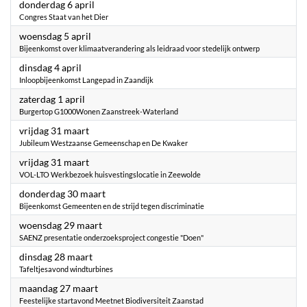
2023
donderdag 6 april
Congres Staat van het Dier
2023
woensdag 5 april
Bijeenkomst over klimaatverandering als leidraad voor stedelijk ontwerp
2023
dinsdag 4 april
Inloopbijeenkomst Langepad in Zaandijk
2023
zaterdag 1 april
Burgertop G1000Wonen Zaanstreek-Waterland
2023
vrijdag 31 maart
Jubileum Westzaanse Gemeenschap en De Kwaker
2023
vrijdag 31 maart
VOL-LTO Werkbezoek huisvestingslocatie in Zeewolde
2023
donderdag 30 maart
Bijeenkomst Gemeenten en de strijd tegen discriminatie
2023
woensdag 29 maart
SAENZ presentatie onderzoeksproject congestie "Doen"
2023
dinsdag 28 maart
Tafeltjesavond windturbines
2023
maandag 27 maart
Feestelijke startavond Meetnet Biodiversiteit Zaanstad