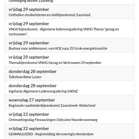
Uitnodiging bezoek Zaanbrug
2023
vrijdag 29 september
Onthullen struikelstenen en slotbijeenkomst Zaanstad
2023
vrijdag 29 september
VNGH bijeenkomst - Algemene ledenvergadering VNHG Thema “gezag en
vertrouwen”.
2023
vrijdag 29 september
Bustour voor ambtenaren: van HOE naar ZO in de energietransitie
2023
vrijdag 29 september
Themabijeenkomst VNHG Gezag en Vertrouwen 29 september
2023
donderdag 28 september
Talkshow Beter Lezen
2023
donderdag 28 september
Ingelaste Algemene Ledenvergadering SAENZ
2023
woensdag 27 september
Regionale raadsledenbijeenkomst Zaanstreek-Waterland
2023
vrijdag 22 september
Ontmoetingsdag Flexwoningen Oekraïne Noorderveenweg
2023
vrijdag 22 september
GEANNULEERD - Regiomiddag Vervoerregio Amsterdam