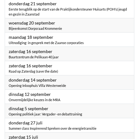
2023
donderdag 21 september
Eerste terugblik op de start van de Praktijkondersteuner Huisarts (POH’s) jeugd
en gezin in Zaanstad
2023
woensdag 20 september
Bijeenkomst Dorpsraad Krommenie
2023
maandag 18 september
Uitnodiging: in gesprek met de Zaanse corporaties
2023
zaterdag 16 september
Buurtcentrum de Pelikaan 40 jaar
2023
zaterdag 16 september
Raad op Zaterdag (save the date)
2023
donderdag 14 september
Opening Inloophuis Villa Westerweide
2023
dinsdag 12 september
Onvermijdelijke keuzes in de MRA
2023
dinsdag 5 september
Opening politiek jaar: Vergader- en debattraining
2023
donderdag 27 juli
Summer class Inspirerend Spreken over de energietransitie
2023
zaterdag 15 juli