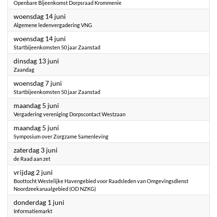
Openbare Bijeenkomst Dorpsraad Krommenie
2023
woensdag 14 juni
Algemene ledenvergadering VNG
2023
woensdag 14 juni
Startbijeenkomsten 50 jaar Zaanstad
2023
dinsdag 13 juni
Zaandag
2023
woensdag 7 juni
Startbijeenkomsten 50 jaar Zaanstad
2023
maandag 5 juni
Vergadering vereniging Dorpscontact Westzaan
2023
maandag 5 juni
Symposium over Zorgzame Samenleving
2023
zaterdag 3 juni
de Raad aan zet
2023
vrijdag 2 juni
Boottocht Westelijke Havengebied voor Raadsleden van Omgevingsdienst
Noordzeekanaalgebied (OD NZKG)
2023
donderdag 1 juni
Informatiemarkt