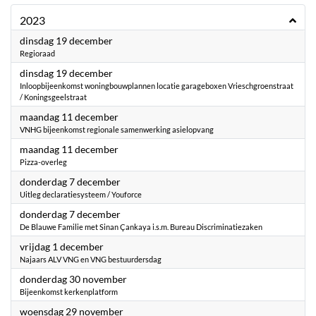
2023
2023
dinsdag 19 december
Regioraad
2023
dinsdag 19 december
Inloopbijeenkomst woningbouwplannen locatie garageboxen Vrieschgroenstraat
/ Koningsgeelstraat
2023
maandag 11 december
VNHG bijeenkomst regionale samenwerking asielopvang
2023
maandag 11 december
Pizza-overleg
2023
donderdag 7 december
Uitleg declaratiesysteem / Youforce
2023
donderdag 7 december
De Blauwe Familie met Sinan Çankaya i.s.m. Bureau Discriminatiezaken
2023
vrijdag 1 december
Najaars ALV VNG en VNG bestuurdersdag
2023
donderdag 30 november
Bijeenkomst kerkenplatform
2023
woensdag 29 november