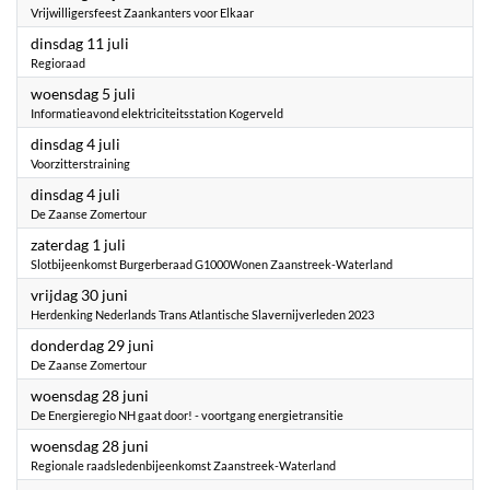
Vrijwilligersfeest Zaankanters voor Elkaar
2023
dinsdag 11 juli
Regioraad
2023
woensdag 5 juli
Informatieavond elektriciteitsstation Kogerveld
2023
dinsdag 4 juli
Voorzitterstraining
2023
dinsdag 4 juli
De Zaanse Zomertour
2023
zaterdag 1 juli
Slotbijeenkomst Burgerberaad G1000Wonen Zaanstreek-Waterland
2023
vrijdag 30 juni
Herdenking Nederlands Trans Atlantische Slavernijverleden 2023
2023
donderdag 29 juni
De Zaanse Zomertour
2023
woensdag 28 juni
De Energieregio NH gaat door! - voortgang energietransitie
2023
woensdag 28 juni
Regionale raadsledenbijeenkomst Zaanstreek-Waterland