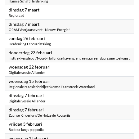
Hannie Schaft Herdenking
2023
dinsdag 7 maart
Regioraad
2023
dinsdag 7 maart
ORAM Voorjaarsevent - Nieuwe Energie!
2023
zondag 26 februari
Herdenking Februaristaking
2023
donderdag 23 februari
lijsttrekkersdebat ‘Noord-Hollandse havens: entree naar een duurzame toekomst’
2023
woensdag 22 februari
Digitale sessie Alliander
2023
woensdag 15 februari
Regionale raadsledenbijeenkomst Zaanstreek Waterland
2023
dinsdag 7 februari
Digitale Sessie Alliander
2023
dinsdag 7 februari
Zaanse Kinderjury/De Hotze de Roosprijs
2023
vrijdag 3 februari
Bustour langs poppodia
2023
woensdag 1 februari