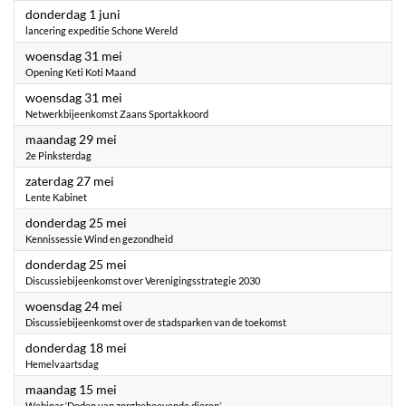
2023
donderdag 1 juni
lancering expeditie Schone Wereld
2023
woensdag 31 mei
Opening Keti Koti Maand
2023
woensdag 31 mei
Netwerkbijeenkomst Zaans Sportakkoord
2023
maandag 29 mei
2e Pinksterdag
2023
zaterdag 27 mei
Lente Kabinet
2023
donderdag 25 mei
Kennissessie Wind en gezondheid
2023
donderdag 25 mei
Discussiebijeenkomst over Verenigingsstrategie 2030
2023
woensdag 24 mei
Discussiebijeenkomst over de stadsparken van de toekomst
2023
donderdag 18 mei
Hemelvaartsdag
2023
maandag 15 mei
Webinar ‘Doden van zorgbehoevende dieren’