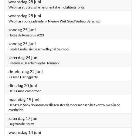
2023
woensdag 28 juni
Webinar strategische heroriëntatie mobiliteitsfonds
2023
woensdag 28 juni
Webinar voor raadsleden - Nieuwe Wet Goed Verhuurderschap
2023
zondag 25 juni
Hotze de Roosprijs 2023
2023
zondag 25 juni
Finale Eredivisie Beachvolleybal tournooi
2023
zaterdag 24 juni
Eredivisie Beachvolleybal tournooi
2023
donderdag 22 juni
Zaanse Haringparty
2023
dinsdag 20 juni
De Zaanse Zomertoer
2023
maandag 19 juni
Debat De Vonk 'Waarom verliezen steeds meer mensen het vertrouwen in de
overheid?'
2023
zaterdag 17 juni
Dag van de Bouw
2023
woensdag 14 juni