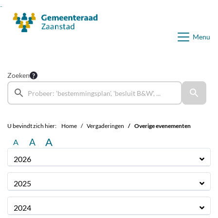
Ga naar de inhoud van deze pagina
Ga naar het zoeken
Ga naar het menu
Menu
Zoeken
U bevindt zich hier:
Home
Vergaderingen
Overige evenementen
A
A
A
2026
2025
2024