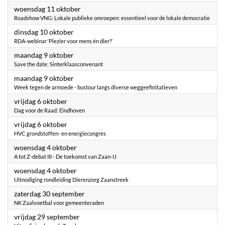
2023
woensdag 11 oktober
Roadshow VNG: Lokale publieke omroepen: essentieel voor de lokale democratie
2023
dinsdag 10 oktober
RDA-webinar ‘Plezier voor mens én dier?’
2023
maandag 9 oktober
Save the date: Sinterklaasconvenant
2023
maandag 9 oktober
Week tegen de armoede - bustour langs diverse weggeefinitatieven
2023
vrijdag 6 oktober
Dag voor de Raad: Eindhoven
2023
vrijdag 6 oktober
HVC grondstoffen- en energiecongres
2023
woensdag 4 oktober
A tot Z-debat III - De toekomst van Zaan-IJ
2023
woensdag 4 oktober
Uitnodiging rondleiding Dierenzorg Zaanstreek
2023
zaterdag 30 september
NK Zaalvoetbal voor gemeenteraden
2023
vrijdag 29 september