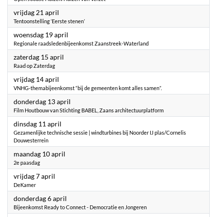
2023
vrijdag 21 april
Tentoonstelling ‘Eerste stenen’
2023
woensdag 19 april
Regionale raadsledenbijeenkomst Zaanstreek-Waterland
2023
zaterdag 15 april
Raad op Zaterdag
2023
vrijdag 14 april
VNHG-themabijeenkomst “bij de gemeenten komt alles samen”.
2023
donderdag 13 april
Film Houtbouw van Stichting BABEL, Zaans architectuurplatform
2023
dinsdag 11 april
Gezamenlijke technische sessie | windturbines bij Noorder IJ plas/Cornelis
Douwesterrein
2023
maandag 10 april
2e paasdag
2023
vrijdag 7 april
DeKamer
2023
donderdag 6 april
Bijeenkomst Ready to Connect - Democratie en Jongeren