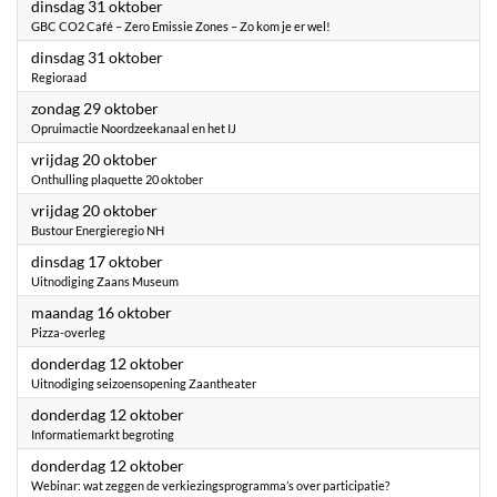
2023
dinsdag 31 oktober
GBC CO2 Café – Zero Emissie Zones – Zo kom je er wel!
2023
dinsdag 31 oktober
Regioraad
2023
zondag 29 oktober
Opruimactie Noordzeekanaal en het IJ
2023
vrijdag 20 oktober
Onthulling plaquette 20 oktober
2023
vrijdag 20 oktober
Bustour Energieregio NH
2023
dinsdag 17 oktober
Uitnodiging Zaans Museum
2023
maandag 16 oktober
Pizza-overleg
2023
donderdag 12 oktober
Uitnodiging seizoensopening Zaantheater
2023
donderdag 12 oktober
Informatiemarkt begroting
2023
donderdag 12 oktober
Webinar: wat zeggen de verkiezingsprogramma’s over participatie?