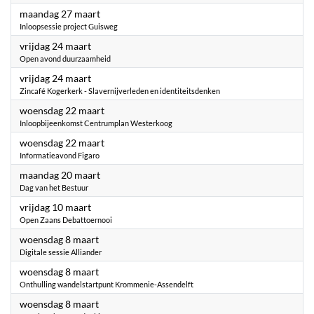
2023
maandag 27 maart
Inloopsessie project Guisweg
2023
vrijdag 24 maart
Open avond duurzaamheid
2023
vrijdag 24 maart
Zincafé Kogerkerk - Slavernijverleden en identiteitsdenken
2023
woensdag 22 maart
Inloopbijeenkomst Centrumplan Westerkoog
2023
woensdag 22 maart
Informatieavond Figaro
2023
maandag 20 maart
Dag van het Bestuur
2023
vrijdag 10 maart
Open Zaans Debattoernooi
2023
woensdag 8 maart
Digitale sessie Alliander
2023
woensdag 8 maart
Onthulling wandelstartpunt Krommenie-Assendelft
2023
woensdag 8 maart