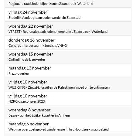
Regionale raadsledenbijeenkomst Zaanstreek-Waterland
2023
vrijdag 24 november
Stedelijk Aanjaagteam ouder worden in Zaanstad
2023
woensdag 22 november
VERZET / Regionale raadsledenbijeenkomst Zaanstreek-Waterland
2023
donderdag 16 november
Congres interbestuurlijk toezicht VNHG
2023
woensdag 15 november
Onthulling de IJzervreter
2023
maandag 13 november
Pizza-overleg
2023
vrijdag 10 november
WIJZIGING - Zincafé: Israël en de Palestijnen, moed om te ontmoeten
2023
vrijdag 10 november
NZKG-Jaarcongres 2023
2023
woensdag 8 november
Bezoek aan het Spijkerkwartier in Arnhem
2023
maandag 6 november
Webinar over zoekgebied windenergie in het Noordzeekanaalgebied