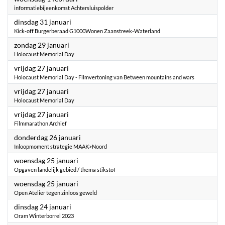
informatiebijeenkomst Achtersluispolder
2023
dinsdag 31 januari
Kick-off Burgerberaad G1000Wonen Zaanstreek-Waterland
2023
zondag 29 januari
Holocaust Memorial Day
2023
vrijdag 27 januari
Holocaust Memorial Day - Filmvertoning van Between mountains and wars
2023
vrijdag 27 januari
Holocaust Memorial Day
2023
vrijdag 27 januari
Filmmarathon Archief
2023
donderdag 26 januari
Inloopmoment strategie MAAK>Noord
2023
woensdag 25 januari
Opgaven landelijk gebied / thema stikstof
2023
woensdag 25 januari
Open Atelier tegen zinloos geweld
2023
dinsdag 24 januari
Oram Winterborrel 2023