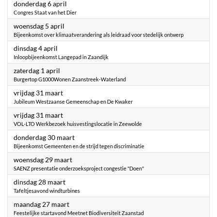
2023
donderdag 6 april
Congres Staat van het Dier
2023
woensdag 5 april
Bijeenkomst over klimaatverandering als leidraad voor stedelijk ontwerp
2023
dinsdag 4 april
Inloopbijeenkomst Langepad in Zaandijk
2023
zaterdag 1 april
Burgertop G1000Wonen Zaanstreek-Waterland
2023
vrijdag 31 maart
Jubileum Westzaanse Gemeenschap en De Kwaker
2023
vrijdag 31 maart
VOL-LTO Werkbezoek huisvestingslocatie in Zeewolde
2023
donderdag 30 maart
Bijeenkomst Gemeenten en de strijd tegen discriminatie
2023
woensdag 29 maart
SAENZ presentatie onderzoeksproject congestie "Doen"
2023
dinsdag 28 maart
Tafeltjesavond windturbines
2023
maandag 27 maart
Feestelijke startavond Meetnet Biodiversiteit Zaanstad