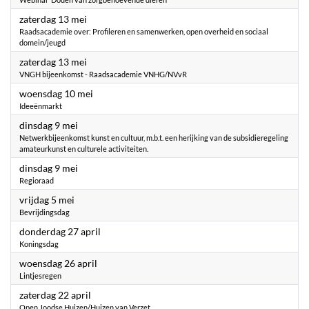
2023
zaterdag 13 mei
Raadsacademie over: Profileren en samenwerken, open overheid en sociaal
domein/jeugd
2023
zaterdag 13 mei
VNGH bijeenkomst - Raadsacademie VNHG/NVvR
2023
woensdag 10 mei
Ideeënmarkt
2023
dinsdag 9 mei
Netwerkbijeenkomst kunst en cultuur, m.b.t. een herijking van de subsidieregeling
amateurkunst en culturele activiteiten.
2023
dinsdag 9 mei
Regioraad
2023
vrijdag 5 mei
Bevrijdingsdag
2023
donderdag 27 april
Koningsdag
2023
woensdag 26 april
Lintjesregen
2023
zaterdag 22 april
Open Joodse Huizen/Huizen van Verzet