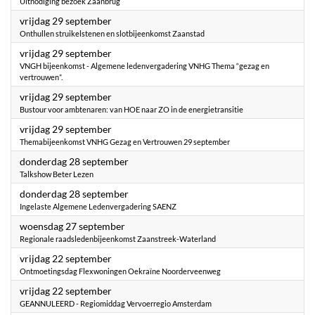
Uitnodiging bezoek Zaanbrug
2023
vrijdag 29 september
Onthullen struikelstenen en slotbijeenkomst Zaanstad
2023
vrijdag 29 september
VNGH bijeenkomst - Algemene ledenvergadering VNHG Thema “gezag en
vertrouwen”.
2023
vrijdag 29 september
Bustour voor ambtenaren: van HOE naar ZO in de energietransitie
2023
vrijdag 29 september
Themabijeenkomst VNHG Gezag en Vertrouwen 29 september
2023
donderdag 28 september
Talkshow Beter Lezen
2023
donderdag 28 september
Ingelaste Algemene Ledenvergadering SAENZ
2023
woensdag 27 september
Regionale raadsledenbijeenkomst Zaanstreek-Waterland
2023
vrijdag 22 september
Ontmoetingsdag Flexwoningen Oekraïne Noorderveenweg
2023
vrijdag 22 september
GEANNULEERD - Regiomiddag Vervoerregio Amsterdam