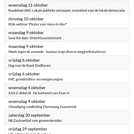
2023
woensdag 11 oktober
Roadshow VNG: Lokale publieke omroepen: essentieel voor de lokale democratie
2023
dinsdag 10 oktober
RDA-webinar ‘Plezier voor mens én dier?’
2023
maandag 9 oktober
Save the date: Sinterklaasconvenant
2023
maandag 9 oktober
Week tegen de armoede - bustour langs diverse weggeefinitatieven
2023
vrijdag 6 oktober
Dag voor de Raad: Eindhoven
2023
vrijdag 6 oktober
HVC grondstoffen- en energiecongres
2023
woensdag 4 oktober
A tot Z-debat III - De toekomst van Zaan-IJ
2023
woensdag 4 oktober
Uitnodiging rondleiding Dierenzorg Zaanstreek
2023
zaterdag 30 september
NK Zaalvoetbal voor gemeenteraden
2023
vrijdag 29 september