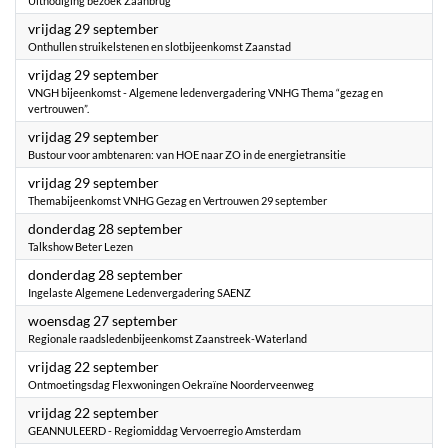
Uitnodiging bezoek Zaanbrug
2023
vrijdag 29 september
Onthullen struikelstenen en slotbijeenkomst Zaanstad
2023
vrijdag 29 september
VNGH bijeenkomst - Algemene ledenvergadering VNHG Thema “gezag en
vertrouwen”.
2023
vrijdag 29 september
Bustour voor ambtenaren: van HOE naar ZO in de energietransitie
2023
vrijdag 29 september
Themabijeenkomst VNHG Gezag en Vertrouwen 29 september
2023
donderdag 28 september
Talkshow Beter Lezen
2023
donderdag 28 september
Ingelaste Algemene Ledenvergadering SAENZ
2023
woensdag 27 september
Regionale raadsledenbijeenkomst Zaanstreek-Waterland
2023
vrijdag 22 september
Ontmoetingsdag Flexwoningen Oekraïne Noorderveenweg
2023
vrijdag 22 september
GEANNULEERD - Regiomiddag Vervoerregio Amsterdam