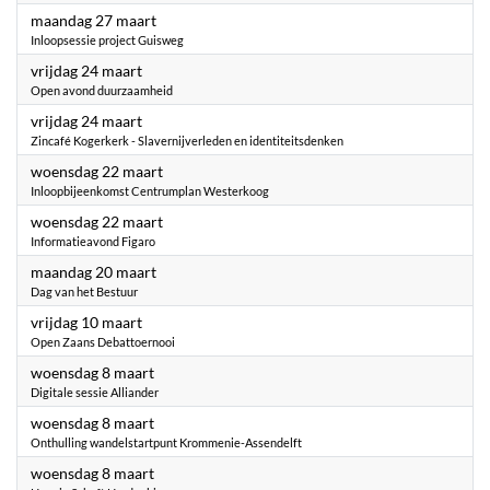
2023
maandag 27 maart
Inloopsessie project Guisweg
2023
vrijdag 24 maart
Open avond duurzaamheid
2023
vrijdag 24 maart
Zincafé Kogerkerk - Slavernijverleden en identiteitsdenken
2023
woensdag 22 maart
Inloopbijeenkomst Centrumplan Westerkoog
2023
woensdag 22 maart
Informatieavond Figaro
2023
maandag 20 maart
Dag van het Bestuur
2023
vrijdag 10 maart
Open Zaans Debattoernooi
2023
woensdag 8 maart
Digitale sessie Alliander
2023
woensdag 8 maart
Onthulling wandelstartpunt Krommenie-Assendelft
2023
woensdag 8 maart