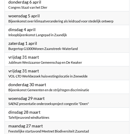
2023
donderdag 6 april
Congres Staat van het Dier
2023
woensdag 5 april
Bijeenkomst over klimaatverandering als leidraad voor stedelijk ontwerp
2023
dinsdag 4 april
Inloopbijeenkomst Langepad in Zaandijk
2023
zaterdag 1 april
Burgertop G1000Wonen Zaanstreek-Waterland
2023
vrijdag 31 maart
Jubileum Westzaanse Gemeenschap en De Kwaker
2023
vrijdag 31 maart
VOL-LTO Werkbezoek huisvestingslocatie in Zeewolde
2023
donderdag 30 maart
Bijeenkomst Gemeenten en de strijd tegen discriminatie
2023
woensdag 29 maart
SAENZ presentatie onderzoeksproject congestie "Doen"
2023
dinsdag 28 maart
Tafeltjesavond windturbines
2023
maandag 27 maart
Feestelijke startavond Meetnet Biodiversiteit Zaanstad