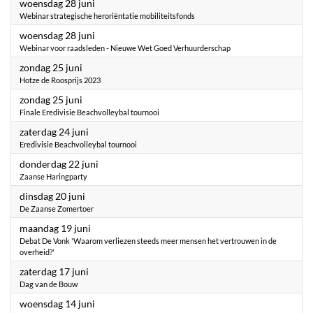
2023
woensdag 28 juni
Webinar strategische heroriëntatie mobiliteitsfonds
2023
woensdag 28 juni
Webinar voor raadsleden - Nieuwe Wet Goed Verhuurderschap
2023
zondag 25 juni
Hotze de Roosprijs 2023
2023
zondag 25 juni
Finale Eredivisie Beachvolleybal tournooi
2023
zaterdag 24 juni
Eredivisie Beachvolleybal tournooi
2023
donderdag 22 juni
Zaanse Haringparty
2023
dinsdag 20 juni
De Zaanse Zomertoer
2023
maandag 19 juni
Debat De Vonk 'Waarom verliezen steeds meer mensen het vertrouwen in de
overheid?'
2023
zaterdag 17 juni
Dag van de Bouw
2023
woensdag 14 juni