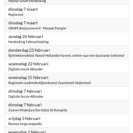
Hannie Schaft Herdenking
2023
dinsdag 7 maart
Regioraad
2023
dinsdag 7 maart
ORAM Voorjaarsevent - Nieuwe Energie!
2023
zondag 26 februari
Herdenking Februaristaking
2023
donderdag 23 februari
lijsttrekkersdebat ‘Noord-Hollandse havens: entree naar een duurzame toekomst’
2023
woensdag 22 februari
Digitale sessie Alliander
2023
woensdag 15 februari
Regionale raadsledenbijeenkomst Zaanstreek Waterland
2023
dinsdag 7 februari
Digitale Sessie Alliander
2023
dinsdag 7 februari
Zaanse Kinderjury/De Hotze de Roosprijs
2023
vrijdag 3 februari
Bustour langs poppodia
2023
woensdag 1 februari