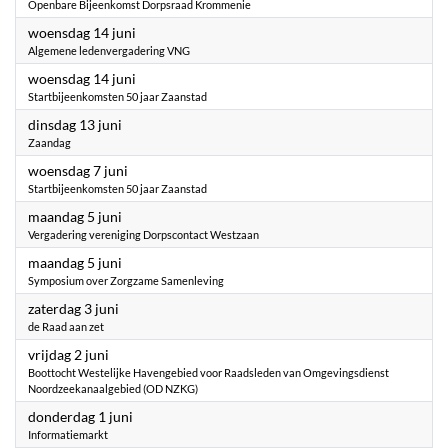
Openbare Bijeenkomst Dorpsraad Krommenie
2023
woensdag 14 juni
Algemene ledenvergadering VNG
2023
woensdag 14 juni
Startbijeenkomsten 50 jaar Zaanstad
2023
dinsdag 13 juni
Zaandag
2023
woensdag 7 juni
Startbijeenkomsten 50 jaar Zaanstad
2023
maandag 5 juni
Vergadering vereniging Dorpscontact Westzaan
2023
maandag 5 juni
Symposium over Zorgzame Samenleving
2023
zaterdag 3 juni
de Raad aan zet
2023
vrijdag 2 juni
Boottocht Westelijke Havengebied voor Raadsleden van Omgevingsdienst
Noordzeekanaalgebied (OD NZKG)
2023
donderdag 1 juni
Informatiemarkt