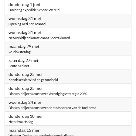
2023
donderdag 1 juni
lancering expeditie Schone Wereld
2023
woensdag 31 mei
Opening Keti Koti Maand
2023
woensdag 31 mei
Netwerkbijeenkomst Zaans Sportakkoord
2023
maandag 29 mei
2e Pinksterdag
2023
zaterdag 27 mei
Lente Kabinet
2023
donderdag 25 mei
Kennissessie Wind en gezondheid
2023
donderdag 25 mei
Discussiebijeenkomst over Verenigingsstrategie 2030
2023
woensdag 24 mei
Discussiebijeenkomst over de stadsparken van de toekomst
2023
donderdag 18 mei
Hemelvaartsdag
2023
maandag 15 mei
Webinar ‘Doden van zorgbehoevende dieren’