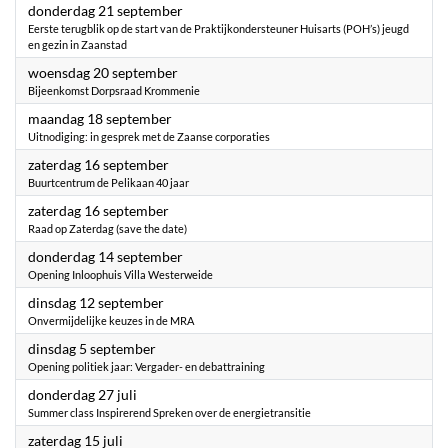
2023
donderdag 21 september
Eerste terugblik op de start van de Praktijkondersteuner Huisarts (POH’s) jeugd
en gezin in Zaanstad
2023
woensdag 20 september
Bijeenkomst Dorpsraad Krommenie
2023
maandag 18 september
Uitnodiging: in gesprek met de Zaanse corporaties
2023
zaterdag 16 september
Buurtcentrum de Pelikaan 40 jaar
2023
zaterdag 16 september
Raad op Zaterdag (save the date)
2023
donderdag 14 september
Opening Inloophuis Villa Westerweide
2023
dinsdag 12 september
Onvermijdelijke keuzes in de MRA
2023
dinsdag 5 september
Opening politiek jaar: Vergader- en debattraining
2023
donderdag 27 juli
Summer class Inspirerend Spreken over de energietransitie
2023
zaterdag 15 juli