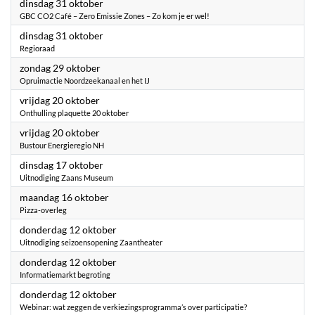
2023
dinsdag 31 oktober
GBC CO2 Café – Zero Emissie Zones – Zo kom je er wel!
2023
dinsdag 31 oktober
Regioraad
2023
zondag 29 oktober
Opruimactie Noordzeekanaal en het IJ
2023
vrijdag 20 oktober
Onthulling plaquette 20 oktober
2023
vrijdag 20 oktober
Bustour Energieregio NH
2023
dinsdag 17 oktober
Uitnodiging Zaans Museum
2023
maandag 16 oktober
Pizza-overleg
2023
donderdag 12 oktober
Uitnodiging seizoensopening Zaantheater
2023
donderdag 12 oktober
Informatiemarkt begroting
2023
donderdag 12 oktober
Webinar: wat zeggen de verkiezingsprogramma’s over participatie?