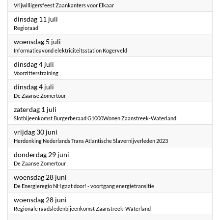
Vrijwilligersfeest Zaankanters voor Elkaar
2023
dinsdag 11 juli
Regioraad
2023
woensdag 5 juli
Informatieavond elektriciteitsstation Kogerveld
2023
dinsdag 4 juli
Voorzitterstraining
2023
dinsdag 4 juli
De Zaanse Zomertour
2023
zaterdag 1 juli
Slotbijeenkomst Burgerberaad G1000Wonen Zaanstreek-Waterland
2023
vrijdag 30 juni
Herdenking Nederlands Trans Atlantische Slavernijverleden 2023
2023
donderdag 29 juni
De Zaanse Zomertour
2023
woensdag 28 juni
De Energieregio NH gaat door! - voortgang energietransitie
2023
woensdag 28 juni
Regionale raadsledenbijeenkomst Zaanstreek-Waterland