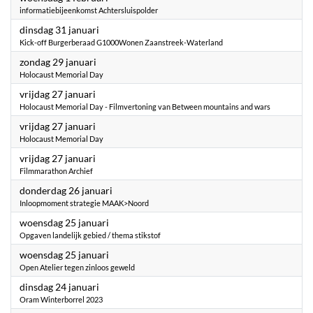
informatiebijeenkomst Achtersluispolder
2023
dinsdag 31 januari
Kick-off Burgerberaad G1000Wonen Zaanstreek-Waterland
2023
zondag 29 januari
Holocaust Memorial Day
2023
vrijdag 27 januari
Holocaust Memorial Day - Filmvertoning van Between mountains and wars
2023
vrijdag 27 januari
Holocaust Memorial Day
2023
vrijdag 27 januari
Filmmarathon Archief
2023
donderdag 26 januari
Inloopmoment strategie MAAK>Noord
2023
woensdag 25 januari
Opgaven landelijk gebied / thema stikstof
2023
woensdag 25 januari
Open Atelier tegen zinloos geweld
2023
dinsdag 24 januari
Oram Winterborrel 2023