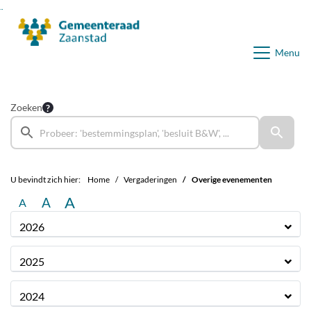
Ga naar de inhoud van deze pagina
Ga naar het zoeken
Ga naar het menu
Menu
Zoeken
U bevindt zich hier:
Home
Vergaderingen
Overige evenementen
A
A
A
2026
2025
2024