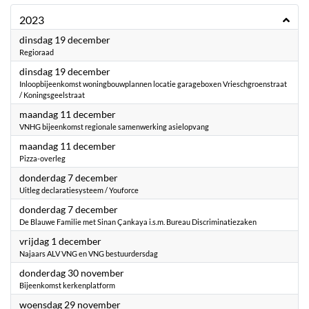
2023
2023
dinsdag 19 december
Regioraad
2023
dinsdag 19 december
Inloopbijeenkomst woningbouwplannen locatie garageboxen Vrieschgroenstraat
/ Koningsgeelstraat
2023
maandag 11 december
VNHG bijeenkomst regionale samenwerking asielopvang
2023
maandag 11 december
Pizza-overleg
2023
donderdag 7 december
Uitleg declaratiesysteem / Youforce
2023
donderdag 7 december
De Blauwe Familie met Sinan Çankaya i.s.m. Bureau Discriminatiezaken
2023
vrijdag 1 december
Najaars ALV VNG en VNG bestuurdersdag
2023
donderdag 30 november
Bijeenkomst kerkenplatform
2023
woensdag 29 november