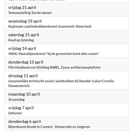
2023
vrijdag 21 april
Tentoonstelling ‘Eerste stenen’
2023
woensdag 19 april
Regionale raadsledenbijeenkomst Zaanstreek-Waterland
2023
zaterdag 15 april
Raad op Zaterdag
2023
vrijdag 14 april
VNHG-themabijeenkomst “bij de gemeenten komt alles samen”.
2023
donderdag 13 april
Film Houtbouw van Stichting BABEL, Zaans architectuurplatform
2023
dinsdag 11 april
Gezamenlijke technische sessie | windturbines bij Noorder IJ plas/Cornelis
Douwesterrein
2023
maandag 10 april
2e paasdag
2023
vrijdag 7 april
DeKamer
2023
donderdag 6 april
Bijeenkomst Ready to Connect - Democratie en Jongeren