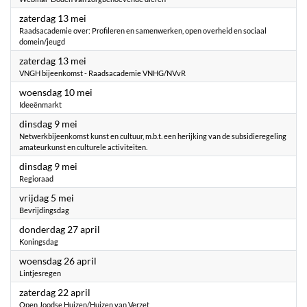
2023
zaterdag 13 mei
Raadsacademie over: Profileren en samenwerken, open overheid en sociaal
domein/jeugd
2023
zaterdag 13 mei
VNGH bijeenkomst - Raadsacademie VNHG/NVvR
2023
woensdag 10 mei
Ideeënmarkt
2023
dinsdag 9 mei
Netwerkbijeenkomst kunst en cultuur, m.b.t. een herijking van de subsidieregeling
amateurkunst en culturele activiteiten.
2023
dinsdag 9 mei
Regioraad
2023
vrijdag 5 mei
Bevrijdingsdag
2023
donderdag 27 april
Koningsdag
2023
woensdag 26 april
Lintjesregen
2023
zaterdag 22 april
Open Joodse Huizen/Huizen van Verzet