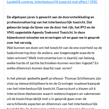
Landelijk congres: Interbestuurlijk toezicht met effect | VNG
De afgelopen jaren is gewerkt aan de doorontwikkeling en
professionalisering van het interbestuurlijk toezicht. Dat
gebeurde langs de lijnen van de door het rijk, het IPO en de
VNG opgestelde Agenda Toekomst Toezicht. In deze
bijeenkomst wisselen we ervaringen uit en gaan we in gesprek
over het vervolg.
Wat kunnen we doen om het toezicht van de ene overheid op de
taakuitvoering door de andere, aan toegevoegde waarde te
laten winnen? Welk instrumentarium is daarbij van belang,
welke harde of zachte technieken kunnen worden ingezet? En
welke dilemma’s komen daarbij naar voren?
In het plenair gedeelte geeft professor Thomas Schillemans zijn
visie op stewardshiptheorie en de Groninger maatwerkaanpak
van het interbestuurlijk toezicht. Daarna kunt u kiezen uit 6
interactieve deelsessies waarin wetenschappers en vakmensen
uit de toezichtspraktijk met u in gesprek gaan over de
verschillende aspecten en dilemma’s van het interbestuurlijk
toezicht. Na de deelsessies volgt nog een plenaire discussie