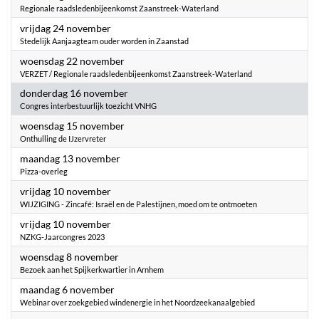
Regionale raadsledenbijeenkomst Zaanstreek-Waterland
2023
vrijdag 24 november
Stedelijk Aanjaagteam ouder worden in Zaanstad
2023
woensdag 22 november
VERZET / Regionale raadsledenbijeenkomst Zaanstreek-Waterland
2023
donderdag 16 november
Congres interbestuurlijk toezicht VNHG
2023
woensdag 15 november
Onthulling de IJzervreter
2023
maandag 13 november
Pizza-overleg
2023
vrijdag 10 november
WIJZIGING - Zincafé: Israël en de Palestijnen, moed om te ontmoeten
2023
vrijdag 10 november
NZKG-Jaarcongres 2023
2023
woensdag 8 november
Bezoek aan het Spijkerkwartier in Arnhem
2023
maandag 6 november
Webinar over zoekgebied windenergie in het Noordzeekanaalgebied