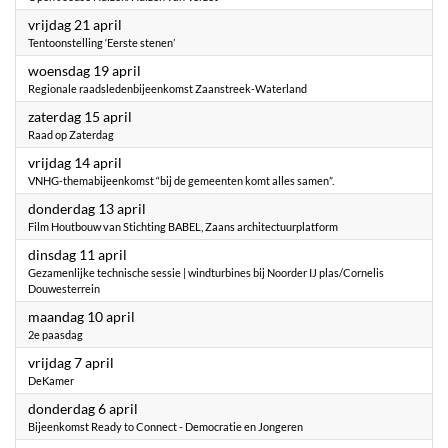
2023
vrijdag 21 april
Tentoonstelling ‘Eerste stenen’
2023
woensdag 19 april
Regionale raadsledenbijeenkomst Zaanstreek-Waterland
2023
zaterdag 15 april
Raad op Zaterdag
2023
vrijdag 14 april
VNHG-themabijeenkomst “bij de gemeenten komt alles samen”.
2023
donderdag 13 april
Film Houtbouw van Stichting BABEL, Zaans architectuurplatform
2023
dinsdag 11 april
Gezamenlijke technische sessie | windturbines bij Noorder IJ plas/Cornelis
Douwesterrein
2023
maandag 10 april
2e paasdag
2023
vrijdag 7 april
DeKamer
2023
donderdag 6 april
Bijeenkomst Ready to Connect - Democratie en Jongeren