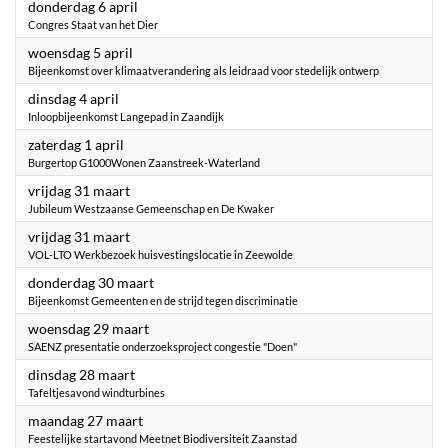
2023
donderdag 6 april
Congres Staat van het Dier
2023
woensdag 5 april
Bijeenkomst over klimaatverandering als leidraad voor stedelijk ontwerp
2023
dinsdag 4 april
Inloopbijeenkomst Langepad in Zaandijk
2023
zaterdag 1 april
Burgertop G1000Wonen Zaanstreek-Waterland
2023
vrijdag 31 maart
Jubileum Westzaanse Gemeenschap en De Kwaker
2023
vrijdag 31 maart
VOL-LTO Werkbezoek huisvestingslocatie in Zeewolde
2023
donderdag 30 maart
Bijeenkomst Gemeenten en de strijd tegen discriminatie
2023
woensdag 29 maart
SAENZ presentatie onderzoeksproject congestie "Doen"
2023
dinsdag 28 maart
Tafeltjesavond windturbines
2023
maandag 27 maart
Feestelijke startavond Meetnet Biodiversiteit Zaanstad