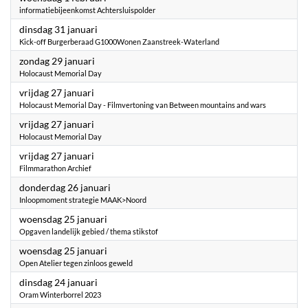
informatiebijeenkomst Achtersluispolder
2023
dinsdag 31 januari
Kick-off Burgerberaad G1000Wonen Zaanstreek-Waterland
2023
zondag 29 januari
Holocaust Memorial Day
2023
vrijdag 27 januari
Holocaust Memorial Day - Filmvertoning van Between mountains and wars
2023
vrijdag 27 januari
Holocaust Memorial Day
2023
vrijdag 27 januari
Filmmarathon Archief
2023
donderdag 26 januari
Inloopmoment strategie MAAK>Noord
2023
woensdag 25 januari
Opgaven landelijk gebied / thema stikstof
2023
woensdag 25 januari
Open Atelier tegen zinloos geweld
2023
dinsdag 24 januari
Oram Winterborrel 2023