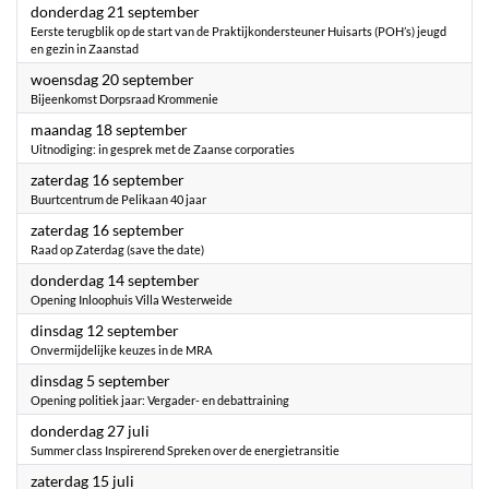
2023
donderdag 21 september
Eerste terugblik op de start van de Praktijkondersteuner Huisarts (POH’s) jeugd
en gezin in Zaanstad
2023
woensdag 20 september
Bijeenkomst Dorpsraad Krommenie
2023
maandag 18 september
Uitnodiging: in gesprek met de Zaanse corporaties
2023
zaterdag 16 september
Buurtcentrum de Pelikaan 40 jaar
2023
zaterdag 16 september
Raad op Zaterdag (save the date)
2023
donderdag 14 september
Opening Inloophuis Villa Westerweide
2023
dinsdag 12 september
Onvermijdelijke keuzes in de MRA
2023
dinsdag 5 september
Opening politiek jaar: Vergader- en debattraining
2023
donderdag 27 juli
Summer class Inspirerend Spreken over de energietransitie
2023
zaterdag 15 juli