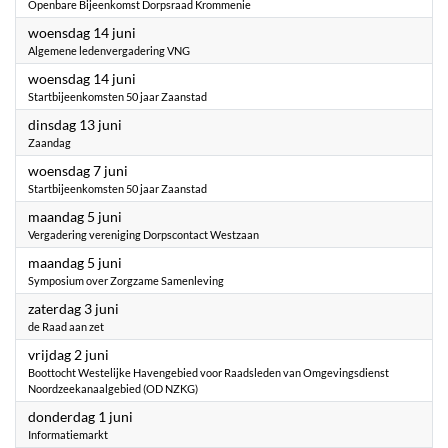
Openbare Bijeenkomst Dorpsraad Krommenie
2023
woensdag 14 juni
Algemene ledenvergadering VNG
2023
woensdag 14 juni
Startbijeenkomsten 50 jaar Zaanstad
2023
dinsdag 13 juni
Zaandag
2023
woensdag 7 juni
Startbijeenkomsten 50 jaar Zaanstad
2023
maandag 5 juni
Vergadering vereniging Dorpscontact Westzaan
2023
maandag 5 juni
Symposium over Zorgzame Samenleving
2023
zaterdag 3 juni
de Raad aan zet
2023
vrijdag 2 juni
Boottocht Westelijke Havengebied voor Raadsleden van Omgevingsdienst
Noordzeekanaalgebied (OD NZKG)
2023
donderdag 1 juni
Informatiemarkt