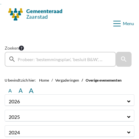
Ga naar de inhoud van deze pagina
Ga naar het zoeken
Ga naar het menu
Menu
Zoeken
U bevindt zich hier:
Home
Vergaderingen
Overige evenementen
A
A
A
2026
2025
2024