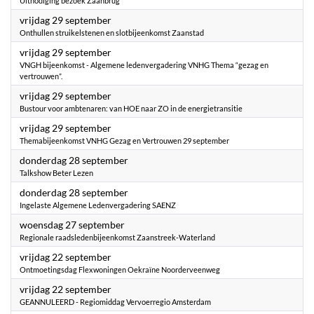
Uitnodiging bezoek Zaanbrug
2023
vrijdag 29 september
Onthullen struikelstenen en slotbijeenkomst Zaanstad
2023
vrijdag 29 september
VNGH bijeenkomst - Algemene ledenvergadering VNHG Thema “gezag en
vertrouwen”.
2023
vrijdag 29 september
Bustour voor ambtenaren: van HOE naar ZO in de energietransitie
2023
vrijdag 29 september
Themabijeenkomst VNHG Gezag en Vertrouwen 29 september
2023
donderdag 28 september
Talkshow Beter Lezen
2023
donderdag 28 september
Ingelaste Algemene Ledenvergadering SAENZ
2023
woensdag 27 september
Regionale raadsledenbijeenkomst Zaanstreek-Waterland
2023
vrijdag 22 september
Ontmoetingsdag Flexwoningen Oekraïne Noorderveenweg
2023
vrijdag 22 september
GEANNULEERD - Regiomiddag Vervoerregio Amsterdam