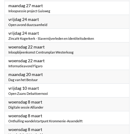
2023
maandag 27 maart
Inloopsessie project Guisweg
2023
vrijdag 24 maart
Open avond duurzaamheid
2023
vrijdag 24 maart
Zincafé Kogerkerk - Slavernijverleden en identiteitsdenken
2023
woensdag 22 maart
Inloopbijeenkomst Centrumplan Westerkoog
2023
woensdag 22 maart
Informatieavond Figaro
2023
maandag 20 maart
Dag van het Bestuur
2023
vrijdag 10 maart
Open Zaans Debattoernooi
2023
woensdag 8 maart
Digitale sessie Alliander
2023
woensdag 8 maart
Onthulling wandelstartpunt Krommenie-Assendelft
2023
woensdag 8 maart