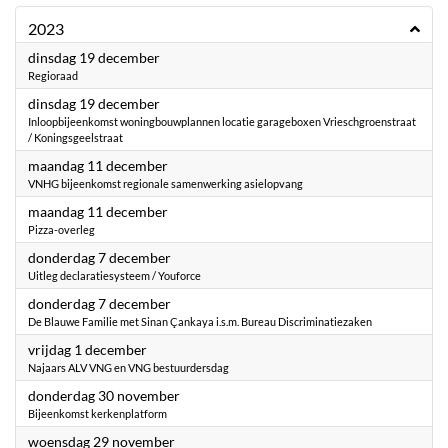
2023
2023
dinsdag 19 december
Regioraad
2023
dinsdag 19 december
Inloopbijeenkomst woningbouwplannen locatie garageboxen Vrieschgroenstraat
/ Koningsgeelstraat
2023
maandag 11 december
VNHG bijeenkomst regionale samenwerking asielopvang
2023
maandag 11 december
Pizza-overleg
2023
donderdag 7 december
Uitleg declaratiesysteem / Youforce
2023
donderdag 7 december
De Blauwe Familie met Sinan Çankaya i.s.m. Bureau Discriminatiezaken
2023
vrijdag 1 december
Najaars ALV VNG en VNG bestuurdersdag
2023
donderdag 30 november
Bijeenkomst kerkenplatform
2023
woensdag 29 november