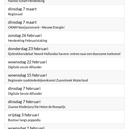
Hannie Schaft Herdenking
2023
dinsdag 7 maart
Regioraad
2023
dinsdag 7 maart
ORAM Voorjaarsevent - Nieuwe Energie!
2023
zondag 26 februari
Herdenking Februaristaking
2023
donderdag 23 februari
lijsttrekkersdebat ‘Noord-Hollandse havens: entree naar een duurzame toekomst’
2023
woensdag 22 februari
Digitale sessie Alliander
2023
woensdag 15 februari
Regionale raadsledenbijeenkomst Zaanstreek Waterland
2023
dinsdag 7 februari
Digitale Sessie Alliander
2023
dinsdag 7 februari
Zaanse Kinderjury/De Hotze de Roosprijs
2023
vrijdag 3 februari
Bustour langs poppodia
2023
woensdag 1 februari