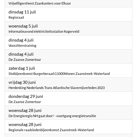
Vrijwilligersfeest Zaankanters voor Elkaar
2023
dinsdag 11 juli
Regioraad
2023
woensdag 5 juli
Informatieavond elektriciteitsstation Kogerveld
2023
dinsdag 4 juli
Voorzitterstraining
2023
dinsdag 4 juli
De Zaanse Zomertour
2023
zaterdag 1 juli
Slotbijeenkomst Burgerberaad G1000Wonen Zaanstreek-Waterland
2023
vrijdag 30 juni
Herdenking Nederlands Trans Atlantische Slavernijverleden 2023
2023
donderdag 29 juni
De Zaanse Zomertour
2023
woensdag 28 juni
De Energieregio NH gaat door! - voortgang energietransitie
2023
woensdag 28 juni
Regionale raadsledenbijeenkomst Zaanstreek-Waterland