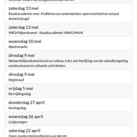
2023
zaterdag 13 mei
Raadsacademie over: Profileren en samenwerken, open overheid en sociaal
domein/jeugd
2023
zaterdag 13 mei
VNGH bijeenkomst - Raadsacademie VNHG/NVvR
2023
woensdag 10 mei
Ideeënmarkt
2023
dinsdag 9 mei
Netwerkbijeenkomst kunst en cultuur, m.b.t. een herijking van de subsidieregeling
amateurkunst en culturele activiteiten.
2023
dinsdag 9 mei
Regioraad
2023
vrijdag 5 mei
Bevrijdingsdag
2023
donderdag 27 april
Koningsdag
2023
woensdag 26 april
Lintjesregen
2023
zaterdag 22 april
Open Joodse Huizen/Huizen van Verzet