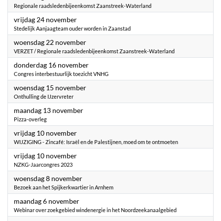
Regionale raadsledenbijeenkomst Zaanstreek-Waterland
2023
vrijdag 24 november
Stedelijk Aanjaagteam ouder worden in Zaanstad
2023
woensdag 22 november
VERZET / Regionale raadsledenbijeenkomst Zaanstreek-Waterland
2023
donderdag 16 november
Congres interbestuurlijk toezicht VNHG
2023
woensdag 15 november
Onthulling de IJzervreter
2023
maandag 13 november
Pizza-overleg
2023
vrijdag 10 november
WIJZIGING - Zincafé: Israël en de Palestijnen, moed om te ontmoeten
2023
vrijdag 10 november
NZKG-Jaarcongres 2023
2023
woensdag 8 november
Bezoek aan het Spijkerkwartier in Arnhem
2023
maandag 6 november
Webinar over zoekgebied windenergie in het Noordzeekanaalgebied