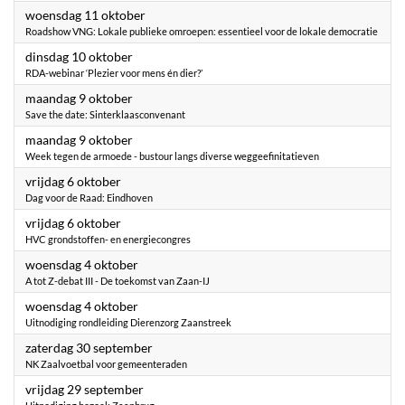
2023
woensdag 11 oktober
Roadshow VNG: Lokale publieke omroepen: essentieel voor de lokale democratie
2023
dinsdag 10 oktober
RDA-webinar ‘Plezier voor mens én dier?’
2023
maandag 9 oktober
Save the date: Sinterklaasconvenant
2023
maandag 9 oktober
Week tegen de armoede - bustour langs diverse weggeefinitatieven
2023
vrijdag 6 oktober
Dag voor de Raad: Eindhoven
2023
vrijdag 6 oktober
HVC grondstoffen- en energiecongres
2023
woensdag 4 oktober
A tot Z-debat III - De toekomst van Zaan-IJ
2023
woensdag 4 oktober
Uitnodiging rondleiding Dierenzorg Zaanstreek
2023
zaterdag 30 september
NK Zaalvoetbal voor gemeenteraden
2023
vrijdag 29 september