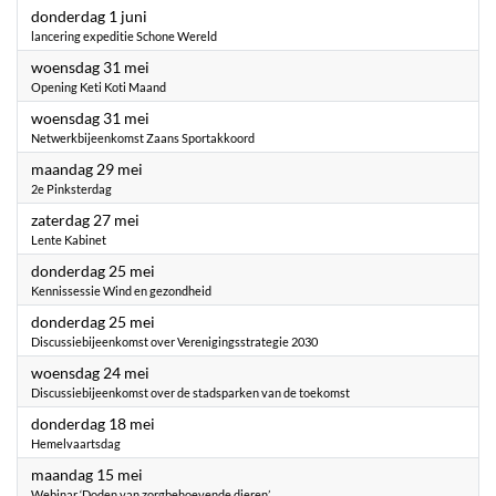
2023
donderdag 1 juni
lancering expeditie Schone Wereld
2023
woensdag 31 mei
Opening Keti Koti Maand
2023
woensdag 31 mei
Netwerkbijeenkomst Zaans Sportakkoord
2023
maandag 29 mei
2e Pinksterdag
2023
zaterdag 27 mei
Lente Kabinet
2023
donderdag 25 mei
Kennissessie Wind en gezondheid
2023
donderdag 25 mei
Discussiebijeenkomst over Verenigingsstrategie 2030
2023
woensdag 24 mei
Discussiebijeenkomst over de stadsparken van de toekomst
2023
donderdag 18 mei
Hemelvaartsdag
2023
maandag 15 mei
Webinar ‘Doden van zorgbehoevende dieren’