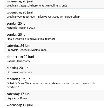
2023
woensdag 28 juni
Webinar strategische heroriëntatie mobiliteitsfonds
2023
woensdag 28 juni
Webinar voor raadsleden - Nieuwe Wet Goed Verhuurderschap
2023
zondag 25 juni
Hotze de Roosprijs 2023
2023
zondag 25 juni
Finale Eredivisie Beachvolleybal tournooi
2023
zaterdag 24 juni
Eredivisie Beachvolleybal tournooi
2023
donderdag 22 juni
Zaanse Haringparty
2023
dinsdag 20 juni
De Zaanse Zomertoer
2023
maandag 19 juni
Debat De Vonk 'Waarom verliezen steeds meer mensen het vertrouwen in de
overheid?'
2023
zaterdag 17 juni
Dag van de Bouw
2023
woensdag 14 juni