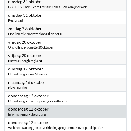
2023
dinsdag 31 oktober
GBC CO2 Café – Zero Emissie Zones – Zo kom je er wel!
2023
dinsdag 31 oktober
Regioraad
2023
zondag 29 oktober
Opruimactie Noordzeekanaal en het IJ
2023
vrijdag 20 oktober
Onthulling plaquette 20 oktober
2023
vrijdag 20 oktober
Bustour Energieregio NH
2023
dinsdag 17 oktober
Uitnodiging Zaans Museum
2023
maandag 16 oktober
Pizza-overleg
2023
donderdag 12 oktober
Uitnodiging seizoensopening Zaantheater
2023
donderdag 12 oktober
Informatiemarkt begroting
2023
donderdag 12 oktober
Webinar: wat zeggen de verkiezingsprogramma’s over participatie?