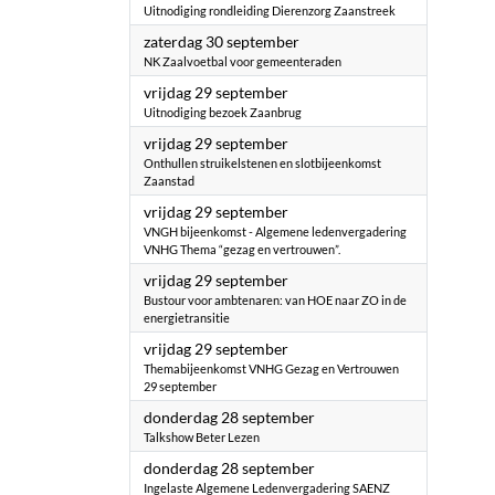
Uitnodiging rondleiding Dierenzorg Zaanstreek
2023
zaterdag 30 september
NK Zaalvoetbal voor gemeenteraden
2023
vrijdag 29 september
Uitnodiging bezoek Zaanbrug
2023
vrijdag 29 september
Onthullen struikelstenen en slotbijeenkomst
Zaanstad
2023
vrijdag 29 september
VNGH bijeenkomst - Algemene ledenvergadering
VNHG Thema “gezag en vertrouwen”.
2023
vrijdag 29 september
Bustour voor ambtenaren: van HOE naar ZO in de
energietransitie
2023
vrijdag 29 september
Themabijeenkomst VNHG Gezag en Vertrouwen
29 september
2023
donderdag 28 september
Talkshow Beter Lezen
2023
donderdag 28 september
Ingelaste Algemene Ledenvergadering SAENZ