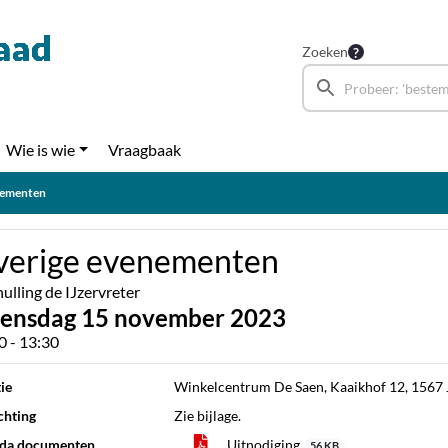
Zoeken
Wie is wie
Vraagbaak
nementen
erige evenementen
ulling de IJzervreter
ensdag 15 november 2023
0 - 13:30
ie
Winkelcentrum De Saen, Kaaikhof 12, 1567 
chting
Zie bijlage.
da documenten
Uitnodiging
56 KB