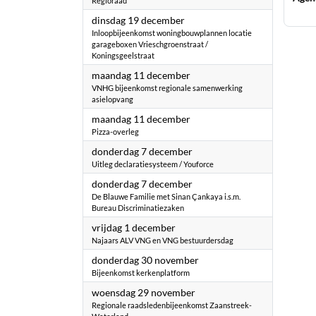
Regioraad
2023
dinsdag 19 december
Inloopbijeenkomst woningbouwplannen locatie
garageboxen Vrieschgroenstraat /
Koningsgeelstraat
2023
maandag 11 december
VNHG bijeenkomst regionale samenwerking
asielopvang
2023
maandag 11 december
Pizza-overleg
2023
donderdag 7 december
Uitleg declaratiesysteem / Youforce
2023
donderdag 7 december
De Blauwe Familie met Sinan Çankaya i.s.m.
Bureau Discriminatiezaken
2023
vrijdag 1 december
Najaars ALV VNG en VNG bestuurdersdag
2023
donderdag 30 november
Bijeenkomst kerkenplatform
2023
woensdag 29 november
Regionale raadsledenbijeenkomst Zaanstreek-