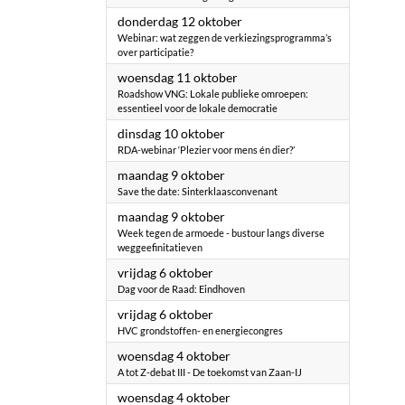
2023
donderdag 12 oktober
Webinar: wat zeggen de verkiezingsprogramma’s
over participatie?
2023
woensdag 11 oktober
Roadshow VNG: Lokale publieke omroepen:
essentieel voor de lokale democratie
2023
dinsdag 10 oktober
RDA-webinar ‘Plezier voor mens én dier?’
2023
maandag 9 oktober
Save the date: Sinterklaasconvenant
2023
maandag 9 oktober
Week tegen de armoede - bustour langs diverse
weggeefinitatieven
2023
vrijdag 6 oktober
Dag voor de Raad: Eindhoven
2023
vrijdag 6 oktober
HVC grondstoffen- en energiecongres
2023
woensdag 4 oktober
A tot Z-debat III - De toekomst van Zaan-IJ
2023
woensdag 4 oktober