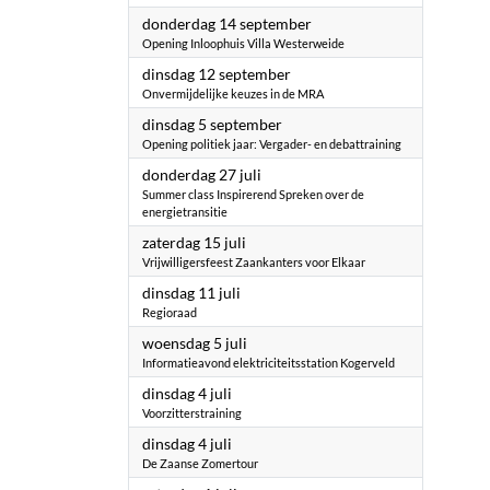
2023
donderdag 14 september
Opening Inloophuis Villa Westerweide
2023
dinsdag 12 september
Onvermijdelijke keuzes in de MRA
2023
dinsdag 5 september
Opening politiek jaar: Vergader- en debattraining
2023
donderdag 27 juli
Summer class Inspirerend Spreken over de
energietransitie
2023
zaterdag 15 juli
Vrijwilligersfeest Zaankanters voor Elkaar
2023
dinsdag 11 juli
Regioraad
2023
woensdag 5 juli
Informatieavond elektriciteitsstation Kogerveld
2023
dinsdag 4 juli
Voorzitterstraining
2023
dinsdag 4 juli
De Zaanse Zomertour