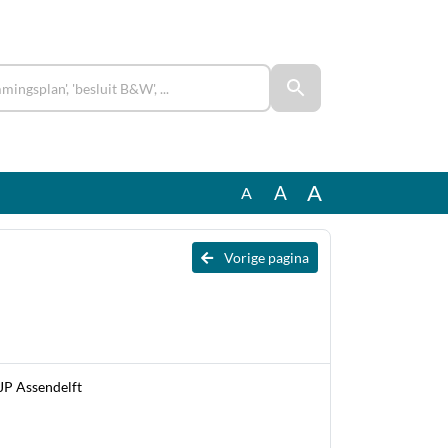
A
A
A
Vorige pagina
JP Assendelft