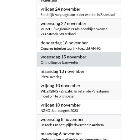
Waterland
2023
vrijdag 24 november
Stedelijk Aanjaagteam ouder worden in Zaanstad
2023
woensdag 22 november
VERZET / Regionale raadsledenbijeenkomst
Zaanstreek-Waterland
2023
donderdag 16 november
Congres interbestuurlijk toezicht VNHG
2023
woensdag 15 november
Onthulling de IJzervreter
2023
maandag 13 november
Pizza-overleg
2023
vrijdag 10 november
WIJZIGING - Zincafé: Israël en de Palestijnen,
moed om te ontmoeten
2023
vrijdag 10 november
NZKG-Jaarcongres 2023
2023
woensdag 8 november
Bezoek aan het Spijkerkwartier in Arnhem
2023
maandag 6 november
Webinar over zoekgebied windenergie in het