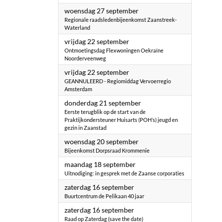
2023
woensdag 27 september
Regionale raadsledenbijeenkomst Zaanstreek-
Waterland
2023
vrijdag 22 september
Ontmoetingsdag Flexwoningen Oekraïne
Noorderveenweg
2023
vrijdag 22 september
GEANNULEERD - Regiomiddag Vervoerregio
Amsterdam
2023
donderdag 21 september
Eerste terugblik op de start van de
Praktijkondersteuner Huisarts (POH’s) jeugd en
gezin in Zaanstad
2023
woensdag 20 september
Bijeenkomst Dorpsraad Krommenie
2023
maandag 18 september
Uitnodiging: in gesprek met de Zaanse corporaties
2023
zaterdag 16 september
Buurtcentrum de Pelikaan 40 jaar
2023
zaterdag 16 september
Raad op Zaterdag (save the date)