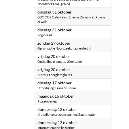
Noordzeekanaalgebied
2023
dinsdag 31 oktober
GBC CO2 Café – Zero Emissie Zones – Zo kom je
er wel!
2023
dinsdag 31 oktober
Regioraad
2023
zondag 29 oktober
Opruimactie Noordzeekanaal en het IJ
2023
vrijdag 20 oktober
Onthulling plaquette 20 oktober
2023
vrijdag 20 oktober
Bustour Energieregio NH
2023
dinsdag 17 oktober
Uitnodiging Zaans Museum
2023
maandag 16 oktober
Pizza-overleg
2023
donderdag 12 oktober
Uitnodiging seizoensopening Zaantheater
2023
donderdag 12 oktober
Informatiemarkt begroting