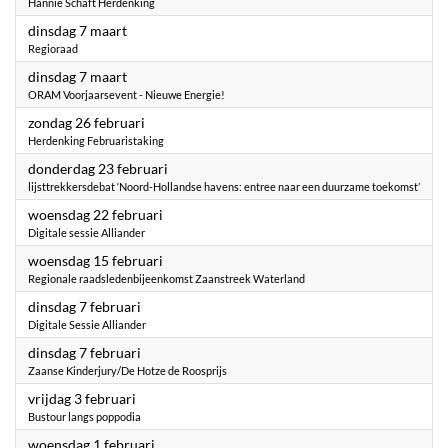
Hannie Schaft Herdenking
2023
dinsdag 7 maart
Regioraad
2023
dinsdag 7 maart
ORAM Voorjaarsevent - Nieuwe Energie!
2023
zondag 26 februari
Herdenking Februaristaking
2023
donderdag 23 februari
lijsttrekkersdebat ‘Noord-Hollandse havens: entree naar een duurzame toekomst’
2023
woensdag 22 februari
Digitale sessie Alliander
2023
woensdag 15 februari
Regionale raadsledenbijeenkomst Zaanstreek Waterland
2023
dinsdag 7 februari
Digitale Sessie Alliander
2023
dinsdag 7 februari
Zaanse Kinderjury/De Hotze de Roosprijs
2023
vrijdag 3 februari
Bustour langs poppodia
2023
woensdag 1 februari