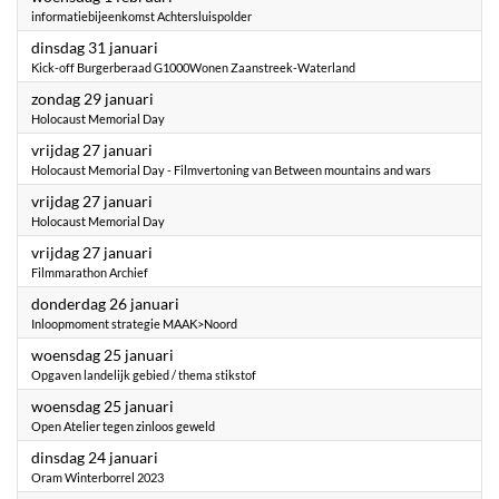
informatiebijeenkomst Achtersluispolder
2023
dinsdag 31 januari
Kick-off Burgerberaad G1000Wonen Zaanstreek-Waterland
2023
zondag 29 januari
Holocaust Memorial Day
2023
vrijdag 27 januari
Holocaust Memorial Day - Filmvertoning van Between mountains and wars
2023
vrijdag 27 januari
Holocaust Memorial Day
2023
vrijdag 27 januari
Filmmarathon Archief
2023
donderdag 26 januari
Inloopmoment strategie MAAK>Noord
2023
woensdag 25 januari
Opgaven landelijk gebied / thema stikstof
2023
woensdag 25 januari
Open Atelier tegen zinloos geweld
2023
dinsdag 24 januari
Oram Winterborrel 2023