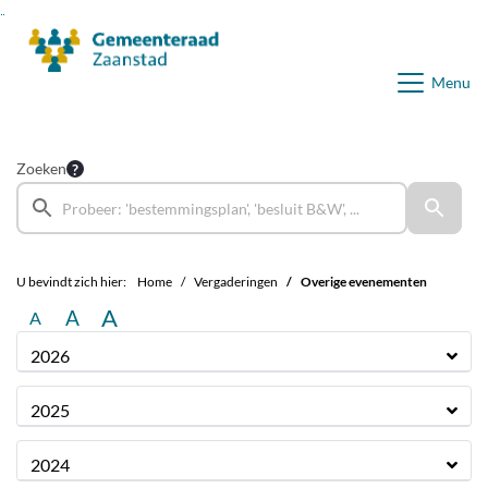
Ga naar de inhoud van deze pagina
Ga naar het zoeken
Ga naar het menu
Menu
Zoeken
U bevindt zich hier:
Home
Vergaderingen
Overige evenementen
A
A
A
2026
2025
2024