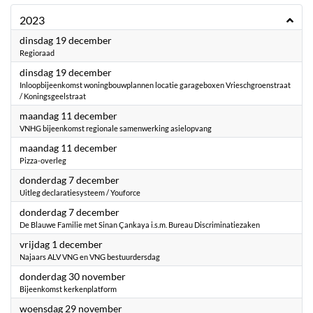
2023
2023
dinsdag 19 december
Regioraad
2023
dinsdag 19 december
Inloopbijeenkomst woningbouwplannen locatie garageboxen Vrieschgroenstraat
/ Koningsgeelstraat
2023
maandag 11 december
VNHG bijeenkomst regionale samenwerking asielopvang
2023
maandag 11 december
Pizza-overleg
2023
donderdag 7 december
Uitleg declaratiesysteem / Youforce
2023
donderdag 7 december
De Blauwe Familie met Sinan Çankaya i.s.m. Bureau Discriminatiezaken
2023
vrijdag 1 december
Najaars ALV VNG en VNG bestuurdersdag
2023
donderdag 30 november
Bijeenkomst kerkenplatform
2023
woensdag 29 november