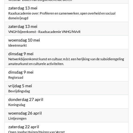
2023
zaterdag 13 mei
Raadsacademie over: Profileren en samenwerken, open overheid en sociaal
domein/jeugd
2023
zaterdag 13 mei
VNGH bijeenkomst - Raadsacademie VNHG/NVvR
2023
woensdag 10 mei
Ideeënmarkt
2023
dinsdag 9 mei
Netwerkbijeenkomst kunst en cultuur, m.b.t. een herijking van de subsidieregeling
amateurkunst en culturele activiteiten.
2023
dinsdag 9 mei
Regioraad
2023
vrijdag 5 mei
Bevrijdingsdag
2023
donderdag 27 april
Koningsdag
2023
woensdag 26 april
Lintjesregen
2023
zaterdag 22 april
Open Joodse Huizen/Huizen van Verzet