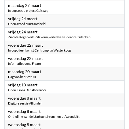
2023
maandag 27 maart
Inloopsessie project Guisweg
2023
vrijdag 24 maart
Open avond duurzaamheid
2023
vrijdag 24 maart
Zincafé Kogerkerk - Slavernijverleden en identiteitsdenken
2023
woensdag 22 maart
Inloopbijeenkomst Centrumplan Westerkoog
2023
woensdag 22 maart
Informatieavond Figaro
2023
maandag 20 maart
Dag van het Bestuur
2023
vrijdag 10 maart
Open Zaans Debattoernooi
2023
woensdag 8 maart
Digitale sessie Alliander
2023
woensdag 8 maart
Onthulling wandelstartpunt Krommenie-Assendelft
2023
woensdag 8 maart