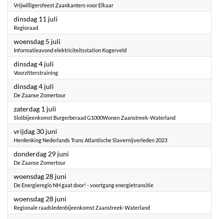
Vrijwilligersfeest Zaankanters voor Elkaar
2023
dinsdag 11 juli
Regioraad
2023
woensdag 5 juli
Informatieavond elektriciteitsstation Kogerveld
2023
dinsdag 4 juli
Voorzitterstraining
2023
dinsdag 4 juli
De Zaanse Zomertour
2023
zaterdag 1 juli
Slotbijeenkomst Burgerberaad G1000Wonen Zaanstreek-Waterland
2023
vrijdag 30 juni
Herdenking Nederlands Trans Atlantische Slavernijverleden 2023
2023
donderdag 29 juni
De Zaanse Zomertour
2023
woensdag 28 juni
De Energieregio NH gaat door! - voortgang energietransitie
2023
woensdag 28 juni
Regionale raadsledenbijeenkomst Zaanstreek-Waterland