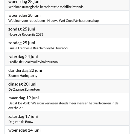
2023
woensdag 28 juni
Webinar strategische heroriëntatie mobiliteitsfonds
2023
woensdag 28 juni
Webinar voor raadsleden - Nieuwe Wet Goed Verhuurderschap
2023
zondag 25 juni
Hotze de Roosprijs 2023
2023
zondag 25 juni
Finale Eredivisie Beachvolleybal tournooi
2023
zaterdag 24 juni
Eredivisie Beachvolleybal tournooi
2023
donderdag 22 juni
Zaanse Haringparty
2023
dinsdag 20 juni
De Zaanse Zomertoer
2023
maandag 19 juni
Debat De Vonk 'Waarom verliezen steeds meer mensen het vertrouwen in de
overheid?'
2023
zaterdag 17 juni
Dag van de Bouw
2023
woensdag 14 juni