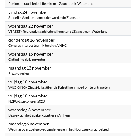
Regionale raadsledenbijeenkomst Zaanstreek-Waterland
2023
vrijdag 24 november
Stedelijk Aanjaagteam ouder worden in Zaanstad
2023
woensdag 22 november
VERZET / Regionale raadsledenbijeenkomst Zaanstreek-Waterland
2023
donderdag 16 november
Congres interbestuurlijk toezicht VNHG
2023
woensdag 15 november
Onthulling de IJzervreter
2023
maandag 13 november
Pizza-overleg
2023
vrijdag 10 november
WIJZIGING - Zincafé: Israël en de Palestijnen, moed om te ontmoeten
2023
vrijdag 10 november
NZKG-Jaarcongres 2023
2023
woensdag 8 november
Bezoek aan het Spijkerkwartier in Arnhem
2023
maandag 6 november
Webinar over zoekgebied windenergie in het Noordzeekanaalgebied