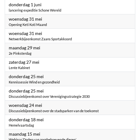
2023
donderdag 1 juni
lancering expeditie Schone Wereld
2023
woensdag 31 mei
Opening Keti Koti Maand
2023
woensdag 31 mei
Netwerkbijeenkomst Zaans Sportakkoord
2023
maandag 29 mei
2e Pinksterdag
2023
zaterdag 27 mei
Lente Kabinet
2023
donderdag 25 mei
Kennissessie Wind en gezondheid
2023
donderdag 25 mei
Discussiebijeenkomst over Verenigingsstrategie 2030
2023
woensdag 24 mei
Discussiebijeenkomst over de stadsparken van de toekomst
2023
donderdag 18 mei
Hemelvaartsdag
2023
maandag 15 mei
Webinar ‘Doden van zorgbehoevende dieren’