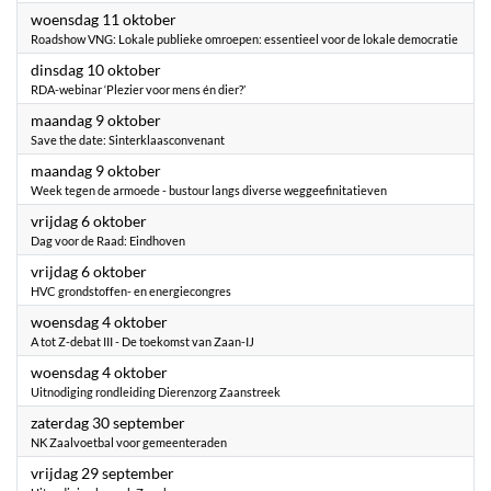
2023
woensdag 11 oktober
Roadshow VNG: Lokale publieke omroepen: essentieel voor de lokale democratie
2023
dinsdag 10 oktober
RDA-webinar ‘Plezier voor mens én dier?’
2023
maandag 9 oktober
Save the date: Sinterklaasconvenant
2023
maandag 9 oktober
Week tegen de armoede - bustour langs diverse weggeefinitatieven
2023
vrijdag 6 oktober
Dag voor de Raad: Eindhoven
2023
vrijdag 6 oktober
HVC grondstoffen- en energiecongres
2023
woensdag 4 oktober
A tot Z-debat III - De toekomst van Zaan-IJ
2023
woensdag 4 oktober
Uitnodiging rondleiding Dierenzorg Zaanstreek
2023
zaterdag 30 september
NK Zaalvoetbal voor gemeenteraden
2023
vrijdag 29 september