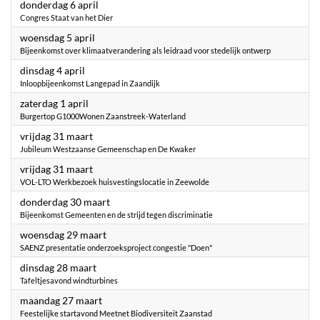
2023
donderdag 6 april
Congres Staat van het Dier
2023
woensdag 5 april
Bijeenkomst over klimaatverandering als leidraad voor stedelijk ontwerp
2023
dinsdag 4 april
Inloopbijeenkomst Langepad in Zaandijk
2023
zaterdag 1 april
Burgertop G1000Wonen Zaanstreek-Waterland
2023
vrijdag 31 maart
Jubileum Westzaanse Gemeenschap en De Kwaker
2023
vrijdag 31 maart
VOL-LTO Werkbezoek huisvestingslocatie in Zeewolde
2023
donderdag 30 maart
Bijeenkomst Gemeenten en de strijd tegen discriminatie
2023
woensdag 29 maart
SAENZ presentatie onderzoeksproject congestie "Doen"
2023
dinsdag 28 maart
Tafeltjesavond windturbines
2023
maandag 27 maart
Feestelijke startavond Meetnet Biodiversiteit Zaanstad