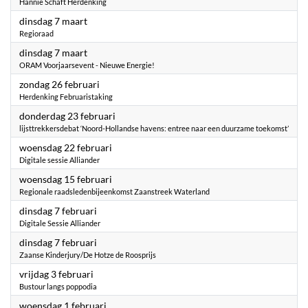
Hannie Schaft Herdenking
2023
dinsdag 7 maart
Regioraad
2023
dinsdag 7 maart
ORAM Voorjaarsevent - Nieuwe Energie!
2023
zondag 26 februari
Herdenking Februaristaking
2023
donderdag 23 februari
lijsttrekkersdebat ‘Noord-Hollandse havens: entree naar een duurzame toekomst’
2023
woensdag 22 februari
Digitale sessie Alliander
2023
woensdag 15 februari
Regionale raadsledenbijeenkomst Zaanstreek Waterland
2023
dinsdag 7 februari
Digitale Sessie Alliander
2023
dinsdag 7 februari
Zaanse Kinderjury/De Hotze de Roosprijs
2023
vrijdag 3 februari
Bustour langs poppodia
2023
woensdag 1 februari