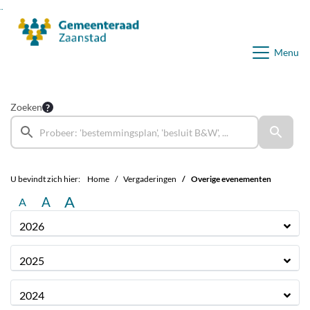
Ga naar de inhoud van deze pagina
Ga naar het zoeken
Ga naar het menu
Menu
Zoeken
U bevindt zich hier:
Home
Vergaderingen
Overige evenementen
A
A
A
2026
2025
2024