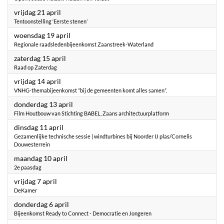
2023
vrijdag 21 april
Tentoonstelling ‘Eerste stenen’
2023
woensdag 19 april
Regionale raadsledenbijeenkomst Zaanstreek-Waterland
2023
zaterdag 15 april
Raad op Zaterdag
2023
vrijdag 14 april
VNHG-themabijeenkomst “bij de gemeenten komt alles samen”.
2023
donderdag 13 april
Film Houtbouw van Stichting BABEL, Zaans architectuurplatform
2023
dinsdag 11 april
Gezamenlijke technische sessie | windturbines bij Noorder IJ plas/Cornelis
Douwesterrein
2023
maandag 10 april
2e paasdag
2023
vrijdag 7 april
DeKamer
2023
donderdag 6 april
Bijeenkomst Ready to Connect - Democratie en Jongeren