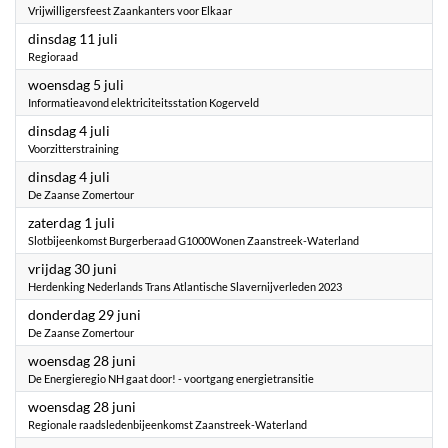
Vrijwilligersfeest Zaankanters voor Elkaar
2023
dinsdag 11 juli
Regioraad
2023
woensdag 5 juli
Informatieavond elektriciteitsstation Kogerveld
2023
dinsdag 4 juli
Voorzitterstraining
2023
dinsdag 4 juli
De Zaanse Zomertour
2023
zaterdag 1 juli
Slotbijeenkomst Burgerberaad G1000Wonen Zaanstreek-Waterland
2023
vrijdag 30 juni
Herdenking Nederlands Trans Atlantische Slavernijverleden 2023
2023
donderdag 29 juni
De Zaanse Zomertour
2023
woensdag 28 juni
De Energieregio NH gaat door! - voortgang energietransitie
2023
woensdag 28 juni
Regionale raadsledenbijeenkomst Zaanstreek-Waterland