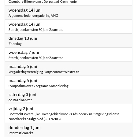
Openbare Bijeenkomst Dorpsraad Krommenie
2023
woensdag 14 juni
Algemene ledenvergadering VNG
2023
woensdag 14 juni
Startbijeenkomsten 50 jaar Zaanstad
2023
dinsdag 13 juni
Zaandag
2023
woensdag 7 juni
Startbijeenkomsten 50 jaar Zaanstad
2023
maandag 5 juni
Vergadering vereniging Dorpscontact Westzaan
2023
maandag 5 juni
Symposium over Zorgzame Samenleving
2023
zaterdag 3 juni
de Raad aan zet
2023
vrijdag 2 juni
Boottocht Westelijke Havengebied voor Raadsleden van Omgevingsdienst
Noordzeekanaalgebied (OD NZKG)
2023
donderdag 1 juni
Informatiemarkt