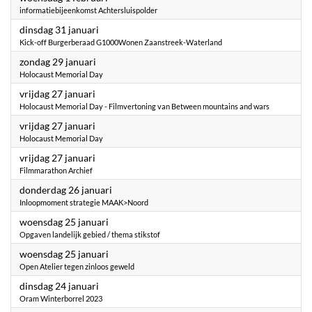
informatiebijeenkomst Achtersluispolder
2023
dinsdag 31 januari
Kick-off Burgerberaad G1000Wonen Zaanstreek-Waterland
2023
zondag 29 januari
Holocaust Memorial Day
2023
vrijdag 27 januari
Holocaust Memorial Day - Filmvertoning van Between mountains and wars
2023
vrijdag 27 januari
Holocaust Memorial Day
2023
vrijdag 27 januari
Filmmarathon Archief
2023
donderdag 26 januari
Inloopmoment strategie MAAK>Noord
2023
woensdag 25 januari
Opgaven landelijk gebied / thema stikstof
2023
woensdag 25 januari
Open Atelier tegen zinloos geweld
2023
dinsdag 24 januari
Oram Winterborrel 2023