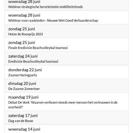
2023
woensdag 28 juni
Webinar strategische heroriëntatie mobiliteitsfonds
2023
woensdag 28 juni
Webinar voor raadsleden - Nieuwe Wet Goed Verhuurderschap
2023
zondag 25 juni
Hotze de Roosprijs 2023
2023
zondag 25 juni
Finale Eredivisie Beachvolleybal tournooi
2023
zaterdag 24 juni
Eredivisie Beachvolleybal tournooi
2023
donderdag 22 juni
Zaanse Haringparty
2023
dinsdag 20 juni
De Zaanse Zomertoer
2023
maandag 19 juni
Debat De Vonk 'Waarom verliezen steeds meer mensen het vertrouwen in de
overheid?'
2023
zaterdag 17 juni
Dag van de Bouw
2023
woensdag 14 juni