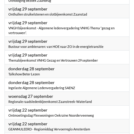
Uitnodiging bezoek Zaanbrug
2023
vrijdag 29 september
Onthullen struikelstenen en slotbijeenkomst Zaanstad
2023
vrijdag 29 september
VNGH bijeenkomst - Algemene ledenvergadering VNHG Thema “gezag en
vertrouwen”.
2023
vrijdag 29 september
Bustour voor ambtenaren: van HOE naar ZO in de energietransitie
2023
vrijdag 29 september
Themabijeenkomst VNHG Gezag en Vertrouwen 29 september
2023
donderdag 28 september
Talkshow Beter Lezen
2023
donderdag 28 september
Ingelaste Algemene Ledenvergadering SAENZ
2023
woensdag 27 september
Regionale raadsledenbijeenkomst Zaanstreek-Waterland
2023
vrijdag 22 september
Ontmoetingsdag Flexwoningen Oekraïne Noorderveenweg
2023
vrijdag 22 september
GEANNULEERD - Regiomiddag Vervoerregio Amsterdam