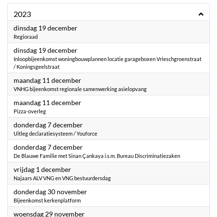
2023
2023
dinsdag 19 december
Regioraad
2023
dinsdag 19 december
Inloopbijeenkomst woningbouwplannen locatie garageboxen Vrieschgroenstraat
/ Koningsgeelstraat
2023
maandag 11 december
VNHG bijeenkomst regionale samenwerking asielopvang
2023
maandag 11 december
Pizza-overleg
2023
donderdag 7 december
Uitleg declaratiesysteem / Youforce
2023
donderdag 7 december
De Blauwe Familie met Sinan Çankaya i.s.m. Bureau Discriminatiezaken
2023
vrijdag 1 december
Najaars ALV VNG en VNG bestuurdersdag
2023
donderdag 30 november
Bijeenkomst kerkenplatform
2023
woensdag 29 november