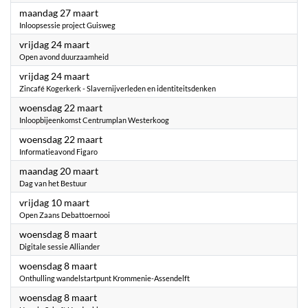
2023
maandag 27 maart
Inloopsessie project Guisweg
2023
vrijdag 24 maart
Open avond duurzaamheid
2023
vrijdag 24 maart
Zincafé Kogerkerk - Slavernijverleden en identiteitsdenken
2023
woensdag 22 maart
Inloopbijeenkomst Centrumplan Westerkoog
2023
woensdag 22 maart
Informatieavond Figaro
2023
maandag 20 maart
Dag van het Bestuur
2023
vrijdag 10 maart
Open Zaans Debattoernooi
2023
woensdag 8 maart
Digitale sessie Alliander
2023
woensdag 8 maart
Onthulling wandelstartpunt Krommenie-Assendelft
2023
woensdag 8 maart