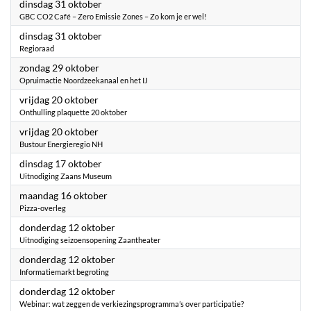
2023
dinsdag 31 oktober
GBC CO2 Café – Zero Emissie Zones – Zo kom je er wel!
2023
dinsdag 31 oktober
Regioraad
2023
zondag 29 oktober
Opruimactie Noordzeekanaal en het IJ
2023
vrijdag 20 oktober
Onthulling plaquette 20 oktober
2023
vrijdag 20 oktober
Bustour Energieregio NH
2023
dinsdag 17 oktober
Uitnodiging Zaans Museum
2023
maandag 16 oktober
Pizza-overleg
2023
donderdag 12 oktober
Uitnodiging seizoensopening Zaantheater
2023
donderdag 12 oktober
Informatiemarkt begroting
2023
donderdag 12 oktober
Webinar: wat zeggen de verkiezingsprogramma’s over participatie?