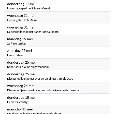
2023
donderdag 1 juni
lancering expeditie Schone Wereld
2023
woensdag 31 mei
Opening Keti Koti Maand
2023
woensdag 31 mei
Netwerkbijeenkomst Zaans Sportakkoord
2023
maandag 29 mei
2e Pinksterdag
2023
zaterdag 27 mei
Lente Kabinet
2023
donderdag 25 mei
Kennissessie Wind en gezondheid
2023
donderdag 25 mei
Discussiebijeenkomst over Verenigingsstrategie 2030
2023
woensdag 24 mei
Discussiebijeenkomst over de stadsparken van de toekomst
2023
donderdag 18 mei
Hemelvaartsdag
2023
maandag 15 mei
Webinar ‘Doden van zorgbehoevende dieren’