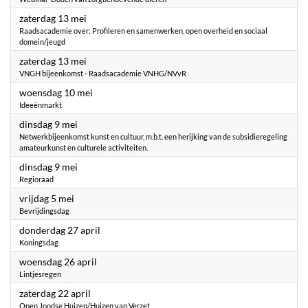
2023
zaterdag 13 mei
Raadsacademie over: Profileren en samenwerken, open overheid en sociaal
domein/jeugd
2023
zaterdag 13 mei
VNGH bijeenkomst - Raadsacademie VNHG/NVvR
2023
woensdag 10 mei
Ideeënmarkt
2023
dinsdag 9 mei
Netwerkbijeenkomst kunst en cultuur, m.b.t. een herijking van de subsidieregeling
amateurkunst en culturele activiteiten.
2023
dinsdag 9 mei
Regioraad
2023
vrijdag 5 mei
Bevrijdingsdag
2023
donderdag 27 april
Koningsdag
2023
woensdag 26 april
Lintjesregen
2023
zaterdag 22 april
Open Joodse Huizen/Huizen van Verzet