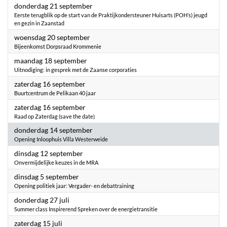
2023
donderdag 21 september
Eerste terugblik op de start van de Praktijkondersteuner Huisarts (POH’s) jeugd
en gezin in Zaanstad
2023
woensdag 20 september
Bijeenkomst Dorpsraad Krommenie
2023
maandag 18 september
Uitnodiging: in gesprek met de Zaanse corporaties
2023
zaterdag 16 september
Buurtcentrum de Pelikaan 40 jaar
2023
zaterdag 16 september
Raad op Zaterdag (save the date)
2023
donderdag 14 september
Opening Inloophuis Villa Westerweide
2023
dinsdag 12 september
Onvermijdelijke keuzes in de MRA
2023
dinsdag 5 september
Opening politiek jaar: Vergader- en debattraining
2023
donderdag 27 juli
Summer class Inspirerend Spreken over de energietransitie
2023
zaterdag 15 juli