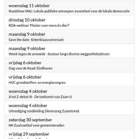
2023
woensdag 11 oktober
Roadshow VNG: Lokale publieke omroepen: essentieel voor de lokale democratie
2023
dinsdag 10 oktober
RDA-webinar ‘Plezier voor mens én dier?’
2023
maandag 9 oktober
Save the date: Sinterklaasconvenant
2023
maandag 9 oktober
Week tegen de armoede - bustour langs diverse weggeefinitatieven
2023
vrijdag 6 oktober
Dag voor de Raad: Eindhoven
2023
vrijdag 6 oktober
HVC grondstoffen- en energiecongres
2023
woensdag 4 oktober
A tot Z-debat III - De toekomst van Zaan-IJ
2023
woensdag 4 oktober
Uitnodiging rondleiding Dierenzorg Zaanstreek
2023
zaterdag 30 september
NK Zaalvoetbal voor gemeenteraden
2023
vrijdag 29 september