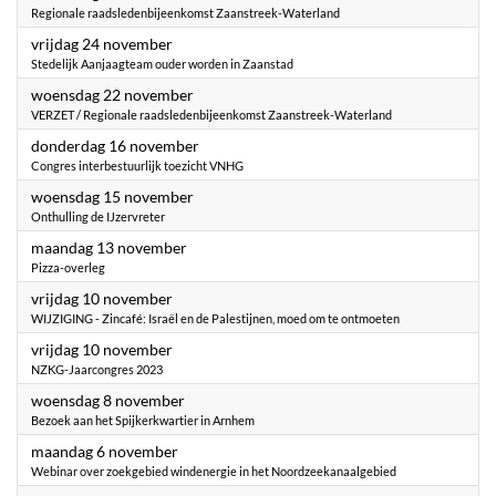
Regionale raadsledenbijeenkomst Zaanstreek-Waterland
2023
vrijdag 24 november
Stedelijk Aanjaagteam ouder worden in Zaanstad
2023
woensdag 22 november
VERZET / Regionale raadsledenbijeenkomst Zaanstreek-Waterland
2023
donderdag 16 november
Congres interbestuurlijk toezicht VNHG
2023
woensdag 15 november
Onthulling de IJzervreter
2023
maandag 13 november
Pizza-overleg
2023
vrijdag 10 november
WIJZIGING - Zincafé: Israël en de Palestijnen, moed om te ontmoeten
2023
vrijdag 10 november
NZKG-Jaarcongres 2023
2023
woensdag 8 november
Bezoek aan het Spijkerkwartier in Arnhem
2023
maandag 6 november
Webinar over zoekgebied windenergie in het Noordzeekanaalgebied