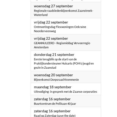
2023
woensdag 27 september
Regionale raadsledenbijeenkomst Zaanstreek-
Waterland
2023
vrijdag 22 september
Ontmoetingsdag Flexwoningen Oekraïne
Noorderveenweg
2023
vrijdag 22 september
GEANNULEERD - Regiomiddag Vervoerregio
Amsterdam
2023
donderdag 21 september
Eerste terugblik op de start van de
Praktijkondersteuner Huisarts (POH’s) jeugd en
gezin in Zaanstad
2023
woensdag 20 september
Bijeenkomst Dorpsraad Krommenie
2023
maandag 18 september
Uitnodiging: in gesprek met de Zaanse corporaties
2023
zaterdag 16 september
Buurtcentrum de Pelikaan 40 jaar
2023
zaterdag 16 september
Raad op Zaterdag (save the date)