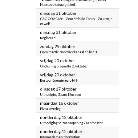
Noordzeekanaalgebied
2023
dinsdag 31 oktober
GBC CO2 Café – Zero Emissie Zones – Zo kom je
er wel!
2023
dinsdag 31 oktober
Regioraad
2023
zondag 29 oktober
Opruimactie Noordzeekanaal en het IJ
2023
vrijdag 20 oktober
Onthulling plaquette 20 oktober
2023
vrijdag 20 oktober
Bustour Energieregio NH
2023
dinsdag 17 oktober
Uitnodiging Zaans Museum
2023
maandag 16 oktober
Pizza-overleg
2023
donderdag 12 oktober
Uitnodiging seizoensopening Zaantheater
2023
donderdag 12 oktober
Informatiemarkt begroting