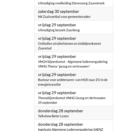
Uitnodiging rondleiding Dierenzorg Zaanstreek
2023
zaterdag 30 september
NK Zaalvoetbal voor gemeenteraden
2023
vrijdag 29 september
Uitnodiging bezoek Zaanbrug
2023
vrijdag 29 september
Onthullen struikelstenen en slotbijeenkomst
Zaanstad
2023
vrijdag 29 september
VNGH bijeenkomst - Algemene ledenvergadering
VNHG Thema “gezag en vertrouwen”.
2023
vrijdag 29 september
Bustour voor ambtenaren: van HOE naar ZO in de
energietransitie
2023
vrijdag 29 september
Themabijeenkomst VNHG Gezag en Vertrouwen
29 september
2023
donderdag 28 september
Talkshow Beter Lezen
2023
donderdag 28 september
Ingelaste Algemene Ledenvergadering SAENZ