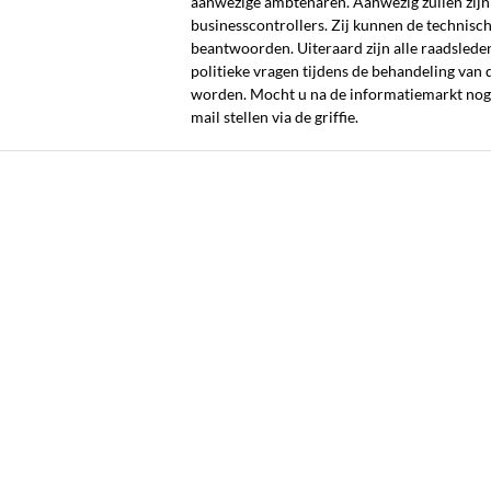
aanwezige ambtenaren. Aanwezig zullen zijn 
businesscontrollers. Zij kunnen de technisc
beantwoorden. Uiteraard zijn alle raadslede
politieke vragen tijdens de behandeling van
worden. Mocht u na de informatiemarkt nog 
mail stellen via de griffie.