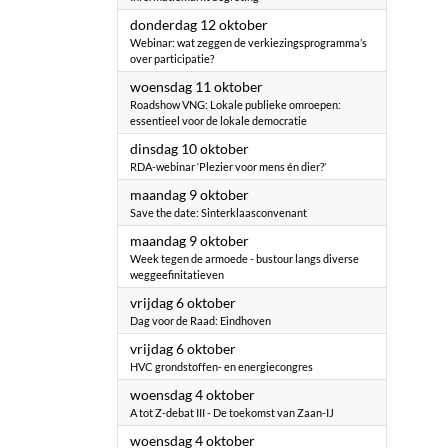
2023
donderdag 12 oktober
Webinar: wat zeggen de verkiezingsprogramma’s
over participatie?
2023
woensdag 11 oktober
Roadshow VNG: Lokale publieke omroepen:
essentieel voor de lokale democratie
2023
dinsdag 10 oktober
RDA-webinar ‘Plezier voor mens én dier?’
2023
maandag 9 oktober
Save the date: Sinterklaasconvenant
2023
maandag 9 oktober
Week tegen de armoede - bustour langs diverse
weggeefinitatieven
2023
vrijdag 6 oktober
Dag voor de Raad: Eindhoven
2023
vrijdag 6 oktober
HVC grondstoffen- en energiecongres
2023
woensdag 4 oktober
A tot Z-debat III - De toekomst van Zaan-IJ
2023
woensdag 4 oktober