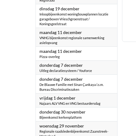
Regioraad
2023
dinsdag 19 december
Inloopbijeenkomst woningbouwplannen locatie
garageboxen Vrieschgroenstraat /
Koningsgeelstraat
2023
maandag 11 december
VNHG bijeenkomst regionale samenwerking
asielopvang
2023
maandag 11 december
Pizza-overleg
2023
donderdag 7 december
Uitleg declaratiesysteem / Youforce
2023
donderdag 7 december
De Blauwe Familie met Sinan Çankaya i.s.m.
Bureau Discriminatiezaken
2023
vrijdag 1 december
Najaars ALV VNG en VNG bestuurdersdag
2023
donderdag 30 november
Bijeenkomst kerkenplatform
2023
woensdag 29 november
Regionale raadsledenbijeenkomst Zaanstreek-