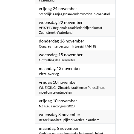
Waterland
2023
vrijdag 24 november
Stedelijk Aanjaagteam ouder worden in Zaanstad
2023
woensdag 22 november
VERZET / Regionale raadsledenbijeenkomst
Zaanstreek-Waterland
2023
donderdag 16 november
Congres interbestuurlijk toezicht VNHG
2023
woensdag 15 november
Onthulling de IJzervreter
2023
maandag 13 november
Pizza-overleg
2023
vrijdag 10 november
WIJZIGING - Zincafé: Israël en de Palestijnen,
moed om te ontmoeten
2023
vrijdag 10 november
NZKG-Jaarcongres 2023
2023
woensdag 8 november
Bezoek aan het Spijkerkwartier in Arnhem
2023
maandag 6 november
Webinar over zoekgebied windenergie in het