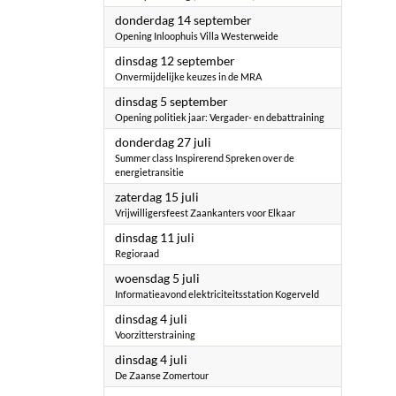
2023
donderdag 14 september
Opening Inloophuis Villa Westerweide
2023
dinsdag 12 september
Onvermijdelijke keuzes in de MRA
2023
dinsdag 5 september
Opening politiek jaar: Vergader- en debattraining
2023
donderdag 27 juli
Summer class Inspirerend Spreken over de
energietransitie
2023
zaterdag 15 juli
Vrijwilligersfeest Zaankanters voor Elkaar
2023
dinsdag 11 juli
Regioraad
2023
woensdag 5 juli
Informatieavond elektriciteitsstation Kogerveld
2023
dinsdag 4 juli
Voorzitterstraining
2023
dinsdag 4 juli
De Zaanse Zomertour