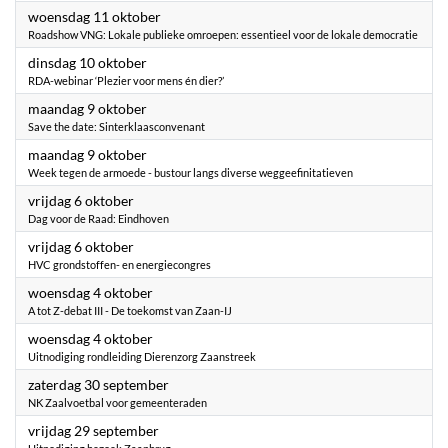
2023
woensdag 11 oktober
Roadshow VNG: Lokale publieke omroepen: essentieel voor de lokale democratie
2023
dinsdag 10 oktober
RDA-webinar ‘Plezier voor mens én dier?’
2023
maandag 9 oktober
Save the date: Sinterklaasconvenant
2023
maandag 9 oktober
Week tegen de armoede - bustour langs diverse weggeefinitatieven
2023
vrijdag 6 oktober
Dag voor de Raad: Eindhoven
2023
vrijdag 6 oktober
HVC grondstoffen- en energiecongres
2023
woensdag 4 oktober
A tot Z-debat III - De toekomst van Zaan-IJ
2023
woensdag 4 oktober
Uitnodiging rondleiding Dierenzorg Zaanstreek
2023
zaterdag 30 september
NK Zaalvoetbal voor gemeenteraden
2023
vrijdag 29 september