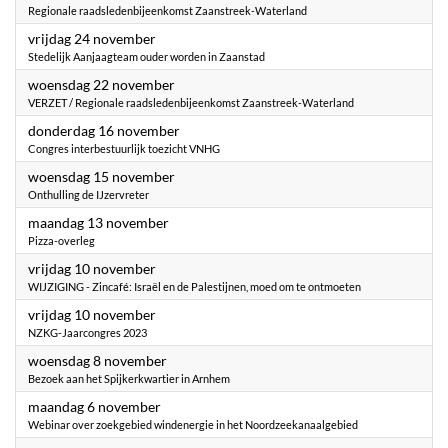
Regionale raadsledenbijeenkomst Zaanstreek-Waterland
2023
vrijdag 24 november
Stedelijk Aanjaagteam ouder worden in Zaanstad
2023
woensdag 22 november
VERZET / Regionale raadsledenbijeenkomst Zaanstreek-Waterland
2023
donderdag 16 november
Congres interbestuurlijk toezicht VNHG
2023
woensdag 15 november
Onthulling de IJzervreter
2023
maandag 13 november
Pizza-overleg
2023
vrijdag 10 november
WIJZIGING - Zincafé: Israël en de Palestijnen, moed om te ontmoeten
2023
vrijdag 10 november
NZKG-Jaarcongres 2023
2023
woensdag 8 november
Bezoek aan het Spijkerkwartier in Arnhem
2023
maandag 6 november
Webinar over zoekgebied windenergie in het Noordzeekanaalgebied