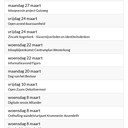
2023
maandag 27 maart
Inloopsessie project Guisweg
2023
vrijdag 24 maart
Open avond duurzaamheid
2023
vrijdag 24 maart
Zincafé Kogerkerk - Slavernijverleden en identiteitsdenken
2023
woensdag 22 maart
Inloopbijeenkomst Centrumplan Westerkoog
2023
woensdag 22 maart
Informatieavond Figaro
2023
maandag 20 maart
Dag van het Bestuur
2023
vrijdag 10 maart
Open Zaans Debattoernooi
2023
woensdag 8 maart
Digitale sessie Alliander
2023
woensdag 8 maart
Onthulling wandelstartpunt Krommenie-Assendelft
2023
woensdag 8 maart