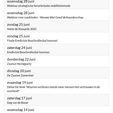
2023
woensdag 28 juni
Webinar strategische heroriëntatie mobiliteitsfonds
2023
woensdag 28 juni
Webinar voor raadsleden - Nieuwe Wet Goed Verhuurderschap
2023
zondag 25 juni
Hotze de Roosprijs 2023
2023
zondag 25 juni
Finale Eredivisie Beachvolleybal tournooi
2023
zaterdag 24 juni
Eredivisie Beachvolleybal tournooi
2023
donderdag 22 juni
Zaanse Haringparty
2023
dinsdag 20 juni
De Zaanse Zomertoer
2023
maandag 19 juni
Debat De Vonk 'Waarom verliezen steeds meer mensen het vertrouwen in de
overheid?'
2023
zaterdag 17 juni
Dag van de Bouw
2023
woensdag 14 juni