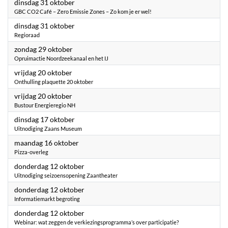
2023
dinsdag 31 oktober
GBC CO2 Café – Zero Emissie Zones – Zo kom je er wel!
2023
dinsdag 31 oktober
Regioraad
2023
zondag 29 oktober
Opruimactie Noordzeekanaal en het IJ
2023
vrijdag 20 oktober
Onthulling plaquette 20 oktober
2023
vrijdag 20 oktober
Bustour Energieregio NH
2023
dinsdag 17 oktober
Uitnodiging Zaans Museum
2023
maandag 16 oktober
Pizza-overleg
2023
donderdag 12 oktober
Uitnodiging seizoensopening Zaantheater
2023
donderdag 12 oktober
Informatiemarkt begroting
2023
donderdag 12 oktober
Webinar: wat zeggen de verkiezingsprogramma’s over participatie?