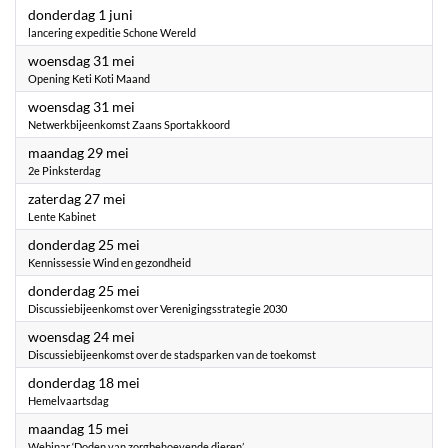
2023
donderdag 1 juni
lancering expeditie Schone Wereld
2023
woensdag 31 mei
Opening Keti Koti Maand
2023
woensdag 31 mei
Netwerkbijeenkomst Zaans Sportakkoord
2023
maandag 29 mei
2e Pinksterdag
2023
zaterdag 27 mei
Lente Kabinet
2023
donderdag 25 mei
Kennissessie Wind en gezondheid
2023
donderdag 25 mei
Discussiebijeenkomst over Verenigingsstrategie 2030
2023
woensdag 24 mei
Discussiebijeenkomst over de stadsparken van de toekomst
2023
donderdag 18 mei
Hemelvaartsdag
2023
maandag 15 mei
Webinar ‘Doden van zorgbehoevende dieren’