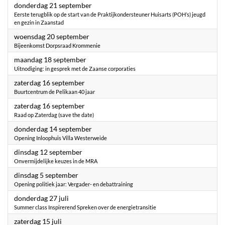
2023
donderdag 21 september
Eerste terugblik op de start van de Praktijkondersteuner Huisarts (POH’s) jeugd
en gezin in Zaanstad
2023
woensdag 20 september
Bijeenkomst Dorpsraad Krommenie
2023
maandag 18 september
Uitnodiging: in gesprek met de Zaanse corporaties
2023
zaterdag 16 september
Buurtcentrum de Pelikaan 40 jaar
2023
zaterdag 16 september
Raad op Zaterdag (save the date)
2023
donderdag 14 september
Opening Inloophuis Villa Westerweide
2023
dinsdag 12 september
Onvermijdelijke keuzes in de MRA
2023
dinsdag 5 september
Opening politiek jaar: Vergader- en debattraining
2023
donderdag 27 juli
Summer class Inspirerend Spreken over de energietransitie
2023
zaterdag 15 juli