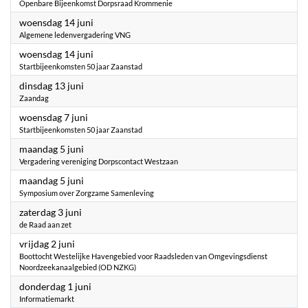
Openbare Bijeenkomst Dorpsraad Krommenie
2023
woensdag 14 juni
Algemene ledenvergadering VNG
2023
woensdag 14 juni
Startbijeenkomsten 50 jaar Zaanstad
2023
dinsdag 13 juni
Zaandag
2023
woensdag 7 juni
Startbijeenkomsten 50 jaar Zaanstad
2023
maandag 5 juni
Vergadering vereniging Dorpscontact Westzaan
2023
maandag 5 juni
Symposium over Zorgzame Samenleving
2023
zaterdag 3 juni
de Raad aan zet
2023
vrijdag 2 juni
Boottocht Westelijke Havengebied voor Raadsleden van Omgevingsdienst
Noordzeekanaalgebied (OD NZKG)
2023
donderdag 1 juni
Informatiemarkt