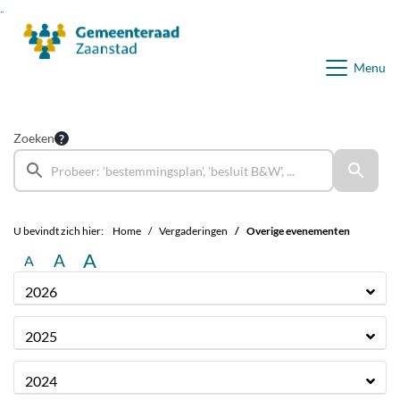
Ga naar de inhoud van deze pagina
Ga naar het zoeken
Ga naar het menu
Menu
Zoeken
U bevindt zich hier:
Home
Vergaderingen
Overige evenementen
A
A
A
2026
2025
2024