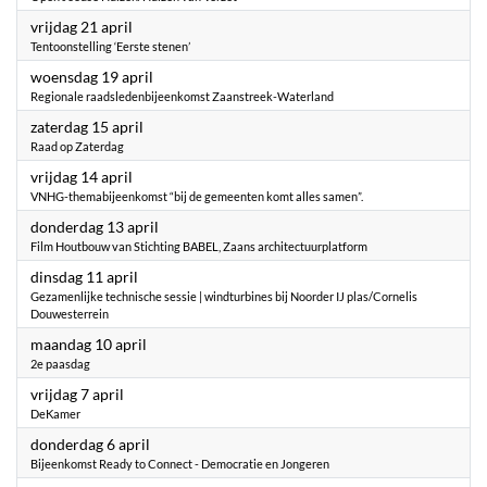
2023
vrijdag 21 april
Tentoonstelling ‘Eerste stenen’
2023
woensdag 19 april
Regionale raadsledenbijeenkomst Zaanstreek-Waterland
2023
zaterdag 15 april
Raad op Zaterdag
2023
vrijdag 14 april
VNHG-themabijeenkomst “bij de gemeenten komt alles samen”.
2023
donderdag 13 april
Film Houtbouw van Stichting BABEL, Zaans architectuurplatform
2023
dinsdag 11 april
Gezamenlijke technische sessie | windturbines bij Noorder IJ plas/Cornelis
Douwesterrein
2023
maandag 10 april
2e paasdag
2023
vrijdag 7 april
DeKamer
2023
donderdag 6 april
Bijeenkomst Ready to Connect - Democratie en Jongeren