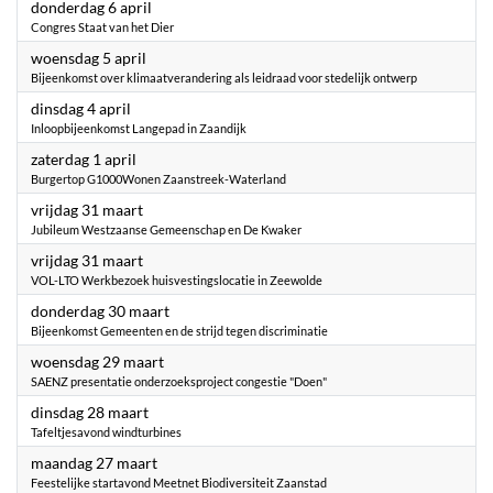
2023
donderdag 6 april
Congres Staat van het Dier
2023
woensdag 5 april
Bijeenkomst over klimaatverandering als leidraad voor stedelijk ontwerp
2023
dinsdag 4 april
Inloopbijeenkomst Langepad in Zaandijk
2023
zaterdag 1 april
Burgertop G1000Wonen Zaanstreek-Waterland
2023
vrijdag 31 maart
Jubileum Westzaanse Gemeenschap en De Kwaker
2023
vrijdag 31 maart
VOL-LTO Werkbezoek huisvestingslocatie in Zeewolde
2023
donderdag 30 maart
Bijeenkomst Gemeenten en de strijd tegen discriminatie
2023
woensdag 29 maart
SAENZ presentatie onderzoeksproject congestie "Doen"
2023
dinsdag 28 maart
Tafeltjesavond windturbines
2023
maandag 27 maart
Feestelijke startavond Meetnet Biodiversiteit Zaanstad