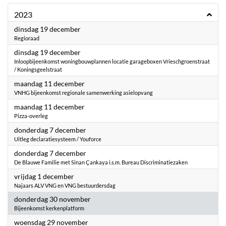
2023
2023
dinsdag 19 december
Regioraad
2023
dinsdag 19 december
Inloopbijeenkomst woningbouwplannen locatie garageboxen Vrieschgroenstraat
/ Koningsgeelstraat
2023
maandag 11 december
VNHG bijeenkomst regionale samenwerking asielopvang
2023
maandag 11 december
Pizza-overleg
2023
donderdag 7 december
Uitleg declaratiesysteem / Youforce
2023
donderdag 7 december
De Blauwe Familie met Sinan Çankaya i.s.m. Bureau Discriminatiezaken
2023
vrijdag 1 december
Najaars ALV VNG en VNG bestuurdersdag
2023
donderdag 30 november
Bijeenkomst kerkenplatform
2023
woensdag 29 november