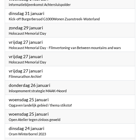
informatiebijeenkomst Achtersluispolder
2023
dinsdag 31 januari
Kick-off Burgerberaad G1000Wonen Zaanstreek-Waterland
2023
zondag 29 januari
Holocaust Memorial Day
2023
vrijdag 27 januari
Holocaust Memorial Day - Filmvertoning van Between mountains and wars
2023
vrijdag 27 januari
Holocaust Memorial Day
2023
vrijdag 27 januari
Filmmarathon Archief
2023
donderdag 26 januari
Inloopmoment strategie MAAK>Noord
2023
woensdag 25 januari
Opgaven landelijk gebied / thema stikstof
2023
woensdag 25 januari
Open Atelier tegen zinloos geweld
2023
dinsdag 24 januari
Oram Winterborrel 2023