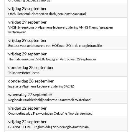
Uitnodiging bezoek Zaanbrug
2023
vrijdag 29 september
Onthullen struikelstenen en slotbijeenkomst Zaanstad
2023
vrijdag 29 september
VNGH bijeenkomst - Algemene ledenvergadering VNHG Thema “gezag en
vertrouwen”.
2023
vrijdag 29 september
Bustour voor ambtenaren: van HOE naar ZO in de energietransitie
2023
vrijdag 29 september
Themabijeenkomst VNHG Gezag en Vertrouwen 29 september
2023
donderdag 28 september
Talkshow Beter Lezen
2023
donderdag 28 september
Ingelaste Algemene Ledenvergadering SAENZ
2023
woensdag 27 september
Regionale raadsledenbijeenkomst Zaanstreek-Waterland
2023
vrijdag 22 september
Ontmoetingsdag Flexwoningen Oekraïne Noorderveenweg
2023
vrijdag 22 september
GEANNULEERD - Regiomiddag Vervoerregio Amsterdam