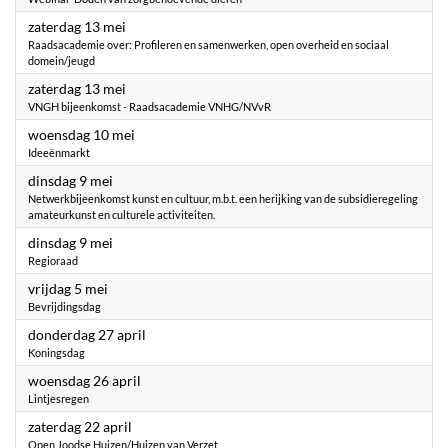
2023
zaterdag 13 mei
Raadsacademie over: Profileren en samenwerken, open overheid en sociaal
domein/jeugd
2023
zaterdag 13 mei
VNGH bijeenkomst - Raadsacademie VNHG/NVvR
2023
woensdag 10 mei
Ideeënmarkt
2023
dinsdag 9 mei
Netwerkbijeenkomst kunst en cultuur, m.b.t. een herijking van de subsidieregeling
amateurkunst en culturele activiteiten.
2023
dinsdag 9 mei
Regioraad
2023
vrijdag 5 mei
Bevrijdingsdag
2023
donderdag 27 april
Koningsdag
2023
woensdag 26 april
Lintjesregen
2023
zaterdag 22 april
Open Joodse Huizen/Huizen van Verzet