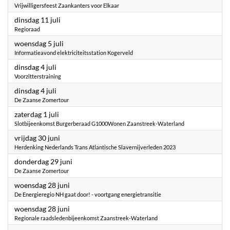
Vrijwilligersfeest Zaankanters voor Elkaar
2023
dinsdag 11 juli
Regioraad
2023
woensdag 5 juli
Informatieavond elektriciteitsstation Kogerveld
2023
dinsdag 4 juli
Voorzitterstraining
2023
dinsdag 4 juli
De Zaanse Zomertour
2023
zaterdag 1 juli
Slotbijeenkomst Burgerberaad G1000Wonen Zaanstreek-Waterland
2023
vrijdag 30 juni
Herdenking Nederlands Trans Atlantische Slavernijverleden 2023
2023
donderdag 29 juni
De Zaanse Zomertour
2023
woensdag 28 juni
De Energieregio NH gaat door! - voortgang energietransitie
2023
woensdag 28 juni
Regionale raadsledenbijeenkomst Zaanstreek-Waterland