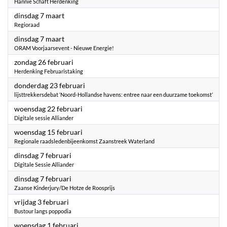
Hannie Schaft Herdenking
2023
dinsdag 7 maart
Regioraad
2023
dinsdag 7 maart
ORAM Voorjaarsevent - Nieuwe Energie!
2023
zondag 26 februari
Herdenking Februaristaking
2023
donderdag 23 februari
lijsttrekkersdebat ‘Noord-Hollandse havens: entree naar een duurzame toekomst’
2023
woensdag 22 februari
Digitale sessie Alliander
2023
woensdag 15 februari
Regionale raadsledenbijeenkomst Zaanstreek Waterland
2023
dinsdag 7 februari
Digitale Sessie Alliander
2023
dinsdag 7 februari
Zaanse Kinderjury/De Hotze de Roosprijs
2023
vrijdag 3 februari
Bustour langs poppodia
2023
woensdag 1 februari