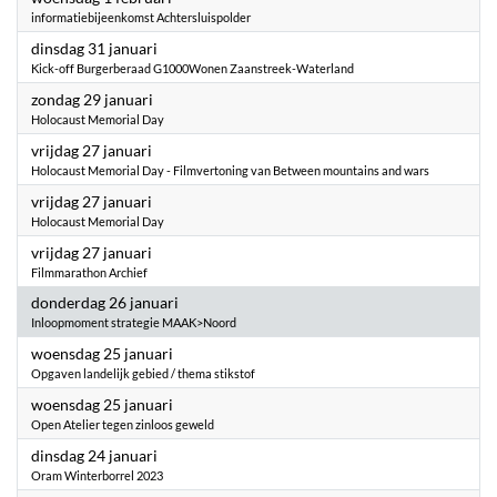
informatiebijeenkomst Achtersluispolder
2023
dinsdag 31 januari
Kick-off Burgerberaad G1000Wonen Zaanstreek-Waterland
2023
zondag 29 januari
Holocaust Memorial Day
2023
vrijdag 27 januari
Holocaust Memorial Day - Filmvertoning van Between mountains and wars
2023
vrijdag 27 januari
Holocaust Memorial Day
2023
vrijdag 27 januari
Filmmarathon Archief
2023
donderdag 26 januari
Inloopmoment strategie MAAK>Noord
2023
woensdag 25 januari
Opgaven landelijk gebied / thema stikstof
2023
woensdag 25 januari
Open Atelier tegen zinloos geweld
2023
dinsdag 24 januari
Oram Winterborrel 2023