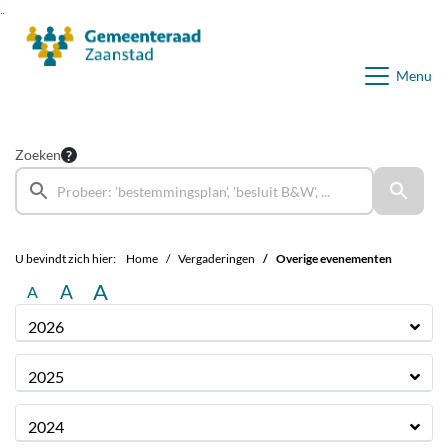
Ga naar de inhoud van deze pagina
Ga naar het zoeken
Ga naar het menu
Menu
Zoeken
U bevindt zich hier:
Home
Vergaderingen
Overige evenementen
A
A
A
2026
2025
2024