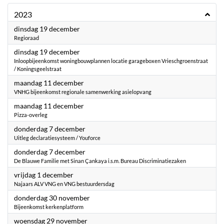
2023
2023
dinsdag 19 december
Regioraad
2023
dinsdag 19 december
Inloopbijeenkomst woningbouwplannen locatie garageboxen Vrieschgroenstraat
/ Koningsgeelstraat
2023
maandag 11 december
VNHG bijeenkomst regionale samenwerking asielopvang
2023
maandag 11 december
Pizza-overleg
2023
donderdag 7 december
Uitleg declaratiesysteem / Youforce
2023
donderdag 7 december
De Blauwe Familie met Sinan Çankaya i.s.m. Bureau Discriminatiezaken
2023
vrijdag 1 december
Najaars ALV VNG en VNG bestuurdersdag
2023
donderdag 30 november
Bijeenkomst kerkenplatform
2023
woensdag 29 november