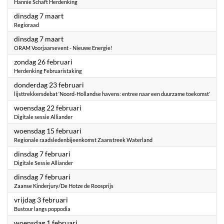
Hannie Schaft Herdenking
2023
dinsdag 7 maart
Regioraad
2023
dinsdag 7 maart
ORAM Voorjaarsevent - Nieuwe Energie!
2023
zondag 26 februari
Herdenking Februaristaking
2023
donderdag 23 februari
lijsttrekkersdebat ‘Noord-Hollandse havens: entree naar een duurzame toekomst’
2023
woensdag 22 februari
Digitale sessie Alliander
2023
woensdag 15 februari
Regionale raadsledenbijeenkomst Zaanstreek Waterland
2023
dinsdag 7 februari
Digitale Sessie Alliander
2023
dinsdag 7 februari
Zaanse Kinderjury/De Hotze de Roosprijs
2023
vrijdag 3 februari
Bustour langs poppodia
2023
woensdag 1 februari