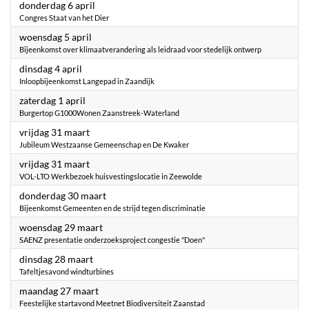
2023
donderdag 6 april
Congres Staat van het Dier
2023
woensdag 5 april
Bijeenkomst over klimaatverandering als leidraad voor stedelijk ontwerp
2023
dinsdag 4 april
Inloopbijeenkomst Langepad in Zaandijk
2023
zaterdag 1 april
Burgertop G1000Wonen Zaanstreek-Waterland
2023
vrijdag 31 maart
Jubileum Westzaanse Gemeenschap en De Kwaker
2023
vrijdag 31 maart
VOL-LTO Werkbezoek huisvestingslocatie in Zeewolde
2023
donderdag 30 maart
Bijeenkomst Gemeenten en de strijd tegen discriminatie
2023
woensdag 29 maart
SAENZ presentatie onderzoeksproject congestie "Doen"
2023
dinsdag 28 maart
Tafeltjesavond windturbines
2023
maandag 27 maart
Feestelijke startavond Meetnet Biodiversiteit Zaanstad