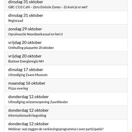
2023
dinsdag 31 oktober
GBC CO2 Café – Zero Emissie Zones – Zo kom je er wel!
2023
dinsdag 31 oktober
Regioraad
2023
zondag 29 oktober
Opruimactie Noordzeekanaal en het IJ
2023
vrijdag 20 oktober
Onthulling plaquette 20 oktober
2023
vrijdag 20 oktober
Bustour Energieregio NH
2023
dinsdag 17 oktober
Uitnodiging Zaans Museum
2023
maandag 16 oktober
Pizza-overleg
2023
donderdag 12 oktober
Uitnodiging seizoensopening Zaantheater
2023
donderdag 12 oktober
Informatiemarkt begroting
2023
donderdag 12 oktober
Webinar: wat zeggen de verkiezingsprogramma’s over participatie?