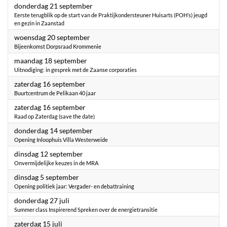
2023
donderdag 21 september
Eerste terugblik op de start van de Praktijkondersteuner Huisarts (POH’s) jeugd
en gezin in Zaanstad
2023
woensdag 20 september
Bijeenkomst Dorpsraad Krommenie
2023
maandag 18 september
Uitnodiging: in gesprek met de Zaanse corporaties
2023
zaterdag 16 september
Buurtcentrum de Pelikaan 40 jaar
2023
zaterdag 16 september
Raad op Zaterdag (save the date)
2023
donderdag 14 september
Opening Inloophuis Villa Westerweide
2023
dinsdag 12 september
Onvermijdelijke keuzes in de MRA
2023
dinsdag 5 september
Opening politiek jaar: Vergader- en debattraining
2023
donderdag 27 juli
Summer class Inspirerend Spreken over de energietransitie
2023
zaterdag 15 juli