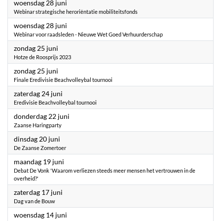
2023
woensdag 28 juni
Webinar strategische heroriëntatie mobiliteitsfonds
2023
woensdag 28 juni
Webinar voor raadsleden - Nieuwe Wet Goed Verhuurderschap
2023
zondag 25 juni
Hotze de Roosprijs 2023
2023
zondag 25 juni
Finale Eredivisie Beachvolleybal tournooi
2023
zaterdag 24 juni
Eredivisie Beachvolleybal tournooi
2023
donderdag 22 juni
Zaanse Haringparty
2023
dinsdag 20 juni
De Zaanse Zomertoer
2023
maandag 19 juni
Debat De Vonk 'Waarom verliezen steeds meer mensen het vertrouwen in de
overheid?'
2023
zaterdag 17 juni
Dag van de Bouw
2023
woensdag 14 juni