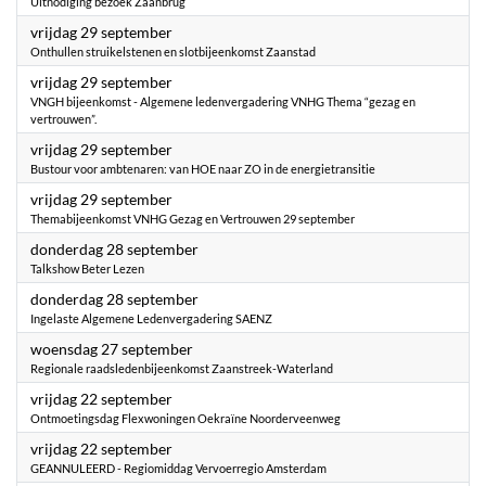
Uitnodiging bezoek Zaanbrug
2023
vrijdag 29 september
Onthullen struikelstenen en slotbijeenkomst Zaanstad
2023
vrijdag 29 september
VNGH bijeenkomst - Algemene ledenvergadering VNHG Thema “gezag en
vertrouwen”.
2023
vrijdag 29 september
Bustour voor ambtenaren: van HOE naar ZO in de energietransitie
2023
vrijdag 29 september
Themabijeenkomst VNHG Gezag en Vertrouwen 29 september
2023
donderdag 28 september
Talkshow Beter Lezen
2023
donderdag 28 september
Ingelaste Algemene Ledenvergadering SAENZ
2023
woensdag 27 september
Regionale raadsledenbijeenkomst Zaanstreek-Waterland
2023
vrijdag 22 september
Ontmoetingsdag Flexwoningen Oekraïne Noorderveenweg
2023
vrijdag 22 september
GEANNULEERD - Regiomiddag Vervoerregio Amsterdam