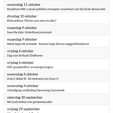
2023
woensdag 11 oktober
Roadshow VNG: Lokale publieke omroepen: essentieel voor de lokale democratie
2023
dinsdag 10 oktober
RDA-webinar ‘Plezier voor mens én dier?’
2023
maandag 9 oktober
Save the date: Sinterklaasconvenant
2023
maandag 9 oktober
Week tegen de armoede - bustour langs diverse weggeefinitatieven
2023
vrijdag 6 oktober
Dag voor de Raad: Eindhoven
2023
vrijdag 6 oktober
HVC grondstoffen- en energiecongres
2023
woensdag 4 oktober
A tot Z-debat III - De toekomst van Zaan-IJ
2023
woensdag 4 oktober
Uitnodiging rondleiding Dierenzorg Zaanstreek
2023
zaterdag 30 september
NK Zaalvoetbal voor gemeenteraden
2023
vrijdag 29 september