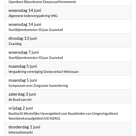
Openbare Bijeenkomst Dorpsraad Krommenie
2023
woensdag 14 juni
Algemene ledenvergadering VNG
2023
woensdag 14 juni
Startbijeenkomsten 50 jaar Zaanstad
2023
dinsdag 13 juni
Zaandag
2023
woensdag 7 juni
Startbijeenkomsten 50 jaar Zaanstad
2023
maandag 5 juni
Vergadering vereniging Dorpscontact Westzaan
2023
maandag 5 juni
Symposium over Zorgzame Samenleving
2023
zaterdag 3 juni
de Raad aan zet
2023
vrijdag 2 juni
Boottocht Westelijke Havengebied voor Raadsleden van Omgevingsdienst
Noordzeekanaalgebied (OD NZKG)
2023
donderdag 1 juni
Informatiemarkt