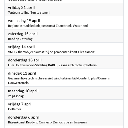
2023
vrijdag 21 april
Tentoonstelling ‘Eerste stenen’
2023
woensdag 19 april
Regionale raadsledenbijeenkomst Zaanstreek-Waterland
2023
zaterdag 15 april
Raad op Zaterdag
2023
vrijdag 14 april
VNHG-themabijeenkomst “bij de gemeenten komt alles samen”.
2023
donderdag 13 april
Film Houtbouw van Stichting BABEL, Zaans architectuurplatform
2023
dinsdag 11 april
Gezamenlijke technische sessie | windturbines bij Noorder IJ plas/Cornelis
Douwesterrein
2023
maandag 10 april
2e paasdag
2023
vrijdag 7 april
DeKamer
2023
donderdag 6 april
Bijeenkomst Ready to Connect - Democratie en Jongeren