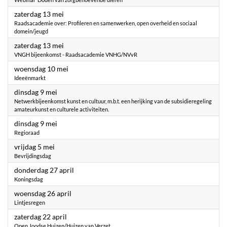
2023
zaterdag 13 mei
Raadsacademie over: Profileren en samenwerken, open overheid en sociaal
domein/jeugd
2023
zaterdag 13 mei
VNGH bijeenkomst - Raadsacademie VNHG/NVvR
2023
woensdag 10 mei
Ideeënmarkt
2023
dinsdag 9 mei
Netwerkbijeenkomst kunst en cultuur, m.b.t. een herijking van de subsidieregeling
amateurkunst en culturele activiteiten.
2023
dinsdag 9 mei
Regioraad
2023
vrijdag 5 mei
Bevrijdingsdag
2023
donderdag 27 april
Koningsdag
2023
woensdag 26 april
Lintjesregen
2023
zaterdag 22 april
Open Joodse Huizen/Huizen van Verzet