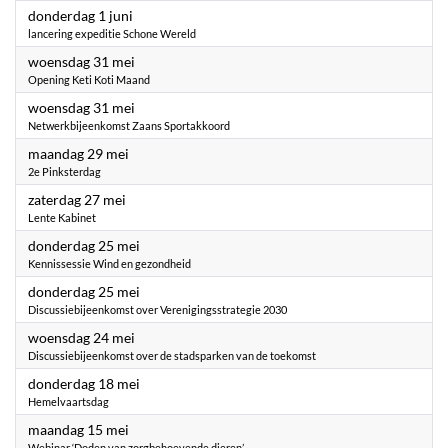
2023
donderdag 1 juni
lancering expeditie Schone Wereld
2023
woensdag 31 mei
Opening Keti Koti Maand
2023
woensdag 31 mei
Netwerkbijeenkomst Zaans Sportakkoord
2023
maandag 29 mei
2e Pinksterdag
2023
zaterdag 27 mei
Lente Kabinet
2023
donderdag 25 mei
Kennissessie Wind en gezondheid
2023
donderdag 25 mei
Discussiebijeenkomst over Verenigingsstrategie 2030
2023
woensdag 24 mei
Discussiebijeenkomst over de stadsparken van de toekomst
2023
donderdag 18 mei
Hemelvaartsdag
2023
maandag 15 mei
Webinar ‘Doden van zorgbehoevende dieren’