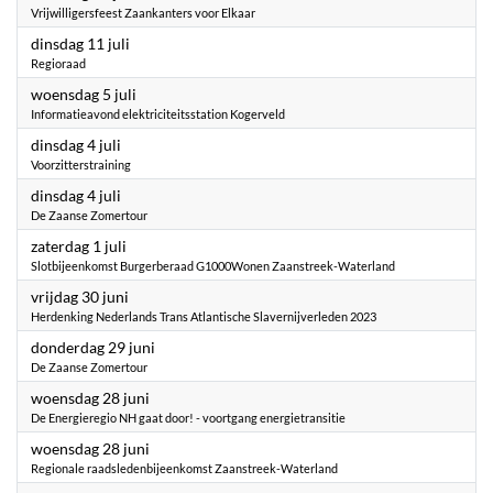
Vrijwilligersfeest Zaankanters voor Elkaar
2023
dinsdag 11 juli
Regioraad
2023
woensdag 5 juli
Informatieavond elektriciteitsstation Kogerveld
2023
dinsdag 4 juli
Voorzitterstraining
2023
dinsdag 4 juli
De Zaanse Zomertour
2023
zaterdag 1 juli
Slotbijeenkomst Burgerberaad G1000Wonen Zaanstreek-Waterland
2023
vrijdag 30 juni
Herdenking Nederlands Trans Atlantische Slavernijverleden 2023
2023
donderdag 29 juni
De Zaanse Zomertour
2023
woensdag 28 juni
De Energieregio NH gaat door! - voortgang energietransitie
2023
woensdag 28 juni
Regionale raadsledenbijeenkomst Zaanstreek-Waterland