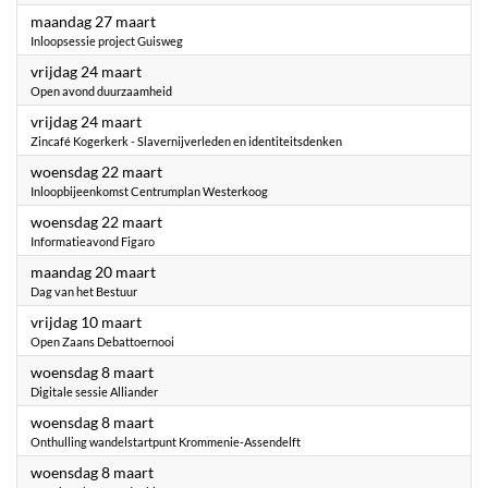
2023
maandag 27 maart
Inloopsessie project Guisweg
2023
vrijdag 24 maart
Open avond duurzaamheid
2023
vrijdag 24 maart
Zincafé Kogerkerk - Slavernijverleden en identiteitsdenken
2023
woensdag 22 maart
Inloopbijeenkomst Centrumplan Westerkoog
2023
woensdag 22 maart
Informatieavond Figaro
2023
maandag 20 maart
Dag van het Bestuur
2023
vrijdag 10 maart
Open Zaans Debattoernooi
2023
woensdag 8 maart
Digitale sessie Alliander
2023
woensdag 8 maart
Onthulling wandelstartpunt Krommenie-Assendelft
2023
woensdag 8 maart