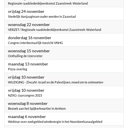
Regionale raadsledenbijeenkomst Zaanstreek-Waterland
2023
vrijdag 24 november
Stedelijk Aanjaagteam ouder worden in Zaanstad
2023
woensdag 22 november
VERZET / Regionale raadsledenbijeenkomst Zaanstreek-Waterland
2023
donderdag 16 november
Congres interbestuurlijk toezicht VNHG
2023
woensdag 15 november
Onthulling de IJzervreter
2023
maandag 13 november
Pizza-overleg
2023
vrijdag 10 november
WIJZIGING - Zincafé: Israël en de Palestijnen, moed om te ontmoeten
2023
vrijdag 10 november
NZKG-Jaarcongres 2023
2023
woensdag 8 november
Bezoek aan het Spijkerkwartier in Arnhem
2023
maandag 6 november
Webinar over zoekgebied windenergie in het Noordzeekanaalgebied