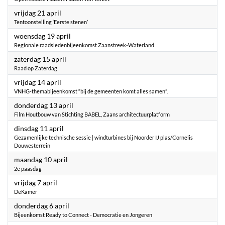
2023
vrijdag 21 april
Tentoonstelling ‘Eerste stenen’
2023
woensdag 19 april
Regionale raadsledenbijeenkomst Zaanstreek-Waterland
2023
zaterdag 15 april
Raad op Zaterdag
2023
vrijdag 14 april
VNHG-themabijeenkomst “bij de gemeenten komt alles samen”.
2023
donderdag 13 april
Film Houtbouw van Stichting BABEL, Zaans architectuurplatform
2023
dinsdag 11 april
Gezamenlijke technische sessie | windturbines bij Noorder IJ plas/Cornelis
Douwesterrein
2023
maandag 10 april
2e paasdag
2023
vrijdag 7 april
DeKamer
2023
donderdag 6 april
Bijeenkomst Ready to Connect - Democratie en Jongeren