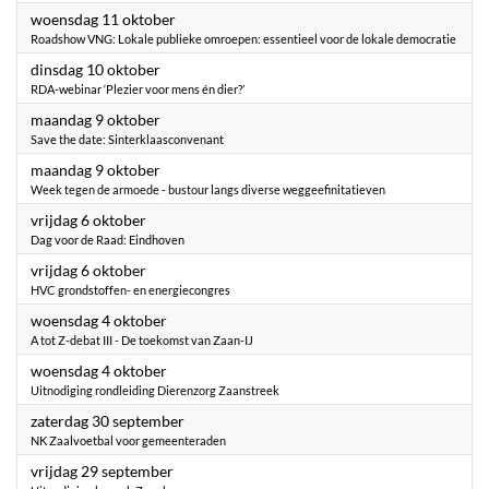
2023
woensdag 11 oktober
Roadshow VNG: Lokale publieke omroepen: essentieel voor de lokale democratie
2023
dinsdag 10 oktober
RDA-webinar ‘Plezier voor mens én dier?’
2023
maandag 9 oktober
Save the date: Sinterklaasconvenant
2023
maandag 9 oktober
Week tegen de armoede - bustour langs diverse weggeefinitatieven
2023
vrijdag 6 oktober
Dag voor de Raad: Eindhoven
2023
vrijdag 6 oktober
HVC grondstoffen- en energiecongres
2023
woensdag 4 oktober
A tot Z-debat III - De toekomst van Zaan-IJ
2023
woensdag 4 oktober
Uitnodiging rondleiding Dierenzorg Zaanstreek
2023
zaterdag 30 september
NK Zaalvoetbal voor gemeenteraden
2023
vrijdag 29 september