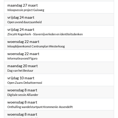
2023
maandag 27 maart
Inloopsessie project Guisweg
2023
vrijdag 24 maart
Open avond duurzaamheid
2023
vrijdag 24 maart
Zincafé Kogerkerk - Slavernijverleden en identiteitsdenken
2023
woensdag 22 maart
Inloopbijeenkomst Centrumplan Westerkoog
2023
woensdag 22 maart
Informatieavond Figaro
2023
maandag 20 maart
Dag van het Bestuur
2023
vrijdag 10 maart
Open Zaans Debattoernooi
2023
woensdag 8 maart
Digitale sessie Alliander
2023
woensdag 8 maart
Onthulling wandelstartpunt Krommenie-Assendelft
2023
woensdag 8 maart