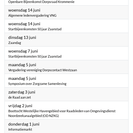
Openbare Bijeenkomst Dorpsraad Krommenie
2023
woensdag 14 juni
Algemene ledenvergadering VNG
2023
woensdag 14 juni
Startbijeenkomsten 50 jaar Zaanstad
2023
dinsdag 13 juni
Zaandag
2023
woensdag 7 juni
Startbijeenkomsten 50 jaar Zaanstad
2023
maandag 5 juni
Vergadering vereniging Dorpscontact Westzaan
2023
maandag 5 juni
Symposium over Zorgzame Samenleving
2023
zaterdag 3 juni
de Raad aan zet
2023
vrijdag 2 juni
Boottocht Westelijke Havengebied voor Raadsleden van Omgevingsdienst
Noordzeekanaalgebied (OD NZKG)
2023
donderdag 1 juni
Informatiemarkt