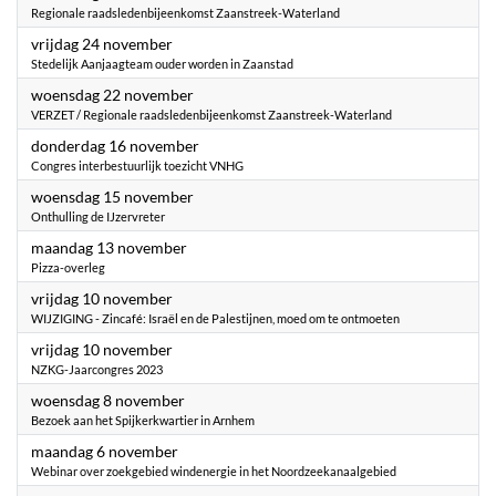
Regionale raadsledenbijeenkomst Zaanstreek-Waterland
2023
vrijdag 24 november
Stedelijk Aanjaagteam ouder worden in Zaanstad
2023
woensdag 22 november
VERZET / Regionale raadsledenbijeenkomst Zaanstreek-Waterland
2023
donderdag 16 november
Congres interbestuurlijk toezicht VNHG
2023
woensdag 15 november
Onthulling de IJzervreter
2023
maandag 13 november
Pizza-overleg
2023
vrijdag 10 november
WIJZIGING - Zincafé: Israël en de Palestijnen, moed om te ontmoeten
2023
vrijdag 10 november
NZKG-Jaarcongres 2023
2023
woensdag 8 november
Bezoek aan het Spijkerkwartier in Arnhem
2023
maandag 6 november
Webinar over zoekgebied windenergie in het Noordzeekanaalgebied