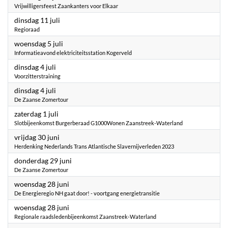
Vrijwilligersfeest Zaankanters voor Elkaar
2023
dinsdag 11 juli
Regioraad
2023
woensdag 5 juli
Informatieavond elektriciteitsstation Kogerveld
2023
dinsdag 4 juli
Voorzitterstraining
2023
dinsdag 4 juli
De Zaanse Zomertour
2023
zaterdag 1 juli
Slotbijeenkomst Burgerberaad G1000Wonen Zaanstreek-Waterland
2023
vrijdag 30 juni
Herdenking Nederlands Trans Atlantische Slavernijverleden 2023
2023
donderdag 29 juni
De Zaanse Zomertour
2023
woensdag 28 juni
De Energieregio NH gaat door! - voortgang energietransitie
2023
woensdag 28 juni
Regionale raadsledenbijeenkomst Zaanstreek-Waterland