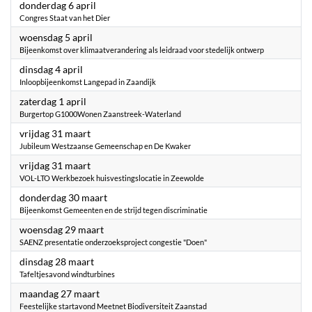
2023
donderdag 6 april
Congres Staat van het Dier
2023
woensdag 5 april
Bijeenkomst over klimaatverandering als leidraad voor stedelijk ontwerp
2023
dinsdag 4 april
Inloopbijeenkomst Langepad in Zaandijk
2023
zaterdag 1 april
Burgertop G1000Wonen Zaanstreek-Waterland
2023
vrijdag 31 maart
Jubileum Westzaanse Gemeenschap en De Kwaker
2023
vrijdag 31 maart
VOL-LTO Werkbezoek huisvestingslocatie in Zeewolde
2023
donderdag 30 maart
Bijeenkomst Gemeenten en de strijd tegen discriminatie
2023
woensdag 29 maart
SAENZ presentatie onderzoeksproject congestie "Doen"
2023
dinsdag 28 maart
Tafeltjesavond windturbines
2023
maandag 27 maart
Feestelijke startavond Meetnet Biodiversiteit Zaanstad