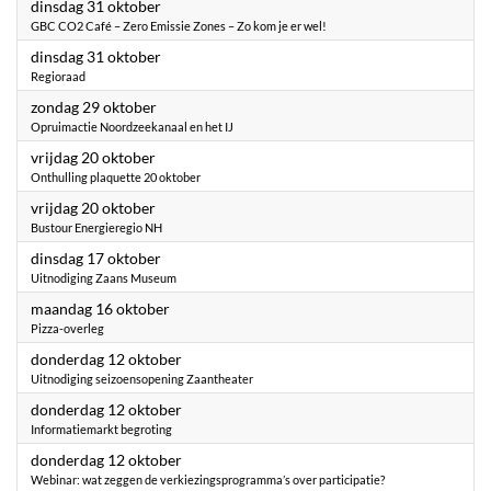
2023
dinsdag 31 oktober
GBC CO2 Café – Zero Emissie Zones – Zo kom je er wel!
2023
dinsdag 31 oktober
Regioraad
2023
zondag 29 oktober
Opruimactie Noordzeekanaal en het IJ
2023
vrijdag 20 oktober
Onthulling plaquette 20 oktober
2023
vrijdag 20 oktober
Bustour Energieregio NH
2023
dinsdag 17 oktober
Uitnodiging Zaans Museum
2023
maandag 16 oktober
Pizza-overleg
2023
donderdag 12 oktober
Uitnodiging seizoensopening Zaantheater
2023
donderdag 12 oktober
Informatiemarkt begroting
2023
donderdag 12 oktober
Webinar: wat zeggen de verkiezingsprogramma’s over participatie?