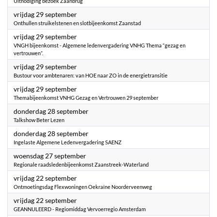
Uitnodiging bezoek Zaanbrug
2023
vrijdag 29 september
Onthullen struikelstenen en slotbijeenkomst Zaanstad
2023
vrijdag 29 september
VNGH bijeenkomst - Algemene ledenvergadering VNHG Thema “gezag en
vertrouwen”.
2023
vrijdag 29 september
Bustour voor ambtenaren: van HOE naar ZO in de energietransitie
2023
vrijdag 29 september
Themabijeenkomst VNHG Gezag en Vertrouwen 29 september
2023
donderdag 28 september
Talkshow Beter Lezen
2023
donderdag 28 september
Ingelaste Algemene Ledenvergadering SAENZ
2023
woensdag 27 september
Regionale raadsledenbijeenkomst Zaanstreek-Waterland
2023
vrijdag 22 september
Ontmoetingsdag Flexwoningen Oekraïne Noorderveenweg
2023
vrijdag 22 september
GEANNULEERD - Regiomiddag Vervoerregio Amsterdam