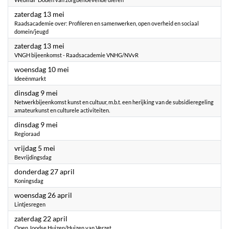
2023
zaterdag 13 mei
Raadsacademie over: Profileren en samenwerken, open overheid en sociaal
domein/jeugd
2023
zaterdag 13 mei
VNGH bijeenkomst - Raadsacademie VNHG/NVvR
2023
woensdag 10 mei
Ideeënmarkt
2023
dinsdag 9 mei
Netwerkbijeenkomst kunst en cultuur, m.b.t. een herijking van de subsidieregeling
amateurkunst en culturele activiteiten.
2023
dinsdag 9 mei
Regioraad
2023
vrijdag 5 mei
Bevrijdingsdag
2023
donderdag 27 april
Koningsdag
2023
woensdag 26 april
Lintjesregen
2023
zaterdag 22 april
Open Joodse Huizen/Huizen van Verzet