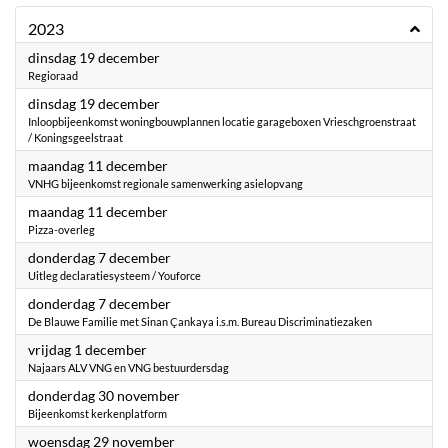
2023
2023
dinsdag 19 december
Regioraad
2023
dinsdag 19 december
Inloopbijeenkomst woningbouwplannen locatie garageboxen Vrieschgroenstraat
/ Koningsgeelstraat
2023
maandag 11 december
VNHG bijeenkomst regionale samenwerking asielopvang
2023
maandag 11 december
Pizza-overleg
2023
donderdag 7 december
Uitleg declaratiesysteem / Youforce
2023
donderdag 7 december
De Blauwe Familie met Sinan Çankaya i.s.m. Bureau Discriminatiezaken
2023
vrijdag 1 december
Najaars ALV VNG en VNG bestuurdersdag
2023
donderdag 30 november
Bijeenkomst kerkenplatform
2023
woensdag 29 november