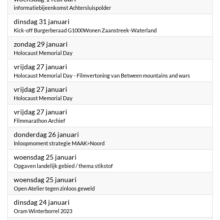
informatiebijeenkomst Achtersluispolder
2023
dinsdag 31 januari
Kick-off Burgerberaad G1000Wonen Zaanstreek-Waterland
2023
zondag 29 januari
Holocaust Memorial Day
2023
vrijdag 27 januari
Holocaust Memorial Day - Filmvertoning van Between mountains and wars
2023
vrijdag 27 januari
Holocaust Memorial Day
2023
vrijdag 27 januari
Filmmarathon Archief
2023
donderdag 26 januari
Inloopmoment strategie MAAK>Noord
2023
woensdag 25 januari
Opgaven landelijk gebied / thema stikstof
2023
woensdag 25 januari
Open Atelier tegen zinloos geweld
2023
dinsdag 24 januari
Oram Winterborrel 2023