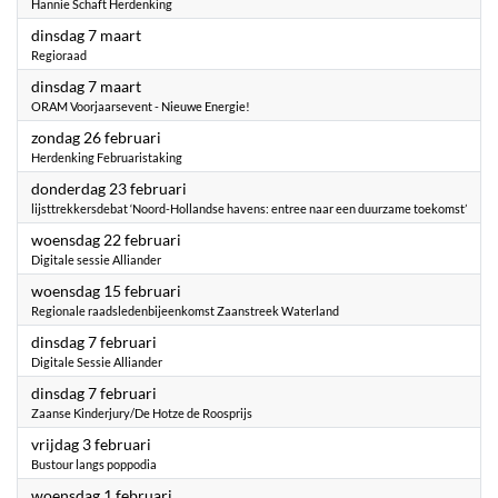
Hannie Schaft Herdenking
2023
dinsdag 7 maart
Regioraad
2023
dinsdag 7 maart
ORAM Voorjaarsevent - Nieuwe Energie!
2023
zondag 26 februari
Herdenking Februaristaking
2023
donderdag 23 februari
lijsttrekkersdebat ‘Noord-Hollandse havens: entree naar een duurzame toekomst’
2023
woensdag 22 februari
Digitale sessie Alliander
2023
woensdag 15 februari
Regionale raadsledenbijeenkomst Zaanstreek Waterland
2023
dinsdag 7 februari
Digitale Sessie Alliander
2023
dinsdag 7 februari
Zaanse Kinderjury/De Hotze de Roosprijs
2023
vrijdag 3 februari
Bustour langs poppodia
2023
woensdag 1 februari