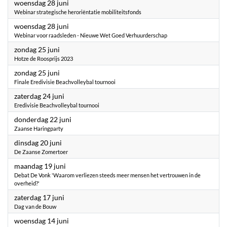
2023
woensdag 28 juni
Webinar strategische heroriëntatie mobiliteitsfonds
2023
woensdag 28 juni
Webinar voor raadsleden - Nieuwe Wet Goed Verhuurderschap
2023
zondag 25 juni
Hotze de Roosprijs 2023
2023
zondag 25 juni
Finale Eredivisie Beachvolleybal tournooi
2023
zaterdag 24 juni
Eredivisie Beachvolleybal tournooi
2023
donderdag 22 juni
Zaanse Haringparty
2023
dinsdag 20 juni
De Zaanse Zomertoer
2023
maandag 19 juni
Debat De Vonk 'Waarom verliezen steeds meer mensen het vertrouwen in de
overheid?'
2023
zaterdag 17 juni
Dag van de Bouw
2023
woensdag 14 juni