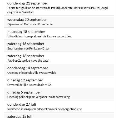
2023
donderdag 21 september
Eerste terugblik op de start van de Praktijkondersteuner Huisarts (POH’s) jeugd
en gezin in Zaanstad
2023
woensdag 20 september
Bijeenkomst Dorpsraad Krommenie
2023
maandag 18 september
Uitnodiging: in gesprek met de Zaanse corporaties
2023
zaterdag 16 september
Buurtcentrum de Pelikaan 40 jaar
2023
zaterdag 16 september
Raad op Zaterdag (save the date)
2023
donderdag 14 september
Opening Inloophuis Villa Westerweide
2023
dinsdag 12 september
Onvermijdelijke keuzes in de MRA
2023
dinsdag 5 september
Opening politiek jaar: Vergader- en debattraining
2023
donderdag 27 juli
Summer class Inspirerend Spreken over de energietransitie
2023
zaterdag 15 juli