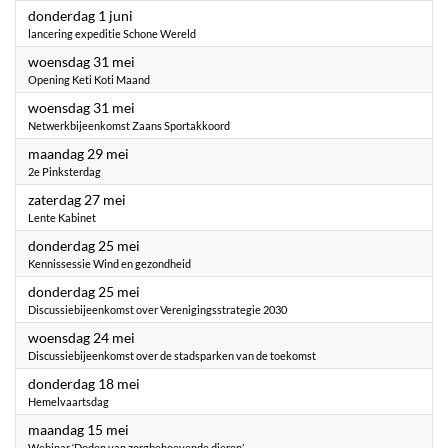
2023
donderdag 1 juni
lancering expeditie Schone Wereld
2023
woensdag 31 mei
Opening Keti Koti Maand
2023
woensdag 31 mei
Netwerkbijeenkomst Zaans Sportakkoord
2023
maandag 29 mei
2e Pinksterdag
2023
zaterdag 27 mei
Lente Kabinet
2023
donderdag 25 mei
Kennissessie Wind en gezondheid
2023
donderdag 25 mei
Discussiebijeenkomst over Verenigingsstrategie 2030
2023
woensdag 24 mei
Discussiebijeenkomst over de stadsparken van de toekomst
2023
donderdag 18 mei
Hemelvaartsdag
2023
maandag 15 mei
Webinar ‘Doden van zorgbehoevende dieren’