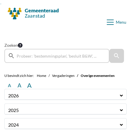
Ga naar de inhoud van deze pagina
Ga naar het zoeken
Ga naar het menu
Menu
Zoeken
U bevindt zich hier:
Home
Vergaderingen
Overige evenementen
A
A
A
2026
2025
2024