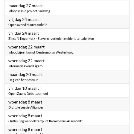
2023
maandag 27 maart
Inloopsessie project Guisweg
2023
vrijdag 24 maart
Open avond duurzaamheid
2023
vrijdag 24 maart
Zincafé Kogerkerk - Slavernijverleden en identiteitsdenken
2023
woensdag 22 maart
Inloopbijeenkomst Centrumplan Westerkoog
2023
woensdag 22 maart
Informatieavond Figaro
2023
maandag 20 maart
Dag van het Bestuur
2023
vrijdag 10 maart
Open Zaans Debattoernooi
2023
woensdag 8 maart
Digitale sessie Alliander
2023
woensdag 8 maart
Onthulling wandelstartpunt Krommenie-Assendelft
2023
woensdag 8 maart