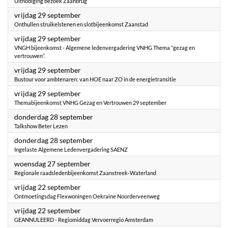
Uitnodiging bezoek Zaanbrug
2023
vrijdag 29 september
Onthullen struikelstenen en slotbijeenkomst Zaanstad
2023
vrijdag 29 september
VNGH bijeenkomst - Algemene ledenvergadering VNHG Thema “gezag en
vertrouwen”.
2023
vrijdag 29 september
Bustour voor ambtenaren: van HOE naar ZO in de energietransitie
2023
vrijdag 29 september
Themabijeenkomst VNHG Gezag en Vertrouwen 29 september
2023
donderdag 28 september
Talkshow Beter Lezen
2023
donderdag 28 september
Ingelaste Algemene Ledenvergadering SAENZ
2023
woensdag 27 september
Regionale raadsledenbijeenkomst Zaanstreek-Waterland
2023
vrijdag 22 september
Ontmoetingsdag Flexwoningen Oekraïne Noorderveenweg
2023
vrijdag 22 september
GEANNULEERD - Regiomiddag Vervoerregio Amsterdam