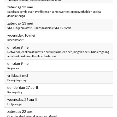
2023
zaterdag 13 mei
Raadsacademie over: Profileren en samenwerken, open overheid en sociaal
domein/jeugd
2023
zaterdag 13 mei
VNGH bijeenkomst - Raadsacademie VNHG/NVvR
2023
woensdag 10 mei
Ideeënmarkt
2023
dinsdag 9 mei
Netwerkbijeenkomst kunst en cultuur, m.b.t. een herijking van de subsidieregeling
amateurkunst en culturele activiteiten.
2023
dinsdag 9 mei
Regioraad
2023
vrijdag 5 mei
Bevrijdingsdag
2023
donderdag 27 april
Koningsdag
2023
woensdag 26 april
Lintjesregen
2023
zaterdag 22 april
Open Joodse Huizen/Huizen van Verzet