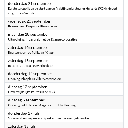
2023
donderdag 21 september
Eerste terugblik op de start van de Praktijkondersteuner Huisarts (POH’s) jeugd
en gezin in Zaanstad
2023
woensdag 20 september
Bijeenkomst Dorpsraad Krommenie
2023
maandag 18 september
Uitnodiging: in gesprek met de Zaanse corporaties
2023
zaterdag 16 september
Buurtcentrum de Pelikaan 40 jaar
2023
zaterdag 16 september
Raad op Zaterdag (save the date)
2023
donderdag 14 september
Opening Inloophuis Villa Westerweide
2023
dinsdag 12 september
Onvermijdelijke keuzes in de MRA
2023
dinsdag 5 september
Opening politiek jaar: Vergader- en debattraining
2023
donderdag 27 juli
Summer class Inspirerend Spreken over de energietransitie
2023
zaterdag 15 juli