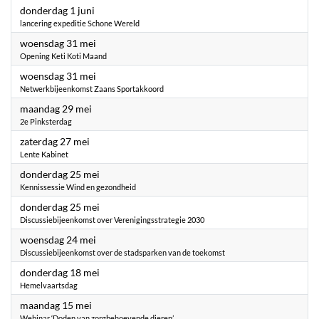
2023
donderdag 1 juni
lancering expeditie Schone Wereld
2023
woensdag 31 mei
Opening Keti Koti Maand
2023
woensdag 31 mei
Netwerkbijeenkomst Zaans Sportakkoord
2023
maandag 29 mei
2e Pinksterdag
2023
zaterdag 27 mei
Lente Kabinet
2023
donderdag 25 mei
Kennissessie Wind en gezondheid
2023
donderdag 25 mei
Discussiebijeenkomst over Verenigingsstrategie 2030
2023
woensdag 24 mei
Discussiebijeenkomst over de stadsparken van de toekomst
2023
donderdag 18 mei
Hemelvaartsdag
2023
maandag 15 mei
Webinar ‘Doden van zorgbehoevende dieren’