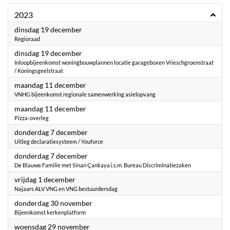
2023
2023
dinsdag 19 december
Regioraad
2023
dinsdag 19 december
Inloopbijeenkomst woningbouwplannen locatie garageboxen Vrieschgroenstraat
/ Koningsgeelstraat
2023
maandag 11 december
VNHG bijeenkomst regionale samenwerking asielopvang
2023
maandag 11 december
Pizza-overleg
2023
donderdag 7 december
Uitleg declaratiesysteem / Youforce
2023
donderdag 7 december
De Blauwe Familie met Sinan Çankaya i.s.m. Bureau Discriminatiezaken
2023
vrijdag 1 december
Najaars ALV VNG en VNG bestuurdersdag
2023
donderdag 30 november
Bijeenkomst kerkenplatform
2023
woensdag 29 november