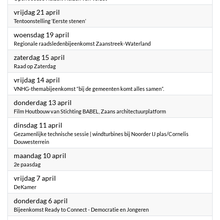
2023
vrijdag 21 april
Tentoonstelling ‘Eerste stenen’
2023
woensdag 19 april
Regionale raadsledenbijeenkomst Zaanstreek-Waterland
2023
zaterdag 15 april
Raad op Zaterdag
2023
vrijdag 14 april
VNHG-themabijeenkomst “bij de gemeenten komt alles samen”.
2023
donderdag 13 april
Film Houtbouw van Stichting BABEL, Zaans architectuurplatform
2023
dinsdag 11 april
Gezamenlijke technische sessie | windturbines bij Noorder IJ plas/Cornelis
Douwesterrein
2023
maandag 10 april
2e paasdag
2023
vrijdag 7 april
DeKamer
2023
donderdag 6 april
Bijeenkomst Ready to Connect - Democratie en Jongeren