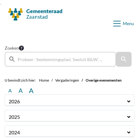
Ga naar de inhoud van deze pagina
Ga naar het zoeken
Ga naar het menu
Menu
Zoeken
U bevindt zich hier:
Home
Vergaderingen
Overige evenementen
A
A
A
2026
2025
2024