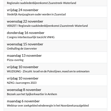
Regionale raadsledenbijeenkomst Zaanstreek-Waterland
2023
vrijdag 24 november
Stedelijk Aanjaagteam ouder worden in Zaanstad
2023
woensdag 22 november
VERZET / Regionale raadsledenbijeenkomst Zaanstreek-Waterland
2023
donderdag 16 november
Congres interbestuurlijk toezicht VNHG
2023
woensdag 15 november
Onthulling de IJzervreter
2023
maandag 13 november
Pizza-overleg
2023
vrijdag 10 november
WIJZIGING - Zincafé: Israël en de Palestijnen, moed om te ontmoeten
2023
vrijdag 10 november
NZKG-Jaarcongres 2023
2023
woensdag 8 november
Bezoek aan het Spijkerkwartier in Arnhem
2023
maandag 6 november
Webinar over zoekgebied windenergie in het Noordzeekanaalgebied