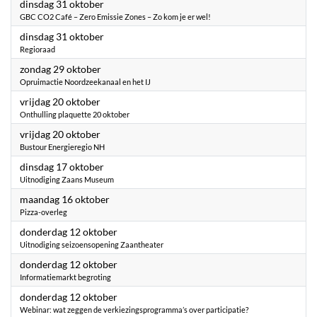
2023
dinsdag 31 oktober
GBC CO2 Café – Zero Emissie Zones – Zo kom je er wel!
2023
dinsdag 31 oktober
Regioraad
2023
zondag 29 oktober
Opruimactie Noordzeekanaal en het IJ
2023
vrijdag 20 oktober
Onthulling plaquette 20 oktober
2023
vrijdag 20 oktober
Bustour Energieregio NH
2023
dinsdag 17 oktober
Uitnodiging Zaans Museum
2023
maandag 16 oktober
Pizza-overleg
2023
donderdag 12 oktober
Uitnodiging seizoensopening Zaantheater
2023
donderdag 12 oktober
Informatiemarkt begroting
2023
donderdag 12 oktober
Webinar: wat zeggen de verkiezingsprogramma’s over participatie?