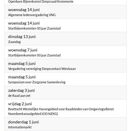
Openbare Bijeenkomst Dorpsraad Krommenie
2023
woensdag 14 juni
Algemene ledenvergadering VNG
2023
woensdag 14 juni
Startbijeenkomsten 50 jaar Zaanstad
2023
dinsdag 13 juni
Zaandag
2023
woensdag 7 juni
Startbijeenkomsten 50 jaar Zaanstad
2023
maandag 5 juni
Vergadering vereniging Dorpscontact Westzaan
2023
maandag 5 juni
Symposium over Zorgzame Samenleving
2023
zaterdag 3 juni
de Raad aan zet
2023
vrijdag 2 juni
Boottocht Westelijke Havengebied voor Raadsleden van Omgevingsdienst
Noordzeekanaalgebied (OD NZKG)
2023
donderdag 1 juni
Informatiemarkt