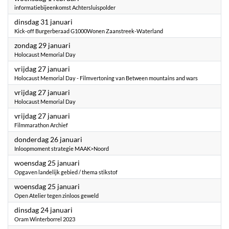
informatiebijeenkomst Achtersluispolder
2023
dinsdag 31 januari
Kick-off Burgerberaad G1000Wonen Zaanstreek-Waterland
2023
zondag 29 januari
Holocaust Memorial Day
2023
vrijdag 27 januari
Holocaust Memorial Day - Filmvertoning van Between mountains and wars
2023
vrijdag 27 januari
Holocaust Memorial Day
2023
vrijdag 27 januari
Filmmarathon Archief
2023
donderdag 26 januari
Inloopmoment strategie MAAK>Noord
2023
woensdag 25 januari
Opgaven landelijk gebied / thema stikstof
2023
woensdag 25 januari
Open Atelier tegen zinloos geweld
2023
dinsdag 24 januari
Oram Winterborrel 2023