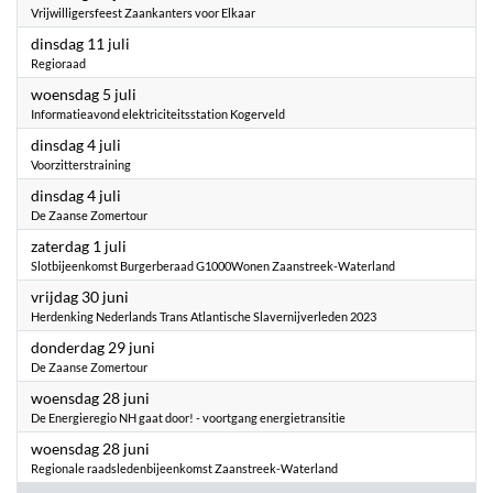
Vrijwilligersfeest Zaankanters voor Elkaar
2023
dinsdag 11 juli
Regioraad
2023
woensdag 5 juli
Informatieavond elektriciteitsstation Kogerveld
2023
dinsdag 4 juli
Voorzitterstraining
2023
dinsdag 4 juli
De Zaanse Zomertour
2023
zaterdag 1 juli
Slotbijeenkomst Burgerberaad G1000Wonen Zaanstreek-Waterland
2023
vrijdag 30 juni
Herdenking Nederlands Trans Atlantische Slavernijverleden 2023
2023
donderdag 29 juni
De Zaanse Zomertour
2023
woensdag 28 juni
De Energieregio NH gaat door! - voortgang energietransitie
2023
woensdag 28 juni
Regionale raadsledenbijeenkomst Zaanstreek-Waterland