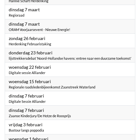
Hannie Schaft Herdenking
2023
dinsdag 7 maart
Regioraad
2023
dinsdag 7 maart
ORAM Voorjaarsevent - Nieuwe Energie!
2023
zondag 26 februari
Herdenking Februaristaking
2023
donderdag 23 februari
lijsttrekkersdebat ‘Noord-Hollandse havens: entree naar een duurzame toekomst’
2023
woensdag 22 februari
Digitale sessie Alliander
2023
woensdag 15 februari
Regionale raadsledenbijeenkomst Zaanstreek Waterland
2023
dinsdag 7 februari
Digitale Sessie Alliander
2023
dinsdag 7 februari
Zaanse Kinderjury/De Hotze de Roosprijs
2023
vrijdag 3 februari
Bustour langs poppodia
2023
woensdag 1 februari