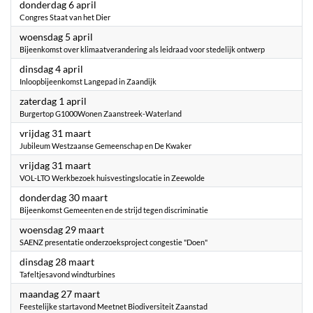
2023
donderdag 6 april
Congres Staat van het Dier
2023
woensdag 5 april
Bijeenkomst over klimaatverandering als leidraad voor stedelijk ontwerp
2023
dinsdag 4 april
Inloopbijeenkomst Langepad in Zaandijk
2023
zaterdag 1 april
Burgertop G1000Wonen Zaanstreek-Waterland
2023
vrijdag 31 maart
Jubileum Westzaanse Gemeenschap en De Kwaker
2023
vrijdag 31 maart
VOL-LTO Werkbezoek huisvestingslocatie in Zeewolde
2023
donderdag 30 maart
Bijeenkomst Gemeenten en de strijd tegen discriminatie
2023
woensdag 29 maart
SAENZ presentatie onderzoeksproject congestie "Doen"
2023
dinsdag 28 maart
Tafeltjesavond windturbines
2023
maandag 27 maart
Feestelijke startavond Meetnet Biodiversiteit Zaanstad