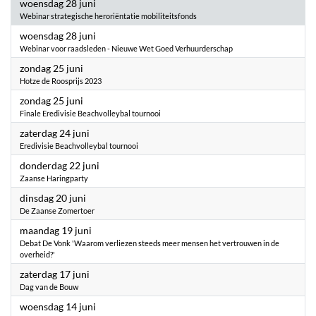
2023
woensdag 28 juni
Webinar strategische heroriëntatie mobiliteitsfonds
2023
woensdag 28 juni
Webinar voor raadsleden - Nieuwe Wet Goed Verhuurderschap
2023
zondag 25 juni
Hotze de Roosprijs 2023
2023
zondag 25 juni
Finale Eredivisie Beachvolleybal tournooi
2023
zaterdag 24 juni
Eredivisie Beachvolleybal tournooi
2023
donderdag 22 juni
Zaanse Haringparty
2023
dinsdag 20 juni
De Zaanse Zomertoer
2023
maandag 19 juni
Debat De Vonk 'Waarom verliezen steeds meer mensen het vertrouwen in de
overheid?'
2023
zaterdag 17 juni
Dag van de Bouw
2023
woensdag 14 juni